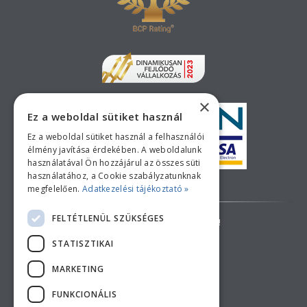
×
Ez a weboldal sütiket használ
Ez a weboldal sütiket használ a felhasználói
élmény javítása érdekében. A weboldalunk
használatával Ön hozzájárul az összes süti
használatához, a Cookie szabályzatunknak
Bankkártyás fizetési tájékoztató
megfelelően.
Adatkezelési tájékoztató »
FELTÉTLENÜL SZÜKSÉGES
AZ ÁRAK TÁJÉKOZTATÓ JELLEGŰEK!
STATISZTIKAI
ELÁLLÁS A SZERZŐDÉSTŐL
MARKETING
FUNKCIONÁLIS