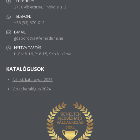
TELEPHELY:
2730 Albertirsa, Thököly u. 3.
TELEFON:
+36 (53) 570-012
E-MAIL:
gozborotva@feherduna.hu
NYITVA TARTÁS:
H-Cs: 8-16, P: 8-15, Szo-V: zárva
KATALÓGUSOK
Nilfisk katalógus 2024
Viper katalógus 2024