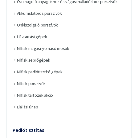
Csomagoló anyagokhoz és vágási hulladékhoz porszívók
Akkumulátoros porszívók
Önkiszolgáló porszívók
Háztartási gépek
Nilfisk magasnyomású mosók
Nilfisk seprőgépek
Nilfisk padlótisztító gépek
Nilfisk porszívók
Nilfisk tartozék akció
Elállási űrlap
Padlótisztítás