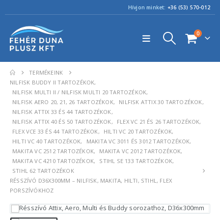
Hívjon minket:
+36 (53) 570-012
0
TERMÉKEINK
NILFISK BUDDY II TARTOZÉKOK
,
NILFISK MULTI II / NILFISK MULTI 20 TARTOZÉKOK
,
NILFISK AERO 20, 21, 26 TARTOZÉKOK
,
NILFISK ATTIX 30 TARTOZÉKOK
,
NILFISK ATTIX 33 ÉS 44 TARTOZÉKOK
,
NILFISK ATTIX 40 ÉS 50 TARTOZÉKOK
,
FLEX VC 21 ÉS 26 TARTOZÉKOK
,
FLEX VCE 33 ÉS 44 TARTOZÉKOK
,
HILTI VC 20 TARTOZÉKOK
,
HILTI VC 40 TARTOZÉKOK
,
MAKITA VC 3011 ÉS 3012 TARTOZÉKOK
,
MAKITA VC 2512 TARTOZÉKOK
,
MAKITA VC 2012 TARTOZÉKOK
,
MAKITA VC 4210 TARTOZÉKOK
,
STIHL SE 133 TARTOZÉKOK
,
STIHL 62 TARTOZÉKOK
RÉSSZÍVÓ D36X300MM – NILFISK, MAKITA, HILTI, STIHL, FLEX
PORSZÍVÓKHOZ