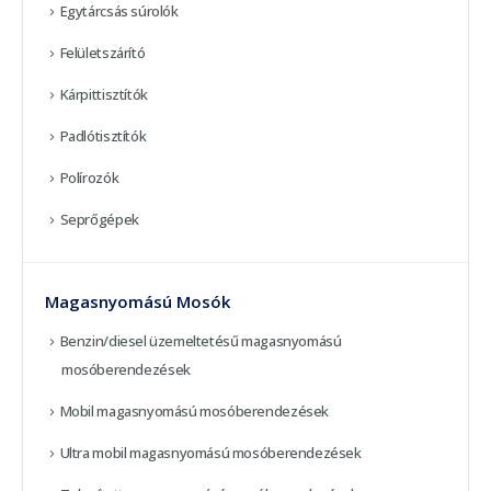
Egytárcsás súrolók
Felületszárító
Kárpittisztítók
Padlótisztítók
Polírozók
Seprőgépek
Magasnyomású Mosók
Benzin/diesel üzemeltetésű magasnyomású
mosóberendezések
Mobil magasnyomású mosóberendezések
Ultra mobil magasnyomású mosóberendezések