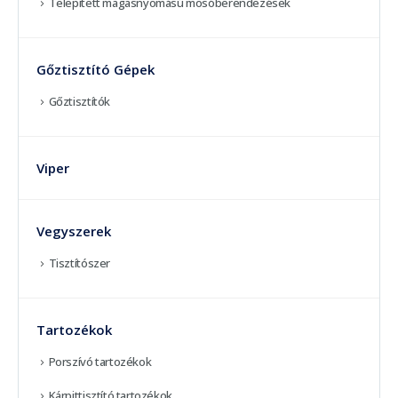
Telepített magasnyomású mosóberendezések
Gőztisztító Gépek
Gőztisztítók
Viper
Vegyszerek
Tisztítószer
Tartozékok
Porszívó tartozékok
Kárpittisztító tartozékok