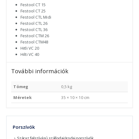
Festool CT 15
Festool CT 25
Festool CTL Midi
Festool CTL 26
Festool CTL 36
Festool CTM 26
Festool CTM48
Hitli VC 20
Hilti VC 40
További információk
Tömeg
0,5 kg
Méretek
35 × 10 × 10 cm
Porszívók
Száraz felszívású szállodai/irodai porszívók