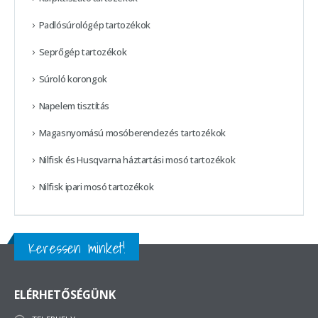
Padlósúrológép tartozékok
Seprőgép tartozékok
Súroló korongok
Napelem tisztítás
Magasnyomású mosóberendezés tartozékok
Nilfisk és Husqvarna háztartási mosó tartozékok
Nilfisk ipari mosó tartozékok
Keressen minket!
ELÉRHETŐSÉGÜNK