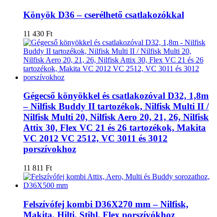
Könyök D36 – cserélhető csatlakozókkal
11 430
Ft
Gégecső könyökkel és csatlakozóval D32, 1,8m
– Nilfisk Buddy II tartozékok, Nilfisk Multi II /
Nilfisk Multi 20, Nilfisk Aero 20, 21, 26, Nilfisk
Attix 30, Flex VC 21 és 26 tartozékok, Makita
VC 2012 VC 2512, VC 3011 és 3012
porszívokhoz
11 811
Ft
Felszívófej kombi D36X270 mm – Nilfisk,
Makita, Hilti, Stihl, Flex porszívókhoz