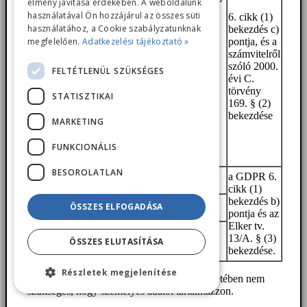
élmény javítása érdekében. A weboldalunk
létrehozása,
használatával Ön hozzájárul az összes süti
6. cikk (1)
tartalmának
használatához, a Cookie szabályzatunknak
bekezdés c)
meghatározása,
megfelelően.
Adatkezelési tájékoztató »
pontja, és a
módosítása,
számvitelről
teljesítésének
Számlázási név és cím
szóló 2000.
FELTÉTLENÜL SZÜKSÉGES
figyelemmel
évi C.
kísérése, az abból
törvény
STATISZTIKAI
származó díjak
169. § (2)
számlázása,
bekezdése
MARKETING
valamint az azzal
kapcsolatos
követelések
FUNKCIONÁLIS
érvényesítése.
BESOROLATLAN
A házhoz szállítás
a GDPR 6.
Szállítási név és cím
lehetővé tétele.
cikk (1)
A vásárlás/regisztráció
Technikai művelet
bekezdés b)
ÖSSZES ELFOGADÁSA
időpontja
végrehajtása.
pontja és az
Elker tv.
A
Technikai művelet
13/A. § (3)
vásárlás/regisztrációkori
ÖSSZES ELUTASÍTÁSA
végrehajtása.
bekezdése.
IP cím
Részletek megjelenítése
Sem a felhasználónév, sem az e-mail cím esetében nem
szükséges, hogy személyes adatot tartalmazzon.