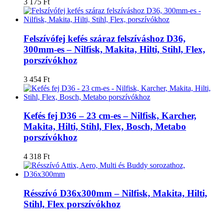
3 175
Ft
Felszívófej kefés száraz felszíváshoz D36,
300mm-es – Nilfisk, Makita, Hilti, Stihl, Flex,
porszívókhoz
3 454
Ft
Kefés fej D36 – 23 cm-es – Nilfisk, Karcher,
Makita, Hilti, Stihl, Flex, Bosch, Metabo
porszívókhoz
4 318
Ft
Résszívó D36x300mm – Nilfisk, Makita, Hilti,
Stihl, Flex porszívókhoz