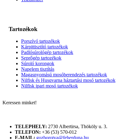
Tartozékok
Porszívó tartozékok
Kárpittisztító tartozékok
Padlósúrológép tartozékok
Seprőgép tartozékok
Súroló korongok
Napelem tisztítás
Magasnyomású mosóberendezés tartozékok
Nilfisk és Husqvarna háztartási mosó tartozékok
Nilfisk ipari mosó tartozékok
Keressen minket!
ELÉRHETŐSÉGÜNK
TELEPHELY:
2730 Albertirsa, Thököly u. 3.
TELEFON:
+36 (53) 570-012
E-MAIL:
gozborotva@feherduna.hu