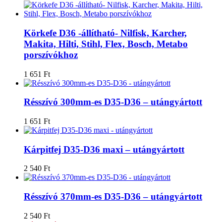
Körkefe D36 -állítható- Nilfisk, Karcher,
Makita, Hilti, Stihl, Flex, Bosch, Metabo
porszívókhoz
1 651
Ft
Résszívó 300mm-es D35-D36 – utángyártott
1 651
Ft
Kárpitfej D35-D36 maxi – utángyártott
2 540
Ft
Résszívó 370mm-es D35-D36 – utángyártott
2 540
Ft