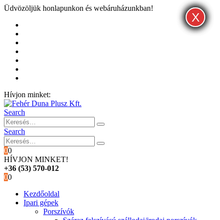
Üdvözöljük honlapunkon és webáruházunkban!
X
X
X
Kezdőoldal
Rólunk
Hivatalos garancia és márkaszervíz
Blog
Fiókom
Kosár
Pénztár
Hívjon minket:
+36 (53) 570-012
Search
Search
0
0
HÍVJON MINKET!
+36 (53) 570-012
0
0
Kezdőoldal
Ipari gépek
Porszívók