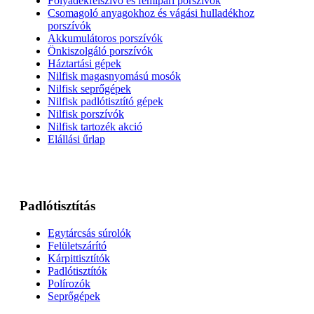
Folyadékfelszívó és fémipari porszívók
Csomagoló anyagokhoz és vágási hulladékhoz
porszívók
Akkumulátoros porszívók
Önkiszolgáló porszívók
Háztartási gépek
Nilfisk magasnyomású mosók
Nilfisk seprőgépek
Nilfisk padlótisztító gépek
Nilfisk porszívók
Nilfisk tartozék akció
Elállási űrlap
Padlótisztítás
Egytárcsás súrolók
Felületszárító
Kárpittisztítók
Padlótisztítók
Polírozók
Seprőgépek