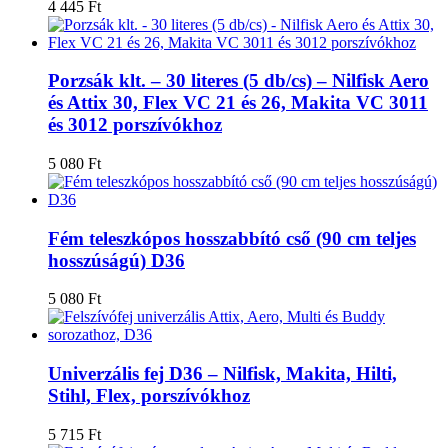
4 445
Ft
Porzsák klt. – 30 literes (5 db/cs) – Nilfisk Aero
és Attix 30, Flex VC 21 és 26, Makita VC 3011
és 3012 porszívókhoz
5 080
Ft
Fém teleszkópos hosszabbító cső (90 cm teljes
hosszúságú) D36
5 080
Ft
Univerzális fej D36 – Nilfisk, Makita, Hilti,
Stihl, Flex, porszívókhoz
5 715
Ft