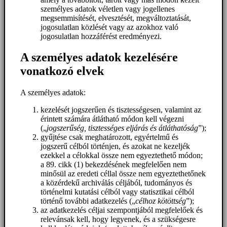
személyes adatok véletlen vagy jogellenes
megsemmisítését, elvesztését, megváltoztatását,
jogosulatlan közlését vagy az azokhoz való
jogosulatlan hozzáférést eredményezi.
A személyes adatok kezelésére
vonatkozó elvek
A személyes adatok:
kezelését jogszerűen és tisztességesen, valamint az
érintett számára átlátható módon kell végezni
(„
jogszerűség, tisztességes eljárás és átláthatóság
”);
gyűjtése csak meghatározott, egyértelmű és
jogszerű célból történjen, és azokat ne kezeljék
ezekkel a célokkal össze nem egyeztethető módon;
a 89. cikk (1) bekezdésének megfelelően nem
minősül az eredeti céllal össze nem egyeztethetőnek
a közérdekű archiválás céljából, tudományos és
történelmi kutatási célból vagy statisztikai célból
történő további adatkezelés („
célhoz kötöttség
”);
az adatkezelés céljai szempontjából megfelelőek és
relevánsak kell, hogy legyenek, és a szükségesre