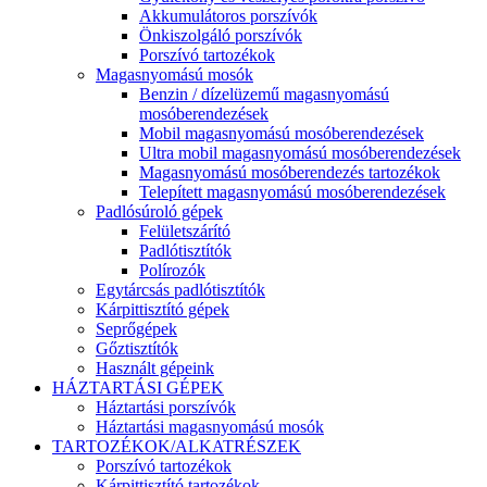
Akkumulátoros porszívók
Önkiszolgáló porszívók
Porszívó tartozékok
Magasnyomású mosók
Benzin / dízelüzemű magasnyomású
mosóberendezések
Mobil magasnyomású mosóberendezések
Ultra mobil magasnyomású mosóberendezések
Magasnyomású mosóberendezés tartozékok
Telepített magasnyomású mosóberendezések
Padlósúroló gépek
Felületszárító
Padlótisztítók
Polírozók
Egytárcsás padlótisztítók
Kárpittisztító gépek
Seprőgépek
Gőztisztítók
Használt gépeink
HÁZTARTÁSI GÉPEK
Háztartási porszívók
Háztartási magasnyomású mosók
TARTOZÉKOK/ALKATRÉSZEK
Porszívó tartozékok
Kárpittisztító tartozékok