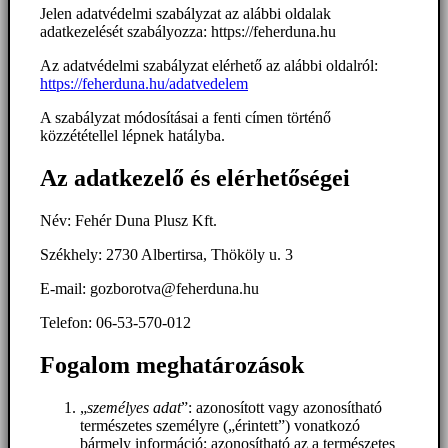
Jelen adatvédelmi szabályzat az alábbi oldalak
adatkezelését szabályozza: https://feherduna.hu
Az adatvédelmi szabályzat elérhető az alábbi oldalról:
https://feherduna.hu/adatvedelem
A szabályzat módosításai a fenti címen történő
közzététellel lépnek hatályba.
Az adatkezelő és elérhetőségei
Név: Fehér Duna Plusz Kft.
Székhely: 2730 Albertirsa, Thököly u. 3
E-mail: gozborotva@feherduna.hu
Telefon: 06-53-570-012
Fogalom meghatározások
„
személyes adat
”: azonosított vagy azonosítható
természetes személyre („érintett”) vonatkozó
bármely információ; azonosítható az a természetes