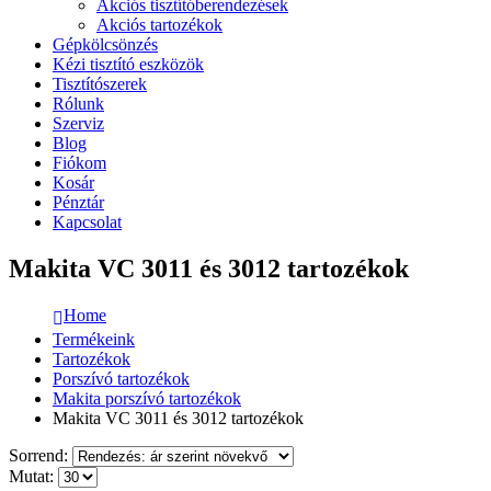
Akciós tisztítóberendezések
Akciós tartozékok
Gépkölcsönzés
Kézi tisztító eszközök
Tisztítószerek
Rólunk
Szerviz
Blog
Fiókom
Kosár
Pénztár
Kapcsolat
Makita VC 3011 és 3012 tartozékok
Home
Termékeink
Tartozékok
Porszívó tartozékok
Makita porszívó tartozékok
Makita VC 3011 és 3012 tartozékok
Sorrend:
Mutat: