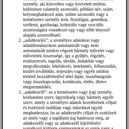
személy, aki közvetlen vagy közvetett módon,
különösen valamely azonosító, például név, szám,
helymeghatározó adat, online azonosító vagy a
természetes személy testi, fiziológiai, genetikai,
szellemi, gazdasági, kulturális vagy szociális
azonosságára vonatkozó egy vagy több tényező
alapján azonosítható;
„
adatkezelés
”: a személyes adatokon vagy
adatállományokon automatizált vagy nem
automatizált módon végzett bármely művelet vagy
műveletek összessége, így a gyűjtés, rögzítés,
rendszerezés, tagolás, tárolás, átalakítás vagy
megváltoztatás, lekérdezés, betekintés, felhasználás,
közlés továbbítás, terjesztés vagy egyéb módon
történő hozzáférhetővé tétel útján, összehangolás
vagy összekapcsolás, korlátozás, törlés, illetve
megsemmisítés;
„
adatkezelő
”: az a természetes vagy jogi személy,
közhatalmi szerv, ügynökség vagy bármely egyéb
szerv, amely a személyes adatok kezelésének céljait
és eszközeit önállóan vagy másokkal együtt
meghatározza; ha az adatkezelés céljait és eszközeit
az uniós vagy a tagállami jog határozza meg, az
adatkezelőt vagy az adatkezelő kijelölésére
vonatkozó különös szempontokat az uniós vagy a