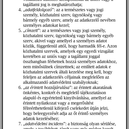
tagállami jog is meghatározhatja;
„
adatfeldolgozó
”: az a természetes vagy jogi
személy, közhatalmi szerv, ügynökség vagy
bármely egyéb szerv, amely az adatkezelő nevében
személyes adatokat kezel;
„
címzett
”: az a természetes vagy jogi személy,
közhatalmi szerv, ügynökség vagy bármely egyéb
szerv, akivel vagy amellyel a személyes adatot
közlik, függetlenül attól, hogy harmadik fél-e. Azon
közhatalmi szervek, amelyek egy egyedi vizsgálat
keretében az uniós vagy a tagállami joggal
összhangban férhetnek hozzá személyes adatokhoz,
nem minősülnek címzettnek; az említett adatok e
közhatalmi szervek általi kezelése meg kell, hogy
feleljen az adatkezelés céljainak megfelelően az
alkalmazandó adatvédelmi szabályoknak;
„
az érintett hozzájárulása
”: az érintett akaratának
önkéntes, konkrét és megfelelő tájékoztatáson
alapuló és egyértelmű kinyilvánítása, amellyel az
érintett nyilatkozat vagy a megerősítést
félreérthetetlenül kifejező cselekedet útján jelzi,
hogy beleegyezését adja az őt érintő személyes
adatok kezeléséhez;
„
adatvédelmi incidens
”: a biztonság olyan sérülése,
amely a továbbított, tárolt vagy más módon kezelt