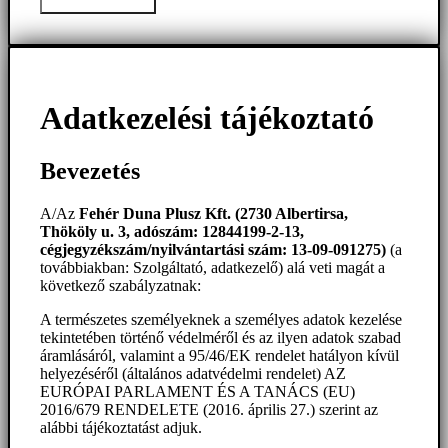
Üzenet elküldése
Adatkezelési tájékoztató
Bevezetés
A/Az
Fehér Duna Plusz Kft. (2730 Albertirsa,
Thököly u. 3, adószám: 12844199-2-13,
cégjegyzékszám/nyilvántartási szám: 13-09-091275)
(a
továbbiakban: Szolgáltató, adatkezelő) alá veti magát a
következő szabályzatnak:
A természetes személyeknek a személyes adatok kezelése
tekintetében történő védelméről és az ilyen adatok szabad
áramlásáról, valamint a 95/46/EK rendelet hatályon kívül
helyezéséről (általános adatvédelmi rendelet) AZ
EURÓPAI PARLAMENT ÉS A TANÁCS (EU)
2016/679 RENDELETE (2016. április 27.) szerint az
alábbi tájékoztatást adjuk.