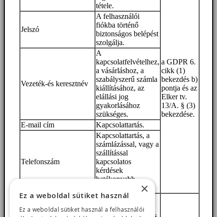
tétele.
A felhasználói
fiókba történő
Jelszó
biztonságos belépést
szolgálja.
A
kapcsolatfelvételhez,
a GDPR 6.
a vásárláshoz, a
cikk (1)
szabályszerű számla
bekezdés b)
Vezeték-és keresztnév
kiállításához, az
pontja és az
elállási jog
Elker tv.
gyakorlásához
13/A. § (3)
szükséges.
bekezdése.
E-mail cím
Kapcsolattartás.
Kapcsolattartás, a
számlázással, vagy a
szállítással
Telefonszám
kapcsolatos
kérdések
hatékonyabb
×
egyeztetése.
Ez a weboldal sütiket használ
A szabályszerű
számla kiállítása,
Ez a weboldal sütiket használ a felhasználói
továbbá a szerződés