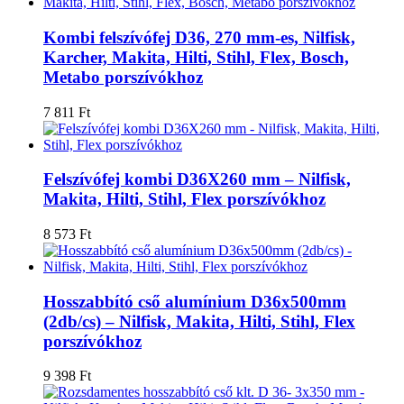
Kombi felszívófej D36, 270 mm-es, Nilfisk,
Karcher, Makita, Hilti, Stihl, Flex, Bosch,
Metabo porszívókhoz
7 811
Ft
Felszívófej kombi D36X260 mm – Nilfisk,
Makita, Hilti, Stihl, Flex porszívókhoz
8 573
Ft
Hosszabbító cső alumínium D36x500mm
(2db/cs) – Nilfisk, Makita, Hilti, Stihl, Flex
porszívókhoz
9 398
Ft