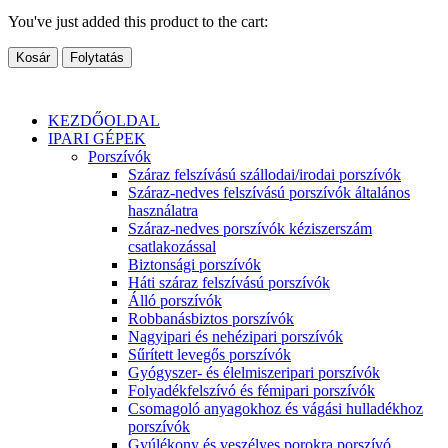
You've just added this product to the cart:
Kosár
Folytatás
KEZDŐOLDAL
IPARI GÉPEK
Porszívók
Száraz felszívású szállodai/irodai porszívók
Száraz-nedves felszívású porszívók általános
használatra
Száraz-nedves porszívók kéziszerszám
csatlakozással
Biztonsági porszívók
Háti száraz felszívású porszívók
Álló porszívók
Robbanásbiztos porszívók
Nagyipari és nehézipari porszívók
Sűrített levegős porszívók
Gyógyszer- és élelmiszeripari porszívók
Folyadékfelszívó és fémipari porszívók
Csomagoló anyagokhoz és vágási hulladékhoz
porszívók
Gyúlékony és veszélyes porokra porszívó