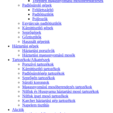
Telepített magasnyomású mosóberendezések
Padlósúroló gépek
Felületszárító
Padlótisztítók
Polírozók
Egytárcsás padlótisztítók
Kárpittisztító gépek
Seprőgépek
Gőztisztítók
Használt gépeink
Háztartási gépek
Háztartási porszívók
Háztartási magasnyomású mosók
Tartozékok/Alkatrészek
Porszívó tartozékok
Kárpittisztító tartozékok
Padlósúrológép tartozékok
Seprőgép tartozékok
Súroló korongok
Magasnyomású mosóberendezés tartozékok
Nilfisk és Husqvarna háztartási mosó tartozékok
Nilfisk ipari mosó tartozékok
Karcher háztartási gép tartozékok
Napelem tisztítás
Akciók