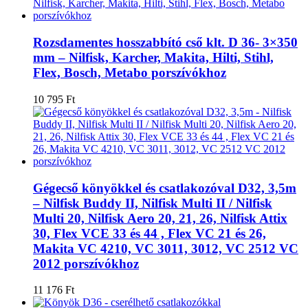
Rozsdamentes hosszabbító cső klt. D 36- 3×350
mm – Nilfisk, Karcher, Makita, Hilti, Stihl,
Flex, Bosch, Metabo porszívókhoz
10 795
Ft
Gégecső könyökkel és csatlakozóval D32, 3,5m
– Nilfisk Buddy II, Nilfisk Multi II / Nilfisk
Multi 20, Nilfisk Aero 20, 21, 26, Nilfisk Attix
30, Flex VCE 33 és 44 , Flex VC 21 és 26,
Makita VC 4210, VC 3011, 3012, VC 2512 VC
2012 porszívókhoz
11 176
Ft