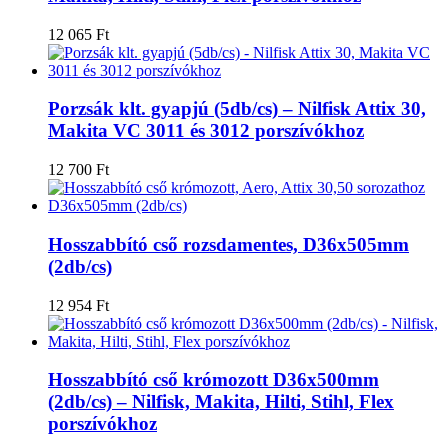
12 065
Ft
Porzsák klt. gyapjú (5db/cs) – Nilfisk Attix 30,
Makita VC 3011 és 3012 porszívókhoz
12 700
Ft
Hosszabbító cső rozsdamentes, D36x505mm
(2db/cs)
12 954
Ft
Hosszabbító cső krómozott D36x500mm
(2db/cs) – Nilfisk, Makita, Hilti, Stihl, Flex
porszívókhoz