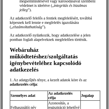
megsemmisítésével vagy károsodásával szembeni
védelmet is ideértve („
integritás és bizalmas
jelleg
”).
Az adatkezelő felelős a fentiek megfelelésért, továbbá
képesnek kell lennie e megfelelés igazolására
(„
elszámoltathatóság
”).
Az adatkezelő nyilatkozik, hogy adatkezelése a jelen
pontban foglalt alapelveknek megfelelően történik.
Webáruház
működtetéshez/szolgáltatás
igénybevételéhez kapcsolódó
adatkezelés
1. Az adatgyűjtés ténye, a kezelt adatok köre és az
adatkezelés célja
:
Az adatkezelés
Személyes adat
Jogalap
célja
Azonosítás, a
Felhasználói név
regisztráció lehetővé