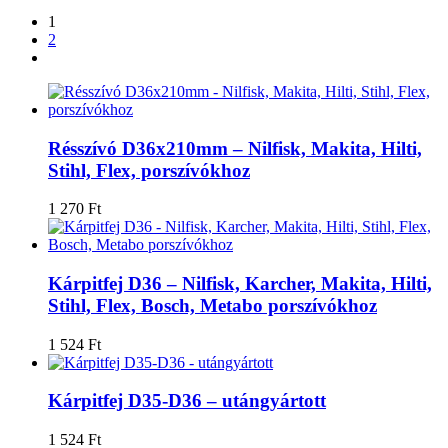
1
2
Résszívó D36x210mm – Nilfisk, Makita, Hilti,
Stihl, Flex, porszívókhoz
1 270
Ft
Kárpitfej D36 – Nilfisk, Karcher, Makita, Hilti,
Stihl, Flex, Bosch, Metabo porszívókhoz
1 524
Ft
Kárpitfej D35-D36 – utángyártott
1 524
Ft