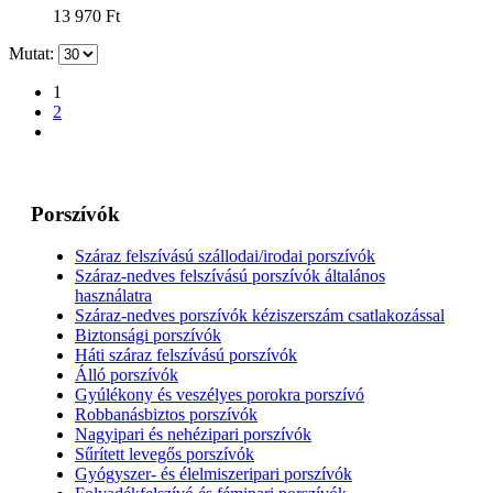
13 970
Ft
Mutat:
1
2
Porszívók
Száraz felszívású szállodai/irodai porszívók
Száraz-nedves felszívású porszívók általános
használatra
Száraz-nedves porszívók kéziszerszám csatlakozással
Biztonsági porszívók
Háti száraz felszívású porszívók
Álló porszívók
Gyúlékony és veszélyes porokra porszívó
Robbanásbiztos porszívók
Nagyipari és nehézipari porszívók
Sűrített levegős porszívók
Gyógyszer- és élelmiszeripari porszívók