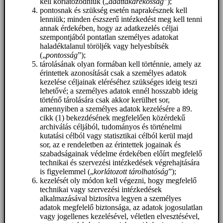
kell korlátozódniuk („
adattakarékosság
”);
pontosnak és szükség esetén naprakésznek kell
lenniük; minden észszerű intézkedést meg kell tenni
annak érdekében, hogy az adatkezelés céljai
szempontjából pontatlan személyes adatokat
haladéktalanul töröljék vagy helyesbítsék
(„
pontosság
”);
tárolásának olyan formában kell történnie, amely az
érintettek azonosítását csak a személyes adatok
kezelése céljainak eléréséhez szükséges ideig teszi
lehetővé; a személyes adatok ennél hosszabb ideig
történő tárolására csak akkor kerülhet sor,
amennyiben a személyes adatok kezelésére a 89.
cikk (1) bekezdésének megfelelően közérdekű
archiválás céljából, tudományos és történelmi
kutatási célból vagy statisztikai célból kerül majd
sor, az e rendeletben az érintettek jogainak és
szabadságainak védelme érdekében előírt megfelelő
technikai és szervezési intézkedések végrehajtására
is figyelemmel („
korlátozott tárolhatóság
”);
kezelését oly módon kell végezni, hogy megfelelő
technikai vagy szervezési intézkedések
alkalmazásával biztosítva legyen a személyes
adatok megfelelő biztonsága, az adatok jogosulatlan
vagy jogellenes kezelésével, véletlen elvesztésével,