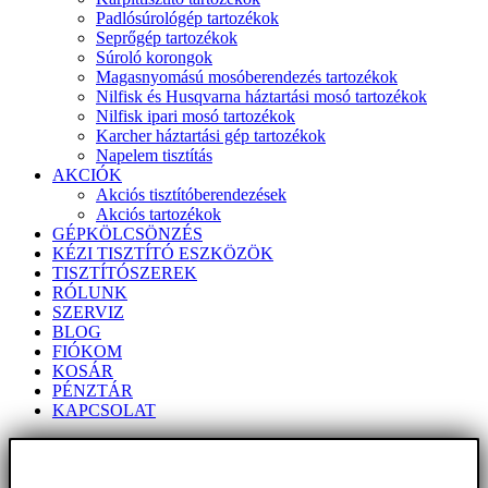
Padlósúrológép tartozékok
Seprőgép tartozékok
Súroló korongok
Magasnyomású mosóberendezés tartozékok
Nilfisk és Husqvarna háztartási mosó tartozékok
Nilfisk ipari mosó tartozékok
Karcher háztartási gép tartozékok
Napelem tisztítás
AKCIÓK
Akciós tisztítóberendezések
Akciós tartozékok
GÉPKÖLCSÖNZÉS
KÉZI TISZTÍTÓ ESZKÖZÖK
TISZTÍTÓSZEREK
RÓLUNK
SZERVIZ
BLOG
FIÓKOM
KOSÁR
PÉNZTÁR
KAPCSOLAT