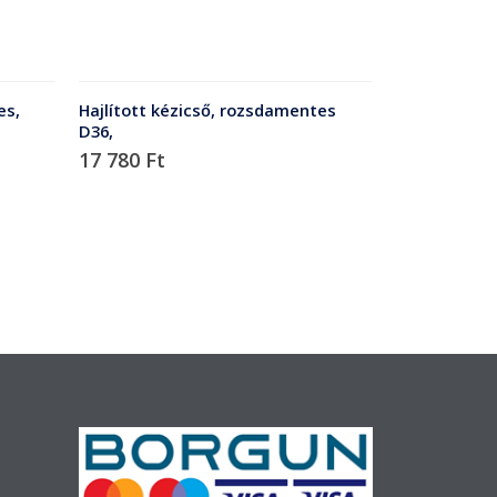
es,
Hajlított kézicső, rozsdamentes
D36,
17 780
Ft