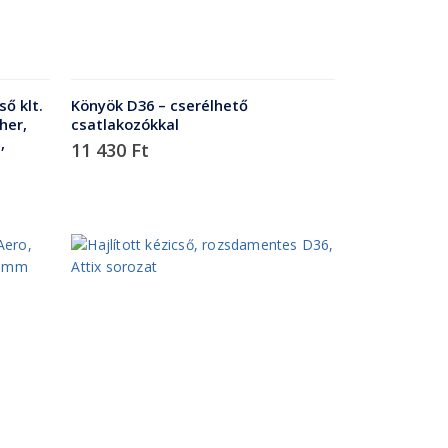
ő klt.
Könyök D36 – cserélhető
her,
csatlakozókkal
,
11 430
Ft