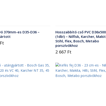
vó 370mm-es D35-D36 –
Hosszabbító cső PVC D36x5
ártott
(1db!) – Nilfisk, Karcher, Makita
Stihl, Flex, Bosch, Metabo
Ft
porszívókhoz
2 667
Ft