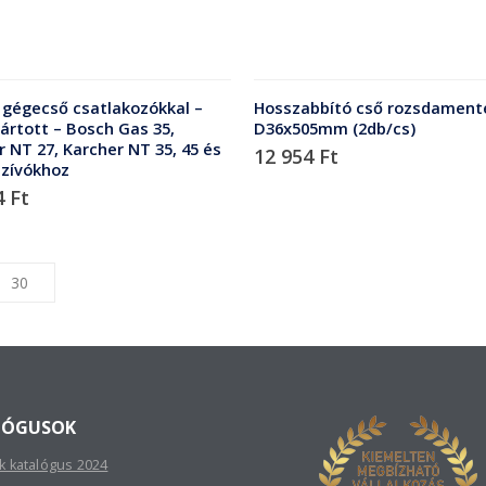
 gégecső csatlakozókkal –
Hosszabbító cső rozsdament
ártott – Bosch Gas 35,
D36x505mm (2db/cs)
 NT 27, Karcher NT 35, 45 és
12 954
Ft
szívókhoz
4
Ft
LÓGUSOK
sk katalógus 2024