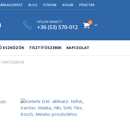
MÁRKASZERVÍZ
BLOG
FIÓKOM
KOSÁR
PÉNZTÁR
HÍVJON MINKET!
0
+36 (53) 570-012
TÓ ESZKÖZÖK
TISZTÍTÓSZEREK
KAPCSOLAT
55 TARTOZÉKOK