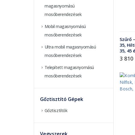
magasnyomású
mosóberendezések
Mobil magasnyomású
mosóberendezések
Szűrő 
35, Hil
Ultra mobil magasnyomású
35, 45 
mosóberendezések
3 810
Telepített magasnyomású
mosóberendezések
Gőztisztító Gépek
Gőztisztítók
Vegyszerek