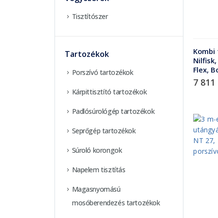
Tisztítószer
Kombi 
Tartozékok
Nilfisk,
Flex, 
Porszívó tartozékok
7 811
Kárpittisztító tartozékok
Padlósúrológép tartozékok
Seprőgép tartozékok
Súroló korongok
Napelem tisztítás
Magasnyomású
mosóberendezés tartozékok