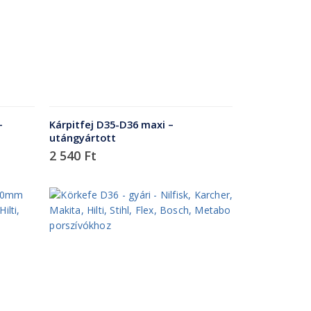
–
Kárpitfej D35-D36 maxi –
utángyártott
2 540
Ft