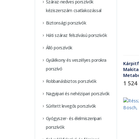
Száraz-nedves porszívók
kéziszerszám csatlakozással
Biztonsági porszívók
Háti száraz felszívású porszívók
Álló porszívók
Gyúlékony és veszélyes porokra
Kárpitf
porszívó
Makita,
Metabo
Robbanásbiztos porszívók
1 524
Nagyipari és nehézipari porszívók
Sűrített levegős porszívók
Gyógyszer- és élelmiszeripari
porszívók