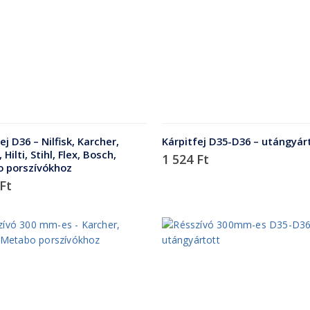
ej D36 – Nilfisk, Karcher,
Kárpitfej D35-D36 – utángyár
 Hilti, Stihl, Flex, Bosch,
1 524
Ft
 porszívókhoz
Ft