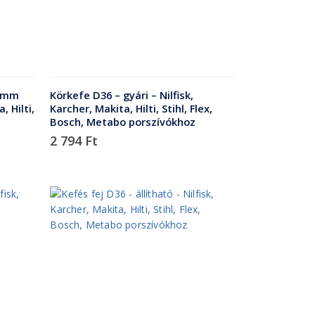
00mm
Körkefe D36 – gyári – Nilfisk,
, Hilti,
Karcher, Makita, Hilti, Stihl, Flex,
Bosch, Metabo porszívókhoz
2 794
Ft