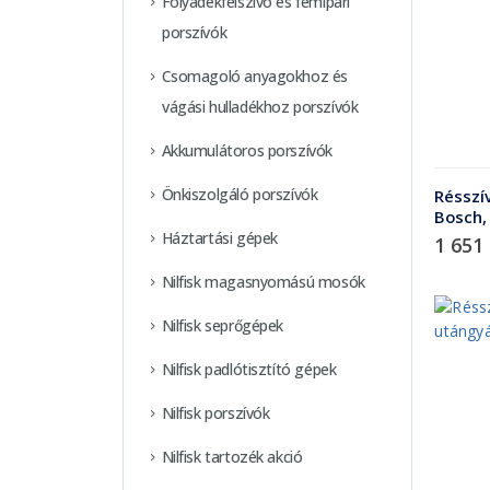
Folyadékfelszívó és fémipari
porszívók
Csomagoló anyagokhoz és
vágási hulladékhoz porszívók
Akkumulátoros porszívók
Önkiszolgáló porszívók
Résszí
Bosch,
Háztartási gépek
1 651
Nilfisk magasnyomású mosók
Nilfisk seprőgépek
Nilfisk padlótisztító gépek
Nilfisk porszívók
Nilfisk tartozék akció