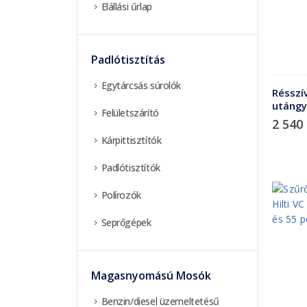
Elállási űrlap
Padlótisztítás
Egytárcsás súrolók
Résszí
utángy
Felületszárító
2 540
Kárpittisztítók
Padlótisztítók
Polírozók
Seprőgépek
Magasnyomású Mosók
Benzin/diesel üzemeltetésű