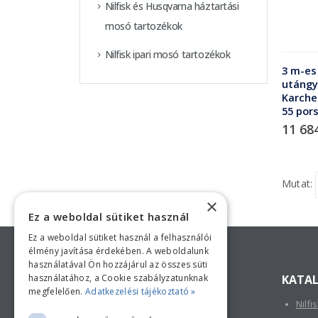
Nilfisk és Husqvarna háztartási
mosó tartozékok
Nilfisk ipari mosó tartozékok
3 m-es
utángy
Karcher
55 por
11 68
Mutat:
×
Ez a weboldal sütiket használ
Keressen minket!
Ez a weboldal sütiket használ a felhasználói
élmény javítása érdekében. A weboldalunk
használatával Ön hozzájárul az összes süti
használatához, a Cookie szabályzatunknak
ELÉRHETŐSÉGÜNK
KATA
megfelelően.
Adatkezelési tájékoztató »
Nilfi
TELEPHELY: