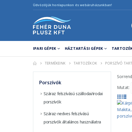
Üdvözöljük honlapunkon és webáruházunkban!
IPARI GÉPEK
HÁZTARTÁSI GÉPEK
TARTOZÉK
TERMÉKEINK
TARTOZÉKOK
PORSZÍVÓ TAR
Sorrend
Porszívók
Mutat:
Száraz felszívású szállodai/irodai
porszívók
Száraz-nedves felszívású
porszívók általános használatra