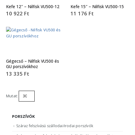
Kefe 12″ – Nilfisk VU500-12
Kefe 15″ – Nilfisk VU500-15
10 922
Ft
11 176
Ft
Gégecső – Nilfisk VU500 és
GU porszívókhoz
13 335
Ft
Mutat:
PORSZÍVÓK
Száraz felszívású szállodai/irodai porszívók