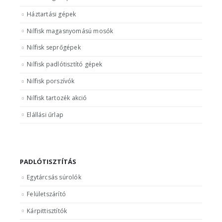
Háztartási gépek
Nilfisk magasnyomású mosók
Nilfisk seprőgépek
Nilfisk padlótisztító gépek
Nilfisk porszívók
Nilfisk tartozék akció
Elállási űrlap
PADLÓTISZTÍTÁS
Egytárcsás súrolók
Felületszárító
Kárpittisztítók