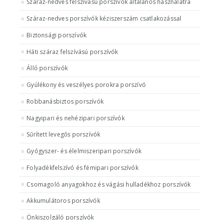
Száraz-nedves felszívású porszívók általános használatra
Száraz-nedves porszívók kéziszerszám csatlakozással
Biztonsági porszívók
Háti száraz felszívású porszívók
Álló porszívók
Gyúlékony és veszélyes porokra porszívó
Robbanásbiztos porszívók
Nagyipari és nehézipari porszívók
Sűrített levegős porszívók
Gyógyszer- és élelmiszeripari porszívók
Folyadékfelszívó és fémipari porszívók
Csomagoló anyagokhoz és vágási hulladékhoz porszívók
Akkumulátoros porszívók
Önkiszolgáló porszívók