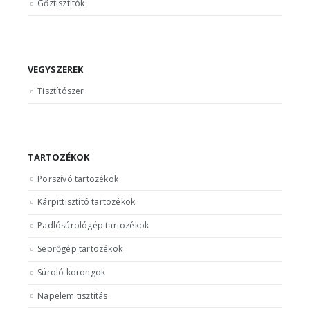
Gőztisztítók
VEGYSZEREK
Tisztítószer
TARTOZÉKOK
Porszívó tartozékok
Kárpittisztító tartozékok
Padlósúrológép tartozékok
Seprőgép tartozékok
Súroló korongok
Napelem tisztítás