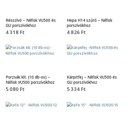
Résszívó – Nilfisk VU500 és
Hepa H14 szűrő – Nilfisk
GU porszívókhoz
porszívókhoz
4 318
Ft
4 826
Ft
Porzsák klt. (10 db-os) –
Kárpitfej – Nilfisk VU500 és
Nilfisk VU500 porszívókhoz
GU porszívókhoz
5 080
Ft
5 334
Ft