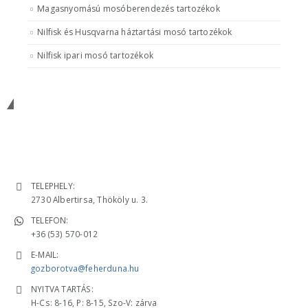
Magasnyomású mosóberendezés tartozékok
Nilfisk és Husqvarna háztartási mosó tartozékok
Nilfisk ipari mosó tartozékok
Keressen minket!
ELÉRHETŐSÉGÜNK
TELEPHELY:
2730 Albertirsa, Thököly u. 3.
TELEFON:
+36 (53) 570-012
E-MAIL:
gozborotva@feherduna.hu
NYITVA TARTÁS:
H-Cs: 8-16, P: 8-15, Szo-V: zárva