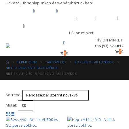
Üdvözöljük honlapunkon és webáruházunkban!
KEZDŐOLDAL
RÓLUNK
HIVATALOS GARANCIA ÉS MÁRKASZERVÍZ
BLOG
FIÓKOM
KOSÁR
PÉNZTÁR
Hívjon minket:
+36 (53) 570-012
HÍVJON MINKET!
+36 (53) 570-012
0
0
0
0
TERMÉKEINK
TARTOZÉKOK
PORSZÍVÓ TARTOZÉKOK
NILFISK PORSZÍVÓ TARTOZÉKOK
NILFISK VU 12 ÉS 15 PORSZÍVÓ TARTOZÉKOK
Sorrend:
Mutat: