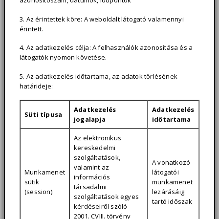
azonosítószám, dátumok, időpontok
3. Az érintettek köre: A weboldalt látogató valamennyi
érintett.
4. Az adatkezelés célja: A felhasználók azonosítása és a
látogatók nyomon követése.
5. Az adatkezelés időtartama, az adatok törlésének
határideje:
Adatkezelés
Adatkezelés
Süti típusa
jogalapja
időtartama
Az elektronikus
kereskedelmi
szolgáltatások,
A vonatkozó
valamint az
Munkamenet
látogatói
információs
sütik
munkamenet
társadalmi
(session)
lezárásáig
szolgáltatások egyes
tartó időszak
kérdéseiről szóló
2001. CVIII. törvény