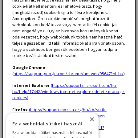
használnak, lehetővé teszi annak beállítását, hogy mely
cookie-kat kell menteni és lehetővé teszi, hogy
(meghatározott) cookie-k újra törlésre kerüljenek.
Amennyiben Ön a cookie mentését meghatározott
weboldalakon korlátozza vagy harmadik fél cookie-jait
nem engedélyezi, úgy ez bizonyos körülmények között
oda vezethet, hogy weboldalunk többé nem használható
teljes egészében. Itt talál információkat arra vonatkozóan,
hogy a szokásos böngészők esetében hogyan tudja a
cookie beállításokat testre szabni:
Google Chrome
(
https://support.google.com/chrome/answer/95647?hl=hu
)
Internet Explorer
(
https://support.microsoft.com/hu-
hu/help/17442/windows-internet-explorer-delete-manage-
cookies
)
Firefox
(
https://support.mozilla.org/hu/kb/sutik-
engedelyezese-es-tiltasa-amit-weboldak-haszn
×
Ez a weboldal sütiket használ
Safari
(
https://support.apple.com/kb/PH21411?
Ez a weboldal sütiket használ a felhasználói
locale=hu_HU
)