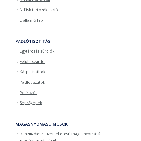
Nilfisk tartozék akció
Elállási űrlap
PADLÓTISZTÍTÁS
Egytárcsás súrolók
Felületszárító
Kárpittisztítók
Padlótisztítók
Polírozók
Seprőgépek
MAGASNYOMÁSÚ MOSÓK
Benzin/diesel üzemeltetésű magasnyomású
mosóberendezések