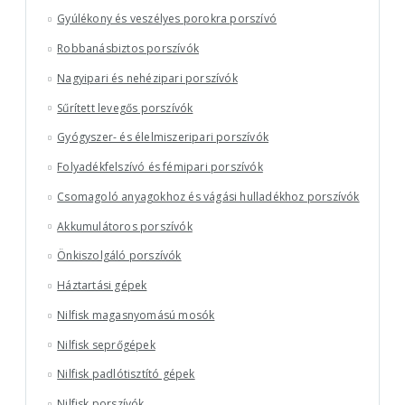
Gyúlékony és veszélyes porokra porszívó
Robbanásbiztos porszívók
Nagyipari és nehézipari porszívók
Sűrített levegős porszívók
Gyógyszer- és élelmiszeripari porszívók
Folyadékfelszívó és fémipari porszívók
Csomagoló anyagokhoz és vágási hulladékhoz porszívók
Akkumulátoros porszívók
Önkiszolgáló porszívók
Háztartási gépek
Nilfisk magasnyomású mosók
Nilfisk seprőgépek
Nilfisk padlótisztító gépek
Nilfisk porszívók