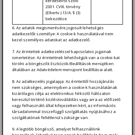
kérdéseiről szóló
2001. CVIII. törvény
(Elkertv.) 13/A. § (3)
bekezdése
6. Az adatok megismerésére jogosult lehetséges
adatkezelők személye: A cookie-k használatával nem
kezel személyes adatokat az adatkezelő.
7. Az érintettek adatkezeléssel kapcsolatos jogainak
ismertetése: Az érintettnek lehetőségük van a cookie-kat
törölni a böngészők Eszközök/Beállítások menüjében
általában az Adatvédelem menüpont beállításai alatt.
8. Az adatkezelés jogalapja: Az érintettől hozzájárulás
nem szükséges, amennyiben a cookie-k használatának
kizárólagos célja az elektronikus hírközlő hálózaton
keresztül történő közléstovábbítás vagy arra az előfizető
vagy felhasználó által kifejezetten kért, az információs
társadalommal összefüggő szolgáltatás nyújtásához a
szolgáltatónak feltétlenül szüksége van.
9. A legtöbb böngésző, amelyet felhasználóink