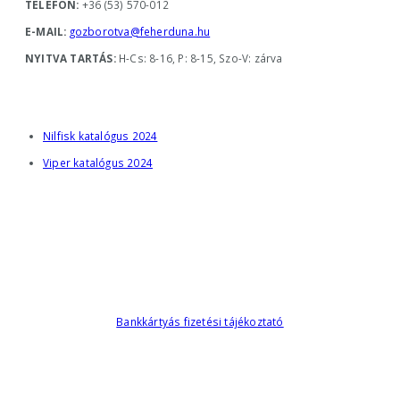
TELEFON:
+36 (53) 570-012
E-MAIL:
gozborotva@feherduna.hu
NYITVA TARTÁS:
H-Cs: 8-16, P: 8-15, Szo-V: zárva
KATALÓGUSOK
Nilfisk katalógus 2024
Viper katalógus 2024
Bankkártyás fizetési tájékoztató
AZ ÁRAK TÁJÉKOZTATÓ JELLEGŰEK!