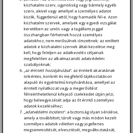
közhatalmi szerv, ügynökség vagy bármely egyéb
szerv, akivel vagy amellyel a személyes adatot
közlik, függetlenül attól, hogy harmadik fél-e. Azon
közhatalmi szervek, amelyek egy egyedi vizsgálat
keretében az uniós vagy a tagállami joggal
összhangban férhetnek hozzá személyes
adatokhoz, nem minősülnek címzettnek; az említett
adatok e közhatalmi szervek általi kezelése meg
kell, hogy feleljen az adatkezelés céljainak
megfelelően az alkalmazandó adatvédelmi
szabályoknak;
„
az érintett hozzájárulása
”: az érintett akaratának
önkéntes, konkrét és megfelelő tájékoztatáson
alapuló és egyértelmű kinyilvánítása, amellyel az
érintett nyilatkozat vagy a megerősítést
félreérthetetlenül kifejező cselekedet útján jelzi,
hogy beleegyezését adja az őt érintő személyes
adatok kezeléséhez;
„
adatvédelmi incidens
”: a biztonság olyan sérülése,
amely a továbbított, tárolt vagy más módon kezelt
személyes adatok véletlen vagy jogellenes
megsemmisítését, elvesztését, megváltoztatását,