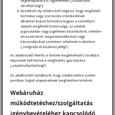
végrehajtására is figyelemmel („
korlátozott
tárolhatóság
”);
kezelését oly módon kell végezni, hogy megfelelő
technikai vagy szervezési intézkedések
alkalmazásával biztosítva legyen a személyes
adatok megfelelő biztonsága, az adatok
jogosulatlan vagy jogellenes kezelésével, véletlen
elvesztésével, megsemmisítésével vagy
károsodásával szembeni védelmet is ideértve
(„
integritás és bizalmas jelleg
”).
Az adatkezelő felelős a fentiek megfelelésért, továbbá
képesnek kell lennie e megfelelés igazolására
(„
elszámoltathatóság
”).
Az adatkezelő nyilatkozik, hogy adatkezelése a jelen
pontban foglalt alapelveknek megfelelően történik.
Webáruház
működtetéshez/szolgáltatás
igénybevételéhez kapcsolódó