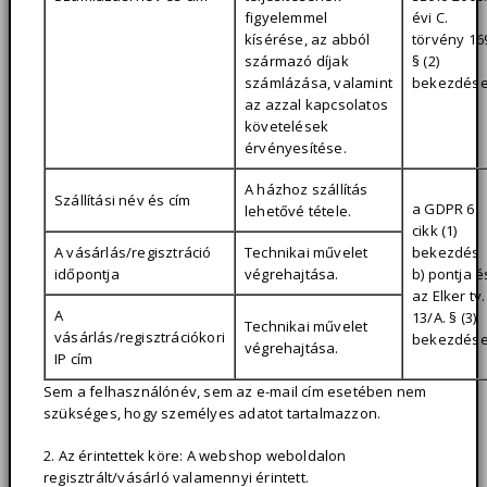
figyelemmel
évi C.
kísérése, az abból
törvény 16
származó díjak
§ (2)
számlázása, valamint
bekezdés
az azzal kapcsolatos
követelések
érvényesítése.
A házhoz szállítás
Szállítási név és cím
a GDPR 6.
lehetővé tétele.
cikk (1)
A vásárlás/regisztráció
Technikai művelet
bekezdés
időpontja
végrehajtása.
b) pontja é
az Elker tv.
A
13/A. § (3)
Technikai művelet
vásárlás/regisztrációkori
bekezdése
végrehajtása.
IP cím
Sem a felhasználónév, sem az e-mail cím esetében nem
szükséges, hogy személyes adatot tartalmazzon.
2. Az érintettek köre: A webshop weboldalon
regisztrált/vásárló valamennyi érintett.