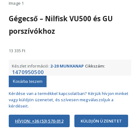
Gégecső – Nilfisk VU500 és GU
porszívókhoz
13 335
Ft
Készlet információ:
2-20 MUNKANAP
Cikkszám:
1470950500
Kosárba teszem
Kérdése van a termékkel kapcsolatban? Kérjük hívjon minket
vagy küldjön üzenetet, és szívesen megválaszoljuk a
kérdéseit.
HÍVJON: +36 (53) 570-012
KÜLDJÖN ÜZENETET