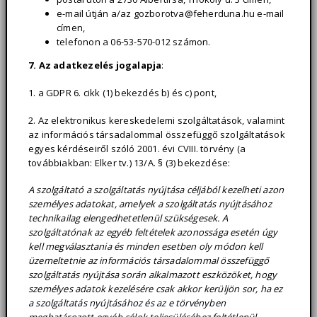
e-mail útján a/az gozborotva@feherduna.hu e-mail
címen,
telefonon a 06-53-570-012 számon.
7. Az adatkezelés jogalapja
:
1. a GDPR 6. cikk (1) bekezdés b) és c) pont,
2. Az elektronikus kereskedelemi szolgáltatások, valamint
az információs társadalommal összefüggő szolgáltatások
egyes kérdéseiről szóló 2001. évi CVIII. törvény (a
továbbiakban: Elker tv.) 13/A. § (3) bekezdése:
A szolgáltató a szolgáltatás nyújtása céljából kezelheti azon
személyes adatokat, amelyek a szolgáltatás nyújtásához
technikailag elengedhetetlenül szükségesek. A
szolgáltatónak az egyéb feltételek azonossága esetén úgy
kell megválasztania és minden esetben oly módon kell
üzemeltetnie az információs társadalommal összefüggő
szolgáltatás nyújtása során alkalmazott eszközöket, hogy
személyes adatok kezelésére csak akkor kerüljön sor, ha ez
a szolgáltatás nyújtásához és az e törvényben