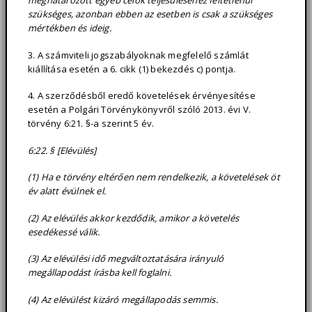
meghatározott egyéb célok teljesüléséhez feltétlenül
szükséges, azonban ebben az esetben is csak a szükséges
mértékben és ideig.
3. A számviteli jogszabályoknak megfelelő számlát
kiállítása esetén a 6. cikk (1) bekezdés c) pontja.
4. A szerződésből eredő követelések érvényesítése
esetén a Polgári Törvénykönyvről szóló 2013. évi V.
törvény 6:21. §-a szerint 5 év.
6:22. § [Elévülés]
(1) Ha e törvény eltérően nem rendelkezik, a követelések öt
év alatt évülnek el.
(2) Az elévülés akkor kezdődik, amikor a követelés
esedékessé válik.
(3) Az elévülési idő megváltoztatására irányuló
megállapodást írásba kell foglalni.
(4) Az elévülést kizáró megállapodás semmis.