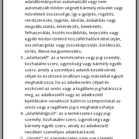
adatállományokon automatizált vagy nem
automatizált módon végzett bármely művelet vagy
műveletek összessége, így a gyűjtés, rögzítés,
rendszerezés, tagolás, tárolás, átalakítás vagy
megváltoztatás, lekérdezés, betekintés,
felhasználás, közlés továbbítás, terjesztés vagy
egyéb módon történő hozzáférhetővé tétel útján,
összehangolás vagy összekapcsolás, korlátozás,
törlés, illetve megsemmisítés;
„
adatkezelő
”: az a természetes vagy jogi személy,
közhatalmi szerv, ügynökség vagy bármely egyéb
szerv, amely a személyes adatok kezelésének
céljait és eszközeit önállóan vagy másokkal együtt
meghatározza; ha az adatkezelés céljait és
eszközeit az uniós vagy a tagállami jog határozza
meg, az adatkezelőt vagy az adatkezelő
kijelölésére vonatkozó különös szempontokat az
uniós vagy a tagállami jog is meghatározhatja;
„
adatfeldolgozó
”: az a természetes vagy jogi
személy, közhatalmi szerv, ügynökség vagy
bármely egyéb szerv, amely az adatkezelő
nevében személyes adatokat kezel;
„
címzett
”: az a természetes vagy jogi személy,