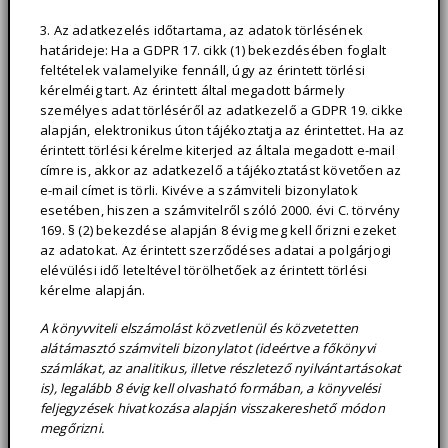
3. Az adatkezelés időtartama, az adatok törlésének
határideje: Ha a GDPR 17. cikk (1) bekezdésében foglalt
feltételek valamelyike fennáll, úgy az érintett törlési
kérelméig tart. Az érintett által megadott bármely
személyes adat törléséről az adatkezelő a GDPR 19. cikke
alapján, elektronikus úton tájékoztatja az érintettet. Ha az
érintett törlési kérelme kiterjed az általa megadott e-mail
címre is, akkor az adatkezelő a tájékoztatást követően az
e-mail címet is törli. Kivéve a számviteli bizonylatok
esetében, hiszen a számvitelről szóló 2000. évi C. törvény
169. § (2) bekezdése alapján 8 évig meg kell őrizni ezeket
az adatokat. Az érintett szerződéses adatai a polgárjogi
elévülési idő leteltével törölhetőek az érintett törlési
kérelme alapján.
A könyvviteli elszámolást közvetlenül és közvetetten
alátámasztó számviteli bizonylatot (ideértve a főkönyvi
számlákat, az analitikus, illetve részletező nyilvántartásokat
is), legalább 8 évig kell olvasható formában, a könyvelési
feljegyzések hivatkozása alapján visszakereshető módon
megőrizni.