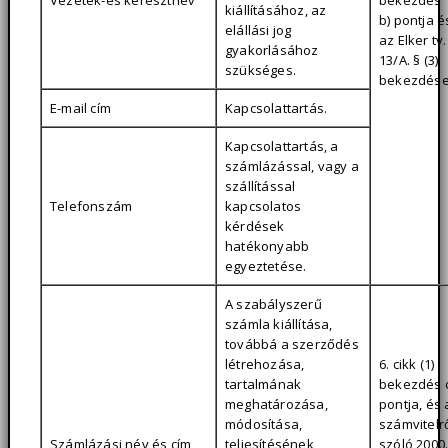
Vezeték-és keresztnév
bekezdés
kiállításához, az
b) pontja é
elállási jog
az Elker tv.
gyakorlásához
13/A. § (3)
szükséges.
bekezdése
E-mail cím
Kapcsolattartás.
Kapcsolattartás, a
számlázással, vagy a
szállítással
Telefonszám
kapcsolatos
kérdések
hatékonyabb
egyeztetése.
A szabályszerű
számla kiállítása,
továbbá a szerződés
létrehozása,
6. cikk (1)
tartalmának
bekezdés c
meghatározása,
pontja, és 
módosítása,
számvitelr
Számlázási név és cím
teljesítésének
szóló 2000