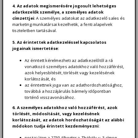
4. Az adatok megismerésére jogosult lehetséges
adatkezelők személye, a személyes adatok
címzettjei
: A személyes adatokat az adatkezelő sales és
marketing munkatársai kezelhetik, a fenti alapelvek
tiszteletben tartásával.
5. A
z érintettek adatkezeléssel kapcsolatos
jogainak ismertetése
:
Az érintett kérelmezheti az adatkezelőtől a rá
vonatkozó személyes adatokhoz való hozzáférést,
azok helyesbítését, törlését vagy kezelésének
korlátozását, és
az érintettnek joga van az adathordozhatósághoz,
továbbá a hozzájárulás bármely időpontban
történő visszavonásához.
6. A személyes adatokhoz
való hozzáférést
, azok
törlését, módosítását, vagy kezelésének
korlátozását, az adatok hordozhatóságát az alábbi
módokon tudja érintett kezdeményezni
:
postai úton a 2730 Albertirsa, Thököly u. 3 címen,