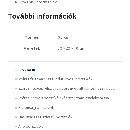
További információk
További információk
Tömeg
0,5 kg
Méretek
30 × 20 × 10 cm
PORSZÍVÓK
Száraz felszívású szállodai/irodai porszívók
Száraz-nedves felszívású porszívók általános használatra
Száraz-nedves porszívók kéziszerszám csatlakozással
Biztonsági porszívók
Háti száraz felszívású porszívók
Álló porszívók