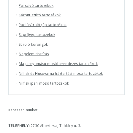
Porszívó tartozékok
Kárpittisztító tartozékok
Padlósúrológép tartozékok
Seprőgép tartozékok
Súroló korongok
Napelem tisztítás
Magasnyomású mosóberendezés tartozékok
Nilfisk és Husqvarna háztartási mosó tartozékok
Nilfisk ipari mosó tartozékok
Keressen minket!
ELÉRHETŐSÉGÜNK
TELEPHELY:
2730 Albertirsa, Thököly u. 3.