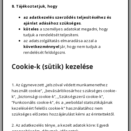
8. Tájékoztatjuk, hogy
az adatkezelés szerződés teljesítéséhez és
ajánlat adásához szükséges
.
köteles
a személyes adatokat megadni, hogy
tudjuk a rendelését teljesíteni.
az adatszolgáltatás elmaradása azzal a
következménnyel
jár, hogy nem tudjuk a
rendelését feldolgozni.
Cookie-k (sütik) kezelése
1. Az úgynevezett „jelszóval védett munkamenethez
használt cookie”, „bevásárlókosárhoz szükséges cookie-
k”, „biztonsági cookie-k”, „Szükségszerű cookie-k”,
”Funkcionális cookie-k”, és a „weboldal statisztikájának
kezeléséért felelős cookie-k” használatához nem
szükséges előzetes hozzájárulást kérni az érintettektől.
2. Az adatkezelés ténye, a kezelt adatok köre: Egyedi