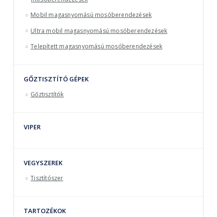
Mobil magasnyomású mosóberendezések
Ultra mobil magasnyomású mosóberendezések
Telepített magasnyomású mosóberendezések
GŐZTISZTÍTÓ GÉPEK
Gőztisztítók
VIPER
VEGYSZEREK
Tisztítószer
TARTOZÉKOK