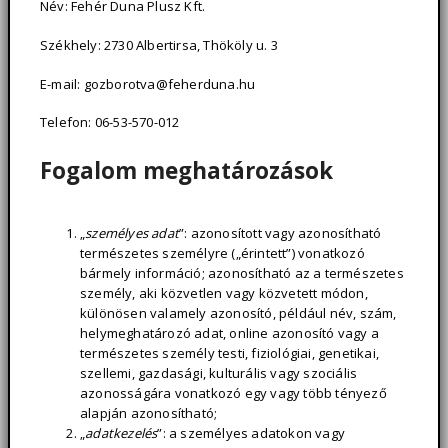
Név: Fehér Duna Plusz Kft.
Székhely: 2730 Albertirsa, Thököly u. 3
E-mail: gozborotva@feherduna.hu
Telefon: 06-53-570-012
Fogalom meghatározások
„
személyes adat
”: azonosított vagy azonosítható
természetes személyre („érintett”) vonatkozó
bármely információ; azonosítható az a természetes
személy, aki közvetlen vagy közvetett módon,
különösen valamely azonosító, például név, szám,
helymeghatározó adat, online azonosító vagy a
természetes személy testi, fiziológiai, genetikai,
szellemi, gazdasági, kulturális vagy szociális
azonosságára vonatkozó egy vagy több tényező
alapján azonosítható;
„
adatkezelés
”: a személyes adatokon vagy