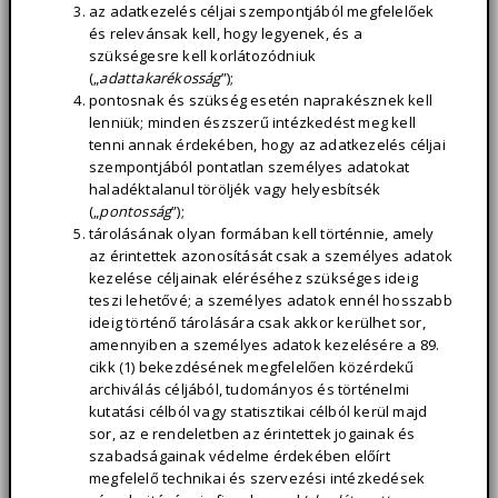
az adatkezelés céljai szempontjából megfelelőek
és relevánsak kell, hogy legyenek, és a
szükségesre kell korlátozódniuk
(„
adattakarékosság
”);
pontosnak és szükség esetén naprakésznek kell
lenniük; minden észszerű intézkedést meg kell
tenni annak érdekében, hogy az adatkezelés céljai
szempontjából pontatlan személyes adatokat
haladéktalanul töröljék vagy helyesbítsék
(„
pontosság
”);
tárolásának olyan formában kell történnie, amely
az érintettek azonosítását csak a személyes adatok
kezelése céljainak eléréséhez szükséges ideig
teszi lehetővé; a személyes adatok ennél hosszabb
ideig történő tárolására csak akkor kerülhet sor,
amennyiben a személyes adatok kezelésére a 89.
cikk (1) bekezdésének megfelelően közérdekű
archiválás céljából, tudományos és történelmi
kutatási célból vagy statisztikai célból kerül majd
sor, az e rendeletben az érintettek jogainak és
szabadságainak védelme érdekében előírt
megfelelő technikai és szervezési intézkedések