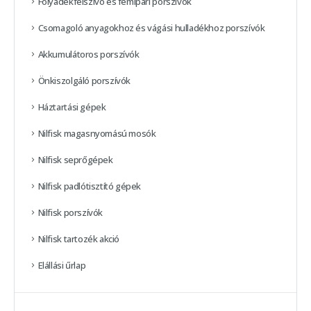
Folyadékfelszívó és fémipari porszívók
Csomagoló anyagokhoz és vágási hulladékhoz porszívók
Akkumulátoros porszívók
Önkiszolgáló porszívók
Háztartási gépek
Nilfisk magasnyomású mosók
Nilfisk seprőgépek
Nilfisk padlótisztító gépek
Nilfisk porszívók
Nilfisk tartozék akció
Elállási űrlap