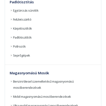
Padlótisztítás
Egytárcsás súrolók
Felületszárító
Kárpittisztítók
Padlótisztítók
Polírozók
Seprőgépek
Magasnyomású Mosók
Benzin/diesel üzemeltetésű magasnyomású
mosóberendezések
Mobil magasnyomású mosóberendezések
Ultra mobil magasnyomású mosóberendezések