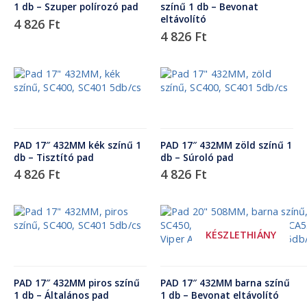
1 db – Szuper polírozó pad
színű 1 db – Bevonat
eltávolító
4 826
Ft
4 826
Ft
PAD 17″ 432MM kék színű 1
PAD 17″ 432MM zöld színű 1
db – Tisztító pad
db – Súroló pad
4 826
Ft
4 826
Ft
KÉSZLETHIÁNY
PAD 17″ 432MM piros színű
PAD 17″ 432MM barna színű
1 db – Általános pad
1 db – Bevonat eltávolító