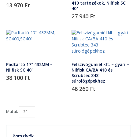
410 tartozékok, Nilfisk SC
13 970
Ft
401
27 940
Ft
Padtartó 17″ 432MM –
Felszívógumiél klt. – gyári –
Nilfisk SC 401
Nilfisk CA/BA 410 és
Scrubtec 343
38 100
Ft
súrológépekhez
48 260
Ft
Mutat:
Porszívók