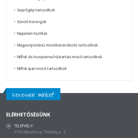
Seprőgép tartozékok
Súroló korongok
Napelem tisztítás
Magasnyomású mosóberendezés tartozékok
Nilfisk és Husqvarna háztartási mosó tartozékok
Nilfisk ipari mosó tartozékok
Keressen minket!
ELÉRHETŐSÉGÜNK
TELEPHELY:
2730 Albertirsa, Thököly u. 3.