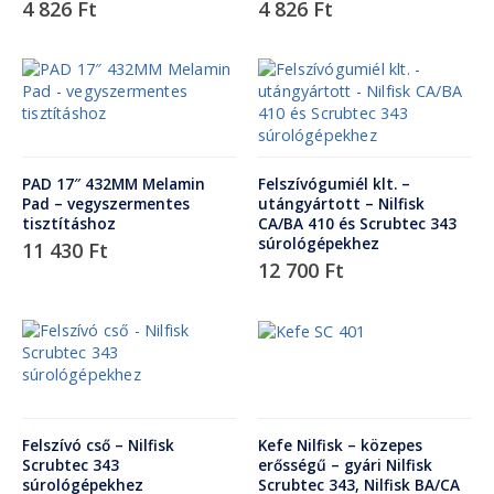
4 826
Ft
4 826
Ft
PAD 17″ 432MM Melamin
Felszívógumiél klt. –
Pad – vegyszermentes
utángyártott – Nilfisk
tisztításhoz
CA/BA 410 és Scrubtec 343
súrológépekhez
11 430
Ft
12 700
Ft
Felszívó cső – Nilfisk
Kefe Nilfisk – közepes
Scrubtec 343
erősségű – gyári Nilfisk
súrológépekhez
Scrubtec 343, Nilfisk BA/CA