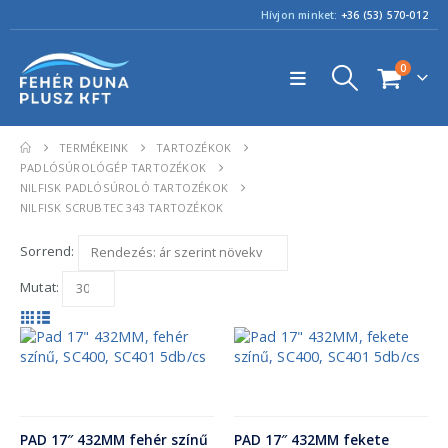
Hívjon minket:
+36 (53) 570-012
0
TERMÉKEINK
TARTOZÉKOK
PADLÓSÚROLÓGÉP TARTOZÉKOK
NILFISK PADLÓSÚROLÓ TARTOZÉKOK
NILFISK SCRUBTEC 343 TARTOZÉKOK
Sorrend:
Mutat:
PAD 17″ 432MM fehér színű
PAD 17″ 432MM fekete