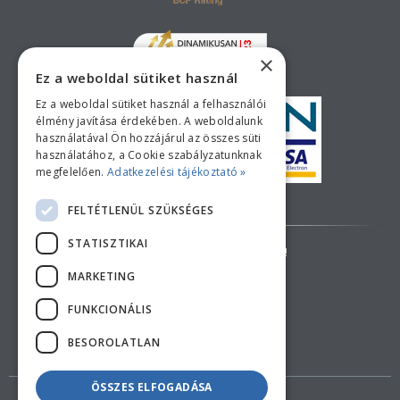
×
Ez a weboldal sütiket használ
Ez a weboldal sütiket használ a felhasználói
élmény javítása érdekében. A weboldalunk
használatával Ön hozzájárul az összes süti
használatához, a Cookie szabályzatunknak
megfelelően.
Adatkezelési tájékoztató »
Bankkártyás fizetési tájékoztató
FELTÉTLENÜL SZÜKSÉGES
STATISZTIKAI
AZ ÁRAK TÁJÉKOZTATÓ JELLEGŰEK!
MARKETING
ELÁLLÁS A SZERZŐDÉSTŐL
FUNKCIONÁLIS
BESOROLATLAN
ÖSSZES ELFOGADÁSA