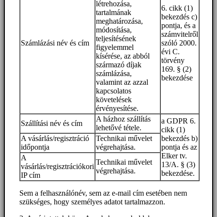
létrehozása,
6. cikk (1)
tartalmának
bekezdés c)
meghatározása,
pontja, és a
módosítása,
számvitelről
teljesítésének
Számlázási név és cím
szóló 2000.
figyelemmel
évi C.
kísérése, az abból
törvény
származó díjak
169. § (2)
számlázása,
bekezdése
valamint az azzal
kapcsolatos
követelések
érvényesítése.
A házhoz szállítás
a GDPR 6.
Szállítási név és cím
lehetővé tétele.
cikk (1)
A vásárlás/regisztráció
Technikai művelet
bekezdés b)
időpontja
végrehajtása.
pontja és az
Elker tv.
A
Technikai művelet
13/A. § (3)
vásárlás/regisztrációkori
végrehajtása.
bekezdése.
IP cím
Sem a felhasználónév, sem az e-mail cím esetében nem
szükséges, hogy személyes adatot tartalmazzon.