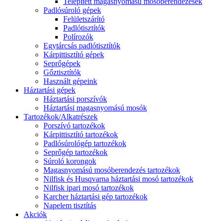
Telepített magasnyomású mosóberendezések
Padlósúroló gépek
Felületszárító
Padlótisztítók
Polírozók
Egytárcsás padlótisztítók
Kárpittisztító gépek
Seprőgépek
Gőztisztítók
Használt gépeink
Háztartási gépek
Háztartási porszívók
Háztartási magasnyomású mosók
Tartozékok/Alkatrészek
Porszívó tartozékok
Kárpittisztító tartozékok
Padlósúrológép tartozékok
Seprőgép tartozékok
Súroló korongok
Magasnyomású mosóberendezés tartozékok
Nilfisk és Husqvarna háztartási mosó tartozékok
Nilfisk ipari mosó tartozékok
Karcher háztartási gép tartozékok
Napelem tisztítás
Akciók