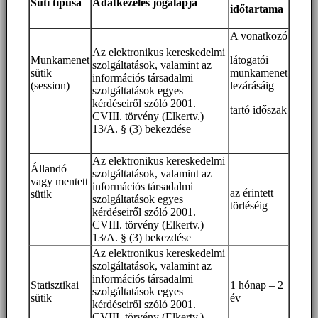
Süti típusa
Adatkezelés jogalapja
időtartama
A vonatkozó
Az elektronikus kereskedelmi
Munkamenet
látogatói
szolgáltatások, valamint az
sütik
munkamenet
információs társadalmi
(session)
lezárásáig
szolgáltatások egyes
kérdéseiről szóló 2001.
tartó időszak
CVIII. törvény (Elkertv.)
13/A. § (3) bekezdése
Az elektronikus kereskedelmi
Állandó
szolgáltatások, valamint az
vagy mentett
információs társadalmi
az érintett
sütik
szolgáltatások egyes
törléséig
kérdéseiről szóló 2001.
CVIII. törvény (Elkertv.)
13/A. § (3) bekezdése
Az elektronikus kereskedelmi
szolgáltatások, valamint az
információs társadalmi
Statisztikai
1 hónap – 2
szolgáltatások egyes
sütik
év
kérdéseiről szóló 2001.
CVIII. törvény (Elkertv.)