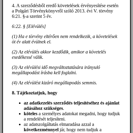
4. A szerződésből eredő követelések érvényesítése esetén
a Polgári Törvénykönyvről szóló 2013. évi V. törvény
6:21. §-a szerint 5 év.
6:22. § [Elévülés]
(1) Ha e törvény eltérően nem rendelkezik, a követelések
öt év alatt évülnek el.
(2) Az elévülés akkor kezdődik, amikor a követelés
esedékessé válik.
(3) Az elévülési idő megváltoztatására irányuló
megállapodást írásba kell foglalni.
(4) Az elévülést kizáró megállapodás semmis.
8. Tájékoztatjuk, hogy
az adatkezelés szerződés teljesítéséhez és ajánlat
adásához szükséges
.
köteles
a személyes adatokat megadni, hogy tudjuk
a rendelését teljesíteni.
az adatszolgáltatás elmaradása azzal a
következménnyel
jár, hogy nem tudjuk a