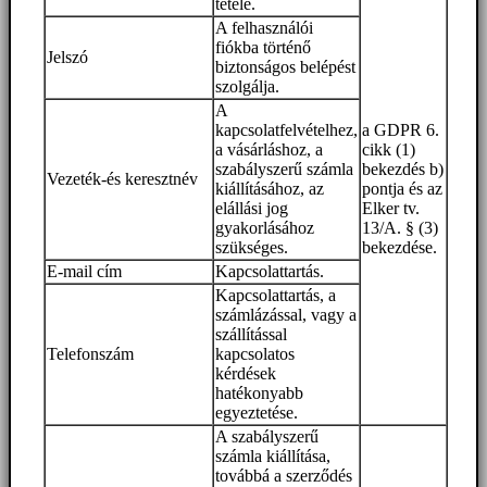
tétele.
A felhasználói
fiókba történő
Jelszó
biztonságos belépést
szolgálja.
A
kapcsolatfelvételhez,
a GDPR 6.
a vásárláshoz, a
cikk (1)
szabályszerű számla
bekezdés b)
Vezeték-és keresztnév
kiállításához, az
pontja és az
elállási jog
Elker tv.
gyakorlásához
13/A. § (3)
szükséges.
bekezdése.
E-mail cím
Kapcsolattartás.
Kapcsolattartás, a
számlázással, vagy a
szállítással
Telefonszám
kapcsolatos
kérdések
hatékonyabb
egyeztetése.
A szabályszerű
számla kiállítása,
továbbá a szerződés