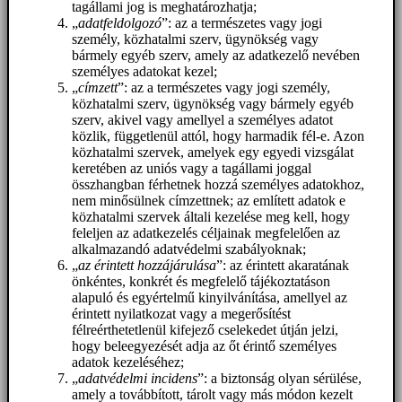
tagállami jog is meghatározhatja;
„
adatfeldolgozó
”: az a természetes vagy jogi
személy, közhatalmi szerv, ügynökség vagy
bármely egyéb szerv, amely az adatkezelő nevében
személyes adatokat kezel;
„
címzett
”: az a természetes vagy jogi személy,
közhatalmi szerv, ügynökség vagy bármely egyéb
szerv, akivel vagy amellyel a személyes adatot
közlik, függetlenül attól, hogy harmadik fél-e. Azon
közhatalmi szervek, amelyek egy egyedi vizsgálat
keretében az uniós vagy a tagállami joggal
összhangban férhetnek hozzá személyes adatokhoz,
nem minősülnek címzettnek; az említett adatok e
közhatalmi szervek általi kezelése meg kell, hogy
feleljen az adatkezelés céljainak megfelelően az
alkalmazandó adatvédelmi szabályoknak;
„
az érintett hozzájárulása
”: az érintett akaratának
önkéntes, konkrét és megfelelő tájékoztatáson
alapuló és egyértelmű kinyilvánítása, amellyel az
érintett nyilatkozat vagy a megerősítést
félreérthetetlenül kifejező cselekedet útján jelzi,
hogy beleegyezését adja az őt érintő személyes
adatok kezeléséhez;
„
adatvédelmi incidens
”: a biztonság olyan sérülése,
amely a továbbított, tárolt vagy más módon kezelt