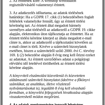
2. Az érintettek köre: A webshop weboldalon
regisztrált/vásárló valamennyi érintett.
3. Az adatkezelés időtartama, az adatok törlésének
határideje: Ha a GDPR 17. cikk (1) bekezdésében foglalt
feltételek valamelyike fennáll, úgy az érintett törlési
kérelméig tart. Az érintett által megadott bármely
személyes adat törléséről az adatkezelő a GDPR 19. cikke
alapján, elektronikus úton tájékoztatja az érintettet. Ha az
érintett törlési kérelme kiterjed az általa megadott e-mail
címre is, akkor az adatkezelő a tájékoztatást követően az
e-mail címet is törli. Kivéve a számviteli bizonylatok
esetében, hiszen a számvitelről szóló 2000. évi C. törvény
169. § (2) bekezdése alapján 8 évig meg kell őrizni ezeket
az adatokat. Az érintett szerződéses adatai a polgárjogi
elévülési idő leteltével törölhetőek az érintett törlési
kérelme alapján.
A könyvviteli elszámolást közvetlenül és közvetetten
alátámasztó számviteli bizonylatot (ideértve a főkönyvi
számlákat, az analitikus, illetve részletező
nyilvántartásokat is), legalább 8 évig kell olvasható
formában, a könyvelési feljegyzések hivatkozása alapján
visszakereshető módon megőrizni.
4. Az adatok megismerésére jogosult lehetséges