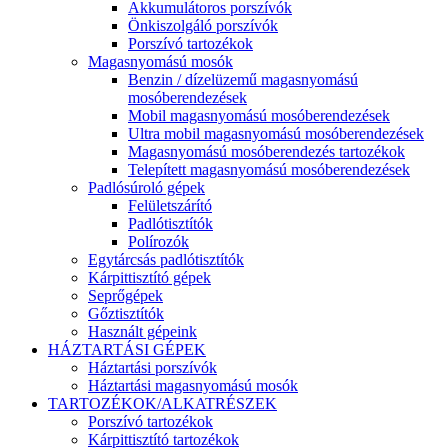
Akkumulátoros porszívók
Önkiszolgáló porszívók
Porszívó tartozékok
Magasnyomású mosók
Benzin / dízelüzemű magasnyomású
mosóberendezések
Mobil magasnyomású mosóberendezések
Ultra mobil magasnyomású mosóberendezések
Magasnyomású mosóberendezés tartozékok
Telepített magasnyomású mosóberendezések
Padlósúroló gépek
Felületszárító
Padlótisztítók
Polírozók
Egytárcsás padlótisztítók
Kárpittisztító gépek
Seprőgépek
Gőztisztítók
Használt gépeink
HÁZTARTÁSI GÉPEK
Háztartási porszívók
Háztartási magasnyomású mosók
TARTOZÉKOK/ALKATRÉSZEK
Porszívó tartozékok
Kárpittisztító tartozékok