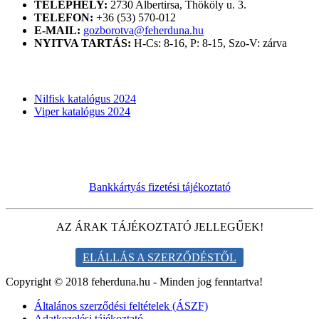
TELEPHELY:
2730 Albertirsa, Thököly u. 3.
TELEFON:
+36 (53) 570-012
E-MAIL:
gozborotva@feherduna.hu
NYITVA TARTÁS:
H-Cs: 8-16, P: 8-15, Szo-V: zárva
KATALÓGUSOK
Nilfisk katalógus 2024
Viper katalógus 2024
Bankkártyás fizetési tájékoztató
AZ ÁRAK TÁJÉKOZTATÓ JELLEGŰEK!
ELÁLLÁS A SZERZŐDÉSTŐL
Copyright © 2018 feherduna.hu - Minden jog fenntartva!
Általános szerződési feltételek (ÁSZF)
Adatkezelési tájékoztató