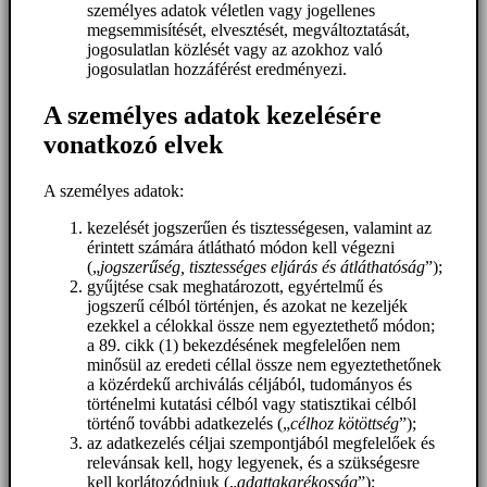
személyes adatok véletlen vagy jogellenes
megsemmisítését, elvesztését, megváltoztatását,
jogosulatlan közlését vagy az azokhoz való
jogosulatlan hozzáférést eredményezi.
A személyes adatok kezelésére
vonatkozó elvek
A személyes adatok:
kezelését jogszerűen és tisztességesen, valamint az
érintett számára átlátható módon kell végezni
(„
jogszerűség, tisztességes eljárás és átláthatóság
”);
gyűjtése csak meghatározott, egyértelmű és
jogszerű célból történjen, és azokat ne kezeljék
ezekkel a célokkal össze nem egyeztethető módon;
a 89. cikk (1) bekezdésének megfelelően nem
minősül az eredeti céllal össze nem egyeztethetőnek
a közérdekű archiválás céljából, tudományos és
történelmi kutatási célból vagy statisztikai célból
történő további adatkezelés („
célhoz kötöttség
”);
az adatkezelés céljai szempontjából megfelelőek és
relevánsak kell, hogy legyenek, és a szükségesre
kell korlátozódniuk („
adattakarékosság
”);