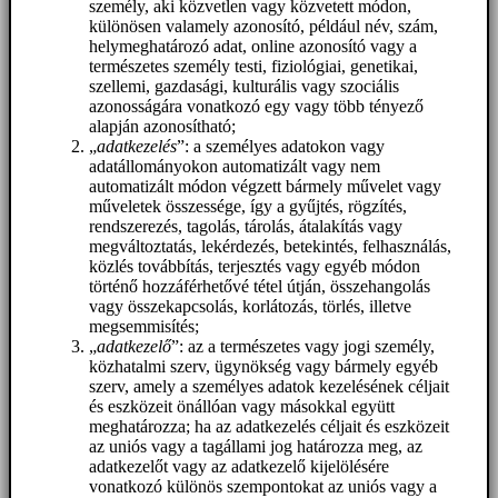
személy, aki közvetlen vagy közvetett módon,
különösen valamely azonosító, például név, szám,
helymeghatározó adat, online azonosító vagy a
természetes személy testi, fiziológiai, genetikai,
szellemi, gazdasági, kulturális vagy szociális
azonosságára vonatkozó egy vagy több tényező
alapján azonosítható;
„
adatkezelés
”: a személyes adatokon vagy
adatállományokon automatizált vagy nem
automatizált módon végzett bármely művelet vagy
műveletek összessége, így a gyűjtés, rögzítés,
rendszerezés, tagolás, tárolás, átalakítás vagy
megváltoztatás, lekérdezés, betekintés, felhasználás,
közlés továbbítás, terjesztés vagy egyéb módon
történő hozzáférhetővé tétel útján, összehangolás
vagy összekapcsolás, korlátozás, törlés, illetve
megsemmisítés;
„
adatkezelő
”: az a természetes vagy jogi személy,
közhatalmi szerv, ügynökség vagy bármely egyéb
szerv, amely a személyes adatok kezelésének céljait
és eszközeit önállóan vagy másokkal együtt
meghatározza; ha az adatkezelés céljait és eszközeit
az uniós vagy a tagállami jog határozza meg, az
adatkezelőt vagy az adatkezelő kijelölésére
vonatkozó különös szempontokat az uniós vagy a