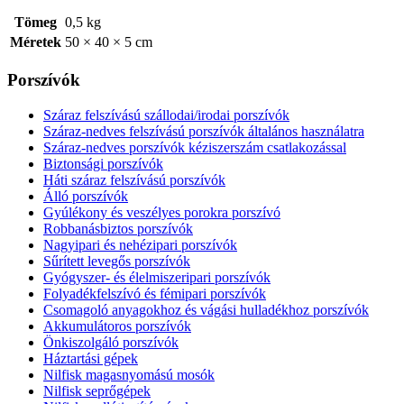
Tömeg
0,5 kg
Méretek
50 × 40 × 5 cm
Porszívók
Száraz felszívású szállodai/irodai porszívók
Száraz-nedves felszívású porszívók általános használatra
Száraz-nedves porszívók kéziszerszám csatlakozással
Biztonsági porszívók
Háti száraz felszívású porszívók
Álló porszívók
Gyúlékony és veszélyes porokra porszívó
Robbanásbiztos porszívók
Nagyipari és nehézipari porszívók
Sűrített levegős porszívók
Gyógyszer- és élelmiszeripari porszívók
Folyadékfelszívó és fémipari porszívók
Csomagoló anyagokhoz és vágási hulladékhoz porszívók
Akkumulátoros porszívók
Önkiszolgáló porszívók
Háztartási gépek
Nilfisk magasnyomású mosók
Nilfisk seprőgépek