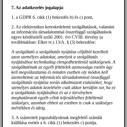
7. Az adatkezelés jogalapja
:
1. a GDPR 6. cikk (1) bekezdés b) és c) pont,
2. Az elektronikus kereskedelemi szolgáltatások, valamint
az információs társadalommal összefüggő szolgáltatások
egyes kérdéseiről szóló 2001. évi CVIII. törvény (a
továbbiakban: Elker tv.) 13/A. § (3) bekezdése:
A szolgáltató a szolgáltatás nyújtása céljából kezelheti
azon személyes adatokat, amelyek a szolgáltatás
nyújtásához technikailag elengedhetetlenül szükségesek. A
szolgáltatónak az egyéb feltételek azonossága esetén úgy
kell megválasztania és minden esetben oly módon kell
üzemeltetnie az információs társadalommal összefüggő
szolgáltatás nyújtása során alkalmazott eszközöket, hogy
személyes adatok kezelésére csak akkor kerüljön sor, ha ez
a szolgáltatás nyújtásához és az e törvényben
meghatározott egyéb célok teljesüléséhez feltétlenül
szükséges, azonban ebben az esetben is csak a szükséges
mértékben és ideig.
3. A számviteli jogszabályoknak megfelelő számlát
kiállítása esetén a 6. cikk (1) bekezdés c) pontja.