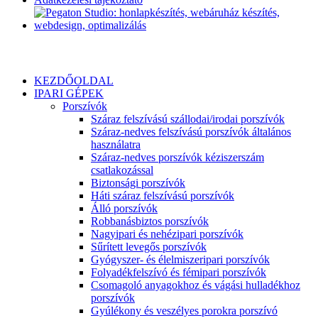
KEZDŐOLDAL
IPARI GÉPEK
Porszívók
Száraz felszívású szállodai/irodai porszívók
Száraz-nedves felszívású porszívók általános
használatra
Száraz-nedves porszívók kéziszerszám
csatlakozással
Biztonsági porszívók
Háti száraz felszívású porszívók
Álló porszívók
Robbanásbiztos porszívók
Nagyipari és nehézipari porszívók
Sűrített levegős porszívók
Gyógyszer- és élelmiszeripari porszívók
Folyadékfelszívó és fémipari porszívók
Csomagoló anyagokhoz és vágási hulladékhoz
porszívók
Gyúlékony és veszélyes porokra porszívó