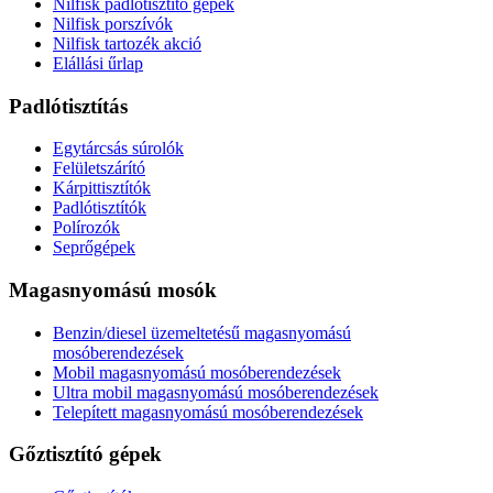
Nilfisk padlótisztító gépek
Nilfisk porszívók
Nilfisk tartozék akció
Elállási űrlap
Padlótisztítás
Egytárcsás súrolók
Felületszárító
Kárpittisztítók
Padlótisztítók
Polírozók
Seprőgépek
Magasnyomású mosók
Benzin/diesel üzemeltetésű magasnyomású
mosóberendezések
Mobil magasnyomású mosóberendezések
Ultra mobil magasnyomású mosóberendezések
Telepített magasnyomású mosóberendezések
Gőztisztító gépek