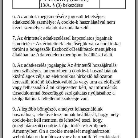
13/A. § (3) bekezdése
6. Az adatok megismerésére jogosult lehetséges
adatkezelők személye: A cookie-k használatával nem
kezel személyes adatokat az adatkezelő.
7. Az érintettek adatkezeléssel kapcsolatos jogainak
ismertetése: Az érintettnek lehetőségük van a cookie-kat
törölni a böngészők Eszközök/Beállítások menüjében
általában az Adatvédelem menüpont beállításai alatt.
8. Az adatkezelés jogalapja: Az érintettől hozzájárulás
nem szükséges, amennyiben a cookie-k használatának
kizárólagos célja az elektronikus hírközlő hálózaton
keresztül történő közléstovábbítás vagy arra az előfizető
vagy felhasználó által kifejezetten kért, az információs
társadalommal összefüggő szolgáltatás nyújtásához a
szolgáltatónak feltétlenül szüksége van.
9. A legtöbb böngésző, amelyet felhasználóink
használnak, lehetővé teszi annak beállítását, hogy mely
cookie-kat kell menteni és lehetővé teszi, hogy
(meghatározott) cookie-k újra törlésre kerüljenek.
Amennyiben Ön a cookie mentését meghatározott
weboldalakon korlátozza vagy harmadik fél cookie-jait