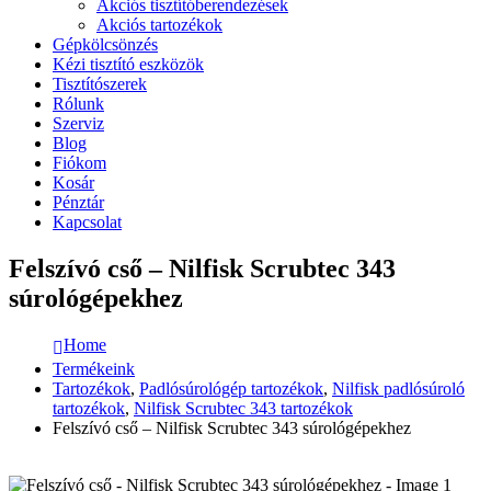
Akciós tisztítóberendezések
Akciós tartozékok
Gépkölcsönzés
Kézi tisztító eszközök
Tisztítószerek
Rólunk
Szerviz
Blog
Fiókom
Kosár
Pénztár
Kapcsolat
Felszívó cső – Nilfisk Scrubtec 343
súrológépekhez
Home
Termékeink
Tartozékok
,
Padlósúrológép tartozékok
,
Nilfisk padlósúroló
tartozékok
,
Nilfisk Scrubtec 343 tartozékok
Felszívó cső – Nilfisk Scrubtec 343 súrológépekhez