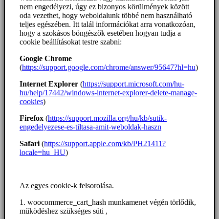
nem engedélyezi, úgy ez bizonyos körülmények között
oda vezethet, hogy weboldalunk többé nem használható
teljes egészében. Itt talál információkat arra vonatkozóan,
hogy a szokásos böngészők esetében hogyan tudja a
cookie beállításokat testre szabni:
Google Chrome
(
https://support.google.com/chrome/answer/95647?hl=hu
)
Internet Explorer
(
https://support.microsoft.com/hu-
hu/help/17442/windows-internet-explorer-delete-manage-
cookies
)
Firefox
(
https://support.mozilla.org/hu/kb/sutik-
engedelyezese-es-tiltasa-amit-weboldak-haszn
Safari
(
https://support.apple.com/kb/PH21411?
locale=hu_HU
)
Az egyes cookie-k felsorolása.
1. woocommerce_cart_hash munkamenet végén törlődik,
működéshez szükséges süti ,