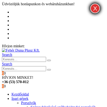
Üdvözöljük honlapunkon és webáruházunkban!
X
X
X
Kezdőoldal
Rólunk
Hivatalos garancia és márkaszervíz
Blog
Fiókom
Kosár
Pénztár
Hívjon minket:
+36 (53) 570-012
Search
Search
0
0
HÍVJON MINKET!
+36 (53) 570-012
0
0
Kezdőoldal
Ipari gépek
Porszívók