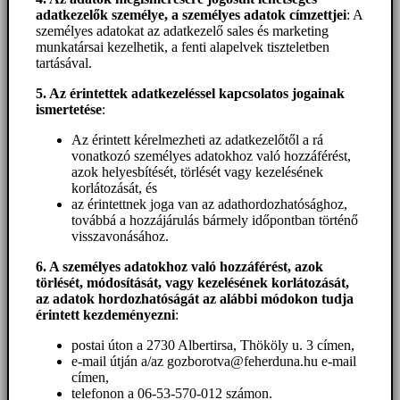
adatkezelők személye, a személyes adatok címzettjei
: A
személyes adatokat az adatkezelő sales és marketing
munkatársai kezelhetik, a fenti alapelvek tiszteletben
tartásával.
5. A
z érintettek adatkezeléssel kapcsolatos jogainak
ismertetése
:
Az érintett kérelmezheti az adatkezelőtől a rá
vonatkozó személyes adatokhoz való hozzáférést,
azok helyesbítését, törlését vagy kezelésének
korlátozását, és
az érintettnek joga van az adathordozhatósághoz,
továbbá a hozzájárulás bármely időpontban történő
visszavonásához.
6. A személyes adatokhoz
való hozzáférést
, azok
törlését, módosítását, vagy kezelésének korlátozását,
az adatok hordozhatóságát az alábbi módokon tudja
érintett kezdeményezni
:
postai úton a 2730 Albertirsa, Thököly u. 3 címen,
e-mail útján a/az gozborotva@feherduna.hu e-mail
címen,
telefonon a 06-53-570-012 számon.