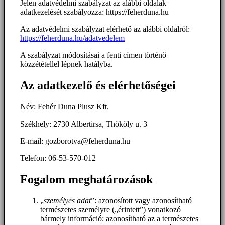
Jelen adatvédelmi szabályzat az alábbi oldalak
adatkezelését szabályozza: https://feherduna.hu
Az adatvédelmi szabályzat elérhető az alábbi oldalról:
https://feherduna.hu/adatvedelem
A szabályzat módosításai a fenti címen történő
közzététellel lépnek hatályba.
Az adatkezelő és elérhetőségei
Név: Fehér Duna Plusz Kft.
Székhely: 2730 Albertirsa, Thököly u. 3
E-mail: gozborotva@feherduna.hu
Telefon: 06-53-570-012
Fogalom meghatározások
„
személyes adat
”: azonosított vagy azonosítható
természetes személyre („érintett”) vonatkozó
bármely információ; azonosítható az a természetes