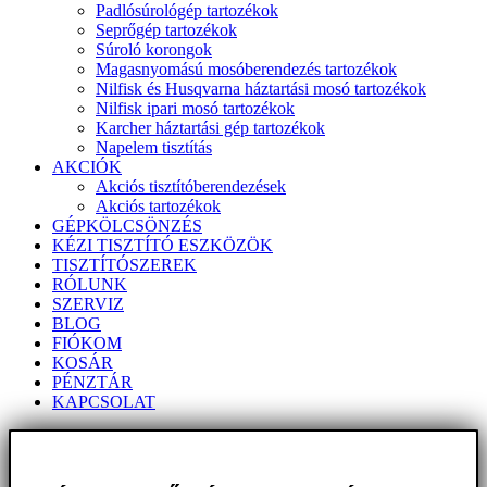
Padlósúrológép tartozékok
Seprőgép tartozékok
Súroló korongok
Magasnyomású mosóberendezés tartozékok
Nilfisk és Husqvarna háztartási mosó tartozékok
Nilfisk ipari mosó tartozékok
Karcher háztartási gép tartozékok
Napelem tisztítás
AKCIÓK
Akciós tisztítóberendezések
Akciós tartozékok
GÉPKÖLCSÖNZÉS
KÉZI TISZTÍTÓ ESZKÖZÖK
TISZTÍTÓSZEREK
RÓLUNK
SZERVIZ
BLOG
FIÓKOM
KOSÁR
PÉNZTÁR
KAPCSOLAT