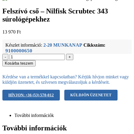
Felszívó cső – Nilfisk Scrubtec 343
súrológépekhez
13 970
Ft
Készlet információ:
2-20 MUNKANAP
Cikkszám:
9100000650
-
+
Kosárba teszem
Kérdése van a termékkel kapcsolatban? Kérjük hívjon minket vagy
küldjön üzenetet, és szívesen megválaszoljuk a kérdéseit.
HÍVJON: +36 (53) 570-012
KÜLDJÖN ÜZENETET
További információk
További információk