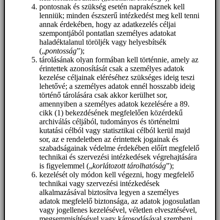
pontosnak és szükség esetén naprakésznek kell
lenniük; minden észszerű intézkedést meg kell tenni
annak érdekében, hogy az adatkezelés céljai
szempontjából pontatlan személyes adatokat
haladéktalanul töröljék vagy helyesbítsék
(„
pontosság
”);
tárolásának olyan formában kell történnie, amely az
érintettek azonosítását csak a személyes adatok
kezelése céljainak eléréséhez szükséges ideig teszi
lehetővé; a személyes adatok ennél hosszabb ideig
történő tárolására csak akkor kerülhet sor,
amennyiben a személyes adatok kezelésére a 89.
cikk (1) bekezdésének megfelelően közérdekű
archiválás céljából, tudományos és történelmi
kutatási célból vagy statisztikai célból kerül majd
sor, az e rendeletben az érintettek jogainak és
szabadságainak védelme érdekében előírt megfelelő
technikai és szervezési intézkedések végrehajtására
is figyelemmel („
korlátozott tárolhatóság
”);
kezelését oly módon kell végezni, hogy megfelelő
technikai vagy szervezési intézkedések
alkalmazásával biztosítva legyen a személyes
adatok megfelelő biztonsága, az adatok jogosulatlan
vagy jogellenes kezelésével, véletlen elvesztésével,
megsemmisítésével vagy károsodásával szembeni