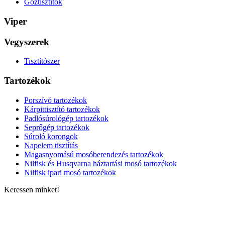
Gőztisztítók
Viper
Vegyszerek
Tisztítószer
Tartozékok
Porszívó tartozékok
Kárpittisztító tartozékok
Padlósúrológép tartozékok
Seprőgép tartozékok
Súroló korongok
Napelem tisztítás
Magasnyomású mosóberendezés tartozékok
Nilfisk és Husqvarna háztartási mosó tartozékok
Nilfisk ipari mosó tartozékok
Keressen minket!
ELÉRHETŐSÉGÜNK