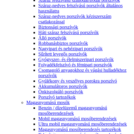
Száraz felszívású szállodai/irodai porszívók
Száraz-nedves felszívású porszívók általános
használatra
Száraz-nedves porszívók kéziszerszám
csatlakozással
Biztonsági porszívók
Háti száraz felszívású porszívók
Álló porszívók
Robbanásbiztos porszívók
Nagyipari és nehézipari porszívók
Sűrített levegős porszívók
Gyógyszer- és élelmiszeripari porszívók
Folyadékfelszívó és fémipari porszívók
Csomagoló anyagokhoz és vágási hulladékhoz
porszívók
Gyúlékony és veszélyes porokra porszívó
Akkumulátoros porszívók
Önkiszolgáló porszívók
Porszívó tartozékok
Magasnyomású mosók
Benzin / dízelüzemű magasnyomású
mosóberendezések
Mobil magasnyomású mosóberendezések
Ultra mobil magasnyomású mosóberendezések
Magasnyomású mosóberendezés tartozékok