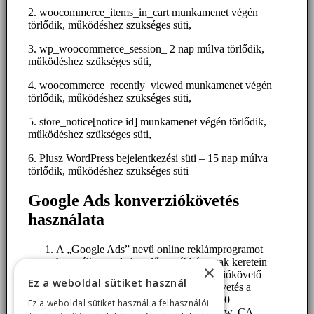
2. woocommerce_items_in_cart munkamenet végén
törlődik, működéshez szükséges süti,
3. wp_woocommerce_session_ 2 nap múlva törlődik,
működéshez szükséges süti,
4. woocommerce_recently_viewed munkamenet végén
törlődik, működéshez szükséges süti,
5. store_notice[notice id] munkamenet végén törlődik,
működéshez szükséges süti,
6. Plusz WordPress bejelentkezési süti – 15 nap múlva
törlődik, működéshez szükséges süti
Google Ads konverziókövetés
használata
A „Google Ads” nevű online reklámprogramot
használja az adatkezelő, továbbá annak keretein
×
belül igénybe veszi a Google konverziókövető
Ez a weboldal sütiket használ
szolgáltatását. A Google konverziókövetés a
Google Inc. elemző szolgáltatása (1600
Ez a weboldal sütiket használ a felhasználói
Amphitheatre Parkway, Mountain View, CA