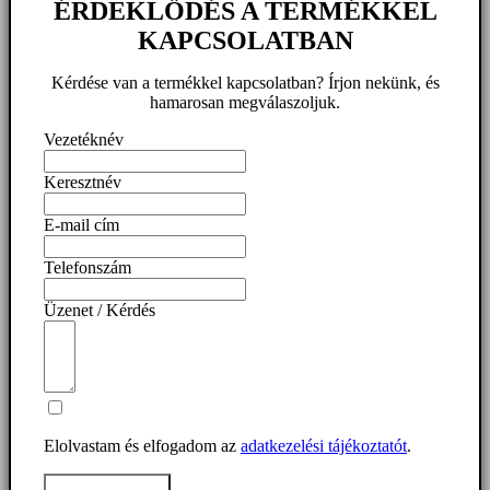
ÉRDEKLŐDÉS A TERMÉKKEL
KAPCSOLATBAN
Kérdése van a termékkel kapcsolatban? Írjon nekünk, és
hamarosan megválaszoljuk.
Vezetéknév
Keresztnév
E-mail cím
Telefonszám
Üzenet / Kérdés
Elolvastam és elfogadom az
adatkezelési tájékoztatót
.
Üzenet elküldése