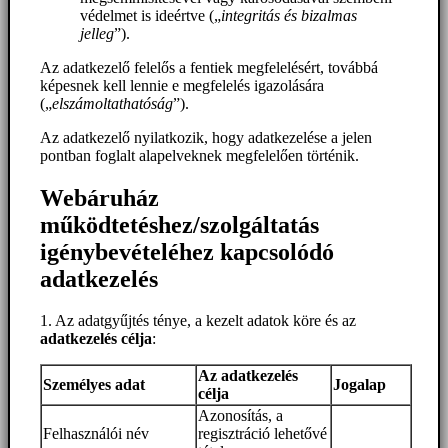
védelmet is ideértve („
integritás és bizalmas
jelleg
”).
Az adatkezelő felelős a fentiek megfelelésért, továbbá
képesnek kell lennie e megfelelés igazolására
(„
elszámoltathatóság
”).
Az adatkezelő nyilatkozik, hogy adatkezelése a jelen
pontban foglalt alapelveknek megfelelően történik.
Webáruház
működtetéshez/szolgáltatás
igénybevételéhez kapcsolódó
adatkezelés
1. Az adatgyűjtés ténye, a kezelt adatok köre és az
adatkezelés célja
:
Az adatkezelés
Személyes adat
Jogalap
célja
Azonosítás, a
Felhasználói név
regisztráció lehetővé