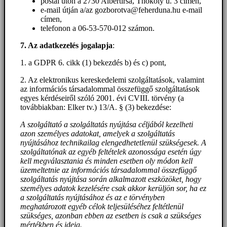
postai úton a 2730 Albertirsa, Thököly u. 3 címen,
e-mail útján a/az gozborotva@feherduna.hu e-mail
címen,
telefonon a 06-53-570-012 számon.
7. Az adatkezelés jogalapja
:
1. a GDPR 6. cikk (1) bekezdés b) és c) pont,
2. Az elektronikus kereskedelemi szolgáltatások, valamint
az információs társadalommal összefüggő szolgáltatások
egyes kérdéseiről szóló 2001. évi CVIII. törvény (a
továbbiakban: Elker tv.) 13/A. § (3) bekezdése:
A szolgáltató a szolgáltatás nyújtása céljából kezelheti
azon személyes adatokat, amelyek a szolgáltatás
nyújtásához technikailag elengedhetetlenül szükségesek. A
szolgáltatónak az egyéb feltételek azonossága esetén úgy
kell megválasztania és minden esetben oly módon kell
üzemeltetnie az információs társadalommal összefüggő
szolgáltatás nyújtása során alkalmazott eszközöket, hogy
személyes adatok kezelésére csak akkor kerüljön sor, ha ez
a szolgáltatás nyújtásához és az e törvényben
meghatározott egyéb célok teljesüléséhez feltétlenül
szükséges, azonban ebben az esetben is csak a szükséges
mértékben és ideig.