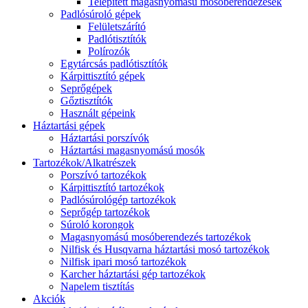
Telepített magasnyomású mosóberendezések
Padlósúroló gépek
Felületszárító
Padlótisztítók
Polírozók
Egytárcsás padlótisztítók
Kárpittisztító gépek
Seprőgépek
Gőztisztítók
Használt gépeink
Háztartási gépek
Háztartási porszívók
Háztartási magasnyomású mosók
Tartozékok/Alkatrészek
Porszívó tartozékok
Kárpittisztító tartozékok
Padlósúrológép tartozékok
Seprőgép tartozékok
Súroló korongok
Magasnyomású mosóberendezés tartozékok
Nilfisk és Husqvarna háztartási mosó tartozékok
Nilfisk ipari mosó tartozékok
Karcher háztartási gép tartozékok
Napelem tisztítás
Akciók