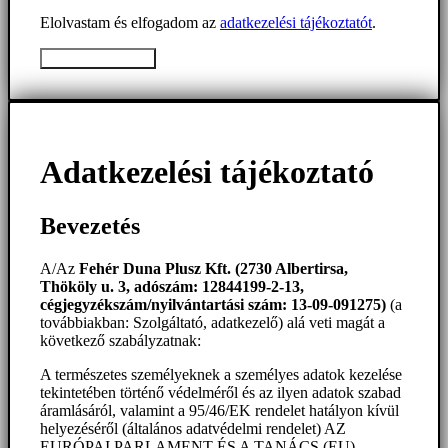
Elolvastam és elfogadom az
adatkezelési tájékoztatót
.
Üzenet elküldése
Adatkezelési tájékoztató
Bevezetés
A/Az
Fehér Duna Plusz Kft. (2730 Albertirsa,
Thököly u. 3, adószám: 12844199-2-13,
cégjegyzékszám/nyilvántartási szám: 13-09-091275)
(a
továbbiakban: Szolgáltató, adatkezelő) alá veti magát a
következő szabályzatnak:
A természetes személyeknek a személyes adatok kezelése
tekintetében történő védelméről és az ilyen adatok szabad
áramlásáról, valamint a 95/46/EK rendelet hatályon kívül
helyezéséről (általános adatvédelmi rendelet) AZ
EURÓPAI PARLAMENT ÉS A TANÁCS (EU)