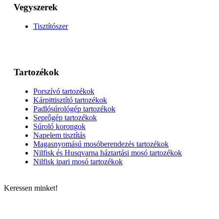
Vegyszerek
Tisztítószer
Tartozékok
Porszívó tartozékok
Kárpittisztító tartozékok
Padlósúrológép tartozékok
Seprőgép tartozékok
Súroló korongok
Napelem tisztítás
Magasnyomású mosóberendezés tartozékok
Nilfisk és Husqvarna háztartási mosó tartozékok
Nilfisk ipari mosó tartozékok
Keressen minket!
ELÉRHETŐSÉGÜNK