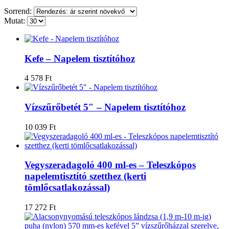
Sorrend:
Mutat:
Kefe – Napelem tisztítóhoz
4 578
Ft
Vízszűrőbetét 5″ – Napelem tisztítóhoz
10 039
Ft
Vegyszeradagoló 400 ml-es – Teleszkópos
napelemtisztító szetthez (kerti
tömlőcsatlakozással)
17 272
Ft