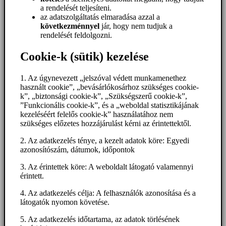
a rendelését teljesíteni.
az adatszolgáltatás elmaradása azzal a
következménnyel
jár, hogy nem tudjuk a
rendelését feldolgozni.
Cookie-k (sütik) kezelése
1. Az úgynevezett „jelszóval védett munkamenethez
használt cookie”, „bevásárlókosárhoz szükséges cookie-
k”, „biztonsági cookie-k”, „Szükségszerű cookie-k”,
”Funkcionális cookie-k”, és a „weboldal statisztikájának
kezeléséért felelős cookie-k” használatához nem
szükséges előzetes hozzájárulást kérni az érintettektől.
2. Az adatkezelés ténye, a kezelt adatok köre: Egyedi
azonosítószám, dátumok, időpontok
3. Az érintettek köre: A weboldalt látogató valamennyi
érintett.
4. Az adatkezelés célja: A felhasználók azonosítása és a
látogatók nyomon követése.
5. Az adatkezelés időtartama, az adatok törlésének