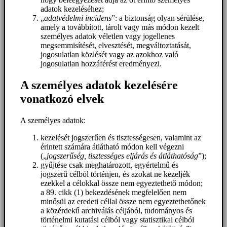
adatok kezeléséhez;
„
adatvédelmi incidens
”: a biztonság olyan sérülése,
amely a továbbított, tárolt vagy más módon kezelt
személyes adatok véletlen vagy jogellenes
megsemmisítését, elvesztését, megváltoztatását,
jogosulatlan közlését vagy az azokhoz való
jogosulatlan hozzáférést eredményezi.
A személyes adatok kezelésére
vonatkozó elvek
A személyes adatok:
kezelését jogszerűen és tisztességesen, valamint az
érintett számára átlátható módon kell végezni
(„
jogszerűség, tisztességes eljárás és átláthatóság
”);
gyűjtése csak meghatározott, egyértelmű és
jogszerű célból történjen, és azokat ne kezeljék
ezekkel a célokkal össze nem egyeztethető módon;
a 89. cikk (1) bekezdésének megfelelően nem
minősül az eredeti céllal össze nem egyeztethetőnek
a közérdekű archiválás céljából, tudományos és
történelmi kutatási célból vagy statisztikai célból