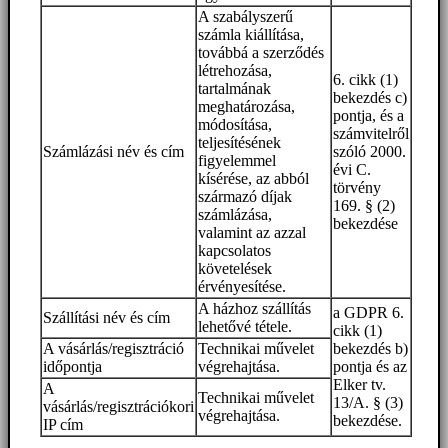
A szabályszerű
számla kiállítása,
továbbá a szerződés
létrehozása,
6. cikk (1)
tartalmának
bekezdés c)
meghatározása,
pontja, és a
módosítása,
számvitelről
teljesítésének
Számlázási név és cím
szóló 2000.
figyelemmel
évi C.
kísérése, az abból
törvény
származó díjak
169. § (2)
számlázása,
bekezdése
valamint az azzal
kapcsolatos
követelések
érvényesítése.
A házhoz szállítás
a GDPR 6.
Szállítási név és cím
lehetővé tétele.
cikk (1)
A vásárlás/regisztráció
Technikai művelet
bekezdés b)
időpontja
végrehajtása.
pontja és az
Elker tv.
A
Technikai művelet
13/A. § (3)
vásárlás/regisztrációkori
végrehajtása.
bekezdése.
IP cím