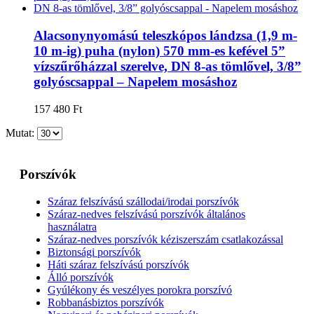
Alacsonynyomású teleszkópos lándzsa (1,9 m-
10 m-ig) puha (nylon) 570 mm-es kefével 5”
vízszűrőházzal szerelve, DN 8-as tömlővel, 3/8”
golyóscsappal – Napelem mosáshoz
157 480
Ft
Mutat:
Porszívók
Száraz felszívású szállodai/irodai porszívók
Száraz-nedves felszívású porszívók általános
használatra
Száraz-nedves porszívók kéziszerszám csatlakozással
Biztonsági porszívók
Háti száraz felszívású porszívók
Álló porszívók
Gyúlékony és veszélyes porokra porszívó
Robbanásbiztos porszívók