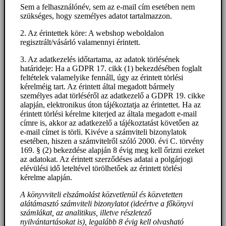
Sem a felhasználónév, sem az e-mail cím esetében nem
szükséges, hogy személyes adatot tartalmazzon.
2. Az érintettek köre: A webshop weboldalon
regisztrált/vásárló valamennyi érintett.
3. Az adatkezelés időtartama, az adatok törlésének
határideje: Ha a GDPR 17. cikk (1) bekezdésében foglalt
feltételek valamelyike fennáll, úgy az érintett törlési
kérelméig tart. Az érintett által megadott bármely
személyes adat törléséről az adatkezelő a GDPR 19. cikke
alapján, elektronikus úton tájékoztatja az érintettet. Ha az
érintett törlési kérelme kiterjed az általa megadott e-mail
címre is, akkor az adatkezelő a tájékoztatást követően az
e-mail címet is törli. Kivéve a számviteli bizonylatok
esetében, hiszen a számvitelről szóló 2000. évi C. törvény
169. § (2) bekezdése alapján 8 évig meg kell őrizni ezeket
az adatokat. Az érintett szerződéses adatai a polgárjogi
elévülési idő leteltével törölhetőek az érintett törlési
kérelme alapján.
A könyvviteli elszámolást közvetlenül és közvetetten
alátámasztó számviteli bizonylatot (ideértve a főkönyvi
számlákat, az analitikus, illetve részletező
nyilvántartásokat is), legalább 8 évig kell olvasható