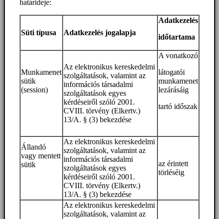
határideje:
Adatkezelés
Süti típusa
Adatkezelés jogalapja
időtartama
A vonatkozó
Az elektronikus kereskedelmi
Munkamenet
látogatói
szolgáltatások, valamint az
sütik
munkamenet
információs társadalmi
(session)
lezárásáig
szolgáltatások egyes
kérdéseiről szóló 2001.
tartó időszak
CVIII. törvény (Elkertv.)
13/A. § (3) bekezdése
Az elektronikus kereskedelmi
Állandó
szolgáltatások, valamint az
vagy mentett
információs társadalmi
az érintett
sütik
szolgáltatások egyes
törléséig
kérdéseiről szóló 2001.
CVIII. törvény (Elkertv.)
13/A. § (3) bekezdése
Az elektronikus kereskedelmi
szolgáltatások, valamint az