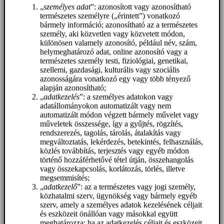
„
személyes adat
”: azonosított vagy azonosítható
természetes személyre („érintett”) vonatkozó
bármely információ; azonosítható az a természetes
személy, aki közvetlen vagy közvetett módon,
különösen valamely azonosító, például név, szám,
helymeghatározó adat, online azonosító vagy a
természetes személy testi, fiziológiai, genetikai,
szellemi, gazdasági, kulturális vagy szociális
azonosságára vonatkozó egy vagy több tényező
alapján azonosítható;
„
adatkezelés
”: a személyes adatokon vagy
adatállományokon automatizált vagy nem
automatizált módon végzett bármely művelet vagy
műveletek összessége, így a gyűjtés, rögzítés,
rendszerezés, tagolás, tárolás, átalakítás vagy
megváltoztatás, lekérdezés, betekintés, felhasználás,
közlés továbbítás, terjesztés vagy egyéb módon
történő hozzáférhetővé tétel útján, összehangolás
vagy összekapcsolás, korlátozás, törlés, illetve
megsemmisítés;
„
adatkezelő
”: az a természetes vagy jogi személy,
közhatalmi szerv, ügynökség vagy bármely egyéb
szerv, amely a személyes adatok kezelésének céljait
és eszközeit önállóan vagy másokkal együtt
meghatározza; ha az adatkezelés céljait és eszközeit