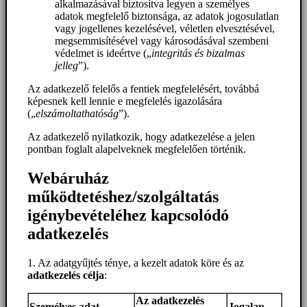
alkalmazásával biztosítva legyen a személyes
adatok megfelelő biztonsága, az adatok jogosulatlan
vagy jogellenes kezelésével, véletlen elvesztésével,
megsemmisítésével vagy károsodásával szembeni
védelmet is ideértve („
integritás és bizalmas
jelleg
”).
Az adatkezelő felelős a fentiek megfelelésért, továbbá
képesnek kell lennie e megfelelés igazolására
(„
elszámoltathatóság
”).
Az adatkezelő nyilatkozik, hogy adatkezelése a jelen
pontban foglalt alapelveknek megfelelően történik.
Webáruház
működtetéshez/szolgáltatás
igénybevételéhez kapcsolódó
adatkezelés
1. Az adatgyűjtés ténye, a kezelt adatok köre és az
adatkezelés célja
:
Az adatkezelés
Személyes adat
Jogalap