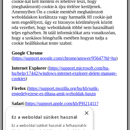
cookie-kat kell menteni és lehetővé teszi, hogy
(meghatározott) cookie-k újra törlésre kerüljenek.
Amennyiben Ön a cookie mentését meghatározott
weboldalakon korlátozza vagy harmadik fél cookie-jait
nem engedélyezi, úgy ez bizonyos körülmények között
oda vezethet, hogy weboldalunk többé nem használható
teljes egészében. Itt talál információkat arra vonatkozóan,
hogy a szokásos böngészők esetében hogyan tudja a
cookie beállításokat testre szabni:
Google Chrome
(
https://support.google.com/chrome/answer/95647?hl=hu
)
Internet Explorer
(
https://support.microsoft.com/hu-
hu/help/17442/windows-internet-explorer-delete-manage-
cookies
)
Firefox
(
https://support.mozilla.org/hu/kb/sutik-
engedelyezese-es-tiltasa-amit-weboldak-haszn
Safari
(
https://support.apple.com/kb/PH21411?
locale=hu_HU
)
×
Ez a weboldal sütiket használ
Ez a weboldal sütiket használ a felhasználói
Az egyes cookie-k felsorolása.