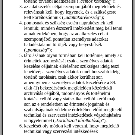
történő további adatkezelés („
célhoz kötöttség
”);
az adatkezelés céljai szempontjából megfelelőek és
relevánsak kell, hogy legyenek, és a szükségesre
kell korlátozódniuk („
adattakarékosság
”);
pontosnak és szükség esetén naprakésznek kell
lenniük; minden észszerű intézkedést meg kell tenni
annak érdekében, hogy az adatkezelés céljai
szempontjából pontatlan személyes adatokat
haladéktalanul töröljék vagy helyesbítsék
(„
pontosság
”);
tárolásának olyan formában kell történnie, amely az
érintettek azonosítását csak a személyes adatok
kezelése céljainak eléréséhez szükséges ideig teszi
lehetővé; a személyes adatok ennél hosszabb ideig
történő tárolására csak akkor kerülhet sor,
amennyiben a személyes adatok kezelésére a 89.
cikk (1) bekezdésének megfelelően közérdekű
archiválás céljából, tudományos és történelmi
kutatási célból vagy statisztikai célból kerül majd
sor, az e rendeletben az érintettek jogainak és
szabadságainak védelme érdekében előírt megfelelő
technikai és szervezési intézkedések végrehajtására
is figyelemmel („
korlátozott tárolhatóság
”);
kezelését oly módon kell végezni, hogy megfelelő
technikai vagy szervezési intézkedések