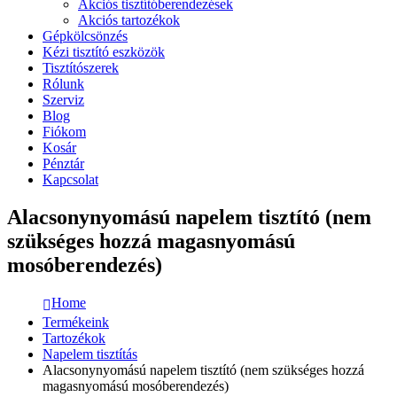
Akciós tisztítóberendezések
Akciós tartozékok
Gépkölcsönzés
Kézi tisztító eszközök
Tisztítószerek
Rólunk
Szerviz
Blog
Fiókom
Kosár
Pénztár
Kapcsolat
Alacsonynyomású napelem tisztító (nem
szükséges hozzá magasnyomású
mosóberendezés)
Home
Termékeink
Tartozékok
Napelem tisztítás
Alacsonynyomású napelem tisztító (nem szükséges hozzá
magasnyomású mosóberendezés)