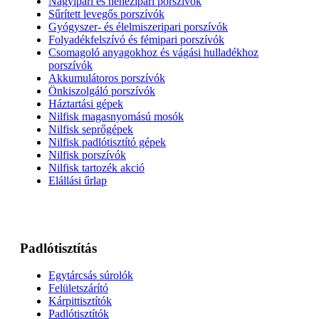
Nagyipari és nehézipari porszívók
Sűrített levegős porszívók
Gyógyszer- és élelmiszeripari porszívók
Folyadékfelszívó és fémipari porszívók
Csomagoló anyagokhoz és vágási hulladékhoz
porszívók
Akkumulátoros porszívók
Önkiszolgáló porszívók
Háztartási gépek
Nilfisk magasnyomású mosók
Nilfisk seprőgépek
Nilfisk padlótisztító gépek
Nilfisk porszívók
Nilfisk tartozék akció
Elállási űrlap
Padlótisztítás
Egytárcsás súrolók
Felületszárító
Kárpittisztítók
Padlótisztítók