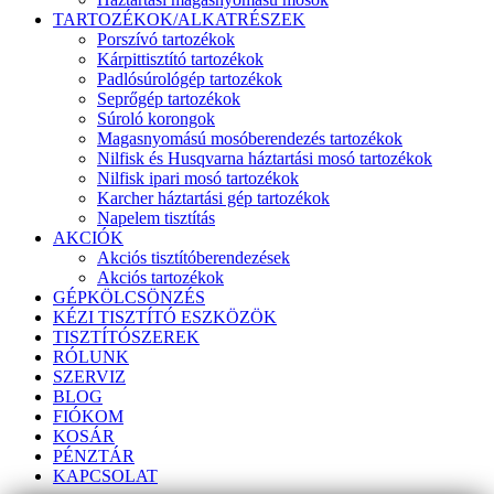
TARTOZÉKOK/ALKATRÉSZEK
Porszívó tartozékok
Kárpittisztító tartozékok
Padlósúrológép tartozékok
Seprőgép tartozékok
Súroló korongok
Magasnyomású mosóberendezés tartozékok
Nilfisk és Husqvarna háztartási mosó tartozékok
Nilfisk ipari mosó tartozékok
Karcher háztartási gép tartozékok
Napelem tisztítás
AKCIÓK
Akciós tisztítóberendezések
Akciós tartozékok
GÉPKÖLCSÖNZÉS
KÉZI TISZTÍTÓ ESZKÖZÖK
TISZTÍTÓSZEREK
RÓLUNK
SZERVIZ
BLOG
FIÓKOM
KOSÁR
PÉNZTÁR
KAPCSOLAT