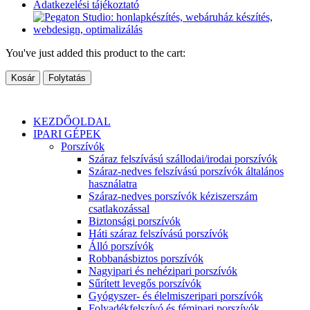
Adatkezelési tájékoztató
You've just added this product to the cart:
Kosár
Folytatás
KEZDŐOLDAL
IPARI GÉPEK
Porszívók
Száraz felszívású szállodai/irodai porszívók
Száraz-nedves felszívású porszívók általános
használatra
Száraz-nedves porszívók kéziszerszám
csatlakozással
Biztonsági porszívók
Háti száraz felszívású porszívók
Álló porszívók
Robbanásbiztos porszívók
Nagyipari és nehézipari porszívók
Sűrített levegős porszívók
Gyógyszer- és élelmiszeripari porszívók
Folyadékfelszívó és fémipari porszívók