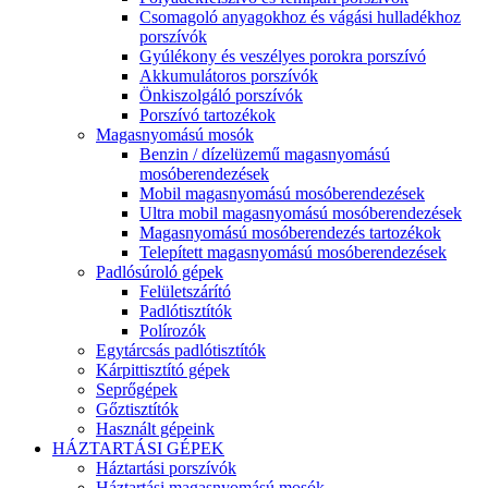
Csomagoló anyagokhoz és vágási hulladékhoz
porszívók
Gyúlékony és veszélyes porokra porszívó
Akkumulátoros porszívók
Önkiszolgáló porszívók
Porszívó tartozékok
Magasnyomású mosók
Benzin / dízelüzemű magasnyomású
mosóberendezések
Mobil magasnyomású mosóberendezések
Ultra mobil magasnyomású mosóberendezések
Magasnyomású mosóberendezés tartozékok
Telepített magasnyomású mosóberendezések
Padlósúroló gépek
Felületszárító
Padlótisztítók
Polírozók
Egytárcsás padlótisztítók
Kárpittisztító gépek
Seprőgépek
Gőztisztítók
Használt gépeink
HÁZTARTÁSI GÉPEK
Háztartási porszívók
Háztartási magasnyomású mosók