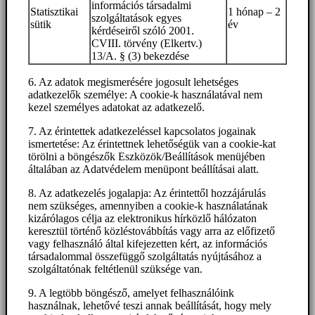
információs társadalmi
Statisztikai
1 hónap – 2
szolgáltatások egyes
sütik
év
kérdéseiről szóló 2001.
CVIII. törvény (Elkertv.)
13/A. § (3) bekezdése
6. Az adatok megismerésére jogosult lehetséges
adatkezelők személye: A cookie-k használatával nem
kezel személyes adatokat az adatkezelő.
7. Az érintettek adatkezeléssel kapcsolatos jogainak
ismertetése: Az érintettnek lehetőségük van a cookie-kat
törölni a böngészők Eszközök/Beállítások menüjében
általában az Adatvédelem menüpont beállításai alatt.
8. Az adatkezelés jogalapja: Az érintettől hozzájárulás
nem szükséges, amennyiben a cookie-k használatának
kizárólagos célja az elektronikus hírközlő hálózaton
keresztül történő közléstovábbítás vagy arra az előfizető
vagy felhasználó által kifejezetten kért, az információs
társadalommal összefüggő szolgáltatás nyújtásához a
szolgáltatónak feltétlenül szüksége van.
9. A legtöbb böngésző, amelyet felhasználóink
használnak, lehetővé teszi annak beállítását, hogy mely