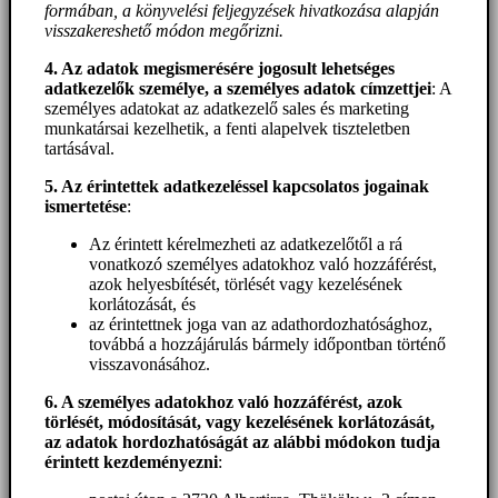
formában, a könyvelési feljegyzések hivatkozása alapján
visszakereshető módon megőrizni.
4. Az adatok megismerésére jogosult lehetséges
adatkezelők személye, a személyes adatok címzettjei
: A
személyes adatokat az adatkezelő sales és marketing
munkatársai kezelhetik, a fenti alapelvek tiszteletben
tartásával.
5. A
z érintettek adatkezeléssel kapcsolatos jogainak
ismertetése
:
Az érintett kérelmezheti az adatkezelőtől a rá
vonatkozó személyes adatokhoz való hozzáférést,
azok helyesbítését, törlését vagy kezelésének
korlátozását, és
az érintettnek joga van az adathordozhatósághoz,
továbbá a hozzájárulás bármely időpontban történő
visszavonásához.
6. A személyes adatokhoz
való hozzáférést
, azok
törlését, módosítását, vagy kezelésének korlátozását,
az adatok hordozhatóságát az alábbi módokon tudja
érintett kezdeményezni
: