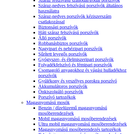
Száraz felszívású szállodai/irodai porszívók
Száraz-nedves felszívású porszívók általános
használatra
Száraz-nedves porszívók kéziszerszám
csatlakozással
Biztonsági porszívók
Háti száraz felszívású porszívók
Álló porszívók
Robbanásbiztos porszívók
Nagyipari és nehézipari porszívók
Sűrített levegős porszívók
Gyógyszer- és élelmiszeripari porszívók
Folyadékfelszívó és fémipari porszívók
Csomagoló anyagokhoz és vágási hulladékhoz
porszívók
Gyúlékony és veszélyes porokra porszívó
Akkumulátoros porszívók
Önkiszolgáló porszívók
Porszívó tartozékok
Magasnyomású mosók
Benzin / dízelüzemű magasnyomású
mosóberendezések
Mobil magasnyomású mosóberendezések
Ultra mobil magasnyomású mosóberendezések
Magasnyomású mosóberendezés tartozékok