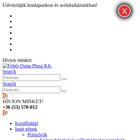
Üdvözöljük honlapunkon és webáruházunkban!
X
X
X
Kezdőoldal
Rólunk
Hivatalos garancia és márkaszervíz
Blog
Fiókom
Kosár
Pénztár
Hívjon minket:
+36 (53) 570-012
Search
Search
0
0
HÍVJON MINKET!
+36 (53) 570-012
0
0
Kezdőoldal
Ipari gépek
Porszívók