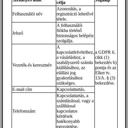
célja
Azonosítás, a
Felhasználói név
regisztráció lehetővé
tétele.
A felhasználói
fiókba történő
Jelszó
biztonságos belépést
szolgálja.
A
kapcsolatfelvételhez,
a GDPR 6.
a vásárláshoz, a
cikk (1)
szabályszerű számla
bekezdés b)
Vezeték-és keresztnév
kiállításához, az
pontja és az
elállási jog
Elker tv.
gyakorlásához
13/A. § (3)
szükséges.
bekezdése.
E-mail cím
Kapcsolattartás.
Kapcsolattartás, a
számlázással, vagy a
szállítással
Telefonszám
kapcsolatos
kérdések
hatékonyabb
egyeztetése.