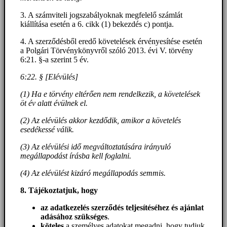
3. A számviteli jogszabályoknak megfelelő számlát
kiállítása esetén a 6. cikk (1) bekezdés c) pontja.
4. A szerződésből eredő követelések érvényesítése esetén
a Polgári Törvénykönyvről szóló 2013. évi V. törvény
6:21. §-a szerint 5 év.
6:22. § [Elévülés]
(1) Ha e törvény eltérően nem rendelkezik, a követelések
öt év alatt évülnek el.
(2) Az elévülés akkor kezdődik, amikor a követelés
esedékessé válik.
(3) Az elévülési idő megváltoztatására irányuló
megállapodást írásba kell foglalni.
(4) Az elévülést kizáró megállapodás semmis.
8. Tájékoztatjuk, hogy
az adatkezelés szerződés teljesítéséhez és ajánlat
adásához szükséges
.
köteles
a személyes adatokat megadni, hogy tudjuk