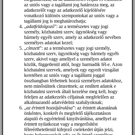
az uniós vagy a tagállami jog határozza meg, az
adatkezelőt vagy az adatkezelő kijelölésére
vonatkozó különös szempontokat az uniós vagy a
tagállami jog is meghatározhatja;
„
adatfeldolgozó
”: az a természetes vagy jogi
személy, közhatalmi szerv, ügynökség vagy
bármely egyéb szerv, amely az adatkezelő nevében
személyes adatokat kezel;
„
címzett
”: az a természetes vagy jogi személy,
közhatalmi szerv, ügynökség vagy bármely egyéb
szerv, akivel vagy amellyel a személyes adatot
közlik, függetlenül attól, hogy harmadik fél-e. Azon
közhatalmi szervek, amelyek egy egyedi vizsgálat
keretében az uniós vagy a tagállami joggal
összhangban férhetnek hozzá személyes adatokhoz,
nem minősülnek címzettnek; az említett adatok e
közhatalmi szervek általi kezelése meg kell, hogy
feleljen az adatkezelés céljainak megfelelően az
alkalmazandó adatvédelmi szabályoknak;
„
az érintett hozzájárulása
”: az érintett akaratának
önkéntes, konkrét és megfelelő tájékoztatáson
alapuló és egyértelmű kinyilvánítása, amellyel az
érintett nyilatkozat vagy a megerősítést
félreérthetetlenül kifejező cselekedet útján jelzi,
hogy beleegyezését adja az őt érintő személyes