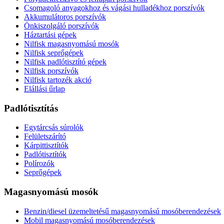
Csomagoló anyagokhoz és vágási hulladékhoz porszívók
Akkumulátoros porszívók
Önkiszolgáló porszívók
Háztartási gépek
Nilfisk magasnyomású mosók
Nilfisk seprőgépek
Nilfisk padlótisztító gépek
Nilfisk porszívók
Nilfisk tartozék akció
Elállási űrlap
Padlótisztítás
Egytárcsás súrolók
Felületszárító
Kárpittisztítók
Padlótisztítók
Polírozók
Seprőgépek
Magasnyomású mosók
Benzin/diesel üzemeltetésű magasnyomású mosóberendezések
Mobil magasnyomású mosóberendezések