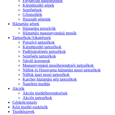
Egytárcsás padlótisztítók
Kárpittisztító gépek
Seprőgépek
Gőztisztítók
Használt gépeink
Háztartási gépek
Háztartási porszívók
Háztartási magasnyomású mosók
Tartozékok/Alkatrészek
Porszívó tartozékok
Kárpittisztító tartozékok
Padlósúrológép tartozékok
Seprőgép tartozékok
Súroló korongok
Magasnyomású mosóberendezés tartozékok
Nilfisk és Husqvarna háztartási mosó tartozékok
Nilfisk ipari mosó tartozékok
Karcher háztartási gép tartozékok
Napelem tisztítás
Akciók
Akciós tisztítóberendezések
Akciós tartozékok
Gépkölcsönzés
Kézi tisztító eszközök
Tisztítószerek