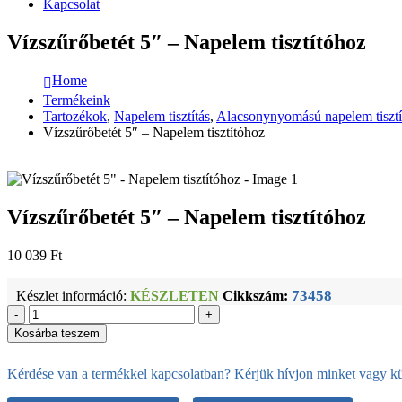
Kapcsolat
Vízszűrőbetét 5″ – Napelem tisztítóhoz
Home
Termékeink
Tartozékok
,
Napelem tisztítás
,
Alacsonynyomású napelem tiszt
Vízszűrőbetét 5″ – Napelem tisztítóhoz
Vízszűrőbetét 5″ – Napelem tisztítóhoz
10 039
Ft
73458
Készlet információ:
KÉSZLETEN
Cikkszám:
-
+
Kosárba teszem
Kérdése van a termékkel kapcsolatban? Kérjük hívjon minket vagy kül