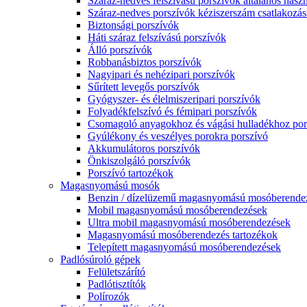
Száraz-nedves felszívású porszívók általános haszn
Száraz-nedves porszívók kéziszerszám csatlakozás
Biztonsági porszívók
Háti száraz felszívású porszívók
Álló porszívók
Robbanásbiztos porszívók
Nagyipari és nehézipari porszívók
Sűrített levegős porszívók
Gyógyszer- és élelmiszeripari porszívók
Folyadékfelszívó és fémipari porszívók
Csomagoló anyagokhoz és vágási hulladékhoz por
Gyúlékony és veszélyes porokra porszívó
Akkumulátoros porszívók
Önkiszolgáló porszívók
Porszívó tartozékok
Magasnyomású mosók
Benzin / dízelüzemű magasnyomású mosóberende
Mobil magasnyomású mosóberendezések
Ultra mobil magasnyomású mosóberendezések
Magasnyomású mosóberendezés tartozékok
Telepített magasnyomású mosóberendezések
Padlósúroló gépek
Felületszárító
Padlótisztítók
Polírozók