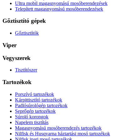
Ultra mobil magasnyomású mosóberendezések
Telepített magasnyomású mosóberendezések
Gőztisztító gépek
Gőztisztítók
Viper
Vegyszerek
Tisztítószer
Tartozékok
Porszívó tartozékok
Kárpittisztító tartozékok
Padlósúrológép tartozékok
Seprőgép tartozékok
Súroló korongok
Napelem tisztítás
Magasnyomású mosóberendezés tartozékok
Nilfisk és Husqvarna háztartási mosó tartozékok
Nilfisk ipari mosó tartozékok