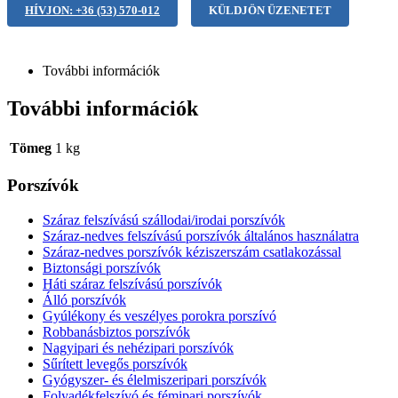
HÍVJON: +36 (53) 570-012
KÜLDJÖN ÜZENETET
További információk
További információk
Tömeg
1 kg
Porszívók
Száraz felszívású szállodai/irodai porszívók
Száraz-nedves felszívású porszívók általános használatra
Száraz-nedves porszívók kéziszerszám csatlakozással
Biztonsági porszívók
Háti száraz felszívású porszívók
Álló porszívók
Gyúlékony és veszélyes porokra porszívó
Robbanásbiztos porszívók
Nagyipari és nehézipari porszívók
Sűrített levegős porszívók
Gyógyszer- és élelmiszeripari porszívók
Folyadékfelszívó és fémipari porszívók