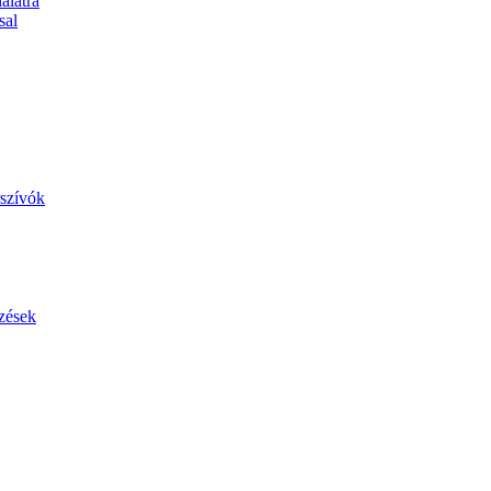
álatra
sal
szívók
zések