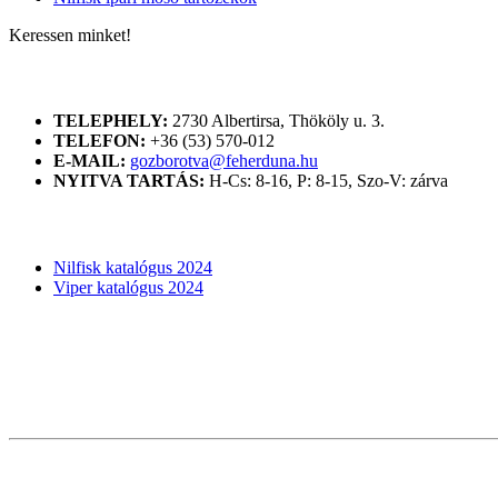
Keressen minket!
ELÉRHETŐSÉGÜNK
TELEPHELY:
2730 Albertirsa, Thököly u. 3.
TELEFON:
+36 (53) 570-012
E-MAIL:
gozborotva@feherduna.hu
NYITVA TARTÁS:
H-Cs: 8-16, P: 8-15, Szo-V: zárva
KATALÓGUSOK
Nilfisk katalógus 2024
Viper katalógus 2024