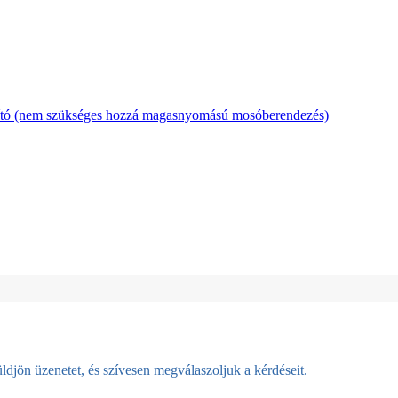
ító (nem szükséges hozzá magasnyomású mosóberendezés)
djön üzenetet, és szívesen megválaszoljuk a kérdéseit.