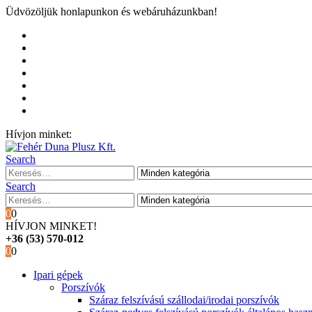
Üdvözöljük honlapunkon és webáruházunkban!
Kezdőoldal
Rólunk
Hivatalos garancia és márkaszervíz
Blog
Fiókom
Kosár
Pénztár
Hívjon minket:
+36 (53) 570-012
Search
Search
0
0
HÍVJON MINKET!
+36 (53) 570-012
0
0
Ipari gépek
Porszívók
Száraz felszívású szállodai/irodai porszívók