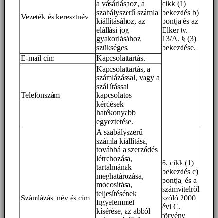
a vásárláshoz, a
cikk (1)
szabályszerű számla
bekezdés b)
Vezeték-és keresztnév
kiállításához, az
pontja és az
elállási jog
Elker tv.
gyakorlásához
13/A. § (3)
szükséges.
bekezdése.
E-mail cím
Kapcsolattartás.
Kapcsolattartás, a
számlázással, vagy a
szállítással
Telefonszám
kapcsolatos
kérdések
hatékonyabb
egyeztetése.
A szabályszerű
számla kiállítása,
továbbá a szerződés
létrehozása,
6. cikk (1)
tartalmának
bekezdés c)
meghatározása,
pontja, és a
módosítása,
számvitelről
teljesítésének
Számlázási név és cím
szóló 2000.
figyelemmel
évi C.
kísérése, az abból
törvény