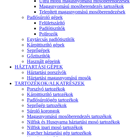
Ultra mobil magasnyomású mosóberendezések
Magasnyomású mosóberendezés tartozékok
Telepített magasnyomású mosóberendezések
Padlósúroló gépek
Felületszárító
Padlótisztítók
Polírozók
Egytárcsás padlótisztítók
Kárpittisztító gépek
Seprőgépek
Gőztisztítók
Használt gépeink
HÁZTARTÁSI GÉPEK
Háztartási porszívók
Háztartási magasnyomású mosók
TARTOZÉKOK/ALKATRÉSZEK
Porszívó tartozékok
Kárpittisztító tartozékok
Padlósúrológép tartozékok
Seprőgép tartozékok
Súroló korongok
Magasnyomású mosóberendezés tartozékok
Nilfisk és Husqvarna háztartási mosó tartozékok
Nilfisk ipari mosó tartozékok
Karcher háztartási gép tartozékok