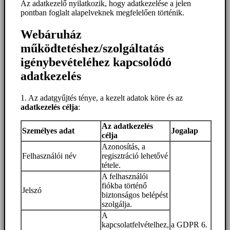
Az adatkezelő nyilatkozik, hogy adatkezelése a jelen
pontban foglalt alapelveknek megfelelően történik.
Webáruház
működtetéshez/szolgáltatás
igénybevételéhez kapcsolódó
adatkezelés
1. Az adatgyűjtés ténye, a kezelt adatok köre és az
adatkezelés célja
:
Az adatkezelés
Személyes adat
Jogalap
célja
Azonosítás, a
Felhasználói név
regisztráció lehetővé
tétele.
A felhasználói
fiókba történő
Jelszó
biztonságos belépést
szolgálja.
A
kapcsolatfelvételhez,
a GDPR 6.