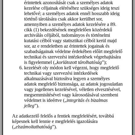
érintettek azonosítását csak a személyes adatok
kezelése céljainak eléréséhez szükséges ideig teszi
lehetővé; a személyes adatok ennél hosszabb ideig
történő tárolására csak akkor kerülhet sor,
amennyiben a személyes adatok kezelésére a 89.
cikk (1) bekezdésének megfelelően közérdekű
archiválás céljából, tudományos és történelmi
kutatási célból vagy statisztikai célból kerül majd
sor, az e rendeletben az érintettek jogainak és
szabadságainak védelme érdekében előírt megfelelő
technikai és szervezési intézkedések végrehajtására
is figyelemmel („
korlátozott tárolhatóság
”);
kezelését oly módon kell végezni, hogy megfelelő
technikai vagy szervezési intézkedések
alkalmazásával biztosítva legyen a személyes
adatok megfelelő biztonsága, az adatok jogosulatlan
vagy jogellenes kezelésével, véletlen elvesztésével,
megsemmisítésével vagy károsodásával szembeni
védelmet is ideértve („
integritás és bizalmas
jelleg
”).
Az adatkezelő felelős a fentiek megfelelésért, továbbá
képesnek kell lennie e megfelelés igazolására
(„
elszámoltathatóság
”).