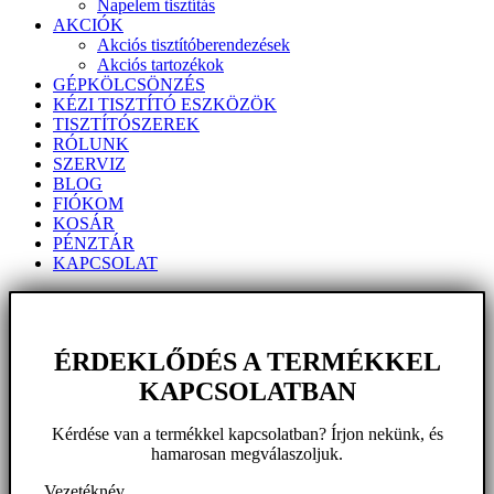
Napelem tisztítás
AKCIÓK
Akciós tisztítóberendezések
Akciós tartozékok
GÉPKÖLCSÖNZÉS
KÉZI TISZTÍTÓ ESZKÖZÖK
TISZTÍTÓSZEREK
RÓLUNK
SZERVIZ
BLOG
FIÓKOM
KOSÁR
PÉNZTÁR
KAPCSOLAT
ÉRDEKLŐDÉS A TERMÉKKEL
KAPCSOLATBAN
Kérdése van a termékkel kapcsolatban? Írjon nekünk, és
hamarosan megválaszoljuk.
Vezetéknév