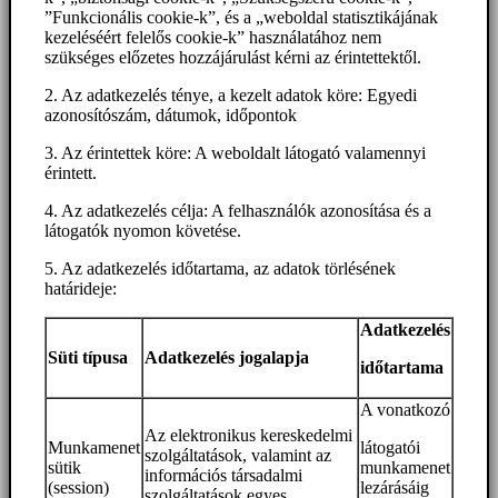
”Funkcionális cookie-k”, és a „weboldal statisztikájának
kezeléséért felelős cookie-k” használatához nem
szükséges előzetes hozzájárulást kérni az érintettektől.
2. Az adatkezelés ténye, a kezelt adatok köre: Egyedi
azonosítószám, dátumok, időpontok
3. Az érintettek köre: A weboldalt látogató valamennyi
érintett.
4. Az adatkezelés célja: A felhasználók azonosítása és a
látogatók nyomon követése.
5. Az adatkezelés időtartama, az adatok törlésének
határideje:
Adatkezelés
Süti típusa
Adatkezelés jogalapja
időtartama
A vonatkozó
Az elektronikus kereskedelmi
Munkamenet
látogatói
szolgáltatások, valamint az
sütik
munkamenet
információs társadalmi
(session)
lezárásáig
szolgáltatások egyes