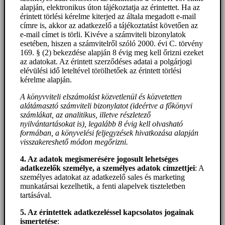
alapján, elektronikus úton tájékoztatja az érintettet. Ha az
érintett törlési kérelme kiterjed az általa megadott e-mail
címre is, akkor az adatkezelő a tájékoztatást követően az
e-mail címet is törli. Kivéve a számviteli bizonylatok
esetében, hiszen a számvitelről szóló 2000. évi C. törvény
169. § (2) bekezdése alapján 8 évig meg kell őrizni ezeket
az adatokat. Az érintett szerződéses adatai a polgárjogi
elévülési idő leteltével törölhetőek az érintett törlési
kérelme alapján.
A könyvviteli elszámolást közvetlenül és közvetetten
alátámasztó számviteli bizonylatot (ideértve a főkönyvi
számlákat, az analitikus, illetve részletező
nyilvántartásokat is), legalább 8 évig kell olvasható
formában, a könyvelési feljegyzések hivatkozása alapján
visszakereshető módon megőrizni.
4. Az adatok megismerésére jogosult lehetséges
adatkezelők személye, a személyes adatok címzettjei
: A
személyes adatokat az adatkezelő sales és marketing
munkatársai kezelhetik, a fenti alapelvek tiszteletben
tartásával.
5. A
z érintettek adatkezeléssel kapcsolatos jogainak
ismertetése
: