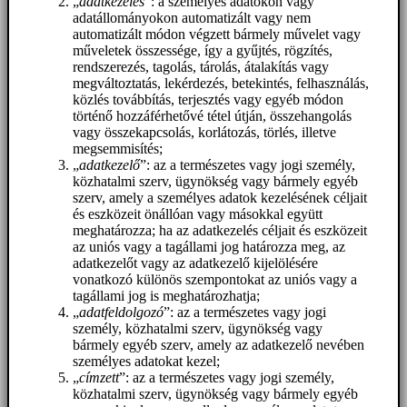
„
adatkezelés
”: a személyes adatokon vagy
adatállományokon automatizált vagy nem
automatizált módon végzett bármely művelet vagy
műveletek összessége, így a gyűjtés, rögzítés,
rendszerezés, tagolás, tárolás, átalakítás vagy
megváltoztatás, lekérdezés, betekintés, felhasználás,
közlés továbbítás, terjesztés vagy egyéb módon
történő hozzáférhetővé tétel útján, összehangolás
vagy összekapcsolás, korlátozás, törlés, illetve
megsemmisítés;
„
adatkezelő
”: az a természetes vagy jogi személy,
közhatalmi szerv, ügynökség vagy bármely egyéb
szerv, amely a személyes adatok kezelésének céljait
és eszközeit önállóan vagy másokkal együtt
meghatározza; ha az adatkezelés céljait és eszközeit
az uniós vagy a tagállami jog határozza meg, az
adatkezelőt vagy az adatkezelő kijelölésére
vonatkozó különös szempontokat az uniós vagy a
tagállami jog is meghatározhatja;
„
adatfeldolgozó
”: az a természetes vagy jogi
személy, közhatalmi szerv, ügynökség vagy
bármely egyéb szerv, amely az adatkezelő nevében
személyes adatokat kezel;
„
címzett
”: az a természetes vagy jogi személy,
közhatalmi szerv, ügynökség vagy bármely egyéb