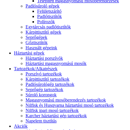
Telepített magasnyomású mosóberendezések
Padlósúroló gépek
Felületszárító
Padlótisztítók
Polírozók
Egytárcsás padlótisztítók
Kárpittisztító gépek
Seprőgépek
Gőztisztítók
Használt gépeink
Háztartási gépek
Háztartási porszívók
Háztartási magasnyomású mosók
Tartozékok/Alkatrészek
Porszívó tartozékok
Kárpittisztító tartozékok
Padlósúrológép tartozékok
Seprőgép tartozékok
Súroló korongok
Magasnyomású mosóberendezés tartozékok
Nilfisk és Husqvarna háztartási mosó tartozékok
Nilfisk ipari mosó tartozékok
Karcher háztartási gép tartozékok
Napelem tisztítás
Akciók