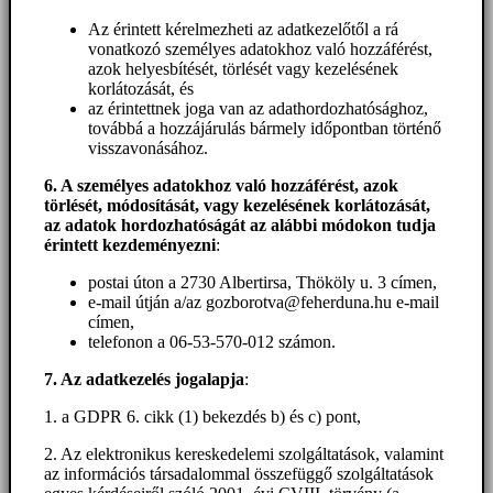
Az érintett kérelmezheti az adatkezelőtől a rá
vonatkozó személyes adatokhoz való hozzáférést,
azok helyesbítését, törlését vagy kezelésének
korlátozását, és
az érintettnek joga van az adathordozhatósághoz,
továbbá a hozzájárulás bármely időpontban történő
visszavonásához.
6. A személyes adatokhoz
való hozzáférést
, azok
törlését, módosítását, vagy kezelésének korlátozását,
az adatok hordozhatóságát az alábbi módokon tudja
érintett kezdeményezni
:
postai úton a 2730 Albertirsa, Thököly u. 3 címen,
e-mail útján a/az gozborotva@feherduna.hu e-mail
címen,
telefonon a 06-53-570-012 számon.
7. Az adatkezelés jogalapja
:
1. a GDPR 6. cikk (1) bekezdés b) és c) pont,
2. Az elektronikus kereskedelemi szolgáltatások, valamint
az információs társadalommal összefüggő szolgáltatások