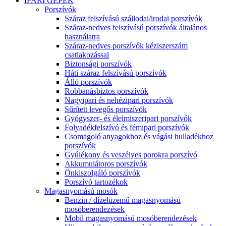
IPARI GÉPEK
Porszívók
Száraz felszívású szállodai/irodai porszívók
Száraz-nedves felszívású porszívók általános
használatra
Száraz-nedves porszívók kéziszerszám
csatlakozással
Biztonsági porszívók
Háti száraz felszívású porszívók
Álló porszívók
Robbanásbiztos porszívók
Nagyipari és nehézipari porszívók
Sűrített levegős porszívók
Gyógyszer- és élelmiszeripari porszívók
Folyadékfelszívó és fémipari porszívók
Csomagoló anyagokhoz és vágási hulladékhoz
porszívók
Gyúlékony és veszélyes porokra porszívó
Akkumulátoros porszívók
Önkiszolgáló porszívók
Porszívó tartozékok
Magasnyomású mosók
Benzin / dízelüzemű magasnyomású
mosóberendezések
Mobil magasnyomású mosóberendezések