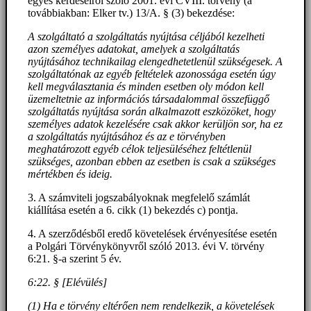
egyes kérdéseiről szóló 2001. évi CVIII. törvény (a
továbbiakban: Elker tv.) 13/A. § (3) bekezdése:
A szolgáltató a szolgáltatás nyújtása céljából kezelheti
azon személyes adatokat, amelyek a szolgáltatás
nyújtásához technikailag elengedhetetlenül szükségesek. A
szolgáltatónak az egyéb feltételek azonossága esetén úgy
kell megválasztania és minden esetben oly módon kell
üzemeltetnie az információs társadalommal összefüggő
szolgáltatás nyújtása során alkalmazott eszközöket, hogy
személyes adatok kezelésére csak akkor kerüljön sor, ha ez
a szolgáltatás nyújtásához és az e törvényben
meghatározott egyéb célok teljesüléséhez feltétlenül
szükséges, azonban ebben az esetben is csak a szükséges
mértékben és ideig.
3. A számviteli jogszabályoknak megfelelő számlát
kiállítása esetén a 6. cikk (1) bekezdés c) pontja.
4. A szerződésből eredő követelések érvényesítése esetén
a Polgári Törvénykönyvről szóló 2013. évi V. törvény
6:21. §-a szerint 5 év.
6:22. § [Elévülés]
(1) Ha e törvény eltérően nem rendelkezik, a követelések