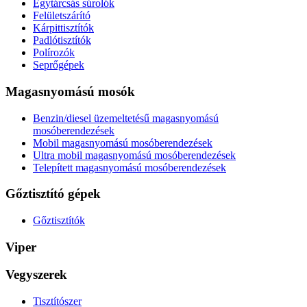
Egytárcsás súrolók
Felületszárító
Kárpittisztítók
Padlótisztítók
Polírozók
Seprőgépek
Magasnyomású mosók
Benzin/diesel üzemeltetésű magasnyomású
mosóberendezések
Mobil magasnyomású mosóberendezések
Ultra mobil magasnyomású mosóberendezések
Telepített magasnyomású mosóberendezések
Gőztisztító gépek
Gőztisztítók
Viper
Vegyszerek
Tisztítószer