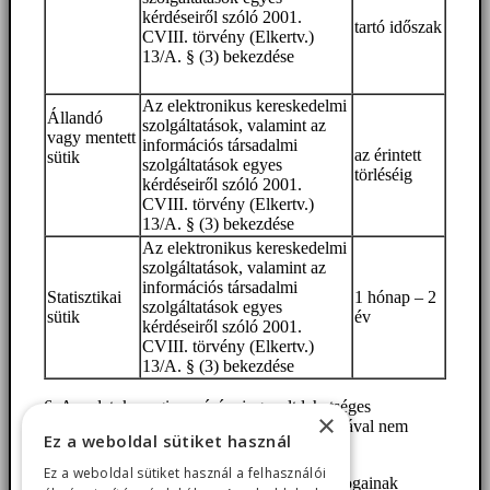
kérdéseiről szóló 2001.
tartó időszak
CVIII. törvény (Elkertv.)
13/A. § (3) bekezdése
Az elektronikus kereskedelmi
Állandó
szolgáltatások, valamint az
vagy mentett
információs társadalmi
az érintett
sütik
szolgáltatások egyes
törléséig
kérdéseiről szóló 2001.
CVIII. törvény (Elkertv.)
13/A. § (3) bekezdése
Az elektronikus kereskedelmi
szolgáltatások, valamint az
információs társadalmi
Statisztikai
1 hónap – 2
szolgáltatások egyes
sütik
év
kérdéseiről szóló 2001.
CVIII. törvény (Elkertv.)
13/A. § (3) bekezdése
6. Az adatok megismerésére jogosult lehetséges
×
adatkezelők személye: A cookie-k használatával nem
Ez a weboldal sütiket használ
kezel személyes adatokat az adatkezelő.
Ez a weboldal sütiket használ a felhasználói
7. Az érintettek adatkezeléssel kapcsolatos jogainak