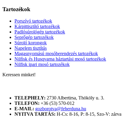
Tartozékok
Porszívó tartozékok
Kárpittisztító tartozékok
Padlósúrológép tartozékok
Seprőgép tartozékok
Súroló korongok
Napelem tisztítás
Magasnyomású mosóberendezés tartozékok
Nilfisk és Husqvarna háztartási mosó tartozékok
Nilfisk ipari mosó tartozékok
Keressen minket!
ELÉRHETŐSÉGÜNK
TELEPHELY:
2730 Albertirsa, Thököly u. 3.
TELEFON:
+36 (53) 570-012
E-MAIL:
gozborotva@feherduna.hu
NYITVA TARTÁS:
H-Cs: 8-16, P: 8-15, Szo-V: zárva
KATALÓGUSOK