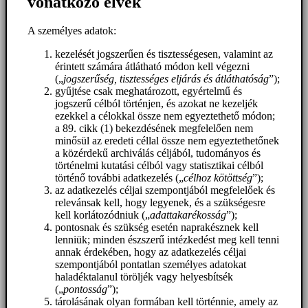
vonatkozó elvek
A személyes adatok:
kezelését jogszerűen és tisztességesen, valamint az
érintett számára átlátható módon kell végezni
(„
jogszerűség, tisztességes eljárás és átláthatóság
”);
gyűjtése csak meghatározott, egyértelmű és
jogszerű célból történjen, és azokat ne kezeljék
ezekkel a célokkal össze nem egyeztethető módon;
a 89. cikk (1) bekezdésének megfelelően nem
minősül az eredeti céllal össze nem egyeztethetőnek
a közérdekű archiválás céljából, tudományos és
történelmi kutatási célból vagy statisztikai célból
történő további adatkezelés („
célhoz kötöttség
”);
az adatkezelés céljai szempontjából megfelelőek és
relevánsak kell, hogy legyenek, és a szükségesre
kell korlátozódniuk („
adattakarékosság
”);
pontosnak és szükség esetén naprakésznek kell
lenniük; minden észszerű intézkedést meg kell tenni
annak érdekében, hogy az adatkezelés céljai
szempontjából pontatlan személyes adatokat
haladéktalanul töröljék vagy helyesbítsék
(„
pontosság
”);
tárolásának olyan formában kell történnie, amely az