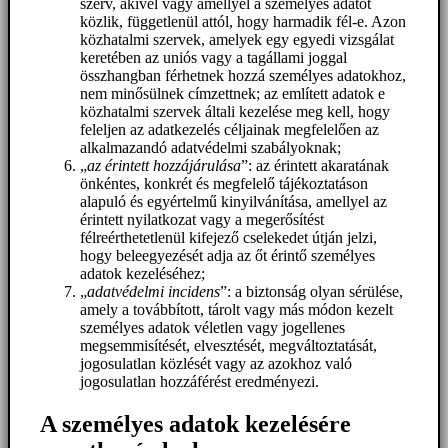
szerv, akivel vagy amellyel a személyes adatot
közlik, függetlenül attól, hogy harmadik fél-e. Azon
közhatalmi szervek, amelyek egy egyedi vizsgálat
keretében az uniós vagy a tagállami joggal
összhangban férhetnek hozzá személyes adatokhoz,
nem minősülnek címzettnek; az említett adatok e
közhatalmi szervek általi kezelése meg kell, hogy
feleljen az adatkezelés céljainak megfelelően az
alkalmazandó adatvédelmi szabályoknak;
„
az érintett hozzájárulása
”: az érintett akaratának
önkéntes, konkrét és megfelelő tájékoztatáson
alapuló és egyértelmű kinyilvánítása, amellyel az
érintett nyilatkozat vagy a megerősítést
félreérthetetlenül kifejező cselekedet útján jelzi,
hogy beleegyezését adja az őt érintő személyes
adatok kezeléséhez;
„
adatvédelmi incidens
”: a biztonság olyan sérülése,
amely a továbbított, tárolt vagy más módon kezelt
személyes adatok véletlen vagy jogellenes
megsemmisítését, elvesztését, megváltoztatását,
jogosulatlan közlését vagy az azokhoz való
jogosulatlan hozzáférést eredményezi.
A személyes adatok kezelésére