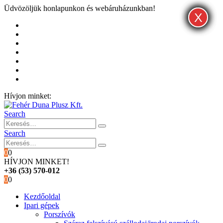
Üdvözöljük honlapunkon és webáruházunkban!
X
X
X
Kezdőoldal
Rólunk
Hivatalos garancia és márkaszervíz
Blog
Fiókom
Kosár
Pénztár
Hívjon minket:
+36 (53) 570-012
Search
Search
0
0
HÍVJON MINKET!
+36 (53) 570-012
0
0
Kezdőoldal
Ipari gépek
Porszívók