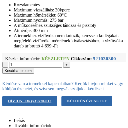
Rozsdamentes
Maximum vízszállítás: 30l/perc
Maximum hőmérséklet: 60°C
Maximum nyomás: 275 bar
A működéséhez szükséges lándzsa és pisztoly
Átmérője: 300 mm
A termékhez vízfúvóka nem tartozik, keresse a kollégákat a
megfelelő vízfúvóka méretének kiválasztásához, a vízfúvóka
darab ár bruttó 4.699.-Ft
521030300
Készlet információ:
KÉSZLETEN
Cikkszám:
-
+
Kosárba teszem
Kérdése van a termékkel kapcsolatban? Kérjük hívjon minket vagy
küldjön üzenetet, és szívesen megválaszoljuk a kérdéseit.
HÍVJON: +36 (53) 570-012
KÜLDJÖN ÜZENETET
Leírás
További információk