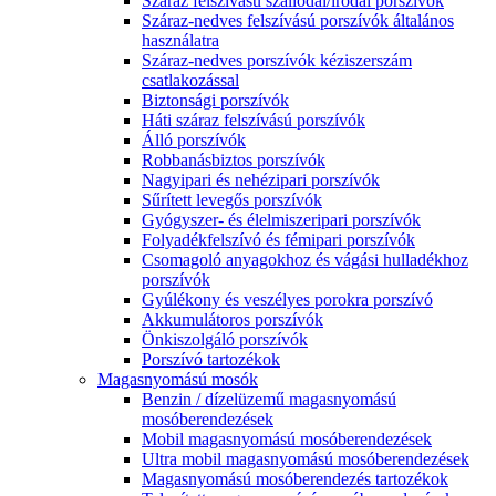
Száraz felszívású szállodai/irodai porszívók
Száraz-nedves felszívású porszívók általános
használatra
Száraz-nedves porszívók kéziszerszám
csatlakozással
Biztonsági porszívók
Háti száraz felszívású porszívók
Álló porszívók
Robbanásbiztos porszívók
Nagyipari és nehézipari porszívók
Sűrített levegős porszívók
Gyógyszer- és élelmiszeripari porszívók
Folyadékfelszívó és fémipari porszívók
Csomagoló anyagokhoz és vágási hulladékhoz
porszívók
Gyúlékony és veszélyes porokra porszívó
Akkumulátoros porszívók
Önkiszolgáló porszívók
Porszívó tartozékok
Magasnyomású mosók
Benzin / dízelüzemű magasnyomású
mosóberendezések
Mobil magasnyomású mosóberendezések
Ultra mobil magasnyomású mosóberendezések
Magasnyomású mosóberendezés tartozékok