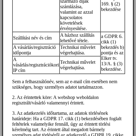
származó díjak
169. § (2)
számlázása,
bekezdése
valamint az azzal
kapcsolatos
követelések
érvényesítése.
A házhoz szállítás
a GDPR 6.
Szállítási név és cím
lehetővé tétele.
cikk (1)
A vásárlás/regisztráció
Technikai művelet
bekezdés b)
időpontja
végrehajtása.
pontja és az
Elker tv.
A
Technikai művelet
13/A. § (3)
vásárlás/regisztrációkori
végrehajtása.
bekezdése.
IP cím
Sem a felhasználónév, sem az e-mail cím esetében nem
szükséges, hogy személyes adatot tartalmazzon.
2. Az érintettek köre: A webshop weboldalon
regisztrált/vásárló valamennyi érintett.
3. Az adatkezelés időtartama, az adatok törlésének
határideje: Ha a GDPR 17. cikk (1) bekezdésében foglalt
feltételek valamelyike fennáll, úgy az érintett törlési
kérelméig tart. Az érintett által megadott bármely
személyes adat törléséről az adatkezelő a GDPR 19. cikke