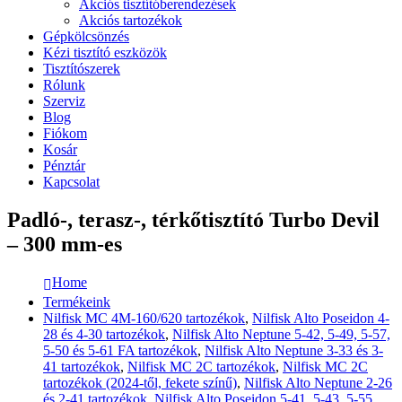
Akciós tisztítóberendezések
Akciós tartozékok
Gépkölcsönzés
Kézi tisztító eszközök
Tisztítószerek
Rólunk
Szerviz
Blog
Fiókom
Kosár
Pénztár
Kapcsolat
Padló-, terasz-, térkőtisztító Turbo Devil
– 300 mm-es
Home
Termékeink
Nilfisk MC 4M-160/620 tartozékok
,
Nilfisk Alto Poseidon 4-
28 és 4-30 tartozékok
,
Nilfisk Alto Neptune 5-42, 5-49, 5-57,
5-50 és 5-61 FA tartozékok
,
Nilfisk Alto Neptune 3-33 és 3-
41 tartozékok
,
Nilfisk MC 2C tartozékok
,
Nilfisk MC 2C
tartozékok (2024-től, fekete színű)
,
Nilfisk Alto Neptune 2-26
és 2-41 tartozékok
,
Nilfisk Alto Poseidon 5-41, 5-43, 5-55