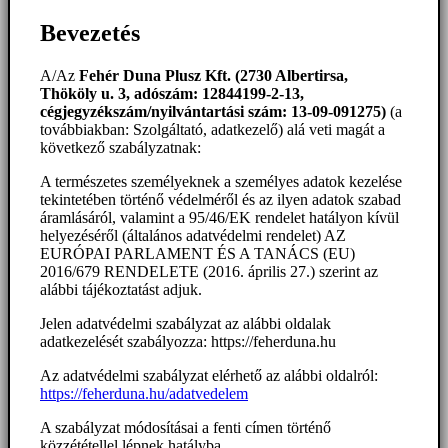
Bevezetés
A/Az
Fehér Duna Plusz Kft. (2730 Albertirsa,
Thököly u. 3, adószám: 12844199-2-13,
cégjegyzékszám/nyilvántartási szám: 13-09-091275)
(a
továbbiakban: Szolgáltató, adatkezelő) alá veti magát a
következő szabályzatnak:
A természetes személyeknek a személyes adatok kezelése
tekintetében történő védelméről és az ilyen adatok szabad
áramlásáról, valamint a 95/46/EK rendelet hatályon kívül
helyezéséről (általános adatvédelmi rendelet) AZ
EURÓPAI PARLAMENT ÉS A TANÁCS (EU)
2016/679 RENDELETE (2016. április 27.) szerint az
alábbi tájékoztatást adjuk.
Jelen adatvédelmi szabályzat az alábbi oldalak
adatkezelését szabályozza: https://feherduna.hu
Az adatvédelmi szabályzat elérhető az alábbi oldalról:
https://feherduna.hu/adatvedelem
A szabályzat módosításai a fenti címen történő
közzététellel lépnek hatályba.