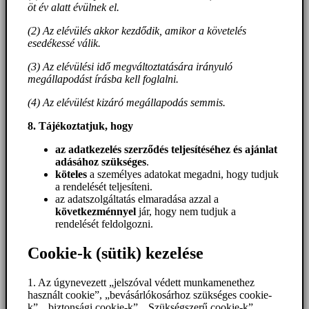
öt év alatt évülnek el.
(2) Az elévülés akkor kezdődik, amikor a követelés
esedékessé válik.
(3) Az elévülési idő megváltoztatására irányuló
megállapodást írásba kell foglalni.
(4) Az elévülést kizáró megállapodás semmis.
8. Tájékoztatjuk, hogy
az adatkezelés szerződés teljesítéséhez és ajánlat
adásához szükséges
.
köteles
a személyes adatokat megadni, hogy tudjuk
a rendelését teljesíteni.
az adatszolgáltatás elmaradása azzal a
következménnyel
jár, hogy nem tudjuk a
rendelését feldolgozni.
Cookie-k (sütik) kezelése
1. Az úgynevezett „jelszóval védett munkamenethez
használt cookie”, „bevásárlókosárhoz szükséges cookie-
k”, „biztonsági cookie-k”, „Szükségszerű cookie-k”,