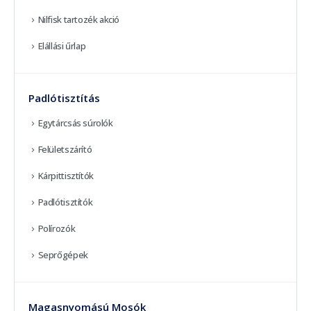
Nilfisk tartozék akció
Elállási űrlap
Padlótisztítás
Egytárcsás súrolók
Felületszárító
Kárpittisztítók
Padlótisztítók
Polírozók
Seprőgépek
Magasnyomású Mosók