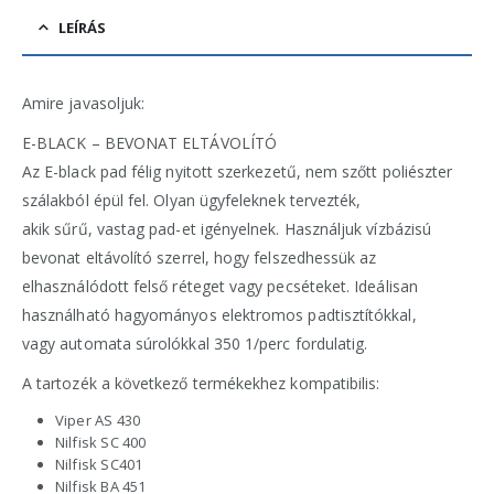
LEÍRÁS
Amire javasoljuk:
E-BLACK – BEVONAT ELTÁVOLÍTÓ
Az E-black pad félig nyitott szerkezetű, nem szőtt poliészter
szálakból épül fel. Olyan ügyfeleknek tervezték,
akik sűrű, vastag pad-et igényelnek. Használjuk vízbázisú
bevonat eltávolító szerrel, hogy felszedhessük az
elhasználódott felső réteget vagy pecséteket. Ideálisan
használható hagyományos elektromos padtisztítókkal,
vagy automata súrolókkal 350 1/perc fordulatig.
A tartozék a következő termékekhez kompatibilis:
Viper AS 430
Nilfisk SC 400
Nilfisk SC401
Nilfisk BA 451