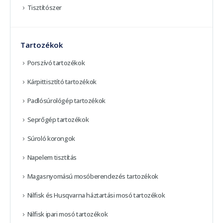
Tisztítószer
Tartozékok
Porszívó tartozékok
Kárpittisztító tartozékok
Padlósúrológép tartozékok
Seprőgép tartozékok
Súroló korongok
Napelem tisztítás
Magasnyomású mosóberendezés tartozékok
Nilfisk és Husqvarna háztartási mosó tartozékok
Nilfisk ipari mosó tartozékok