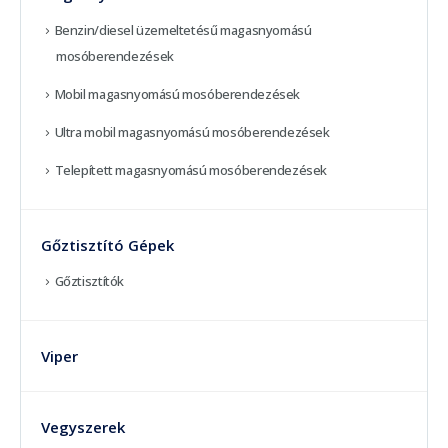
Benzin/diesel üzemeltetésű magasnyomású
mosóberendezések
Mobil magasnyomású mosóberendezések
Ultra mobil magasnyomású mosóberendezések
Telepített magasnyomású mosóberendezések
Gőztisztító Gépek
Gőztisztítók
Viper
Vegyszerek