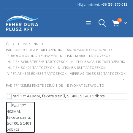
Hívjon minket:
+36 (53) 570-012
0
TERMÉKEINK
PADLÓSÚROLÓGÉP TARTOZÉKOK
,
PAD-EK/SÚROLÓ KORONGOK
,
SÚROLÓ KORONG 17″ 432 MM
,
NILFISK FM 400 L TARTOZÉKOK
,
NILFISK SCRUBTEC 343 TARTOZÉKOK
,
NILFISK BA/CA 410 TARTOZÉKOK
,
NILFISK SC 401 TARTOZÉKOK
,
NILFISK BA 851 TARTOZÉKOK
,
VIPER AS 4325 ÉS 4335 TARTOZÉKOK
,
VIPER AS 430 ÉS 510 TARTOZÉKOK
PAD 17″ 432MM FEKETE SZÍNŰ 1 DB – BEVONAT ELTÁVOLÍTÓ