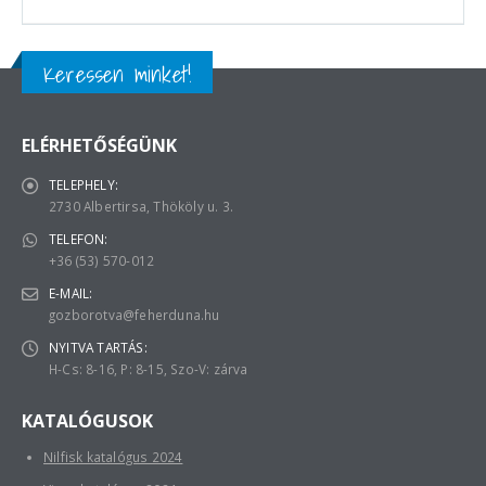
Keressen minket!
ELÉRHETŐSÉGÜNK
TELEPHELY:
2730 Albertirsa, Thököly u. 3.
TELEFON:
+36 (53) 570-012
E-MAIL:
gozborotva@feherduna.hu
NYITVA TARTÁS:
H-Cs: 8-16, P: 8-15, Szo-V: zárva
KATALÓGUSOK
Nilfisk katalógus 2024