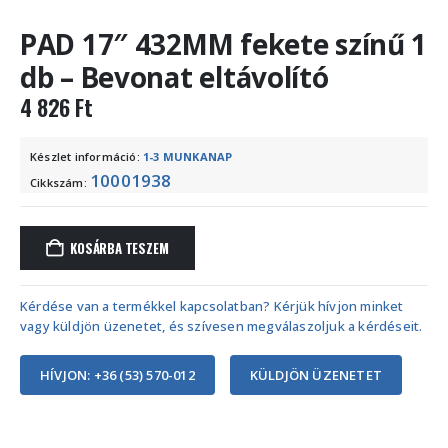
PAD 17″ 432MM fekete színű 1
db – Bevonat eltávolító
4 826
Ft
Készlet információ:
1-3 MUNKANAP
10001938
Cikkszám:
KOSÁRBA TESZEM
Kérdése van a termékkel kapcsolatban? Kérjük hívjon minket
vagy küldjön üzenetet, és szívesen megválaszoljuk a kérdéseit.
HÍVJON: +36 (53) 570-012
KÜLDJÖN ÜZENETET