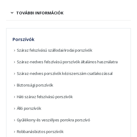
TOVÁBBI INFORMÁCIÓK
Porszívók
Száraz felszívású szállodai/irodai porszívók
Száraz-nedves felszívású porszívók általános használatra
Száraz-nedves porszívók kéziszerszám csatlakozással
Biztonsági porszívók
Háti száraz felszívású porszívók
Álló porszívók
Gyúlékony és veszélyes porokra porszívó
Robbanásbiztos porszívók