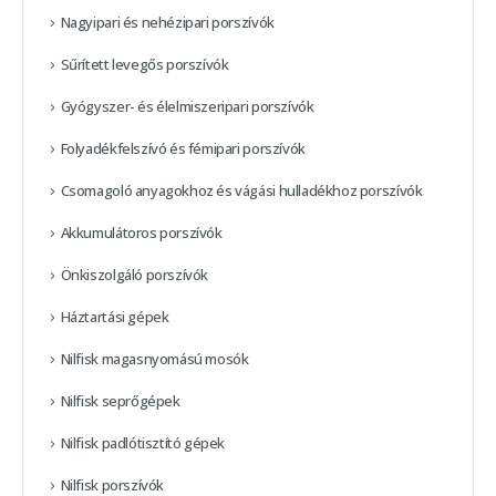
Nagyipari és nehézipari porszívók
Sűrített levegős porszívók
Gyógyszer- és élelmiszeripari porszívók
Folyadékfelszívó és fémipari porszívók
Csomagoló anyagokhoz és vágási hulladékhoz porszívók
Akkumulátoros porszívók
Önkiszolgáló porszívók
Háztartási gépek
Nilfisk magasnyomású mosók
Nilfisk seprőgépek
Nilfisk padlótisztító gépek
Nilfisk porszívók