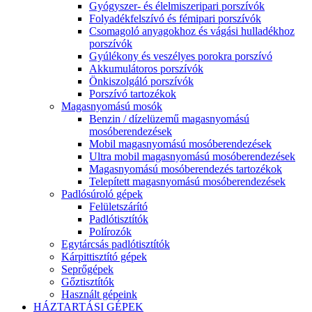
Gyógyszer- és élelmiszeripari porszívók
Folyadékfelszívó és fémipari porszívók
Csomagoló anyagokhoz és vágási hulladékhoz
porszívók
Gyúlékony és veszélyes porokra porszívó
Akkumulátoros porszívók
Önkiszolgáló porszívók
Porszívó tartozékok
Magasnyomású mosók
Benzin / dízelüzemű magasnyomású
mosóberendezések
Mobil magasnyomású mosóberendezések
Ultra mobil magasnyomású mosóberendezések
Magasnyomású mosóberendezés tartozékok
Telepített magasnyomású mosóberendezések
Padlósúroló gépek
Felületszárító
Padlótisztítók
Polírozók
Egytárcsás padlótisztítók
Kárpittisztító gépek
Seprőgépek
Gőztisztítók
Használt gépeink
HÁZTARTÁSI GÉPEK