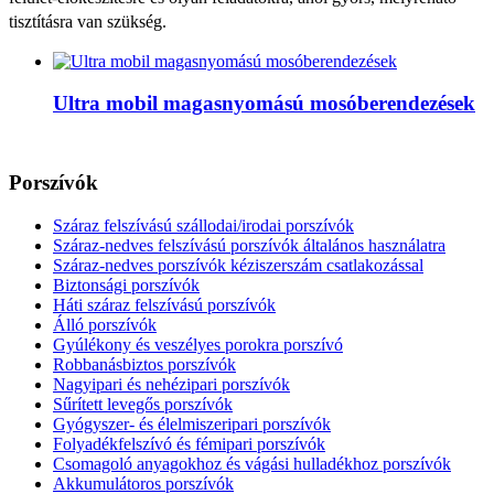
tisztításra van szükség.
Ultra mobil magasnyomású mosóberendezések
Porszívók
Száraz felszívású szállodai/irodai porszívók
Száraz-nedves felszívású porszívók általános használatra
Száraz-nedves porszívók kéziszerszám csatlakozással
Biztonsági porszívók
Háti száraz felszívású porszívók
Álló porszívók
Gyúlékony és veszélyes porokra porszívó
Robbanásbiztos porszívók
Nagyipari és nehézipari porszívók
Sűrített levegős porszívók
Gyógyszer- és élelmiszeripari porszívók
Folyadékfelszívó és fémipari porszívók
Csomagoló anyagokhoz és vágási hulladékhoz porszívók
Akkumulátoros porszívók