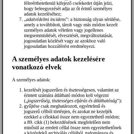
félreérthetetlenül kifejező cselekedet útján jelzi,
hogy beleegyezését adja az őt érintő személyes
adatok kezeléséhez;
„
adatvédelmi incidens
”: a biztonság olyan sérülése,
amely a továbbított, tárolt vagy más módon kezelt
személyes adatok véletlen vagy jogellenes
megsemmisítését, elvesztését, megváltoztatását,
jogosulatlan közlését vagy az azokhoz való
jogosulatlan hozzáférést eredményezi.
A személyes adatok kezelésére
vonatkozó elvek
A személyes adatok:
kezelését jogszerűen és tisztességesen, valamint az
érintett számára átlátható módon kell végezni
(„
jogszerűség, tisztességes eljárás és átláthatóság
”);
gyűjtése csak meghatározott, egyértelmű és
jogszerű célból történjen, és azokat ne kezeljék
ezekkel a célokkal össze nem egyeztethető módon;
a 89. cikk (1) bekezdésének megfelelően nem
minősül az eredeti céllal össze nem egyeztethetőnek
a közérdekű archiválás céljából, tudományos és