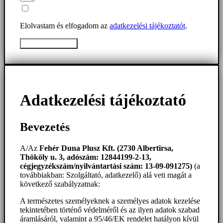
Elolvastam és elfogadom az
adatkezelési tájékoztatót
.
Üzenet elküldése
Adatkezelési tájékoztató
Bevezetés
A/Az
Fehér Duna Plusz Kft. (2730 Albertirsa,
Thököly u. 3, adószám: 12844199-2-13,
cégjegyzékszám/nyilvántartási szám: 13-09-091275)
(a
továbbiakban: Szolgáltató, adatkezelő) alá veti magát a
következő szabályzatnak:
A természetes személyeknek a személyes adatok kezelése
tekintetében történő védelméről és az ilyen adatok szabad
áramlásáról, valamint a 95/46/EK rendelet hatályon kívül