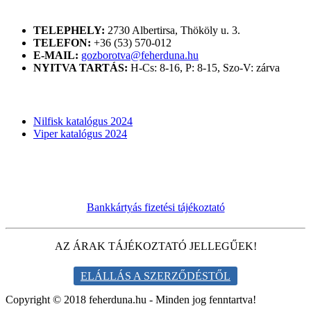
ELÉRHETŐSÉGÜNK
TELEPHELY:
2730 Albertirsa, Thököly u. 3.
TELEFON:
+36 (53) 570-012
E-MAIL:
gozborotva@feherduna.hu
NYITVA TARTÁS:
H-Cs: 8-16, P: 8-15, Szo-V: zárva
KATALÓGUSOK
Nilfisk katalógus 2024
Viper katalógus 2024
Bankkártyás fizetési tájékoztató
AZ ÁRAK TÁJÉKOZTATÓ JELLEGŰEK!
ELÁLLÁS A SZERZŐDÉSTŐL
Copyright © 2018 feherduna.hu - Minden jog fenntartva!