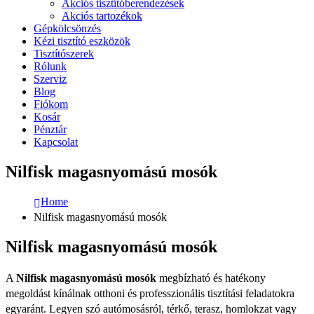
Akciós tisztítóberendezések
Akciós tartozékok
Gépkölcsönzés
Kézi tisztító eszközök
Tisztítószerek
Rólunk
Szerviz
Blog
Fiókom
Kosár
Pénztár
Kapcsolat
Nilfisk magasnyomású mosók
Home
Nilfisk magasnyomású mosók
Nilfisk magasnyomású mosók
A
Nilfisk magasnyomású mosók
megbízható és hatékony
megoldást kínálnak otthoni és professzionális tisztítási feladatokra
egyaránt. Legyen szó autómosásról, térkő, terasz, homlokzat vagy