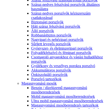
Száraz felszívású szállodai/irodai porszívók
Száraz-nedves felszívású porszívók általános
használatra
Száraz-nedves porszívók kéziszerszám
csatlakozással
Biztonsági porszívók
Háti száraz felszívású porszívók
Álló porszívók
Robbanásbiztos porszívók
Nagyipari és nehézipari porszívók
Sűrített levegős porszívók
Gyógyszer- és élelmiszeripari porszívók
Folyadékfelszívó és fémipari porszívók
Csomagoló anyagokhoz és vágási hulladékhoz
porszívók
Gyúlékony és veszélyes porokra porszívó
Akkumulátoros porszívók
Önkiszolgáló porszívók
Porszívó tartozékok
Magasnyomású mosók
Benzin / dízelüzemű magasnyomású
mosóberendezések
Mobil magasnyomású mosóberendezések
Ultra mobil magasnyomású mosóberendezések
Magasnyomású mosóberendezés tartozékok