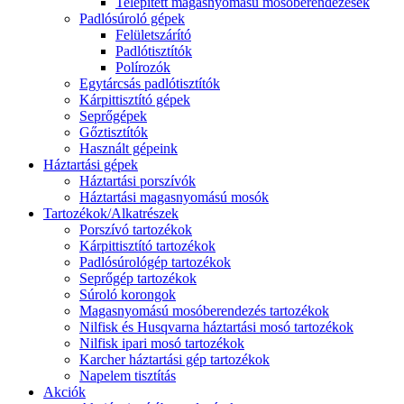
Telepített magasnyomású mosóberendezések
Padlósúroló gépek
Felületszárító
Padlótisztítók
Polírozók
Egytárcsás padlótisztítók
Kárpittisztító gépek
Seprőgépek
Gőztisztítók
Használt gépeink
Háztartási gépek
Háztartási porszívók
Háztartási magasnyomású mosók
Tartozékok/Alkatrészek
Porszívó tartozékok
Kárpittisztító tartozékok
Padlósúrológép tartozékok
Seprőgép tartozékok
Súroló korongok
Magasnyomású mosóberendezés tartozékok
Nilfisk és Husqvarna háztartási mosó tartozékok
Nilfisk ipari mosó tartozékok
Karcher háztartási gép tartozékok
Napelem tisztítás
Akciók