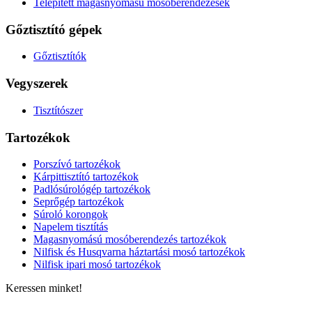
Telepített magasnyomású mosóberendezések
Gőztisztító gépek
Gőztisztítók
Vegyszerek
Tisztítószer
Tartozékok
Porszívó tartozékok
Kárpittisztító tartozékok
Padlósúrológép tartozékok
Seprőgép tartozékok
Súroló korongok
Napelem tisztítás
Magasnyomású mosóberendezés tartozékok
Nilfisk és Husqvarna háztartási mosó tartozékok
Nilfisk ipari mosó tartozékok
Keressen minket!