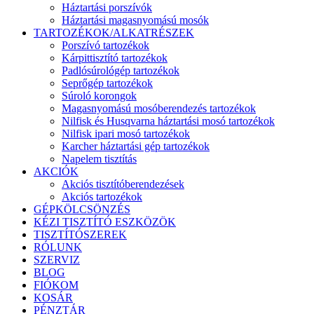
Háztartási porszívók
Háztartási magasnyomású mosók
TARTOZÉKOK/ALKATRÉSZEK
Porszívó tartozékok
Kárpittisztító tartozékok
Padlósúrológép tartozékok
Seprőgép tartozékok
Súroló korongok
Magasnyomású mosóberendezés tartozékok
Nilfisk és Husqvarna háztartási mosó tartozékok
Nilfisk ipari mosó tartozékok
Karcher háztartási gép tartozékok
Napelem tisztítás
AKCIÓK
Akciós tisztítóberendezések
Akciós tartozékok
GÉPKÖLCSÖNZÉS
KÉZI TISZTÍTÓ ESZKÖZÖK
TISZTÍTÓSZEREK
RÓLUNK
SZERVIZ
BLOG
FIÓKOM
KOSÁR
PÉNZTÁR