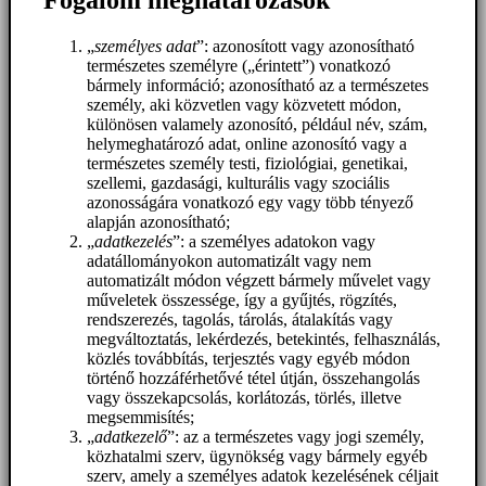
Fogalom meghatározások
„
személyes adat
”: azonosított vagy azonosítható
természetes személyre („érintett”) vonatkozó
bármely információ; azonosítható az a természetes
személy, aki közvetlen vagy közvetett módon,
különösen valamely azonosító, például név, szám,
helymeghatározó adat, online azonosító vagy a
természetes személy testi, fiziológiai, genetikai,
szellemi, gazdasági, kulturális vagy szociális
azonosságára vonatkozó egy vagy több tényező
alapján azonosítható;
„
adatkezelés
”: a személyes adatokon vagy
adatállományokon automatizált vagy nem
automatizált módon végzett bármely művelet vagy
műveletek összessége, így a gyűjtés, rögzítés,
rendszerezés, tagolás, tárolás, átalakítás vagy
megváltoztatás, lekérdezés, betekintés, felhasználás,
közlés továbbítás, terjesztés vagy egyéb módon
történő hozzáférhetővé tétel útján, összehangolás
vagy összekapcsolás, korlátozás, törlés, illetve
megsemmisítés;
„
adatkezelő
”: az a természetes vagy jogi személy,
közhatalmi szerv, ügynökség vagy bármely egyéb
szerv, amely a személyes adatok kezelésének céljait