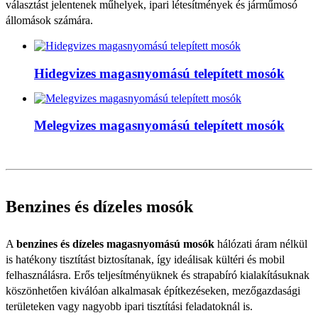
választást jelentenek műhelyek, ipari létesítmények és járműmosó
állomások számára.
Hidegvizes magasnyomású telepített mosók
Melegvizes magasnyomású telepített mosók
Benzines és dízeles mosók
A
benzines és dízeles magasnyomású mosók
hálózati áram nélkül
is hatékony tisztítást biztosítanak, így ideálisak kültéri és mobil
felhasználásra. Erős teljesítményüknek és strapabíró kialakításuknak
köszönhetően kiválóan alkalmasak építkezéseken, mezőgazdasági
területeken vagy nagyobb ipari tisztítási feladatoknál is.