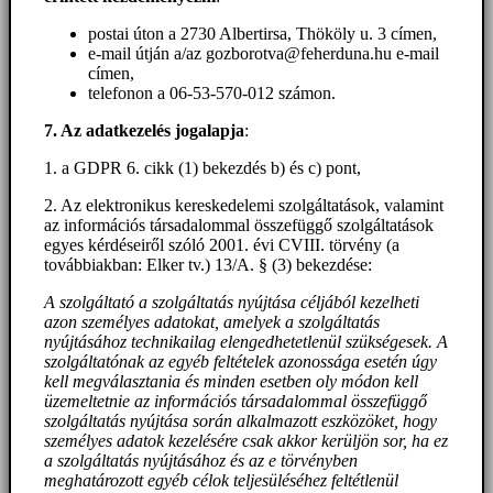
postai úton a 2730 Albertirsa, Thököly u. 3 címen,
e-mail útján a/az gozborotva@feherduna.hu e-mail
címen,
telefonon a 06-53-570-012 számon.
7. Az adatkezelés jogalapja
:
1. a GDPR 6. cikk (1) bekezdés b) és c) pont,
2. Az elektronikus kereskedelemi szolgáltatások, valamint
az információs társadalommal összefüggő szolgáltatások
egyes kérdéseiről szóló 2001. évi CVIII. törvény (a
továbbiakban: Elker tv.) 13/A. § (3) bekezdése:
A szolgáltató a szolgáltatás nyújtása céljából kezelheti
azon személyes adatokat, amelyek a szolgáltatás
nyújtásához technikailag elengedhetetlenül szükségesek. A
szolgáltatónak az egyéb feltételek azonossága esetén úgy
kell megválasztania és minden esetben oly módon kell
üzemeltetnie az információs társadalommal összefüggő
szolgáltatás nyújtása során alkalmazott eszközöket, hogy
személyes adatok kezelésére csak akkor kerüljön sor, ha ez
a szolgáltatás nyújtásához és az e törvényben
meghatározott egyéb célok teljesüléséhez feltétlenül