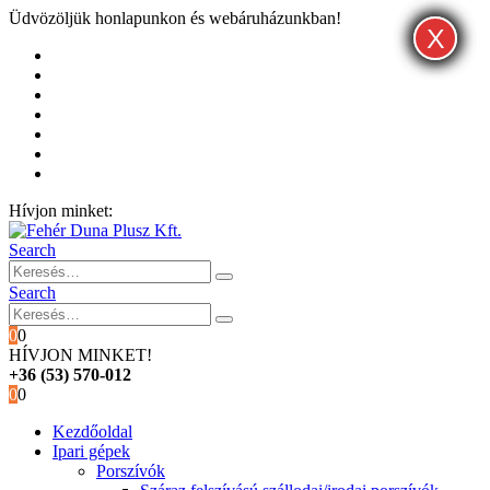
Üdvözöljük honlapunkon és webáruházunkban!
X
X
X
Kezdőoldal
Rólunk
Hivatalos garancia és márkaszervíz
Blog
Fiókom
Kosár
Pénztár
Hívjon minket:
+36 (53) 570-012
Search
Search
0
0
HÍVJON MINKET!
+36 (53) 570-012
0
0
Kezdőoldal
Ipari gépek
Porszívók