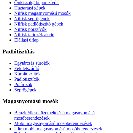
Önkiszolgáló porszívók
Háztartási gépek
Nilfisk magasnyomású mosók
Nilfisk seprőgépek
Nilfisk padlótisztító gépek
Nilfisk porszívók
Nilfisk tartozék akció
Elállási űrlap
Padlótisztítás
Egytárcsás súrolók
Felületszárító
Kárpittisztítók
Padlótisztítók
Polírozók
Seprőgépek
Magasnyomású mosók
Benzin/diesel üzemeltetésű magasnyomású
mosóberendezések
Mobil magasnyomású mosóberendezések
Ultra mobil magasnyomású mosóberendezések