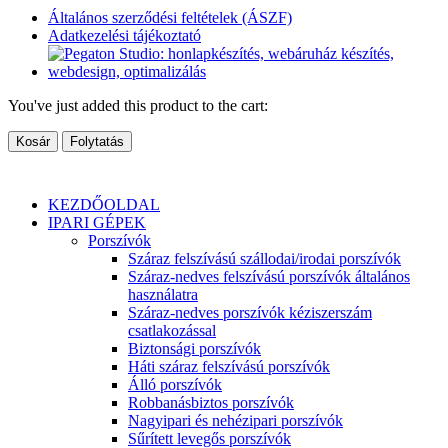
Általános szerződési feltételek (ÁSZF)
Adatkezelési tájékoztató
You've just added this product to the cart:
Kosár
Folytatás
KEZDŐOLDAL
IPARI GÉPEK
Porszívók
Száraz felszívású szállodai/irodai porszívók
Száraz-nedves felszívású porszívók általános
használatra
Száraz-nedves porszívók kéziszerszám
csatlakozással
Biztonsági porszívók
Háti száraz felszívású porszívók
Álló porszívók
Robbanásbiztos porszívók
Nagyipari és nehézipari porszívók
Sűrített levegős porszívók