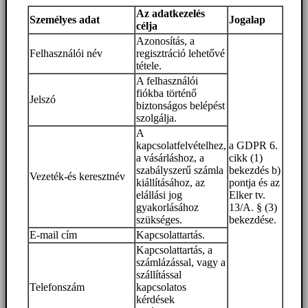
Az adatkezelés
Személyes adat
Jogalap
célja
Azonosítás, a
Felhasználói név
regisztráció lehetővé
tétele.
A felhasználói
fiókba történő
Jelszó
biztonságos belépést
szolgálja.
A
kapcsolatfelvételhez,
a GDPR 6.
a vásárláshoz, a
cikk (1)
szabályszerű számla
bekezdés b)
Vezeték-és keresztnév
kiállításához, az
pontja és az
elállási jog
Elker tv.
gyakorlásához
13/A. § (3)
szükséges.
bekezdése.
E-mail cím
Kapcsolattartás.
Kapcsolattartás, a
számlázással, vagy a
szállítással
Telefonszám
kapcsolatos
kérdések