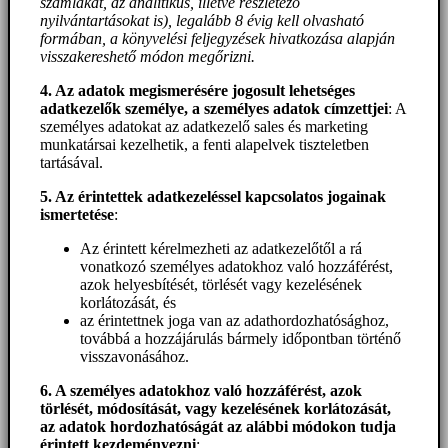
számlákat, az analitikus, illetve részletező
nyilvántartásokat is), legalább 8 évig kell olvasható
formában, a könyvelési feljegyzések hivatkozása alapján
visszakereshető módon megőrizni.
4. Az adatok megismerésére jogosult lehetséges
adatkezelők személye, a személyes adatok címzettjei
: A
személyes adatokat az adatkezelő sales és marketing
munkatársai kezelhetik, a fenti alapelvek tiszteletben
tartásával.
5. A
z érintettek adatkezeléssel kapcsolatos jogainak
ismertetése
:
Az érintett kérelmezheti az adatkezelőtől a rá
vonatkozó személyes adatokhoz való hozzáférést,
azok helyesbítését, törlését vagy kezelésének
korlátozását, és
az érintettnek joga van az adathordozhatósághoz,
továbbá a hozzájárulás bármely időpontban történő
visszavonásához.
6. A személyes adatokhoz
való hozzáférést
, azok
törlését, módosítását, vagy kezelésének korlátozását,
az adatok hordozhatóságát az alábbi módokon tudja
érintett kezdeményezni
: