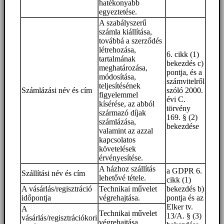
hatékonyabb
egyeztetése.
A szabályszerű
számla kiállítása,
továbbá a szerződés
létrehozása,
6. cikk (1)
tartalmának
bekezdés c)
meghatározása,
pontja, és a
módosítása,
számvitelről
teljesítésének
Számlázási név és cím
szóló 2000.
figyelemmel
évi C.
kísérése, az abból
törvény
származó díjak
169. § (2)
számlázása,
bekezdése
valamint az azzal
kapcsolatos
követelések
érvényesítése.
A házhoz szállítás
a GDPR 6.
Szállítási név és cím
lehetővé tétele.
cikk (1)
A vásárlás/regisztráció
Technikai művelet
bekezdés b)
időpontja
végrehajtása.
pontja és az
Elker tv.
A
Technikai művelet
13/A. § (3)
vásárlás/regisztrációkori
végrehajtása.