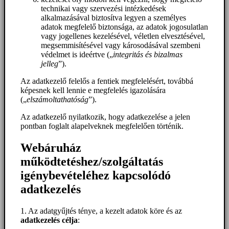
technikai vagy szervezési intézkedések
alkalmazásával biztosítva legyen a személyes
adatok megfelelő biztonsága, az adatok jogosulatlan
vagy jogellenes kezelésével, véletlen elvesztésével,
megsemmisítésével vagy károsodásával szembeni
védelmet is ideértve („
integritás és bizalmas
jelleg
”).
Az adatkezelő felelős a fentiek megfelelésért, továbbá
képesnek kell lennie e megfelelés igazolására
(„
elszámoltathatóság
”).
Az adatkezelő nyilatkozik, hogy adatkezelése a jelen
pontban foglalt alapelveknek megfelelően történik.
Webáruház
működtetéshez/szolgáltatás
igénybevételéhez kapcsolódó
adatkezelés
1. Az adatgyűjtés ténye, a kezelt adatok köre és az
adatkezelés célja
: