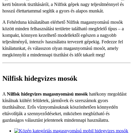
kerti bútorok tisztításáról, a Nilfisk gépek nagy teljesítménnyel és
hosszú élettartammal segítik a gyors és alapos munkát.
A Fehérduna kínálatában elérhető Nilfisk magasnyomású mosók
között minden felhasználási területre található megfelelő típus – a
kompakt, könnyen kezelhető modellektől egészen a nagyobb
teljesítményű, intenzív használatra tervezett gépekig. Fedezze fel
kínálatunkat, és válasszon olyan magasnyomású mosót, amely
megkönnyíti a mindennapi tisztítást és időt takarít meg!
Nilfisk hidegvizes mosók
A
Nilfisk hidegvizes magasnyomású mosók
hatékony megoldást
kínálnak kültéri felületek, járművek és szerszámok gyors
tisztításához. Erős víznyomásuknak köszönhetően könnyedén
eltávolítják a szennyeződéseket, miközben megbízható és
gazdaságos választást jelentenek mindennapi használatra.