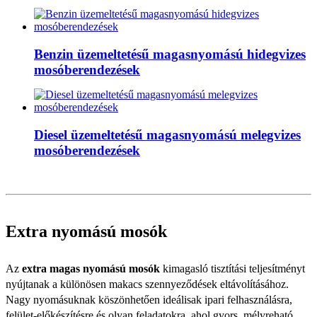
Benzin üzemeltetésű magasnyomású hidegvizes
mosóberendezések
Diesel üzemeltetésű magasnyomású melegvizes
mosóberendezések
Extra nyomású mosók
Az
extra magas nyomású mosók
kimagasló tisztítási teljesítményt
nyújtanak a különösen makacs szennyeződések eltávolításához.
Nagy nyomásuknak köszönhetően ideálisak ipari felhasználásra,
felület-előkészítésre és olyan feladatokra, ahol gyors, mélyreható