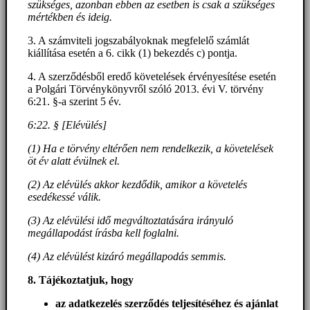
szükséges, azonban ebben az esetben is csak a szükséges
mértékben és ideig.
3. A számviteli jogszabályoknak megfelelő számlát
kiállítása esetén a 6. cikk (1) bekezdés c) pontja.
4. A szerződésből eredő követelések érvényesítése esetén
a Polgári Törvénykönyvről szóló 2013. évi V. törvény
6:21. §-a szerint 5 év.
6:22. § [Elévülés]
(1) Ha e törvény eltérően nem rendelkezik, a követelések
öt év alatt évülnek el.
(2) Az elévülés akkor kezdődik, amikor a követelés
esedékessé válik.
(3) Az elévülési idő megváltoztatására irányuló
megállapodást írásba kell foglalni.
(4) Az elévülést kizáró megállapodás semmis.
8. Tájékoztatjuk, hogy
az adatkezelés szerződés teljesítéséhez és ajánlat