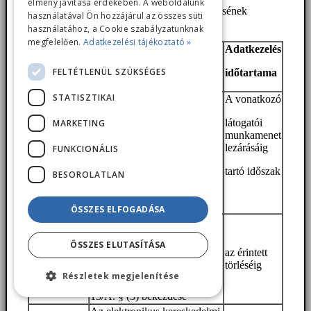
élmény javítása érdekében. A weboldalunk
5. Az adatkezelés időtartama, az adatok törlésének
használatával Ön hozzájárul az összes süti
határideje:
használatához, a Cookie szabályzatunknak
megfelelően.
Adatkezelési tájékoztató »
Adatkezelés
Süti típusa
Adatkezelés jogalapja
FELTÉTLENÜL SZÜKSÉGES
időtartama
STATISZTIKAI
A vonatkozó
Az elektronikus kereskedelmi
Munkamenet
látogatói
MARKETING
szolgáltatások, valamint az
sütik
munkamenet
információs társadalmi
(session)
lezárásáig
FUNKCIONÁLIS
szolgáltatások egyes
kérdéseiről szóló 2001.
tartó időszak
BESOROLATLAN
CVIII. törvény (Elkertv.)
13/A. § (3) bekezdése
ÖSSZES ELFOGADÁSA
Az elektronikus kereskedelmi
Állandó
szolgáltatások, valamint az
vagy mentett
ÖSSZES ELUTASÍTÁSA
információs társadalmi
az érintett
sütik
szolgáltatások egyes
törléséig
kérdéseiről szóló 2001.
Részletek megjelenítése
CVIII. törvény (Elkertv.)
13/A. § (3) bekezdése