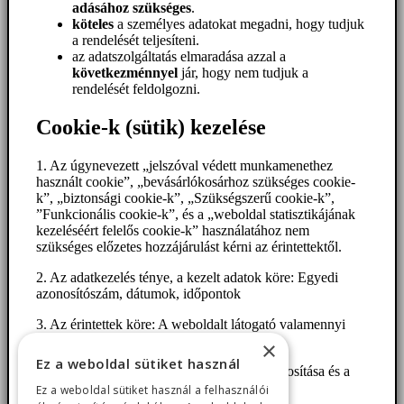
adásához szükséges
.
köteles
a személyes adatokat megadni, hogy tudjuk
a rendelését teljesíteni.
az adatszolgáltatás elmaradása azzal a
következménnyel
jár, hogy nem tudjuk a
rendelését feldolgozni.
Cookie-k (sütik) kezelése
1. Az úgynevezett „jelszóval védett munkamenethez
használt cookie”, „bevásárlókosárhoz szükséges cookie-
k”, „biztonsági cookie-k”, „Szükségszerű cookie-k”,
”Funkcionális cookie-k”, és a „weboldal statisztikájának
kezeléséért felelős cookie-k” használatához nem
szükséges előzetes hozzájárulást kérni az érintettektől.
2. Az adatkezelés ténye, a kezelt adatok köre: Egyedi
azonosítószám, dátumok, időpontok
3. Az érintettek köre: A weboldalt látogató valamennyi
érintett.
×
Ez a weboldal sütiket használ
4. Az adatkezelés célja: A felhasználók azonosítása és a
látogatók nyomon követése.
Ez a weboldal sütiket használ a felhasználói