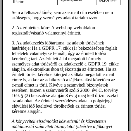
bekezdése.
IP cím
Sem a felhasználónév, sem az e-mail cím esetében nem
szükséges, hogy személyes adatot tartalmazzon.
2. Az érintettek köre: A webshop weboldalon
regisztrált/vásárló valamennyi érintett.
3. Az adatkezelés időtartama, az adatok törlésének
határideje: Ha a GDPR 17. cikk (1) bekezdésében foglalt
feltételek valamelyike fennáll, úgy az érintett törlési
kérelméig tart. Az érintett által megadott bármely
személyes adat törléséről az adatkezelő a GDPR 19. cikke
alapján, elektronikus úton tájékoztatja az érintettet. Ha az
érintett törlési kérelme kiterjed az általa megadott e-mail
címre is, akkor az adatkezelő a tájékoztatást követően az
e-mail címet is törli. Kivéve a számviteli bizonylatok
esetében, hiszen a számvitelről szóló 2000. évi C. törvény
169. § (2) bekezdése alapján 8 évig meg kell őrizni ezeket
az adatokat. Az érintett szerződéses adatai a polgárjogi
elévülési idő leteltével törölhetőek az érintett törlési
kérelme alapján.
A könyvviteli elszámolást közvetlenül és közvetetten
alátámasztó számviteli bizonylatot (ideértve a főkönyvi