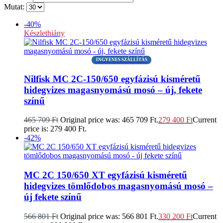
Mutat:
-40%
Készlethiány
INGYENES SZÁLLÍTÁS
Nilfisk MC 2C-150/650 egyfázisú kisméretű
hidegvizes magasnyomású mosó – új, fekete
színű
465 709
Ft
Original price was: 465 709 Ft.
279 400
Ft
Current
price is: 279 400 Ft.
-42%
MC 2C 150/650 XT egyfázisú kisméretű
hidegvizes tömlődobos magasnyomású mosó –
új fekete színű
566 801
Ft
Original price was: 566 801 Ft.
330 200
Ft
Current