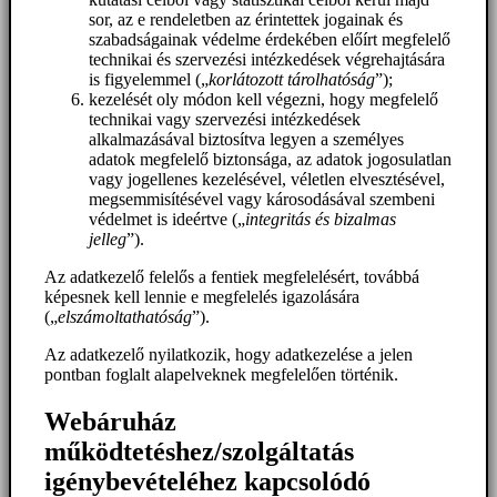
sor, az e rendeletben az érintettek jogainak és
szabadságainak védelme érdekében előírt megfelelő
technikai és szervezési intézkedések végrehajtására
is figyelemmel („
korlátozott tárolhatóság
”);
kezelését oly módon kell végezni, hogy megfelelő
technikai vagy szervezési intézkedések
alkalmazásával biztosítva legyen a személyes
adatok megfelelő biztonsága, az adatok jogosulatlan
vagy jogellenes kezelésével, véletlen elvesztésével,
megsemmisítésével vagy károsodásával szembeni
védelmet is ideértve („
integritás és bizalmas
jelleg
”).
Az adatkezelő felelős a fentiek megfelelésért, továbbá
képesnek kell lennie e megfelelés igazolására
(„
elszámoltathatóság
”).
Az adatkezelő nyilatkozik, hogy adatkezelése a jelen
pontban foglalt alapelveknek megfelelően történik.
Webáruház
működtetéshez/szolgáltatás
igénybevételéhez kapcsolódó