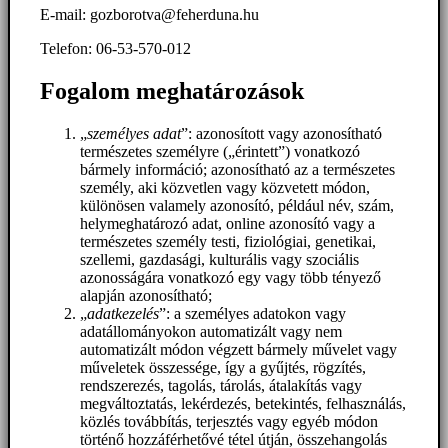
E-mail: gozborotva@feherduna.hu
Telefon: 06-53-570-012
Fogalom meghatározások
„
személyes adat
”: azonosított vagy azonosítható
természetes személyre („érintett”) vonatkozó
bármely információ; azonosítható az a természetes
személy, aki közvetlen vagy közvetett módon,
különösen valamely azonosító, például név, szám,
helymeghatározó adat, online azonosító vagy a
természetes személy testi, fiziológiai, genetikai,
szellemi, gazdasági, kulturális vagy szociális
azonosságára vonatkozó egy vagy több tényező
alapján azonosítható;
„
adatkezelés
”: a személyes adatokon vagy
adatállományokon automatizált vagy nem
automatizált módon végzett bármely művelet vagy
műveletek összessége, így a gyűjtés, rögzítés,
rendszerezés, tagolás, tárolás, átalakítás vagy
megváltoztatás, lekérdezés, betekintés, felhasználás,
közlés továbbítás, terjesztés vagy egyéb módon
történő hozzáférhetővé tétel útján, összehangolás