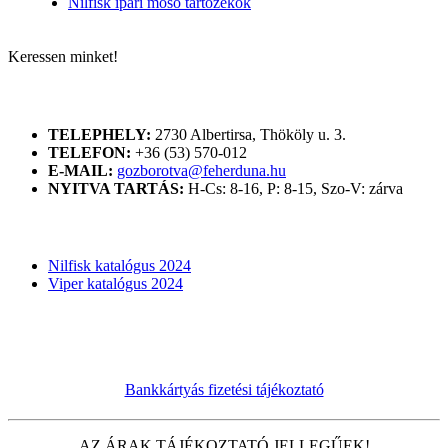
Nilfisk ipari mosó tartozékok
Keressen minket!
ELÉRHETŐSÉGÜNK
TELEPHELY:
2730 Albertirsa, Thököly u. 3.
TELEFON:
+36 (53) 570-012
E-MAIL:
gozborotva@feherduna.hu
NYITVA TARTÁS:
H-Cs: 8-16, P: 8-15, Szo-V: zárva
KATALÓGUSOK
Nilfisk katalógus 2024
Viper katalógus 2024
Bankkártyás fizetési tájékoztató
AZ ÁRAK TÁJÉKOZTATÓ JELLEGŰEK!