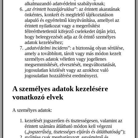
alkalmazandó adatvédelmi szabályoknak;
„
az érintett hozzájárulása
”: az érintett akaratának
önkéntes, konkrét és megfelelő tájékoztatáson
alapuló és egyértelmű kinyilvánítása, amellyel az
érintett nyilatkozat vagy a megerősítést
félreérthetetlenül kifejező cselekedet útján jelzi,
hogy beleegyezését adja az őt érintő személyes
adatok kezeléséhez;
„
adatvédelmi incidens
”: a biztonság olyan sérülése,
amely a továbbított, tárolt vagy más módon kezelt
személyes adatok véletlen vagy jogellenes
megsemmisítését, elvesztését, megváltoztatását,
jogosulatlan közlését vagy az azokhoz való
jogosulatlan hozzáférést eredményezi.
A személyes adatok kezelésére
vonatkozó elvek
A személyes adatok:
kezelését jogszerűen és tisztességesen, valamint az
érintett számára átlátható módon kell végezni
(„
jogszerűség, tisztességes eljárás és átláthatóság
”);
gyűjtése csak meghatározott, egyértelmű és