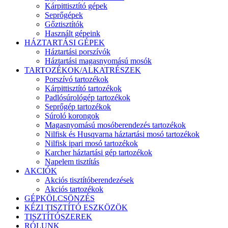
Kárpittisztító gépek
Seprőgépek
Gőztisztítók
Használt gépeink
HÁZTARTÁSI GÉPEK
Háztartási porszívók
Háztartási magasnyomású mosók
TARTOZÉKOK/ALKATRÉSZEK
Porszívó tartozékok
Kárpittisztító tartozékok
Padlósúrológép tartozékok
Seprőgép tartozékok
Súroló korongok
Magasnyomású mosóberendezés tartozékok
Nilfisk és Husqvarna háztartási mosó tartozékok
Nilfisk ipari mosó tartozékok
Karcher háztartási gép tartozékok
Napelem tisztítás
AKCIÓK
Akciós tisztítóberendezések
Akciós tartozékok
GÉPKÖLCSÖNZÉS
KÉZI TISZTÍTÓ ESZKÖZÖK
TISZTÍTÓSZEREK
RÓLUNK