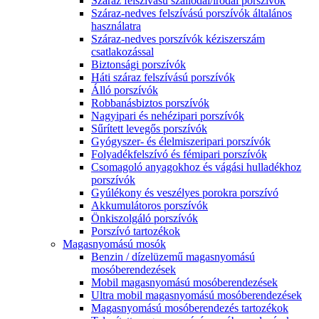
Száraz felszívású szállodai/irodai porszívók
Száraz-nedves felszívású porszívók általános
használatra
Száraz-nedves porszívók kéziszerszám
csatlakozással
Biztonsági porszívók
Háti száraz felszívású porszívók
Álló porszívók
Robbanásbiztos porszívók
Nagyipari és nehézipari porszívók
Sűrített levegős porszívók
Gyógyszer- és élelmiszeripari porszívók
Folyadékfelszívó és fémipari porszívók
Csomagoló anyagokhoz és vágási hulladékhoz
porszívók
Gyúlékony és veszélyes porokra porszívó
Akkumulátoros porszívók
Önkiszolgáló porszívók
Porszívó tartozékok
Magasnyomású mosók
Benzin / dízelüzemű magasnyomású
mosóberendezések
Mobil magasnyomású mosóberendezések
Ultra mobil magasnyomású mosóberendezések
Magasnyomású mosóberendezés tartozékok