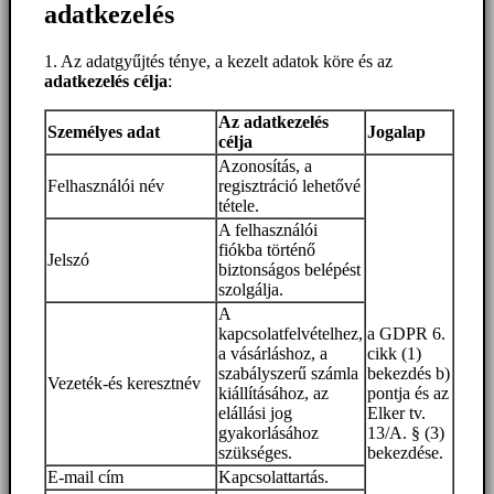
adatkezelés
1. Az adatgyűjtés ténye, a kezelt adatok köre és az
adatkezelés célja
:
Az adatkezelés
Személyes adat
Jogalap
célja
Azonosítás, a
Felhasználói név
regisztráció lehetővé
tétele.
A felhasználói
fiókba történő
Jelszó
biztonságos belépést
szolgálja.
A
kapcsolatfelvételhez,
a GDPR 6.
a vásárláshoz, a
cikk (1)
szabályszerű számla
bekezdés b)
Vezeték-és keresztnév
kiállításához, az
pontja és az
elállási jog
Elker tv.
gyakorlásához
13/A. § (3)
szükséges.
bekezdése.
E-mail cím
Kapcsolattartás.