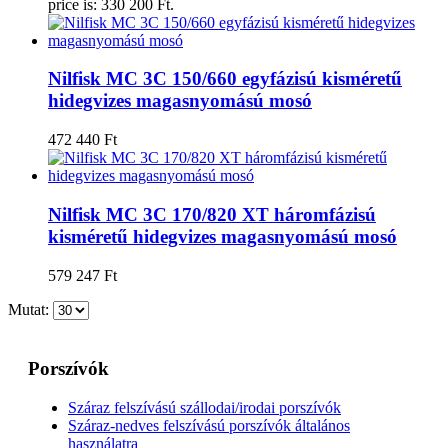
price is: 330 200 Ft.
Nilfisk MC 3C 150/660 egyfázisú kisméretű
hidegvizes magasnyomású mosó
472 440
Ft
Nilfisk MC 3C 170/820 XT háromfázisú
kisméretű hidegvizes magasnyomású mosó
579 247
Ft
Mutat:
Porszívók
Száraz felszívású szállodai/irodai porszívók
Száraz-nedves felszívású porszívók általános
használatra