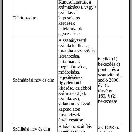
Kapcsolattartás, a
számlázással, vagy a
szállítással
Telefonszám
kapcsolatos
kérdések
hatékonyabb
egyeztetése.
A szabályszerű
számla kiállítása,
továbbá a szerződés
létrehozása,
6. cikk (1)
tartalmának
bekezdés c)
meghatározása,
pontja, és a
módosítása,
számvitelről
teljesítésének
Számlázási név és cím
szóló 2000.
figyelemmel
évi C.
kísérése, az abból
törvény
származó díjak
169. § (2)
számlázása,
bekezdése
valamint az azzal
kapcsolatos
követelések
érvényesítése.
A házhoz szállítás
a GDPR 6.
Szállítási név és cím
lehetővé tétele.