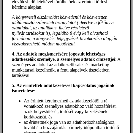
elévülési idő leteltével törölhetőek az érintett törlési
kérelme alapján.
A könyvviteli elszámolást közvetlenül és közvetetten
alátámasztó számviteli bizonylatot (ideértve a főkönyvi
számlákat, az analitikus, illetve részletező
nyilvántartásokat is), legalább 8 évig kell olvasható
formában, a könyvelési feljegyzések hivatkozása alapján
visszakereshető módon megőrizni.
4. Az adatok megismerésére jogosult lehetséges
adatkezelők személye, a személyes adatok címzettjei
: A
személyes adatokat az adatkezelő sales és marketing
munkatársai kezelhetik, a fenti alapelvek tiszteletben
tartásával.
5. A
z érintettek adatkezeléssel kapcsolatos jogainak
ismertetése
:
Az érintett kérelmezheti az adatkezelőtől a rá
vonatkozó személyes adatokhoz való hozzáférést,
azok helyesbítését, törlését vagy kezelésének
korlátozását, és
az érintettnek joga van az adathordozhatósághoz,
továbbá a hozzájárulás bármely időpontban történő
visszavonásához.