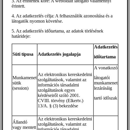
3. Az érintettek köre: A weboldalt látogató valamennyi
érintett.
4. Az adatkezelés célja: A felhasználók azonosítása és a
látogatók nyomon követése.
5. Az adatkezelés időtartama, az adatok törlésének
határideje:
Adatkezelés
Süti típusa
Adatkezelés jogalapja
időtartama
A vonatkozó
Az elektronikus kereskedelmi
Munkamenet
látogatói
szolgáltatások, valamint az
sütik
munkamenet
információs társadalmi
(session)
lezárásáig
szolgáltatások egyes
kérdéseiről szóló 2001.
tartó időszak
CVIII. törvény (Elkertv.)
13/A. § (3) bekezdése
Az elektronikus kereskedelmi
Állandó
szolgáltatások, valamint az
vagy mentett
információs társadalmi