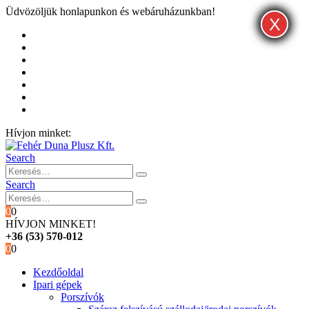
Üdvözöljük honlapunkon és webáruházunkban!
X
X
X
Kezdőoldal
Rólunk
Hivatalos garancia és márkaszervíz
Blog
Fiókom
Kosár
Pénztár
Hívjon minket:
+36 (53) 570-012
Search
Search
0
0
HÍVJON MINKET!
+36 (53) 570-012
0
0
Kezdőoldal
Ipari gépek
Porszívók