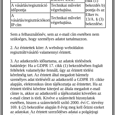
cikk (1)
A vásárlás/regisztráció
Technikai művelet
bekezdés b)
időpontja
végrehajtása.
pontja és az
Elker tv.
A
Technikai művelet
13/A. § (3)
vásárlás/regisztrációkori
végrehajtása.
bekezdése.
IP cím
Sem a felhasználónév, sem az e-mail cím esetében nem
szükséges, hogy személyes adatot tartalmazzon.
2. Az érintettek köre: A webshop weboldalon
regisztrált/vásárló valamennyi érintett.
3. Az adatkezelés időtartama, az adatok törlésének
határideje: Ha a GDPR 17. cikk (1) bekezdésében foglalt
feltételek valamelyike fennáll, úgy az érintett törlési
kérelméig tart. Az érintett által megadott bármely
személyes adat törléséről az adatkezelő a GDPR 19. cikke
alapján, elektronikus úton tájékoztatja az érintettet. Ha az
érintett törlési kérelme kiterjed az általa megadott e-mail
címre is, akkor az adatkezelő a tájékoztatást követően az
e-mail címet is törli. Kivéve a számviteli bizonylatok
esetében, hiszen a számvitelről szóló 2000. évi C. törvény
169. § (2) bekezdése alapján 8 évig meg kell őrizni ezeket
az adatokat. Az érintett szerződéses adatai a polgárjogi