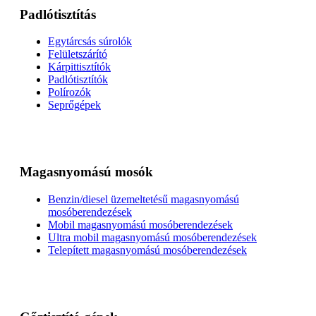
Padlótisztítás
Egytárcsás súrolók
Felületszárító
Kárpittisztítók
Padlótisztítók
Polírozók
Seprőgépek
Magasnyomású mosók
Benzin/diesel üzemeltetésű magasnyomású
mosóberendezések
Mobil magasnyomású mosóberendezések
Ultra mobil magasnyomású mosóberendezések
Telepített magasnyomású mosóberendezések