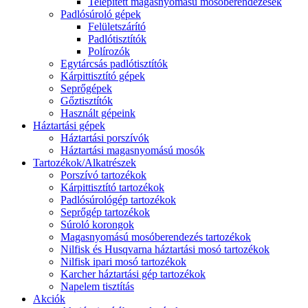
Telepített magasnyomású mosóberendezések
Padlósúroló gépek
Felületszárító
Padlótisztítók
Polírozók
Egytárcsás padlótisztítók
Kárpittisztító gépek
Seprőgépek
Gőztisztítók
Használt gépeink
Háztartási gépek
Háztartási porszívók
Háztartási magasnyomású mosók
Tartozékok/Alkatrészek
Porszívó tartozékok
Kárpittisztító tartozékok
Padlósúrológép tartozékok
Seprőgép tartozékok
Súroló korongok
Magasnyomású mosóberendezés tartozékok
Nilfisk és Husqvarna háztartási mosó tartozékok
Nilfisk ipari mosó tartozékok
Karcher háztartási gép tartozékok
Napelem tisztítás
Akciók