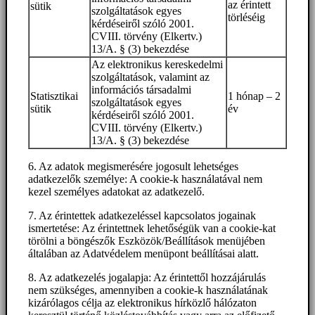
az érintett
sütik
szolgáltatások egyes
törléséig
kérdéseiről szóló 2001.
CVIII. törvény (Elkertv.)
13/A. § (3) bekezdése
Az elektronikus kereskedelmi
szolgáltatások, valamint az
információs társadalmi
Statisztikai
1 hónap – 2
szolgáltatások egyes
sütik
év
kérdéseiről szóló 2001.
CVIII. törvény (Elkertv.)
13/A. § (3) bekezdése
6. Az adatok megismerésére jogosult lehetséges
adatkezelők személye: A cookie-k használatával nem
kezel személyes adatokat az adatkezelő.
7. Az érintettek adatkezeléssel kapcsolatos jogainak
ismertetése: Az érintettnek lehetőségük van a cookie-kat
törölni a böngészők Eszközök/Beállítások menüjében
általában az Adatvédelem menüpont beállításai alatt.
8. Az adatkezelés jogalapja: Az érintettől hozzájárulás
nem szükséges, amennyiben a cookie-k használatának
kizárólagos célja az elektronikus hírközlő hálózaton