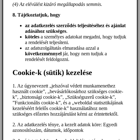
(4) Az elévülést kizáró megállapodás semmis.
8. Tájékoztatjuk, hogy
az adatkezelés szerződés teljesítéséhez és ajánlat
adásához szükséges
.
köteles
a személyes adatokat megadni, hogy tudjuk
a rendelését teljesíteni.
az adatszolgáltatás elmaradása azzal a
következménnyel
jár, hogy nem tudjuk a
rendelését feldolgozni.
Cookie-k (sütik) kezelése
1. Az úgynevezett „jelszóval védett munkamenethez
használt cookie”, „bevásárlókosárhoz szükséges cookie-
k”, „biztonsági cookie-k”, „Szükségszerű cookie-k”,
”Funkcionális cookie-k”, és a „weboldal statisztikájának
kezeléséért felelős cookie-k” használatához nem
szükséges előzetes hozzájárulást kérni az érintettektől.
2. Az adatkezelés ténye, a kezelt adatok köre: Egyedi
azonosítószám, dátumok, időpontok