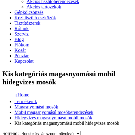
Akciós tisztítóberendezések
Akciós tartozékok
Gépkölcsönzés
Kézi tisztító eszközök
Tisztítószerek
Rólunk
Szerviz
Blog
Fiókom
Kosár
Pénztár
Kapcsolat
Kis kategóriás magasnyomású mobil
hidegvizes mosók
Home
Termékeink
Magasnyomású mosók
Mobil magasnyomású mosóberendezések
Hidegvizes magasnyomású mobil mosók
Kis kategóriás magasnyomású mobil hidegvizes mosók
Sorrend: