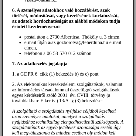
6. A személyes adatokhoz
való hozzáférést
, azok
törlését, módosítását, vagy kezelésének korlátozását,
az adatok hordozhatóságát az alábbi módokon tudja
érintett kezdeményezni
:
postai úton a 2730 Albertirsa, Thököly u. 3 címen,
e-mail útján a/az gozborotva@feherduna.hu e-mail
címen,
telefonon a 06-53-570-012 számon.
7. Az adatkezelés jogalapja
:
1. a GDPR 6. cikk (1) bekezdés b) és c) pont,
2. Az elektronikus kereskedelemi szolgáltatások, valamint
az információs társadalommal összefüggő szolgáltatások
egyes kérdéseiről szóló 2001. évi CVIII. törvény (a
továbbiakban: Elker tv.) 13/A. § (3) bekezdése:
A szolgáltató a szolgáltatás nyújtása céljából kezelheti
azon személyes adatokat, amelyek a szolgáltatás
nyújtásához technikailag elengedhetetlenül szükségesek. A
szolgáltatónak az egyéb feltételek azonossága esetén úgy
kell megválasztania és minden esetben oly módon kell