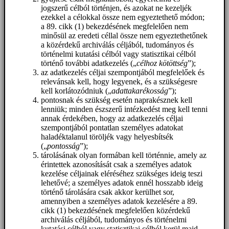
jogszerű célból történjen, és azokat ne kezeljék
ezekkel a célokkal össze nem egyeztethető módon;
a 89. cikk (1) bekezdésének megfelelően nem
minősül az eredeti céllal össze nem egyeztethetőnek
a közérdekű archiválás céljából, tudományos és
történelmi kutatási célból vagy statisztikai célból
történő további adatkezelés („
célhoz kötöttség
”);
az adatkezelés céljai szempontjából megfelelőek és
relevánsak kell, hogy legyenek, és a szükségesre
kell korlátozódniuk („
adattakarékosság
”);
pontosnak és szükség esetén naprakésznek kell
lenniük; minden észszerű intézkedést meg kell tenni
annak érdekében, hogy az adatkezelés céljai
szempontjából pontatlan személyes adatokat
haladéktalanul töröljék vagy helyesbítsék
(„
pontosság
”);
tárolásának olyan formában kell történnie, amely az
érintettek azonosítását csak a személyes adatok
kezelése céljainak eléréséhez szükséges ideig teszi
lehetővé; a személyes adatok ennél hosszabb ideig
történő tárolására csak akkor kerülhet sor,
amennyiben a személyes adatok kezelésére a 89.
cikk (1) bekezdésének megfelelően közérdekű
archiválás céljából, tudományos és történelmi
kutatási célból vagy statisztikai célból kerül majd