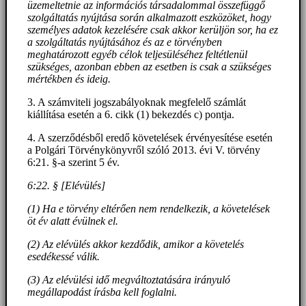
üzemeltetnie az információs társadalommal összefüggő
szolgáltatás nyújtása során alkalmazott eszközöket, hogy
személyes adatok kezelésére csak akkor kerüljön sor, ha ez
a szolgáltatás nyújtásához és az e törvényben
meghatározott egyéb célok teljesüléséhez feltétlenül
szükséges, azonban ebben az esetben is csak a szükséges
mértékben és ideig.
3. A számviteli jogszabályoknak megfelelő számlát
kiállítása esetén a 6. cikk (1) bekezdés c) pontja.
4. A szerződésből eredő követelések érvényesítése esetén
a Polgári Törvénykönyvről szóló 2013. évi V. törvény
6:21. §-a szerint 5 év.
6:22. § [Elévülés]
(1) Ha e törvény eltérően nem rendelkezik, a követelések
öt év alatt évülnek el.
(2) Az elévülés akkor kezdődik, amikor a követelés
esedékessé válik.
(3) Az elévülési idő megváltoztatására irányuló
megállapodást írásba kell foglalni.