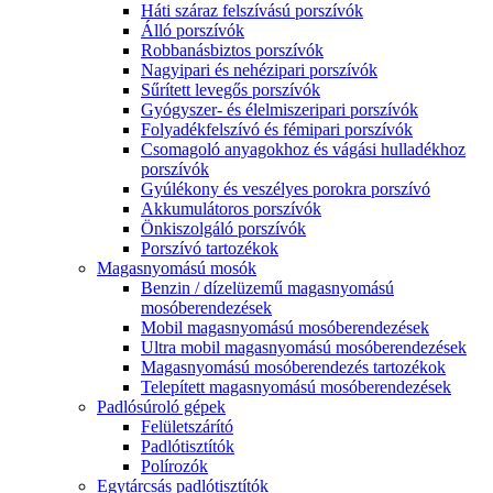
Háti száraz felszívású porszívók
Álló porszívók
Robbanásbiztos porszívók
Nagyipari és nehézipari porszívók
Sűrített levegős porszívók
Gyógyszer- és élelmiszeripari porszívók
Folyadékfelszívó és fémipari porszívók
Csomagoló anyagokhoz és vágási hulladékhoz
porszívók
Gyúlékony és veszélyes porokra porszívó
Akkumulátoros porszívók
Önkiszolgáló porszívók
Porszívó tartozékok
Magasnyomású mosók
Benzin / dízelüzemű magasnyomású
mosóberendezések
Mobil magasnyomású mosóberendezések
Ultra mobil magasnyomású mosóberendezések
Magasnyomású mosóberendezés tartozékok
Telepített magasnyomású mosóberendezések
Padlósúroló gépek
Felületszárító
Padlótisztítók
Polírozók
Egytárcsás padlótisztítók