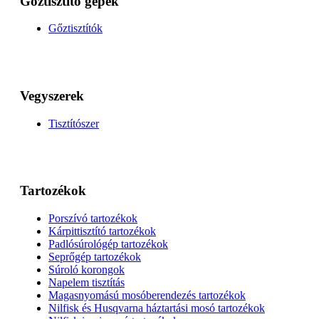
Gőztisztító gépek
Gőztisztítók
Vegyszerek
Tisztítószer
Tartozékok
Porszívó tartozékok
Kárpittisztító tartozékok
Padlósúrológép tartozékok
Seprőgép tartozékok
Súroló korongok
Napelem tisztítás
Magasnyomású mosóberendezés tartozékok
Nilfisk és Husqvarna háztartási mosó tartozékok