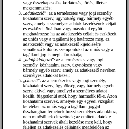
vagy összekapcsolás, korlátozás, törlés, illetve
megsemmisítés;
„
adatkezelő
”: az a természetes vagy jogi személy,
közhatalmi szerv, ügynökség vagy bármely egyéb
szerv, amely a személyes adatok kezelésének céljait
és eszközeit önállóan vagy másokkal együtt
meghatározza; ha az adatkezelés céljait és eszközeit
az uniós vagy a tagállami jog határozza meg, az
adatkezelőt vagy az adatkezelő kijelölésére
vonatkozó különös szempontokat az uniós vagy a
tagállami jog is meghatározhatja;
„
adatfeldolgozó
”: az a természetes vagy jogi
személy, közhatalmi szerv, ügynökség vagy
bármely egyéb szerv, amely az adatkezelő nevében
személyes adatokat kezel;
„
címzett
”: az a természetes vagy jogi személy,
közhatalmi szerv, ügynökség vagy bármely egyéb
szerv, akivel vagy amellyel a személyes adatot
közlik, függetlenül attól, hogy harmadik fél-e. Azon
közhatalmi szervek, amelyek egy egyedi vizsgálat
keretében az uniós vagy a tagállami joggal
összhangban férhetnek hozzá személyes adatokhoz,
nem minősülnek címzettnek; az említett adatok e
közhatalmi szervek általi kezelése meg kell, hogy
feleljen az adatkezelés céljainak megfelelően az