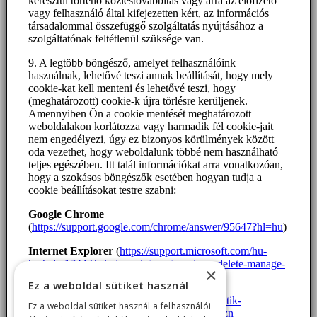
keresztül történő közléstovábbítás vagy arra az előfizető
vagy felhasználó által kifejezetten kért, az információs
társadalommal összefüggő szolgáltatás nyújtásához a
szolgáltatónak feltétlenül szüksége van.
9. A legtöbb böngésző, amelyet felhasználóink
használnak, lehetővé teszi annak beállítását, hogy mely
cookie-kat kell menteni és lehetővé teszi, hogy
(meghatározott) cookie-k újra törlésre kerüljenek.
Amennyiben Ön a cookie mentését meghatározott
weboldalakon korlátozza vagy harmadik fél cookie-jait
nem engedélyezi, úgy ez bizonyos körülmények között
oda vezethet, hogy weboldalunk többé nem használható
teljes egészében. Itt talál információkat arra vonatkozóan,
hogy a szokásos böngészők esetében hogyan tudja a
cookie beállításokat testre szabni:
Google Chrome
(
https://support.google.com/chrome/answer/95647?hl=hu
)
Internet Explorer
(
https://support.microsoft.com/hu-
hu/help/17442/windows-internet-explorer-delete-manage-
×
cookies
)
Ez a weboldal sütiket használ
Firefox
(
https://support.mozilla.org/hu/kb/sutik-
Ez a weboldal sütiket használ a felhasználói
engedelyezese-es-tiltasa-amit-weboldak-haszn