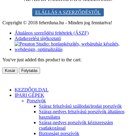
ELÁLLÁS A SZERZŐDÉSTŐL
Copyright © 2018 feherduna.hu - Minden jog fenntartva!
Általános szerződési feltételek (ÁSZF)
Adatkezelési tájékoztató
You've just added this product to the cart:
Kosár
Folytatás
KEZDŐOLDAL
IPARI GÉPEK
Porszívók
Száraz felszívású szállodai/irodai porszívók
Száraz-nedves felszívású porszívók általános
használatra
Száraz-nedves porszívók kéziszerszám
csatlakozással
Biztonsági porszívók