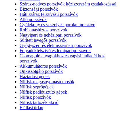
Száraz-nedves porszívók kéziszerszám csatlakozással
Biztonsági porszívók
Háti száraz felszívású porszívók
Álló porszívók
Gyúlékony és veszélyes porokra porszívó
Robbanásbiztos porszívók
Nagyipari és nehézipari porszívók
Sűrített levegős porszívók
Gyógyszer- és élelmiszeripari porszívók
Folyadékfelszívó és fémipari porszívók
Csomagoló anyagokhoz és vágási hulladékhoz
porszívók
Akkumulátoros porszívók
Önkiszolgáló porszívók
Háztartási gépek
Nilfisk magasnyomású mosók
Nilfisk seprőgépek
Nilfisk padlótisztító gépek
Nilfisk porszívók
Nilfisk tartozék akció
Elállási űrlap