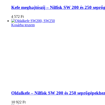
Kefe meghajtószíj – Nilfisk SW 200 és 250 seprő
4 572
Ft
Kosárba teszem
Oldalkefe – Nilfisk SW 200 és 250 seprőgépekhe
10 922
Ft