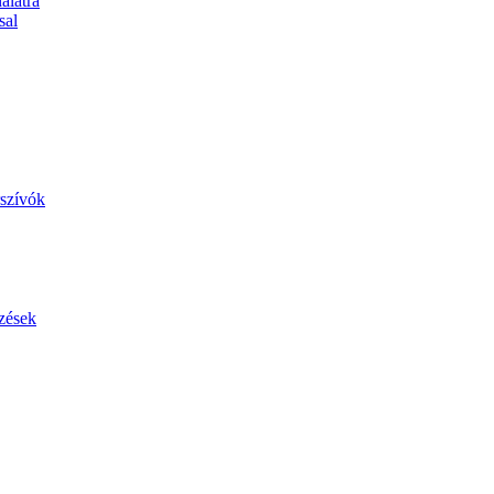
álatra
sal
szívók
zések