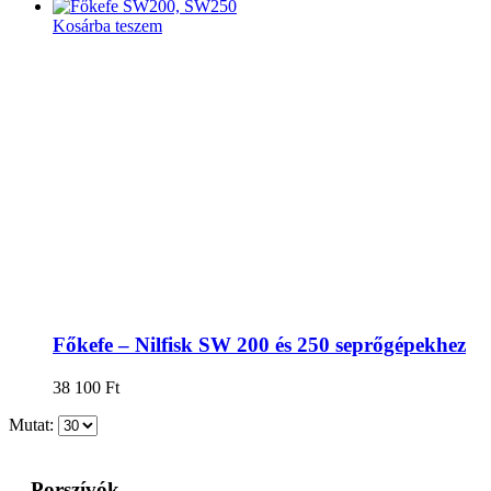
Kosárba teszem
Főkefe – Nilfisk SW 200 és 250 seprőgépekhez
38 100
Ft
Mutat:
Porszívók