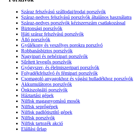
Száraz felszívású szállodai/irodai porszívók
Száraz-nedves felszívású porszívók általános használatra
Száraz-nedves porszívók kéziszerszám csatlakozással
Biztonsági porszívók
Háti száraz felszívású porszívók
Álló porszívók
Gyúlékony és veszélyes porokra porszívó
Robbanásbiztos porszívók
Nagyipari és nehézipari porszívók
Sűrített levegős porszívók
Gyógyszer- és élelmiszeripari porszívók
Folyadékfelszívó és fémipari porszívók
Csomagoló anyagokhoz és vágási hulladékhoz porszívók
Akkumulátoros porszívók
Önkiszolgáló porszívók
Háztartási gépek
Nilfisk magasnyomású mosók
Nilfisk seprőgépek
Nilfisk padlótisztító gépek
Nilfisk porszívók
Nilfisk tartozék akció
Elállási űrlap