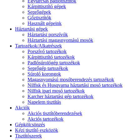
Egytárcsás padlótisztítók
Kárpittisztító gépek
Seprőgépek
Gőztisztítók
Használt gépeink
Háztartási gépek
Háztartási porszívók
Háztartási magasnyomású mosók
Tartozékok/Alkatrészek
Porszívó tartozékok
Kárpittisztító tartozékok
Padlósúrológép tartozékok
Seprőgép tartozékok
Súroló korongok
Magasnyomású mosóberendezés tartozékok
Nilfisk és Husqvarna háztartási mosó tartozékok
Nilfisk ipari mosó tartozékok
Karcher háztartási gép tartozékok
Napelem tisztítás
Akciók
Akciós tisztítóberendezések
Akciós tartozékok
Gépkölcsönzés
Kézi tisztító eszközök
Tisztítószerek