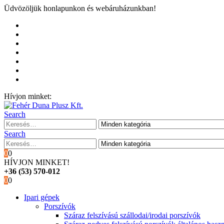
Üdvözöljük honlapunkon és webáruházunkban!
Kezdőoldal
Rólunk
Hivatalos garancia és márkaszervíz
Blog
Fiókom
Kosár
Pénztár
Hívjon minket:
+36 (53) 570-012
Search
Search
0
0
HÍVJON MINKET!
+36 (53) 570-012
0
0
Ipari gépek
Porszívók
Száraz felszívású szállodai/irodai porszívók