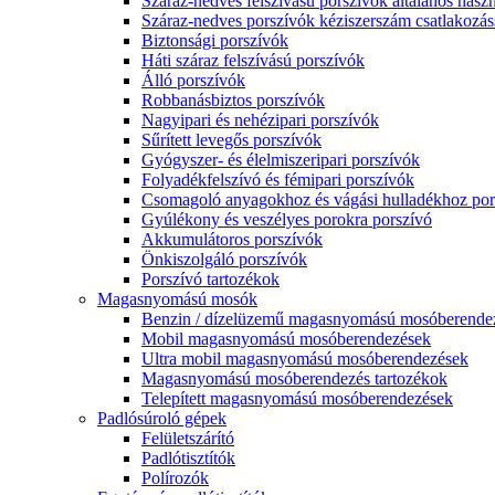
Száraz-nedves felszívású porszívók általános haszn
Száraz-nedves porszívók kéziszerszám csatlakozás
Biztonsági porszívók
Háti száraz felszívású porszívók
Álló porszívók
Robbanásbiztos porszívók
Nagyipari és nehézipari porszívók
Sűrített levegős porszívók
Gyógyszer- és élelmiszeripari porszívók
Folyadékfelszívó és fémipari porszívók
Csomagoló anyagokhoz és vágási hulladékhoz por
Gyúlékony és veszélyes porokra porszívó
Akkumulátoros porszívók
Önkiszolgáló porszívók
Porszívó tartozékok
Magasnyomású mosók
Benzin / dízelüzemű magasnyomású mosóberende
Mobil magasnyomású mosóberendezések
Ultra mobil magasnyomású mosóberendezések
Magasnyomású mosóberendezés tartozékok
Telepített magasnyomású mosóberendezések
Padlósúroló gépek
Felületszárító
Padlótisztítók
Polírozók