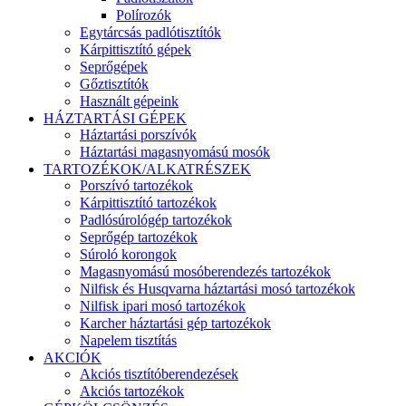
Polírozók
Egytárcsás padlótisztítók
Kárpittisztító gépek
Seprőgépek
Gőztisztítók
Használt gépeink
HÁZTARTÁSI GÉPEK
Háztartási porszívók
Háztartási magasnyomású mosók
TARTOZÉKOK/ALKATRÉSZEK
Porszívó tartozékok
Kárpittisztító tartozékok
Padlósúrológép tartozékok
Seprőgép tartozékok
Súroló korongok
Magasnyomású mosóberendezés tartozékok
Nilfisk és Husqvarna háztartási mosó tartozékok
Nilfisk ipari mosó tartozékok
Karcher háztartási gép tartozékok
Napelem tisztítás
AKCIÓK
Akciós tisztítóberendezések
Akciós tartozékok