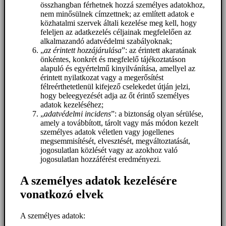
összhangban férhetnek hozzá személyes adatokhoz,
nem minősülnek címzettnek; az említett adatok e
közhatalmi szervek általi kezelése meg kell, hogy
feleljen az adatkezelés céljainak megfelelően az
alkalmazandó adatvédelmi szabályoknak;
„
az érintett hozzájárulása
”: az érintett akaratának
önkéntes, konkrét és megfelelő tájékoztatáson
alapuló és egyértelmű kinyilvánítása, amellyel az
érintett nyilatkozat vagy a megerősítést
félreérthetetlenül kifejező cselekedet útján jelzi,
hogy beleegyezését adja az őt érintő személyes
adatok kezeléséhez;
„
adatvédelmi incidens
”: a biztonság olyan sérülése,
amely a továbbított, tárolt vagy más módon kezelt
személyes adatok véletlen vagy jogellenes
megsemmisítését, elvesztését, megváltoztatását,
jogosulatlan közlését vagy az azokhoz való
jogosulatlan hozzáférést eredményezi.
A személyes adatok kezelésére
vonatkozó elvek
A személyes adatok: