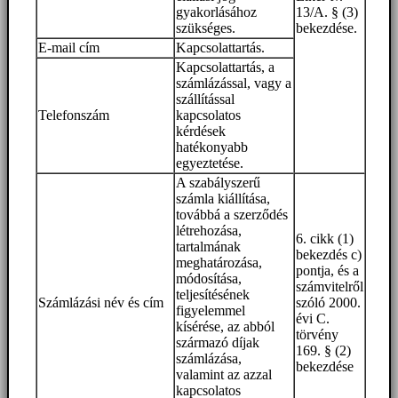
gyakorlásához
13/A. § (3)
szükséges.
bekezdése.
E-mail cím
Kapcsolattartás.
Kapcsolattartás, a
számlázással, vagy a
szállítással
Telefonszám
kapcsolatos
kérdések
hatékonyabb
egyeztetése.
A szabályszerű
számla kiállítása,
továbbá a szerződés
létrehozása,
6. cikk (1)
tartalmának
bekezdés c)
meghatározása,
pontja, és a
módosítása,
számvitelről
teljesítésének
Számlázási név és cím
szóló 2000.
figyelemmel
évi C.
kísérése, az abból
törvény
származó díjak
169. § (2)
számlázása,
bekezdése
valamint az azzal
kapcsolatos