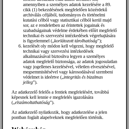
amennyiben a személyes adatok kezelésére a 89.
cikk (1) bekezdésének megfelelően közérdekű
archiválás céljából, tudományos és történelmi
kutatási célból vagy statisztikai célból kerül majd
sor, az e rendeletben az érintettek jogainak és
szabadságainak védelme érdekében előírt megfelelő
technikai és szervezési intézkedések végrehajtására
is figyelemmel („
korlátozott tárolhatóság
”);
kezelését oly módon kell végezni, hogy megfelelő
technikai vagy szervezési intézkedések
alkalmazásával biztosítva legyen a személyes
adatok megfelelő biztonsága, az adatok jogosulatlan
vagy jogellenes kezelésével, véletlen elvesztésével,
megsemmisítésével vagy károsodásával szembeni
védelmet is ideértve („
integritás és bizalmas
jelleg
”).
Az adatkezelő felelős a fentiek megfelelésért, továbbá
képesnek kell lennie e megfelelés igazolására
(„
elszámoltathatóság
”).
Az adatkezelő nyilatkozik, hogy adatkezelése a jelen
pontban foglalt alapelveknek megfelelően történik.