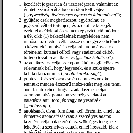
kezelését jogszerűen és tisztességesen, valamint az
érintett számára átlátható módon kell végezni
(„
jogszerűség, tisztességes eljárás és átláthatóság
”);
gyűjtése csak meghatározott, egyértelmű és
jogszerű célból történjen, és azokat ne kezeljék
ezekkel a célokkal össze nem egyeztethető módon;
a 89. cikk (1) bekezdésének megfelelően nem
minősül az eredeti céllal össze nem egyeztethetőnek
a közérdekű archiválás céljából, tudományos és
történelmi kutatási célból vagy statisztikai célból
történő további adatkezelés („
célhoz kötöttség
”);
az adatkezelés céljai szempontjából megfelelőek és
relevánsak kell, hogy legyenek, és a szükségesre
kell korlátozódniuk („
adattakarékosság
”);
pontosnak és szükség esetén naprakésznek kell
lenniük; minden észszerű intézkedést meg kell tenni
annak érdekében, hogy az adatkezelés céljai
szempontjából pontatlan személyes adatokat
haladéktalanul töröljék vagy helyesbítsék
(„
pontosság
”);
tárolásának olyan formában kell történnie, amely az
érintettek azonosítását csak a személyes adatok
kezelése céljainak eléréséhez szükséges ideig teszi
lehetővé; a személyes adatok ennél hosszabb ideig
történő tárolására csak akkor kerülhet sor,