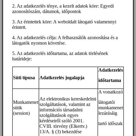
2. Az adatkezelés ténye, a kezelt adatok köre: Egyedi
azonosítószám, dátumok, időpontok
3. Az érintettek köre: A weboldalt látogató valamennyi
érintett.
4. Az adatkezelés célja: A felhasználók azonosítása és a
látogatók nyomon követése.
5. Az adatkezelés időtartama, az adatok törlésének
határideje:
Adatkezelés
Süti típusa
Adatkezelés jogalapja
időtartama
A vonatkozó
Az elektronikus kereskedelmi
Munkamenet
látogatói
szolgáltatások, valamint az
sütik
munkamenet
információs társadalmi
(session)
lezárásáig
szolgáltatások egyes
kérdéseiről szóló 2001.
tartó időszak
CVIII. törvény (Elkertv.)
13/A. § (3) bekezdése