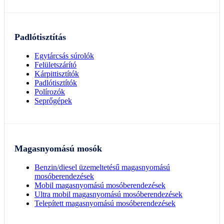
Padlótisztítás
Egytárcsás súrolók
Felületszárító
Kárpittisztítók
Padlótisztítók
Polírozók
Seprőgépek
Magasnyomású mosók
Benzin/diesel üzemeltetésű magasnyomású
mosóberendezések
Mobil magasnyomású mosóberendezések
Ultra mobil magasnyomású mosóberendezések
Telepített magasnyomású mosóberendezések