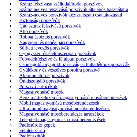
Száraz felszívású szállodai/irodai porszívók
Száraz-nedves felszívású porszívók általános használatra
Száraz-nedves porszívók kéziszerszám csatlakozással
Biztonsági porszívók
Háti száraz felszívású porszívók
Álló porszívók
Robbanásbiztos porszívók
Nagyipari és nehézipari porszívók
Sűrített levegős porszívók
Gyógyszer- és élelmiszeripari porszívók
Folyadékfelszívó és fémipari porszívók
Csomagoló anyagokhoz és vágási hulladékhoz porszívók
Gyúlékony és veszélyes porokra porszívó
Akkumulátoros porszívók
Önkiszolgáló porszívók
Porszívó tartozékok
Magasnyomású mosók
Benzin / dízelüzemű magasnyomású mosóberendezések
Mobil magasnyomású mosóberendezések
Ultra mobil magasnyomású mosóberendezések
Magasnyomású mosóberendezés tartozékok
Telepített magasnyomású mosóberendezések
Padlósúroló gépek
Felületszárító
Padlótisztítók