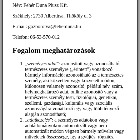
Név: Fehér Duna Plusz Kft.
Székhely: 2730 Albertirsa, Thököly u. 3
E-mail: gozborotva@feherduna.hu
Telefon: 06-53-570-012
Fogalom meghatározások
„
személyes adat
”: azonosított vagy azonosítható
természetes személyre („érintett”) vonatkozó
bármely információ; azonosítható az a természetes
személy, aki közvetlen vagy közvetett módon,
különösen valamely azonosító, például név, szám,
helymeghatározó adat, online azonosító vagy a
természetes személy testi, fiziológiai, genetikai,
szellemi, gazdasági, kulturális vagy szociális
azonosságára vonatkozó egy vagy több tényező
alapján azonosítható;
„
adatkezelés
”: a személyes adatokon vagy
adatállományokon automatizált vagy nem
automatizált módon végzett bármely művelet vagy
műveletek összessége, így a gyűjtés, rögzítés,