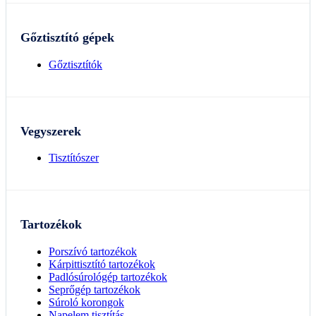
Gőztisztító gépek
Gőztisztítók
Vegyszerek
Tisztítószer
Tartozékok
Porszívó tartozékok
Kárpittisztító tartozékok
Padlósúrológép tartozékok
Seprőgép tartozékok
Súroló korongok
Napelem tisztítás