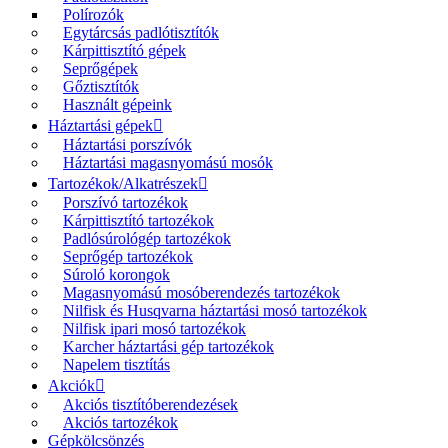
Polírozók
Egytárcsás padlótisztítók
Kárpittisztító gépek
Seprőgépek
Gőztisztítók
Használt gépeink
Háztartási gépek
Háztartási porszívók
Háztartási magasnyomású mosók
Tartozékok/Alkatrészek
Porszívó tartozékok
Kárpittisztító tartozékok
Padlósúrológép tartozékok
Seprőgép tartozékok
Súroló korongok
Magasnyomású mosóberendezés tartozékok
Nilfisk és Husqvarna háztartási mosó tartozékok
Nilfisk ipari mosó tartozékok
Karcher háztartási gép tartozékok
Napelem tisztítás
Akciók
Akciós tisztítóberendezések
Akciós tartozékok
Gépkölcsönzés