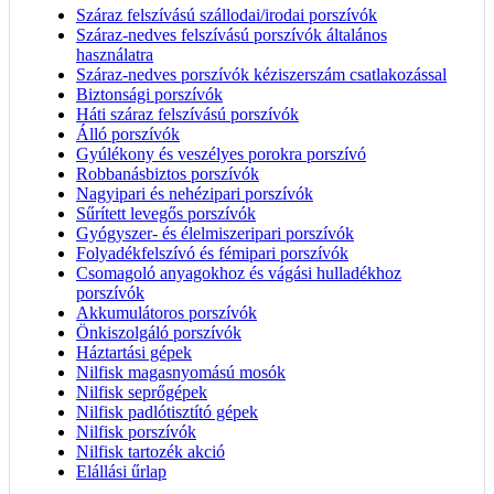
Száraz felszívású szállodai/irodai porszívók
Száraz-nedves felszívású porszívók általános
használatra
Száraz-nedves porszívók kéziszerszám csatlakozással
Biztonsági porszívók
Háti száraz felszívású porszívók
Álló porszívók
Gyúlékony és veszélyes porokra porszívó
Robbanásbiztos porszívók
Nagyipari és nehézipari porszívók
Sűrített levegős porszívók
Gyógyszer- és élelmiszeripari porszívók
Folyadékfelszívó és fémipari porszívók
Csomagoló anyagokhoz és vágási hulladékhoz
porszívók
Akkumulátoros porszívók
Önkiszolgáló porszívók
Háztartási gépek
Nilfisk magasnyomású mosók
Nilfisk seprőgépek
Nilfisk padlótisztító gépek
Nilfisk porszívók
Nilfisk tartozék akció
Elállási űrlap