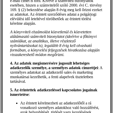
e-mail címet is törli. Kivéve a számviteli bizonylatok
esetében, hiszen a számvitelről szóló 2000. évi C. törvény
169. § (2) bekezdése alapján 8 évig meg kell őrizni ezeket
az adatokat. Az érintett szerződéses adatai a polgárjogi
elévülési idő leteltével törölhetőek az érintett törlési
kérelme alapján.
A könyvviteli elszámolást közvetlenül és közvetetten
alátámasztó számviteli bizonylatot (ideértve a főkönyvi
számlákat, az analitikus, illetve részletező
nyilvántartásokat is), legalább 8 évig kell olvasható
formában, a könyvelési feljegyzések hivatkozása alapján
visszakereshető módon megőrizni.
4. Az adatok megismerésére jogosult lehetséges
adatkezelők személye, a személyes adatok címzettjei
: A
személyes adatokat az adatkezelő sales és marketing
munkatársai kezelhetik, a fenti alapelvek tiszteletben
tartásával.
5. A
z érintettek adatkezeléssel kapcsolatos jogainak
ismertetése
:
Az érintett kérelmezheti az adatkezelőtől a rá
vonatkozó személyes adatokhoz való hozzáférést,
azok helyesbítését, törlését vagy kezelésének