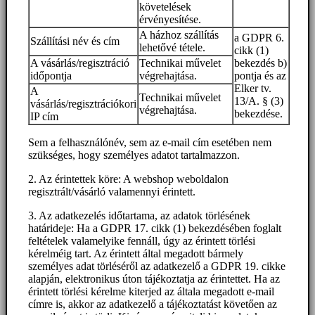
követelések
érvényesítése.
A házhoz szállítás
a GDPR 6.
Szállítási név és cím
lehetővé tétele.
cikk (1)
A vásárlás/regisztráció
Technikai művelet
bekezdés b)
időpontja
végrehajtása.
pontja és az
Elker tv.
A
Technikai művelet
13/A. § (3)
vásárlás/regisztrációkori
végrehajtása.
bekezdése.
IP cím
Sem a felhasználónév, sem az e-mail cím esetében nem
szükséges, hogy személyes adatot tartalmazzon.
2. Az érintettek köre: A webshop weboldalon
regisztrált/vásárló valamennyi érintett.
3. Az adatkezelés időtartama, az adatok törlésének
határideje: Ha a GDPR 17. cikk (1) bekezdésében foglalt
feltételek valamelyike fennáll, úgy az érintett törlési
kérelméig tart. Az érintett által megadott bármely
személyes adat törléséről az adatkezelő a GDPR 19. cikke
alapján, elektronikus úton tájékoztatja az érintettet. Ha az
érintett törlési kérelme kiterjed az általa megadott e-mail
címre is, akkor az adatkezelő a tájékoztatást követően az