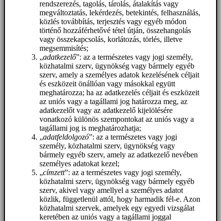
rendszerezés, tagolás, tárolás, átalakítás vagy
megváltoztatás, lekérdezés, betekintés, felhasználás,
közlés továbbítás, terjesztés vagy egyéb módon
történő hozzáférhetővé tétel útján, összehangolás
vagy összekapcsolás, korlátozás, törlés, illetve
megsemmisítés;
„
adatkezelő
”: az a természetes vagy jogi személy,
közhatalmi szerv, ügynökség vagy bármely egyéb
szerv, amely a személyes adatok kezelésének céljait
és eszközeit önállóan vagy másokkal együtt
meghatározza; ha az adatkezelés céljait és eszközeit
az uniós vagy a tagállami jog határozza meg, az
adatkezelőt vagy az adatkezelő kijelölésére
vonatkozó különös szempontokat az uniós vagy a
tagállami jog is meghatározhatja;
„
adatfeldolgozó
”: az a természetes vagy jogi
személy, közhatalmi szerv, ügynökség vagy
bármely egyéb szerv, amely az adatkezelő nevében
személyes adatokat kezel;
„
címzett
”: az a természetes vagy jogi személy,
közhatalmi szerv, ügynökség vagy bármely egyéb
szerv, akivel vagy amellyel a személyes adatot
közlik, függetlenül attól, hogy harmadik fél-e. Azon
közhatalmi szervek, amelyek egy egyedi vizsgálat
keretében az uniós vagy a tagállami joggal