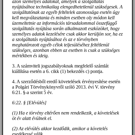
azon személyes adatokat, amelyek a szolgáltatás
nyújtásához technikailag elengedhetetlenül szükségesek. A
szolgáltatónak az egyéb feltételek azonossága esetén úgy
kell megválasztania és minden esetben oly módon kell
üzemeltetnie az információs társadalommal összefüggő
szolgáltatás nyújtása során alkalmazott eszközöket, hogy
személyes adatok kezelésére csak akkor kerüljön sor, ha ez
a szolgáltatás nyújtásához és az e törvényben
meghatározott egyéb célok teljesüléséhez feltétlenül
szükséges, azonban ebben az esetben is csak a szükséges
mértékben és ideig.
3. A számviteli jogszabályoknak megfelelő számlát
kiállítása esetén a 6. cikk (1) bekezdés c) pontja.
4. A szerződésből eredő követelések érvényesítése esetén
a Polgári Törvénykönyvről szóló 2013. évi V. törvény
6:21. §-a szerint 5 év.
6:22. § [Elévülés]
(1) Ha e törvény eltérően nem rendelkezik, a követelések
öt év alatt évülnek el.
(2) Az elévülés akkor kezdődik, amikor a követelés
esedékessé válik.