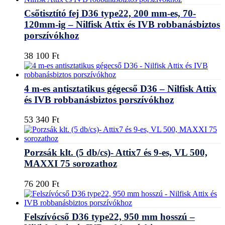
Csőtisztító fej D36 type22, 200 mm-es, 70-
120mm-ig – Nilfisk Attix és IVB robbanásbiztos
porszívókhoz
38 100
Ft
4 m-es antisztatikus gégecső D36 – Nilfisk Attix
és IVB robbanásbiztos porszívókhoz
53 340
Ft
Porzsák klt. (5 db/cs)- Attix7 és 9-es, VL 500,
MAXXI 75 sorozathoz
76 200
Ft
Felszívócső D36 type22, 950 mm hosszú –