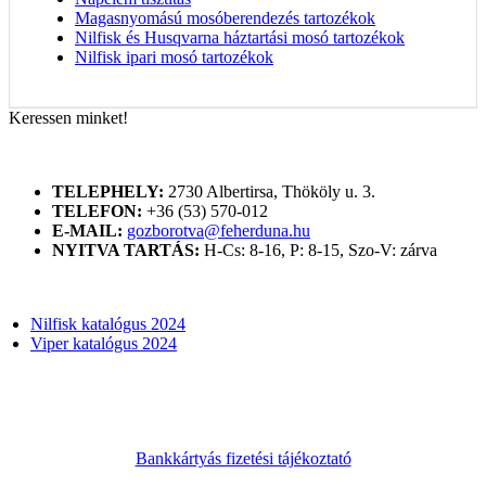
Magasnyomású mosóberendezés tartozékok
Nilfisk és Husqvarna háztartási mosó tartozékok
Nilfisk ipari mosó tartozékok
Keressen minket!
ELÉRHETŐSÉGÜNK
TELEPHELY:
2730 Albertirsa, Thököly u. 3.
TELEFON:
+36 (53) 570-012
E-MAIL:
gozborotva@feherduna.hu
NYITVA TARTÁS:
H-Cs: 8-16, P: 8-15, Szo-V: zárva
KATALÓGUSOK
Nilfisk katalógus 2024
Viper katalógus 2024
Bankkártyás fizetési tájékoztató