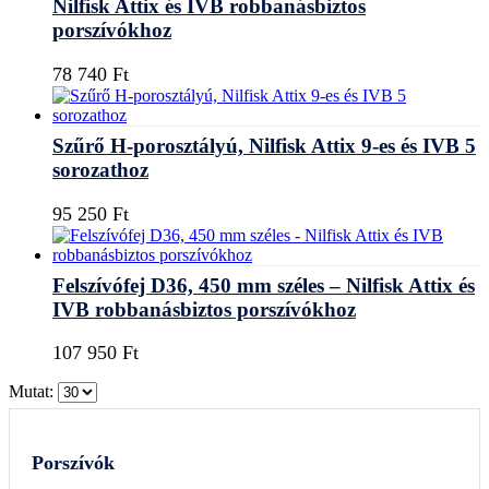
Nilfisk Attix és IVB robbanásbiztos
porszívókhoz
78 740
Ft
Szűrő H-porosztályú, Nilfisk Attix 9-es és IVB 5
sorozathoz
95 250
Ft
Felszívófej D36, 450 mm széles – Nilfisk Attix és
IVB robbanásbiztos porszívókhoz
107 950
Ft
Mutat:
Porszívók