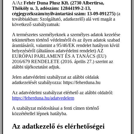
A/Az
Fehér Duna Plusz Kft. (2730 Albertirsa,
Thököly u. 3, adószám: 12844199-2-13,
cégjegyzékszám/nyilvántartási szám: 13-09-091275)
(a
továbbiakban: Szolgáltató, adatkezelő) alá veti magát a
következő szabályzatnak:
A természetes személyeknek a személyes adatok kezelése
tekintetében történő védelméről és az ilyen adatok szabad
áramlásáról, valamint a 95/46/EK rendelet hatályon kívül
helyezéséről (általános adatvédelmi rendelet) AZ
EURÓPAI PARLAMENT ÉS A TANÁCS (EU)
2016/679 RENDELETE (2016. április 27.) szerint az
alábbi tájékoztatást adjuk.
Jelen adatvédelmi szabályzat az alábbi oldalak
adatkezelését szabályozza: https://feherduna.hu
Az adatvédelmi szabályzat elérhető az alábbi oldalról:
https://feherduna.hu/adatvedelem
A szabályzat módosításai a fenti címen történő
közzététellel lépnek hatályba.
Az adatkezelő és elérhetőségei