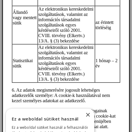
Az elektronikus kereskedelmi
Állandó
szolgáltatások, valamint az
vagy mentett
információs társadalmi
az érintett
sütik
szolgáltatások egyes
törléséig
kérdéseiről szóló 2001.
CVIII. törvény (Elkertv.)
13/A. § (3) bekezdése
Az elektronikus kereskedelmi
szolgáltatások, valamint az
információs társadalmi
Statisztikai
1 hónap – 2
szolgáltatások egyes
sütik
év
kérdéseiről szóló 2001.
CVIII. törvény (Elkertv.)
13/A. § (3) bekezdése
6. Az adatok megismerésére jogosult lehetséges
adatkezelők személye: A cookie-k használatával nem
kezel személyes adatokat az adatkezelő.
7. Az érintettek adatkezeléssel kapcsolatos jogainak
×
ismertetése: Az érintettnek lehetőségük van a cookie-kat
Ez a weboldal sütiket használ
törölni a böngészők Eszközök/Beállítások menüjében
általában az Adatvédelem menüpont beállításai alatt.
Ez a weboldal sütiket használ a felhasználói