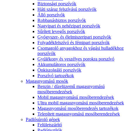
Biztonsági porszívók
Háti száraz felszívású porszívók
Álló porszívók
Robbanásbiztos porszívók
Nagyipari és nehézipari porszívók
Sűrített levegős porszívók
Gyógyszer- és élelmiszeripari porszívók
Folyadékfelszívó és fémipari porszívók
Csomagoló anyagokhoz és vágási hulladékhoz
porszívók
Gyúlékony és veszélyes porokra porszívó
Akkumulátoros porszívók
Önkiszolgáló porszívók
Porszívó tartozékok
Magasnyomású mosók
Benzin / dízelüzemű magasnyomású
mosóberendezések
Mobil magasnyomású mosóberendezések
Ultra mobil magasnyomású mosóberendezések
Magasnyomású mosóberendezés tartozékok
Telepített magasnyomású mosóberendezések
Padlósúroló gépek
Felületszárító
Padlótisztítók