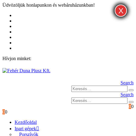
Üdvözöljük honlapunkon és webáruházunkban!
X
X
X
Kezdőoldal
Rólunk
Hivatalos garancia és márkaszervíz
Blog
Fiókom
Kosár
Pénztár
Hívjon minket:
+36 (53) 570-012
Search
Search
0
0
0
0
Kezdőoldal
Ipari gépek
Porszívók