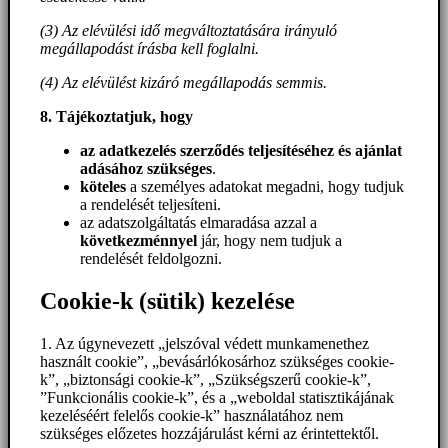
(3) Az elévülési idő megváltoztatására irányuló
megállapodást írásba kell foglalni.
(4) Az elévülést kizáró megállapodás semmis.
8. Tájékoztatjuk, hogy
az adatkezelés szerződés teljesítéséhez és ajánlat
adásához szükséges
.
köteles
a személyes adatokat megadni, hogy tudjuk
a rendelését teljesíteni.
az adatszolgáltatás elmaradása azzal a
következménnyel
jár, hogy nem tudjuk a
rendelését feldolgozni.
Cookie-k (sütik) kezelése
1. Az úgynevezett „jelszóval védett munkamenethez
használt cookie”, „bevásárlókosárhoz szükséges cookie-
k”, „biztonsági cookie-k”, „Szükségszerű cookie-k”,
”Funkcionális cookie-k”, és a „weboldal statisztikájának
kezeléséért felelős cookie-k” használatához nem
szükséges előzetes hozzájárulást kérni az érintettektől.