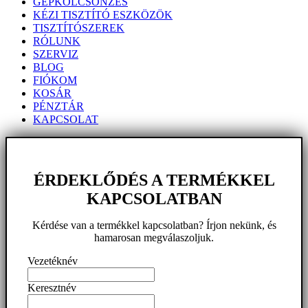
GÉPKÖLCSÖNZÉS
KÉZI TISZTÍTÓ ESZKÖZÖK
TISZTÍTÓSZEREK
RÓLUNK
SZERVIZ
BLOG
FIÓKOM
KOSÁR
PÉNZTÁR
KAPCSOLAT
ÉRDEKLŐDÉS A TERMÉKKEL
KAPCSOLATBAN
Kérdése van a termékkel kapcsolatban? Írjon nekünk, és
hamarosan megválaszoljuk.
Vezetéknév
Keresztnév