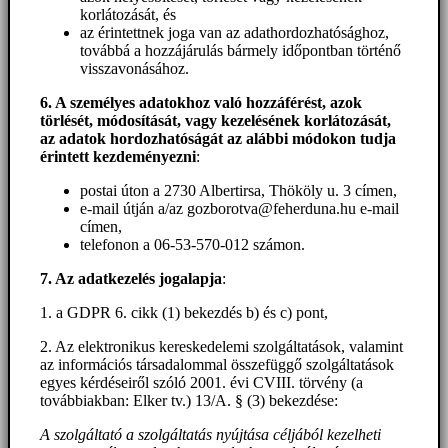
korlátozását, és
az érintettnek joga van az adathordozhatósághoz,
továbbá a hozzájárulás bármely időpontban történő
visszavonásához.
6. A személyes adatokhoz
való hozzáférést
, azok
törlését, módosítását, vagy kezelésének korlátozását,
az adatok hordozhatóságát az alábbi módokon tudja
érintett kezdeményezni
:
postai úton a 2730 Albertirsa, Thököly u. 3 címen,
e-mail útján a/az gozborotva@feherduna.hu e-mail
címen,
telefonon a 06-53-570-012 számon.
7. Az adatkezelés jogalapja
:
1. a GDPR 6. cikk (1) bekezdés b) és c) pont,
2. Az elektronikus kereskedelemi szolgáltatások, valamint
az információs társadalommal összefüggő szolgáltatások
egyes kérdéseiről szóló 2001. évi CVIII. törvény (a
továbbiakban: Elker tv.) 13/A. § (3) bekezdése:
A szolgáltató a szolgáltatás nyújtása céljából kezelheti