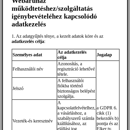
Webáruház
működtetéshez/szolgáltatás
igénybevételéhez kapcsolódó
adatkezelés
1. Az adatgyűjtés ténye, a kezelt adatok köre és az
adatkezelés célja
:
Az adatkezelés
Személyes adat
Jogalap
célja
Azonosítás, a
Felhasználói név
regisztráció lehetővé
tétele.
A felhasználói
fiókba történő
Jelszó
biztonságos belépést
szolgálja.
A
kapcsolatfelvételhez,
a GDPR 6.
a vásárláshoz, a
cikk (1)
szabályszerű számla
bekezdés b)
Vezeték-és keresztnév
kiállításához, az
pontja és az
elállási jog
Elker tv.