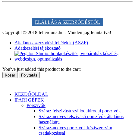
AZ ÁRAK TÁJÉKOZTATÓ JELLEGŰEK!
ELÁLLÁS A SZERZŐDÉSTŐL
Copyright © 2018 feherduna.hu - Minden jog fenntartva!
Általános szerződési feltételek (ÁSZF)
Adatkezelési tájékoztató
You've just added this product to the cart:
Kosár
Folytatás
KEZDŐOLDAL
IPARI GÉPEK
Porszívók
Száraz felszívású szállodai/irodai porszívók
Száraz-nedves felszívású porszívók általános
használatra
Száraz-nedves porszívók kéziszerszám
csatlakozással