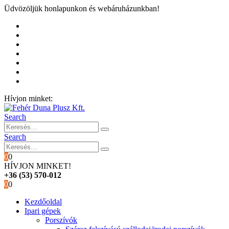
Üdvözöljük honlapunkon és webáruházunkban!
Kezdőoldal
Rólunk
Hivatalos garancia és márkaszervíz
Blog
Fiókom
Kosár
Pénztár
Hívjon minket:
+36 (53) 570-012
Search
Search
0
0
HÍVJON MINKET!
+36 (53) 570-012
0
0
Kezdőoldal
Ipari gépek
Porszívók