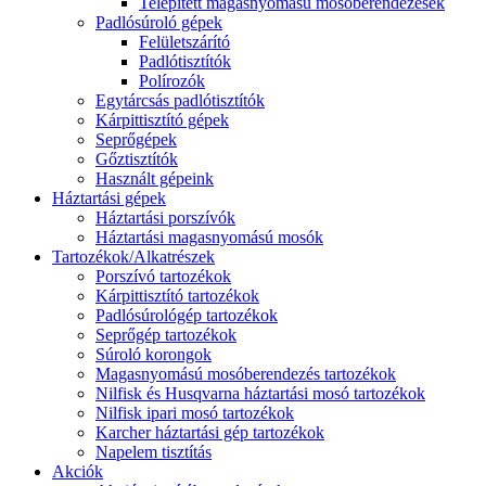
Telepített magasnyomású mosóberendezések
Padlósúroló gépek
Felületszárító
Padlótisztítók
Polírozók
Egytárcsás padlótisztítók
Kárpittisztító gépek
Seprőgépek
Gőztisztítók
Használt gépeink
Háztartási gépek
Háztartási porszívók
Háztartási magasnyomású mosók
Tartozékok/Alkatrészek
Porszívó tartozékok
Kárpittisztító tartozékok
Padlósúrológép tartozékok
Seprőgép tartozékok
Súroló korongok
Magasnyomású mosóberendezés tartozékok
Nilfisk és Husqvarna háztartási mosó tartozékok
Nilfisk ipari mosó tartozékok
Karcher háztartási gép tartozékok
Napelem tisztítás
Akciók