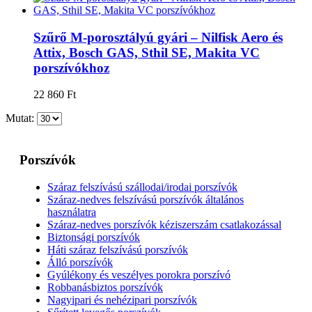
Szűrő M-porosztályú gyári – Nilfisk Aero és
Attix, Bosch GAS, Sthil SE, Makita VC
porszívókhoz
22 860
Ft
Mutat:
Porszívók
Száraz felszívású szállodai/irodai porszívók
Száraz-nedves felszívású porszívók általános
használatra
Száraz-nedves porszívók kéziszerszám csatlakozással
Biztonsági porszívók
Háti száraz felszívású porszívók
Álló porszívók
Gyúlékony és veszélyes porokra porszívó
Robbanásbiztos porszívók
Nagyipari és nehézipari porszívók