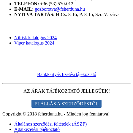
TELEFON:
+36 (53) 570-012
E-MAIL:
gozborotva@feherduna.hu
NYITVA TARTÁS:
H-Cs: 8-16, P: 8-15, Szo-V: zárva
KATALÓGUSOK
Nilfisk katalógus 2024
Viper katalógus 2024
Bankkártyás fizetési tájékoztató
AZ ÁRAK TÁJÉKOZTATÓ JELLEGŰEK!
ELÁLLÁS A SZERZŐDÉSTŐL
Copyright © 2018 feherduna.hu - Minden jog fenntartva!
Általános szerződési feltételek (ÁSZF)
Adatkezelési tájékoztató