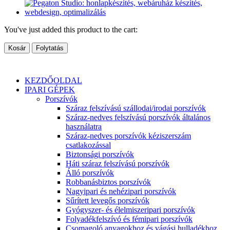
You've just added this product to the cart:
Kosár
Folytatás
KEZDŐOLDAL
IPARI GÉPEK
Porszívók
Száraz felszívású szállodai/irodai porszívók
Száraz-nedves felszívású porszívók általános
használatra
Száraz-nedves porszívók kéziszerszám
csatlakozással
Biztonsági porszívók
Háti száraz felszívású porszívók
Álló porszívók
Robbanásbiztos porszívók
Nagyipari és nehézipari porszívók
Sűrített levegős porszívók
Gyógyszer- és élelmiszeripari porszívók
Folyadékfelszívó és fémipari porszívók
Csomagoló anyagokhoz és vágási hulladékhoz