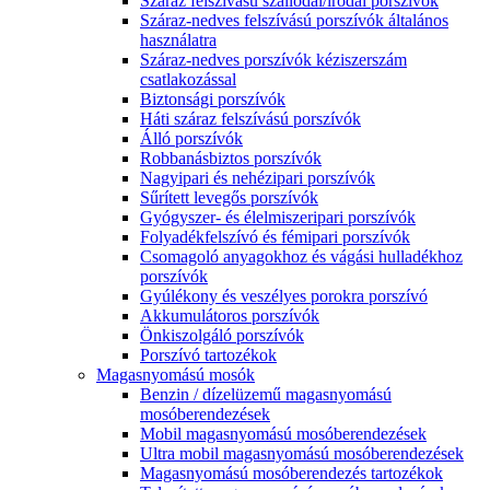
Száraz felszívású szállodai/irodai porszívók
Száraz-nedves felszívású porszívók általános
használatra
Száraz-nedves porszívók kéziszerszám
csatlakozással
Biztonsági porszívók
Háti száraz felszívású porszívók
Álló porszívók
Robbanásbiztos porszívók
Nagyipari és nehézipari porszívók
Sűrített levegős porszívók
Gyógyszer- és élelmiszeripari porszívók
Folyadékfelszívó és fémipari porszívók
Csomagoló anyagokhoz és vágási hulladékhoz
porszívók
Gyúlékony és veszélyes porokra porszívó
Akkumulátoros porszívók
Önkiszolgáló porszívók
Porszívó tartozékok
Magasnyomású mosók
Benzin / dízelüzemű magasnyomású
mosóberendezések
Mobil magasnyomású mosóberendezések
Ultra mobil magasnyomású mosóberendezések
Magasnyomású mosóberendezés tartozékok