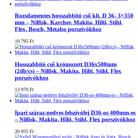
Rozsdamentes hosszabbító cső klt. D 36- 3×350
mm – Nilfisk, Karcher, Makita, Hilti, Stihl,
Flex, Bosch, Metabo porszívókhoz
10 795
Ft
Hosszabbító cső krómozott D36x500mm
(2db/cs) – Nilfisk, Makita, Hilti, Stihl, Flex
porszívókhoz
13 970
Ft
Ipari száraz-nedves felszívófej D36-os 400mm-es
– Nilfisk, Makita, Hilti, Stihl, Flex porszívókhoz
20 955
Ft