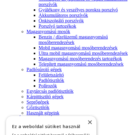
porszívók
Gyúlékony és veszélyes porokra porszívó
Akkumulátoros porszívók
Önkiszolgáló porszívók
Porszívó tartozékok
Magasnyomású mosók
Benzin / dízelüzemű magasnyomású
mosóberendezések
Mobil magasnyomású mosóberendezések
Ultra mobil magasnyomású mosóberendezések
Magasnyomású mosóberendezés tartozékok
Telepített magasnyomású mosóberendezések
Padlósúroló gépek
Felületszárító
Padlótisztítók
Polírozók
Egytárcsás padlótisztítók
Kárpittisztító gépek
Seprőgépek
Gőztisztítók
Használt gépeink
HÁZTARTÁSI GÉPEK
×
Háztartási porszívók
Ez a weboldal sütiket használ
Háztartási magasnyomású mosók
TARTOZÉKOK/ALKATRÉSZEK