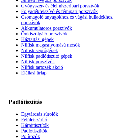
Sűrített levegős porszívók
Gyógyszer- és élelmiszeripari porszívók
Folyadékfelszívó és fémipari porszívók
Csomagoló anyagokhoz és vágási hulladékhoz
porszívók
Akkumulátoros porszívók
Önkiszolgáló porszívók
Háztartási gépek
Nilfisk magasnyomású mosók
Nilfisk seprőgépek
Nilfisk padlótisztító gépek
Nilfisk porszívók
Nilfisk tartozék akció
Elállási űrlap
Padlótisztítás
Egytárcsás súrolók
Felületszárító
Kárpittisztítók
Padlótisztítók
Polírozók