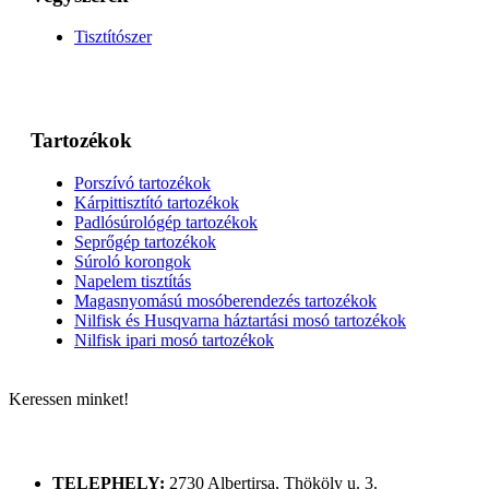
Tisztítószer
Tartozékok
Porszívó tartozékok
Kárpittisztító tartozékok
Padlósúrológép tartozékok
Seprőgép tartozékok
Súroló korongok
Napelem tisztítás
Magasnyomású mosóberendezés tartozékok
Nilfisk és Husqvarna háztartási mosó tartozékok
Nilfisk ipari mosó tartozékok
Keressen minket!
ELÉRHETŐSÉGÜNK
TELEPHELY:
2730 Albertirsa, Thököly u. 3.