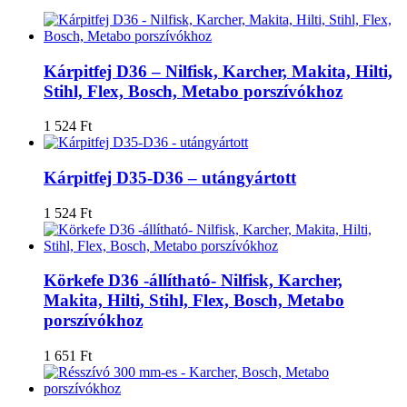
Kárpitfej D36 – Nilfisk, Karcher, Makita, Hilti,
Stihl, Flex, Bosch, Metabo porszívókhoz
1 524
Ft
Kárpitfej D35-D36 – utángyártott
1 524
Ft
Körkefe D36 -állítható- Nilfisk, Karcher,
Makita, Hilti, Stihl, Flex, Bosch, Metabo
porszívókhoz
1 651
Ft