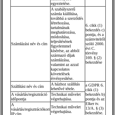
egyeztetése.
A szabályszerű
számla kiállítása,
továbbá a szerződés
létrehozása,
6. cikk (1)
tartalmának
bekezdés c)
meghatározása,
pontja, és a
módosítása,
számvitelről
teljesítésének
Számlázási név és cím
szóló 2000.
figyelemmel
évi C.
kísérése, az abból
törvény
származó díjak
169. § (2)
számlázása,
bekezdése
valamint az azzal
kapcsolatos
követelések
érvényesítése.
A házhoz szállítás
a GDPR 6.
Szállítási név és cím
lehetővé tétele.
cikk (1)
A vásárlás/regisztráció
Technikai művelet
bekezdés b)
időpontja
végrehajtása.
pontja és az
Elker tv.
A
Technikai művelet
13/A. § (3)
vásárlás/regisztrációkori
végrehajtása.
bekezdése.
IP cím