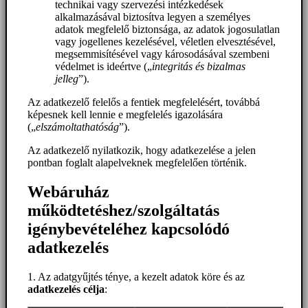
technikai vagy szervezési intézkedések
alkalmazásával biztosítva legyen a személyes
adatok megfelelő biztonsága, az adatok jogosulatlan
vagy jogellenes kezelésével, véletlen elvesztésével,
megsemmisítésével vagy károsodásával szembeni
védelmet is ideértve („
integritás és bizalmas
jelleg
”).
Az adatkezelő felelős a fentiek megfelelésért, továbbá
képesnek kell lennie e megfelelés igazolására
(„
elszámoltathatóság
”).
Az adatkezelő nyilatkozik, hogy adatkezelése a jelen
pontban foglalt alapelveknek megfelelően történik.
Webáruház
működtetéshez/szolgáltatás
igénybevételéhez kapcsolódó
adatkezelés
1. Az adatgyűjtés ténye, a kezelt adatok köre és az
adatkezelés célja
: