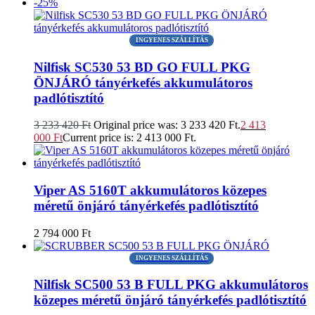
-25%
INGYENES SZÁLLÍTÁS
Nilfisk SC530 53 BD GO FULL PKG
ÖNJÁRÓ tányérkefés akkumulátoros
padlótisztító
3 233 420
Ft
Original price was: 3 233 420 Ft.
2 413
000
Ft
Current price is: 2 413 000 Ft.
Viper AS 5160T akkumulátoros közepes
méretű önjáró tányérkefés padlótisztító
2 794 000
Ft
INGYENES SZÁLLÍTÁS
Nilfisk SC500 53 B FULL PKG akkumulátoros
közepes méretű önjáró tányérkefés padlótisztító