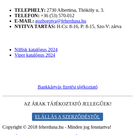
TELEPHELY:
2730 Albertirsa, Thököly u. 3.
TELEFON:
+36 (53) 570-012
E-MAIL:
gozborotva@feherduna.hu
NYITVA TARTÁS:
H-Cs: 8-16, P: 8-15, Szo-V: zárva
KATALÓGUSOK
Nilfisk katalógus 2024
Viper katalógus 2024
Bankkártyás fizetési tájékoztató
AZ ÁRAK TÁJÉKOZTATÓ JELLEGŰEK!
ELÁLLÁS A SZERZŐDÉSTŐL
Copyright © 2018 feherduna.hu - Minden jog fenntartva!