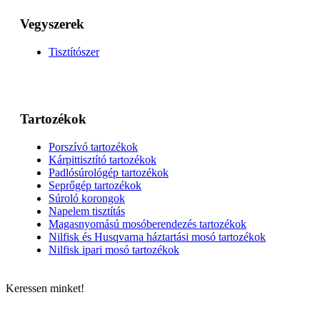
Vegyszerek
Tisztítószer
Tartozékok
Porszívó tartozékok
Kárpittisztító tartozékok
Padlósúrológép tartozékok
Seprőgép tartozékok
Súroló korongok
Napelem tisztítás
Magasnyomású mosóberendezés tartozékok
Nilfisk és Husqvarna háztartási mosó tartozékok
Nilfisk ipari mosó tartozékok
Keressen minket!
ELÉRHETŐSÉGÜNK