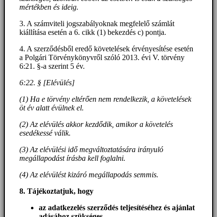
mértékben és ideig.
3. A számviteli jogszabályoknak megfelelő számlát
kiállítása esetén a 6. cikk (1) bekezdés c) pontja.
4. A szerződésből eredő követelések érvényesítése esetén
a Polgári Törvénykönyvről szóló 2013. évi V. törvény
6:21. §-a szerint 5 év.
6:22. § [Elévülés]
(1) Ha e törvény eltérően nem rendelkezik, a követelések
öt év alatt évülnek el.
(2) Az elévülés akkor kezdődik, amikor a követelés
esedékessé válik.
(3) Az elévülési idő megváltoztatására irányuló
megállapodást írásba kell foglalni.
(4) Az elévülést kizáró megállapodás semmis.
8. Tájékoztatjuk, hogy
az adatkezelés szerződés teljesítéséhez és ajánlat
adásához szükséges
.