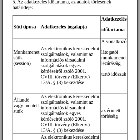
5. Az adatkezelés időtartama, az adatok törlésének
határideje:
Adatkezelés
Süti típusa
Adatkezelés jogalapja
időtartama
A vonatkozó
Az elektronikus kereskedelmi
Munkamenet
látogatói
szolgáltatások, valamint az
sütik
munkamenet
információs társadalmi
(session)
lezárásáig
szolgáltatások egyes
kérdéseiről szóló 2001.
tartó időszak
CVIII. törvény (Elkertv.)
13/A. § (3) bekezdése
Az elektronikus kereskedelmi
Állandó
szolgáltatások, valamint az
vagy mentett
információs társadalmi
az érintett
sütik
szolgáltatások egyes
törléséig
kérdéseiről szóló 2001.
CVIII. törvény (Elkertv.)
13/A. § (3) bekezdése
Az elektronikus kereskedelmi