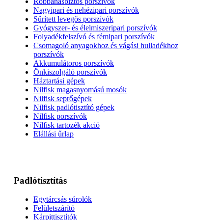
Robbanásbiztos porszívók
Nagyipari és nehézipari porszívók
Sűrített levegős porszívók
Gyógyszer- és élelmiszeripari porszívók
Folyadékfelszívó és fémipari porszívók
Csomagoló anyagokhoz és vágási hulladékhoz
porszívók
Akkumulátoros porszívók
Önkiszolgáló porszívók
Háztartási gépek
Nilfisk magasnyomású mosók
Nilfisk seprőgépek
Nilfisk padlótisztító gépek
Nilfisk porszívók
Nilfisk tartozék akció
Elállási űrlap
Padlótisztítás
Egytárcsás súrolók
Felületszárító
Kárpittisztítók