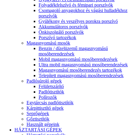
Folyadékfelszívó és fémipari porszívók
Csomagoló anyagokhoz és vágási hulladékhoz
porszívók
Gyúlékony és veszélyes porokra porszívó
Akkumulátoros porszívók
Önkiszolgáló porszívók
Porszívó tartozékok
Magasnyomású mosók
Benzin / dízelüzemű magasnyomású
mosóberendezések
Mobil magasnyomású mosóberendezések
Ultra mobil magasnyomású mosóberendezések
Magasnyomású mosóberendezés tartozékok
Telepített magasnyomású mosóberendezések
Padlósúroló gépek
Felületszárító
Padlótisztítók
Polírozók
Egytárcsás padlótisztítók
Kárpittisztító gépek
Seprőgépek
Gőztisztítók
Használt gépeink
HÁZTARTÁSI GÉPEK