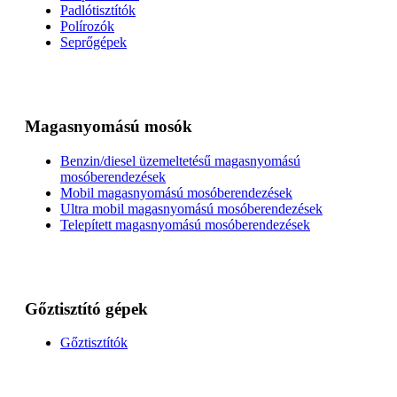
Padlótisztítók
Polírozók
Seprőgépek
Magasnyomású mosók
Benzin/diesel üzemeltetésű magasnyomású
mosóberendezések
Mobil magasnyomású mosóberendezések
Ultra mobil magasnyomású mosóberendezések
Telepített magasnyomású mosóberendezések
Gőztisztító gépek
Gőztisztítók