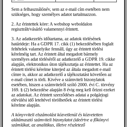
Sem a felhasználónév, sem az e-mail cím esetében nem
szükséges, hogy személyes adatot tartalmazzon.
2. Az érintettek köre: A webshop weboldalon
regisztrált/vásárló valamennyi érintett.
3. Az adatkezelés időtartama, az adatok törlésének
határideje: Ha a GDPR 17. cikk (1) bekezdésében foglalt
feltételek valamelyike fennáll, úgy az érintett törlési
kérelméig tart. Az érintett által megadott bármely
személyes adat törléséről az adatkezelő a GDPR 19. cikke
alapján, elektronikus úton tájékoztatja az érintettet. Ha az
érintett törlési kérelme kiterjed az általa megadott e-mail
címre is, akkor az adatkezelő a tájékoztatást követően az
e-mail címet is törli. Kivéve a számviteli bizonylatok
esetében, hiszen a számvitelről szóló 2000. évi C. törvény
169. § (2) bekezdése alapján 8 évig meg kell őrizni ezeket
az adatokat. Az érintett szerződéses adatai a polgárjogi
elévülési idő leteltével törölhetőek az érintett törlési
kérelme alapján.
A könyvviteli elszámolást közvetlenül és közvetetten
alátámasztó számviteli bizonylatot (ideértve a főkönyvi
számlákat, az analitikus, illetve részletező