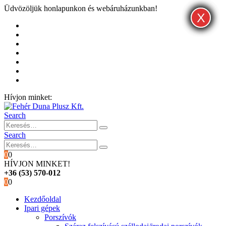
Üdvözöljük honlapunkon és webáruházunkban!
X
X
X
Kezdőoldal
Rólunk
Hivatalos garancia és márkaszervíz
Blog
Fiókom
Kosár
Pénztár
Hívjon minket:
+36 (53) 570-012
Search
Search
0
0
HÍVJON MINKET!
+36 (53) 570-012
0
0
Kezdőoldal
Ipari gépek
Porszívók