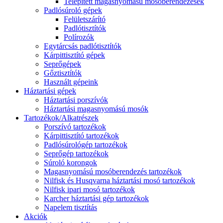
Telepített magasnyomású mosóberendezések
Padlósúroló gépek
Felületszárító
Padlótisztítók
Polírozók
Egytárcsás padlótisztítók
Kárpittisztító gépek
Seprőgépek
Gőztisztítók
Használt gépeink
Háztartási gépek
Háztartási porszívók
Háztartási magasnyomású mosók
Tartozékok/Alkatrészek
Porszívó tartozékok
Kárpittisztító tartozékok
Padlósúrológép tartozékok
Seprőgép tartozékok
Súroló korongok
Magasnyomású mosóberendezés tartozékok
Nilfisk és Husqvarna háztartási mosó tartozékok
Nilfisk ipari mosó tartozékok
Karcher háztartási gép tartozékok
Napelem tisztítás
Akciók