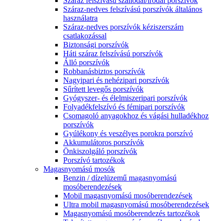
Száraz felszívású szállodai/irodai porszívók
Száraz-nedves felszívású porszívók általános
használatra
Száraz-nedves porszívók kéziszerszám
csatlakozással
Biztonsági porszívók
Háti száraz felszívású porszívók
Álló porszívók
Robbanásbiztos porszívók
Nagyipari és nehézipari porszívók
Sűrített levegős porszívók
Gyógyszer- és élelmiszeripari porszívók
Folyadékfelszívó és fémipari porszívók
Csomagoló anyagokhoz és vágási hulladékhoz
porszívók
Gyúlékony és veszélyes porokra porszívó
Akkumulátoros porszívók
Önkiszolgáló porszívók
Porszívó tartozékok
Magasnyomású mosók
Benzin / dízelüzemű magasnyomású
mosóberendezések
Mobil magasnyomású mosóberendezések
Ultra mobil magasnyomású mosóberendezések
Magasnyomású mosóberendezés tartozékok