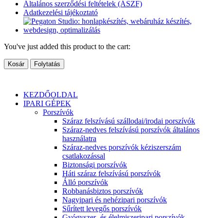
Általános szerződési feltételek (ÁSZF)
Adatkezelési tájékoztató
You've just added this product to the cart:
Kosár
Folytatás
KEZDŐOLDAL
IPARI GÉPEK
Porszívók
Száraz felszívású szállodai/irodai porszívók
Száraz-nedves felszívású porszívók általános
használatra
Száraz-nedves porszívók kéziszerszám
csatlakozással
Biztonsági porszívók
Háti száraz felszívású porszívók
Álló porszívók
Robbanásbiztos porszívók
Nagyipari és nehézipari porszívók
Sűrített levegős porszívók
Gyógyszer- és élelmiszeripari porszívók