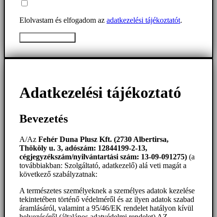
Elolvastam és elfogadom az
adatkezelési tájékoztatót
.
Üzenet elküldése
Adatkezelési tájékoztató
Bevezetés
A/Az
Fehér Duna Plusz Kft. (2730 Albertirsa,
Thököly u. 3, adószám: 12844199-2-13,
cégjegyzékszám/nyilvántartási szám: 13-09-091275)
(a
továbbiakban: Szolgáltató, adatkezelő) alá veti magát a
következő szabályzatnak:
A természetes személyeknek a személyes adatok kezelése
tekintetében történő védelméről és az ilyen adatok szabad
áramlásáról, valamint a 95/46/EK rendelet hatályon kívül
helyezéséről (általános adatvédelmi rendelet) AZ