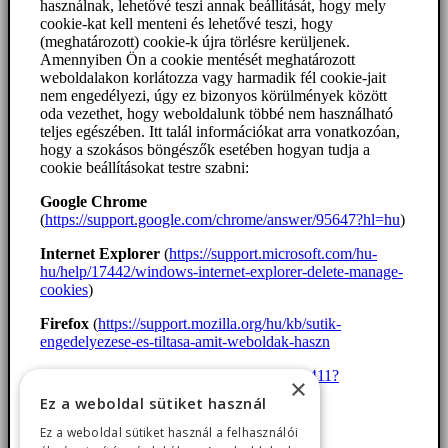
használnak, lehetővé teszi annak beállítását, hogy mely
cookie-kat kell menteni és lehetővé teszi, hogy
(meghatározott) cookie-k újra törlésre kerüljenek.
Amennyiben Ön a cookie mentését meghatározott
weboldalakon korlátozza vagy harmadik fél cookie-jait
nem engedélyezi, úgy ez bizonyos körülmények között
oda vezethet, hogy weboldalunk többé nem használható
teljes egészében. Itt talál információkat arra vonatkozóan,
hogy a szokásos böngészők esetében hogyan tudja a
cookie beállításokat testre szabni:
Google Chrome
(
https://support.google.com/chrome/answer/95647?hl=hu
)
Internet Explorer
(
https://support.microsoft.com/hu-
hu/help/17442/windows-internet-explorer-delete-manage-
cookies
)
Firefox
(
https://support.mozilla.org/hu/kb/sutik-
engedelyezese-es-tiltasa-amit-weboldak-haszn
Safari
(
https://support.apple.com/kb/PH21411?
×
locale=hu_HU
)
Ez a weboldal sütiket használ
Ez a weboldal sütiket használ a felhasználói