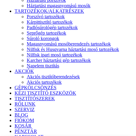
Háztartási porszívók
Háztartási magasnyomású mosók
TARTOZÉKOK/ALKATRÉSZEK
Porszívó tartozékok
Kárpittisztító tartozékok
Padlósúrológép tartozékok
Seprőgép tartozékok
Súroló korongok
Magasnyomású mosóberendezés tartozékok
Nilfisk és Husqvarna háztartási mosó tartozékok
Nilfisk ipari mosó tartozékok
Karcher háztartási gép tartozékok
Napelem tisztítás
AKCIÓK
Akciós tisztítóberendezések
Akciós tartozékok
GÉPKÖLCSÖNZÉS
KÉZI TISZTÍTÓ ESZKÖZÖK
TISZTÍTÓSZEREK
RÓLUNK
SZERVIZ
BLOG
FIÓKOM
KOSÁR
PÉNZTÁR