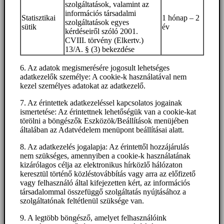
szolgáltatások, valamint az
információs társadalmi
Statisztikai
1 hónap – 2
szolgáltatások egyes
sütik
év
kérdéseiről szóló 2001.
CVIII. törvény (Elkertv.)
13/A. § (3) bekezdése
6. Az adatok megismerésére jogosult lehetséges
adatkezelők személye: A cookie-k használatával nem
kezel személyes adatokat az adatkezelő.
7. Az érintettek adatkezeléssel kapcsolatos jogainak
ismertetése: Az érintettnek lehetőségük van a cookie-kat
törölni a böngészők Eszközök/Beállítások menüjében
általában az Adatvédelem menüpont beállításai alatt.
8. Az adatkezelés jogalapja: Az érintettől hozzájárulás
nem szükséges, amennyiben a cookie-k használatának
kizárólagos célja az elektronikus hírközlő hálózaton
keresztül történő közléstovábbítás vagy arra az előfizető
vagy felhasználó által kifejezetten kért, az információs
társadalommal összefüggő szolgáltatás nyújtásához a
szolgáltatónak feltétlenül szüksége van.
9. A legtöbb böngésző, amelyet felhasználóink