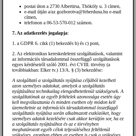
postai úton a 2730 Albertirsa, Thököly u. 3 címen,
e-mail útján a/az gozborotva@feherduna.hu e-mail
címen,
telefonon a 06-53-570-012 számon.
7. Az adatkezelés jogalapja
:
1. a GDPR 6. cikk (1) bekezdés b) és c) pont,
2. Az elektronikus kereskedelemi szolgáltatások, valamint
az információs társadalommal összefüggő szolgáltatások
egyes kérdéseiről szóló 2001. évi CVIII. törvény (a
továbbiakban: Elker tv.) 13/A. § (3) bekezdése:
A szolgáltató a szolgáltatás nyújtása céljából kezelheti
azon személyes adatokat, amelyek a szolgáltatás
nyújtásához technikailag elengedhetetlenül szükségesek. A
szolgáltatónak az egyéb feltételek azonossága esetén úgy
kell megválasztania és minden esetben oly módon kell
üzemeltetnie az információs társadalommal összefüggő
szolgáltatás nyújtása során alkalmazott eszközöket, hogy
személyes adatok kezelésére csak akkor kerüljön sor, ha ez
a szolgáltatás nyújtásához és az e törvényben
meghatározott egyéb célok teljesüléséhez feltétlenül
szükséges, azonban ebben az esetben is csak a szükséges