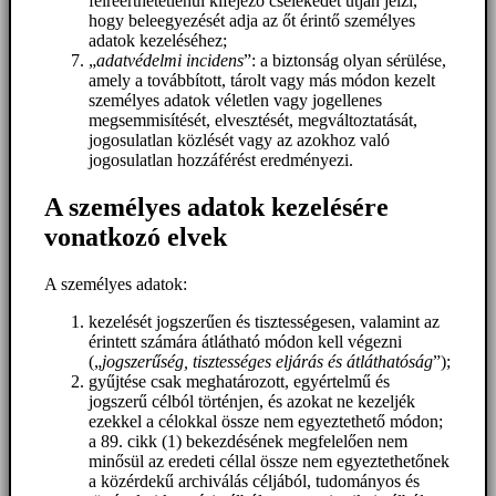
félreérthetetlenül kifejező cselekedet útján jelzi,
hogy beleegyezését adja az őt érintő személyes
adatok kezeléséhez;
„
adatvédelmi incidens
”: a biztonság olyan sérülése,
amely a továbbított, tárolt vagy más módon kezelt
személyes adatok véletlen vagy jogellenes
megsemmisítését, elvesztését, megváltoztatását,
jogosulatlan közlését vagy az azokhoz való
jogosulatlan hozzáférést eredményezi.
A személyes adatok kezelésére
vonatkozó elvek
A személyes adatok:
kezelését jogszerűen és tisztességesen, valamint az
érintett számára átlátható módon kell végezni
(„
jogszerűség, tisztességes eljárás és átláthatóság
”);
gyűjtése csak meghatározott, egyértelmű és
jogszerű célból történjen, és azokat ne kezeljék
ezekkel a célokkal össze nem egyeztethető módon;
a 89. cikk (1) bekezdésének megfelelően nem
minősül az eredeti céllal össze nem egyeztethetőnek
a közérdekű archiválás céljából, tudományos és