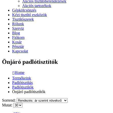
Akciós tisztítóberendezések
Akciós tartozékok
Gépkölcsönzés
Kézi tisztító eszközök
Tisztítószerek
Rólunk
Szerviz
Blog
Fiókom
Kosár
Pénztár
Kapcsolat
Önjáró padlótisztítók
Home
Termékeink
Padlótisztítás
Padlótisztítók
Önjáró padlótisztítók
Sorrend:
Mutat: