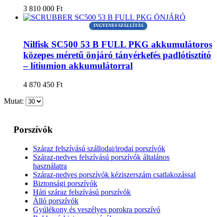
3 810 000
Ft
INGYENES SZÁLLÍTÁS
Nilfisk SC500 53 B FULL PKG akkumulátoros
közepes méretű önjáró tányérkefés padlótisztító
– lítiumion akkumulátorral
4 870 450
Ft
Mutat:
Porszívók
Száraz felszívású szállodai/irodai porszívók
Száraz-nedves felszívású porszívók általános
használatra
Száraz-nedves porszívók kéziszerszám csatlakozással
Biztonsági porszívók
Háti száraz felszívású porszívók
Álló porszívók
Gyúlékony és veszélyes porokra porszívó