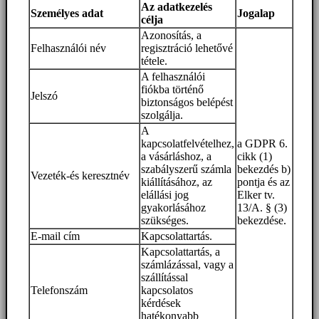
Az adatkezelés
Személyes adat
Jogalap
célja
Azonosítás, a
Felhasználói név
regisztráció lehetővé
tétele.
A felhasználói
fiókba történő
Jelszó
biztonságos belépést
szolgálja.
A
kapcsolatfelvételhez,
a GDPR 6.
a vásárláshoz, a
cikk (1)
szabályszerű számla
bekezdés b)
Vezeték-és keresztnév
kiállításához, az
pontja és az
elállási jog
Elker tv.
gyakorlásához
13/A. § (3)
szükséges.
bekezdése.
E-mail cím
Kapcsolattartás.
Kapcsolattartás, a
számlázással, vagy a
szállítással
Telefonszám
kapcsolatos
kérdések
hatékonyabb