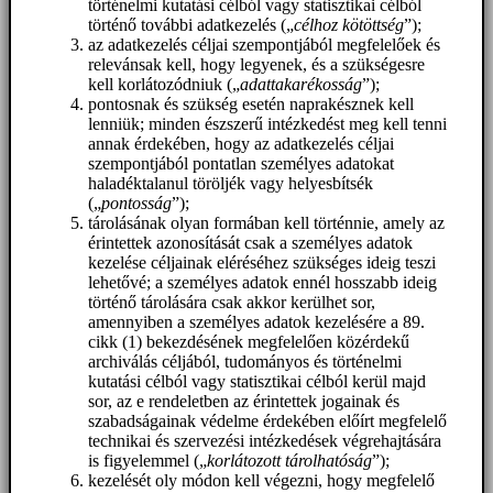
történelmi kutatási célból vagy statisztikai célból
történő további adatkezelés („
célhoz kötöttség
”);
az adatkezelés céljai szempontjából megfelelőek és
relevánsak kell, hogy legyenek, és a szükségesre
kell korlátozódniuk („
adattakarékosság
”);
pontosnak és szükség esetén naprakésznek kell
lenniük; minden észszerű intézkedést meg kell tenni
annak érdekében, hogy az adatkezelés céljai
szempontjából pontatlan személyes adatokat
haladéktalanul töröljék vagy helyesbítsék
(„
pontosság
”);
tárolásának olyan formában kell történnie, amely az
érintettek azonosítását csak a személyes adatok
kezelése céljainak eléréséhez szükséges ideig teszi
lehetővé; a személyes adatok ennél hosszabb ideig
történő tárolására csak akkor kerülhet sor,
amennyiben a személyes adatok kezelésére a 89.
cikk (1) bekezdésének megfelelően közérdekű
archiválás céljából, tudományos és történelmi
kutatási célból vagy statisztikai célból kerül majd
sor, az e rendeletben az érintettek jogainak és
szabadságainak védelme érdekében előírt megfelelő
technikai és szervezési intézkedések végrehajtására
is figyelemmel („
korlátozott tárolhatóság
”);
kezelését oly módon kell végezni, hogy megfelelő