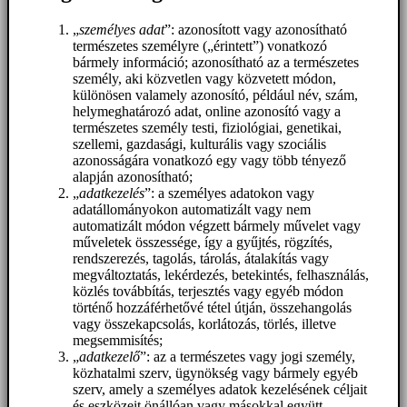
„
személyes adat
”: azonosított vagy azonosítható
természetes személyre („érintett”) vonatkozó
bármely információ; azonosítható az a természetes
személy, aki közvetlen vagy közvetett módon,
különösen valamely azonosító, például név, szám,
helymeghatározó adat, online azonosító vagy a
természetes személy testi, fiziológiai, genetikai,
szellemi, gazdasági, kulturális vagy szociális
azonosságára vonatkozó egy vagy több tényező
alapján azonosítható;
„
adatkezelés
”: a személyes adatokon vagy
adatállományokon automatizált vagy nem
automatizált módon végzett bármely művelet vagy
műveletek összessége, így a gyűjtés, rögzítés,
rendszerezés, tagolás, tárolás, átalakítás vagy
megváltoztatás, lekérdezés, betekintés, felhasználás,
közlés továbbítás, terjesztés vagy egyéb módon
történő hozzáférhetővé tétel útján, összehangolás
vagy összekapcsolás, korlátozás, törlés, illetve
megsemmisítés;
„
adatkezelő
”: az a természetes vagy jogi személy,
közhatalmi szerv, ügynökség vagy bármely egyéb
szerv, amely a személyes adatok kezelésének céljait
és eszközeit önállóan vagy másokkal együtt