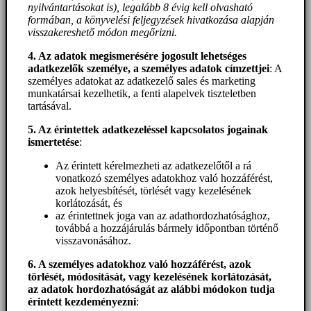
nyilvántartásokat is), legalább 8 évig kell olvasható
formában, a könyvelési feljegyzések hivatkozása alapján
visszakereshető módon megőrizni.
4. Az adatok megismerésére jogosult lehetséges
adatkezelők személye, a személyes adatok címzettjei
: A
személyes adatokat az adatkezelő sales és marketing
munkatársai kezelhetik, a fenti alapelvek tiszteletben
tartásával.
5. A
z érintettek adatkezeléssel kapcsolatos jogainak
ismertetése
:
Az érintett kérelmezheti az adatkezelőtől a rá
vonatkozó személyes adatokhoz való hozzáférést,
azok helyesbítését, törlését vagy kezelésének
korlátozását, és
az érintettnek joga van az adathordozhatósághoz,
továbbá a hozzájárulás bármely időpontban történő
visszavonásához.
6. A személyes adatokhoz
való hozzáférést
, azok
törlését, módosítását, vagy kezelésének korlátozását,
az adatok hordozhatóságát az alábbi módokon tudja
érintett kezdeményezni
: