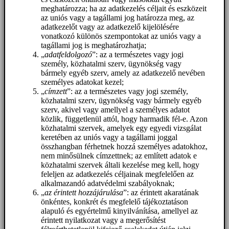
meghatározza; ha az adatkezelés céljait és eszközeit
az uniós vagy a tagállami jog határozza meg, az
adatkezelőt vagy az adatkezelő kijelölésére
vonatkozó különös szempontokat az uniós vagy a
tagállami jog is meghatározhatja;
„
adatfeldolgozó
”: az a természetes vagy jogi
személy, közhatalmi szerv, ügynökség vagy
bármely egyéb szerv, amely az adatkezelő nevében
személyes adatokat kezel;
„
címzett
”: az a természetes vagy jogi személy,
közhatalmi szerv, ügynökség vagy bármely egyéb
szerv, akivel vagy amellyel a személyes adatot
közlik, függetlenül attól, hogy harmadik fél-e. Azon
közhatalmi szervek, amelyek egy egyedi vizsgálat
keretében az uniós vagy a tagállami joggal
összhangban férhetnek hozzá személyes adatokhoz,
nem minősülnek címzettnek; az említett adatok e
közhatalmi szervek általi kezelése meg kell, hogy
feleljen az adatkezelés céljainak megfelelően az
alkalmazandó adatvédelmi szabályoknak;
„
az érintett hozzájárulása
”: az érintett akaratának
önkéntes, konkrét és megfelelő tájékoztatáson
alapuló és egyértelmű kinyilvánítása, amellyel az
érintett nyilatkozat vagy a megerősítést