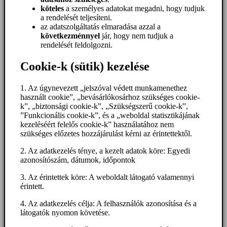
köteles
a személyes adatokat megadni, hogy tudjuk
a rendelését teljesíteni.
az adatszolgáltatás elmaradása azzal a
következménnyel
jár, hogy nem tudjuk a
rendelését feldolgozni.
Cookie-k (sütik) kezelése
1. Az úgynevezett „jelszóval védett munkamenethez
használt cookie”, „bevásárlókosárhoz szükséges cookie-
k”, „biztonsági cookie-k”, „Szükségszerű cookie-k”,
”Funkcionális cookie-k”, és a „weboldal statisztikájának
kezeléséért felelős cookie-k” használatához nem
szükséges előzetes hozzájárulást kérni az érintettektől.
2. Az adatkezelés ténye, a kezelt adatok köre: Egyedi
azonosítószám, dátumok, időpontok
3. Az érintettek köre: A weboldalt látogató valamennyi
érintett.
4. Az adatkezelés célja: A felhasználók azonosítása és a
látogatók nyomon követése.