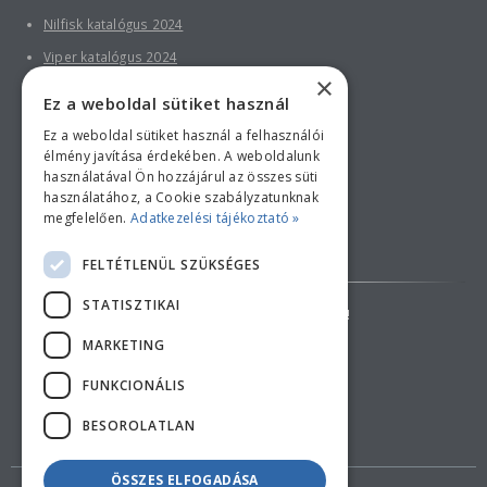
Nilfisk katalógus 2024
Viper katalógus 2024
×
Ez a weboldal sütiket használ
Ez a weboldal sütiket használ a felhasználói
élmény javítása érdekében. A weboldalunk
használatával Ön hozzájárul az összes süti
használatához, a Cookie szabályzatunknak
megfelelően.
Adatkezelési tájékoztató »
Bankkártyás fizetési tájékoztató
FELTÉTLENÜL SZÜKSÉGES
STATISZTIKAI
AZ ÁRAK TÁJÉKOZTATÓ JELLEGŰEK!
MARKETING
ELÁLLÁS A SZERZŐDÉSTŐL
FUNKCIONÁLIS
BESOROLATLAN
ÖSSZES ELFOGADÁSA