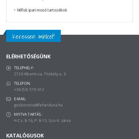
Nilfisk ipari mosó tartozékok
Keressen minket!
ELÉRHETŐSÉGÜNK
TELEPHELY:
2730 Albertirsa, Thököly u. 3.
TELEFON:
+36 (53) 570-012
E-MAIL:
gozborotva@feherduna.hu
NYITVA TARTÁS:
H-Cs: 8-16, P: 8-15, Szo-V: zárva
KATALÓGUSOK