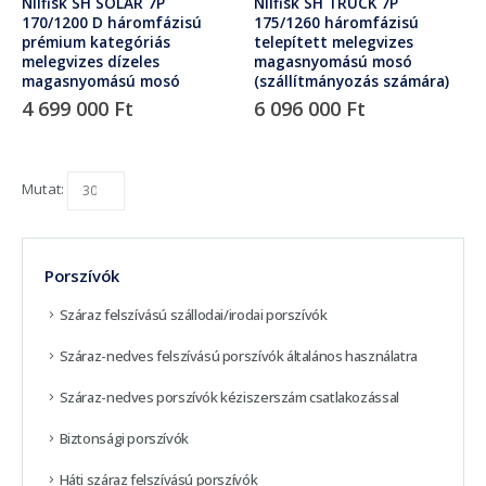
Nilfisk SH SOLAR 7P
Nilfisk SH TRUCK 7P
170/1200 D háromfázisú
175/1260 háromfázisú
prémium kategóriás
telepített melegvizes
melegvizes dízeles
magasnyomású mosó
magasnyomású mosó
(szállítmányozás számára)
4 699 000
Ft
6 096 000
Ft
Mutat:
Porszívók
Száraz felszívású szállodai/irodai porszívók
Száraz-nedves felszívású porszívók általános használatra
Száraz-nedves porszívók kéziszerszám csatlakozással
Biztonsági porszívók
Háti száraz felszívású porszívók