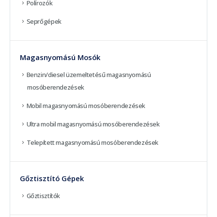
Polírozók
Seprőgépek
Magasnyomású Mosók
Benzin/diesel üzemeltetésű magasnyomású
mosóberendezések
Mobil magasnyomású mosóberendezések
Ultra mobil magasnyomású mosóberendezések
Telepített magasnyomású mosóberendezések
Gőztisztító Gépek
Gőztisztítók