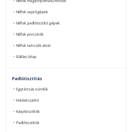
Nilfisk magasnyomású mosók
Nilfisk seprőgépek
Nilfisk padlótisztító gépek
Nilfisk porszívók
Nilfisk tartozék akció
Elállási űrlap
Padlótisztítás
Egytárcsás súrolók
Felületszárító
Kárpittisztítók
Padlótisztítók