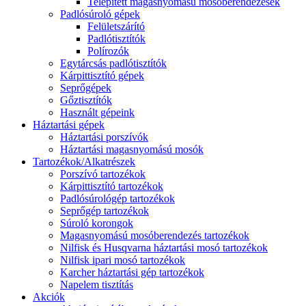
Telepített magasnyomású mosóberendezések
Padlósúroló gépek
Felületszárító
Padlótisztítók
Polírozók
Egytárcsás padlótisztítók
Kárpittisztító gépek
Seprőgépek
Gőztisztítók
Használt gépeink
Háztartási gépek
Háztartási porszívók
Háztartási magasnyomású mosók
Tartozékok/Alkatrészek
Porszívó tartozékok
Kárpittisztító tartozékok
Padlósúrológép tartozékok
Seprőgép tartozékok
Súroló korongok
Magasnyomású mosóberendezés tartozékok
Nilfisk és Husqvarna háztartási mosó tartozékok
Nilfisk ipari mosó tartozékok
Karcher háztartási gép tartozékok
Napelem tisztítás
Akciók