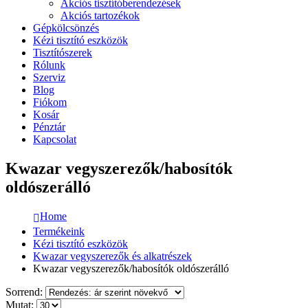
Akciós tisztítóberendezések
Akciós tartozékok
Gépkölcsönzés
Kézi tisztító eszközök
Tisztítószerek
Rólunk
Szerviz
Blog
Fiókom
Kosár
Pénztár
Kapcsolat
Kwazar vegyszerezők/habosítók
oldószerálló
Home
Termékeink
Kézi tisztító eszközök
Kwazar vegyszerezők és alkatrészek
Kwazar vegyszerezők/habosítók oldószerálló
Sorrend:
Mutat: