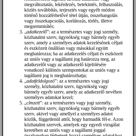
megváltoztatás, lekérdezés, betekintés, felhasználás,
közlés továbbítás, terjesztés vagy egyéb módon
történő hozzáférhetővé tétel útján, összehangolás
vagy összekapcsolás, korlátozás, törlés, illetve
megsemmisítés;
„
adatkezelő
”: az a természetes vagy jogi személy,
közhatalmi szerv, ügynökség vagy bármely egyéb
szerv, amely a személyes adatok kezelésének céljait
és eszközeit önállóan vagy másokkal együtt
meghatározza; ha az adatkezelés céljait és eszközeit
az uniós vagy a tagállami jog határozza meg, az
adatkezelőt vagy az adatkezelő kijelölésére
vonatkozó különös szempontokat az uniós vagy a
tagállami jog is meghatározhatja;
„
adatfeldolgozó
”: az a természetes vagy jogi
személy, közhatalmi szerv, ügynökség vagy
bármely egyéb szerv, amely az adatkezelő nevében
személyes adatokat kezel;
„
címzett
”: az a természetes vagy jogi személy,
közhatalmi szerv, ügynökség vagy bármely egyéb
szerv, akivel vagy amellyel a személyes adatot
közlik, függetlenül attól, hogy harmadik fél-e. Azon
közhatalmi szervek, amelyek egy egyedi vizsgálat
keretében az uniós vagy a tagállami joggal
összhangban férhetnek hozzá személyes adatokhoz,