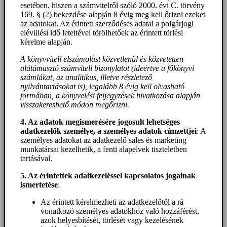
esetében, hiszen a számvitelről szóló 2000. évi C. törvény
169. § (2) bekezdése alapján 8 évig meg kell őrizni ezeket
az adatokat. Az érintett szerződéses adatai a polgárjogi
elévülési idő leteltével törölhetőek az érintett törlési
kérelme alapján.
A könyvviteli elszámolást közvetlenül és közvetetten
alátámasztó számviteli bizonylatot (ideértve a főkönyvi
számlákat, az analitikus, illetve részletező
nyilvántartásokat is), legalább 8 évig kell olvasható
formában, a könyvelési feljegyzések hivatkozása alapján
visszakereshető módon megőrizni.
4. Az adatok megismerésére jogosult lehetséges
adatkezelők személye, a személyes adatok címzettjei
: A
személyes adatokat az adatkezelő sales és marketing
munkatársai kezelhetik, a fenti alapelvek tiszteletben
tartásával.
5. A
z érintettek adatkezeléssel kapcsolatos jogainak
ismertetése
:
Az érintett kérelmezheti az adatkezelőtől a rá
vonatkozó személyes adatokhoz való hozzáférést,
azok helyesbítését, törlését vagy kezelésének