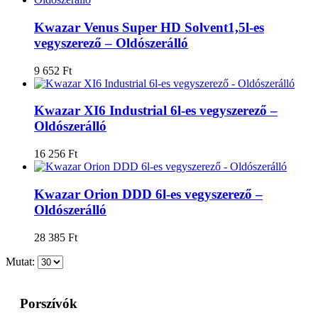
Kwazar Venus Super HD Solvent1,5l-es
vegyszerező – Oldószerálló
9 652
Ft
Kwazar XI6 Industrial 6l-es vegyszerező –
Oldószerálló
16 256
Ft
Kwazar Orion DDD 6l-es vegyszerező –
Oldószerálló
28 385
Ft
Mutat:
Porszívók