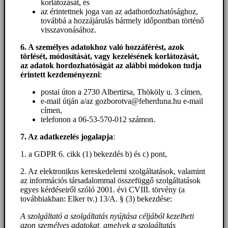
korlátozását, és
az érintettnek joga van az adathordozhatósághoz,
továbbá a hozzájárulás bármely időpontban történő
visszavonásához.
6. A személyes adatokhoz
való hozzáférést
, azok
törlését, módosítását, vagy kezelésének korlátozását,
az adatok hordozhatóságát az alábbi módokon tudja
érintett kezdeményezni
:
postai úton a 2730 Albertirsa, Thököly u. 3 címen,
e-mail útján a/az gozborotva@feherduna.hu e-mail
címen,
telefonon a 06-53-570-012 számon.
7. Az adatkezelés jogalapja
:
1. a GDPR 6. cikk (1) bekezdés b) és c) pont,
2. Az elektronikus kereskedelemi szolgáltatások, valamint
az információs társadalommal összefüggő szolgáltatások
egyes kérdéseiről szóló 2001. évi CVIII. törvény (a
továbbiakban: Elker tv.) 13/A. § (3) bekezdése:
A szolgáltató a szolgáltatás nyújtása céljából kezelheti
azon személyes adatokat, amelyek a szolgáltatás