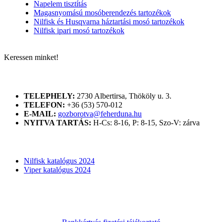
Napelem tisztítás
Magasnyomású mosóberendezés tartozékok
Nilfisk és Husqvarna háztartási mosó tartozékok
Nilfisk ipari mosó tartozékok
Keressen minket!
ELÉRHETŐSÉGÜNK
TELEPHELY:
2730 Albertirsa, Thököly u. 3.
TELEFON:
+36 (53) 570-012
E-MAIL:
gozborotva@feherduna.hu
NYITVA TARTÁS:
H-Cs: 8-16, P: 8-15, Szo-V: zárva
KATALÓGUSOK
Nilfisk katalógus 2024
Viper katalógus 2024