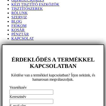
GÉPKÖLCSÖNZÉS
KÉZI TISZTÍTÓ ESZKÖZÖK
TISZTÍTÓSZEREK
RÓLUNK
SZERVIZ
BLOG
FIÓKOM
KOSÁR
PÉNZTÁR
KAPCSOLAT
ÉRDEKLŐDÉS A TERMÉKKEL
KAPCSOLATBAN
Kérdése van a termékkel kapcsolatban? Írjon nekünk, és
hamarosan megválaszoljuk.
Vezetéknév
Keresztnév
E-mail cím