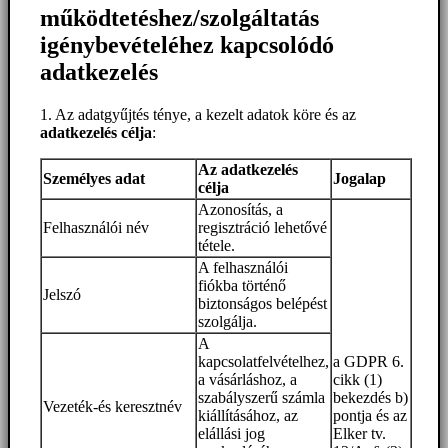
működtetéshez/szolgáltatás
igénybevételéhez kapcsolódó
adatkezelés
1. Az adatgyűjtés ténye, a kezelt adatok köre és az
adatkezelés célja
:
Az adatkezelés
Személyes adat
Jogalap
célja
Azonosítás, a
Felhasználói név
regisztráció lehetővé
tétele.
A felhasználói
fiókba történő
Jelszó
biztonságos belépést
szolgálja.
A
kapcsolatfelvételhez,
a GDPR 6.
a vásárláshoz, a
cikk (1)
szabályszerű számla
bekezdés b)
Vezeték-és keresztnév
kiállításához, az
pontja és az
elállási jog
Elker tv.