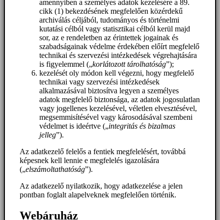
amennyiben a személyes adatok kezelésére a 89.
cikk (1) bekezdésének megfelelően közérdekű
archiválás céljából, tudományos és történelmi
kutatási célból vagy statisztikai célból kerül majd
sor, az e rendeletben az érintettek jogainak és
szabadságainak védelme érdekében előírt megfelelő
technikai és szervezési intézkedések végrehajtására
is figyelemmel („
korlátozott tárolhatóság
”);
kezelését oly módon kell végezni, hogy megfelelő
technikai vagy szervezési intézkedések
alkalmazásával biztosítva legyen a személyes
adatok megfelelő biztonsága, az adatok jogosulatlan
vagy jogellenes kezelésével, véletlen elvesztésével,
megsemmisítésével vagy károsodásával szembeni
védelmet is ideértve („
integritás és bizalmas
jelleg
”).
Az adatkezelő felelős a fentiek megfelelésért, továbbá
képesnek kell lennie e megfelelés igazolására
(„
elszámoltathatóság
”).
Az adatkezelő nyilatkozik, hogy adatkezelése a jelen
pontban foglalt alapelveknek megfelelően történik.
Webáruház