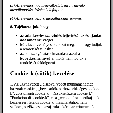
(3) Az elévülési idő megváltoztatására irányuló
megállapodást írásba kell foglalni.
(4) Az elévülést kizáró megállapodás semmis.
8. Tájékoztatjuk, hogy
az adatkezelés szerződés teljesítéséhez és ajánlat
adásához szükséges
.
köteles
a személyes adatokat megadni, hogy tudjuk
a rendelését teljesíteni.
az adatszolgáltatás elmaradása azzal a
következménnyel
jár, hogy nem tudjuk a
rendelését feldolgozni.
Cookie-k (sütik) kezelése
1. Az úgynevezett „jelszóval védett munkamenethez
használt cookie”, „bevásárlókosárhoz szükséges cookie-
k”, „biztonsági cookie-k”, „Szükségszerű cookie-k”,
”Funkcionális cookie-k”, és a „weboldal statisztikájának
kezeléséért felelős cookie-k” használatához nem
szükséges előzetes hozzájárulást kérni az érintettektől.