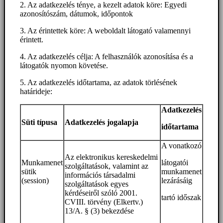
2. Az adatkezelés ténye, a kezelt adatok köre: Egyedi
azonosítószám, dátumok, időpontok
3. Az érintettek köre: A weboldalt látogató valamennyi
érintett.
4. Az adatkezelés célja: A felhasználók azonosítása és a
látogatók nyomon követése.
5. Az adatkezelés időtartama, az adatok törlésének
határideje:
Adatkezelés
Süti típusa
Adatkezelés jogalapja
időtartama
A vonatkozó
Az elektronikus kereskedelmi
Munkamenet
látogatói
szolgáltatások, valamint az
sütik
munkamenet
információs társadalmi
(session)
lezárásáig
szolgáltatások egyes
kérdéseiről szóló 2001.
tartó időszak
CVIII. törvény (Elkertv.)
13/A. § (3) bekezdése