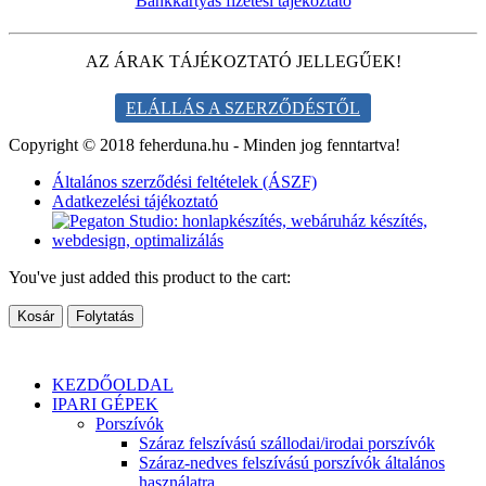
Bankkártyás fizetési tájékoztató
AZ ÁRAK TÁJÉKOZTATÓ JELLEGŰEK!
ELÁLLÁS A SZERZŐDÉSTŐL
Copyright © 2018 feherduna.hu - Minden jog fenntartva!
Általános szerződési feltételek (ÁSZF)
Adatkezelési tájékoztató
You've just added this product to the cart:
Kosár
Folytatás
KEZDŐOLDAL
IPARI GÉPEK
Porszívók
Száraz felszívású szállodai/irodai porszívók
Száraz-nedves felszívású porszívók általános
használatra