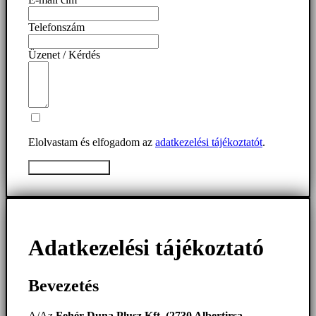
Telefonszám
Üzenet / Kérdés
Elolvastam és elfogadom az
adatkezelési tájékoztatót
.
Üzenet elküldése
Adatkezelési tájékoztató
Bevezetés
A/Az
Fehér Duna Plusz Kft. (2730 Albertirsa,