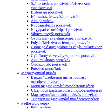
Száraz-nedves porszívók kéziszerszám
csatlakozással
Biztonsági porszívók
Háti száraz felszívású porszívók
Álló porszívók
Robbanásbiztos porszívók
Nagyipari és nehézipari porszívók
Sűrített levegős porszívók
Gyógyszer- és élelmiszeripari porszívók
Folyadékfelszívó és fémipari porszívók
Csomagoló anyagokhoz és vágási hulladékhoz
porszívók
Gyúlékony és veszélyes porokra porszívó
Akkumulátoros porszívók
Önkiszolgáló porszívók
Porszívó tartozékok
Magasnyomású mosók
Benzin / dízelüzemű magasnyomású
mosóberendezések
Mobil magasnyomású mosóberendezések
Ultra mobil magasnyomású mosóberendezések
Magasnyomású mosóberendezés tartozékok
Telepített magasnyomású mosóberendezések
Padlósúroló gépek
Felületszárító