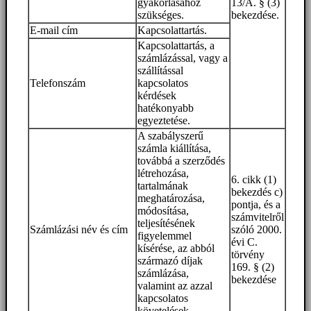
gyakorlásához
13/A. § (3)
szükséges.
bekezdése.
E-mail cím
Kapcsolattartás.
Kapcsolattartás, a
számlázással, vagy a
szállítással
Telefonszám
kapcsolatos
kérdések
hatékonyabb
egyeztetése.
A szabályszerű
számla kiállítása,
továbbá a szerződés
létrehozása,
6. cikk (1)
tartalmának
bekezdés c)
meghatározása,
pontja, és a
módosítása,
számvitelről
teljesítésének
Számlázási név és cím
szóló 2000.
figyelemmel
évi C.
kísérése, az abból
törvény
származó díjak
169. § (2)
számlázása,
bekezdése
valamint az azzal
kapcsolatos
követelések