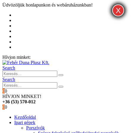
Üdvözöljük honlapunkon és webáruházunkban!
X
X
X
Kezdőoldal
Rólunk
Hivatalos garancia és márkaszervíz
Blog
Fiókom
Kosár
Pénztár
Hívjon minket:
+36 (53) 570-012
Search
Search
0
0
HÍVJON MINKET!
+36 (53) 570-012
0
0
Kezdőoldal
Ipari gépek
Porszívók