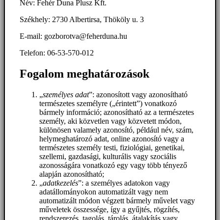
Név: Fehér Duna Plusz Kft.
Székhely: 2730 Albertirsa, Thököly u. 3
E-mail: gozborotva@feherduna.hu
Telefon: 06-53-570-012
Fogalom meghatározások
„
személyes adat
”: azonosított vagy azonosítható
természetes személyre („érintett”) vonatkozó
bármely információ; azonosítható az a természetes
személy, aki közvetlen vagy közvetett módon,
különösen valamely azonosító, például név, szám,
helymeghatározó adat, online azonosító vagy a
természetes személy testi, fiziológiai, genetikai,
szellemi, gazdasági, kulturális vagy szociális
azonosságára vonatkozó egy vagy több tényező
alapján azonosítható;
„
adatkezelés
”: a személyes adatokon vagy
adatállományokon automatizált vagy nem
automatizált módon végzett bármely művelet vagy
műveletek összessége, így a gyűjtés, rögzítés,
rendszerezés, tagolás, tárolás, átalakítás vagy