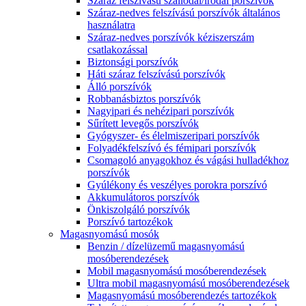
Száraz felszívású szállodai/irodai porszívók
Száraz-nedves felszívású porszívók általános
használatra
Száraz-nedves porszívók kéziszerszám
csatlakozással
Biztonsági porszívók
Háti száraz felszívású porszívók
Álló porszívók
Robbanásbiztos porszívók
Nagyipari és nehézipari porszívók
Sűrített levegős porszívók
Gyógyszer- és élelmiszeripari porszívók
Folyadékfelszívó és fémipari porszívók
Csomagoló anyagokhoz és vágási hulladékhoz
porszívók
Gyúlékony és veszélyes porokra porszívó
Akkumulátoros porszívók
Önkiszolgáló porszívók
Porszívó tartozékok
Magasnyomású mosók
Benzin / dízelüzemű magasnyomású
mosóberendezések
Mobil magasnyomású mosóberendezések
Ultra mobil magasnyomású mosóberendezések
Magasnyomású mosóberendezés tartozékok