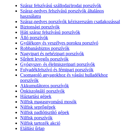
Száraz felszívású szállodai/irodai porszívók
Száraz-nedves felszívású porszívók általános
használatra
Száraz-nedves porszívók kéziszerszám csatlakozással
Biztonsági porszívók
Háti száraz felszívású porszívók
Álló porszívók
Gyúlékony és veszélyes porokra porszívó
Robbanásbiztos porszívók
Nagyipari és nehézipari porszívók
Sűrített levegős porszívók
Gyógyszer- és élelmiszeripari porszívók
Folyadékfelszívó és fémipari porszívók
Csomagoló anyagokhoz és vágási hulladékhoz
porszívók
Akkumulátoros porszívók
Önkiszolgáló porszívók
Háztartási gépek
Nilfisk magasnyomású mosók
Nilfisk seprőgépek
Nilfisk padlótisztító gépek
Nilfisk porszívók
Nilfisk tartozék akció
Elállási űrlap