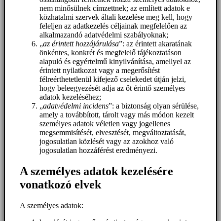
nem minősülnek címzettnek; az említett adatok e
közhatalmi szervek általi kezelése meg kell, hogy
feleljen az adatkezelés céljainak megfelelően az
alkalmazandó adatvédelmi szabályoknak;
„
az érintett hozzájárulása
”: az érintett akaratának
önkéntes, konkrét és megfelelő tájékoztatáson
alapuló és egyértelmű kinyilvánítása, amellyel az
érintett nyilatkozat vagy a megerősítést
félreérthetetlenül kifejező cselekedet útján jelzi,
hogy beleegyezését adja az őt érintő személyes
adatok kezeléséhez;
„
adatvédelmi incidens
”: a biztonság olyan sérülése,
amely a továbbított, tárolt vagy más módon kezelt
személyes adatok véletlen vagy jogellenes
megsemmisítését, elvesztését, megváltoztatását,
jogosulatlan közlését vagy az azokhoz való
jogosulatlan hozzáférést eredményezi.
A személyes adatok kezelésére
vonatkozó elvek
A személyes adatok: