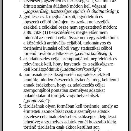
kezelését jogszerűen és tisztességesen, valamint az
érintett számára átlátható módon kell végezni
(„
jogszerűség, tisztességes eljárás és átláthatóság
”);
gyűjtése csak meghatározott, egyértelmű és
jogszerű célból történjen, és azokat ne kezeljék
ezekkel a célokkal össze nem egyeztethető módon;
a 89. cikk (1) bekezdésének megfelelően nem
minősül az eredeti céllal össze nem egyeztethetőnek
a közérdekű archiválás céljából, tudományos és
történelmi kutatási célból vagy statisztikai célból
történő további adatkezelés („
célhoz kötöttség
”);
az adatkezelés céljai szempontjából megfelelőek és
relevánsak kell, hogy legyenek, és a szükségesre
kell korlátozódniuk („
adattakarékosság
”);
pontosnak és szükség esetén naprakésznek kell
lenniük; minden észszerű intézkedést meg kell tenni
annak érdekében, hogy az adatkezelés céljai
szempontjából pontatlan személyes adatokat
haladéktalanul töröljék vagy helyesbítsék
(„
pontosság
”);
tárolásának olyan formában kell történnie, amely az
érintettek azonosítását csak a személyes adatok
kezelése céljainak eléréséhez szükséges ideig teszi
lehetővé; a személyes adatok ennél hosszabb ideig
történő tárolására csak akkor kerülhet sor,