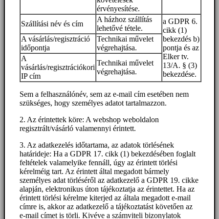
érvényesítése.
A házhoz szállítás
a GDPR 6.
Szállítási név és cím
lehetővé tétele.
cikk (1)
A vásárlás/regisztráció
Technikai művelet
bekezdés b)
időpontja
végrehajtása.
pontja és az
Elker tv.
A
Technikai művelet
13/A. § (3)
vásárlás/regisztrációkori
végrehajtása.
bekezdése.
IP cím
Sem a felhasználónév, sem az e-mail cím esetében nem
szükséges, hogy személyes adatot tartalmazzon.
2. Az érintettek köre: A webshop weboldalon
regisztrált/vásárló valamennyi érintett.
3. Az adatkezelés időtartama, az adatok törlésének
határideje: Ha a GDPR 17. cikk (1) bekezdésében foglalt
feltételek valamelyike fennáll, úgy az érintett törlési
kérelméig tart. Az érintett által megadott bármely
személyes adat törléséről az adatkezelő a GDPR 19. cikke
alapján, elektronikus úton tájékoztatja az érintettet. Ha az
érintett törlési kérelme kiterjed az általa megadott e-mail
címre is, akkor az adatkezelő a tájékoztatást követően az
e-mail címet is törli. Kivéve a számviteli bizonylatok