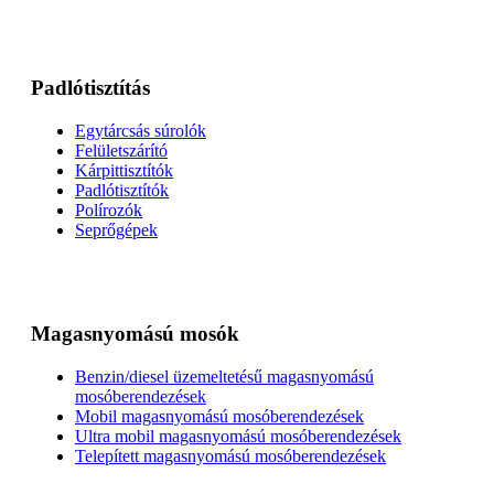
Padlótisztítás
Egytárcsás súrolók
Felületszárító
Kárpittisztítók
Padlótisztítók
Polírozók
Seprőgépek
Magasnyomású mosók
Benzin/diesel üzemeltetésű magasnyomású
mosóberendezések
Mobil magasnyomású mosóberendezések
Ultra mobil magasnyomású mosóberendezések
Telepített magasnyomású mosóberendezések