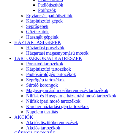
Padlótisztítók
Polírozók
Egytárcsás padlótisztítók
Kárpittisztító gépek
Seprőgépek
Gőztisztítók
Használt gépeink
HÁZTARTÁSI GÉPEK
Háztartási porszívók
Háztartási magasnyomású mosók
TARTOZÉKOK/ALKATRÉSZEK
Porszívó tartozékok
Kárpittisztító tartozékok
Padlósúrológép tartozékok
Seprőgép tartozékok
Súroló korongok
Magasnyomású mosóberendezés tartozékok
Nilfisk és Husqvarna háztartási mosó tartozékok
Nilfisk ipari mosó tartozékok
Karcher háztartási gép tartozékok
Napelem tisztítás
AKCIÓK
Akciós tisztítóberendezések
Akciós tartozékok