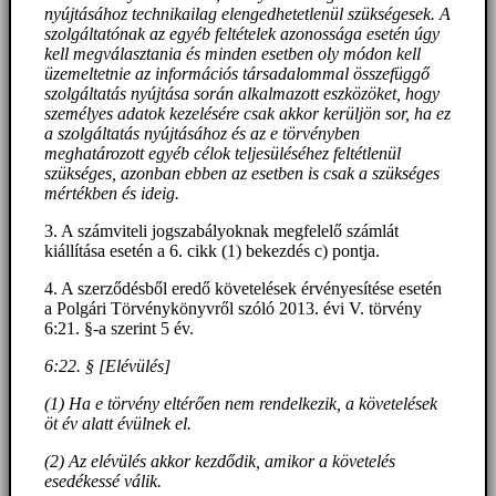
nyújtásához technikailag elengedhetetlenül szükségesek. A
szolgáltatónak az egyéb feltételek azonossága esetén úgy
kell megválasztania és minden esetben oly módon kell
üzemeltetnie az információs társadalommal összefüggő
szolgáltatás nyújtása során alkalmazott eszközöket, hogy
személyes adatok kezelésére csak akkor kerüljön sor, ha ez
a szolgáltatás nyújtásához és az e törvényben
meghatározott egyéb célok teljesüléséhez feltétlenül
szükséges, azonban ebben az esetben is csak a szükséges
mértékben és ideig.
3. A számviteli jogszabályoknak megfelelő számlát
kiállítása esetén a 6. cikk (1) bekezdés c) pontja.
4. A szerződésből eredő követelések érvényesítése esetén
a Polgári Törvénykönyvről szóló 2013. évi V. törvény
6:21. §-a szerint 5 év.
6:22. § [Elévülés]
(1) Ha e törvény eltérően nem rendelkezik, a követelések
öt év alatt évülnek el.
(2) Az elévülés akkor kezdődik, amikor a követelés
esedékessé válik.