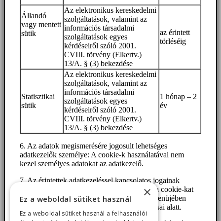
Az elektronikus kereskedelmi
Állandó
szolgáltatások, valamint az
vagy mentett
információs társadalmi
az érintett
sütik
szolgáltatások egyes
törléséig
kérdéseiről szóló 2001.
CVIII. törvény (Elkertv.)
13/A. § (3) bekezdése
Az elektronikus kereskedelmi
szolgáltatások, valamint az
információs társadalmi
Statisztikai
1 hónap – 2
szolgáltatások egyes
sütik
év
kérdéseiről szóló 2001.
CVIII. törvény (Elkertv.)
13/A. § (3) bekezdése
6. Az adatok megismerésére jogosult lehetséges
adatkezelők személye: A cookie-k használatával nem
kezel személyes adatokat az adatkezelő.
7. Az érintettek adatkezeléssel kapcsolatos jogainak
×
ismertetése: Az érintettnek lehetőségük van a cookie-kat
törölni a böngészők Eszközök/Beállítások menüjében
Ez a weboldal sütiket használ
általában az Adatvédelem menüpont beállításai alatt.
Ez a weboldal sütiket használ a felhasználói