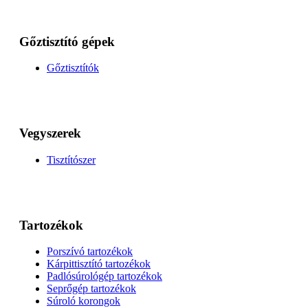
Gőztisztító gépek
Gőztisztítók
Vegyszerek
Tisztítószer
Tartozékok
Porszívó tartozékok
Kárpittisztító tartozékok
Padlósúrológép tartozékok
Seprőgép tartozékok
Súroló korongok