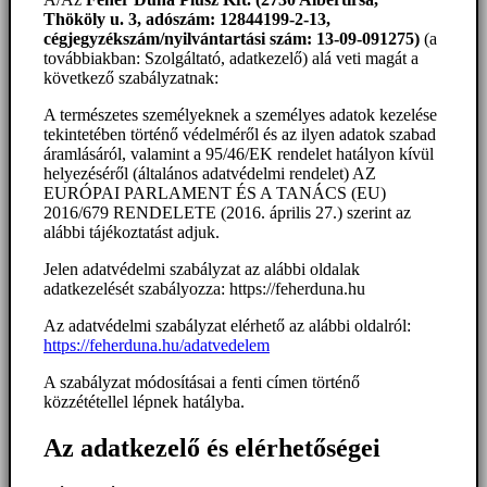
Thököly u. 3, adószám: 12844199-2-13,
cégjegyzékszám/nyilvántartási szám: 13-09-091275)
(a
továbbiakban: Szolgáltató, adatkezelő) alá veti magát a
következő szabályzatnak:
A természetes személyeknek a személyes adatok kezelése
tekintetében történő védelméről és az ilyen adatok szabad
áramlásáról, valamint a 95/46/EK rendelet hatályon kívül
helyezéséről (általános adatvédelmi rendelet) AZ
EURÓPAI PARLAMENT ÉS A TANÁCS (EU)
2016/679 RENDELETE (2016. április 27.) szerint az
alábbi tájékoztatást adjuk.
Jelen adatvédelmi szabályzat az alábbi oldalak
adatkezelését szabályozza: https://feherduna.hu
Az adatvédelmi szabályzat elérhető az alábbi oldalról:
https://feherduna.hu/adatvedelem
A szabályzat módosításai a fenti címen történő
közzététellel lépnek hatályba.
Az adatkezelő és elérhetőségei