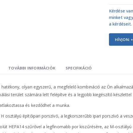
Kérdése van
minket vagy
a kérdéseit.
HÍVJON: +
TOVÁBBI INFORMÁCIÓK
SPECIFIKÁCIÓ
 hatékony, olyan egyszerű, a megfelelő kombináció az Ön alkalmazás
álási terület számára lett felépítve és a legjobb kiegészítő készlettel 
atlakoztassa és kezdődhet a munka.
H osztályú építőipari porszívó, a legkorszerűbb ipari porszívó a ves
olút HEPA14 szűrővel a legfinomabb por kiszűrésére, az M-osztályú r