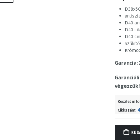
D38x50
antiszt
D40 ant
D40 ci
D40 ci
Szűkít
Krómozo
Garancia: 
Garanciáli
végezzük!
Készlet inf
Cikkszám:
KOS