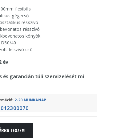
00mm flexibilis
atikus gégecső
isztatikus résszívó
kbevonatos résszívó
nkbevonatos könyök
ő D50/40
tt felszívó cső
2 év
s és garancián túli szervizelését mi
ormáció:
2-20 MUNKANAP
4012300070
ÁRBA TESZEM