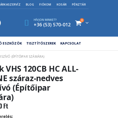
MÁRKASZERVÍZ
BLOG
FIÓKOM
KOSÁR
PÉNZTÁR
HÍVJON MINKET!
0
+36 (53) 570-012
TÓ ESZKÖZÖK
TISZTÍTÓSZEREK
KAPCSOLAT
RSZÍVÓ (ÉPÍTŐIPAR SZÁMÁRA)
sk VHS 120CB HC ALL-
E száraz-nedves
ívó (Építőipar
ára)
00
Ft
relés: