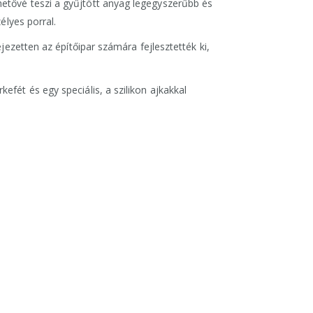
etővé teszi a gyűjtött anyag legegyszerűbb és
élyes porral.
jezetten az építőipar számára fejlesztették ki,
fét és egy speciális, a szilikon ajkakkal