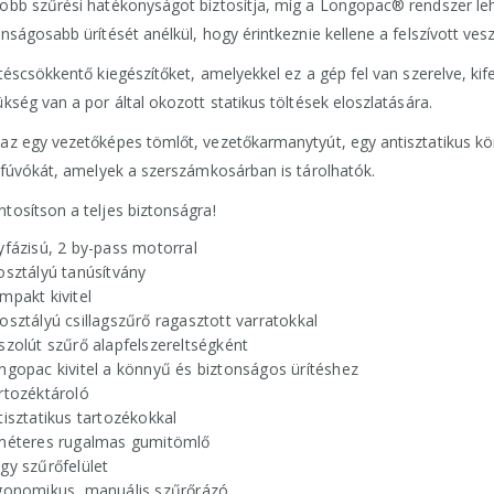
obb szűrési hatékonyságot biztosítja, míg a Longopac® rendszer leh
nságosabb ürítését anélkül, hogy érintkeznie kellene a felszívott vesz
ütéscsökkentő kiegészítőket, amelyekkel ez a gép fel van szerelve, kife
ükség van a por által okozott statikus töltések eloszlatására.
az egy vezetőképes tömlőt, vezetőkarmanytyút, egy antisztatikus körke
t fúvókát, amelyek a szerszámkosárban is tárolhatók.
tosítson a teljes biztonságra!
yfázisú, 2 by-pass motorral
osztályú tanúsítvány
mpakt kivitel
osztályú csillagszűrő ragasztott varratokkal
szolút szűrő alapfelszereltségként
ngopac kivitel a könnyű és biztonságos ürítéshez
rtozéktároló
tisztatikus tartozékokkal
méteres rugalmas gumitömlő
gy szűrőfelület
gonomikus, manuális szűrőrázó