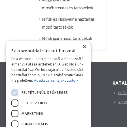
mosóberendezés tartozékok
Nilfisk és Husqvarna háztartási
mosó tartozékok
Nilfisk ipari mosó tartozékok
×
Ez a weboldal sütiket használ
Ez a weboldal sütiket használ a felhasználói
Keressen minket!
élmény javítása érdekében. A weboldalunk
használatával Ön hozzájárul az összes süti
használatához, a Cookie szabályzatunknak
megfelelően.
Adatkezelési tájékoztató »
ELÉRHETŐSÉGÜNK
KATA
FELTÉTLENÜL SZÜKSÉGES
Nilfi
TELEPHELY:
2730 Albertirsa, Thököly u. 3.
Vipe
STATISZTIKAI
TELEFON:
MARKETING
+36 (53) 570-012
FUNKCIONÁLIS
E-MAIL: