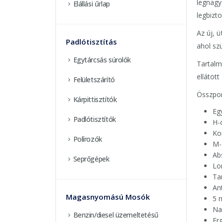
legnagy
Elállási űrlap
legbizto
Az új, 
Padlótisztítás
ahol sz
Egytárcsás súrolók
Tartalm
ellátot
Felületszárító
Összpon
Kárpittisztítók
Eg
Padlótisztítók
H-
Ko
Polírozók
M-
Ab
Seprőgépek
Lo
Ta
An
Magasnyomású Mosók
5 
Na
Benzin/diesel üzemeltetésű
Er