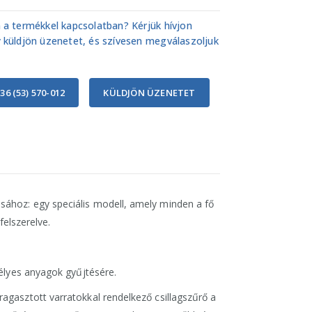
 a termékkel kapcsolatban? Kérjük hívjon
 küldjön üzenetet, és szívesen megválaszoljuk
36 (53) 570-012
KÜLDJÖN ÜZENETET
ához: egy speciális modell, amely minden a fő
felszerelve.
zélyes anyagok gyűjtésére.
agasztott varratokkal rendelkező csillagszűrő a