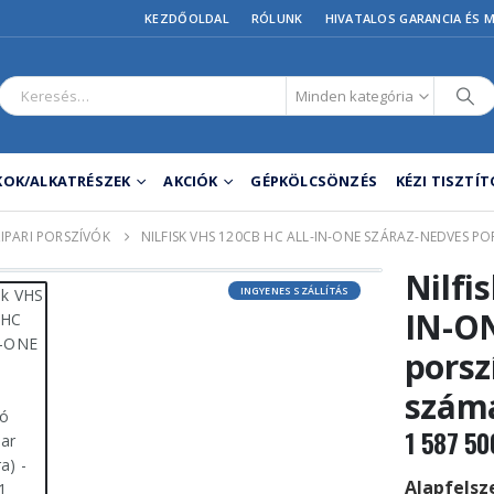
KEZDŐOLDAL
RÓLUNK
HIVATALOS GARANCIA ÉS 
Minden kategória
OK/ALKATRÉSZEK
AKCIÓK
GÉPKÖLCSÖNZÉS
KÉZI TISZTÍ
ZIPARI PORSZÍVÓK
NILFISK VHS 120CB HC ALL-IN-ONE SZÁRAZ-NEDVES PO
Nilfi
INGYENES SZÁLLÍTÁS
IN-ON
porsz
szám
1 587 5
Alapfelsze