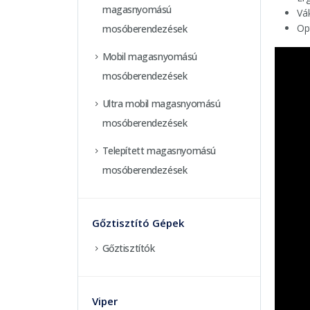
magasnyomású
Vá
Op
mosóberendezések
Mobil magasnyomású
mosóberendezések
Ultra mobil magasnyomású
mosóberendezések
Telepített magasnyomású
mosóberendezések
Gőztisztító Gépek
Gőztisztítók
Viper