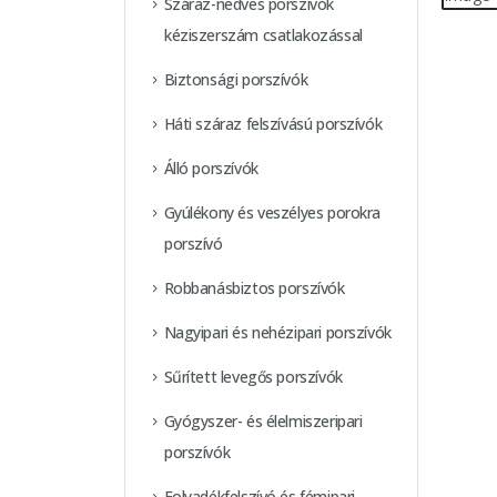
Száraz-nedves porszívók
kéziszerszám csatlakozással
Biztonsági porszívók
Háti száraz felszívású porszívók
Álló porszívók
Gyúlékony és veszélyes porokra
porszívó
Robbanásbiztos porszívók
Nagyipari és nehézipari porszívók
Sűrített levegős porszívók
Gyógyszer- és élelmiszeripari
porszívók
Folyadékfelszívó és fémipari