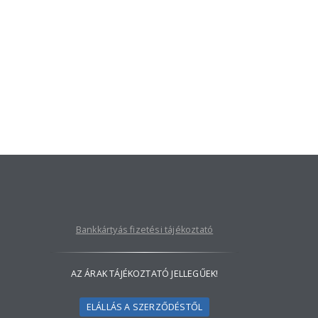
Bankkártyás fizetési tájékoztató
AZ ÁRAK TÁJÉKOZTATÓ JELLEGŰEK!
ELÁLLÁS A SZERZŐDÉSTŐL