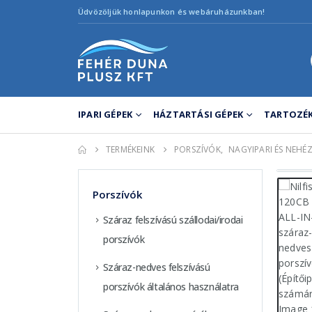
Üdvözöljük honlapunkon és webáruházunkban!
IPARI GÉPEK
HÁZTARTÁSI GÉPEK
TARTOZÉK
TERMÉKEINK
PORSZÍVÓK
,
NAGYIPARI ÉS NEHÉ
Porszívók
Száraz felszívású szállodai/irodai
porszívók
Száraz-nedves felszívású
porszívók általános használatra