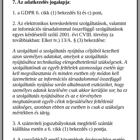
7. Az adatkezelés jogalapja
:
1. a GDPR 6. cikk (1) bekezdés b) és c) pont,
2. Az elektronikus kereskedelemi szolgáltatások, valamint
az információs társadalommal összefüggő szolgáltatások
egyes kérdéseiről szóló 2001. évi CVIII. törvény (a
továbbiakban: Elker tv.) 13/A. § (3) bekezdése:
A szolgáltató a szolgáltatás nyújtása céljából kezelheti
azon személyes adatokat, amelyek a szolgáltatás
nyújtásához technikailag elengedhetetlenül szükségesek. A
szolgáltatónak az egyéb feltételek azonossága esetén úgy
kell megválasztania és minden esetben oly módon kell
üzemeltetnie az információs társadalommal összefüggő
szolgáltatás nyújtása során alkalmazott eszközöket, hogy
személyes adatok kezelésére csak akkor kerüljön sor, ha ez
a szolgáltatás nyújtásához és az e törvényben
meghatározott egyéb célok teljesüléséhez feltétlenül
szükséges, azonban ebben az esetben is csak a szükséges
mértékben és ideig.
3. A számviteli jogszabályoknak megfelelő számlát
kiállítása esetén a 6. cikk (1) bekezdés c) pontja.
4. A szerződésből eredő követelések érvényesítése esetén