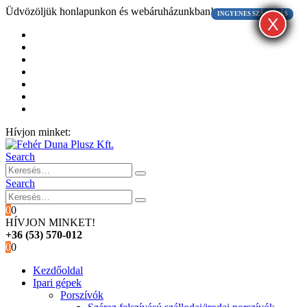
Üdvözöljük honlapunkon és webáruházunkban!
INGYENES SZÁLLÍTÁS
X
X
X
Kezdőoldal
Rólunk
Hivatalos garancia és márkaszervíz
Blog
Fiókom
Kosár
Pénztár
Hívjon minket:
+36 (53) 570-012
Search
Search
0
0
HÍVJON MINKET!
+36 (53) 570-012
0
0
Kezdőoldal
Ipari gépek
Porszívók