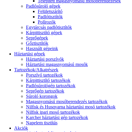
Telepített magasnyomású mosóberendezések
Padlósúroló gépek
Felületszárító
Padlótisztítók
Polírozók
Egytárcsás padlótisztítók
Kárpittisztító gépek
Seprőgépek
Gőztisztítók
Használt gépeink
Háztartási gépek
Háztartási porszívók
Háztartási magasnyomású mosók
Tartozékok/Alkatrészek
Porszívó tartozékok
Kárpittisztító tartozékok
Padlósúrológép tartozékok
Seprőgép tartozékok
Súroló korongok
Magasnyomású mosóberendezés tartozékok
Nilfisk és Husqvarna háztartási mosó tartozékok
Nilfisk ipari mosó tartozékok
Karcher háztartási gép tartozékok
Napelem tisztítás
Akciók