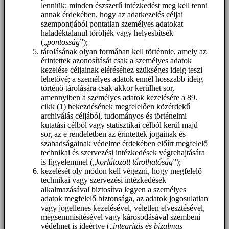
lenniük; minden észszerű intézkedést meg kell tenni
annak érdekében, hogy az adatkezelés céljai
szempontjából pontatlan személyes adatokat
haladéktalanul töröljék vagy helyesbítsék
(„
pontosság
”);
tárolásának olyan formában kell történnie, amely az
érintettek azonosítását csak a személyes adatok
kezelése céljainak eléréséhez szükséges ideig teszi
lehetővé; a személyes adatok ennél hosszabb ideig
történő tárolására csak akkor kerülhet sor,
amennyiben a személyes adatok kezelésére a 89.
cikk (1) bekezdésének megfelelően közérdekű
archiválás céljából, tudományos és történelmi
kutatási célból vagy statisztikai célból kerül majd
sor, az e rendeletben az érintettek jogainak és
szabadságainak védelme érdekében előírt megfelelő
technikai és szervezési intézkedések végrehajtására
is figyelemmel („
korlátozott tárolhatóság
”);
kezelését oly módon kell végezni, hogy megfelelő
technikai vagy szervezési intézkedések
alkalmazásával biztosítva legyen a személyes
adatok megfelelő biztonsága, az adatok jogosulatlan
vagy jogellenes kezelésével, véletlen elvesztésével,
megsemmisítésével vagy károsodásával szembeni
védelmet is ideértve („
integritás és bizalmas