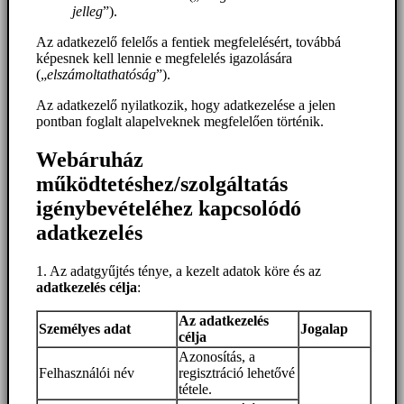
jelleg
”).
Az adatkezelő felelős a fentiek megfelelésért, továbbá
képesnek kell lennie e megfelelés igazolására
(„
elszámoltathatóság
”).
Az adatkezelő nyilatkozik, hogy adatkezelése a jelen
pontban foglalt alapelveknek megfelelően történik.
Webáruház
működtetéshez/szolgáltatás
igénybevételéhez kapcsolódó
adatkezelés
1. Az adatgyűjtés ténye, a kezelt adatok köre és az
adatkezelés célja
:
Az adatkezelés
Személyes adat
Jogalap
célja
Azonosítás, a
Felhasználói név
regisztráció lehetővé
tétele.