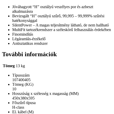
Jóváhagyott “H” osztályú veszélyes por és azbeszt
alkalmazásra
Bevizsgált “H” osztályú szűrő, 99,995 – 99,999% szűrési
hatékonysággal
SilentPower – A magas teljesítmény látható, de nem hallható
MultiFit tartozékrendszer a széleskörű felhasználás érdekében
Finomindítás
Légáramlás-érzékelő
Antisztatikus rendszer
További információk
Tömeg
13 kg
Típusszám
107400405
Tömeg (KG)
10
Hosszúság x szélesség x magasság (MM)
450x380x595
Főszűrő típusa
H-class
El. kábel (M)