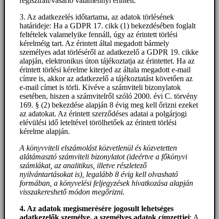
regisztrált/vásárló valamennyi érintett.
3. Az adatkezelés időtartama, az adatok törlésének
határideje: Ha a GDPR 17. cikk (1) bekezdésében foglalt
feltételek valamelyike fennáll, úgy az érintett törlési
kérelméig tart. Az érintett által megadott bármely
személyes adat törléséről az adatkezelő a GDPR 19. cikke
alapján, elektronikus úton tájékoztatja az érintettet. Ha az
érintett törlési kérelme kiterjed az általa megadott e-mail
címre is, akkor az adatkezelő a tájékoztatást követően az
e-mail címet is törli. Kivéve a számviteli bizonylatok
esetében, hiszen a számvitelről szóló 2000. évi C. törvény
169. § (2) bekezdése alapján 8 évig meg kell őrizni ezeket
az adatokat. Az érintett szerződéses adatai a polgárjogi
elévülési idő leteltével törölhetőek az érintett törlési
kérelme alapján.
A könyvviteli elszámolást közvetlenül és közvetetten
alátámasztó számviteli bizonylatot (ideértve a főkönyvi
számlákat, az analitikus, illetve részletező
nyilvántartásokat is), legalább 8 évig kell olvasható
formában, a könyvelési feljegyzések hivatkozása alapján
visszakereshető módon megőrizni.
4. Az adatok megismerésére jogosult lehetséges
adatkezelők személye, a személyes adatok címzettjei
: A