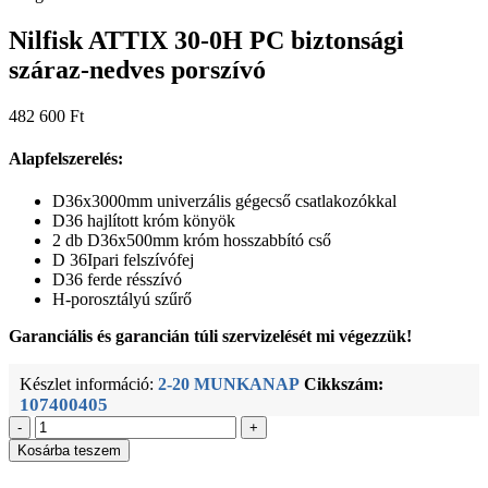
Nilfisk ATTIX 30-0H PC biztonsági
száraz-nedves porszívó
482 600
Ft
Alapfelszerelés:
D36x3000mm univerzális gégecső csatlakozókkal
D36 hajlított króm könyök
2 db D36x500mm króm hosszabbító cső
D 36Ipari felszívófej
D36 ferde résszívó
H-porosztályú szűrő
Garanciális és garancián túli szervizelését mi végezzük!
Készlet információ:
2-20 MUNKANAP
Cikkszám:
107400405
-
+
Kosárba teszem