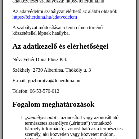
adatkezelését szabályozza: https://feherduna.hu
Az adatvédelmi szabályzat elérhető az alábbi oldalról:
https://feherduna.hu/adatvedelem
A szabályzat módosításai a fenti címen történő
közzététellel lépnek hatályba.
Az adatkezelő és elérhetőségei
Név: Fehér Duna Plusz Kft.
Székhely: 2730 Albertirsa, Thököly u. 3
E-mail: gozborotva@feherduna.hu
Telefon: 06-53-570-012
Fogalom meghatározások
„
személyes adat
”: azonosított vagy azonosítható
természetes személyre („érintett”) vonatkozó
bármely információ; azonosítható az a természetes
személy, aki közvetlen vagy közvetett módon,