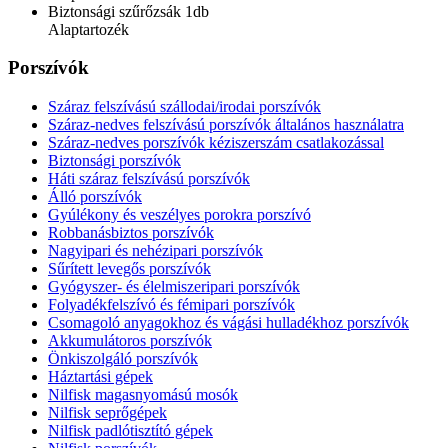
Biztonsági szűrőzsák 1db
Alaptartozék
Porszívók
Száraz felszívású szállodai/irodai porszívók
Száraz-nedves felszívású porszívók általános használatra
Száraz-nedves porszívók kéziszerszám csatlakozással
Biztonsági porszívók
Háti száraz felszívású porszívók
Álló porszívók
Gyúlékony és veszélyes porokra porszívó
Robbanásbiztos porszívók
Nagyipari és nehézipari porszívók
Sűrített levegős porszívók
Gyógyszer- és élelmiszeripari porszívók
Folyadékfelszívó és fémipari porszívók
Csomagoló anyagokhoz és vágási hulladékhoz porszívók
Akkumulátoros porszívók
Önkiszolgáló porszívók
Háztartási gépek
Nilfisk magasnyomású mosók
Nilfisk seprőgépek
Nilfisk padlótisztító gépek