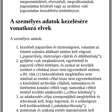
megsemmisítését, elvesztését, megváltoztatását,
jogosulatlan közlését vagy az azokhoz való
jogosulatlan hozzáférést eredményezi.
A személyes adatok kezelésére
vonatkozó elvek
A személyes adatok:
kezelését jogszerűen és tisztességesen, valamint az
érintett számára átlátható módon kell végezni
(„
jogszerűség, tisztességes eljárás és átláthatóság
”);
gyűjtése csak meghatározott, egyértelmű és
jogszerű célból történjen, és azokat ne kezeljék
ezekkel a célokkal össze nem egyeztethető módon;
a 89. cikk (1) bekezdésének megfelelően nem
minősül az eredeti céllal össze nem egyeztethetőnek
a közérdekű archiválás céljából, tudományos és
történelmi kutatási célból vagy statisztikai célból
történő további adatkezelés („
célhoz kötöttség
”);
az adatkezelés céljai szempontjából megfelelőek és
relevánsak kell, hogy legyenek, és a szükségesre
kell korlátozódniuk („
adattakarékosság
”);
pontosnak és szükség esetén naprakésznek kell