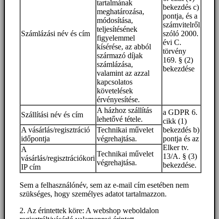
tartalmának
bekezdés c)
meghatározása,
pontja, és a
módosítása,
számvitelről
teljesítésének
Számlázási név és cím
szóló 2000.
figyelemmel
évi C.
kísérése, az abból
törvény
származó díjak
169. § (2)
számlázása,
bekezdése
valamint az azzal
kapcsolatos
követelések
érvényesítése.
A házhoz szállítás
a GDPR 6.
Szállítási név és cím
lehetővé tétele.
cikk (1)
A vásárlás/regisztráció
Technikai művelet
bekezdés b)
időpontja
végrehajtása.
pontja és az
Elker tv.
A
Technikai művelet
13/A. § (3)
vásárlás/regisztrációkori
végrehajtása.
bekezdése.
IP cím
Sem a felhasználónév, sem az e-mail cím esetében nem
szükséges, hogy személyes adatot tartalmazzon.
2. Az érintettek köre: A webshop weboldalon