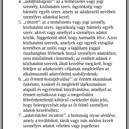
„
adatfeldolgozó
”: az a természetes vagy jogi
személy, közhatalmi szerv, ügynökség vagy
bármely egyéb szerv, amely az adatkezelő nevében
személyes adatokat kezel;
„
címzett
”: az a természetes vagy jogi személy,
közhatalmi szerv, ügynökség vagy bármely egyéb
szerv, akivel vagy amellyel a személyes adatot
közlik, függetlenül attól, hogy harmadik fél-e. Azon
közhatalmi szervek, amelyek egy egyedi vizsgálat
keretében az uniós vagy a tagállami joggal
összhangban férhetnek hozzá személyes adatokhoz,
nem minősülnek címzettnek; az említett adatok e
közhatalmi szervek általi kezelése meg kell, hogy
feleljen az adatkezelés céljainak megfelelően az
alkalmazandó adatvédelmi szabályoknak;
„
az érintett hozzájárulása
”: az érintett akaratának
önkéntes, konkrét és megfelelő tájékoztatáson
alapuló és egyértelmű kinyilvánítása, amellyel az
érintett nyilatkozat vagy a megerősítést
félreérthetetlenül kifejező cselekedet útján jelzi,
hogy beleegyezését adja az őt érintő személyes
adatok kezeléséhez;
„
adatvédelmi incidens
”: a biztonság olyan sérülése,
amely a továbbított, tárolt vagy más módon kezelt
személyes adatok véletlen vagy jogellenes