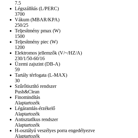
7.5
Légszállítás (L/PERC)
3700
Vákum (MBAR/KPA)
250/25
Teljesítmény pmax (W)
1500
Teljesítmény piec (W)
1200
Elektromos jellemzők (V/~/HZ/A)
230/1/50-60/16
Üzemi zajszint (DB-A)
59
Tartály térfogata (L-MAX)
30
Szűrőtisztító rendszer
Push&Clean
Finomindítás
Alaptartozék
Légáramlás-érzékelő
Alaptartozék
AntisztatIkus rendszer
Alaptartozék
H-osztályú veszélyes porra engedélyezve
Alaptartozék