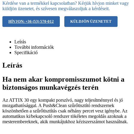
Kérdése van a termékkel kapcsolatban? Kérjük hívjon minket vagy
küldjön üzenetet, és szívesen megválaszoljuk a kérdéseit.
HÍVJON: +36 (53) 570-012
KÜLDJÖN ÜZENETET
Leírás
További információk
Specifikáció
Leírás
Ha nem akar kompromisszumot kötni a
biztonságos munkavégzés terén
Az ATTIX 30 egy kompakt porszívó, nagy teljesítménnyel és jó
mozgathatósággal. A Push&Clean szűrőtisztító rendszernek
köszönhetően a szűrőtisztítás csak néhány percet vesz igénybe. Az
automatikus ki/bekapcsoló rendszer tökéletes megoldás azoknak a
mesterembereknek, akik munkájukhoz kéziszerszámot használnak.