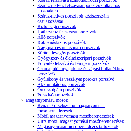
Száraz felszívású szállodai/irodai porszívók
Száraz-nedves felszívású porszívók általános
használatra
Száraz-nedves porszívók kéziszerszám
csatlakozással
Biztonsági porszívók
Háti száraz felszívású porszívók
Álló porszívók
Robbanásbiztos porszívók
Nagyipari és nehézipari porszívók
Sűrített levegős porszívók
Gyógyszer- és élelmiszeripari porszívók
Folyadékfelszívó és fémipari porszívók
Csomagoló anyagokhoz és vágási hulladékhoz
porszívók
Gyúlékony és veszélyes porokra porszívó
Akkumulátoros porszívók
Önkiszolgáló porszívók
Porszívó tartozékok
Magasnyomású mosók
Benzin / dízelüzemű magasnyomású
mosóberendezések
Mobil magasnyomású mosóberendezések
Ultra mobil magasnyomású mosóberendezések
Magasnyomású mosóberendezés tartozékok