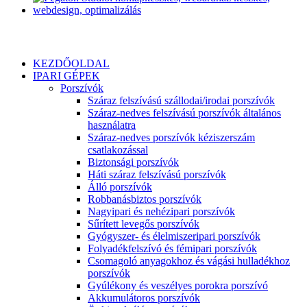
KEZDŐOLDAL
IPARI GÉPEK
Porszívók
Száraz felszívású szállodai/irodai porszívók
Száraz-nedves felszívású porszívók általános
használatra
Száraz-nedves porszívók kéziszerszám
csatlakozással
Biztonsági porszívók
Háti száraz felszívású porszívók
Álló porszívók
Robbanásbiztos porszívók
Nagyipari és nehézipari porszívók
Sűrített levegős porszívók
Gyógyszer- és élelmiszeripari porszívók
Folyadékfelszívó és fémipari porszívók
Csomagoló anyagokhoz és vágási hulladékhoz
porszívók
Gyúlékony és veszélyes porokra porszívó
Akkumulátoros porszívók