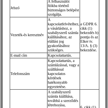
A felhasználói
fiókba történő
Jelszó
biztonságos belépést
szolgálja.
A
kapcsolatfelvételhez,
a GDPR 6.
a vásárláshoz, a
cikk (1)
szabályszerű számla
bekezdés b)
Vezeték-és keresztnév
kiállításához, az
pontja és az
elállási jog
Elker tv.
gyakorlásához
13/A. § (3)
szükséges.
bekezdése.
E-mail cím
Kapcsolattartás.
Kapcsolattartás, a
számlázással, vagy a
szállítással
Telefonszám
kapcsolatos
kérdések
hatékonyabb
egyeztetése.
A szabályszerű
számla kiállítása,
továbbá a szerződés
létrehozása,
6. cikk (1)