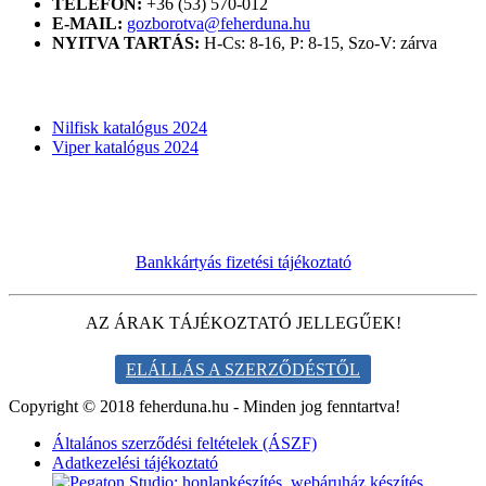
TELEFON:
+36 (53) 570-012
E-MAIL:
gozborotva@feherduna.hu
NYITVA TARTÁS:
H-Cs: 8-16, P: 8-15, Szo-V: zárva
KATALÓGUSOK
Nilfisk katalógus 2024
Viper katalógus 2024
Bankkártyás fizetési tájékoztató
AZ ÁRAK TÁJÉKOZTATÓ JELLEGŰEK!
ELÁLLÁS A SZERZŐDÉSTŐL
Copyright © 2018 feherduna.hu - Minden jog fenntartva!
Általános szerződési feltételek (ÁSZF)
Adatkezelési tájékoztató