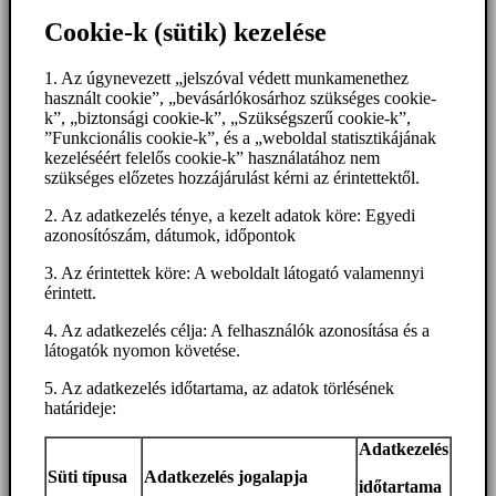
Cookie-k (sütik) kezelése
1. Az úgynevezett „jelszóval védett munkamenethez
használt cookie”, „bevásárlókosárhoz szükséges cookie-
k”, „biztonsági cookie-k”, „Szükségszerű cookie-k”,
”Funkcionális cookie-k”, és a „weboldal statisztikájának
kezeléséért felelős cookie-k” használatához nem
szükséges előzetes hozzájárulást kérni az érintettektől.
2. Az adatkezelés ténye, a kezelt adatok köre: Egyedi
azonosítószám, dátumok, időpontok
3. Az érintettek köre: A weboldalt látogató valamennyi
érintett.
4. Az adatkezelés célja: A felhasználók azonosítása és a
látogatók nyomon követése.
5. Az adatkezelés időtartama, az adatok törlésének
határideje:
Adatkezelés
Süti típusa
Adatkezelés jogalapja
időtartama