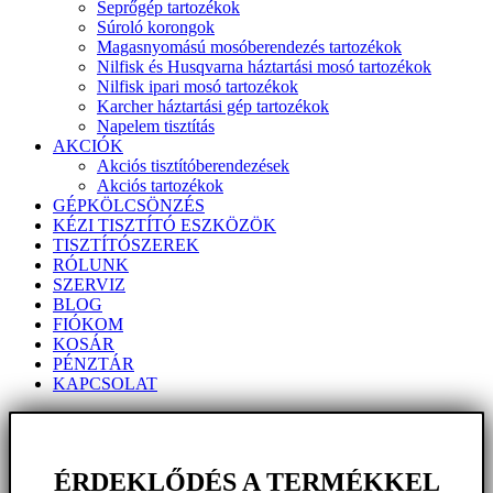
Seprőgép tartozékok
Súroló korongok
Magasnyomású mosóberendezés tartozékok
Nilfisk és Husqvarna háztartási mosó tartozékok
Nilfisk ipari mosó tartozékok
Karcher háztartási gép tartozékok
Napelem tisztítás
AKCIÓK
Akciós tisztítóberendezések
Akciós tartozékok
GÉPKÖLCSÖNZÉS
KÉZI TISZTÍTÓ ESZKÖZÖK
TISZTÍTÓSZEREK
RÓLUNK
SZERVIZ
BLOG
FIÓKOM
KOSÁR
PÉNZTÁR
KAPCSOLAT
ÉRDEKLŐDÉS A TERMÉKKEL