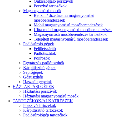
Önkiszolgáló porszívók
Porszívó tartozékok
Magasnyomású mosók
Benzin / dízelüzemű magasnyomású
mosóberendezések
Mobil magasnyomású mosóberendezések
Ultra mobil magasnyomású mosóberendezések
Magasnyomású mosóberendezés tartozékok
Telepített magasnyomású mosóberendezések
Padlósúroló gépek
Felületszárító
Padlótisztítók
Polírozók
Egytárcsás padlótisztítók
Kárpittisztító gépek
Seprőgépek
Gőztisztítók
Használt gépeink
HÁZTARTÁSI GÉPEK
Háztartási porszívók
Háztartási magasnyomású mosók
TARTOZÉKOK/ALKATRÉSZEK
Porszívó tartozékok
Kárpittisztító tartozékok
Padlósúrológép tartozékok