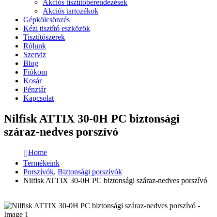
Akciós tisztítóberendezések
Akciós tartozékok
Gépkölcsönzés
Kézi tisztító eszközök
Tisztítószerek
Rólunk
Szerviz
Blog
Fiókom
Kosár
Pénztár
Kapcsolat
Nilfisk ATTIX 30-0H PC biztonsági
száraz-nedves porszívó
Home
Termékeink
Porszívók
,
Biztonsági porszívók
Nilfisk ATTIX 30-0H PC biztonsági száraz-nedves porszívó