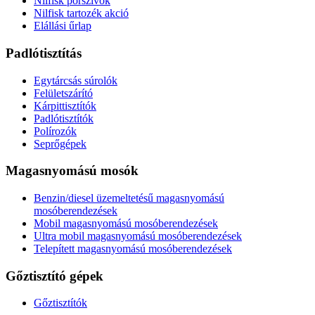
Nilfisk porszívók
Nilfisk tartozék akció
Elállási űrlap
Padlótisztítás
Egytárcsás súrolók
Felületszárító
Kárpittisztítók
Padlótisztítók
Polírozók
Seprőgépek
Magasnyomású mosók
Benzin/diesel üzemeltetésű magasnyomású
mosóberendezések
Mobil magasnyomású mosóberendezések
Ultra mobil magasnyomású mosóberendezések
Telepített magasnyomású mosóberendezések
Gőztisztító gépek
Gőztisztítók