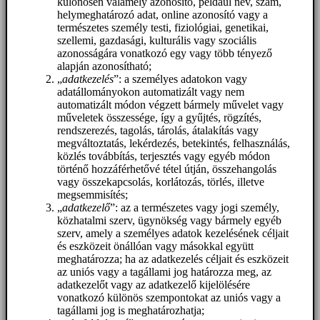
különösen valamely azonosító, például név, szám,
helymeghatározó adat, online azonosító vagy a
természetes személy testi, fiziológiai, genetikai,
szellemi, gazdasági, kulturális vagy szociális
azonosságára vonatkozó egy vagy több tényező
alapján azonosítható;
„
adatkezelés
”: a személyes adatokon vagy
adatállományokon automatizált vagy nem
automatizált módon végzett bármely művelet vagy
műveletek összessége, így a gyűjtés, rögzítés,
rendszerezés, tagolás, tárolás, átalakítás vagy
megváltoztatás, lekérdezés, betekintés, felhasználás,
közlés továbbítás, terjesztés vagy egyéb módon
történő hozzáférhetővé tétel útján, összehangolás
vagy összekapcsolás, korlátozás, törlés, illetve
megsemmisítés;
„
adatkezelő
”: az a természetes vagy jogi személy,
közhatalmi szerv, ügynökség vagy bármely egyéb
szerv, amely a személyes adatok kezelésének céljait
és eszközeit önállóan vagy másokkal együtt
meghatározza; ha az adatkezelés céljait és eszközeit
az uniós vagy a tagállami jog határozza meg, az
adatkezelőt vagy az adatkezelő kijelölésére
vonatkozó különös szempontokat az uniós vagy a
tagállami jog is meghatározhatja;