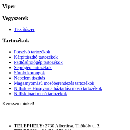
Viper
Vegyszerek
Tisztítószer
Tartozékok
Porszívó tartozékok
Kárpittisztító tartozékok
Padlósúrológép tartozékok
Seprőgép tartozékok
Súroló korongok
Napelem tisztítás
Magasnyomású mosóberendezés tartozékok
Nilfisk és Husqvarna háztartási mosó tartozékok
Nilfisk ipari mosó tartozékok
Keressen minket!
ELÉRHETŐSÉGÜNK
TELEPHELY:
2730 Albertirsa, Thököly u. 3.