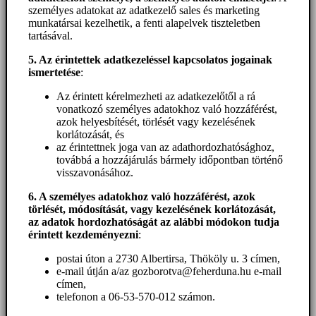
személyes adatokat az adatkezelő sales és marketing
munkatársai kezelhetik, a fenti alapelvek tiszteletben
tartásával.
5. A
z érintettek adatkezeléssel kapcsolatos jogainak
ismertetése
:
Az érintett kérelmezheti az adatkezelőtől a rá
vonatkozó személyes adatokhoz való hozzáférést,
azok helyesbítését, törlését vagy kezelésének
korlátozását, és
az érintettnek joga van az adathordozhatósághoz,
továbbá a hozzájárulás bármely időpontban történő
visszavonásához.
6. A személyes adatokhoz
való hozzáférést
, azok
törlését, módosítását, vagy kezelésének korlátozását,
az adatok hordozhatóságát az alábbi módokon tudja
érintett kezdeményezni
:
postai úton a 2730 Albertirsa, Thököly u. 3 címen,
e-mail útján a/az gozborotva@feherduna.hu e-mail
címen,
telefonon a 06-53-570-012 számon.