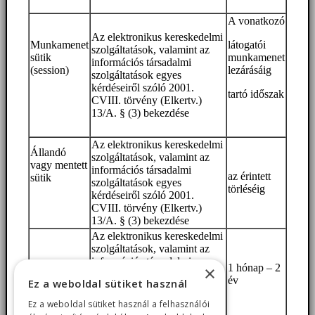
A vonatkozó
Az elektronikus kereskedelmi
Munkamenet
látogatói
szolgáltatások, valamint az
sütik
munkamenet
információs társadalmi
(session)
lezárásáig
szolgáltatások egyes
kérdéseiről szóló 2001.
tartó időszak
CVIII. törvény (Elkertv.)
13/A. § (3) bekezdése
Az elektronikus kereskedelmi
Állandó
szolgáltatások, valamint az
vagy mentett
információs társadalmi
az érintett
sütik
szolgáltatások egyes
törléséig
kérdéseiről szóló 2001.
CVIII. törvény (Elkertv.)
13/A. § (3) bekezdése
Az elektronikus kereskedelmi
szolgáltatások, valamint az
információs társadalmi
Statisztikai
1 hónap – 2
×
szolgáltatások egyes
sütik
év
Ez a weboldal sütiket használ
kérdéseiről szóló 2001.
CVIII. törvény (Elkertv.)
Ez a weboldal sütiket használ a felhasználói
13/A. § (3) bekezdése