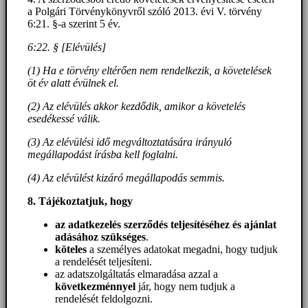
a Polgári Törvénykönyvről szóló 2013. évi V. törvény
6:21. §-a szerint 5 év.
6:22. § [Elévülés]
(1) Ha e törvény eltérően nem rendelkezik, a követelések
öt év alatt évülnek el.
(2) Az elévülés akkor kezdődik, amikor a követelés
esedékessé válik.
(3) Az elévülési idő megváltoztatására irányuló
megállapodást írásba kell foglalni.
(4) Az elévülést kizáró megállapodás semmis.
8. Tájékoztatjuk, hogy
az adatkezelés szerződés teljesítéséhez és ajánlat
adásához szükséges
.
köteles
a személyes adatokat megadni, hogy tudjuk
a rendelését teljesíteni.
az adatszolgáltatás elmaradása azzal a
következménnyel
jár, hogy nem tudjuk a
rendelését feldolgozni.