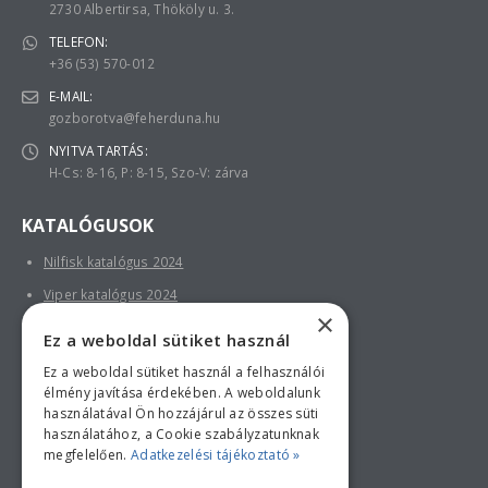
2730 Albertirsa, Thököly u. 3.
TELEFON:
+36 (53) 570-012
E-MAIL:
gozborotva@feherduna.hu
NYITVA TARTÁS:
H-Cs: 8-16, P: 8-15, Szo-V: zárva
KATALÓGUSOK
Nilfisk katalógus 2024
Viper katalógus 2024
×
Ez a weboldal sütiket használ
Ez a weboldal sütiket használ a felhasználói
élmény javítása érdekében. A weboldalunk
használatával Ön hozzájárul az összes süti
használatához, a Cookie szabályzatunknak
megfelelően.
Adatkezelési tájékoztató »
Bankkártyás fizetési tájékoztató