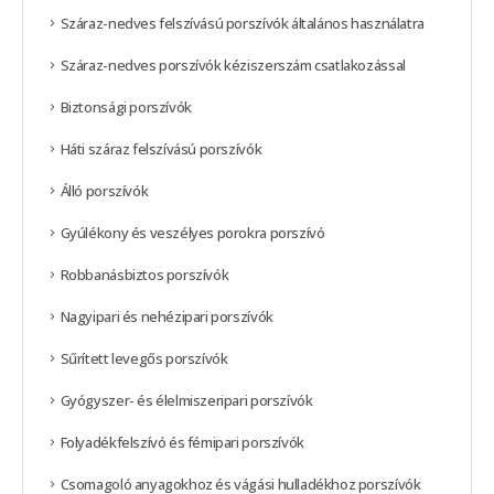
Száraz-nedves felszívású porszívók általános használatra
Száraz-nedves porszívók kéziszerszám csatlakozással
Biztonsági porszívók
Háti száraz felszívású porszívók
Álló porszívók
Gyúlékony és veszélyes porokra porszívó
Robbanásbiztos porszívók
Nagyipari és nehézipari porszívók
Sűrített levegős porszívók
Gyógyszer- és élelmiszeripari porszívók
Folyadékfelszívó és fémipari porszívók
Csomagoló anyagokhoz és vágási hulladékhoz porszívók