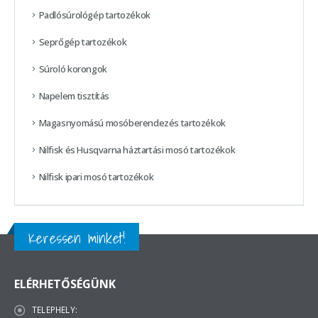
Padlósúrológép tartozékok
Seprőgép tartozékok
Súroló korongok
Napelem tisztítás
Magasnyomású mosóberendezés tartozékok
Nilfisk és Husqvarna háztartási mosó tartozékok
Nilfisk ipari mosó tartozékok
Keressen minket!
ELÉRHETŐSÉGÜNK
TELEPHELY: