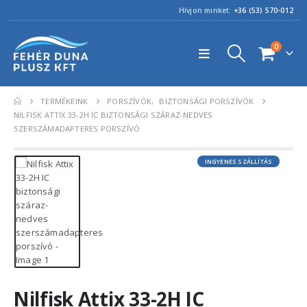
Hívjon minket:
+36 (53) 570-012
0
TERMÉKEINK
PORSZÍVÓK
,
BIZTONSÁGI PORSZÍVÓK
NILFISK ATTIX 33-2H IC BIZTONSÁGI SZÁRAZ-NEDVES
SZERSZÁMADAPTERES PORSZÍVÓ
INGYENES SZÁLLÍTÁS
Nilfisk Attix 33-2H IC