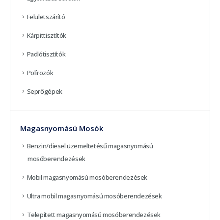
Felületszárító
Kárpittisztítók
Padlótisztítók
Polírozók
Seprőgépek
Magasnyomású Mosók
Benzin/diesel üzemeltetésű magasnyomású
mosóberendezések
Mobil magasnyomású mosóberendezések
Ultra mobil magasnyomású mosóberendezések
Telepített magasnyomású mosóberendezések