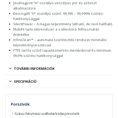
Jóváhagyott “H” osztályú veszélyes por és azbeszt
alkalmazásra
Bevizsgált “H” osztályú szűrő, 99,995 – 99,999% szűrési
hatékonysággal
SilentPower – A magas teljesítmény látható, de nem hallható
MultiFit tartozékrendszer a széleskörű felhasználás
érdekébe
InfiniClean™ – automata szűrőtisztító rendszer minimális
teljesítményvesztéssel
PTFE tartós szűrő tapadásmentes membránnal és minimum
99,9% szűrési hatékonysággal
TOVÁBBI INFORMÁCIÓK
SPECIFIKÁCIÓ
Porszívók
Száraz felszívású szállodai/irodai porszívók