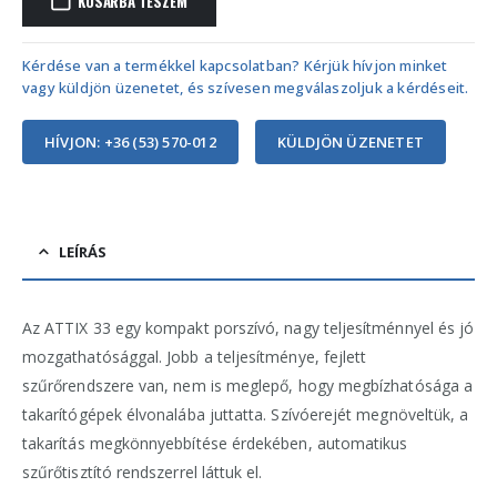
KOSÁRBA TESZEM
Kérdése van a termékkel kapcsolatban? Kérjük hívjon minket
vagy küldjön üzenetet, és szívesen megválaszoljuk a kérdéseit.
HÍVJON: +36 (53) 570-012
KÜLDJÖN ÜZENETET
LEÍRÁS
Az ATTIX 33 egy kompakt porszívó, nagy teljesítménnyel és jó
mozgathatósággal. Jobb a teljesítménye, fejlett
szűrőrendszere van, nem is meglepő, hogy megbízhatósága a
takarítógépek élvonalába juttatta. Szívóerejét megnöveltük, a
takarítás megkönnyebbítése érdekében, automatikus
szűrőtisztító rendszerrel láttuk el.