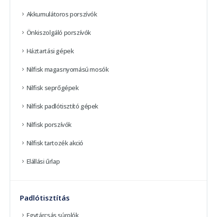
Akkumulátoros porszívók
Önkiszolgáló porszívók
Háztartási gépek
Nilfisk magasnyomású mosók
Nilfisk seprőgépek
Nilfisk padlótisztító gépek
Nilfisk porszívók
Nilfisk tartozék akció
Elállási űrlap
Padlótisztítás
Egytárcsás súrolók