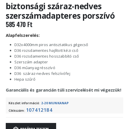
biztonsági száraz-nedves
szerszámadapteres porszívó
585 470
Ft
Alapfelszerelés:
D32x4000mm piros antisztatikus gégecső
D36 rozsdamentes hajlított kézi cső
D36 rozsdamentes hosszabbító cső
Szerszám adapter
D36 műanyag résszívó
D36 száraz-nedves felszívófej
Hepa szűrő
Garanciális és garancián túli szervizelését mi végezzük!
Készlet információ:
2-20 MUNKANAP
107412184
Cikkszám: