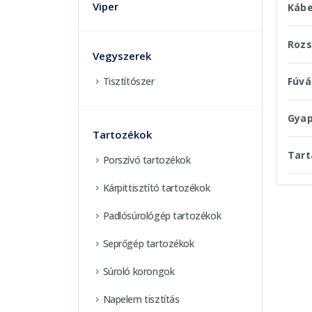
Viper
Kábe
Rozs
Vegyszerek
Fúvá
Tisztítószer
Gyap
Tartozékok
Tart
Porszívó tartozékok
Kárpittisztító tartozékok
Padlósúrológép tartozékok
Seprőgép tartozékok
Súroló korongok
Napelem tisztítás