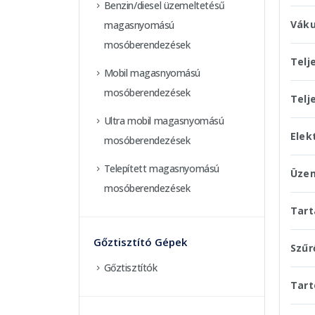
Benzin/diesel üzemeltetésű
Vák
magasnyomású
mosóberendezések
Telj
Mobil magasnyomású
mosóberendezések
Telj
Ultra mobil magasnyomású
Elek
mosóberendezések
Telepített magasnyomású
Üzem
mosóberendezések
Tart
Gőztisztító Gépek
Szűr
Gőztisztítók
Tart