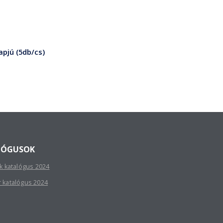
apjú (5db/cs)
LÓGUSOK
sk katalógus 2024
r katalógus 2024