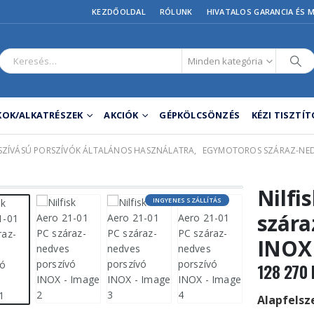
KEZDŐOLDAL
RÓLUNK
HIVATALOS GARANCIA ÉS 
Minden kategória
OK/ALKATRÉSZEK
AKCIÓK
GÉPKÖLCSÖNZÉS
KÉZI TISZTÍ
LSZÍVÁSÚ PORSZÍVÓK ÁLTALÁNOS HASZNÁLATRA
,
EGYMOTOROS SZÁRAZ-NED
Nilfi
INGYENES SZÁLLÍTÁS
szára
INOX
128 270
Alapfelsze