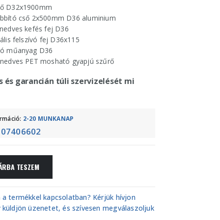
ső D32x1900mm
bbító cső 2x500mm D36 aluminium
nedves kefés fej D36
ális felszívó fej D36x115
vó műanyag D36
-nedves PET mosható gyapjú szűrő
s és garancián túli szervizelését mi
ormáció:
2-20 MUNKANAP
107406602
ÁRBA TESZEM
 a termékkel kapcsolatban? Kérjük hívjon
 küldjön üzenetet, és szívesen megválaszoljuk