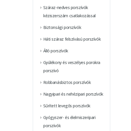
Száraz-nedves porszívók
kéziszerszám csatlakozással
Biztonsági porszívók
Háti száraz felszívású porszívók
Álló porszívók
Gyúlékony és veszélyes porokra
porszívó
Robbanásbiztos porszívók
Nagyipari és nehézipari porszívók
Sűrített levegős porszívók
Gyógyszer- és élelmiszeripari
porszívók