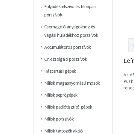
Folyadékfelszívó és fémipari
porszívók
Csomagoló anyagokhoz és
vágási hulladékhoz porszívók
Akkumulátoros porszívók
Önkiszolgáló porszívók
Leí
Háztartási gépek
Az A
Push&
Nilfisk magasnyomású mosók
rende
Nilfisk seprőgépek
Nilfisk padlótisztító gépek
Nilfisk porszívók
Nilfisk tartozék akció