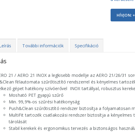
HÍVJON: +
Leírás
További információk
Specifikáció
rás
ERO 21 / AERO 21 INOX a legkisebb modellje az AERO 21/26/31 sor
Clean félautomata szűrőtisztító rendszerrel és kényelmes tartozéktá
lkező gépet hatékony szívóerővel INOX tartállyal, robusztus kerekek
Mosható PET gyapjú szűrő
Min. 99,9%-os szűrési hatékonyság
Push&Clean szűrőtisztító rendszer biztosítja a folyamatosan 
MultiFit tartozék csatlakozási rendszer biztosítja a kényelmes
tárolását
Stabil kerekek és ergonomikus tervezés a biztonságos használ