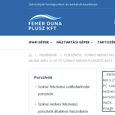
Üdvözöljük honlapunkon és webáruházunkban!
IPARI GÉPEK
HÁZTARTÁSI GÉPEK
TARTOZÉK
TERMÉKEINK
PORSZÍVÓK
,
SZÁRAZ-NEDVES FE
NILFISK AERO 21-01 PC SZÁRAZ-NEDVES PORSZÍVÓ INOX
Porszívók
Száraz felszívású szállodai/irodai
porszívók
Száraz-nedves felszívású
porszívók általános használatra