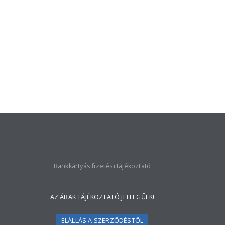
Bankkártyás fizetési tájékoztató
AZ ÁRAK TÁJÉKOZTATÓ JELLEGŰEK!
ELÁLLÁS A SZERZŐDÉSTŐL