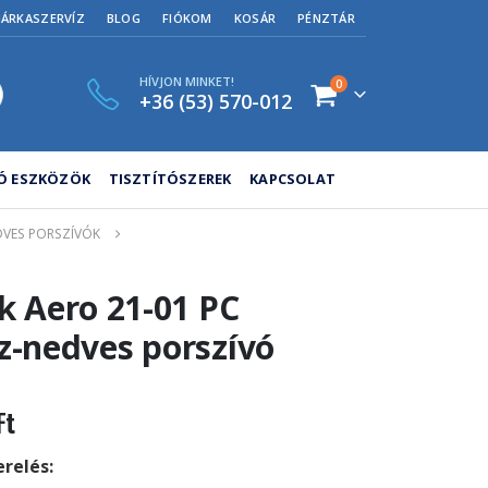
MÁRKASZERVÍZ
BLOG
FIÓKOM
KOSÁR
PÉNZTÁR
HÍVJON MINKET!
0
+36 (53) 570-012
TÓ ESZKÖZÖK
TISZTÍTÓSZEREK
KAPCSOLAT
VES PORSZÍVÓK
sk Aero 21-01 PC
z-nedves porszívó
Ft
relés: