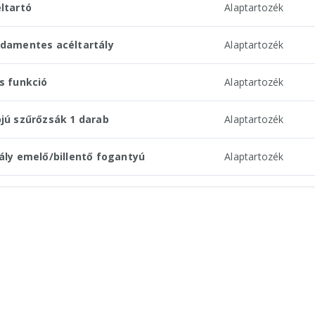
ltartó
Alaptartozék
damentes acéltartály
Alaptartozék
s funkció
Alaptartozék
jú szűrőzsák 1 darab
Alaptartozék
ály emelő/billentő fogantyú
Alaptartozék