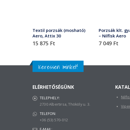
Textil porzsák (mosható)
Porzsák klt. gy
Aero, Attix 30
– Nilfisk Aero
15 875
Ft
7 049
Ft
Keressen minket!
ELÉRHETŐSÉGÜNK
KATA
Nilfi
TELEPHELY:
2730 Albertirsa, Thököly u. 3.
Vipe
TELEFON:
+36 (53) 570-012
E-MAIL: