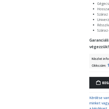
Gégec
Hossza
Száraz 
Univerz
Résszí
Száraz
Garanciáli
végezzük!
Készlet inf
Cikkszám:
KOS
Kérdése van
minket vagy
a kérdéseit.