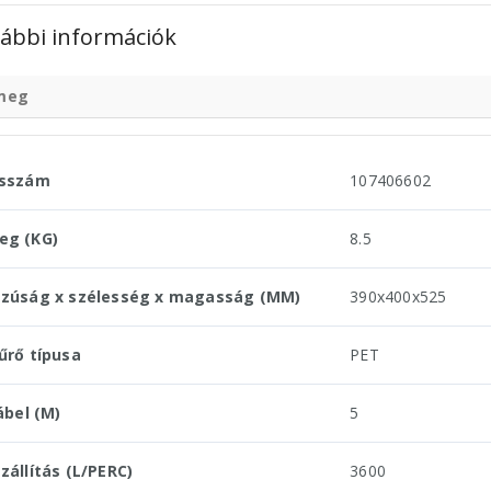
ábbi információk
meg
usszám
107406602
eg (KG)
8.5
zúság x szélesség x magasság (MM)
390x400x525
űrő típusa
PET
ábel (M)
5
zállítás (L/PERC)
3600