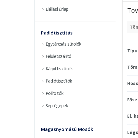
Tov
Elállási űrlap
Tö
Padlótisztítás
Egytárcsás súrolók
Típ
Felületszárító
Töm
Kárpittisztítók
Padlótisztítók
Hoss
Polírozók
Fősz
Seprőgépek
El. k
Magasnyomású Mosók
Légs