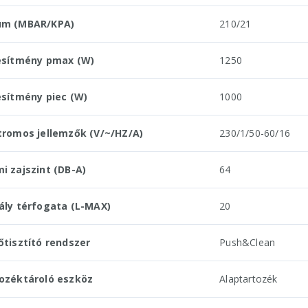
um (MBAR/KPA)
210/21
esítmény pmax (W)
1250
esítmény piec (W)
1000
tromos jellemzők (V/~/HZ/A)
230/1/50-60/16
i zajszint (DB-A)
64
ály térfogata (L-MAX)
20
őtisztító rendszer
Push&Clean
ozéktároló eszköz
Alaptartozék