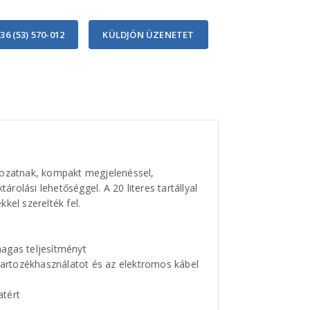
36 (53) 570-012
KÜLDJÖN ÜZENETET
ozatnak, kompakt megjelenéssel,
rolási lehetőséggel. A 20 literes tartállyal
kel szerelték fel.
magas teljesítményt
 tartozékhasználatot és az elektromos kábel
atért