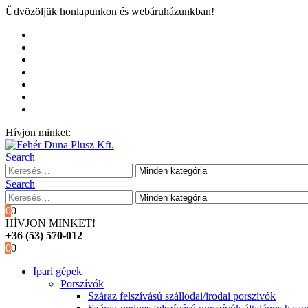
Üdvözöljük honlapunkon és webáruházunkban!
Kezdőoldal
Rólunk
Hivatalos garancia és márkaszervíz
Blog
Fiókom
Kosár
Pénztár
Hívjon minket:
+36 (53) 570-012
Search
Search
0
0
HÍVJON MINKET!
+36 (53) 570-012
0
0
Ipari gépek
Porszívók
Száraz felszívású szállodai/irodai porszívók