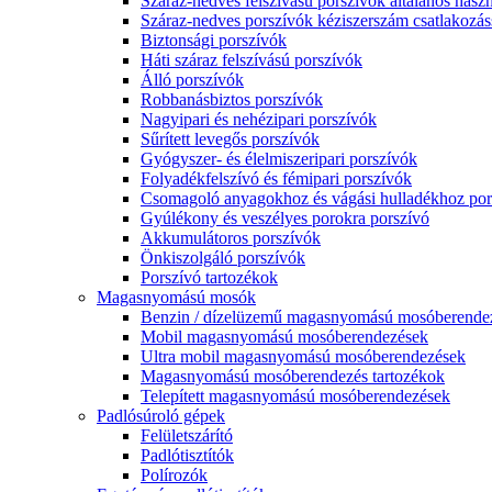
Száraz-nedves felszívású porszívók általános haszn
Száraz-nedves porszívók kéziszerszám csatlakozás
Biztonsági porszívók
Háti száraz felszívású porszívók
Álló porszívók
Robbanásbiztos porszívók
Nagyipari és nehézipari porszívók
Sűrített levegős porszívók
Gyógyszer- és élelmiszeripari porszívók
Folyadékfelszívó és fémipari porszívók
Csomagoló anyagokhoz és vágási hulladékhoz por
Gyúlékony és veszélyes porokra porszívó
Akkumulátoros porszívók
Önkiszolgáló porszívók
Porszívó tartozékok
Magasnyomású mosók
Benzin / dízelüzemű magasnyomású mosóberende
Mobil magasnyomású mosóberendezések
Ultra mobil magasnyomású mosóberendezések
Magasnyomású mosóberendezés tartozékok
Telepített magasnyomású mosóberendezések
Padlósúroló gépek
Felületszárító
Padlótisztítók
Polírozók