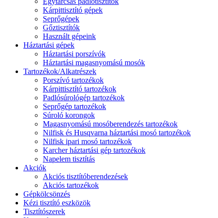
Egytárcsás padlótisztítók
Kárpittisztító gépek
Seprőgépek
Gőztisztítók
Használt gépeink
Háztartási gépek
Háztartási porszívók
Háztartási magasnyomású mosók
Tartozékok/Alkatrészek
Porszívó tartozékok
Kárpittisztító tartozékok
Padlósúrológép tartozékok
Seprőgép tartozékok
Súroló korongok
Magasnyomású mosóberendezés tartozékok
Nilfisk és Husqvarna háztartási mosó tartozékok
Nilfisk ipari mosó tartozékok
Karcher háztartási gép tartozékok
Napelem tisztítás
Akciók
Akciós tisztítóberendezések
Akciós tartozékok
Gépkölcsönzés
Kézi tisztító eszközök
Tisztítószerek