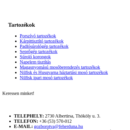
Tartozékok
Porszívó tartozékok
Kárpittisztító tartozékok
Padlósúrológép tartozékok
Seprőgép tartozékok
Súroló korongok
Napelem tisztítás
Magasnyomású mosóberendezés tartozékok
Nilfisk és Husqvarna háztartási mosó tartozékok
Nilfisk ipari mosó tartozékok
Keressen minket!
ELÉRHETŐSÉGÜNK
TELEPHELY:
2730 Albertirsa, Thököly u. 3.
TELEFON:
+36 (53) 570-012
E-MAIL:
gozborotva@feherduna.hu