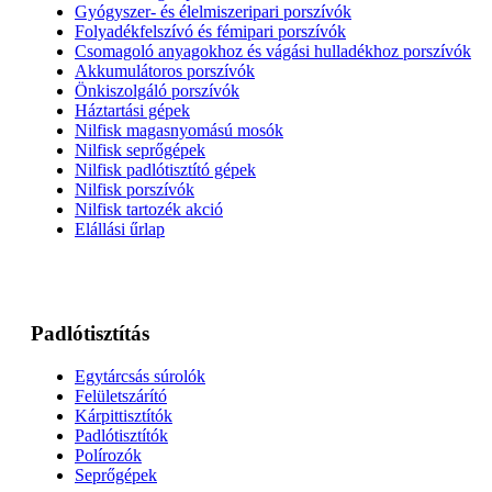
Gyógyszer- és élelmiszeripari porszívók
Folyadékfelszívó és fémipari porszívók
Csomagoló anyagokhoz és vágási hulladékhoz porszívók
Akkumulátoros porszívók
Önkiszolgáló porszívók
Háztartási gépek
Nilfisk magasnyomású mosók
Nilfisk seprőgépek
Nilfisk padlótisztító gépek
Nilfisk porszívók
Nilfisk tartozék akció
Elállási űrlap
Padlótisztítás
Egytárcsás súrolók
Felületszárító
Kárpittisztítók
Padlótisztítók
Polírozók
Seprőgépek