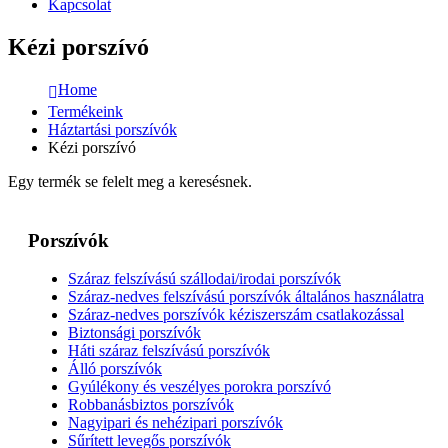
Kapcsolat
Kézi porszívó
Home
Termékeink
Háztartási porszívók
Kézi porszívó
Egy termék se felelt meg a keresésnek.
Porszívók
Száraz felszívású szállodai/irodai porszívók
Száraz-nedves felszívású porszívók általános használatra
Száraz-nedves porszívók kéziszerszám csatlakozással
Biztonsági porszívók
Háti száraz felszívású porszívók
Álló porszívók
Gyúlékony és veszélyes porokra porszívó
Robbanásbiztos porszívók
Nagyipari és nehézipari porszívók
Sűrített levegős porszívók