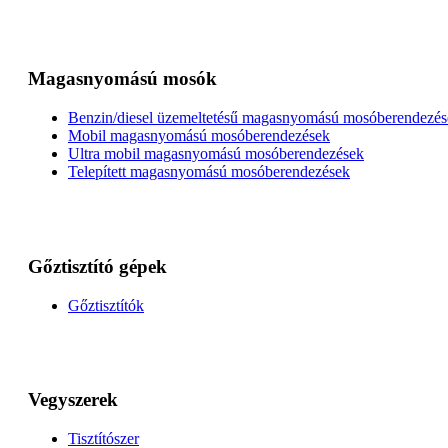
Magasnyomású mosók
Benzin/diesel üzemeltetésű magasnyomású mosóberendezés
Mobil magasnyomású mosóberendezések
Ultra mobil magasnyomású mosóberendezések
Telepített magasnyomású mosóberendezések
Gőztisztító gépek
Gőztisztítók
Vegyszerek
Tisztítószer