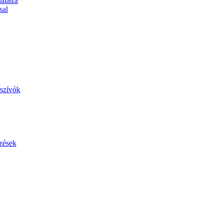
álatra
sal
szívók
zések