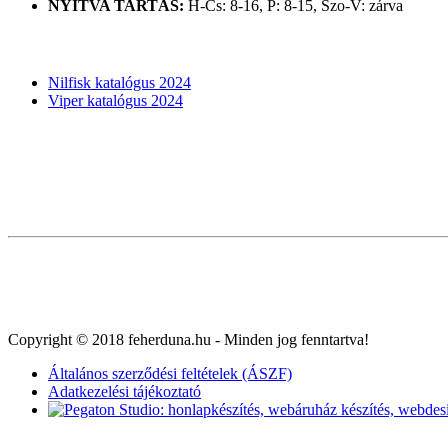
NYITVA TARTÁS:
H-Cs: 8-16, P: 8-15, Szo-V: zárva
KATALÓGUSOK
Nilfisk katalógus 2024
Viper katalógus 2024
Copyright © 2018 feherduna.hu - Minden jog fenntartva!
Általános szerződési feltételek (ÁSZF)
Adatkezelési tájékoztató