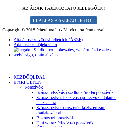
AZ ÁRAK TÁJÉKOZTATÓ JELLEGŰEK!
ELÁLLÁS A SZERZŐDÉSTŐL
Copyright © 2018 feherduna.hu - Minden jog fenntartva!
Általános szerződési feltételek (ÁSZF)
Adatkezelési tájékoztató
KEZDŐOLDAL
IPARI GÉPEK
Porszívók
Száraz felszívású szállodai/irodai porszívók
Száraz-nedves felszívású porszívók általános
használatra
Száraz-nedves porszívók kéziszerszám
csatlakozással
Biztonsági porszívók
Háti száraz felszívású porszívók