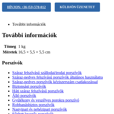
HÍVJON: +36 (53) 570-012
KÜLDJÖN ÜZENETET
További információk
További információk
Tömeg
1 kg
Méretek
16,5 × 5,5 × 5,5 cm
Porszívók
Száraz felszívású szállodai/irodai porszívók
Száraz-nedves felszívású porszívók általános használatra
Száraz-nedves porszívók kéziszerszám csatlakozással
Biztonsági porszívók
Háti száraz felszívású porszívók
Álló porszívók
Gyúlékony és veszélyes porokra porszívó
Robbanásbiztos porszívók
Nagyipari és nehézipari porszívók
Sűrített levegős porszívók