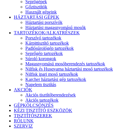
Seprőgépek
Gőztisztítók
Használt gépeink
HÁZTARTÁSI GÉPEK
Háztartási porszívók
Háztartási magasnyomású mosók
TARTOZÉKOK/ALKATRÉSZEK
Porszívó tartozékok
Kárpittisztító tartozékok
Padlósúrológép tartozékok
Seprőgép tartozékok
Súroló korongok
Magasnyomású mosóberendezés tartozékok
Nilfisk és Husqvarna háztartási mosó tartozékok
Nilfisk ipari mosó tartozékok
Karcher háztartási gép tartozékok
Napelem tisztítás
AKCIÓK
Akciós tisztítóberendezések
Akciós tartozékok
GÉPKÖLCSÖNZÉS
KÉZI TISZTÍTÓ ESZKÖZÖK
TISZTÍTÓSZEREK
RÓLUNK
SZERVIZ