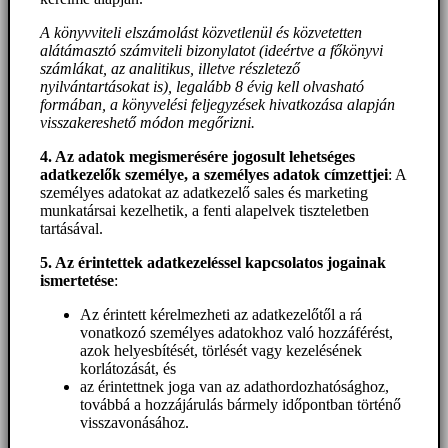
A könyvviteli elszámolást közvetlenül és közvetetten
alátámasztó számviteli bizonylatot (ideértve a főkönyvi
számlákat, az analitikus, illetve részletező
nyilvántartásokat is), legalább 8 évig kell olvasható
formában, a könyvelési feljegyzések hivatkozása alapján
visszakereshető módon megőrizni.
4. Az adatok megismerésére jogosult lehetséges
adatkezelők személye, a személyes adatok címzettjei
: A
személyes adatokat az adatkezelő sales és marketing
munkatársai kezelhetik, a fenti alapelvek tiszteletben
tartásával.
5. A
z érintettek adatkezeléssel kapcsolatos jogainak
ismertetése
:
Az érintett kérelmezheti az adatkezelőtől a rá
vonatkozó személyes adatokhoz való hozzáférést,
azok helyesbítését, törlését vagy kezelésének
korlátozását, és
az érintettnek joga van az adathordozhatósághoz,
továbbá a hozzájárulás bármely időpontban történő
visszavonásához.