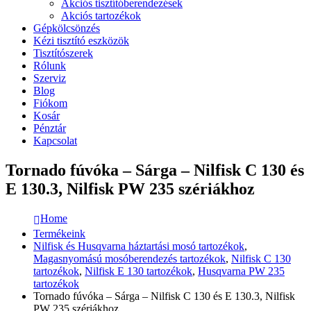
Akciós tisztítóberendezések
Akciós tartozékok
Gépkölcsönzés
Kézi tisztító eszközök
Tisztítószerek
Rólunk
Szerviz
Blog
Fiókom
Kosár
Pénztár
Kapcsolat
Tornado fúvóka – Sárga – Nilfisk C 130 és
E 130.3, Nilfisk PW 235 szériákhoz
Home
Termékeink
Nilfisk és Husqvarna háztartási mosó tartozékok
,
Magasnyomású mosóberendezés tartozékok
,
Nilfisk C 130
tartozékok
,
Nilfisk E 130 tartozékok
,
Husqvarna PW 235
tartozékok
Tornado fúvóka – Sárga – Nilfisk C 130 és E 130.3, Nilfisk
PW 235 szériákhoz