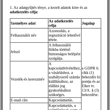
1. Az adatgyűjtés ténye, a kezelt adatok köre és az
adatkezelés célja
:
Az adatkezelés
Személyes adat
Jogalap
célja
Azonosítás, a
Felhasználói név
regisztráció lehetővé
tétele.
A felhasználói
fiókba történő
Jelszó
biztonságos belépést
szolgálja.
A
kapcsolatfelvételhez,
a GDPR 6.
a vásárláshoz, a
cikk (1)
szabályszerű számla
bekezdés b)
Vezeték-és keresztnév
kiállításához, az
pontja és az
elállási jog
Elker tv.
gyakorlásához
13/A. § (3)
szükséges.
bekezdése.
E-mail cím
Kapcsolattartás.
Kapcsolattartás, a
számlázással, vagy a