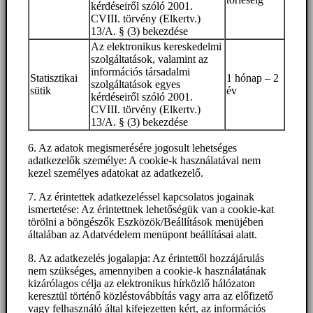
kérdéseiről szóló 2001.
CVIII. törvény (Elkertv.)
13/A. § (3) bekezdése
Az elektronikus kereskedelmi
szolgáltatások, valamint az
információs társadalmi
Statisztikai
1 hónap – 2
szolgáltatások egyes
sütik
év
kérdéseiről szóló 2001.
CVIII. törvény (Elkertv.)
13/A. § (3) bekezdése
6. Az adatok megismerésére jogosult lehetséges
adatkezelők személye: A cookie-k használatával nem
kezel személyes adatokat az adatkezelő.
7. Az érintettek adatkezeléssel kapcsolatos jogainak
ismertetése: Az érintettnek lehetőségük van a cookie-kat
törölni a böngészők Eszközök/Beállítások menüjében
általában az Adatvédelem menüpont beállításai alatt.
8. Az adatkezelés jogalapja: Az érintettől hozzájárulás
nem szükséges, amennyiben a cookie-k használatának
kizárólagos célja az elektronikus hírközlő hálózaton
keresztül történő közléstovábbítás vagy arra az előfizető
vagy felhasználó által kifejezetten kért, az információs