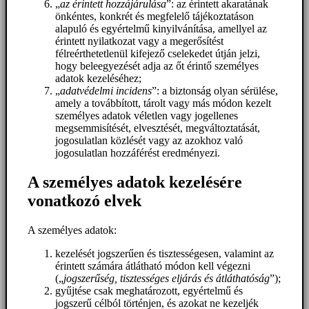
„
az érintett hozzájárulása
”: az érintett akaratának
önkéntes, konkrét és megfelelő tájékoztatáson
alapuló és egyértelmű kinyilvánítása, amellyel az
érintett nyilatkozat vagy a megerősítést
félreérthetetlenül kifejező cselekedet útján jelzi,
hogy beleegyezését adja az őt érintő személyes
adatok kezeléséhez;
„
adatvédelmi incidens
”: a biztonság olyan sérülése,
amely a továbbított, tárolt vagy más módon kezelt
személyes adatok véletlen vagy jogellenes
megsemmisítését, elvesztését, megváltoztatását,
jogosulatlan közlését vagy az azokhoz való
jogosulatlan hozzáférést eredményezi.
A személyes adatok kezelésére
vonatkozó elvek
A személyes adatok:
kezelését jogszerűen és tisztességesen, valamint az
érintett számára átlátható módon kell végezni
(„
jogszerűség, tisztességes eljárás és átláthatóság
”);
gyűjtése csak meghatározott, egyértelmű és
jogszerű célból történjen, és azokat ne kezeljék