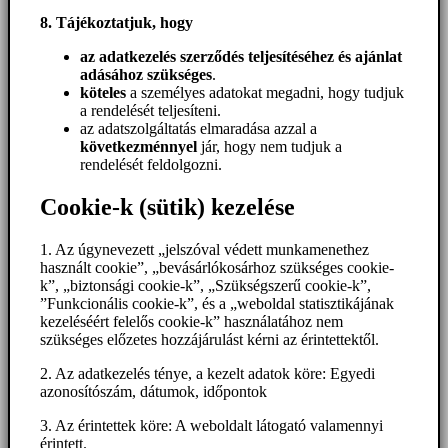
8. Tájékoztatjuk, hogy
az adatkezelés szerződés teljesítéséhez és ajánlat
adásához szükséges
.
köteles
a személyes adatokat megadni, hogy tudjuk
a rendelését teljesíteni.
az adatszolgáltatás elmaradása azzal a
következménnyel
jár, hogy nem tudjuk a
rendelését feldolgozni.
Cookie-k (sütik) kezelése
1. Az úgynevezett „jelszóval védett munkamenethez
használt cookie”, „bevásárlókosárhoz szükséges cookie-
k”, „biztonsági cookie-k”, „Szükségszerű cookie-k”,
”Funkcionális cookie-k”, és a „weboldal statisztikájának
kezeléséért felelős cookie-k” használatához nem
szükséges előzetes hozzájárulást kérni az érintettektől.
2. Az adatkezelés ténye, a kezelt adatok köre: Egyedi
azonosítószám, dátumok, időpontok
3. Az érintettek köre: A weboldalt látogató valamennyi
érintett.