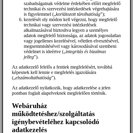
szabadságainak védelme érdekében előírt megfelelő
technikai és szervezési intézkedések végrehajtására
is figyelemmel („
korlátozott tárolhatóság
”);
kezelését oly módon kell végezni, hogy megfelelő
technikai vagy szervezési intézkedések
alkalmazásával biztosítva legyen a személyes
adatok megfelelő biztonsága, az adatok jogosulatlan
vagy jogellenes kezelésével, véletlen elvesztésével,
megsemmisítésével vagy károsodásával szembeni
védelmet is ideértve („
integritás és bizalmas
jelleg
”).
Az adatkezelő felelős a fentiek megfelelésért, továbbá
képesnek kell lennie e megfelelés igazolására
(„
elszámoltathatóság
”).
Az adatkezelő nyilatkozik, hogy adatkezelése a jelen
pontban foglalt alapelveknek megfelelően történik.
Webáruház
működtetéshez/szolgáltatás
igénybevételéhez kapcsolódó
adatkezelés