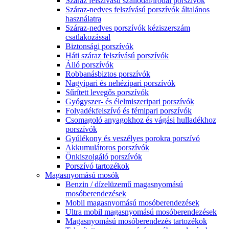
Száraz felszívású szállodai/irodai porszívók
Száraz-nedves felszívású porszívók általános
használatra
Száraz-nedves porszívók kéziszerszám
csatlakozással
Biztonsági porszívók
Háti száraz felszívású porszívók
Álló porszívók
Robbanásbiztos porszívók
Nagyipari és nehézipari porszívók
Sűrített levegős porszívók
Gyógyszer- és élelmiszeripari porszívók
Folyadékfelszívó és fémipari porszívók
Csomagoló anyagokhoz és vágási hulladékhoz
porszívók
Gyúlékony és veszélyes porokra porszívó
Akkumulátoros porszívók
Önkiszolgáló porszívók
Porszívó tartozékok
Magasnyomású mosók
Benzin / dízelüzemű magasnyomású
mosóberendezések
Mobil magasnyomású mosóberendezések
Ultra mobil magasnyomású mosóberendezések
Magasnyomású mosóberendezés tartozékok