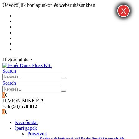
Üdvözöljük honlapunkon és webáruházunkban!
X
X
X
Kezdőoldal
Rólunk
Hivatalos garancia és márkaszervíz
Blog
Fiókom
Kosár
Pénztár
Hívjon minket:
+36 (53) 570-012
Search
Search
0
0
HÍVJON MINKET!
+36 (53) 570-012
0
0
Kezdőoldal
Ipari gépek
Porszívók