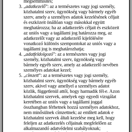
megsemmisítés;
„
adatkezelő
”: az a természetes vagy jogi személy,
közhatalmi szerv, ügynökség vagy bármely egyéb
szerv, amely a személyes adatok kezelésének céljait
és eszközeit önállóan vagy másokkal együtt
meghatározza; ha az adatkezelés céljait és eszközeit
az uniós vagy a tagállami jog határozza meg, az
adatkezelőt vagy az adatkezelő kijelölésére
vonatkozó különös szempontokat az uniós vagy a
tagállami jog is meghatározhatja;
„
adatfeldolgozó
”: az a természetes vagy jogi
személy, közhatalmi szerv, ügynökség vagy
bármely egyéb szerv, amely az adatkezelő nevében
személyes adatokat kezel;
„
címzett
”: az a természetes vagy jogi személy,
közhatalmi szerv, ügynökség vagy bármely egyéb
szerv, akivel vagy amellyel a személyes adatot
közlik, függetlenül attól, hogy harmadik fél-e. Azon
közhatalmi szervek, amelyek egy egyedi vizsgálat
keretében az uniós vagy a tagállami joggal
összhangban férhetnek hozzá személyes adatokhoz,
nem minősülnek címzettnek; az említett adatok e
közhatalmi szervek általi kezelése meg kell, hogy
feleljen az adatkezelés céljainak megfelelően az
alkalmazandó adatvédelmi szabályoknak;