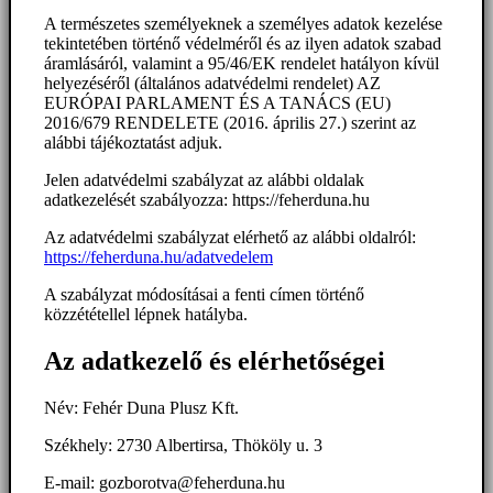
A természetes személyeknek a személyes adatok kezelése
tekintetében történő védelméről és az ilyen adatok szabad
áramlásáról, valamint a 95/46/EK rendelet hatályon kívül
helyezéséről (általános adatvédelmi rendelet) AZ
EURÓPAI PARLAMENT ÉS A TANÁCS (EU)
2016/679 RENDELETE (2016. április 27.) szerint az
alábbi tájékoztatást adjuk.
Jelen adatvédelmi szabályzat az alábbi oldalak
adatkezelését szabályozza: https://feherduna.hu
Az adatvédelmi szabályzat elérhető az alábbi oldalról:
https://feherduna.hu/adatvedelem
A szabályzat módosításai a fenti címen történő
közzététellel lépnek hatályba.
Az adatkezelő és elérhetőségei
Név: Fehér Duna Plusz Kft.
Székhely: 2730 Albertirsa, Thököly u. 3
E-mail: gozborotva@feherduna.hu