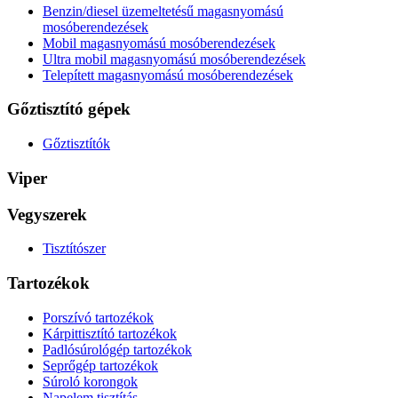
Benzin/diesel üzemeltetésű magasnyomású
mosóberendezések
Mobil magasnyomású mosóberendezések
Ultra mobil magasnyomású mosóberendezések
Telepített magasnyomású mosóberendezések
Gőztisztító gépek
Gőztisztítók
Viper
Vegyszerek
Tisztítószer
Tartozékok
Porszívó tartozékok
Kárpittisztító tartozékok
Padlósúrológép tartozékok
Seprőgép tartozékok
Súroló korongok
Napelem tisztítás