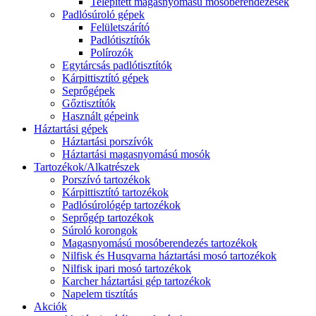
Telepített magasnyomású mosóberendezések
Padlósúroló gépek
Felületszárító
Padlótisztítók
Polírozók
Egytárcsás padlótisztítók
Kárpittisztító gépek
Seprőgépek
Gőztisztítók
Használt gépeink
Háztartási gépek
Háztartási porszívók
Háztartási magasnyomású mosók
Tartozékok/Alkatrészek
Porszívó tartozékok
Kárpittisztító tartozékok
Padlósúrológép tartozékok
Seprőgép tartozékok
Súroló korongok
Magasnyomású mosóberendezés tartozékok
Nilfisk és Husqvarna háztartási mosó tartozékok
Nilfisk ipari mosó tartozékok
Karcher háztartási gép tartozékok
Napelem tisztítás
Akciók