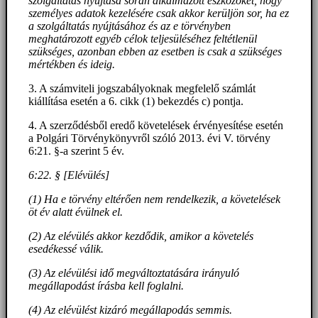
szolgáltatás nyújtása során alkalmazott eszközöket, hogy
személyes adatok kezelésére csak akkor kerüljön sor, ha ez
a szolgáltatás nyújtásához és az e törvényben
meghatározott egyéb célok teljesüléséhez feltétlenül
szükséges, azonban ebben az esetben is csak a szükséges
mértékben és ideig.
3. A számviteli jogszabályoknak megfelelő számlát
kiállítása esetén a 6. cikk (1) bekezdés c) pontja.
4. A szerződésből eredő követelések érvényesítése esetén
a Polgári Törvénykönyvről szóló 2013. évi V. törvény
6:21. §-a szerint 5 év.
6:22. § [Elévülés]
(1) Ha e törvény eltérően nem rendelkezik, a követelések
öt év alatt évülnek el.
(2) Az elévülés akkor kezdődik, amikor a követelés
esedékessé válik.
(3) Az elévülési idő megváltoztatására irányuló
megállapodást írásba kell foglalni.
(4) Az elévülést kizáró megállapodás semmis.