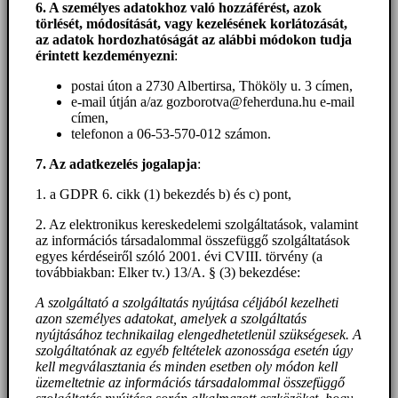
6. A személyes adatokhoz
való hozzáférést
, azok
törlését, módosítását, vagy kezelésének korlátozását,
az adatok hordozhatóságát az alábbi módokon tudja
érintett kezdeményezni
:
postai úton a 2730 Albertirsa, Thököly u. 3 címen,
e-mail útján a/az gozborotva@feherduna.hu e-mail
címen,
telefonon a 06-53-570-012 számon.
7. Az adatkezelés jogalapja
:
1. a GDPR 6. cikk (1) bekezdés b) és c) pont,
2. Az elektronikus kereskedelemi szolgáltatások, valamint
az információs társadalommal összefüggő szolgáltatások
egyes kérdéseiről szóló 2001. évi CVIII. törvény (a
továbbiakban: Elker tv.) 13/A. § (3) bekezdése:
A szolgáltató a szolgáltatás nyújtása céljából kezelheti
azon személyes adatokat, amelyek a szolgáltatás
nyújtásához technikailag elengedhetetlenül szükségesek. A
szolgáltatónak az egyéb feltételek azonossága esetén úgy
kell megválasztania és minden esetben oly módon kell
üzemeltetnie az információs társadalommal összefüggő