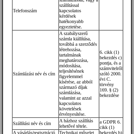
szállítással
Telefonszám
kapcsolatos
kérdések
hatékonyabb
egyeztetése.
A szabályszerű
számla kiállítása,
továbbá a szerződés
létrehozása,
6. cikk (1)
tartalmának
bekezdés c)
meghatározása,
pontja, és a
módosítása,
számvitelről
teljesítésének
Számlázási név és cím
szóló 2000.
figyelemmel
évi C.
kísérése, az abból
törvény
származó díjak
169. § (2)
számlázása,
bekezdése
valamint az azzal
kapcsolatos
követelések
érvényesítése.
A házhoz szállítás
a GDPR 6.
Szállítási név és cím
lehetővé tétele.
cikk (1)
A vásárlás/regisztráció
Technikai művelet
bekezdés b)