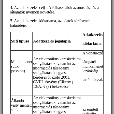
4. Az adatkezelés célja: A felhasználók azonosítása és a
látogatók nyomon követése.
5. Az adatkezelés időtartama, az adatok törlésének
határideje:
Adatkezelés
Süti típusa
Adatkezelés jogalapja
időtartama
A vonatkozó
Az elektronikus kereskedelmi
Munkamenet
látogatói
szolgáltatások, valamint az
sütik
munkamenet
információs társadalmi
(session)
lezárásáig
szolgáltatások egyes
kérdéseiről szóló 2001.
tartó időszak
CVIII. törvény (Elkertv.)
13/A. § (3) bekezdése
Az elektronikus kereskedelmi
Állandó
szolgáltatások, valamint az
vagy mentett
információs társadalmi
az érintett
sütik
szolgáltatások egyes
törléséig