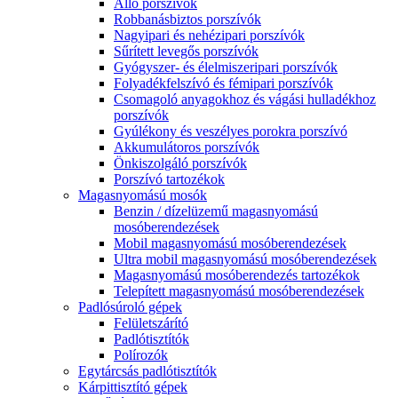
Álló porszívók
Robbanásbiztos porszívók
Nagyipari és nehézipari porszívók
Sűrített levegős porszívók
Gyógyszer- és élelmiszeripari porszívók
Folyadékfelszívó és fémipari porszívók
Csomagoló anyagokhoz és vágási hulladékhoz
porszívók
Gyúlékony és veszélyes porokra porszívó
Akkumulátoros porszívók
Önkiszolgáló porszívók
Porszívó tartozékok
Magasnyomású mosók
Benzin / dízelüzemű magasnyomású
mosóberendezések
Mobil magasnyomású mosóberendezések
Ultra mobil magasnyomású mosóberendezések
Magasnyomású mosóberendezés tartozékok
Telepített magasnyomású mosóberendezések
Padlósúroló gépek
Felületszárító
Padlótisztítók
Polírozók
Egytárcsás padlótisztítók
Kárpittisztító gépek