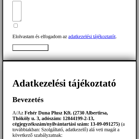
Elolvastam és elfogadom az
adatkezelési tájékoztatót
.
Üzenet elküldése
Adatkezelési tájékoztató
Bevezetés
A/Az
Fehér Duna Plusz Kft. (2730 Albertirsa,
Thököly u. 3, adószám: 12844199-2-13,
cégjegyzékszám/nyilvántartási szám: 13-09-091275)
(a
továbbiakban: Szolgáltató, adatkezelő) alá veti magát a
következő szabályzatnak: