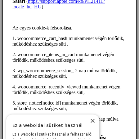
Safari
(
https://support.apple.com/kb/PH21411?
locale=hu_HU
)
Az egyes cookie-k felsorolása.
1. woocommerce_cart_hash munkamenet végén törlődik,
működéshez szükséges süti ,
2. woocommerce_items_in_cart munkamenet végén
törlődik, működéshez szükséges süti,
3. wp_woocommerce_session_ 2 nap múlva törlődik,
működéshez szükséges süti,
4. woocommerce_recently_viewed munkamenet végén
törlődik, működéshez szükséges süti,
5. store_notice[notice id] munkamenet végén törlődik,
működéshez szükséges süti,
×
6. Plusz WordPress bejelentkezési süti – 15 nap múlva
Ez a weboldal sütiket használ
törlődik, működéshez szükséges süti
Ez a weboldal sütiket használ a felhasználói
Google Ads konverziókövetés