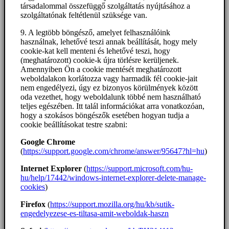
társadalommal összefüggő szolgáltatás nyújtásához a
szolgáltatónak feltétlenül szüksége van.
9. A legtöbb böngésző, amelyet felhasználóink
használnak, lehetővé teszi annak beállítását, hogy mely
cookie-kat kell menteni és lehetővé teszi, hogy
(meghatározott) cookie-k újra törlésre kerüljenek.
Amennyiben Ön a cookie mentését meghatározott
weboldalakon korlátozza vagy harmadik fél cookie-jait
nem engedélyezi, úgy ez bizonyos körülmények között
oda vezethet, hogy weboldalunk többé nem használható
teljes egészében. Itt talál információkat arra vonatkozóan,
hogy a szokásos böngészők esetében hogyan tudja a
cookie beállításokat testre szabni:
Google Chrome
(
https://support.google.com/chrome/answer/95647?hl=hu
)
Internet Explorer
(
https://support.microsoft.com/hu-
hu/help/17442/windows-internet-explorer-delete-manage-
cookies
)
Firefox
(
https://support.mozilla.org/hu/kb/sutik-
engedelyezese-es-tiltasa-amit-weboldak-haszn