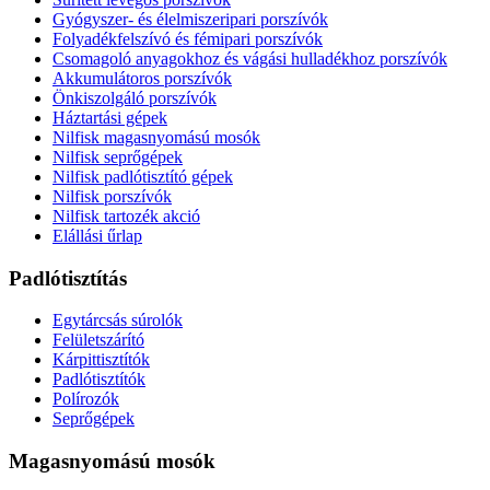
Gyógyszer- és élelmiszeripari porszívók
Folyadékfelszívó és fémipari porszívók
Csomagoló anyagokhoz és vágási hulladékhoz porszívók
Akkumulátoros porszívók
Önkiszolgáló porszívók
Háztartási gépek
Nilfisk magasnyomású mosók
Nilfisk seprőgépek
Nilfisk padlótisztító gépek
Nilfisk porszívók
Nilfisk tartozék akció
Elállási űrlap
Padlótisztítás
Egytárcsás súrolók
Felületszárító
Kárpittisztítók
Padlótisztítók
Polírozók
Seprőgépek
Magasnyomású mosók