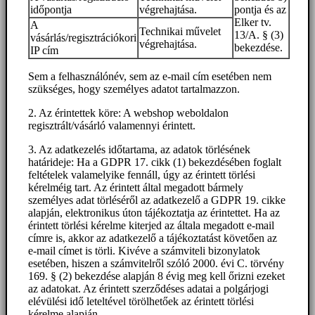
időpontja
végrehajtása.
pontja és az
Elker tv.
A
Technikai művelet
13/A. § (3)
vásárlás/regisztrációkori
végrehajtása.
bekezdése.
IP cím
Sem a felhasználónév, sem az e-mail cím esetében nem
szükséges, hogy személyes adatot tartalmazzon.
2. Az érintettek köre: A webshop weboldalon
regisztrált/vásárló valamennyi érintett.
3. Az adatkezelés időtartama, az adatok törlésének
határideje: Ha a GDPR 17. cikk (1) bekezdésében foglalt
feltételek valamelyike fennáll, úgy az érintett törlési
kérelméig tart. Az érintett által megadott bármely
személyes adat törléséről az adatkezelő a GDPR 19. cikke
alapján, elektronikus úton tájékoztatja az érintettet. Ha az
érintett törlési kérelme kiterjed az általa megadott e-mail
címre is, akkor az adatkezelő a tájékoztatást követően az
e-mail címet is törli. Kivéve a számviteli bizonylatok
esetében, hiszen a számvitelről szóló 2000. évi C. törvény
169. § (2) bekezdése alapján 8 évig meg kell őrizni ezeket
az adatokat. Az érintett szerződéses adatai a polgárjogi
elévülési idő leteltével törölhetőek az érintett törlési
kérelme alapján.