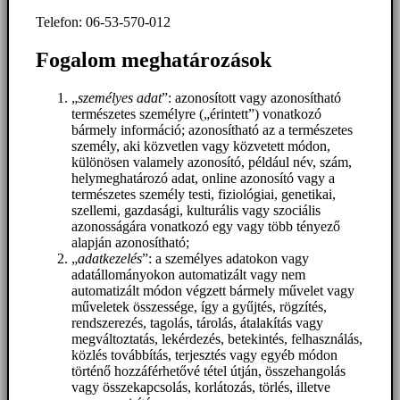
Telefon: 06-53-570-012
Fogalom meghatározások
„
személyes adat
”: azonosított vagy azonosítható
természetes személyre („érintett”) vonatkozó
bármely információ; azonosítható az a természetes
személy, aki közvetlen vagy közvetett módon,
különösen valamely azonosító, például név, szám,
helymeghatározó adat, online azonosító vagy a
természetes személy testi, fiziológiai, genetikai,
szellemi, gazdasági, kulturális vagy szociális
azonosságára vonatkozó egy vagy több tényező
alapján azonosítható;
„
adatkezelés
”: a személyes adatokon vagy
adatállományokon automatizált vagy nem
automatizált módon végzett bármely művelet vagy
műveletek összessége, így a gyűjtés, rögzítés,
rendszerezés, tagolás, tárolás, átalakítás vagy
megváltoztatás, lekérdezés, betekintés, felhasználás,
közlés továbbítás, terjesztés vagy egyéb módon
történő hozzáférhetővé tétel útján, összehangolás
vagy összekapcsolás, korlátozás, törlés, illetve