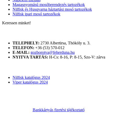
Magasnyomású mosóberendezés tartozékok
Nilfisk és Husqvarna háztartási mosó tartozékok
Nilfisk ipari mosó tartozékok
Keressen minket!
ELÉRHETŐSÉGÜNK
TELEPHELY:
2730 Albertirsa, Thököly u. 3.
TELEFON:
+36 (53) 570-012
E-MAIL:
gozborotva@feherduna.hu
NYITVA TARTÁS:
H-Cs: 8-16, P: 8-15, Szo-V: zárva
KATALÓGUSOK
Nilfisk katalógus 2024
Viper katalógus 2024
Bankkártyás fizetési tájékoztató