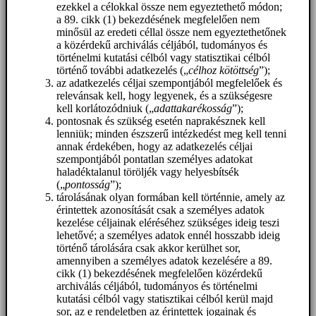
ezekkel a célokkal össze nem egyeztethető módon;
a 89. cikk (1) bekezdésének megfelelően nem
minősül az eredeti céllal össze nem egyeztethetőnek
a közérdekű archiválás céljából, tudományos és
történelmi kutatási célból vagy statisztikai célból
történő további adatkezelés („
célhoz kötöttség
”);
az adatkezelés céljai szempontjából megfelelőek és
relevánsak kell, hogy legyenek, és a szükségesre
kell korlátozódniuk („
adattakarékosság
”);
pontosnak és szükség esetén naprakésznek kell
lenniük; minden észszerű intézkedést meg kell tenni
annak érdekében, hogy az adatkezelés céljai
szempontjából pontatlan személyes adatokat
haladéktalanul töröljék vagy helyesbítsék
(„
pontosság
”);
tárolásának olyan formában kell történnie, amely az
érintettek azonosítását csak a személyes adatok
kezelése céljainak eléréséhez szükséges ideig teszi
lehetővé; a személyes adatok ennél hosszabb ideig
történő tárolására csak akkor kerülhet sor,
amennyiben a személyes adatok kezelésére a 89.
cikk (1) bekezdésének megfelelően közérdekű
archiválás céljából, tudományos és történelmi
kutatási célból vagy statisztikai célból kerül majd
sor, az e rendeletben az érintettek jogainak és