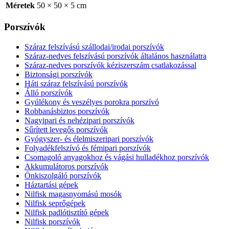
Méretek
50 × 50 × 5 cm
Porszívók
Száraz felszívású szállodai/irodai porszívók
Száraz-nedves felszívású porszívók általános használatra
Száraz-nedves porszívók kéziszerszám csatlakozással
Biztonsági porszívók
Háti száraz felszívású porszívók
Álló porszívók
Gyúlékony és veszélyes porokra porszívó
Robbanásbiztos porszívók
Nagyipari és nehézipari porszívók
Sűrített levegős porszívók
Gyógyszer- és élelmiszeripari porszívók
Folyadékfelszívó és fémipari porszívók
Csomagoló anyagokhoz és vágási hulladékhoz porszívók
Akkumulátoros porszívók
Önkiszolgáló porszívók
Háztartási gépek
Nilfisk magasnyomású mosók
Nilfisk seprőgépek
Nilfisk padlótisztító gépek
Nilfisk porszívók