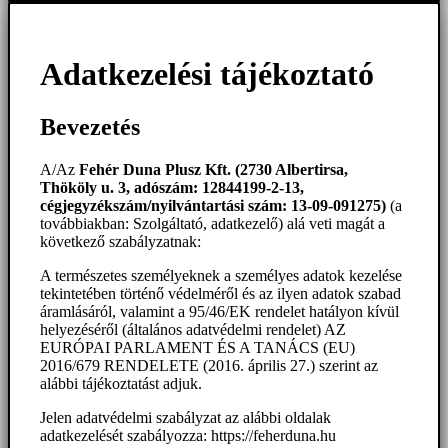
Adatkezelési tájékoztató
Bevezetés
A/Az
Fehér Duna Plusz Kft. (2730 Albertirsa,
Thököly u. 3, adószám: 12844199-2-13,
cégjegyzékszám/nyilvántartási szám: 13-09-091275)
(a
továbbiakban: Szolgáltató, adatkezelő) alá veti magát a
következő szabályzatnak:
A természetes személyeknek a személyes adatok kezelése
tekintetében történő védelméről és az ilyen adatok szabad
áramlásáról, valamint a 95/46/EK rendelet hatályon kívül
helyezéséről (általános adatvédelmi rendelet) AZ
EURÓPAI PARLAMENT ÉS A TANÁCS (EU)
2016/679 RENDELETE (2016. április 27.) szerint az
alábbi tájékoztatást adjuk.
Jelen adatvédelmi szabályzat az alábbi oldalak
adatkezelését szabályozza: https://feherduna.hu