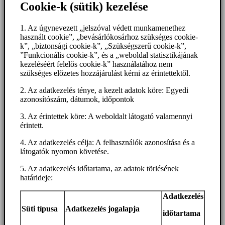
Cookie-k (sütik) kezelése
1. Az úgynevezett „jelszóval védett munkamenethez
használt cookie”, „bevásárlókosárhoz szükséges cookie-
k”, „biztonsági cookie-k”, „Szükségszerű cookie-k”,
”Funkcionális cookie-k”, és a „weboldal statisztikájának
kezeléséért felelős cookie-k” használatához nem
szükséges előzetes hozzájárulást kérni az érintettektől.
2. Az adatkezelés ténye, a kezelt adatok köre: Egyedi
azonosítószám, dátumok, időpontok
3. Az érintettek köre: A weboldalt látogató valamennyi
érintett.
4. Az adatkezelés célja: A felhasználók azonosítása és a
látogatók nyomon követése.
5. Az adatkezelés időtartama, az adatok törlésének
határideje:
Adatkezelés
Süti típusa
Adatkezelés jogalapja
időtartama