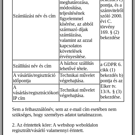
meghatározása,
pontja, és a
módosítása,
számvitelről
teljesítésének
Számlázási név és cím
szóló 2000.
figyelemmel
évi C.
kísérése, az abból
törvény
származó díjak
169. § (2)
számlázása,
bekezdése
valamint az azzal
kapcsolatos
követelések
érvényesítése.
A házhoz szállítás
a GDPR 6.
Szállítási név és cím
lehetővé tétele.
cikk (1)
A vásárlás/regisztráció
Technikai művelet
bekezdés b)
időpontja
végrehajtása.
pontja és az
Elker tv.
A
Technikai művelet
13/A. § (3)
vásárlás/regisztrációkori
végrehajtása.
bekezdése.
IP cím
Sem a felhasználónév, sem az e-mail cím esetében nem
szükséges, hogy személyes adatot tartalmazzon.
2. Az érintettek köre: A webshop weboldalon
regisztrált/vásárló valamennyi érintett.