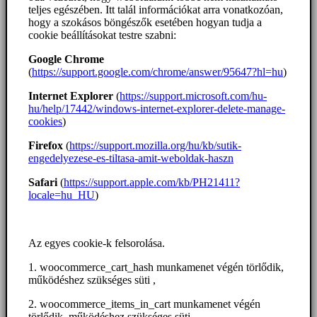
teljes egészében. Itt talál információkat arra vonatkozóan,
hogy a szokásos böngészők esetében hogyan tudja a
cookie beállításokat testre szabni:
Google Chrome
(
https://support.google.com/chrome/answer/95647?hl=hu
)
Internet Explorer
(
https://support.microsoft.com/hu-
hu/help/17442/windows-internet-explorer-delete-manage-
cookies
)
Firefox
(
https://support.mozilla.org/hu/kb/sutik-
engedelyezese-es-tiltasa-amit-weboldak-haszn
Safari
(
https://support.apple.com/kb/PH21411?
locale=hu_HU
)
Az egyes cookie-k felsorolása.
1. woocommerce_cart_hash munkamenet végén törlődik,
működéshez szükséges süti ,
2. woocommerce_items_in_cart munkamenet végén
törlődik, működéshez szükséges süti,