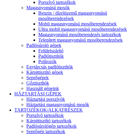
Porszívó tartozékok
Magasnyomású mosók
Benzin / dízelüzemű magasnyomású
mosóberendezések
Mobil magasnyomású mosóberendezések
Ultra mobil magasnyomású mosóberendezések
Magasnyomású mosóberendezés tartozékok
Telepített magasnyomású mosóberendezések
Padlósúroló gépek
Felületszárító
Padlótisztítók
Polírozók
Egytárcsás padlótisztítók
Kárpittisztító gépek
Seprőgépek
Gőztisztítók
Használt gépeink
HÁZTARTÁSI GÉPEK
Háztartási porszívók
Háztartási magasnyomású mosók
TARTOZÉKOK/ALKATRÉSZEK
Porszívó tartozékok
Kárpittisztító tartozékok
Padlósúrológép tartozékok
Seprőgép tartozékok