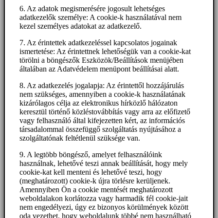
6. Az adatok megismerésére jogosult lehetséges
adatkezelők személye: A cookie-k használatával nem
kezel személyes adatokat az adatkezelő.
7. Az érintettek adatkezeléssel kapcsolatos jogainak
ismertetése: Az érintettnek lehetőségük van a cookie-kat
törölni a böngészők Eszközök/Beállítások menüjében
általában az Adatvédelem menüpont beállításai alatt.
8. Az adatkezelés jogalapja: Az érintettől hozzájárulás
nem szükséges, amennyiben a cookie-k használatának
kizárólagos célja az elektronikus hírközlő hálózaton
keresztül történő közléstovábbítás vagy arra az előfizető
vagy felhasználó által kifejezetten kért, az információs
társadalommal összefüggő szolgáltatás nyújtásához a
szolgáltatónak feltétlenül szüksége van.
9. A legtöbb böngésző, amelyet felhasználóink
használnak, lehetővé teszi annak beállítását, hogy mely
cookie-kat kell menteni és lehetővé teszi, hogy
(meghatározott) cookie-k újra törlésre kerüljenek.
Amennyiben Ön a cookie mentését meghatározott
weboldalakon korlátozza vagy harmadik fél cookie-jait
nem engedélyezi, úgy ez bizonyos körülmények között
oda vezethet, hogy weboldalunk többé nem használható