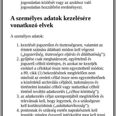
jogosulatlan közlését vagy az azokhoz való
jogosulatlan hozzáférést eredményezi.
A személyes adatok kezelésére
vonatkozó elvek
A személyes adatok:
kezelését jogszerűen és tisztességesen, valamint az
érintett számára átlátható módon kell végezni
(„
jogszerűség, tisztességes eljárás és átláthatóság
”);
gyűjtése csak meghatározott, egyértelmű és
jogszerű célból történjen, és azokat ne kezeljék
ezekkel a célokkal össze nem egyeztethető módon;
a 89. cikk (1) bekezdésének megfelelően nem
minősül az eredeti céllal össze nem egyeztethetőnek
a közérdekű archiválás céljából, tudományos és
történelmi kutatási célból vagy statisztikai célból
történő további adatkezelés („
célhoz kötöttség
”);
az adatkezelés céljai szempontjából megfelelőek és
relevánsak kell, hogy legyenek, és a szükségesre
kell korlátozódniuk („
adattakarékosság
”);
pontosnak és szükség esetén naprakésznek kell
lenniük; minden észszerű intézkedést meg kell tenni