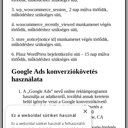
3. wp_woocommerce_session_ 2 nap múlva törlődik,
működéshez szükséges süti,
4. woocommerce_recently_viewed munkamenet végén
törlődik, működéshez szükséges süti,
5. store_notice[notice id] munkamenet végén törlődik,
működéshez szükséges süti,
6. Plusz WordPress bejelentkezési süti – 15 nap múlva
törlődik, működéshez szükséges süti
Google Ads konverziókövetés
használata
A „Google Ads” nevű online reklámprogramot
használja az adatkezelő, továbbá annak keretein
belül igénybe veszi a Google konverziókövető
szolgáltatását. A Google konverziókövetés a
×
Google Inc. elemző szolgáltatása (1600
Ez a weboldal sütiket használ
Amphitheatre Parkway, Mountain View, CA
94043, USA; „Google“).
Ez a weboldal sütiket használ a felhasználói
Amikor Felhasználó egy weboldalt Google-hirdetés