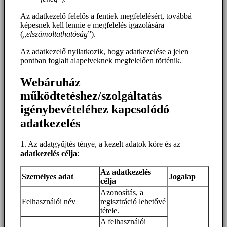
Az adatkezelő felelős a fentiek megfelelésért, továbbá
képesnek kell lennie e megfelelés igazolására
(„
elszámoltathatóság
”).
Az adatkezelő nyilatkozik, hogy adatkezelése a jelen
pontban foglalt alapelveknek megfelelően történik.
Webáruház
működtetéshez/szolgáltatás
igénybevételéhez kapcsolódó
adatkezelés
1. Az adatgyűjtés ténye, a kezelt adatok köre és az
adatkezelés célja
:
Az adatkezelés
Személyes adat
Jogalap
célja
Azonosítás, a
Felhasználói név
regisztráció lehetővé
tétele.
A felhasználói