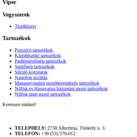
Viper
Vegyszerek
Tisztítószer
Tartozékok
Porszívó tartozékok
Kárpittisztító tartozékok
Padlósúrológép tartozékok
Seprőgép tartozékok
Súroló korongok
Napelem tisztítás
Magasnyomású mosóberendezés tartozékok
Nilfisk és Husqvarna háztartási mosó tartozékok
Nilfisk ipari mosó tartozékok
Keressen minket!
ELÉRHETŐSÉGÜNK
TELEPHELY:
2730 Albertirsa, Thököly u. 3.
TELEFON:
+36 (53) 570-012