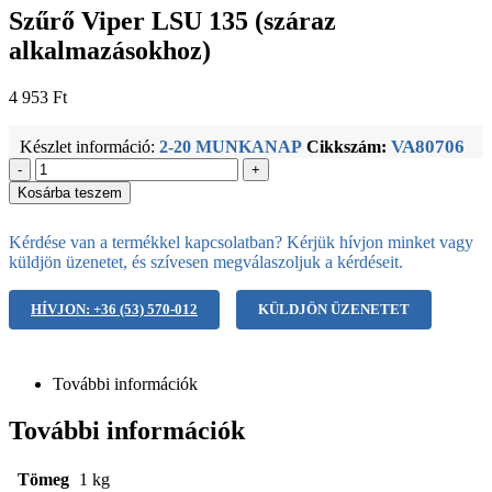
Szűrő Viper LSU 135 (száraz
alkalmazásokhoz)
4 953
Ft
VA80706
Készlet információ:
2-20 MUNKANAP
Cikkszám:
-
+
Kosárba teszem
Kérdése van a termékkel kapcsolatban? Kérjük hívjon minket vagy
küldjön üzenetet, és szívesen megválaszoljuk a kérdéseit.
HÍVJON: +36 (53) 570-012
KÜLDJÖN ÜZENETET
További információk
További információk
Tömeg
1 kg