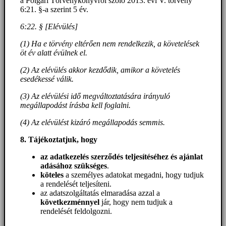
a Polgári Törvénykönyvről szóló 2013. évi V. törvény
6:21. §-a szerint 5 év.
6:22. § [Elévülés]
(1) Ha e törvény eltérően nem rendelkezik, a követelések
öt év alatt évülnek el.
(2) Az elévülés akkor kezdődik, amikor a követelés
esedékessé válik.
(3) Az elévülési idő megváltoztatására irányuló
megállapodást írásba kell foglalni.
(4) Az elévülést kizáró megállapodás semmis.
8. Tájékoztatjuk, hogy
az adatkezelés szerződés teljesítéséhez és ajánlat
adásához szükséges
.
köteles
a személyes adatokat megadni, hogy tudjuk
a rendelését teljesíteni.
az adatszolgáltatás elmaradása azzal a
következménnyel
jár, hogy nem tudjuk a
rendelését feldolgozni.