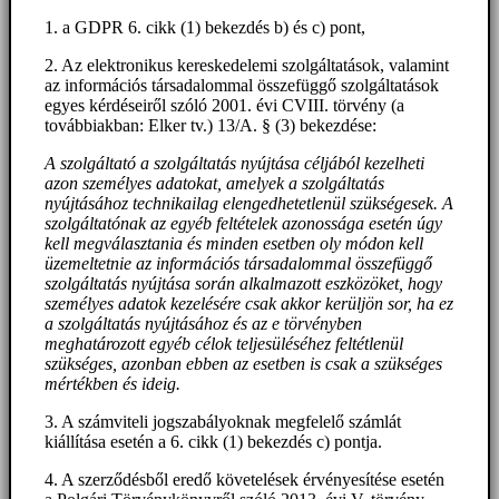
1. a GDPR 6. cikk (1) bekezdés b) és c) pont,
2. Az elektronikus kereskedelemi szolgáltatások, valamint
az információs társadalommal összefüggő szolgáltatások
egyes kérdéseiről szóló 2001. évi CVIII. törvény (a
továbbiakban: Elker tv.) 13/A. § (3) bekezdése:
A szolgáltató a szolgáltatás nyújtása céljából kezelheti
azon személyes adatokat, amelyek a szolgáltatás
nyújtásához technikailag elengedhetetlenül szükségesek. A
szolgáltatónak az egyéb feltételek azonossága esetén úgy
kell megválasztania és minden esetben oly módon kell
üzemeltetnie az információs társadalommal összefüggő
szolgáltatás nyújtása során alkalmazott eszközöket, hogy
személyes adatok kezelésére csak akkor kerüljön sor, ha ez
a szolgáltatás nyújtásához és az e törvényben
meghatározott egyéb célok teljesüléséhez feltétlenül
szükséges, azonban ebben az esetben is csak a szükséges
mértékben és ideig.
3. A számviteli jogszabályoknak megfelelő számlát
kiállítása esetén a 6. cikk (1) bekezdés c) pontja.
4. A szerződésből eredő követelések érvényesítése esetén