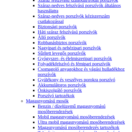
Száraz felszívású szállodai/irodai porszívók
Száraz-nedves felszívású porszívók általános
használatra
Száraz-nedves porszívók kéziszerszám
csatlakozással
Biztonsági porszívók
Háti száraz felszívású porszívók
Álló porszívók
Robbanásbiztos porszívók
Nagyipari és nehézipari porszívók
Sűrített levegős porszívók
Gyógyszer- és élelmiszeripari porszívók
Folyadékfelszívó és fémipari porszívók
Csomagoló anyagokhoz és vágási hulladékhoz
porszívók
Gyúlékony és veszélyes porokra porszívó
Akkumulátoros porszívók
Önkiszolgáló porszívók
Porszívó tartozékok
Magasnyomású mosók
Benzin / dízelüzemű magasnyomású
mosóberendezések
Mobil magasnyomású mosóberendezések
Ultra mobil magasnyomású mosóberendezések
Magasnyomású mosóberendezés tartozékok