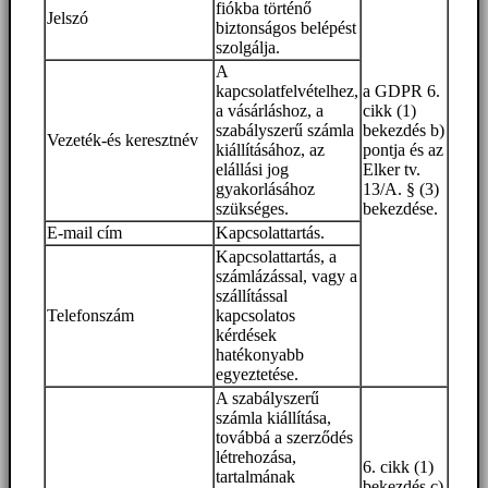
fiókba történő
Jelszó
biztonságos belépést
szolgálja.
A
kapcsolatfelvételhez,
a GDPR 6.
a vásárláshoz, a
cikk (1)
szabályszerű számla
bekezdés b)
Vezeték-és keresztnév
kiállításához, az
pontja és az
elállási jog
Elker tv.
gyakorlásához
13/A. § (3)
szükséges.
bekezdése.
E-mail cím
Kapcsolattartás.
Kapcsolattartás, a
számlázással, vagy a
szállítással
Telefonszám
kapcsolatos
kérdések
hatékonyabb
egyeztetése.
A szabályszerű
számla kiállítása,
továbbá a szerződés
létrehozása,
6. cikk (1)
tartalmának
bekezdés c)