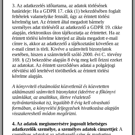
3. Az adatkezelés időtartama, az adatok törlésének
határideje: Ha a GDPR 17. cikk (1) bekezdésében foglalt
feltételek valamelyike fennáll, úgy az érintett törlési
kérelméig tart. Az érintett által megadott bármely
személyes adat törléséről az adatkezelő a GDPR 19. cikke
alapján, elektronikus úton tájékoztatja az érintettet. Ha az
érintett törlési kérelme kiterjed az általa megadott e-mail
címre is, akkor az adatkezelő a tájékoztatást követően az
e-mail címet is törli. Kivéve a számviteli bizonylatok
esetében, hiszen a számvitelről szóló 2000. évi C. törvény
169. § (2) bekezdése alapján 8 évig meg kell őrizni ezeket
az adatokat. Az érintett szerződéses adatai a polgárjogi
elévülési idő leteltével törölhetőek az érintett törlési
kérelme alapján.
A könyvviteli elszámolást közvetlenül és közvetetten
alátámasztó számviteli bizonylatot (ideértve a főkönyvi
számlákat, az analitikus, illetve részletező
nyilvántartásokat is), legalább 8 évig kell olvasható
formában, a könyvelési feljegyzések hivatkozása alapján
visszakereshető módon megőrizni.
4. Az adatok megismerésére jogosult lehetséges
adatkezelők személye, a személyes adatok címzettjei
: A
személyes adatokat az adatkezelő sales és marketing