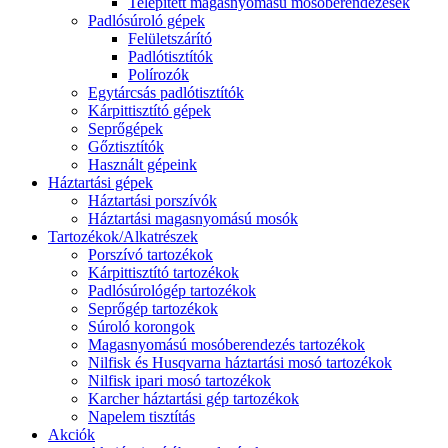
Telepített magasnyomású mosóberendezések
Padlósúroló gépek
Felületszárító
Padlótisztítók
Polírozók
Egytárcsás padlótisztítók
Kárpittisztító gépek
Seprőgépek
Gőztisztítók
Használt gépeink
Háztartási gépek
Háztartási porszívók
Háztartási magasnyomású mosók
Tartozékok/Alkatrészek
Porszívó tartozékok
Kárpittisztító tartozékok
Padlósúrológép tartozékok
Seprőgép tartozékok
Súroló korongok
Magasnyomású mosóberendezés tartozékok
Nilfisk és Husqvarna háztartási mosó tartozékok
Nilfisk ipari mosó tartozékok
Karcher háztartási gép tartozékok
Napelem tisztítás
Akciók