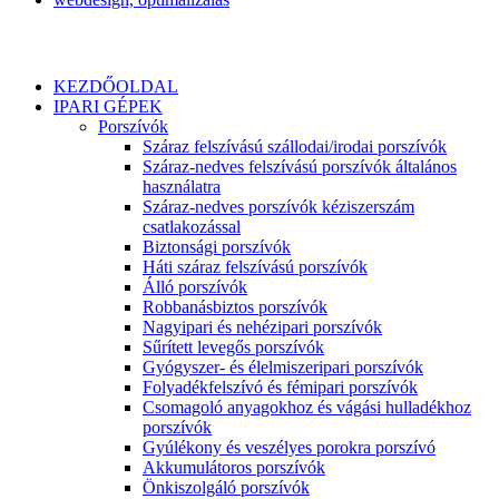
KEZDŐOLDAL
IPARI GÉPEK
Porszívók
Száraz felszívású szállodai/irodai porszívók
Száraz-nedves felszívású porszívók általános
használatra
Száraz-nedves porszívók kéziszerszám
csatlakozással
Biztonsági porszívók
Háti száraz felszívású porszívók
Álló porszívók
Robbanásbiztos porszívók
Nagyipari és nehézipari porszívók
Sűrített levegős porszívók
Gyógyszer- és élelmiszeripari porszívók
Folyadékfelszívó és fémipari porszívók
Csomagoló anyagokhoz és vágási hulladékhoz
porszívók
Gyúlékony és veszélyes porokra porszívó
Akkumulátoros porszívók
Önkiszolgáló porszívók