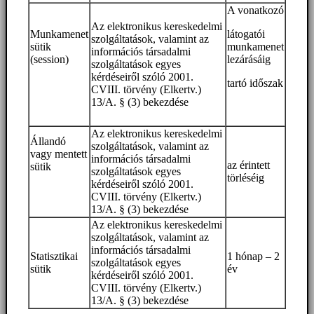
A vonatkozó
Az elektronikus kereskedelmi
Munkamenet
látogatói
szolgáltatások, valamint az
sütik
munkamenet
információs társadalmi
(session)
lezárásáig
szolgáltatások egyes
kérdéseiről szóló 2001.
tartó időszak
CVIII. törvény (Elkertv.)
13/A. § (3) bekezdése
Az elektronikus kereskedelmi
Állandó
szolgáltatások, valamint az
vagy mentett
információs társadalmi
az érintett
sütik
szolgáltatások egyes
törléséig
kérdéseiről szóló 2001.
CVIII. törvény (Elkertv.)
13/A. § (3) bekezdése
Az elektronikus kereskedelmi
szolgáltatások, valamint az
információs társadalmi
Statisztikai
1 hónap – 2
szolgáltatások egyes
sütik
év
kérdéseiről szóló 2001.
CVIII. törvény (Elkertv.)
13/A. § (3) bekezdése