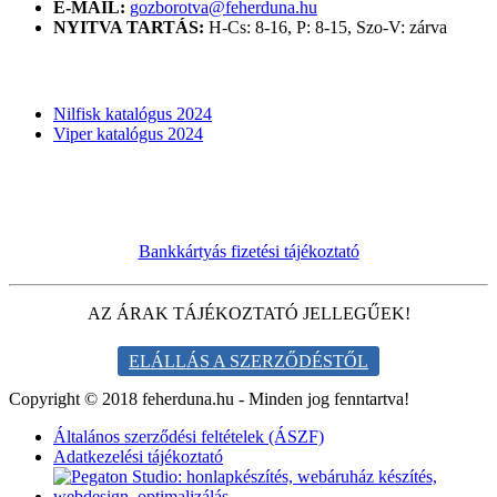
E-MAIL:
gozborotva@feherduna.hu
NYITVA TARTÁS:
H-Cs: 8-16, P: 8-15, Szo-V: zárva
KATALÓGUSOK
Nilfisk katalógus 2024
Viper katalógus 2024
Bankkártyás fizetési tájékoztató
AZ ÁRAK TÁJÉKOZTATÓ JELLEGŰEK!
ELÁLLÁS A SZERZŐDÉSTŐL
Copyright © 2018 feherduna.hu - Minden jog fenntartva!
Általános szerződési feltételek (ÁSZF)
Adatkezelési tájékoztató