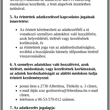
munkatársai kezelhetik, a fenti alapelvek tiszteletben
tartásával.
5. A
z érintettek adatkezeléssel kapcsolatos jogainak
ismertetése
:
Az érintett kérelmezheti az adatkezelőtől a rá
vonatkozó személyes adatokhoz való hozzáférést,
azok helyesbítését, törlését vagy kezelésének
korlátozását, és
az érintettnek joga van az adathordozhatósághoz,
továbbá a hozzájárulás bármely időpontban történő
visszavonásához.
6. A személyes adatokhoz
való hozzáférést
, azok
törlését, módosítását, vagy kezelésének korlátozását,
az adatok hordozhatóságát az alábbi módokon tudja
érintett kezdeményezni
:
postai úton a 2730 Albertirsa, Thököly u. 3 címen,
e-mail útján a/az gozborotva@feherduna.hu e-mail
címen,
telefonon a 06-53-570-012 számon.
7. Az adatkezelés jogalapja
: