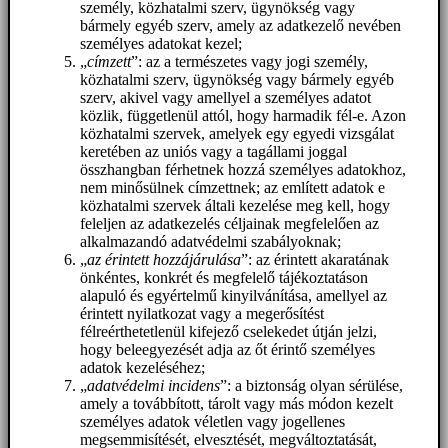
személy, közhatalmi szerv, ügynökség vagy
bármely egyéb szerv, amely az adatkezelő nevében
személyes adatokat kezel;
„
címzett
”: az a természetes vagy jogi személy,
közhatalmi szerv, ügynökség vagy bármely egyéb
szerv, akivel vagy amellyel a személyes adatot
közlik, függetlenül attól, hogy harmadik fél-e. Azon
közhatalmi szervek, amelyek egy egyedi vizsgálat
keretében az uniós vagy a tagállami joggal
összhangban férhetnek hozzá személyes adatokhoz,
nem minősülnek címzettnek; az említett adatok e
közhatalmi szervek általi kezelése meg kell, hogy
feleljen az adatkezelés céljainak megfelelően az
alkalmazandó adatvédelmi szabályoknak;
„
az érintett hozzájárulása
”: az érintett akaratának
önkéntes, konkrét és megfelelő tájékoztatáson
alapuló és egyértelmű kinyilvánítása, amellyel az
érintett nyilatkozat vagy a megerősítést
félreérthetetlenül kifejező cselekedet útján jelzi,
hogy beleegyezését adja az őt érintő személyes
adatok kezeléséhez;
„
adatvédelmi incidens
”: a biztonság olyan sérülése,
amely a továbbított, tárolt vagy más módon kezelt
személyes adatok véletlen vagy jogellenes
megsemmisítését, elvesztését, megváltoztatását,