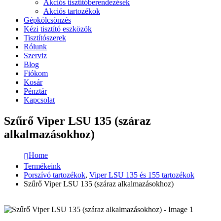
Akciós tisztítóberendezések
Akciós tartozékok
Gépkölcsönzés
Kézi tisztító eszközök
Tisztítószerek
Rólunk
Szerviz
Blog
Fiókom
Kosár
Pénztár
Kapcsolat
Szűrő Viper LSU 135 (száraz
alkalmazásokhoz)
Home
Termékeink
Porszívó tartozékok
,
Viper LSU 135 és 155 tartozékok
Szűrő Viper LSU 135 (száraz alkalmazásokhoz)