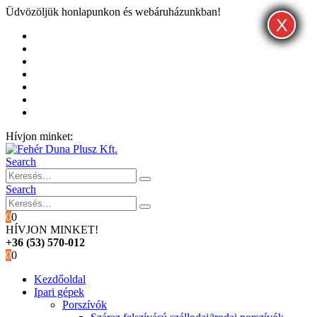
Üdvözöljük honlapunkon és webáruházunkban!
X
X
X
Kezdőoldal
Rólunk
Hivatalos garancia és márkaszervíz
Blog
Fiókom
Kosár
Pénztár
Hívjon minket:
+36 (53) 570-012
Search
Search
0
0
HÍVJON MINKET!
+36 (53) 570-012
0
0
Kezdőoldal
Ipari gépek
Porszívók