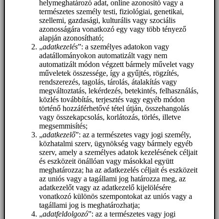
helymeghatározó adat, online azonosító vagy a
természetes személy testi, fiziológiai, genetikai,
szellemi, gazdasági, kulturális vagy szociális
azonosságára vonatkozó egy vagy több tényező
alapján azonosítható;
„
adatkezelés
”: a személyes adatokon vagy
adatállományokon automatizált vagy nem
automatizált módon végzett bármely művelet vagy
műveletek összessége, így a gyűjtés, rögzítés,
rendszerezés, tagolás, tárolás, átalakítás vagy
megváltoztatás, lekérdezés, betekintés, felhasználás,
közlés továbbítás, terjesztés vagy egyéb módon
történő hozzáférhetővé tétel útján, összehangolás
vagy összekapcsolás, korlátozás, törlés, illetve
megsemmisítés;
„
adatkezelő
”: az a természetes vagy jogi személy,
közhatalmi szerv, ügynökség vagy bármely egyéb
szerv, amely a személyes adatok kezelésének céljait
és eszközeit önállóan vagy másokkal együtt
meghatározza; ha az adatkezelés céljait és eszközeit
az uniós vagy a tagállami jog határozza meg, az
adatkezelőt vagy az adatkezelő kijelölésére
vonatkozó különös szempontokat az uniós vagy a
tagállami jog is meghatározhatja;
„
adatfeldolgozó
”: az a természetes vagy jogi