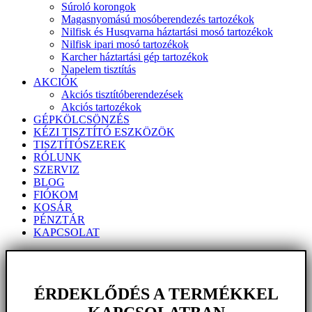
Súroló korongok
Magasnyomású mosóberendezés tartozékok
Nilfisk és Husqvarna háztartási mosó tartozékok
Nilfisk ipari mosó tartozékok
Karcher háztartási gép tartozékok
Napelem tisztítás
AKCIÓK
Akciós tisztítóberendezések
Akciós tartozékok
GÉPKÖLCSÖNZÉS
KÉZI TISZTÍTÓ ESZKÖZÖK
TISZTÍTÓSZEREK
RÓLUNK
SZERVIZ
BLOG
FIÓKOM
KOSÁR
PÉNZTÁR
KAPCSOLAT
ÉRDEKLŐDÉS A TERMÉKKEL