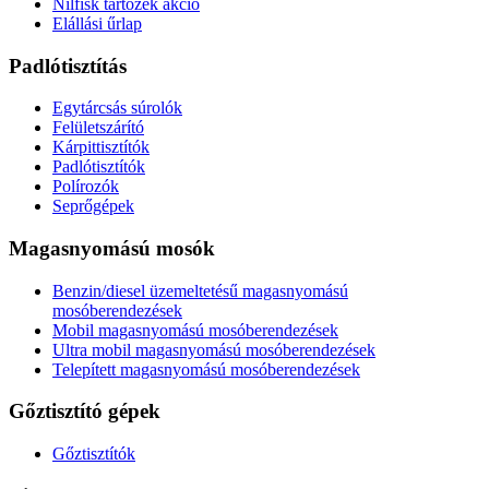
Nilfisk tartozék akció
Elállási űrlap
Padlótisztítás
Egytárcsás súrolók
Felületszárító
Kárpittisztítók
Padlótisztítók
Polírozók
Seprőgépek
Magasnyomású mosók
Benzin/diesel üzemeltetésű magasnyomású
mosóberendezések
Mobil magasnyomású mosóberendezések
Ultra mobil magasnyomású mosóberendezések
Telepített magasnyomású mosóberendezések
Gőztisztító gépek
Gőztisztítók