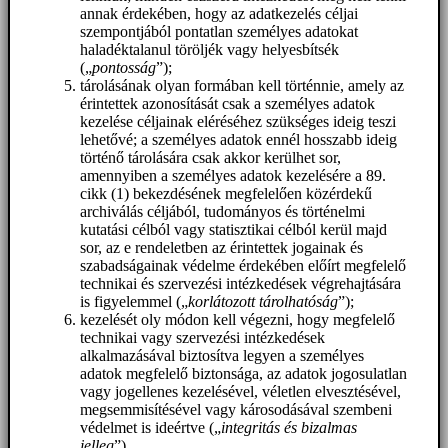
annak érdekében, hogy az adatkezelés céljai
szempontjából pontatlan személyes adatokat
haladéktalanul töröljék vagy helyesbítsék
(„
pontosság
”);
tárolásának olyan formában kell történnie, amely az
érintettek azonosítását csak a személyes adatok
kezelése céljainak eléréséhez szükséges ideig teszi
lehetővé; a személyes adatok ennél hosszabb ideig
történő tárolására csak akkor kerülhet sor,
amennyiben a személyes adatok kezelésére a 89.
cikk (1) bekezdésének megfelelően közérdekű
archiválás céljából, tudományos és történelmi
kutatási célból vagy statisztikai célból kerül majd
sor, az e rendeletben az érintettek jogainak és
szabadságainak védelme érdekében előírt megfelelő
technikai és szervezési intézkedések végrehajtására
is figyelemmel („
korlátozott tárolhatóság
”);
kezelését oly módon kell végezni, hogy megfelelő
technikai vagy szervezési intézkedések
alkalmazásával biztosítva legyen a személyes
adatok megfelelő biztonsága, az adatok jogosulatlan
vagy jogellenes kezelésével, véletlen elvesztésével,
megsemmisítésével vagy károsodásával szembeni
védelmet is ideértve („
integritás és bizalmas
jelleg
”).