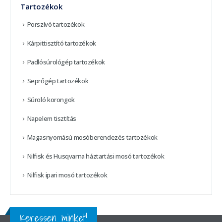
Tartozékok
Porszívó tartozékok
Kárpittisztító tartozékok
Padlósúrológép tartozékok
Seprőgép tartozékok
Súroló korongok
Napelem tisztítás
Magasnyomású mosóberendezés tartozékok
Nilfisk és Husqvarna háztartási mosó tartozékok
Nilfisk ipari mosó tartozékok
Keressen minket!