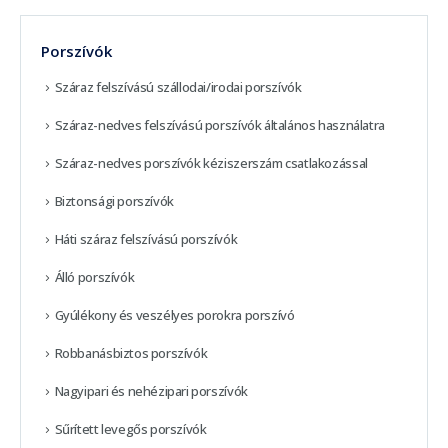
Porszívók
Száraz felszívású szállodai/irodai porszívók
Száraz-nedves felszívású porszívók általános használatra
Száraz-nedves porszívók kéziszerszám csatlakozással
Biztonsági porszívók
Háti száraz felszívású porszívók
Álló porszívók
Gyúlékony és veszélyes porokra porszívó
Robbanásbiztos porszívók
Nagyipari és nehézipari porszívók
Sűrített levegős porszívók