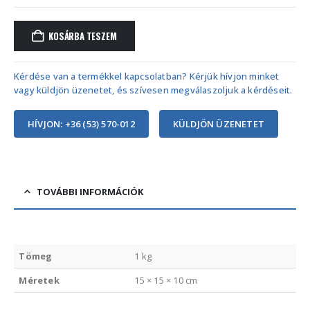
KOSÁRBA TESZEM
Kérdése van a termékkel kapcsolatban? Kérjük hívjon minket
vagy küldjön üzenetet, és szívesen megválaszoljuk a kérdéseit.
HÍVJON: +36 (53) 570-012
KÜLDJÖN ÜZENETET
TOVÁBBI INFORMÁCIÓK
Tömeg
1 kg
Méretek
15 × 15 × 10 cm