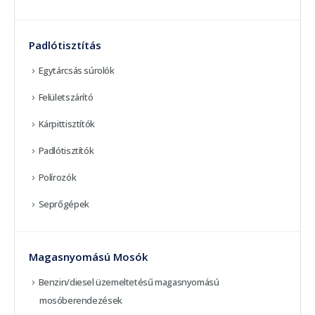
Padlótisztítás
Egytárcsás súrolók
Felületszárító
Kárpittisztítók
Padlótisztítók
Polírozók
Seprőgépek
Magasnyomású Mosók
Benzin/diesel üzemeltetésű magasnyomású
mosóberendezések