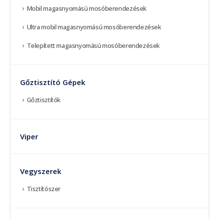
Mobil magasnyomású mosóberendezések
Ultra mobil magasnyomású mosóberendezések
Telepített magasnyomású mosóberendezések
Gőztisztító Gépek
Gőztisztítók
Viper
Vegyszerek
Tisztítószer