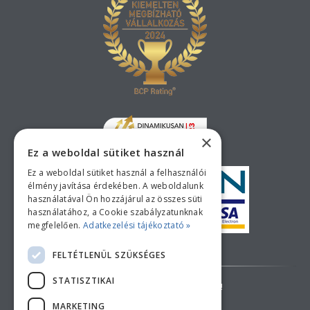
×
Ez a weboldal sütiket használ
Ez a weboldal sütiket használ a felhasználói
élmény javítása érdekében. A weboldalunk
használatával Ön hozzájárul az összes süti
használatához, a Cookie szabályzatunknak
megfelelően.
Adatkezelési tájékoztató »
Bankkártyás fizetési tájékoztató
FELTÉTLENÜL SZÜKSÉGES
STATISZTIKAI
AZ ÁRAK TÁJÉKOZTATÓ JELLEGŰEK!
MARKETING