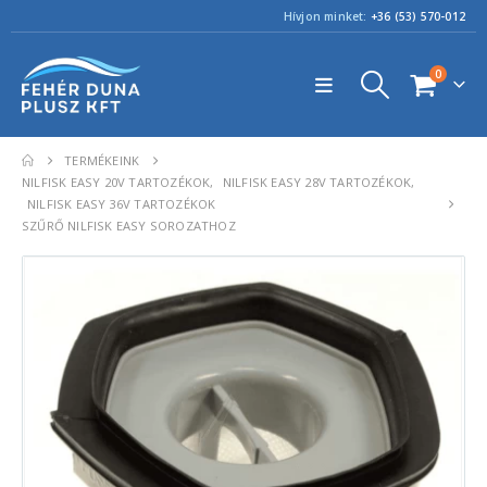
Hívjon minket:
+36 (53) 570-012
0
TERMÉKEINK
NILFISK EASY 20V TARTOZÉKOK
,
NILFISK EASY 28V TARTOZÉKOK
,
NILFISK EASY 36V TARTOZÉKOK
SZŰRŐ NILFISK EASY SOROZATHOZ