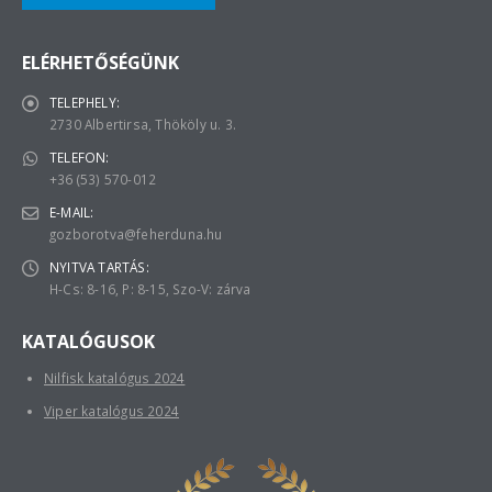
ELÉRHETŐSÉGÜNK
TELEPHELY:
2730 Albertirsa, Thököly u. 3.
TELEFON:
+36 (53) 570-012
E-MAIL:
gozborotva@feherduna.hu
NYITVA TARTÁS:
H-Cs: 8-16, P: 8-15, Szo-V: zárva
KATALÓGUSOK
Nilfisk katalógus 2024
Viper katalógus 2024