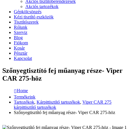
Akciós tisztítóberendezések
Akciós tartozékok
Gépkölcsönzés
Kézi tisztító eszközök
Tisztítószerek
Rólunk
Szerviz
Blog
Fiókom
Kosár
Pénztár
Kapcsolat
Szőnyegtisztító fej műanyag része- Viper
CAR 275-höz
Home
Termékeink
Tartozékok
,
Kárpittisztító tartozékok
,
Viper CAR 275
kárpittisztító tartozékok
Szőnyegtisztító fej műanyag része- Viper CAR 275-höz