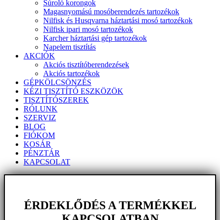
Súroló korongok
Magasnyomású mosóberendezés tartozékok
Nilfisk és Husqvarna háztartási mosó tartozékok
Nilfisk ipari mosó tartozékok
Karcher háztartási gép tartozékok
Napelem tisztítás
AKCIÓK
Akciós tisztítóberendezések
Akciós tartozékok
GÉPKÖLCSÖNZÉS
KÉZI TISZTÍTÓ ESZKÖZÖK
TISZTÍTÓSZEREK
RÓLUNK
SZERVIZ
BLOG
FIÓKOM
KOSÁR
PÉNZTÁR
KAPCSOLAT
ÉRDEKLŐDÉS A TERMÉKKEL
KAPCSOLATBAN