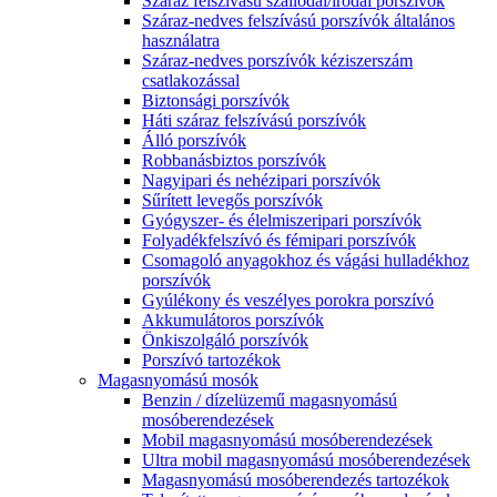
Száraz felszívású szállodai/irodai porszívók
Száraz-nedves felszívású porszívók általános
használatra
Száraz-nedves porszívók kéziszerszám
csatlakozással
Biztonsági porszívók
Háti száraz felszívású porszívók
Álló porszívók
Robbanásbiztos porszívók
Nagyipari és nehézipari porszívók
Sűrített levegős porszívók
Gyógyszer- és élelmiszeripari porszívók
Folyadékfelszívó és fémipari porszívók
Csomagoló anyagokhoz és vágási hulladékhoz
porszívók
Gyúlékony és veszélyes porokra porszívó
Akkumulátoros porszívók
Önkiszolgáló porszívók
Porszívó tartozékok
Magasnyomású mosók
Benzin / dízelüzemű magasnyomású
mosóberendezések
Mobil magasnyomású mosóberendezések
Ultra mobil magasnyomású mosóberendezések
Magasnyomású mosóberendezés tartozékok