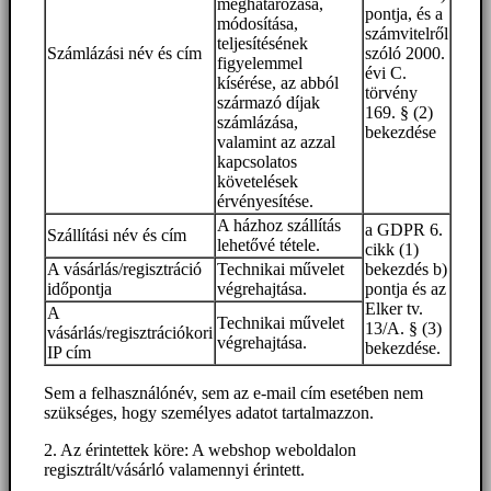
meghatározása,
pontja, és a
módosítása,
számvitelről
teljesítésének
Számlázási név és cím
szóló 2000.
figyelemmel
évi C.
kísérése, az abból
törvény
származó díjak
169. § (2)
számlázása,
bekezdése
valamint az azzal
kapcsolatos
követelések
érvényesítése.
A házhoz szállítás
a GDPR 6.
Szállítási név és cím
lehetővé tétele.
cikk (1)
A vásárlás/regisztráció
Technikai művelet
bekezdés b)
időpontja
végrehajtása.
pontja és az
Elker tv.
A
Technikai művelet
13/A. § (3)
vásárlás/regisztrációkori
végrehajtása.
bekezdése.
IP cím
Sem a felhasználónév, sem az e-mail cím esetében nem
szükséges, hogy személyes adatot tartalmazzon.
2. Az érintettek köre: A webshop weboldalon
regisztrált/vásárló valamennyi érintett.