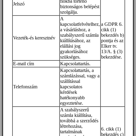
fiókba történő
Jelszó
biztonságos belépést
szolgálja.
A
kapcsolatfelvételhez,
a GDPR 6.
a vásárláshoz, a
cikk (1)
szabályszerű számla
bekezdés b)
Vezeték-és keresztnév
kiállításához, az
pontja és az
elállási jog
Elker tv.
gyakorlásához
13/A. § (3)
szükséges.
bekezdése.
E-mail cím
Kapcsolattartás.
Kapcsolattartás, a
számlázással, vagy a
szállítással
Telefonszám
kapcsolatos
kérdések
hatékonyabb
egyeztetése.
A szabályszerű
számla kiállítása,
továbbá a szerződés
létrehozása,
6. cikk (1)
tartalmának
bekezdés c)