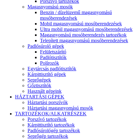
Porszívó tartozékok
Magasnyomású mosók
Benzin / dízelüzemű magasnyomású
mosóberendezések
Mobil magasnyomású mosóberendezések
Ultra mobil magasnyomású mosóberendezések
Magasnyomású mosóberendezés tartozékok
Telepített magasnyomású mosóberendezések
Padlósúroló gépek
Felületszárító
Padlótisztítók
Polírozók
Egytárcsás padlótisztítók
Kárpittisztító gépek
Seprőgépek
Gőztisztítók
Használt gépeink
HÁZTARTÁSI GÉPEK
Háztartási porszívók
Háztartási magasnyomású mosók
TARTOZÉKOK/ALKATRÉSZEK
Porszívó tartozékok
Kárpittisztító tartozékok
Padlósúrológép tartozékok
Seprőgép tartozékok