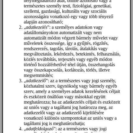
helymeghatározó adat, online azonosító vagy a
természetes személy testi, fiziológiai, genetikai,
szellemi, gazdasági, kulturális vagy szociális
azonosságára vonatkozó egy vagy több tényező
alapján azonosítható;
„
adatkezelés
”: a személyes adatokon vagy
adatállományokon automatizált vagy nem
automatizált módon végzett bármely művelet vagy
műveletek összessége, így a gyűjtés, rögzítés,
rendszerezés, tagolás, tárolás, átalakítás vagy
megváltoztatás, lekérdezés, betekintés, felhasználás,
közlés továbbítás, terjesztés vagy egyéb módon
történő hozzáférhetővé tétel útján, összehangolás
vagy összekapcsolás, korlátozás, törlés, illetve
megsemmisítés;
„
adatkezelő
”: az a természetes vagy jogi személy,
közhatalmi szerv, ügynökség vagy bármely egyéb
szerv, amely a személyes adatok kezelésének céljait
és eszközeit önállóan vagy másokkal együtt
meghatározza; ha az adatkezelés céljait és eszközeit
az uniós vagy a tagállami jog határozza meg, az
adatkezelőt vagy az adatkezelő kijelölésére
vonatkozó különös szempontokat az uniós vagy a
tagállami jog is meghatározhatja;
„
adatfeldolgozó
”: az a természetes vagy jogi