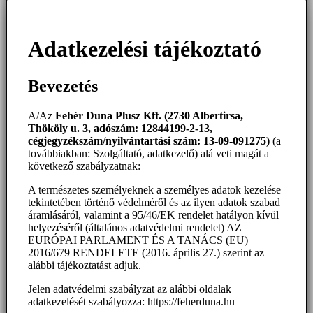
Adatkezelési tájékoztató
Bevezetés
A/Az
Fehér Duna Plusz Kft. (2730 Albertirsa,
Thököly u. 3, adószám: 12844199-2-13,
cégjegyzékszám/nyilvántartási szám: 13-09-091275)
(a
továbbiakban: Szolgáltató, adatkezelő) alá veti magát a
következő szabályzatnak:
A természetes személyeknek a személyes adatok kezelése
tekintetében történő védelméről és az ilyen adatok szabad
áramlásáról, valamint a 95/46/EK rendelet hatályon kívül
helyezéséről (általános adatvédelmi rendelet) AZ
EURÓPAI PARLAMENT ÉS A TANÁCS (EU)
2016/679 RENDELETE (2016. április 27.) szerint az
alábbi tájékoztatást adjuk.
Jelen adatvédelmi szabályzat az alábbi oldalak
adatkezelését szabályozza: https://feherduna.hu