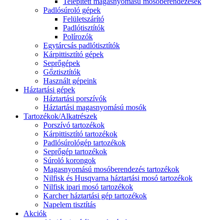
Telepített magasnyomású mosóberendezések
Padlósúroló gépek
Felületszárító
Padlótisztítók
Polírozók
Egytárcsás padlótisztítók
Kárpittisztító gépek
Seprőgépek
Gőztisztítók
Használt gépeink
Háztartási gépek
Háztartási porszívók
Háztartási magasnyomású mosók
Tartozékok/Alkatrészek
Porszívó tartozékok
Kárpittisztító tartozékok
Padlósúrológép tartozékok
Seprőgép tartozékok
Súroló korongok
Magasnyomású mosóberendezés tartozékok
Nilfisk és Husqvarna háztartási mosó tartozékok
Nilfisk ipari mosó tartozékok
Karcher háztartási gép tartozékok
Napelem tisztítás
Akciók