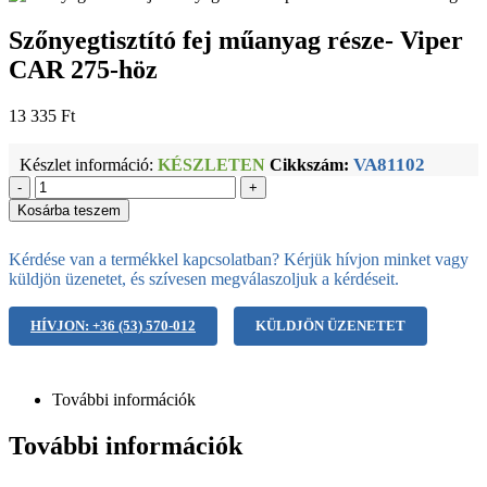
Szőnyegtisztító fej műanyag része- Viper
CAR 275-höz
13 335
Ft
VA81102
Készlet információ:
KÉSZLETEN
Cikkszám:
-
+
Kosárba teszem
Kérdése van a termékkel kapcsolatban? Kérjük hívjon minket vagy
küldjön üzenetet, és szívesen megválaszoljuk a kérdéseit.
HÍVJON: +36 (53) 570-012
KÜLDJÖN ÜZENETET
További információk
További információk