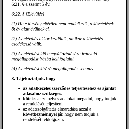
6:21. §-a szerint 5 év.
6:22. § [Elévülés]
(1) Ha e törvény eltérően nem rendelkezik, a követelések
öt év alatt évülnek el.
(2) Az elévülés akkor kezdődik, amikor a követelés
esedékessé válik.
(3) Az elévülési idő megváltoztatására irányuló
megállapodást írásba kell foglalni.
(4) Az elévülést kizáró megállapodás semmis.
8. Tájékoztatjuk, hogy
az adatkezelés szerződés teljesítéséhez és ajánlat
adásához szükséges
.
köteles
a személyes adatokat megadni, hogy tudjuk
a rendelését teljesíteni.
az adatszolgáltatás elmaradása azzal a
következménnyel
jár, hogy nem tudjuk a
rendelését feldolgozni.