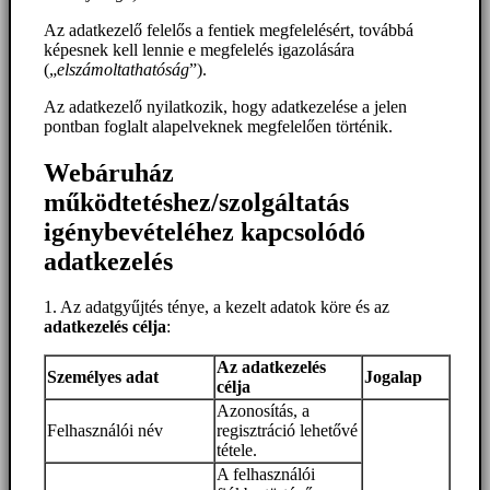
Az adatkezelő felelős a fentiek megfelelésért, továbbá
képesnek kell lennie e megfelelés igazolására
(„
elszámoltathatóság
”).
Az adatkezelő nyilatkozik, hogy adatkezelése a jelen
pontban foglalt alapelveknek megfelelően történik.
Webáruház
működtetéshez/szolgáltatás
igénybevételéhez kapcsolódó
adatkezelés
1. Az adatgyűjtés ténye, a kezelt adatok köre és az
adatkezelés célja
:
Az adatkezelés
Személyes adat
Jogalap
célja
Azonosítás, a
Felhasználói név
regisztráció lehetővé
tétele.
A felhasználói