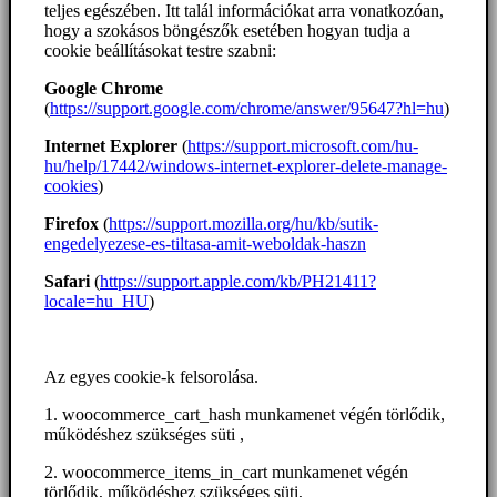
teljes egészében. Itt talál információkat arra vonatkozóan,
hogy a szokásos böngészők esetében hogyan tudja a
cookie beállításokat testre szabni:
Google Chrome
(
https://support.google.com/chrome/answer/95647?hl=hu
)
Internet Explorer
(
https://support.microsoft.com/hu-
hu/help/17442/windows-internet-explorer-delete-manage-
cookies
)
Firefox
(
https://support.mozilla.org/hu/kb/sutik-
engedelyezese-es-tiltasa-amit-weboldak-haszn
Safari
(
https://support.apple.com/kb/PH21411?
locale=hu_HU
)
Az egyes cookie-k felsorolása.
1. woocommerce_cart_hash munkamenet végén törlődik,
működéshez szükséges süti ,
2. woocommerce_items_in_cart munkamenet végén
törlődik, működéshez szükséges süti,