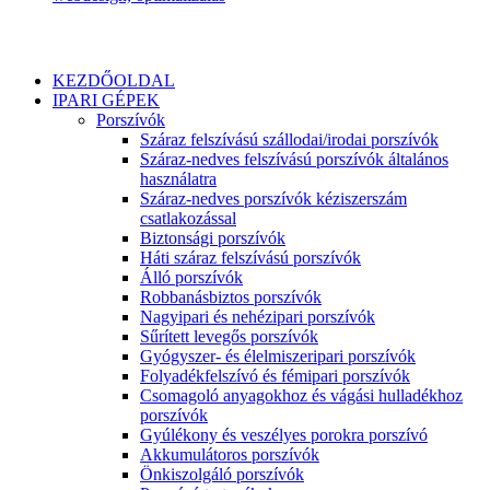
KEZDŐOLDAL
IPARI GÉPEK
Porszívók
Száraz felszívású szállodai/irodai porszívók
Száraz-nedves felszívású porszívók általános
használatra
Száraz-nedves porszívók kéziszerszám
csatlakozással
Biztonsági porszívók
Háti száraz felszívású porszívók
Álló porszívók
Robbanásbiztos porszívók
Nagyipari és nehézipari porszívók
Sűrített levegős porszívók
Gyógyszer- és élelmiszeripari porszívók
Folyadékfelszívó és fémipari porszívók
Csomagoló anyagokhoz és vágási hulladékhoz
porszívók
Gyúlékony és veszélyes porokra porszívó
Akkumulátoros porszívók
Önkiszolgáló porszívók