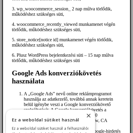
3. wp_woocommerce_session_ 2 nap múlva törlődik,
működéshez szükséges süti,
4. woocommerce_recently_viewed munkamenet végén
törlődik, működéshez szükséges süti,
5. store_notice[notice id] munkamenet végén törlődik,
működéshez szükséges süti,
6. Plusz WordPress bejelentkezési süti – 15 nap múlva
törlődik, működéshez szükséges süti
Google Ads konverziókövetés
használata
A „Google Ads” nevű online reklámprogramot
használja az adatkezelő, továbbá annak keretein
belül igénybe veszi a Google konverziókövető
szolgáltatását. A Google konverziókövetés a
×
Google Inc. elemző szolgáltatása (1600
Ez a weboldal sütiket használ
Amphitheatre Parkway, Mountain View, CA
94043, USA; „Google“).
Ez a weboldal sütiket használ a felhasználói
Amikor Felhasználó egy weboldalt Google-hirdetés