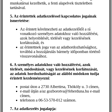
munkatársai kezelhetik, a fenti alapelvek tiszteletben
tartásával.
5. A
z érintettek adatkezeléssel kapcsolatos jogainak
ismertetése
:
Az érintett kérelmezheti az adatkezelőtől a rá
vonatkozó személyes adatokhoz való hozzáférést,
azok helyesbítését, törlését vagy kezelésének
korlátozását, és
az érintettnek joga van az adathordozhatósághoz,
továbbá a hozzájárulás bármely időpontban történő
visszavonásához.
6. A személyes adatokhoz
való hozzáférést
, azok
törlését, módosítását, vagy kezelésének korlátozását,
az adatok hordozhatóságát az alábbi módokon tudja
érintett kezdeményezni
:
postai úton a 2730 Albertirsa, Thököly u. 3 címen,
e-mail útján a/az gozborotva@feherduna.hu e-mail
címen,
telefonon a 06-53-570-012 számon.
7. Az adatkezelés jogalapja
: