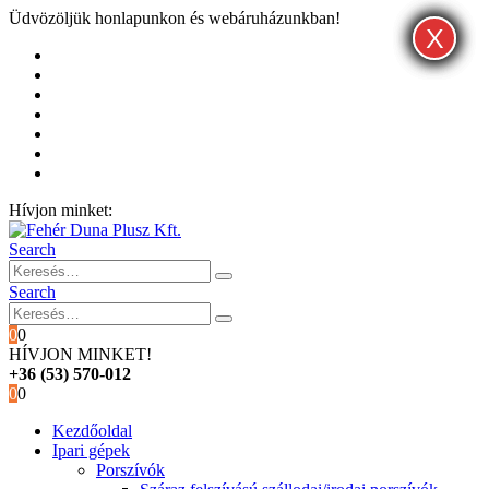
Üdvözöljük honlapunkon és webáruházunkban!
X
X
X
Kezdőoldal
Rólunk
Hivatalos garancia és márkaszervíz
Blog
Fiókom
Kosár
Pénztár
Hívjon minket:
+36 (53) 570-012
Search
Search
0
0
HÍVJON MINKET!
+36 (53) 570-012
0
0
Kezdőoldal
Ipari gépek
Porszívók