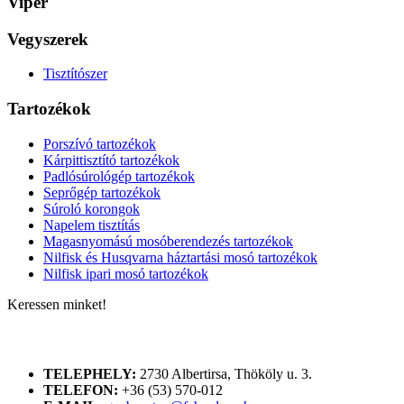
Viper
Vegyszerek
Tisztítószer
Tartozékok
Porszívó tartozékok
Kárpittisztító tartozékok
Padlósúrológép tartozékok
Seprőgép tartozékok
Súroló korongok
Napelem tisztítás
Magasnyomású mosóberendezés tartozékok
Nilfisk és Husqvarna háztartási mosó tartozékok
Nilfisk ipari mosó tartozékok
Keressen minket!
ELÉRHETŐSÉGÜNK
TELEPHELY:
2730 Albertirsa, Thököly u. 3.
TELEFON:
+36 (53) 570-012