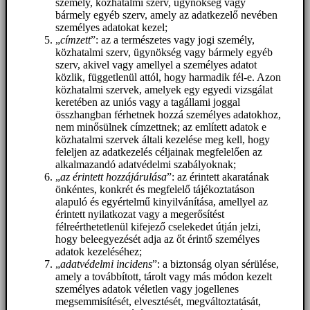
személy, közhatalmi szerv, ügynökség vagy
bármely egyéb szerv, amely az adatkezelő nevében
személyes adatokat kezel;
„
címzett
”: az a természetes vagy jogi személy,
közhatalmi szerv, ügynökség vagy bármely egyéb
szerv, akivel vagy amellyel a személyes adatot
közlik, függetlenül attól, hogy harmadik fél-e. Azon
közhatalmi szervek, amelyek egy egyedi vizsgálat
keretében az uniós vagy a tagállami joggal
összhangban férhetnek hozzá személyes adatokhoz,
nem minősülnek címzettnek; az említett adatok e
közhatalmi szervek általi kezelése meg kell, hogy
feleljen az adatkezelés céljainak megfelelően az
alkalmazandó adatvédelmi szabályoknak;
„
az érintett hozzájárulása
”: az érintett akaratának
önkéntes, konkrét és megfelelő tájékoztatáson
alapuló és egyértelmű kinyilvánítása, amellyel az
érintett nyilatkozat vagy a megerősítést
félreérthetetlenül kifejező cselekedet útján jelzi,
hogy beleegyezését adja az őt érintő személyes
adatok kezeléséhez;
„
adatvédelmi incidens
”: a biztonság olyan sérülése,
amely a továbbított, tárolt vagy más módon kezelt
személyes adatok véletlen vagy jogellenes
megsemmisítését, elvesztését, megváltoztatását,