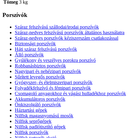
Tömeg
3 kg
Porszívók
Száraz felszívású szállodai/irodai porszívók
Száraz-nedves felszívású porszívók általános használatra
Száraz-nedves porszívók kéziszerszám csatlakozással
Biztonsági porszívók
Háti száraz felszívású porszívók
Álló porszívók
Gyúlékony és veszélyes porokra porszívó
Robbanásbiztos porszívók
Nagyipari és nehézipari porszívók
Sűrített levegős porszívók
Gyógyszer- és élelmiszeripari porszívók
Folyadékfelszívó és fémipari porszívók
Csomagoló anyagokhoz és vágási hulladékhoz porszívók
Akkumulátoros porszívók
Önkiszolgáló porszívók
Háztartási gépek
Nilfisk magasnyomású mosók
Nilfisk seprőgépek
Nilfisk padlótisztító gépek
Nilfisk porszívók
Nilfisk tartozék akció