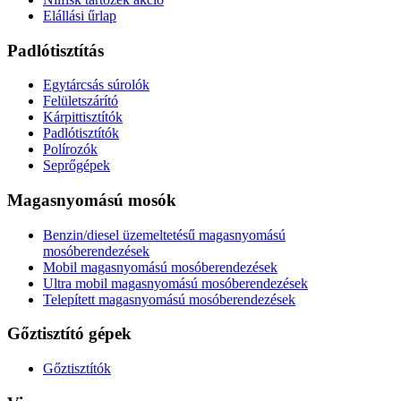
Elállási űrlap
Padlótisztítás
Egytárcsás súrolók
Felületszárító
Kárpittisztítók
Padlótisztítók
Polírozók
Seprőgépek
Magasnyomású mosók
Benzin/diesel üzemeltetésű magasnyomású
mosóberendezések
Mobil magasnyomású mosóberendezések
Ultra mobil magasnyomású mosóberendezések
Telepített magasnyomású mosóberendezések
Gőztisztító gépek
Gőztisztítók