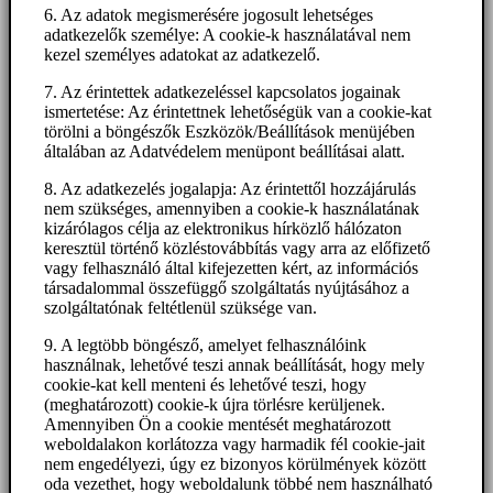
6. Az adatok megismerésére jogosult lehetséges
adatkezelők személye: A cookie-k használatával nem
kezel személyes adatokat az adatkezelő.
7. Az érintettek adatkezeléssel kapcsolatos jogainak
ismertetése: Az érintettnek lehetőségük van a cookie-kat
törölni a böngészők Eszközök/Beállítások menüjében
általában az Adatvédelem menüpont beállításai alatt.
8. Az adatkezelés jogalapja: Az érintettől hozzájárulás
nem szükséges, amennyiben a cookie-k használatának
kizárólagos célja az elektronikus hírközlő hálózaton
keresztül történő közléstovábbítás vagy arra az előfizető
vagy felhasználó által kifejezetten kért, az információs
társadalommal összefüggő szolgáltatás nyújtásához a
szolgáltatónak feltétlenül szüksége van.
9. A legtöbb böngésző, amelyet felhasználóink
használnak, lehetővé teszi annak beállítását, hogy mely
cookie-kat kell menteni és lehetővé teszi, hogy
(meghatározott) cookie-k újra törlésre kerüljenek.
Amennyiben Ön a cookie mentését meghatározott
weboldalakon korlátozza vagy harmadik fél cookie-jait
nem engedélyezi, úgy ez bizonyos körülmények között
oda vezethet, hogy weboldalunk többé nem használható