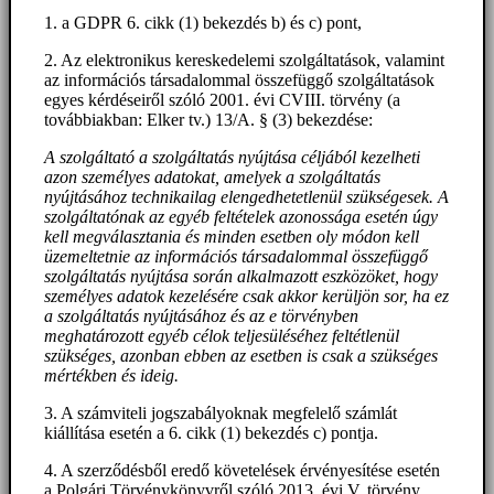
1. a GDPR 6. cikk (1) bekezdés b) és c) pont,
2. Az elektronikus kereskedelemi szolgáltatások, valamint
az információs társadalommal összefüggő szolgáltatások
egyes kérdéseiről szóló 2001. évi CVIII. törvény (a
továbbiakban: Elker tv.) 13/A. § (3) bekezdése:
A szolgáltató a szolgáltatás nyújtása céljából kezelheti
azon személyes adatokat, amelyek a szolgáltatás
nyújtásához technikailag elengedhetetlenül szükségesek. A
szolgáltatónak az egyéb feltételek azonossága esetén úgy
kell megválasztania és minden esetben oly módon kell
üzemeltetnie az információs társadalommal összefüggő
szolgáltatás nyújtása során alkalmazott eszközöket, hogy
személyes adatok kezelésére csak akkor kerüljön sor, ha ez
a szolgáltatás nyújtásához és az e törvényben
meghatározott egyéb célok teljesüléséhez feltétlenül
szükséges, azonban ebben az esetben is csak a szükséges
mértékben és ideig.
3. A számviteli jogszabályoknak megfelelő számlát
kiállítása esetén a 6. cikk (1) bekezdés c) pontja.
4. A szerződésből eredő követelések érvényesítése esetén
a Polgári Törvénykönyvről szóló 2013. évi V. törvény