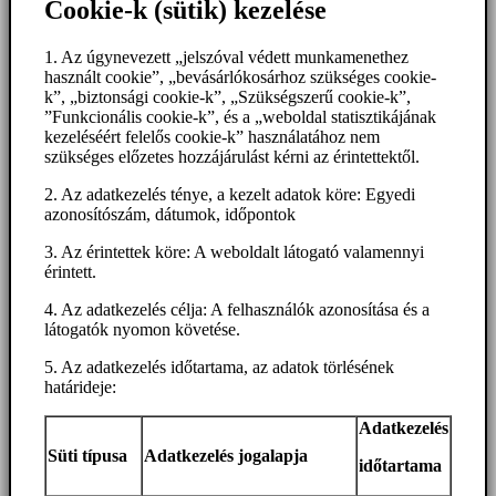
Cookie-k (sütik) kezelése
1. Az úgynevezett „jelszóval védett munkamenethez
használt cookie”, „bevásárlókosárhoz szükséges cookie-
k”, „biztonsági cookie-k”, „Szükségszerű cookie-k”,
”Funkcionális cookie-k”, és a „weboldal statisztikájának
kezeléséért felelős cookie-k” használatához nem
szükséges előzetes hozzájárulást kérni az érintettektől.
2. Az adatkezelés ténye, a kezelt adatok köre: Egyedi
azonosítószám, dátumok, időpontok
3. Az érintettek köre: A weboldalt látogató valamennyi
érintett.
4. Az adatkezelés célja: A felhasználók azonosítása és a
látogatók nyomon követése.
5. Az adatkezelés időtartama, az adatok törlésének
határideje:
Adatkezelés
Süti típusa
Adatkezelés jogalapja
időtartama