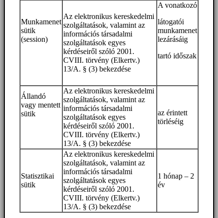
A vonatkozó
Az elektronikus kereskedelmi
Munkamenet
látogatói
szolgáltatások, valamint az
sütik
munkamenet
információs társadalmi
(session)
lezárásáig
szolgáltatások egyes
kérdéseiről szóló 2001.
tartó időszak
CVIII. törvény (Elkertv.)
13/A. § (3) bekezdése
Az elektronikus kereskedelmi
Állandó
szolgáltatások, valamint az
vagy mentett
információs társadalmi
az érintett
sütik
szolgáltatások egyes
törléséig
kérdéseiről szóló 2001.
CVIII. törvény (Elkertv.)
13/A. § (3) bekezdése
Az elektronikus kereskedelmi
szolgáltatások, valamint az
információs társadalmi
Statisztikai
1 hónap – 2
szolgáltatások egyes
sütik
év
kérdéseiről szóló 2001.
CVIII. törvény (Elkertv.)
13/A. § (3) bekezdése