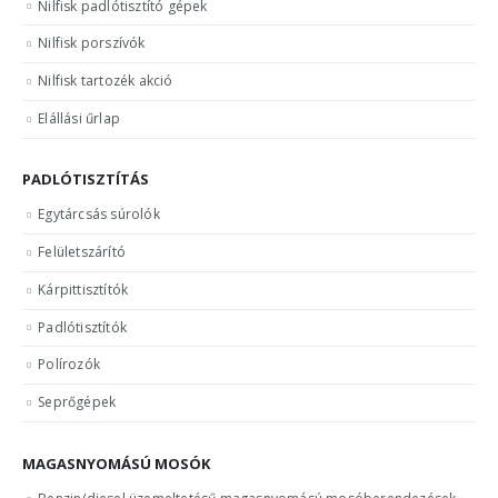
Nilfisk padlótisztító gépek
Nilfisk porszívók
Nilfisk tartozék akció
Elállási űrlap
PADLÓTISZTÍTÁS
Egytárcsás súrolók
Felületszárító
Kárpittisztítók
Padlótisztítók
Polírozók
Seprőgépek
MAGASNYOMÁSÚ MOSÓK