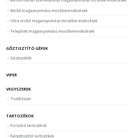
Benzin/diesel üzemeltetésű magasnyomású mosóberendezések
Mobil magasnyomású mosóberendezések
Ultra mobil magasnyomású mosóberendezések
Telepített magasnyomású mosóberendezések
GŐZTISZTÍTÓ GÉPEK
Gőztisztítók
VIPER
VEGYSZEREK
Tisztítószer
TARTOZÉKOK
Porszívó tartozékok
Kárpittisztító tartozékok