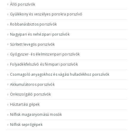
Álló porszívók
Gyúlékony és veszélyes porokra porszívó
Robbanásbiztos porszívók
Nagyipari és nehézipari porszívók
Sűrített levegős porszívók
Gyógyszer- és élelmiszeripari porszívók
Folyadékfelszívó és fémipari porszívók
Csomagoló anyagokhoz és vágási hulladékhoz porszívók
Akkumulátoros porszívók
Önkiszolgáló porszívók
Háztartási gépek
Nilfisk magasnyomású mosók
Nilfisk seprőgépek