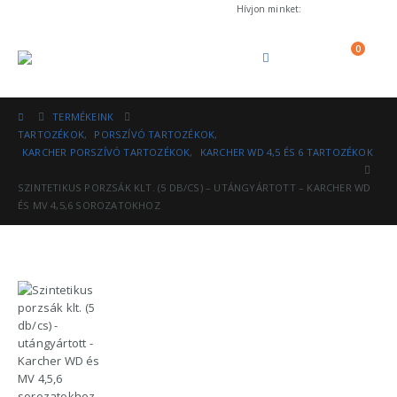
Hívjon minket:
+36 (53) 570-012
0
TERMÉKEINK
TARTOZÉKOK
,
PORSZÍVÓ TARTOZÉKOK
,
KARCHER PORSZÍVÓ TARTOZÉKOK
,
KARCHER WD 4,5 ÉS 6 TARTOZÉKOK
SZINTETIKUS PORZSÁK KLT. (5 DB/CS) – UTÁNGYÁRTOTT – KARCHER WD
ÉS MV 4,5,6 SOROZATOKHOZ