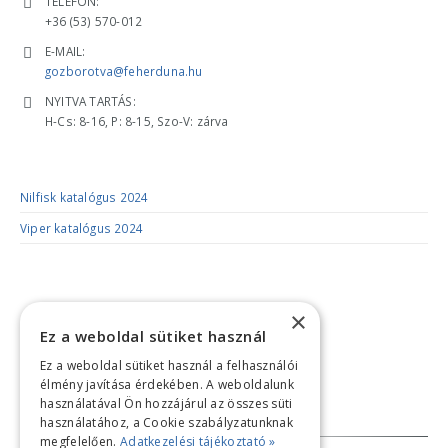
TELEFON:
+36 (53) 570-012
E-MAIL:
gozborotva@feherduna.hu
NYITVA TARTÁS:
H-Cs: 8-16, P: 8-15, Szo-V: zárva
KATALÓGUSOK
Nilfisk katalógus 2024
Viper katalógus 2024
×
Ez a weboldal sütiket használ
Ez a weboldal sütiket használ a felhasználói
élmény javítása érdekében. A weboldalunk
használatával Ön hozzájárul az összes süti
Bankkártyás fizetési tájékoztató
használatához, a Cookie szabályzatunknak
megfelelően.
Adatkezelési tájékoztató »