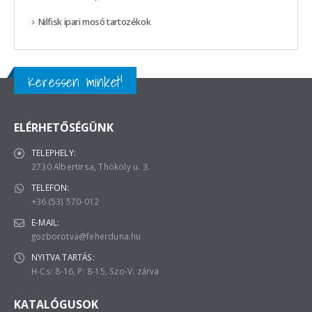
Nilfisk ipari mosó tartozékok
Keressen minket!
ELÉRHETŐSÉGÜNK
TELEPHELY:
2730 Albertirsa, Thököly u. 3.
TELEFON:
+36 (53) 570-012
E-MAIL:
gozborotva@feherduna.hu
NYITVA TARTÁS:
H-Cs: 8-16, P: 8-15, Szo-V: zárva
KATALÓGUSOK