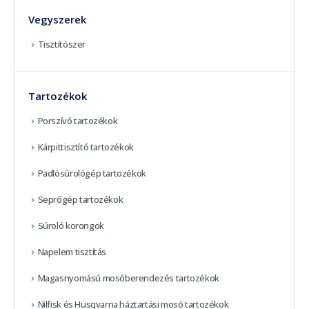
Vegyszerek
Tisztítószer
Tartozékok
Porszívó tartozékok
Kárpittisztító tartozékok
Padlósúrológép tartozékok
Seprőgép tartozékok
Súroló korongok
Napelem tisztítás
Magasnyomású mosóberendezés tartozékok
Nilfisk és Husqvarna háztartási mosó tartozékok