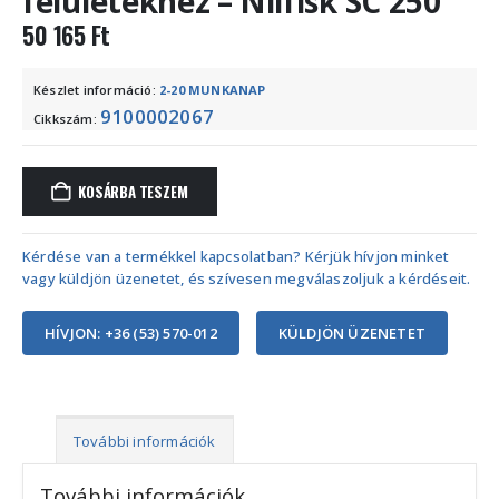
felületekhez – Nilfisk SC 250
50 165
Ft
Készlet információ:
2-20 MUNKANAP
9100002067
Cikkszám:
KOSÁRBA TESZEM
Kérdése van a termékkel kapcsolatban? Kérjük hívjon minket
vagy küldjön üzenetet, és szívesen megválaszoljuk a kérdéseit.
HÍVJON: +36 (53) 570-012
KÜLDJÖN ÜZENETET
További információk
További információk