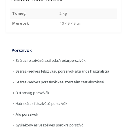
Tömeg
2 kg
Méretek
40 × 9 × 9 cm
Porszívók
Száraz felszívású szállodai/irodai porszívók
Száraz-nedves felszívású porszívók általános használatra
Száraz-nedves porszívók kéziszerszám csatlakozással
Biztonsági porszívók
Háti száraz felszívású porszívók
Álló porszívók
Gyúlékony és veszélyes porokra porszívó