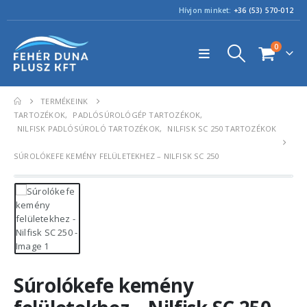
Hívjon minket:
+36 (53) 570-012
0
TERMÉKEINK
TARTOZÉKOK
,
PADLÓSÚROLÓGÉP TARTOZÉKOK
,
NILFISK PADLÓSÚROLÓ TARTOZÉKOK
,
NILFISK SC 250 TARTOZÉKOK
SÚROLÓKEFE KEMÉNY FELÜLETEKHEZ – NILFISK SC 250
Súrolókefe kemény