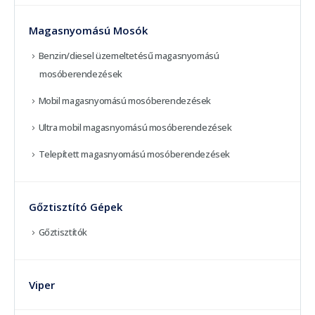
Magasnyomású Mosók
Benzin/diesel üzemeltetésű magasnyomású
mosóberendezések
Mobil magasnyomású mosóberendezések
Ultra mobil magasnyomású mosóberendezések
Telepített magasnyomású mosóberendezések
Gőztisztító Gépek
Gőztisztítók
Viper