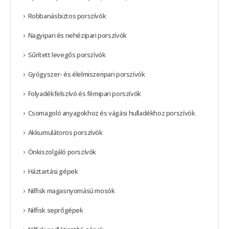
Robbanásbiztos porszívók
Nagyipari és nehézipari porszívók
Sűrített levegős porszívók
Gyógyszer- és élelmiszeripari porszívók
Folyadékfelszívó és fémipari porszívók
Csomagoló anyagokhoz és vágási hulladékhoz porszívók
Akkumulátoros porszívók
Önkiszolgáló porszívók
Háztartási gépek
Nilfisk magasnyomású mosók
Nilfisk seprőgépek