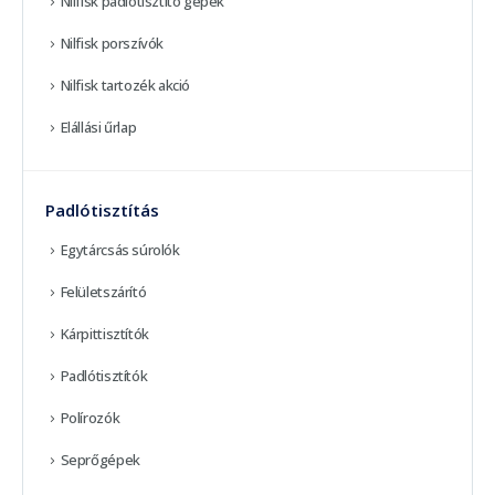
Nilfisk padlótisztító gépek
Nilfisk porszívók
Nilfisk tartozék akció
Elállási űrlap
Padlótisztítás
Egytárcsás súrolók
Felületszárító
Kárpittisztítók
Padlótisztítók
Polírozók
Seprőgépek