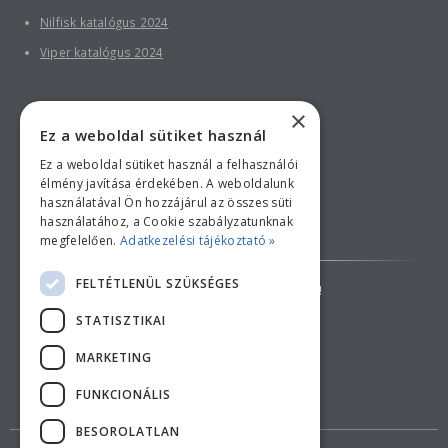
Nilfisk katalógus 2024
Viper katalógus 2024
×
Ez a weboldal sütiket használ
Ez a weboldal sütiket használ a felhasználói
élmény javítása érdekében. A weboldalunk
használatával Ön hozzájárul az összes süti
használatához, a Cookie szabályzatunknak
Bankkártyás fizetési tájékoztató
megfelelően.
Adatkezelési tájékoztató »
FELTÉTLENÜL SZÜKSÉGES
AZ ÁRAK TÁJÉKOZTATÓ JELLEGŰEK!
STATISZTIKAI
ELÁLLÁS A SZERZŐDÉSTŐL
MARKETING
FUNKCIONÁLIS
BESOROLATLAN