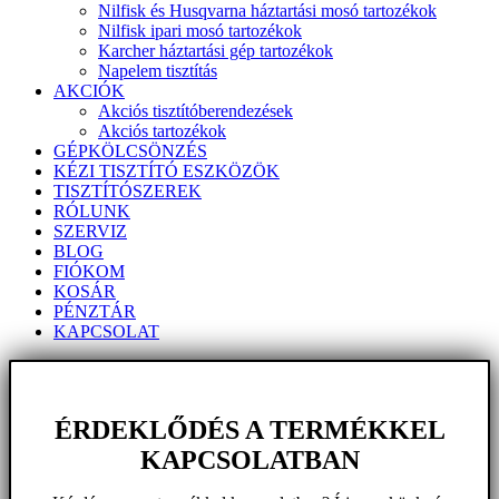
Nilfisk és Husqvarna háztartási mosó tartozékok
Nilfisk ipari mosó tartozékok
Karcher háztartási gép tartozékok
Napelem tisztítás
AKCIÓK
Akciós tisztítóberendezések
Akciós tartozékok
GÉPKÖLCSÖNZÉS
KÉZI TISZTÍTÓ ESZKÖZÖK
TISZTÍTÓSZEREK
RÓLUNK
SZERVIZ
BLOG
FIÓKOM
KOSÁR
PÉNZTÁR
KAPCSOLAT
ÉRDEKLŐDÉS A TERMÉKKEL
KAPCSOLATBAN