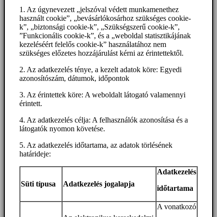
1. Az úgynevezett „jelszóval védett munkamenethez
használt cookie”, „bevásárlókosárhoz szükséges cookie-
k”, „biztonsági cookie-k”, „Szükségszerű cookie-k”,
”Funkcionális cookie-k”, és a „weboldal statisztikájának
kezeléséért felelős cookie-k” használatához nem
szükséges előzetes hozzájárulást kérni az érintettektől.
2. Az adatkezelés ténye, a kezelt adatok köre: Egyedi
azonosítószám, dátumok, időpontok
3. Az érintettek köre: A weboldalt látogató valamennyi
érintett.
4. Az adatkezelés célja: A felhasználók azonosítása és a
látogatók nyomon követése.
5. Az adatkezelés időtartama, az adatok törlésének
határideje:
Adatkezelés
Süti típusa
Adatkezelés jogalapja
időtartama
A vonatkozó