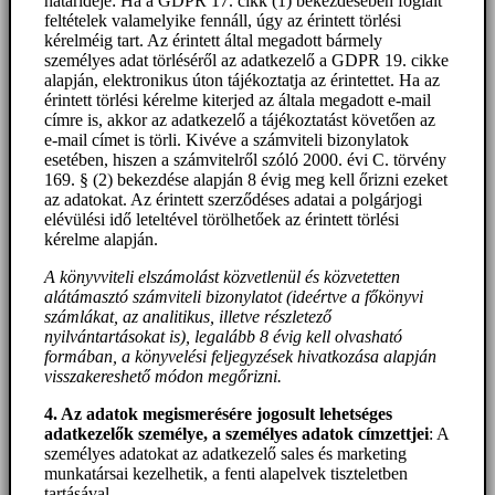
határideje: Ha a GDPR 17. cikk (1) bekezdésében foglalt
feltételek valamelyike fennáll, úgy az érintett törlési
kérelméig tart. Az érintett által megadott bármely
személyes adat törléséről az adatkezelő a GDPR 19. cikke
alapján, elektronikus úton tájékoztatja az érintettet. Ha az
érintett törlési kérelme kiterjed az általa megadott e-mail
címre is, akkor az adatkezelő a tájékoztatást követően az
e-mail címet is törli. Kivéve a számviteli bizonylatok
esetében, hiszen a számvitelről szóló 2000. évi C. törvény
169. § (2) bekezdése alapján 8 évig meg kell őrizni ezeket
az adatokat. Az érintett szerződéses adatai a polgárjogi
elévülési idő leteltével törölhetőek az érintett törlési
kérelme alapján.
A könyvviteli elszámolást közvetlenül és közvetetten
alátámasztó számviteli bizonylatot (ideértve a főkönyvi
számlákat, az analitikus, illetve részletező
nyilvántartásokat is), legalább 8 évig kell olvasható
formában, a könyvelési feljegyzések hivatkozása alapján
visszakereshető módon megőrizni.
4. Az adatok megismerésére jogosult lehetséges
adatkezelők személye, a személyes adatok címzettjei
: A
személyes adatokat az adatkezelő sales és marketing
munkatársai kezelhetik, a fenti alapelvek tiszteletben
tartásával.