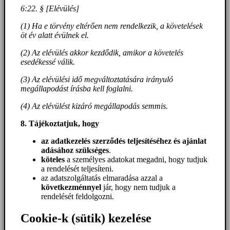
6:22. § [Elévülés]
(1) Ha e törvény eltérően nem rendelkezik, a követelések
öt év alatt évülnek el.
(2) Az elévülés akkor kezdődik, amikor a követelés
esedékessé válik.
(3) Az elévülési idő megváltoztatására irányuló
megállapodást írásba kell foglalni.
(4) Az elévülést kizáró megállapodás semmis.
8. Tájékoztatjuk, hogy
az adatkezelés szerződés teljesítéséhez és ajánlat
adásához szükséges
.
köteles
a személyes adatokat megadni, hogy tudjuk
a rendelését teljesíteni.
az adatszolgáltatás elmaradása azzal a
következménnyel
jár, hogy nem tudjuk a
rendelését feldolgozni.
Cookie-k (sütik) kezelése