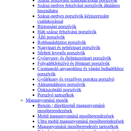
Száraz felszívású szállodai/irodai porszívók
Száraz-nedves felszívású porszívók általános
használatra
Száraz-nedves porszívók kéziszerszám
csatlakozással
Biztonsági porszívók
Háti száraz felszívású porszívók
Álló porszívók
Robbanásbiztos porszívók
Nagyipari és nehézipari porszívók
Sűrített levegős porszívók
Gyógyszer- és élelmiszeripari porszívók
Folyadékfelszívó és fémipari porszívók
Csomagoló anyagokhoz és vágási hulladékhoz
porszívók
Gyúlékony és veszélyes porokra porszívó
Akkumulátoros porszívók
Önkiszolgáló porszívók
Porszívó tartozékok
Magasnyomású mosók
Benzin / dízelüzemű magasnyomású
mosóberendezések
Mobil magasnyomású mosóberendezések
Ultra mobil magasnyomású mosóberendezések
Magasnyomású mosóberendezés tartozékok