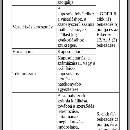
szolgálja.
A
kapcsolatfelvételhez,
a GDPR 6.
a vásárláshoz, a
cikk (1)
szabályszerű számla
bekezdés b)
Vezeték-és keresztnév
kiállításához, az
pontja és az
elállási jog
Elker tv.
gyakorlásához
13/A. § (3)
szükséges.
bekezdése.
E-mail cím
Kapcsolattartás.
Kapcsolattartás, a
számlázással, vagy a
szállítással
Telefonszám
kapcsolatos
kérdések
hatékonyabb
egyeztetése.
A szabályszerű
számla kiállítása,
továbbá a szerződés
létrehozása,
6. cikk (1)
tartalmának
bekezdés c)
meghatározása,
pontja, és a
módosítása,
számvitelről