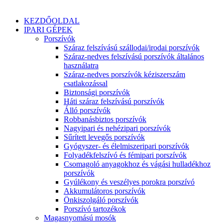
KEZDŐOLDAL
IPARI GÉPEK
Porszívók
Száraz felszívású szállodai/irodai porszívók
Száraz-nedves felszívású porszívók általános
használatra
Száraz-nedves porszívók kéziszerszám
csatlakozással
Biztonsági porszívók
Háti száraz felszívású porszívók
Álló porszívók
Robbanásbiztos porszívók
Nagyipari és nehézipari porszívók
Sűrített levegős porszívók
Gyógyszer- és élelmiszeripari porszívók
Folyadékfelszívó és fémipari porszívók
Csomagoló anyagokhoz és vágási hulladékhoz
porszívók
Gyúlékony és veszélyes porokra porszívó
Akkumulátoros porszívók
Önkiszolgáló porszívók
Porszívó tartozékok
Magasnyomású mosók