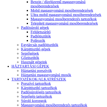
Benzin / dízelüzemű magasnyomású
mosóberendezések
Mobil magasnyomású mosóberendezések
Ultra mobil magasnyomású mosóberendezések
Magasnyomású mosóberendezés tartozékok
Telepített magasnyomású mosóberendezések
Padlósúroló gépek
Felületszárító
Padlótisztítók
Polírozók
Egytárcsás padlótisztítók
Kárpittisztító gépek
Seprőgépek
Gőztisztítók
Használt gépeink
HÁZTARTÁSI GÉPEK
Háztartási porszívók
Háztartási magasnyomású mosók
TARTOZÉKOK/ALKATRÉSZEK
Porszívó tartozékok
Kárpittisztító tartozékok
Padlósúrológép tartozékok
Seprőgép tartozékok
Súroló korongok
Magasnyomású mosóberendezés tartozékok