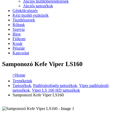
Akciós tisztítóberendezések
Akciós tartozékok
Gépkölcsönzés
Kézi tisztító eszközök
Tisztítószerek
Rólunk
Szerviz
Blog
Fiókom
Kosár
Pénztár
Kapcsolat
Samponozó Kefe Viper LS160
Home
Termékeink
Tartozékok
,
Padlósúrológép tartozékok
,
Viper padlósúroló
tartozékok
,
Viper LS 160 HD tartozékok
Samponozó Kefe Viper LS160