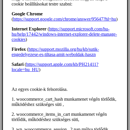
cookie beállításokat testre szabni:
Google Chrome
(
https://support.google.com/chrome/answer/95647?hl=hu
)
Internet Explorer
(
https://support.microsoft.com/hu-
hu/help/17442/windows-internet-explorer-delete-manage-
cookies
)
Firefox
(
https://support.mozilla.org/hu/kb/sutik-
engedelyezese-es-tiltasa-amit-weboldak-haszn
Safari
(
https://support.apple.com/kb/PH21411?
locale=hu_HU
)
Az egyes cookie-k felsorolása.
1. woocommerce_cart_hash munkamenet végén törlődik,
működéshez szükséges süti ,
2. woocommerce_items_in_cart munkamenet végén
törlődik, működéshez szükséges süti,
3. wp_woocommerce_session_ 2 nap múlva törlődik,