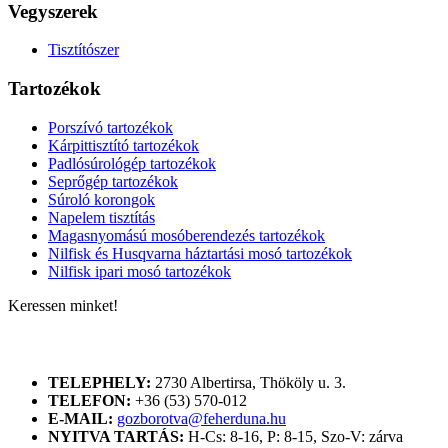
Vegyszerek
Tisztítószer
Tartozékok
Porszívó tartozékok
Kárpittisztító tartozékok
Padlósúrológép tartozékok
Seprőgép tartozékok
Súroló korongok
Napelem tisztítás
Magasnyomású mosóberendezés tartozékok
Nilfisk és Husqvarna háztartási mosó tartozékok
Nilfisk ipari mosó tartozékok
Keressen minket!
ELÉRHETŐSÉGÜNK
TELEPHELY:
2730 Albertirsa, Thököly u. 3.
TELEFON:
+36 (53) 570-012
E-MAIL:
gozborotva@feherduna.hu
NYITVA TARTÁS:
H-Cs: 8-16, P: 8-15, Szo-V: zárva