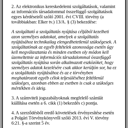
2. Az elektronikus kereskedelemi szolgáltatások, valamint
az információs társadalommal összefüggő szolgáltatások
egyes kérdéseiről szóló 2001. évi CVIII. törvény (a
továbbiakban: Elker tv.) 13/A. § (3) bekezdése:
A szolgáltató a szolgáltatás nyújtása céljából kezelheti
azon személyes adatokat, amelyek a szolgáltatás
nyújtásához technikailag elengedhetetlenül szükségesek. A
szolgáltatónak az egyéb feltételek azonossága esetén úgy
kell megválasztania és minden esetben oly módon kell
üzemeltetnie az információs társadalommal összefüggő
szolgáltatás nyújtása során alkalmazott eszközöket, hogy
személyes adatok kezelésére csak akkor kerüljön sor, ha ez
a szolgáltatás nyújtásához és az e törvényben
meghatározott egyéb célok teljesüléséhez feltétlenül
szükséges, azonban ebben az esetben is csak a szükséges
mértékben és ideig.
3. A számviteli jogszabályoknak megfelelő számlát
kiállítása esetén a 6. cikk (1) bekezdés c) pontja.
4. A szerződésből eredő követelések érvényesítése esetén
a Polgári Törvénykönyvről szóló 2013. évi V. törvény
6:21. §-a szerint 5 év.