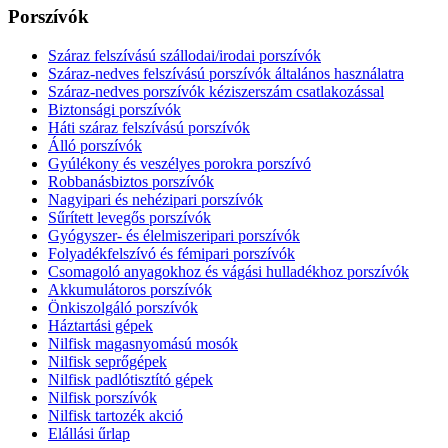
Porszívók
Száraz felszívású szállodai/irodai porszívók
Száraz-nedves felszívású porszívók általános használatra
Száraz-nedves porszívók kéziszerszám csatlakozással
Biztonsági porszívók
Háti száraz felszívású porszívók
Álló porszívók
Gyúlékony és veszélyes porokra porszívó
Robbanásbiztos porszívók
Nagyipari és nehézipari porszívók
Sűrített levegős porszívók
Gyógyszer- és élelmiszeripari porszívók
Folyadékfelszívó és fémipari porszívók
Csomagoló anyagokhoz és vágási hulladékhoz porszívók
Akkumulátoros porszívók
Önkiszolgáló porszívók
Háztartási gépek
Nilfisk magasnyomású mosók
Nilfisk seprőgépek
Nilfisk padlótisztító gépek
Nilfisk porszívók
Nilfisk tartozék akció
Elállási űrlap