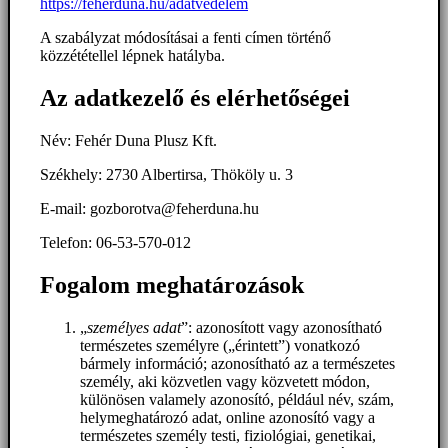
https://feherduna.hu/adatvedelem
A szabályzat módosításai a fenti címen történő
közzététellel lépnek hatályba.
Az adatkezelő és elérhetőségei
Név: Fehér Duna Plusz Kft.
Székhely: 2730 Albertirsa, Thököly u. 3
E-mail: gozborotva@feherduna.hu
Telefon: 06-53-570-012
Fogalom meghatározások
„
személyes adat
”: azonosított vagy azonosítható
természetes személyre („érintett”) vonatkozó
bármely információ; azonosítható az a természetes
személy, aki közvetlen vagy közvetett módon,
különösen valamely azonosító, például név, szám,
helymeghatározó adat, online azonosító vagy a
természetes személy testi, fiziológiai, genetikai,