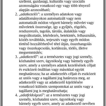
szellemi, gazdasági, kulturális vagy szociális
azonosságára vonatkozó egy vagy több tényező
alapján azonosítható;
„
adatkezelés
”: a személyes adatokon vagy
adatállományokon automatizált vagy nem
automatizált módon végzett bármely művelet vagy
műveletek összessége, így a gyűjtés, rögzítés,
rendszerezés, tagolás, tárolás, átalakítás vagy
megváltoztatás, lekérdezés, betekintés, felhasználás,
közlés továbbítás, terjesztés vagy egyéb módon
történő hozzáférhetővé tétel útján, összehangolás
vagy összekapcsolás, korlátozás, törlés, illetve
megsemmisítés;
„
adatkezelő
”: az a természetes vagy jogi személy,
közhatalmi szerv, ügynökség vagy bármely egyéb
szerv, amely a személyes adatok kezelésének céljait
és eszközeit önállóan vagy másokkal együtt
meghatározza; ha az adatkezelés céljait és eszközeit
az uniós vagy a tagállami jog határozza meg, az
adatkezelőt vagy az adatkezelő kijelölésére
vonatkozó különös szempontokat az uniós vagy a
tagállami jog is meghatározhatja;
„
adatfeldolgozó
”: az a természetes vagy jogi
személy, közhatalmi szerv, ügynökség vagy
bármely egyéb szerv, amely az adatkezelő nevében