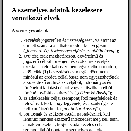
A személyes adatok kezelésére
vonatkozó elvek
A személyes adatok:
kezelését jogszerűen és tisztességesen, valamint az
érintett számára átlátható módon kell végezni
(„
jogszerűség, tisztességes eljárás és átláthatóság
”);
gyűjtése csak meghatározott, egyértelmű és
jogszerű célból történjen, és azokat ne kezeljék
ezekkel a célokkal össze nem egyeztethető módon;
a 89. cikk (1) bekezdésének megfelelően nem
minősül az eredeti céllal össze nem egyeztethetőnek
a közérdekű archiválás céljából, tudományos és
történelmi kutatási célból vagy statisztikai célból
történő további adatkezelés („
célhoz kötöttség
”);
az adatkezelés céljai szempontjából megfelelőek és
relevánsak kell, hogy legyenek, és a szükségesre
kell korlátozódniuk („
adattakarékosság
”);
pontosnak és szükség esetén naprakésznek kell
lenniük; minden észszerű intézkedést meg kell tenni
annak érdekében, hogy az adatkezelés céljai
szempontjából pontatlan személyes adatokat