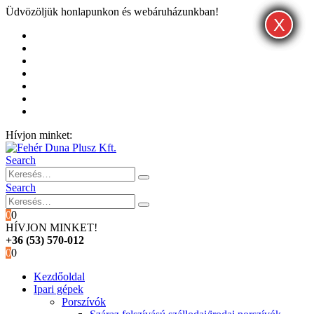
Üdvözöljük honlapunkon és webáruházunkban!
X
X
X
Kezdőoldal
Rólunk
Hivatalos garancia és márkaszervíz
Blog
Fiókom
Kosár
Pénztár
Hívjon minket:
+36 (53) 570-012
Search
Search
0
0
HÍVJON MINKET!
+36 (53) 570-012
0
0
Kezdőoldal
Ipari gépek
Porszívók