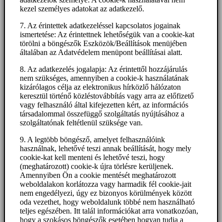
kezel személyes adatokat az adatkezelő.
7. Az érintettek adatkezeléssel kapcsolatos jogainak
ismertetése: Az érintettnek lehetőségük van a cookie-kat
törölni a böngészők Eszközök/Beállítások menüjében
általában az Adatvédelem menüpont beállításai alatt.
8. Az adatkezelés jogalapja: Az érintettől hozzájárulás
nem szükséges, amennyiben a cookie-k használatának
kizárólagos célja az elektronikus hírközlő hálózaton
keresztül történő közléstovábbítás vagy arra az előfizető
vagy felhasználó által kifejezetten kért, az információs
társadalommal összefüggő szolgáltatás nyújtásához a
szolgáltatónak feltétlenül szüksége van.
9. A legtöbb böngésző, amelyet felhasználóink
használnak, lehetővé teszi annak beállítását, hogy mely
cookie-kat kell menteni és lehetővé teszi, hogy
(meghatározott) cookie-k újra törlésre kerüljenek.
Amennyiben Ön a cookie mentését meghatározott
weboldalakon korlátozza vagy harmadik fél cookie-jait
nem engedélyezi, úgy ez bizonyos körülmények között
oda vezethet, hogy weboldalunk többé nem használható
teljes egészében. Itt talál információkat arra vonatkozóan,
hogy a szokásos böngészők esetében hogyan tudja a