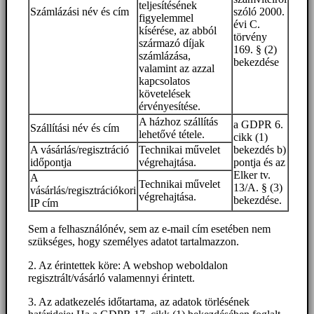
teljesítésének
Számlázási név és cím
szóló 2000.
figyelemmel
évi C.
kísérése, az abból
törvény
származó díjak
169. § (2)
számlázása,
bekezdése
valamint az azzal
kapcsolatos
követelések
érvényesítése.
A házhoz szállítás
a GDPR 6.
Szállítási név és cím
lehetővé tétele.
cikk (1)
A vásárlás/regisztráció
Technikai művelet
bekezdés b)
időpontja
végrehajtása.
pontja és az
Elker tv.
A
Technikai művelet
13/A. § (3)
vásárlás/regisztrációkori
végrehajtása.
bekezdése.
IP cím
Sem a felhasználónév, sem az e-mail cím esetében nem
szükséges, hogy személyes adatot tartalmazzon.
2. Az érintettek köre: A webshop weboldalon
regisztrált/vásárló valamennyi érintett.
3. Az adatkezelés időtartama, az adatok törlésének