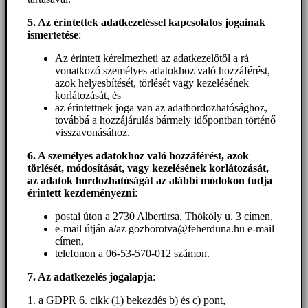
5. A
z érintettek adatkezeléssel kapcsolatos jogainak
ismertetése
:
Az érintett kérelmezheti az adatkezelőtől a rá
vonatkozó személyes adatokhoz való hozzáférést,
azok helyesbítését, törlését vagy kezelésének
korlátozását, és
az érintettnek joga van az adathordozhatósághoz,
továbbá a hozzájárulás bármely időpontban történő
visszavonásához.
6. A személyes adatokhoz
való hozzáférést
, azok
törlését, módosítását, vagy kezelésének korlátozását,
az adatok hordozhatóságát az alábbi módokon tudja
érintett kezdeményezni
:
postai úton a 2730 Albertirsa, Thököly u. 3 címen,
e-mail útján a/az gozborotva@feherduna.hu e-mail
címen,
telefonon a 06-53-570-012 számon.
7. Az adatkezelés jogalapja
:
1. a GDPR 6. cikk (1) bekezdés b) és c) pont,