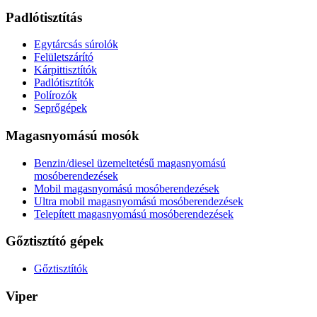
Padlótisztítás
Egytárcsás súrolók
Felületszárító
Kárpittisztítók
Padlótisztítók
Polírozók
Seprőgépek
Magasnyomású mosók
Benzin/diesel üzemeltetésű magasnyomású
mosóberendezések
Mobil magasnyomású mosóberendezések
Ultra mobil magasnyomású mosóberendezések
Telepített magasnyomású mosóberendezések
Gőztisztító gépek
Gőztisztítók
Viper