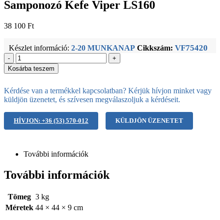
Samponozó Kefe Viper LS160
38 100
Ft
VF75420
Készlet információ:
2-20 MUNKANAP
Cikkszám:
-
+
Kosárba teszem
Kérdése van a termékkel kapcsolatban? Kérjük hívjon minket vagy
küldjön üzenetet, és szívesen megválaszoljuk a kérdéseit.
HÍVJON: +36 (53) 570-012
KÜLDJÖN ÜZENETET
További információk
További információk
Tömeg
3 kg
Méretek
44 × 44 × 9 cm