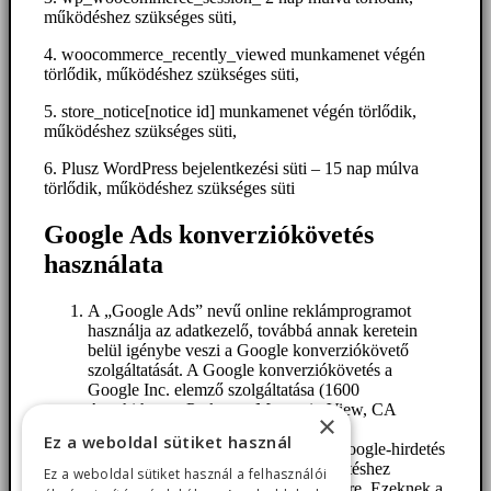
működéshez szükséges süti,
4. woocommerce_recently_viewed munkamenet végén
törlődik, működéshez szükséges süti,
5. store_notice[notice id] munkamenet végén törlődik,
működéshez szükséges süti,
6. Plusz WordPress bejelentkezési süti – 15 nap múlva
törlődik, működéshez szükséges süti
Google Ads konverziókövetés
használata
A „Google Ads” nevű online reklámprogramot
használja az adatkezelő, továbbá annak keretein
belül igénybe veszi a Google konverziókövető
szolgáltatását. A Google konverziókövetés a
Google Inc. elemző szolgáltatása (1600
Amphitheatre Parkway, Mountain View, CA
×
94043, USA; „Google“).
Ez a weboldal sütiket használ
Amikor Felhasználó egy weboldalt Google-hirdetés
által ér el, akkor egy a konverziókövetéshez
Ez a weboldal sütiket használ a felhasználói
szükséges cookie kerül a számítógépére. Ezeknek a