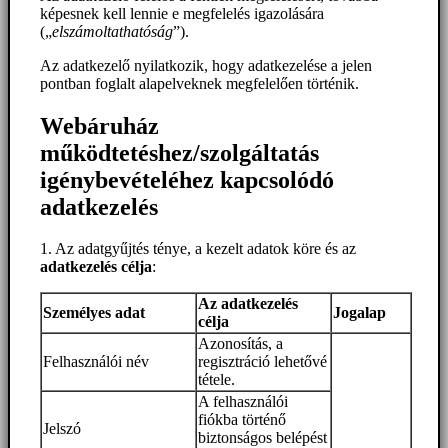
képesnek kell lennie e megfelelés igazolására
(„
elszámoltathatóság
”).
Az adatkezelő nyilatkozik, hogy adatkezelése a jelen
pontban foglalt alapelveknek megfelelően történik.
Webáruház
működtetéshez/szolgáltatás
igénybevételéhez kapcsolódó
adatkezelés
1. Az adatgyűjtés ténye, a kezelt adatok köre és az
adatkezelés célja
:
Az adatkezelés
Személyes adat
Jogalap
célja
Azonosítás, a
Felhasználói név
regisztráció lehetővé
tétele.
A felhasználói
fiókba történő
Jelszó
biztonságos belépést