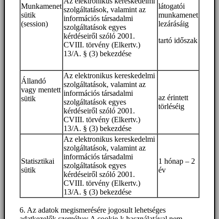
Az elektronikus kereskedelmi
Munkamenet
látogatói
szolgáltatások, valamint az
sütik
munkamenet
információs társadalmi
(session)
lezárásáig
szolgáltatások egyes
kérdéseiről szóló 2001.
tartó időszak
CVIII. törvény (Elkertv.)
13/A. § (3) bekezdése
Az elektronikus kereskedelmi
Állandó
szolgáltatások, valamint az
vagy mentett
információs társadalmi
az érintett
sütik
szolgáltatások egyes
törléséig
kérdéseiről szóló 2001.
CVIII. törvény (Elkertv.)
13/A. § (3) bekezdése
Az elektronikus kereskedelmi
szolgáltatások, valamint az
információs társadalmi
Statisztikai
1 hónap – 2
szolgáltatások egyes
sütik
év
kérdéseiről szóló 2001.
CVIII. törvény (Elkertv.)
13/A. § (3) bekezdése
6. Az adatok megismerésére jogosult lehetséges
adatkezelők személye: A cookie-k használatával nem