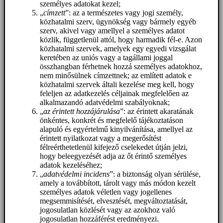
személyes adatokat kezel;
„
címzett
”: az a természetes vagy jogi személy,
közhatalmi szerv, ügynökség vagy bármely egyéb
szerv, akivel vagy amellyel a személyes adatot
közlik, függetlenül attól, hogy harmadik fél-e. Azon
közhatalmi szervek, amelyek egy egyedi vizsgálat
keretében az uniós vagy a tagállami joggal
összhangban férhetnek hozzá személyes adatokhoz,
nem minősülnek címzettnek; az említett adatok e
közhatalmi szervek általi kezelése meg kell, hogy
feleljen az adatkezelés céljainak megfelelően az
alkalmazandó adatvédelmi szabályoknak;
„
az érintett hozzájárulása
”: az érintett akaratának
önkéntes, konkrét és megfelelő tájékoztatáson
alapuló és egyértelmű kinyilvánítása, amellyel az
érintett nyilatkozat vagy a megerősítést
félreérthetetlenül kifejező cselekedet útján jelzi,
hogy beleegyezését adja az őt érintő személyes
adatok kezeléséhez;
„
adatvédelmi incidens
”: a biztonság olyan sérülése,
amely a továbbított, tárolt vagy más módon kezelt
személyes adatok véletlen vagy jogellenes
megsemmisítését, elvesztését, megváltoztatását,
jogosulatlan közlését vagy az azokhoz való
jogosulatlan hozzáférést eredményezi.