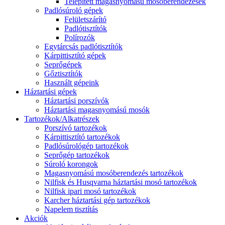
Telepített magasnyomású mosóberendezések
Padlósúroló gépek
Felületszárító
Padlótisztítók
Polírozók
Egytárcsás padlótisztítók
Kárpittisztító gépek
Seprőgépek
Gőztisztítók
Használt gépeink
Háztartási gépek
Háztartási porszívók
Háztartási magasnyomású mosók
Tartozékok/Alkatrészek
Porszívó tartozékok
Kárpittisztító tartozékok
Padlósúrológép tartozékok
Seprőgép tartozékok
Súroló korongok
Magasnyomású mosóberendezés tartozékok
Nilfisk és Husqvarna háztartási mosó tartozékok
Nilfisk ipari mosó tartozékok
Karcher háztartási gép tartozékok
Napelem tisztítás
Akciók