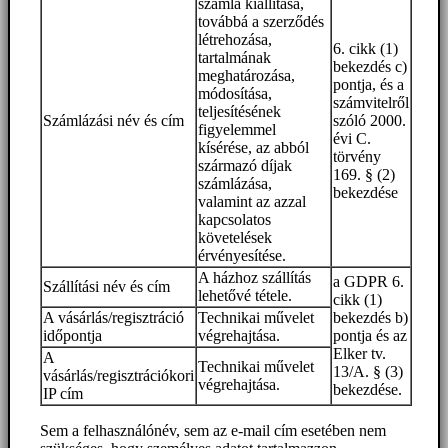
számla kiállítása,
továbbá a szerződés
létrehozása,
6. cikk (1)
tartalmának
bekezdés c)
meghatározása,
pontja, és a
módosítása,
számvitelről
teljesítésének
Számlázási név és cím
szóló 2000.
figyelemmel
évi C.
kísérése, az abból
törvény
származó díjak
169. § (2)
számlázása,
bekezdése
valamint az azzal
kapcsolatos
követelések
érvényesítése.
A házhoz szállítás
a GDPR 6.
Szállítási név és cím
lehetővé tétele.
cikk (1)
A vásárlás/regisztráció
Technikai művelet
bekezdés b)
időpontja
végrehajtása.
pontja és az
Elker tv.
A
Technikai művelet
13/A. § (3)
vásárlás/regisztrációkori
végrehajtása.
bekezdése.
IP cím
Sem a felhasználónév, sem az e-mail cím esetében nem