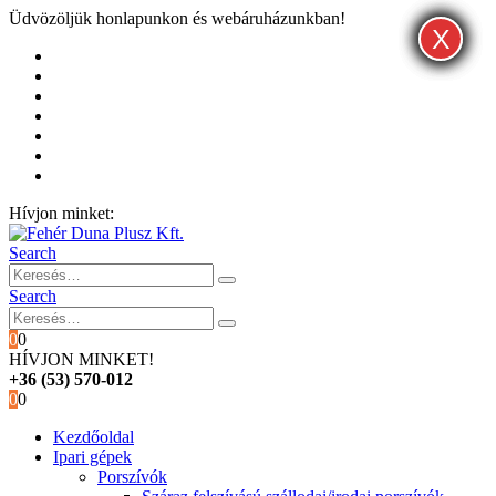
Üdvözöljük honlapunkon és webáruházunkban!
X
X
X
Kezdőoldal
Rólunk
Hivatalos garancia és márkaszervíz
Blog
Fiókom
Kosár
Pénztár
Hívjon minket:
+36 (53) 570-012
Search
Search
0
0
HÍVJON MINKET!
+36 (53) 570-012
0
0
Kezdőoldal
Ipari gépek
Porszívók