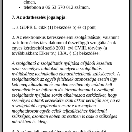
címen,
telefonon a 06-53-570-012 számon.
7. Az adatkezelés jogalapja
:
1. a GDPR 6. cikk (1) bekezdés b) és c) pont,
2. Az elektronikus kereskedelemi szolgáltatások, valamint
az információs társadalommal összefüggő szolgáltatások
egyes kérdéseiről szóló 2001. évi CVIII. törvény (a
továbbiakban: Elker tv.) 13/A. § (3) bekezdése:
A szolgáltató a szolgáltatás nyújtása céljából kezelheti
azon személyes adatokat, amelyek a szolgáltatás
nyújtásához technikailag elengedhetetlenül szükségesek. A
szolgáltatónak az egyéb feltételek azonossága esetén úgy
kell megválasztania és minden esetben oly módon kell
üzemeltetnie az információs társadalommal összefüggő
szolgáltatás nyújtása során alkalmazott eszközöket, hogy
személyes adatok kezelésére csak akkor kerüljön sor, ha ez
a szolgáltatás nyújtásához és az e törvényben
meghatározott egyéb célok teljesüléséhez feltétlenül
szükséges, azonban ebben az esetben is csak a szükséges
mértékben és ideig.
3. A számviteli jogszabályoknak megfelelő számlát