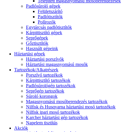
Telepített magasnyomású mosóberendezések
Padlósúroló gépek
Felületszárító
Padlótisztítók
Polírozók
Egytárcsás padlótisztítók
Kárpittisztító gépek
Seprőgépek
Gőztisztítók
Használt gépeink
Háztartási gépek
Háztartási porszívók
Háztartási magasnyomású mosók
Tartozékok/Alkatrészek
Porszívó tartozékok
Kárpittisztító tartozékok
Padlósúrológép tartozékok
Seprőgép tartozékok
Súroló korongok
Magasnyomású mosóberendezés tartozékok
Nilfisk és Husqvarna háztartási mosó tartozékok
Nilfisk ipari mosó tartozékok
Karcher háztartási gép tartozékok
Napelem tisztítás
Akciók