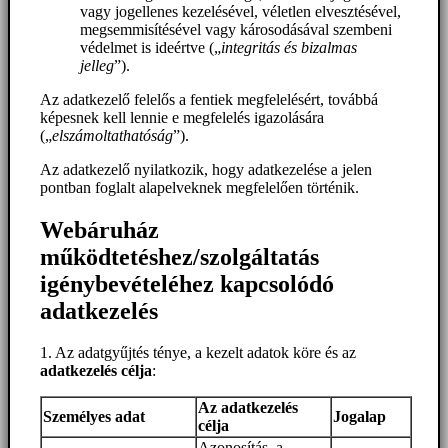
vagy jogellenes kezelésével, véletlen elvesztésével,
megsemmisítésével vagy károsodásával szembeni
védelmet is ideértve („
integritás és bizalmas
jelleg
”).
Az adatkezelő felelős a fentiek megfelelésért, továbbá
képesnek kell lennie e megfelelés igazolására
(„
elszámoltathatóság
”).
Az adatkezelő nyilatkozik, hogy adatkezelése a jelen
pontban foglalt alapelveknek megfelelően történik.
Webáruház
működtetéshez/szolgáltatás
igénybevételéhez kapcsolódó
adatkezelés
1. Az adatgyűjtés ténye, a kezelt adatok köre és az
adatkezelés célja
:
Az adatkezelés
Személyes adat
Jogalap
célja
Azonosítás, a