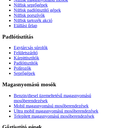
Nilfisk seprőgépek
Nilfisk padlótisztító gépek
Nilfisk porszívók
Nilfisk tartozék akció
Elállási űrlap
Padlótisztítás
Egytárcsás súrolók
Felületszárító
Kárpittisztítók
Padlótisztítók
Polírozók
Seprőgépek
Magasnyomású mosók
Benzin/diesel üzemeltetésű magasnyomású
mosóberendezések
Mobil magasnyomású mosóberendezések
Ultra mobil magasnyomású mosóberendezések
Telepített magasnyomású mosóberendezések
Gőztisztító gépek