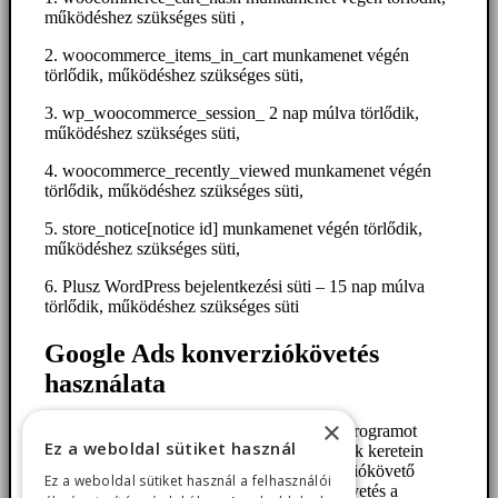
működéshez szükséges süti ,
2. woocommerce_items_in_cart munkamenet végén
törlődik, működéshez szükséges süti,
3. wp_woocommerce_session_ 2 nap múlva törlődik,
működéshez szükséges süti,
4. woocommerce_recently_viewed munkamenet végén
törlődik, működéshez szükséges süti,
5. store_notice[notice id] munkamenet végén törlődik,
működéshez szükséges süti,
6. Plusz WordPress bejelentkezési süti – 15 nap múlva
törlődik, működéshez szükséges süti
Google Ads konverziókövetés
használata
×
A „Google Ads” nevű online reklámprogramot
Ez a weboldal sütiket használ
használja az adatkezelő, továbbá annak keretein
belül igénybe veszi a Google konverziókövető
Ez a weboldal sütiket használ a felhasználói
szolgáltatását. A Google konverziókövetés a