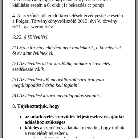
kiállítása esetén a 6. cikk (1) bekezdés c) pontja.
4. A szerződésből eredő követelések érvényesítése esetén
a Polgári Törvénykönyvről szóló 2013. évi V. törvény
6:21. §-a szerint 5 év.
6:22. § [Elévülés]
(1) Ha e törvény eltérően nem rendelkezik, a követelések
öt év alatt évülnek el.
(2) Az elévülés akkor kezdődik, amikor a követelés
esedékessé válik.
(3) Az elévülési idő megváltoztatására irányuló
megállapodást írásba kell foglalni.
(4) Az elévülést kizáró megállapodás semmis.
8. Tájékoztatjuk, hogy
az adatkezelés szerződés teljesítéséhez és ajánlat
adásához szükséges
.
köteles
a személyes adatokat megadni, hogy tudjuk
a rendelését teljesíteni.