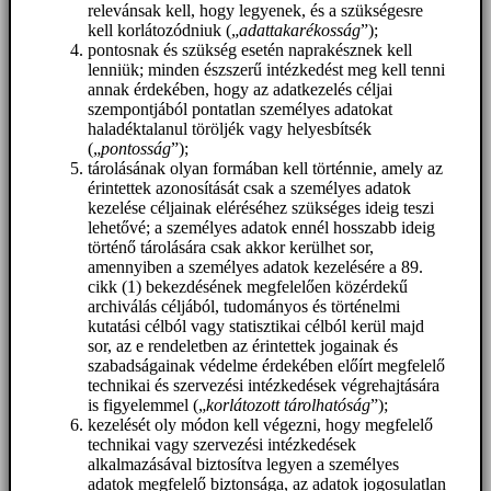
relevánsak kell, hogy legyenek, és a szükségesre
kell korlátozódniuk („
adattakarékosság
”);
pontosnak és szükség esetén naprakésznek kell
lenniük; minden észszerű intézkedést meg kell tenni
annak érdekében, hogy az adatkezelés céljai
szempontjából pontatlan személyes adatokat
haladéktalanul töröljék vagy helyesbítsék
(„
pontosság
”);
tárolásának olyan formában kell történnie, amely az
érintettek azonosítását csak a személyes adatok
kezelése céljainak eléréséhez szükséges ideig teszi
lehetővé; a személyes adatok ennél hosszabb ideig
történő tárolására csak akkor kerülhet sor,
amennyiben a személyes adatok kezelésére a 89.
cikk (1) bekezdésének megfelelően közérdekű
archiválás céljából, tudományos és történelmi
kutatási célból vagy statisztikai célból kerül majd
sor, az e rendeletben az érintettek jogainak és
szabadságainak védelme érdekében előírt megfelelő
technikai és szervezési intézkedések végrehajtására
is figyelemmel („
korlátozott tárolhatóság
”);
kezelését oly módon kell végezni, hogy megfelelő
technikai vagy szervezési intézkedések
alkalmazásával biztosítva legyen a személyes
adatok megfelelő biztonsága, az adatok jogosulatlan