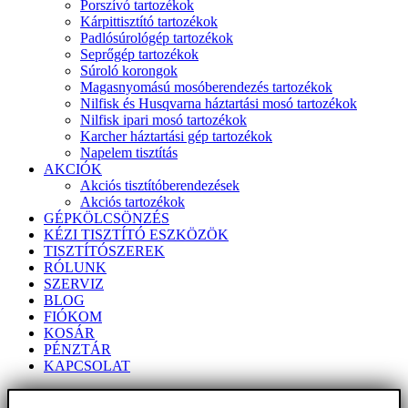
Porszívó tartozékok
Kárpittisztító tartozékok
Padlósúrológép tartozékok
Seprőgép tartozékok
Súroló korongok
Magasnyomású mosóberendezés tartozékok
Nilfisk és Husqvarna háztartási mosó tartozékok
Nilfisk ipari mosó tartozékok
Karcher háztartási gép tartozékok
Napelem tisztítás
AKCIÓK
Akciós tisztítóberendezések
Akciós tartozékok
GÉPKÖLCSÖNZÉS
KÉZI TISZTÍTÓ ESZKÖZÖK
TISZTÍTÓSZEREK
RÓLUNK
SZERVIZ
BLOG
FIÓKOM
KOSÁR
PÉNZTÁR
KAPCSOLAT