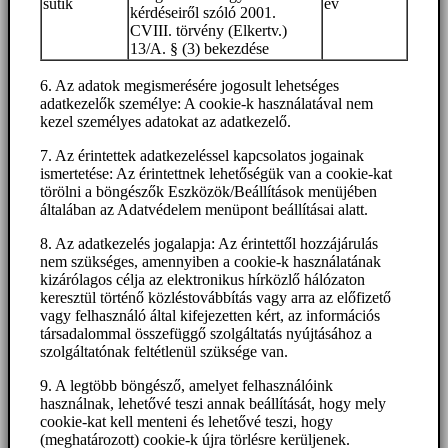
sütik
év
kérdéseiről szóló 2001.
CVIII. törvény (Elkertv.)
13/A. § (3) bekezdése
6. Az adatok megismerésére jogosult lehetséges
adatkezelők személye: A cookie-k használatával nem
kezel személyes adatokat az adatkezelő.
7. Az érintettek adatkezeléssel kapcsolatos jogainak
ismertetése: Az érintettnek lehetőségük van a cookie-kat
törölni a böngészők Eszközök/Beállítások menüjében
általában az Adatvédelem menüpont beállításai alatt.
8. Az adatkezelés jogalapja: Az érintettől hozzájárulás
nem szükséges, amennyiben a cookie-k használatának
kizárólagos célja az elektronikus hírközlő hálózaton
keresztül történő közléstovábbítás vagy arra az előfizető
vagy felhasználó által kifejezetten kért, az információs
társadalommal összefüggő szolgáltatás nyújtásához a
szolgáltatónak feltétlenül szüksége van.
9. A legtöbb böngésző, amelyet felhasználóink
használnak, lehetővé teszi annak beállítását, hogy mely
cookie-kat kell menteni és lehetővé teszi, hogy
(meghatározott) cookie-k újra törlésre kerüljenek.