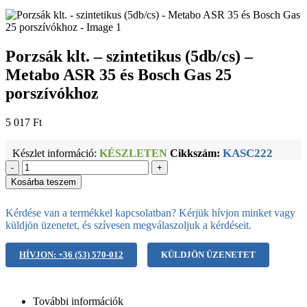
Porzsák klt. – szintetikus (5db/cs) –
Metabo ASR 35 és Bosch Gas 25
porszívókhoz
5 017
Ft
KASC222
Készlet információ:
KÉSZLETEN
Cikkszám:
-
+
Kosárba teszem
Kérdése van a termékkel kapcsolatban? Kérjük hívjon minket vagy
küldjön üzenetet, és szívesen megválaszoljuk a kérdéseit.
HÍVJON: +36 (53) 570-012
KÜLDJÖN ÜZENETET
További információk