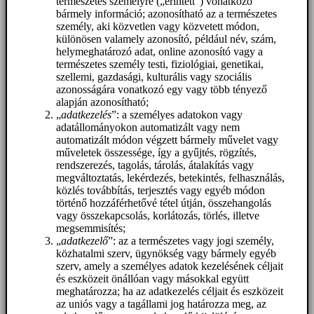
természetes személyre („érintett”) vonatkozó
bármely információ; azonosítható az a természetes
személy, aki közvetlen vagy közvetett módon,
különösen valamely azonosító, például név, szám,
helymeghatározó adat, online azonosító vagy a
természetes személy testi, fiziológiai, genetikai,
szellemi, gazdasági, kulturális vagy szociális
azonosságára vonatkozó egy vagy több tényező
alapján azonosítható;
„
adatkezelés
”: a személyes adatokon vagy
adatállományokon automatizált vagy nem
automatizált módon végzett bármely művelet vagy
műveletek összessége, így a gyűjtés, rögzítés,
rendszerezés, tagolás, tárolás, átalakítás vagy
megváltoztatás, lekérdezés, betekintés, felhasználás,
közlés továbbítás, terjesztés vagy egyéb módon
történő hozzáférhetővé tétel útján, összehangolás
vagy összekapcsolás, korlátozás, törlés, illetve
megsemmisítés;
„
adatkezelő
”: az a természetes vagy jogi személy,
közhatalmi szerv, ügynökség vagy bármely egyéb
szerv, amely a személyes adatok kezelésének céljait
és eszközeit önállóan vagy másokkal együtt
meghatározza; ha az adatkezelés céljait és eszközeit
az uniós vagy a tagállami jog határozza meg, az