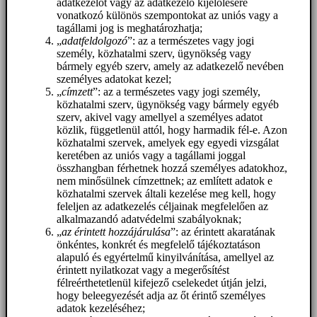
adatkezelőt vagy az adatkezelő kijelölésére
vonatkozó különös szempontokat az uniós vagy a
tagállami jog is meghatározhatja;
„
adatfeldolgozó
”: az a természetes vagy jogi
személy, közhatalmi szerv, ügynökség vagy
bármely egyéb szerv, amely az adatkezelő nevében
személyes adatokat kezel;
„
címzett
”: az a természetes vagy jogi személy,
közhatalmi szerv, ügynökség vagy bármely egyéb
szerv, akivel vagy amellyel a személyes adatot
közlik, függetlenül attól, hogy harmadik fél-e. Azon
közhatalmi szervek, amelyek egy egyedi vizsgálat
keretében az uniós vagy a tagállami joggal
összhangban férhetnek hozzá személyes adatokhoz,
nem minősülnek címzettnek; az említett adatok e
közhatalmi szervek általi kezelése meg kell, hogy
feleljen az adatkezelés céljainak megfelelően az
alkalmazandó adatvédelmi szabályoknak;
„
az érintett hozzájárulása
”: az érintett akaratának
önkéntes, konkrét és megfelelő tájékoztatáson
alapuló és egyértelmű kinyilvánítása, amellyel az
érintett nyilatkozat vagy a megerősítést
félreérthetetlenül kifejező cselekedet útján jelzi,
hogy beleegyezését adja az őt érintő személyes
adatok kezeléséhez;