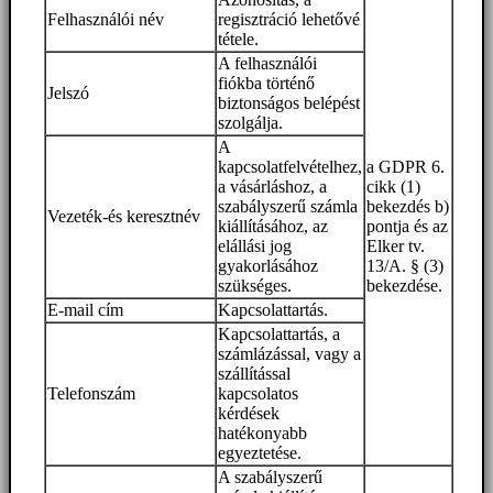
Felhasználói név
regisztráció lehetővé
tétele.
A felhasználói
fiókba történő
Jelszó
biztonságos belépést
szolgálja.
A
kapcsolatfelvételhez,
a GDPR 6.
a vásárláshoz, a
cikk (1)
szabályszerű számla
bekezdés b)
Vezeték-és keresztnév
kiállításához, az
pontja és az
elállási jog
Elker tv.
gyakorlásához
13/A. § (3)
szükséges.
bekezdése.
E-mail cím
Kapcsolattartás.
Kapcsolattartás, a
számlázással, vagy a
szállítással
Telefonszám
kapcsolatos
kérdések
hatékonyabb
egyeztetése.
A szabályszerű