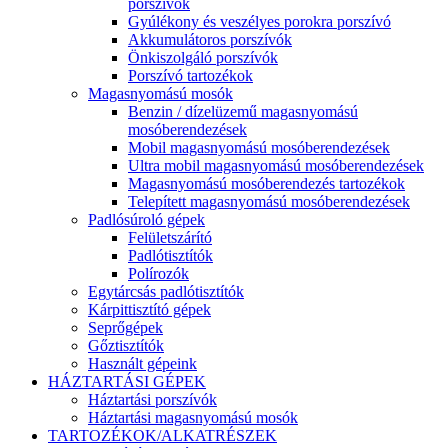
porszívók
Gyúlékony és veszélyes porokra porszívó
Akkumulátoros porszívók
Önkiszolgáló porszívók
Porszívó tartozékok
Magasnyomású mosók
Benzin / dízelüzemű magasnyomású
mosóberendezések
Mobil magasnyomású mosóberendezések
Ultra mobil magasnyomású mosóberendezések
Magasnyomású mosóberendezés tartozékok
Telepített magasnyomású mosóberendezések
Padlósúroló gépek
Felületszárító
Padlótisztítók
Polírozók
Egytárcsás padlótisztítók
Kárpittisztító gépek
Seprőgépek
Gőztisztítók
Használt gépeink
HÁZTARTÁSI GÉPEK
Háztartási porszívók
Háztartási magasnyomású mosók
TARTOZÉKOK/ALKATRÉSZEK