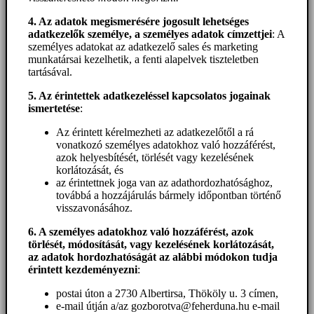
4. Az adatok megismerésére jogosult lehetséges
adatkezelők személye, a személyes adatok címzettjei
: A
személyes adatokat az adatkezelő sales és marketing
munkatársai kezelhetik, a fenti alapelvek tiszteletben
tartásával.
5. A
z érintettek adatkezeléssel kapcsolatos jogainak
ismertetése
:
Az érintett kérelmezheti az adatkezelőtől a rá
vonatkozó személyes adatokhoz való hozzáférést,
azok helyesbítését, törlését vagy kezelésének
korlátozását, és
az érintettnek joga van az adathordozhatósághoz,
továbbá a hozzájárulás bármely időpontban történő
visszavonásához.
6. A személyes adatokhoz
való hozzáférést
, azok
törlését, módosítását, vagy kezelésének korlátozását,
az adatok hordozhatóságát az alábbi módokon tudja
érintett kezdeményezni
:
postai úton a 2730 Albertirsa, Thököly u. 3 címen,
e-mail útján a/az gozborotva@feherduna.hu e-mail