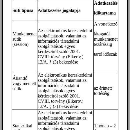
Adatkezelés
Süti típusa
Adatkezelés jogalapja
időtartama
A vonatkozó
Az elektronikus kereskedelmi
Munkamenet
látogatói
szolgáltatások, valamint az
sütik
munkamenet
információs társadalmi
(session)
lezárásáig
szolgáltatások egyes
kérdéseiről szóló 2001.
tartó időszak
CVIII. törvény (Elkertv.)
13/A. § (3) bekezdése
Az elektronikus kereskedelmi
Állandó
szolgáltatások, valamint az
vagy mentett
információs társadalmi
az érintett
sütik
szolgáltatások egyes
törléséig
kérdéseiről szóló 2001.
CVIII. törvény (Elkertv.)
13/A. § (3) bekezdése
Az elektronikus kereskedelmi
szolgáltatások, valamint az
információs társadalmi
Statisztikai
1 hónap – 2
szolgáltatások egyes