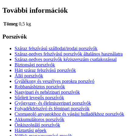
További információk
Tömeg
0,5 kg
Porszívók
Száraz felszívású szállodai/irodai porszívók
Száraz-nedves felszívású porszívók általános használatra
Száraz-nedves porszívók kéziszerszám csatlakozással
Biztonsági porszívók
Háti száraz felszívású porszívók
Álló porszívók
Gyúlékony és veszélyes porokra porszívó
Robbanásbiztos porszívók
Nagyipari és nehézipari porszívók
Sűrített levegős porszívók
Gyógyszer- és élelmiszeripari porszívók
Folyadékfelszívó és fémipari porszívók
Csomagoló anyagokhoz és vágási hulladékhoz porszívók
Akkumulátoros porszívók
Önkiszolgáló porszívók
Háztartási gépek
Nilfisk magasnyomású mosók