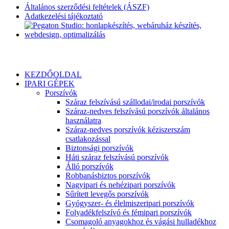
Általános szerződési feltételek (ÁSZF)
Adatkezelési tájékoztató
KEZDŐOLDAL
IPARI GÉPEK
Porszívók
Száraz felszívású szállodai/irodai porszívók
Száraz-nedves felszívású porszívók általános
használatra
Száraz-nedves porszívók kéziszerszám
csatlakozással
Biztonsági porszívók
Háti száraz felszívású porszívók
Álló porszívók
Robbanásbiztos porszívók
Nagyipari és nehézipari porszívók
Sűrített levegős porszívók
Gyógyszer- és élelmiszeripari porszívók
Folyadékfelszívó és fémipari porszívók
Csomagoló anyagokhoz és vágási hulladékhoz