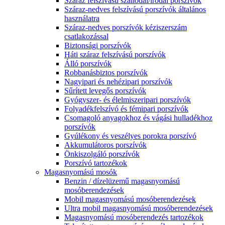
Száraz felszívású szállodai/irodai porszívók
Száraz-nedves felszívású porszívók általános
használatra
Száraz-nedves porszívók kéziszerszám
csatlakozással
Biztonsági porszívók
Háti száraz felszívású porszívók
Álló porszívók
Robbanásbiztos porszívók
Nagyipari és nehézipari porszívók
Sűrített levegős porszívók
Gyógyszer- és élelmiszeripari porszívók
Folyadékfelszívó és fémipari porszívók
Csomagoló anyagokhoz és vágási hulladékhoz
porszívók
Gyúlékony és veszélyes porokra porszívó
Akkumulátoros porszívók
Önkiszolgáló porszívók
Porszívó tartozékok
Magasnyomású mosók
Benzin / dízelüzemű magasnyomású
mosóberendezések
Mobil magasnyomású mosóberendezések
Ultra mobil magasnyomású mosóberendezések
Magasnyomású mosóberendezés tartozékok