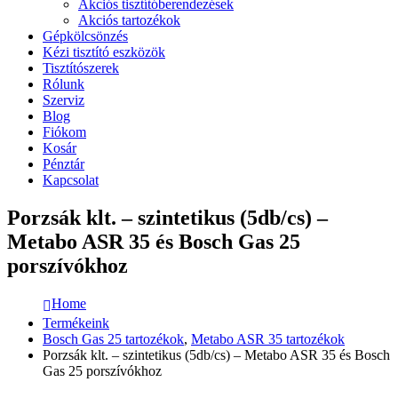
Akciós tisztítóberendezések
Akciós tartozékok
Gépkölcsönzés
Kézi tisztító eszközök
Tisztítószerek
Rólunk
Szerviz
Blog
Fiókom
Kosár
Pénztár
Kapcsolat
Porzsák klt. – szintetikus (5db/cs) –
Metabo ASR 35 és Bosch Gas 25
porszívókhoz
Home
Termékeink
Bosch Gas 25 tartozékok
,
Metabo ASR 35 tartozékok
Porzsák klt. – szintetikus (5db/cs) – Metabo ASR 35 és Bosch
Gas 25 porszívókhoz