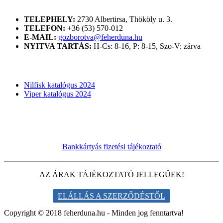
ELÉRHETŐSÉGÜNK
TELEPHELY:
2730 Albertirsa, Thököly u. 3.
TELEFON:
+36 (53) 570-012
E-MAIL:
gozborotva@feherduna.hu
NYITVA TARTÁS:
H-Cs: 8-16, P: 8-15, Szo-V: zárva
KATALÓGUSOK
Nilfisk katalógus 2024
Viper katalógus 2024
Bankkártyás fizetési tájékoztató
AZ ÁRAK TÁJÉKOZTATÓ JELLEGŰEK!
ELÁLLÁS A SZERZŐDÉSTŐL
Copyright © 2018 feherduna.hu - Minden jog fenntartva!