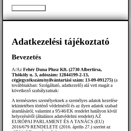
Üzenet elküldése
Adatkezelési tájékoztató
Bevezetés
A/Az
Fehér Duna Plusz Kft. (2730 Albertirsa,
Thököly u. 3, adószám: 12844199-2-13,
cégjegyzékszám/nyilvántartási szám: 13-09-091275)
(a
továbbiakban: Szolgáltató, adatkezelő) alá veti magát a
következő szabályzatnak:
A természetes személyeknek a személyes adatok kezelése
tekintetében történő védelméről és az ilyen adatok szabad
áramlásáról, valamint a 95/46/EK rendelet hatályon kívül
helyezéséről (általános adatvédelmi rendelet) AZ
EURÓPAI PARLAMENT ÉS A TANÁCS (EU)
2016/679 RENDELETE (2016. április 27.) szerint az