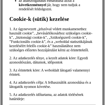
az adatszolgáltatás elmaradása azzal a
következménnyel
jár, hogy nem tudjuk a
rendelését feldolgozni.
Cookie-k (sütik) kezelése
1. Az úgynevezett „jelszóval védett munkamenethez
használt cookie”, „bevásárlókosárhoz szükséges cookie-
k”, „biztonsági cookie-k”, „Szükségszerű cookie-k”,
”Funkcionális cookie-k”, és a „weboldal statisztikájának
kezeléséért felelős cookie-k” használatához nem
szükséges előzetes hozzájárulást kérni az érintettektől.
2. Az adatkezelés ténye, a kezelt adatok köre: Egyedi
azonosítószám, dátumok, időpontok
3. Az érintettek köre: A weboldalt látogató valamennyi
érintett.
4. Az adatkezelés célja: A felhasználók azonosítása és a
látogatók nyomon követése.
5. Az adatkezelés időtartama, az adatok törlésének
határideje: