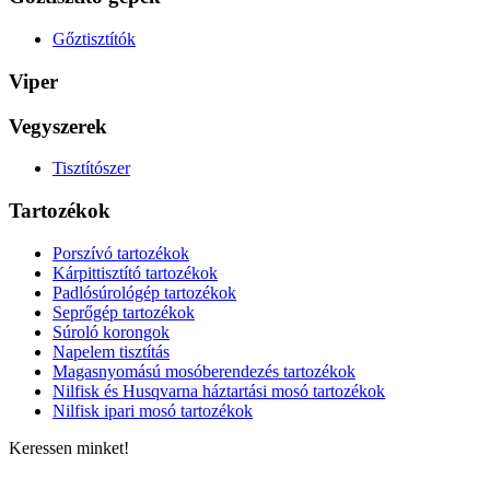
Gőztisztítók
Viper
Vegyszerek
Tisztítószer
Tartozékok
Porszívó tartozékok
Kárpittisztító tartozékok
Padlósúrológép tartozékok
Seprőgép tartozékok
Súroló korongok
Napelem tisztítás
Magasnyomású mosóberendezés tartozékok
Nilfisk és Husqvarna háztartási mosó tartozékok
Nilfisk ipari mosó tartozékok
Keressen minket!