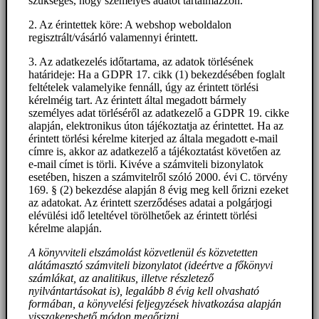
szükséges, hogy személyes adatot tartalmazzon.
2. Az érintettek köre: A webshop weboldalon
regisztrált/vásárló valamennyi érintett.
3. Az adatkezelés időtartama, az adatok törlésének
határideje: Ha a GDPR 17. cikk (1) bekezdésében foglalt
feltételek valamelyike fennáll, úgy az érintett törlési
kérelméig tart. Az érintett által megadott bármely
személyes adat törléséről az adatkezelő a GDPR 19. cikke
alapján, elektronikus úton tájékoztatja az érintettet. Ha az
érintett törlési kérelme kiterjed az általa megadott e-mail
címre is, akkor az adatkezelő a tájékoztatást követően az
e-mail címet is törli. Kivéve a számviteli bizonylatok
esetében, hiszen a számvitelről szóló 2000. évi C. törvény
169. § (2) bekezdése alapján 8 évig meg kell őrizni ezeket
az adatokat. Az érintett szerződéses adatai a polgárjogi
elévülési idő leteltével törölhetőek az érintett törlési
kérelme alapján.
A könyvviteli elszámolást közvetlenül és közvetetten
alátámasztó számviteli bizonylatot (ideértve a főkönyvi
számlákat, az analitikus, illetve részletező
nyilvántartásokat is), legalább 8 évig kell olvasható
formában, a könyvelési feljegyzések hivatkozása alapján
visszakereshető módon megőrizni.