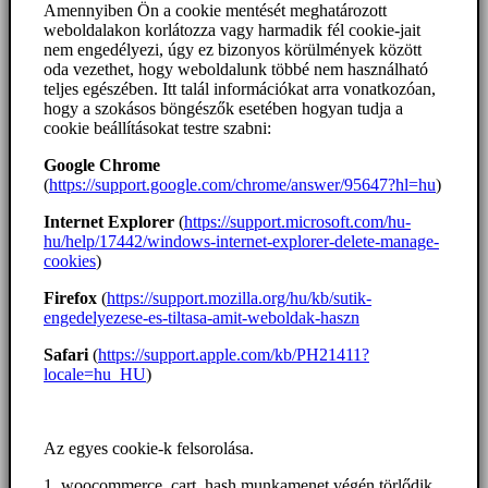
Amennyiben Ön a cookie mentését meghatározott
weboldalakon korlátozza vagy harmadik fél cookie-jait
nem engedélyezi, úgy ez bizonyos körülmények között
oda vezethet, hogy weboldalunk többé nem használható
teljes egészében. Itt talál információkat arra vonatkozóan,
hogy a szokásos böngészők esetében hogyan tudja a
cookie beállításokat testre szabni:
Google Chrome
(
https://support.google.com/chrome/answer/95647?hl=hu
)
Internet Explorer
(
https://support.microsoft.com/hu-
hu/help/17442/windows-internet-explorer-delete-manage-
cookies
)
Firefox
(
https://support.mozilla.org/hu/kb/sutik-
engedelyezese-es-tiltasa-amit-weboldak-haszn
Safari
(
https://support.apple.com/kb/PH21411?
locale=hu_HU
)
Az egyes cookie-k felsorolása.
1. woocommerce_cart_hash munkamenet végén törlődik,