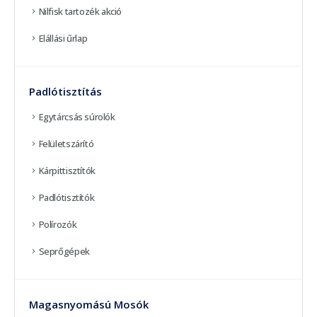
Nilfisk tartozék akció
Elállási űrlap
Padlótisztítás
Egytárcsás súrolók
Felületszárító
Kárpittisztítók
Padlótisztítók
Polírozók
Seprőgépek
Magasnyomású Mosók