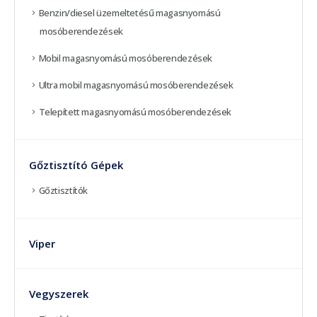
Benzin/diesel üzemeltetésű magasnyomású
mosóberendezések
Mobil magasnyomású mosóberendezések
Ultra mobil magasnyomású mosóberendezések
Telepített magasnyomású mosóberendezések
Gőztisztító Gépek
Gőztisztítók
Viper
Vegyszerek