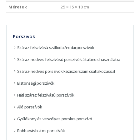
Méretek
25 × 15 × 10 cm
Porszívók
Száraz felszívású szállodai/irodai porszívók
Száraz-nedves felszívású porszívók általános használatra
Száraz-nedves porszívók kéziszerszám csatlakozással
Biztonsági porszívók
Háti száraz felszívású porszívók
Álló porszívók
Gyúlékony és veszélyes porokra porszívó
Robbanásbiztos porszívók