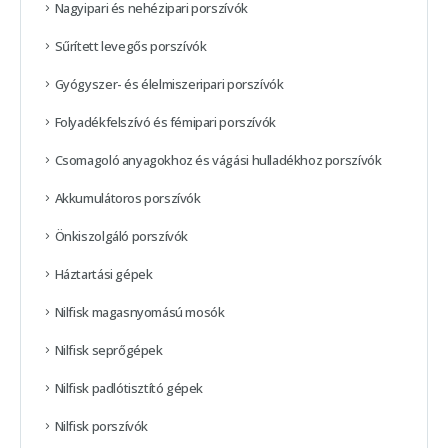
Nagyipari és nehézipari porszívók
Sűrített levegős porszívók
Gyógyszer- és élelmiszeripari porszívók
Folyadékfelszívó és fémipari porszívók
Csomagoló anyagokhoz és vágási hulladékhoz porszívók
Akkumulátoros porszívók
Önkiszolgáló porszívók
Háztartási gépek
Nilfisk magasnyomású mosók
Nilfisk seprőgépek
Nilfisk padlótisztító gépek
Nilfisk porszívók