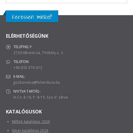
Keressen minket!
ELÉRHETŐSÉGÜNK
TELEPHELY:
2730 Albertirsa, Thököly u. 3.
TELEFON:
+36 (53) 570-012
E-MAIL:
gozborotva@feherduna.hu
NYITVA TARTÁS:
H-Cs: 8-16, P: 8-15, Szo-V: zárva
KATALÓGUSOK
Nilfisk katalógus 2024
Viper katalógus 2024