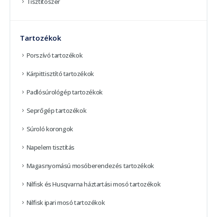
Tisztítószer
Tartozékok
Porszívó tartozékok
Kárpittisztító tartozékok
Padlósúrológép tartozékok
Seprőgép tartozékok
Súroló korongok
Napelem tisztítás
Magasnyomású mosóberendezés tartozékok
Nilfisk és Husqvarna háztartási mosó tartozékok
Nilfisk ipari mosó tartozékok