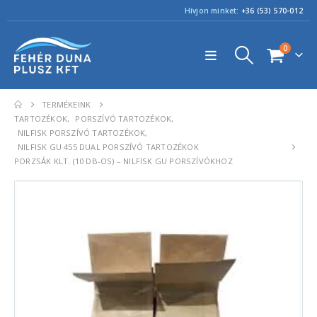
Hívjon minket:
+36 (53) 570-012
0
TERMÉKEINK
TARTOZÉKOK
,
PORSZÍVÓ TARTOZÉKOK
,
NILFISK PORSZÍVÓ TARTOZÉKOK
,
NILFISK GU 455 DUAL PORSZÍVÓ TARTOZÉKOK
PORZSÁK KLT. (10 DB-OS) – NILFISK GU PORSZÍVÓKHOZ