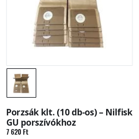
Porzsák klt. (10 db-os) – Nilfisk
GU porszívókhoz
7 620
Ft