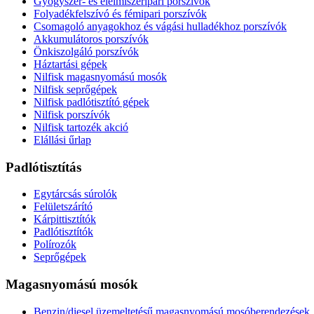
Gyógyszer- és élelmiszeripari porszívók
Folyadékfelszívó és fémipari porszívók
Csomagoló anyagokhoz és vágási hulladékhoz porszívók
Akkumulátoros porszívók
Önkiszolgáló porszívók
Háztartási gépek
Nilfisk magasnyomású mosók
Nilfisk seprőgépek
Nilfisk padlótisztító gépek
Nilfisk porszívók
Nilfisk tartozék akció
Elállási űrlap
Padlótisztítás
Egytárcsás súrolók
Felületszárító
Kárpittisztítók
Padlótisztítók
Polírozók
Seprőgépek
Magasnyomású mosók
Benzin/diesel üzemeltetésű magasnyomású mosóberendezések