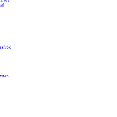
álatra
sal
szívók
zések