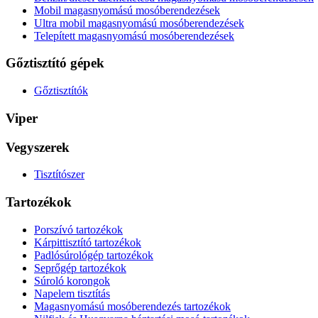
Mobil magasnyomású mosóberendezések
Ultra mobil magasnyomású mosóberendezések
Telepített magasnyomású mosóberendezések
Gőztisztító gépek
Gőztisztítók
Viper
Vegyszerek
Tisztítószer
Tartozékok
Porszívó tartozékok
Kárpittisztító tartozékok
Padlósúrológép tartozékok
Seprőgép tartozékok
Súroló korongok
Napelem tisztítás
Magasnyomású mosóberendezés tartozékok