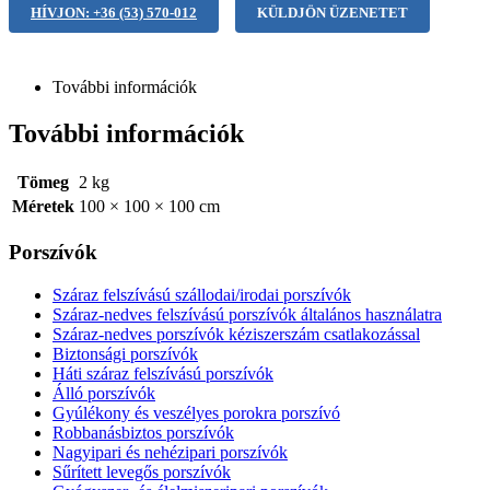
HÍVJON: +36 (53) 570-012
KÜLDJÖN ÜZENETET
További információk
További információk
Tömeg
2 kg
Méretek
100 × 100 × 100 cm
Porszívók
Száraz felszívású szállodai/irodai porszívók
Száraz-nedves felszívású porszívók általános használatra
Száraz-nedves porszívók kéziszerszám csatlakozással
Biztonsági porszívók
Háti száraz felszívású porszívók
Álló porszívók
Gyúlékony és veszélyes porokra porszívó
Robbanásbiztos porszívók
Nagyipari és nehézipari porszívók
Sűrített levegős porszívók