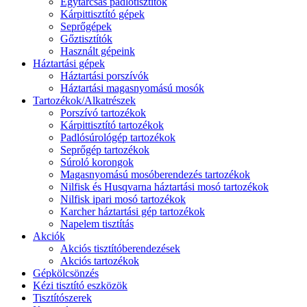
Egytárcsás padlótisztítók
Kárpittisztító gépek
Seprőgépek
Gőztisztítók
Használt gépeink
Háztartási gépek
Háztartási porszívók
Háztartási magasnyomású mosók
Tartozékok/Alkatrészek
Porszívó tartozékok
Kárpittisztító tartozékok
Padlósúrológép tartozékok
Seprőgép tartozékok
Súroló korongok
Magasnyomású mosóberendezés tartozékok
Nilfisk és Husqvarna háztartási mosó tartozékok
Nilfisk ipari mosó tartozékok
Karcher háztartási gép tartozékok
Napelem tisztítás
Akciók
Akciós tisztítóberendezések
Akciós tartozékok
Gépkölcsönzés
Kézi tisztító eszközök
Tisztítószerek