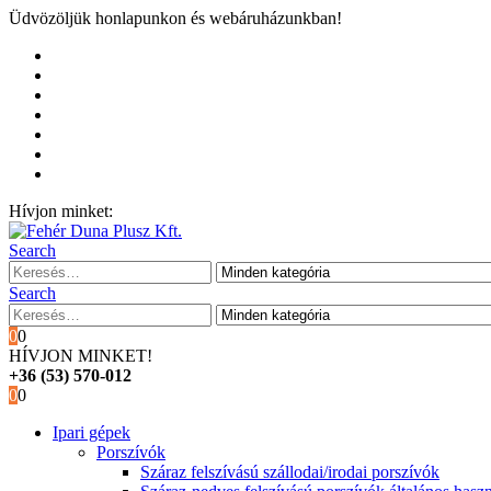
Üdvözöljük honlapunkon és webáruházunkban!
Kezdőoldal
Rólunk
Hivatalos garancia és márkaszervíz
Blog
Fiókom
Kosár
Pénztár
Hívjon minket:
+36 (53) 570-012
Search
Search
0
0
HÍVJON MINKET!
+36 (53) 570-012
0
0
Ipari gépek
Porszívók
Száraz felszívású szállodai/irodai porszívók