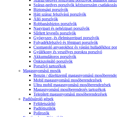
Száraz-nedves felszívású porszívók általános haszn
Száraz-nedves porszívók kéziszerszám csatlakozás
Biztonsági porszívók
Háti száraz felszívású porszívók
Álló porszívók
Robbanásbiztos porszívók
Nagyipari és nehézipari porszívók
Sűrített levegős porszívók
Gyógyszer- és élelmiszeripari porszívók
Folyadékfelszívó és fémipari porszívók
Csomagoló anyagokhoz és vágási hulladékhoz por
Gyúlékony és veszélyes porokra porszívó
Akkumulátoros porszívók
Önkiszolgáló porszívók
Porszívó tartozékok
Magasnyomású mosók
Benzin / dízelüzemű magasnyomású mosóberende
Mobil magasnyomású mosóberendezések
Ultra mobil magasnyomású mosóberendezések
Magasnyomású mosóberendezés tartozékok
Telepített magasnyomású mosóberendezések
Padlósúroló gépek
Felületszárító
Padlótisztítók
Polírozók