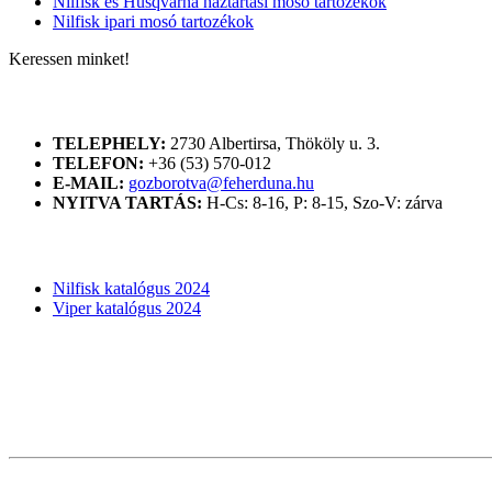
Nilfisk és Husqvarna háztartási mosó tartozékok
Nilfisk ipari mosó tartozékok
Keressen minket!
ELÉRHETŐSÉGÜNK
TELEPHELY:
2730 Albertirsa, Thököly u. 3.
TELEFON:
+36 (53) 570-012
E-MAIL:
gozborotva@feherduna.hu
NYITVA TARTÁS:
H-Cs: 8-16, P: 8-15, Szo-V: zárva
KATALÓGUSOK
Nilfisk katalógus 2024
Viper katalógus 2024