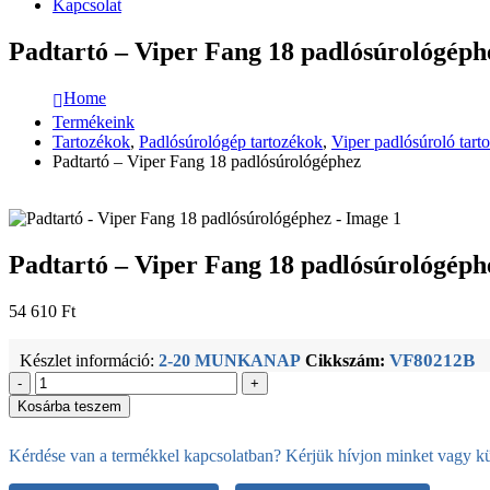
Kapcsolat
Padtartó – Viper Fang 18 padlósúrológéph
Home
Termékeink
Tartozékok
,
Padlósúrológép tartozékok
,
Viper padlósúroló tart
Padtartó – Viper Fang 18 padlósúrológéphez
Padtartó – Viper Fang 18 padlósúrológéph
54 610
Ft
VF80212B
Készlet információ:
2-20 MUNKANAP
Cikkszám:
-
+
Kosárba teszem
Kérdése van a termékkel kapcsolatban? Kérjük hívjon minket vagy kül