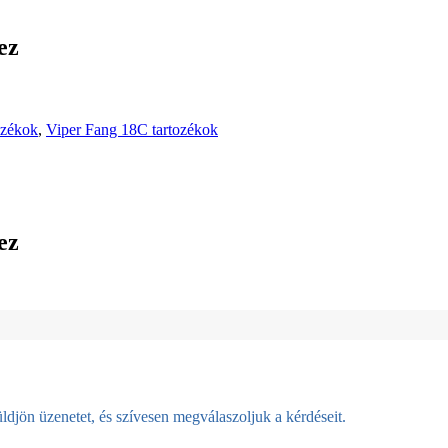
ez
ozékok
,
Viper Fang 18C tartozékok
ez
djön üzenetet, és szívesen megválaszoljuk a kérdéseit.