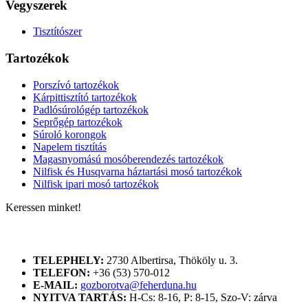
Vegyszerek
Tisztítószer
Tartozékok
Porszívó tartozékok
Kárpittisztító tartozékok
Padlósúrológép tartozékok
Seprőgép tartozékok
Súroló korongok
Napelem tisztítás
Magasnyomású mosóberendezés tartozékok
Nilfisk és Husqvarna háztartási mosó tartozékok
Nilfisk ipari mosó tartozékok
Keressen minket!
ELÉRHETŐSÉGÜNK
TELEPHELY:
2730 Albertirsa, Thököly u. 3.
TELEFON:
+36 (53) 570-012
E-MAIL:
gozborotva@feherduna.hu
NYITVA TARTÁS:
H-Cs: 8-16, P: 8-15, Szo-V: zárva