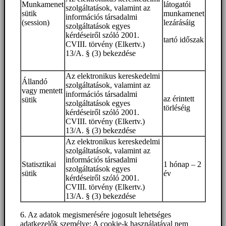
Munkamenet
látogatói
szolgáltatások, valamint az
sütik
munkamenet
információs társadalmi
(session)
lezárásáig
szolgáltatások egyes
kérdéseiről szóló 2001.
tartó időszak
CVIII. törvény (Elkertv.)
13/A. § (3) bekezdése
Az elektronikus kereskedelmi
Állandó
szolgáltatások, valamint az
vagy mentett
információs társadalmi
az érintett
sütik
szolgáltatások egyes
törléséig
kérdéseiről szóló 2001.
CVIII. törvény (Elkertv.)
13/A. § (3) bekezdése
Az elektronikus kereskedelmi
szolgáltatások, valamint az
információs társadalmi
Statisztikai
1 hónap – 2
szolgáltatások egyes
sütik
év
kérdéseiről szóló 2001.
CVIII. törvény (Elkertv.)
13/A. § (3) bekezdése
6. Az adatok megismerésére jogosult lehetséges
adatkezelők személye: A cookie-k használatával nem