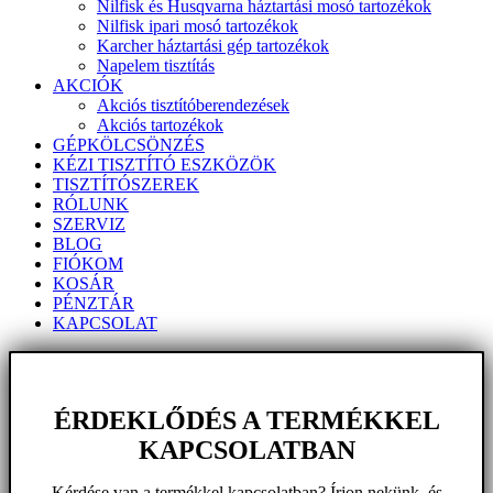
Nilfisk és Husqvarna háztartási mosó tartozékok
Nilfisk ipari mosó tartozékok
Karcher háztartási gép tartozékok
Napelem tisztítás
AKCIÓK
Akciós tisztítóberendezések
Akciós tartozékok
GÉPKÖLCSÖNZÉS
KÉZI TISZTÍTÓ ESZKÖZÖK
TISZTÍTÓSZEREK
RÓLUNK
SZERVIZ
BLOG
FIÓKOM
KOSÁR
PÉNZTÁR
KAPCSOLAT
ÉRDEKLŐDÉS A TERMÉKKEL
KAPCSOLATBAN
Kérdése van a termékkel kapcsolatban? Írjon nekünk, és