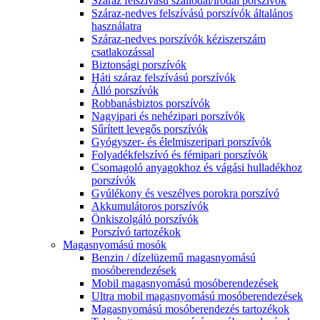
Száraz felszívású szállodai/irodai porszívók
Száraz-nedves felszívású porszívók általános
használatra
Száraz-nedves porszívók kéziszerszám
csatlakozással
Biztonsági porszívók
Háti száraz felszívású porszívók
Álló porszívók
Robbanásbiztos porszívók
Nagyipari és nehézipari porszívók
Sűrített levegős porszívók
Gyógyszer- és élelmiszeripari porszívók
Folyadékfelszívó és fémipari porszívók
Csomagoló anyagokhoz és vágási hulladékhoz
porszívók
Gyúlékony és veszélyes porokra porszívó
Akkumulátoros porszívók
Önkiszolgáló porszívók
Porszívó tartozékok
Magasnyomású mosók
Benzin / dízelüzemű magasnyomású
mosóberendezések
Mobil magasnyomású mosóberendezések
Ultra mobil magasnyomású mosóberendezések
Magasnyomású mosóberendezés tartozékok