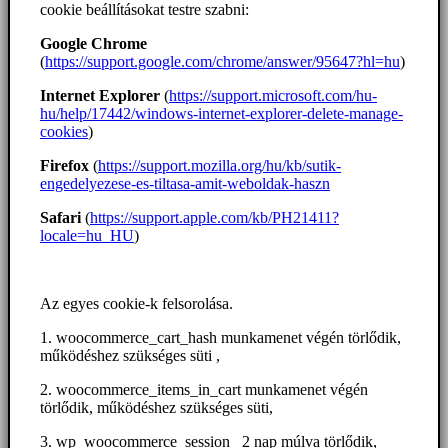
cookie beállításokat testre szabni:
Google Chrome
(
https://support.google.com/chrome/answer/95647?hl=hu
)
Internet Explorer
(
https://support.microsoft.com/hu-
hu/help/17442/windows-internet-explorer-delete-manage-
cookies
)
Firefox
(
https://support.mozilla.org/hu/kb/sutik-
engedelyezese-es-tiltasa-amit-weboldak-haszn
Safari
(
https://support.apple.com/kb/PH21411?
locale=hu_HU
)
Az egyes cookie-k felsorolása.
1. woocommerce_cart_hash munkamenet végén törlődik,
működéshez szükséges süti ,
2. woocommerce_items_in_cart munkamenet végén
törlődik, működéshez szükséges süti,
3. wp_woocommerce_session_ 2 nap múlva törlődik,