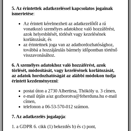
5. A
z érintettek adatkezeléssel kapcsolatos jogainak
ismertetése
:
Az érintett kérelmezheti az adatkezelőtől a rá
vonatkozó személyes adatokhoz való hozzáférést,
azok helyesbítését, törlését vagy kezelésének
korlátozását, és
az érintettnek joga van az adathordozhatósághoz,
továbbá a hozzájárulás bármely időpontban történő
visszavonásához.
6. A személyes adatokhoz
való hozzáférést
, azok
törlését, módosítását, vagy kezelésének korlátozását,
az adatok hordozhatóságát az alábbi módokon tudja
érintett kezdeményezni
:
postai úton a 2730 Albertirsa, Thököly u. 3 címen,
e-mail útján a/az gozborotva@feherduna.hu e-mail
címen,
telefonon a 06-53-570-012 számon.
7. Az adatkezelés jogalapja
:
1. a GDPR 6. cikk (1) bekezdés b) és c) pont,