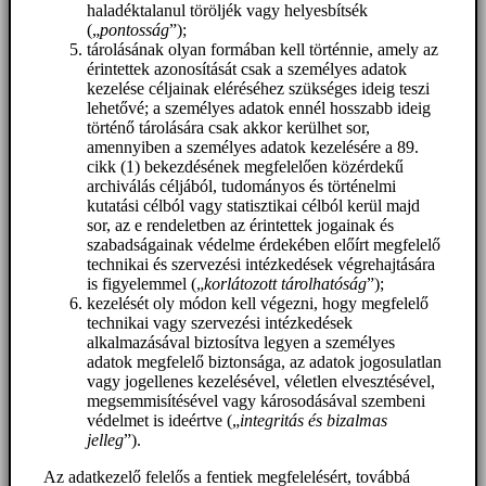
haladéktalanul töröljék vagy helyesbítsék
(„
pontosság
”);
tárolásának olyan formában kell történnie, amely az
érintettek azonosítását csak a személyes adatok
kezelése céljainak eléréséhez szükséges ideig teszi
lehetővé; a személyes adatok ennél hosszabb ideig
történő tárolására csak akkor kerülhet sor,
amennyiben a személyes adatok kezelésére a 89.
cikk (1) bekezdésének megfelelően közérdekű
archiválás céljából, tudományos és történelmi
kutatási célból vagy statisztikai célból kerül majd
sor, az e rendeletben az érintettek jogainak és
szabadságainak védelme érdekében előírt megfelelő
technikai és szervezési intézkedések végrehajtására
is figyelemmel („
korlátozott tárolhatóság
”);
kezelését oly módon kell végezni, hogy megfelelő
technikai vagy szervezési intézkedések
alkalmazásával biztosítva legyen a személyes
adatok megfelelő biztonsága, az adatok jogosulatlan
vagy jogellenes kezelésével, véletlen elvesztésével,
megsemmisítésével vagy károsodásával szembeni
védelmet is ideértve („
integritás és bizalmas
jelleg
”).
Az adatkezelő felelős a fentiek megfelelésért, továbbá