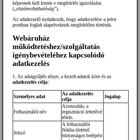
képesnek kell lennie e megfelelés igazolására
(„
elszámoltathatóság
”).
Az adatkezelő nyilatkozik, hogy adatkezelése a jelen
pontban foglalt alapelveknek megfelelően történik.
Webáruház
működtetéshez/szolgáltatás
igénybevételéhez kapcsolódó
adatkezelés
1. Az adatgyűjtés ténye, a kezelt adatok köre és az
adatkezelés célja
:
Az adatkezelés
Személyes adat
Jogalap
célja
Azonosítás, a
Felhasználói név
regisztráció lehetővé
tétele.
A felhasználói
fiókba történő
Jelszó
biztonságos belépést