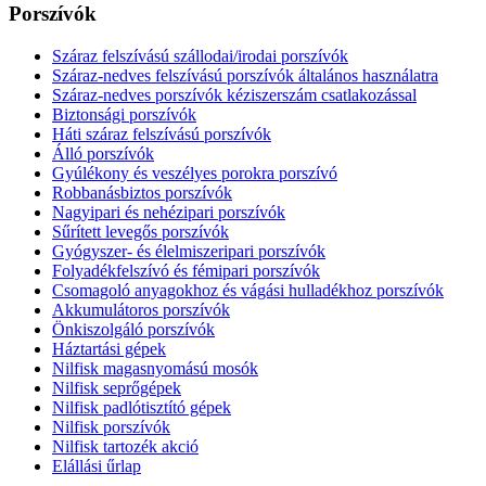
Porszívók
Száraz felszívású szállodai/irodai porszívók
Száraz-nedves felszívású porszívók általános használatra
Száraz-nedves porszívók kéziszerszám csatlakozással
Biztonsági porszívók
Háti száraz felszívású porszívók
Álló porszívók
Gyúlékony és veszélyes porokra porszívó
Robbanásbiztos porszívók
Nagyipari és nehézipari porszívók
Sűrített levegős porszívók
Gyógyszer- és élelmiszeripari porszívók
Folyadékfelszívó és fémipari porszívók
Csomagoló anyagokhoz és vágási hulladékhoz porszívók
Akkumulátoros porszívók
Önkiszolgáló porszívók
Háztartási gépek
Nilfisk magasnyomású mosók
Nilfisk seprőgépek
Nilfisk padlótisztító gépek
Nilfisk porszívók
Nilfisk tartozék akció
Elállási űrlap