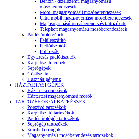
Benzin / dízelüzemű magasnyomású
mosóberendezések
Mobil magasnyomású mosóberendezések
Ultra mobil magasnyomású mosóberendezések
Magasnyomású mosóberendezés tartozékok
Telepített magasnyomású mosóberendezések
Padlósúroló gépek
Felületszárító
Padlótisztítók
Polírozók
Egytárcsás padlótisztítók
Kárpittisztító gépek
Seprőgépek
Gőztisztítók
Használt gépeink
HÁZTARTÁSI GÉPEK
Háztartási porszívók
Háztartási magasnyomású mosók
TARTOZÉKOK/ALKATRÉSZEK
Porszívó tartozékok
Kárpittisztító tartozékok
Padlósúrológép tartozékok
Seprőgép tartozékok
Súroló korongok
Magasnyomású mosóberendezés tartozékok