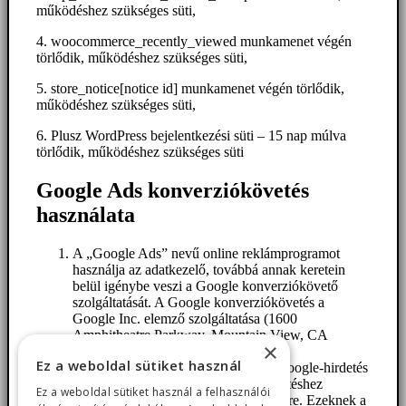
működéshez szükséges süti,
4. woocommerce_recently_viewed munkamenet végén
törlődik, működéshez szükséges süti,
5. store_notice[notice id] munkamenet végén törlődik,
működéshez szükséges süti,
6. Plusz WordPress bejelentkezési süti – 15 nap múlva
törlődik, működéshez szükséges süti
Google Ads konverziókövetés
használata
A „Google Ads” nevű online reklámprogramot
használja az adatkezelő, továbbá annak keretein
belül igénybe veszi a Google konverziókövető
szolgáltatását. A Google konverziókövetés a
Google Inc. elemző szolgáltatása (1600
Amphitheatre Parkway, Mountain View, CA
×
94043, USA; „Google“).
Ez a weboldal sütiket használ
Amikor Felhasználó egy weboldalt Google-hirdetés
által ér el, akkor egy a konverziókövetéshez
Ez a weboldal sütiket használ a felhasználói
szükséges cookie kerül a számítógépére. Ezeknek a