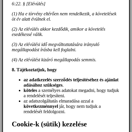
6:22. § [Elévülés]
(1) Ha e törvény eltérően nem rendelkezik, a követelések
öt év alatt évülnek el.
(2) Az elévülés akkor kezdődik, amikor a követelés
esedékessé válik.
(3) Az elévülési idő megváltoztatására irányuló
megállapodást írásba kell foglalni.
(4) Az elévülést kizáró megállapodás semmis.
8. Tájékoztatjuk, hogy
az adatkezelés szerződés teljesítéséhez és ajánlat
adásához szükséges
.
köteles
a személyes adatokat megadni, hogy tudjuk
a rendelését teljesíteni.
az adatszolgáltatás elmaradása azzal a
következménnyel
jár, hogy nem tudjuk a
rendelését feldolgozni.
Cookie-k (sütik) kezelése