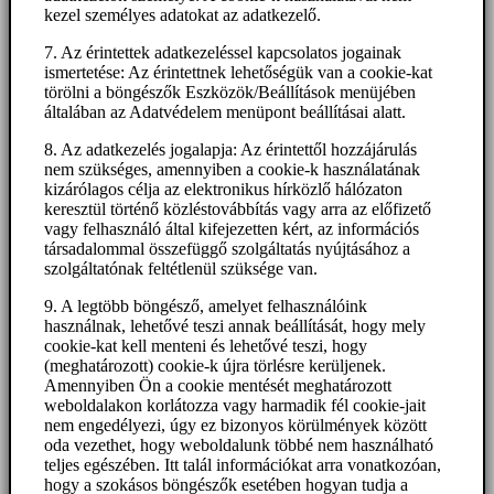
kezel személyes adatokat az adatkezelő.
7. Az érintettek adatkezeléssel kapcsolatos jogainak
ismertetése: Az érintettnek lehetőségük van a cookie-kat
törölni a böngészők Eszközök/Beállítások menüjében
általában az Adatvédelem menüpont beállításai alatt.
8. Az adatkezelés jogalapja: Az érintettől hozzájárulás
nem szükséges, amennyiben a cookie-k használatának
kizárólagos célja az elektronikus hírközlő hálózaton
keresztül történő közléstovábbítás vagy arra az előfizető
vagy felhasználó által kifejezetten kért, az információs
társadalommal összefüggő szolgáltatás nyújtásához a
szolgáltatónak feltétlenül szüksége van.
9. A legtöbb böngésző, amelyet felhasználóink
használnak, lehetővé teszi annak beállítását, hogy mely
cookie-kat kell menteni és lehetővé teszi, hogy
(meghatározott) cookie-k újra törlésre kerüljenek.
Amennyiben Ön a cookie mentését meghatározott
weboldalakon korlátozza vagy harmadik fél cookie-jait
nem engedélyezi, úgy ez bizonyos körülmények között
oda vezethet, hogy weboldalunk többé nem használható
teljes egészében. Itt talál információkat arra vonatkozóan,
hogy a szokásos böngészők esetében hogyan tudja a