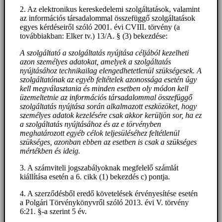
2. Az elektronikus kereskedelemi szolgáltatások, valamint
az információs társadalommal összefüggő szolgáltatások
egyes kérdéseiről szóló 2001. évi CVIII. törvény (a
továbbiakban: Elker tv.) 13/A. § (3) bekezdése:
A szolgáltató a szolgáltatás nyújtása céljából kezelheti
azon személyes adatokat, amelyek a szolgáltatás
nyújtásához technikailag elengedhetetlenül szükségesek. A
szolgáltatónak az egyéb feltételek azonossága esetén úgy
kell megválasztania és minden esetben oly módon kell
üzemeltetnie az információs társadalommal összefüggő
szolgáltatás nyújtása során alkalmazott eszközöket, hogy
személyes adatok kezelésére csak akkor kerüljön sor, ha ez
a szolgáltatás nyújtásához és az e törvényben
meghatározott egyéb célok teljesüléséhez feltétlenül
szükséges, azonban ebben az esetben is csak a szükséges
mértékben és ideig.
3. A számviteli jogszabályoknak megfelelő számlát
kiállítása esetén a 6. cikk (1) bekezdés c) pontja.
4. A szerződésből eredő követelések érvényesítése esetén
a Polgári Törvénykönyvről szóló 2013. évi V. törvény
6:21. §-a szerint 5 év.