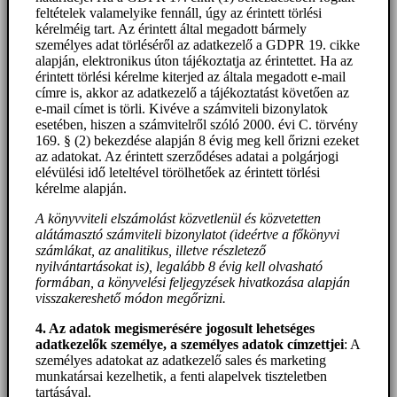
feltételek valamelyike fennáll, úgy az érintett törlési
kérelméig tart. Az érintett által megadott bármely
személyes adat törléséről az adatkezelő a GDPR 19. cikke
alapján, elektronikus úton tájékoztatja az érintettet. Ha az
érintett törlési kérelme kiterjed az általa megadott e-mail
címre is, akkor az adatkezelő a tájékoztatást követően az
e-mail címet is törli. Kivéve a számviteli bizonylatok
esetében, hiszen a számvitelről szóló 2000. évi C. törvény
169. § (2) bekezdése alapján 8 évig meg kell őrizni ezeket
az adatokat. Az érintett szerződéses adatai a polgárjogi
elévülési idő leteltével törölhetőek az érintett törlési
kérelme alapján.
A könyvviteli elszámolást közvetlenül és közvetetten
alátámasztó számviteli bizonylatot (ideértve a főkönyvi
számlákat, az analitikus, illetve részletező
nyilvántartásokat is), legalább 8 évig kell olvasható
formában, a könyvelési feljegyzések hivatkozása alapján
visszakereshető módon megőrizni.
4. Az adatok megismerésére jogosult lehetséges
adatkezelők személye, a személyes adatok címzettjei
: A
személyes adatokat az adatkezelő sales és marketing
munkatársai kezelhetik, a fenti alapelvek tiszteletben
tartásával.