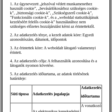
1. Az úgynevezett „jelszóval védett munkamenethez
használt cookie”, „bevásárlókosárhoz szükséges cookie-
k”, „biztonsági cookie-k”, „Szükségszerű cookie-k”,
”Funkcionális cookie-k”, és a „weboldal statisztikájának
kezeléséért felelős cookie-k” használatához nem
szükséges előzetes hozzájárulást kérni az érintettektől.
2. Az adatkezelés ténye, a kezelt adatok köre: Egyedi
azonosítószám, dátumok, időpontok
3. Az érintettek köre: A weboldalt látogató valamennyi
érintett.
4. Az adatkezelés célja: A felhasználók azonosítása és a
látogatók nyomon követése.
5. Az adatkezelés időtartama, az adatok törlésének
határideje:
Adatkezelés
Süti típusa
Adatkezelés jogalapja
időtartama
A vonatkozó
Az elektronikus kereskedelmi