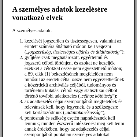
A személyes adatok kezelésére
vonatkozó elvek
A személyes adatok:
kezelését jogszerűen és tisztességesen, valamint az
érintett számára átlátható módon kell végezni
(„
jogszerűség, tisztességes eljárás és átláthatóság
”);
gyűjtése csak meghatározott, egyértelmű és
jogszerű célból történjen, és azokat ne kezeljék
ezekkel a célokkal össze nem egyeztethető módon;
a 89. cikk (1) bekezdésének megfelelően nem
minősül az eredeti céllal össze nem egyeztethetőnek
a közérdekű archiválás céljából, tudományos és
történelmi kutatási célból vagy statisztikai célból
történő további adatkezelés („
célhoz kötöttség
”);
az adatkezelés céljai szempontjából megfelelőek és
relevánsak kell, hogy legyenek, és a szükségesre
kell korlátozódniuk („
adattakarékosság
”);
pontosnak és szükség esetén naprakésznek kell
lenniük; minden észszerű intézkedést meg kell tenni
annak érdekében, hogy az adatkezelés céljai
szempontjából pontatlan személyes adatokat