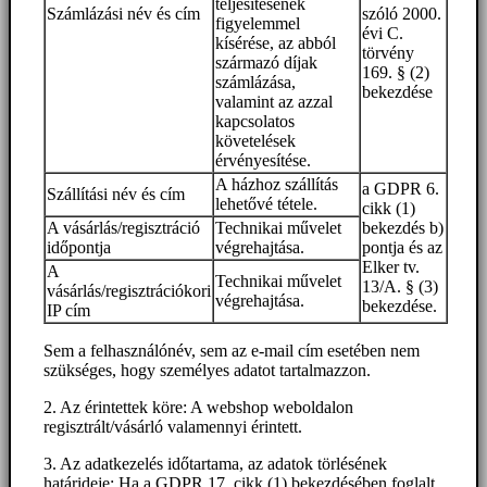
teljesítésének
Számlázási név és cím
szóló 2000.
figyelemmel
évi C.
kísérése, az abból
törvény
származó díjak
169. § (2)
számlázása,
bekezdése
valamint az azzal
kapcsolatos
követelések
érvényesítése.
A házhoz szállítás
a GDPR 6.
Szállítási név és cím
lehetővé tétele.
cikk (1)
A vásárlás/regisztráció
Technikai művelet
bekezdés b)
időpontja
végrehajtása.
pontja és az
Elker tv.
A
Technikai művelet
13/A. § (3)
vásárlás/regisztrációkori
végrehajtása.
bekezdése.
IP cím
Sem a felhasználónév, sem az e-mail cím esetében nem
szükséges, hogy személyes adatot tartalmazzon.
2. Az érintettek köre: A webshop weboldalon
regisztrált/vásárló valamennyi érintett.
3. Az adatkezelés időtartama, az adatok törlésének
határideje: Ha a GDPR 17. cikk (1) bekezdésében foglalt