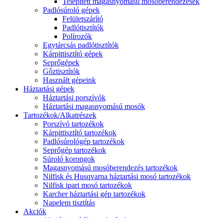
Telepített magasnyomású mosóberendezések
Padlósúroló gépek
Felületszárító
Padlótisztítók
Polírozók
Egytárcsás padlótisztítók
Kárpittisztító gépek
Seprőgépek
Gőztisztítók
Használt gépeink
Háztartási gépek
Háztartási porszívók
Háztartási magasnyomású mosók
Tartozékok/Alkatrészek
Porszívó tartozékok
Kárpittisztító tartozékok
Padlósúrológép tartozékok
Seprőgép tartozékok
Súroló korongok
Magasnyomású mosóberendezés tartozékok
Nilfisk és Husqvarna háztartási mosó tartozékok
Nilfisk ipari mosó tartozékok
Karcher háztartási gép tartozékok
Napelem tisztítás
Akciók