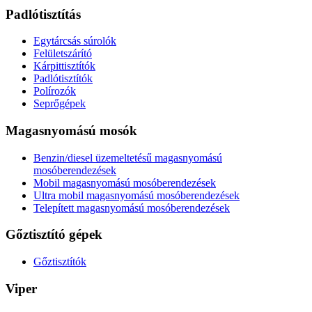
Padlótisztítás
Egytárcsás súrolók
Felületszárító
Kárpittisztítók
Padlótisztítók
Polírozók
Seprőgépek
Magasnyomású mosók
Benzin/diesel üzemeltetésű magasnyomású
mosóberendezések
Mobil magasnyomású mosóberendezések
Ultra mobil magasnyomású mosóberendezések
Telepített magasnyomású mosóberendezések
Gőztisztító gépek
Gőztisztítók
Viper