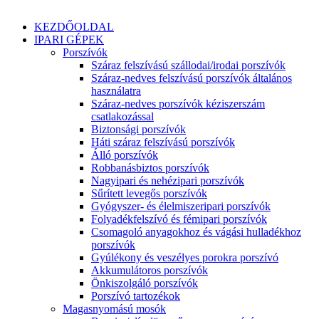
KEZDŐOLDAL
IPARI GÉPEK
Porszívók
Száraz felszívású szállodai/irodai porszívók
Száraz-nedves felszívású porszívók általános
használatra
Száraz-nedves porszívók kéziszerszám
csatlakozással
Biztonsági porszívók
Háti száraz felszívású porszívók
Álló porszívók
Robbanásbiztos porszívók
Nagyipari és nehézipari porszívók
Sűrített levegős porszívók
Gyógyszer- és élelmiszeripari porszívók
Folyadékfelszívó és fémipari porszívók
Csomagoló anyagokhoz és vágási hulladékhoz
porszívók
Gyúlékony és veszélyes porokra porszívó
Akkumulátoros porszívók
Önkiszolgáló porszívók
Porszívó tartozékok
Magasnyomású mosók