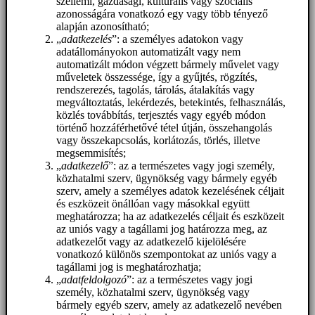
szellemi, gazdasági, kulturális vagy szociális
azonosságára vonatkozó egy vagy több tényező
alapján azonosítható;
„
adatkezelés
”: a személyes adatokon vagy
adatállományokon automatizált vagy nem
automatizált módon végzett bármely művelet vagy
műveletek összessége, így a gyűjtés, rögzítés,
rendszerezés, tagolás, tárolás, átalakítás vagy
megváltoztatás, lekérdezés, betekintés, felhasználás,
közlés továbbítás, terjesztés vagy egyéb módon
történő hozzáférhetővé tétel útján, összehangolás
vagy összekapcsolás, korlátozás, törlés, illetve
megsemmisítés;
„
adatkezelő
”: az a természetes vagy jogi személy,
közhatalmi szerv, ügynökség vagy bármely egyéb
szerv, amely a személyes adatok kezelésének céljait
és eszközeit önállóan vagy másokkal együtt
meghatározza; ha az adatkezelés céljait és eszközeit
az uniós vagy a tagállami jog határozza meg, az
adatkezelőt vagy az adatkezelő kijelölésére
vonatkozó különös szempontokat az uniós vagy a
tagállami jog is meghatározhatja;
„
adatfeldolgozó
”: az a természetes vagy jogi
személy, közhatalmi szerv, ügynökség vagy
bármely egyéb szerv, amely az adatkezelő nevében