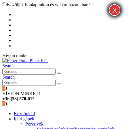
Üdvözöljük honlapunkon és webáruházunkban!
X
X
X
Kezdőoldal
Rólunk
Hivatalos garancia és márkaszervíz
Blog
Fiókom
Kosár
Pénztár
Hívjon minket:
+36 (53) 570-012
Search
Search
0
0
HÍVJON MINKET!
+36 (53) 570-012
0
0
Kezdőoldal
Ipari gépek
Porszívók