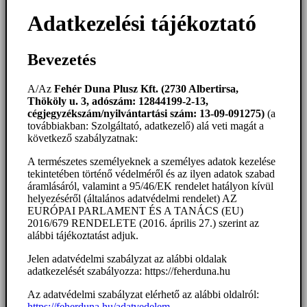
Adatkezelési tájékoztató
Bevezetés
A/Az
Fehér Duna Plusz Kft. (2730 Albertirsa,
Thököly u. 3, adószám: 12844199-2-13,
cégjegyzékszám/nyilvántartási szám: 13-09-091275)
(a
továbbiakban: Szolgáltató, adatkezelő) alá veti magát a
következő szabályzatnak:
A természetes személyeknek a személyes adatok kezelése
tekintetében történő védelméről és az ilyen adatok szabad
áramlásáról, valamint a 95/46/EK rendelet hatályon kívül
helyezéséről (általános adatvédelmi rendelet) AZ
EURÓPAI PARLAMENT ÉS A TANÁCS (EU)
2016/679 RENDELETE (2016. április 27.) szerint az
alábbi tájékoztatást adjuk.
Jelen adatvédelmi szabályzat az alábbi oldalak
adatkezelését szabályozza: https://feherduna.hu
Az adatvédelmi szabályzat elérhető az alábbi oldalról:
https://feherduna.hu/adatvedelem