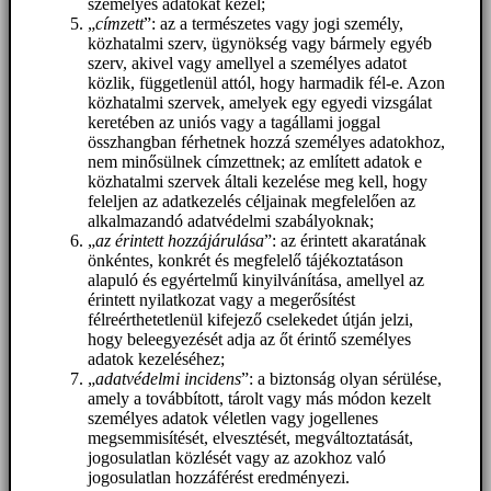
személyes adatokat kezel;
„
címzett
”: az a természetes vagy jogi személy,
közhatalmi szerv, ügynökség vagy bármely egyéb
szerv, akivel vagy amellyel a személyes adatot
közlik, függetlenül attól, hogy harmadik fél-e. Azon
közhatalmi szervek, amelyek egy egyedi vizsgálat
keretében az uniós vagy a tagállami joggal
összhangban férhetnek hozzá személyes adatokhoz,
nem minősülnek címzettnek; az említett adatok e
közhatalmi szervek általi kezelése meg kell, hogy
feleljen az adatkezelés céljainak megfelelően az
alkalmazandó adatvédelmi szabályoknak;
„
az érintett hozzájárulása
”: az érintett akaratának
önkéntes, konkrét és megfelelő tájékoztatáson
alapuló és egyértelmű kinyilvánítása, amellyel az
érintett nyilatkozat vagy a megerősítést
félreérthetetlenül kifejező cselekedet útján jelzi,
hogy beleegyezését adja az őt érintő személyes
adatok kezeléséhez;
„
adatvédelmi incidens
”: a biztonság olyan sérülése,
amely a továbbított, tárolt vagy más módon kezelt
személyes adatok véletlen vagy jogellenes
megsemmisítését, elvesztését, megváltoztatását,
jogosulatlan közlését vagy az azokhoz való
jogosulatlan hozzáférést eredményezi.