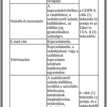
szolgálja.
A
kapcsolatfelvételhez,
a GDPR 6.
a vásárláshoz, a
cikk (1)
szabályszerű számla
bekezdés b)
Vezeték-és keresztnév
kiállításához, az
pontja és az
elállási jog
Elker tv.
gyakorlásához
13/A. § (3)
szükséges.
bekezdése.
E-mail cím
Kapcsolattartás.
Kapcsolattartás, a
számlázással, vagy a
szállítással
Telefonszám
kapcsolatos
kérdések
hatékonyabb
egyeztetése.
A szabályszerű
számla kiállítása,
továbbá a szerződés
létrehozása,
6. cikk (1)
tartalmának
bekezdés c)
meghatározása,
pontja, és a
módosítása,
számvitelről