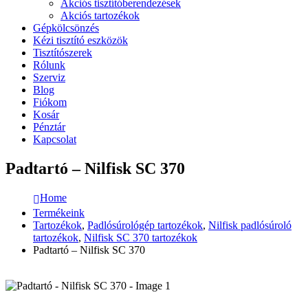
Akciós tisztítóberendezések
Akciós tartozékok
Gépkölcsönzés
Kézi tisztító eszközök
Tisztítószerek
Rólunk
Szerviz
Blog
Fiókom
Kosár
Pénztár
Kapcsolat
Padtartó – Nilfisk SC 370
Home
Termékeink
Tartozékok
,
Padlósúrológép tartozékok
,
Nilfisk padlósúroló
tartozékok
,
Nilfisk SC 370 tartozékok
Padtartó – Nilfisk SC 370