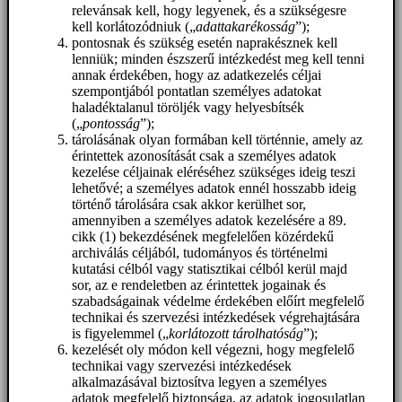
relevánsak kell, hogy legyenek, és a szükségesre
kell korlátozódniuk („
adattakarékosság
”);
pontosnak és szükség esetén naprakésznek kell
lenniük; minden észszerű intézkedést meg kell tenni
annak érdekében, hogy az adatkezelés céljai
szempontjából pontatlan személyes adatokat
haladéktalanul töröljék vagy helyesbítsék
(„
pontosság
”);
tárolásának olyan formában kell történnie, amely az
érintettek azonosítását csak a személyes adatok
kezelése céljainak eléréséhez szükséges ideig teszi
lehetővé; a személyes adatok ennél hosszabb ideig
történő tárolására csak akkor kerülhet sor,
amennyiben a személyes adatok kezelésére a 89.
cikk (1) bekezdésének megfelelően közérdekű
archiválás céljából, tudományos és történelmi
kutatási célból vagy statisztikai célból kerül majd
sor, az e rendeletben az érintettek jogainak és
szabadságainak védelme érdekében előírt megfelelő
technikai és szervezési intézkedések végrehajtására
is figyelemmel („
korlátozott tárolhatóság
”);
kezelését oly módon kell végezni, hogy megfelelő
technikai vagy szervezési intézkedések
alkalmazásával biztosítva legyen a személyes
adatok megfelelő biztonsága, az adatok jogosulatlan