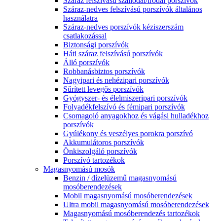
Száraz felszívású szállodai/irodai porszívók
Száraz-nedves felszívású porszívók általános
használatra
Száraz-nedves porszívók kéziszerszám
csatlakozással
Biztonsági porszívók
Háti száraz felszívású porszívók
Álló porszívók
Robbanásbiztos porszívók
Nagyipari és nehézipari porszívók
Sűrített levegős porszívók
Gyógyszer- és élelmiszeripari porszívók
Folyadékfelszívó és fémipari porszívók
Csomagoló anyagokhoz és vágási hulladékhoz
porszívók
Gyúlékony és veszélyes porokra porszívó
Akkumulátoros porszívók
Önkiszolgáló porszívók
Porszívó tartozékok
Magasnyomású mosók
Benzin / dízelüzemű magasnyomású
mosóberendezések
Mobil magasnyomású mosóberendezések
Ultra mobil magasnyomású mosóberendezések
Magasnyomású mosóberendezés tartozékok