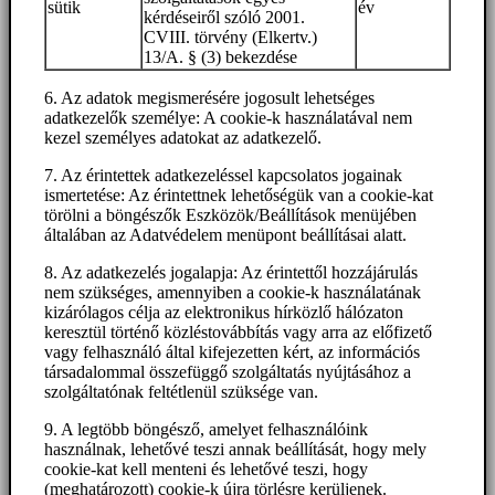
sütik
év
kérdéseiről szóló 2001.
CVIII. törvény (Elkertv.)
13/A. § (3) bekezdése
6. Az adatok megismerésére jogosult lehetséges
adatkezelők személye: A cookie-k használatával nem
kezel személyes adatokat az adatkezelő.
7. Az érintettek adatkezeléssel kapcsolatos jogainak
ismertetése: Az érintettnek lehetőségük van a cookie-kat
törölni a böngészők Eszközök/Beállítások menüjében
általában az Adatvédelem menüpont beállításai alatt.
8. Az adatkezelés jogalapja: Az érintettől hozzájárulás
nem szükséges, amennyiben a cookie-k használatának
kizárólagos célja az elektronikus hírközlő hálózaton
keresztül történő közléstovábbítás vagy arra az előfizető
vagy felhasználó által kifejezetten kért, az információs
társadalommal összefüggő szolgáltatás nyújtásához a
szolgáltatónak feltétlenül szüksége van.
9. A legtöbb böngésző, amelyet felhasználóink
használnak, lehetővé teszi annak beállítását, hogy mely
cookie-kat kell menteni és lehetővé teszi, hogy
(meghatározott) cookie-k újra törlésre kerüljenek.