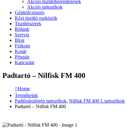
Akciós tisztítóberendezések
Akciós tartozékok
Gépkölcsönzés
Kézi tisztító eszközök
Tisztítószerek
Rólunk
Szerviz
Blog
Fiókom
Kosár
Pénztár
Kapcsolat
Padtartó – Nilfisk FM 400
Home
Termékeink
Padlósúrológép tartozékok
,
Nilfisk FM 400 L tartozékok
Padtartó – Nilfisk FM 400