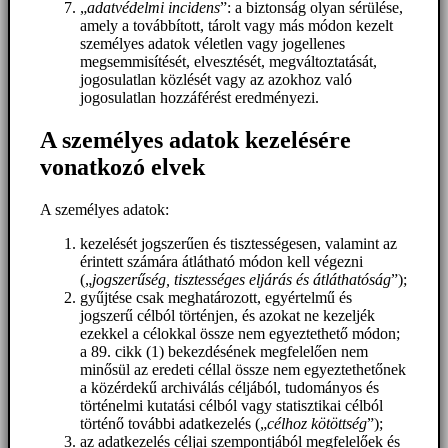
„
adatvédelmi incidens
”: a biztonság olyan sérülése,
amely a továbbított, tárolt vagy más módon kezelt
személyes adatok véletlen vagy jogellenes
megsemmisítését, elvesztését, megváltoztatását,
jogosulatlan közlését vagy az azokhoz való
jogosulatlan hozzáférést eredményezi.
A személyes adatok kezelésére
vonatkozó elvek
A személyes adatok:
kezelését jogszerűen és tisztességesen, valamint az
érintett számára átlátható módon kell végezni
(„
jogszerűség, tisztességes eljárás és átláthatóság
”);
gyűjtése csak meghatározott, egyértelmű és
jogszerű célból történjen, és azokat ne kezeljék
ezekkel a célokkal össze nem egyeztethető módon;
a 89. cikk (1) bekezdésének megfelelően nem
minősül az eredeti céllal össze nem egyeztethetőnek
a közérdekű archiválás céljából, tudományos és
történelmi kutatási célból vagy statisztikai célból
történő további adatkezelés („
célhoz kötöttség
”);
az adatkezelés céljai szempontjából megfelelőek és