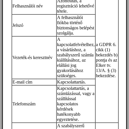
Azonosítás, a
Felhasználói név
regisztráció lehetővé
tétele.
A felhasználói
fiókba történő
Jelszó
biztonságos belépést
szolgálja.
A
kapcsolatfelvételhez,
a GDPR 6.
a vásárláshoz, a
cikk (1)
szabályszerű számla
bekezdés b)
Vezeték-és keresztnév
kiállításához, az
pontja és az
elállási jog
Elker tv.
gyakorlásához
13/A. § (3)
szükséges.
bekezdése.
E-mail cím
Kapcsolattartás.
Kapcsolattartás, a
számlázással, vagy a
szállítással
Telefonszám
kapcsolatos
kérdések
hatékonyabb
egyeztetése.
A szabályszerű