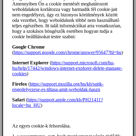
Amennyiben Ön a cookie mentését meghatározott
weboldalakon korlátozza vagy harmadik fél cookie-jait
nem engedélyezi, úgy ez bizonyos körülmények között
oda vezethet, hogy weboldalunk többé nem használható
teljes egészében. Itt talál információkat arra vonatkozóan,
hogy a szokásos böngészők esetében hogyan tudja a
cookie beállításokat testre szabni:
Google Chrome
(
https://support.google.com/chrome/answer/95647?hl=hu
)
Internet Explorer
(
https://support.microsoft.com/hu-
hu/help/17442/windows-internet-explorer-delete-manage-
cookies
)
Firefox
(
https://support.mozilla.org/hu/kb/sutik-
engedelyezese-es-tiltasa-amit-weboldak-haszn
Safari
(
https://support.apple.com/kb/PH21411?
locale=hu_HU
)
Az egyes cookie-k felsorolása.