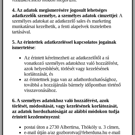
4. Az adatok megismerésére jogosult lehetséges
adatkezelők személye, a személyes adatok címzettjei
: A
személyes adatokat az adatkezelő sales és marketing
munkatársai kezelhetik, a fenti alapelvek tiszteletben
tartásával.
5. A
z érintettek adatkezeléssel kapcsolatos jogainak
ismertetése
:
Az érintett kérelmezheti az adatkezelőtől a rá
vonatkozó személyes adatokhoz való hozzáférést,
azok helyesbítését, törlését vagy kezelésének
korlátozását, és
az érintettnek joga van az adathordozhatósághoz,
továbbá a hozzájárulás bármely időpontban történő
visszavonásához.
6. A személyes adatokhoz
való hozzáférést
, azok
törlését, módosítását, vagy kezelésének korlátozását,
az adatok hordozhatóságát az alábbi módokon tudja
érintett kezdeményezni
:
postai úton a 2730 Albertirsa, Thököly u. 3 címen,
e-mail útján a/az gozborotva@feherduna.hu e-mail