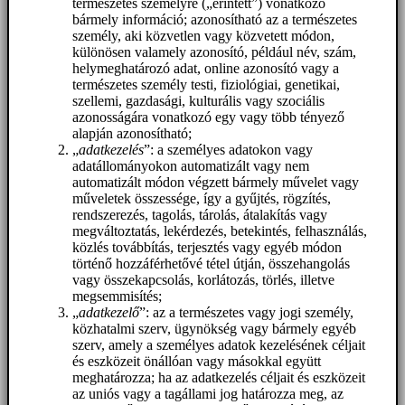
természetes személyre („érintett”) vonatkozó
bármely információ; azonosítható az a természetes
személy, aki közvetlen vagy közvetett módon,
különösen valamely azonosító, például név, szám,
helymeghatározó adat, online azonosító vagy a
természetes személy testi, fiziológiai, genetikai,
szellemi, gazdasági, kulturális vagy szociális
azonosságára vonatkozó egy vagy több tényező
alapján azonosítható;
„
adatkezelés
”: a személyes adatokon vagy
adatállományokon automatizált vagy nem
automatizált módon végzett bármely művelet vagy
műveletek összessége, így a gyűjtés, rögzítés,
rendszerezés, tagolás, tárolás, átalakítás vagy
megváltoztatás, lekérdezés, betekintés, felhasználás,
közlés továbbítás, terjesztés vagy egyéb módon
történő hozzáférhetővé tétel útján, összehangolás
vagy összekapcsolás, korlátozás, törlés, illetve
megsemmisítés;
„
adatkezelő
”: az a természetes vagy jogi személy,
közhatalmi szerv, ügynökség vagy bármely egyéb
szerv, amely a személyes adatok kezelésének céljait
és eszközeit önállóan vagy másokkal együtt
meghatározza; ha az adatkezelés céljait és eszközeit
az uniós vagy a tagállami jog határozza meg, az