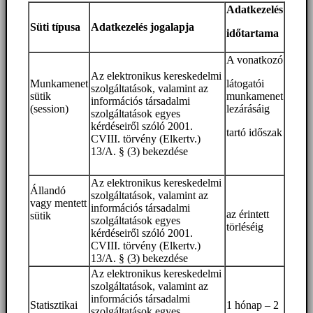
Adatkezelés
Süti típusa
Adatkezelés jogalapja
időtartama
A vonatkozó
Az elektronikus kereskedelmi
Munkamenet
látogatói
szolgáltatások, valamint az
sütik
munkamenet
információs társadalmi
(session)
lezárásáig
szolgáltatások egyes
kérdéseiről szóló 2001.
tartó időszak
CVIII. törvény (Elkertv.)
13/A. § (3) bekezdése
Az elektronikus kereskedelmi
Állandó
szolgáltatások, valamint az
vagy mentett
információs társadalmi
az érintett
sütik
szolgáltatások egyes
törléséig
kérdéseiről szóló 2001.
CVIII. törvény (Elkertv.)
13/A. § (3) bekezdése
Az elektronikus kereskedelmi
szolgáltatások, valamint az
információs társadalmi
Statisztikai
1 hónap – 2
szolgáltatások egyes