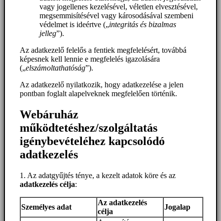
vagy jogellenes kezelésével, véletlen elvesztésével,
megsemmisítésével vagy károsodásával szembeni
védelmet is ideértve („
integritás és bizalmas
jelleg
”).
Az adatkezelő felelős a fentiek megfelelésért, továbbá
képesnek kell lennie e megfelelés igazolására
(„
elszámoltathatóság
”).
Az adatkezelő nyilatkozik, hogy adatkezelése a jelen
pontban foglalt alapelveknek megfelelően történik.
Webáruház
működtetéshez/szolgáltatás
igénybevételéhez kapcsolódó
adatkezelés
1. Az adatgyűjtés ténye, a kezelt adatok köre és az
adatkezelés célja
:
Az adatkezelés
Személyes adat
Jogalap
célja