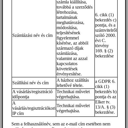
számla kiállítása,
továbbá a szerződés
létrehozása,
6. cikk (1)
tartalmának
bekezdés c)
meghatározása,
pontja, és a
módosítása,
számvitelről
teljesítésének
Számlázási név és cím
szóló 2000.
figyelemmel
évi C.
kísérése, az abból
törvény
származó díjak
169. § (2)
számlázása,
bekezdése
valamint az azzal
kapcsolatos
követelések
érvényesítése.
A házhoz szállítás
a GDPR 6.
Szállítási név és cím
lehetővé tétele.
cikk (1)
A vásárlás/regisztráció
Technikai művelet
bekezdés b)
időpontja
végrehajtása.
pontja és az
Elker tv.
A
Technikai művelet
13/A. § (3)
vásárlás/regisztrációkori
végrehajtása.
bekezdése.
IP cím
Sem a felhasználónév, sem az e-mail cím esetében nem