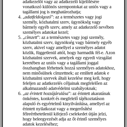
adatkezelőt vagy az adatkezelő kijelölésére
vonatkozó különös szempontokat az uniós vagy a
tagállami jog is meghatározhatja;
„
adatfeldolgozó
”: az a természetes vagy jogi
személy, közhatalmi szerv, ügynökség vagy
bármely egyéb szerv, amely az adatkezelő nevében
személyes adatokat kezel;
„
címzett
”: az a természetes vagy jogi személy,
közhatalmi szerv, ügynökség vagy bármely egyéb
szerv, akivel vagy amellyel a személyes adatot
közlik, függetlenül attól, hogy harmadik fél-e. Azon
közhatalmi szervek, amelyek egy egyedi vizsgálat
keretében az uniós vagy a tagállami joggal
összhangban férhetnek hozzá személyes adatokhoz,
nem minősülnek címzettnek; az említett adatok e
közhatalmi szervek általi kezelése meg kell, hogy
feleljen az adatkezelés céljainak megfelelően az
alkalmazandó adatvédelmi szabályoknak;
„
az érintett hozzájárulása
”: az érintett akaratának
önkéntes, konkrét és megfelelő tájékoztatáson
alapuló és egyértelmű kinyilvánítása, amellyel az
érintett nyilatkozat vagy a megerősítést
félreérthetetlenül kifejező cselekedet útján jelzi,
hogy beleegyezését adja az őt érintő személyes
adatok kezeléséhez;