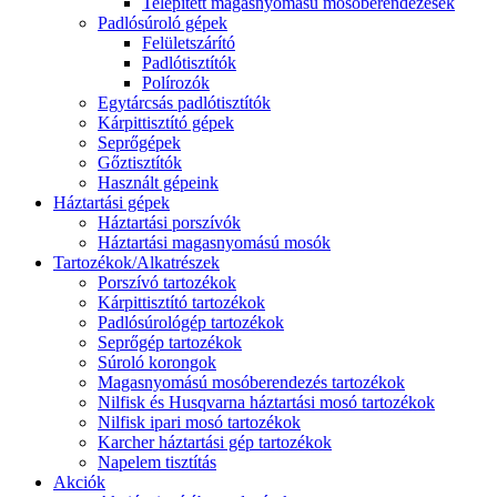
Telepített magasnyomású mosóberendezések
Padlósúroló gépek
Felületszárító
Padlótisztítók
Polírozók
Egytárcsás padlótisztítók
Kárpittisztító gépek
Seprőgépek
Gőztisztítók
Használt gépeink
Háztartási gépek
Háztartási porszívók
Háztartási magasnyomású mosók
Tartozékok/Alkatrészek
Porszívó tartozékok
Kárpittisztító tartozékok
Padlósúrológép tartozékok
Seprőgép tartozékok
Súroló korongok
Magasnyomású mosóberendezés tartozékok
Nilfisk és Husqvarna háztartási mosó tartozékok
Nilfisk ipari mosó tartozékok
Karcher háztartási gép tartozékok
Napelem tisztítás
Akciók