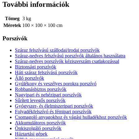
További információk
Tömeg
3 kg
Méretek
100 × 100 × 100 cm
Porszívók
Száraz felszívású szállodai/irodai porszívók
Száraz-nedves felszívású porszívók általános használatra
Száraz-nedves porszívók kéziszerszám csatlakozással
Biztonsági porszívók
Háti száraz felszívású porszívók
Álló porszívók
Gyúlékony és veszélyes porokra porszívó
Robbanásbiztos porszívók
Nagyipari és nehézipari porszívók
Sűrített levegős porszívók
Gyógyszer- és élelmiszeripari porszívók
Folyadékfelszívó és fémipari porszívók
Csomagoló anyagokhoz és vágási hulladékhoz porszívók
Akkumulátoros porszívók
Önkiszolgáló porszívók
Háztartási gépek