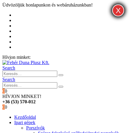
Üdvözöljük honlapunkon és webáruházunkban!
X
X
X
Kezdőoldal
Rólunk
Hivatalos garancia és márkaszervíz
Blog
Fiókom
Kosár
Pénztár
Hívjon minket:
+36 (53) 570-012
Search
Search
0
0
HÍVJON MINKET!
+36 (53) 570-012
0
0
Kezdőoldal
Ipari gépek
Porszívók