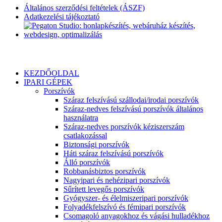
Általános szerződési feltételek (ÁSZF)
Adatkezelési tájékoztató
KEZDŐOLDAL
IPARI GÉPEK
Porszívók
Száraz felszívású szállodai/irodai porszívók
Száraz-nedves felszívású porszívók általános
használatra
Száraz-nedves porszívók kéziszerszám
csatlakozással
Biztonsági porszívók
Háti száraz felszívású porszívók
Álló porszívók
Robbanásbiztos porszívók
Nagyipari és nehézipari porszívók
Sűrített levegős porszívók
Gyógyszer- és élelmiszeripari porszívók
Folyadékfelszívó és fémipari porszívók
Csomagoló anyagokhoz és vágási hulladékhoz