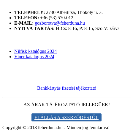
ELÉRHETŐSÉGÜNK
TELEPHELY:
2730 Albertirsa, Thököly u. 3.
TELEFON:
+36 (53) 570-012
E-MAIL:
gozborotva@feherduna.hu
NYITVA TARTÁS:
H-Cs: 8-16, P: 8-15, Szo-V: zárva
KATALÓGUSOK
Nilfisk katalógus 2024
Viper katalógus 2024
Bankkártyás fizetési tájékoztató
AZ ÁRAK TÁJÉKOZTATÓ JELLEGŰEK!
ELÁLLÁS A SZERZŐDÉSTŐL
Copyright © 2018 feherduna.hu - Minden jog fenntartva!