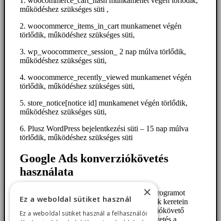
1. woocommerce_cart_hash munkamenet végén törlődik,
működéshez szükséges süti ,
2. woocommerce_items_in_cart munkamenet végén
törlődik, működéshez szükséges süti,
3. wp_woocommerce_session_ 2 nap múlva törlődik,
működéshez szükséges süti,
4. woocommerce_recently_viewed munkamenet végén
törlődik, működéshez szükséges süti,
5. store_notice[notice id] munkamenet végén törlődik,
működéshez szükséges süti,
6. Plusz WordPress bejelentkezési süti – 15 nap múlva
törlődik, működéshez szükséges süti
Google Ads konverziókövetés
használata
×
A „Google Ads” nevű online reklámprogramot
Ez a weboldal sütiket használ
használja az adatkezelő, továbbá annak keretein
belül igénybe veszi a Google konverziókövető
Ez a weboldal sütiket használ a felhasználói
szolgáltatását. A Google konverziókövetés a