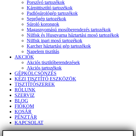
Porszívó tartozékok
Kárpittisztító tartozékok
Padlósúrológép tartozékok
Seprőgép tartozékok
Súroló korongok
Magasnyomású mosóberendezés tartozékok
Nilfisk és Husqvarna háztartási mosó tartozékok
Nilfisk ipari mosó tartozékok
Karcher háztartási gép tartozékok
Napelem tisztítás
AKCIÓK
Akciós tisztítóberendezések
Akciós tartozékok
GÉPKÖLCSÖNZÉS
KÉZI TISZTÍTÓ ESZKÖZÖK
TISZTÍTÓSZEREK
RÓLUNK
SZERVIZ
BLOG
FIÓKOM
KOSÁR
PÉNZTÁR
KAPCSOLAT