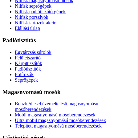
Nilfisk magasnyomású mosók
Nilfisk seprőgépek
Nilfisk padlótisztító gépek
Nilfisk porszívók
Nilfisk tartozék akció
Elállási űrlap
Padlótisztítás
Egytárcsás súrolók
Felületszárító
Kárpittisztítók
Padlótisztítók
Polírozók
Seprőgépek
Magasnyomású mosók
Benzin/diesel üzemeltetésű magasnyomású
mosóberendezések
Mobil magasnyomású mosóberendezések
Ultra mobil magasnyomású mosóberendezések
Telepített magasnyomású mosóberendezések
Gőztisztító gépek