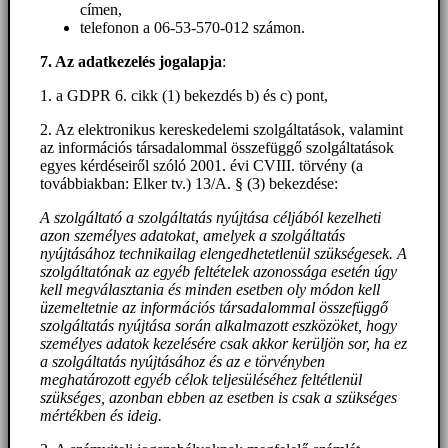
címen,
telefonon a 06-53-570-012 számon.
7. Az adatkezelés jogalapja
:
1. a GDPR 6. cikk (1) bekezdés b) és c) pont,
2. Az elektronikus kereskedelemi szolgáltatások, valamint
az információs társadalommal összefüggő szolgáltatások
egyes kérdéseiről szóló 2001. évi CVIII. törvény (a
továbbiakban: Elker tv.) 13/A. § (3) bekezdése:
A szolgáltató a szolgáltatás nyújtása céljából kezelheti
azon személyes adatokat, amelyek a szolgáltatás
nyújtásához technikailag elengedhetetlenül szükségesek. A
szolgáltatónak az egyéb feltételek azonossága esetén úgy
kell megválasztania és minden esetben oly módon kell
üzemeltetnie az információs társadalommal összefüggő
szolgáltatás nyújtása során alkalmazott eszközöket, hogy
személyes adatok kezelésére csak akkor kerüljön sor, ha ez
a szolgáltatás nyújtásához és az e törvényben
meghatározott egyéb célok teljesüléséhez feltétlenül
szükséges, azonban ebben az esetben is csak a szükséges
mértékben és ideig.