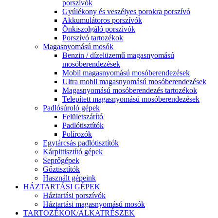
porszívók
Gyúlékony és veszélyes porokra porszívó
Akkumulátoros porszívók
Önkiszolgáló porszívók
Porszívó tartozékok
Magasnyomású mosók
Benzin / dízelüzemű magasnyomású
mosóberendezések
Mobil magasnyomású mosóberendezések
Ultra mobil magasnyomású mosóberendezések
Magasnyomású mosóberendezés tartozékok
Telepített magasnyomású mosóberendezések
Padlósúroló gépek
Felületszárító
Padlótisztítók
Polírozók
Egytárcsás padlótisztítók
Kárpittisztító gépek
Seprőgépek
Gőztisztítók
Használt gépeink
HÁZTARTÁSI GÉPEK
Háztartási porszívók
Háztartási magasnyomású mosók
TARTOZÉKOK/ALKATRÉSZEK