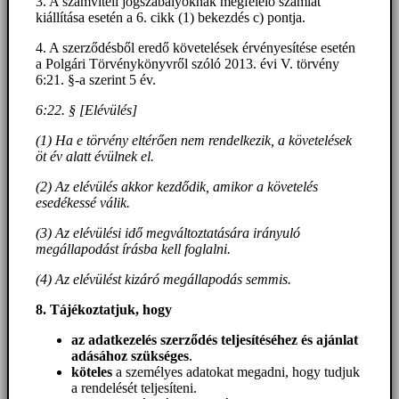
3. A számviteli jogszabályoknak megfelelő számlát
kiállítása esetén a 6. cikk (1) bekezdés c) pontja.
4. A szerződésből eredő követelések érvényesítése esetén
a Polgári Törvénykönyvről szóló 2013. évi V. törvény
6:21. §-a szerint 5 év.
6:22. § [Elévülés]
(1) Ha e törvény eltérően nem rendelkezik, a követelések
öt év alatt évülnek el.
(2) Az elévülés akkor kezdődik, amikor a követelés
esedékessé válik.
(3) Az elévülési idő megváltoztatására irányuló
megállapodást írásba kell foglalni.
(4) Az elévülést kizáró megállapodás semmis.
8. Tájékoztatjuk, hogy
az adatkezelés szerződés teljesítéséhez és ajánlat
adásához szükséges
.
köteles
a személyes adatokat megadni, hogy tudjuk
a rendelését teljesíteni.