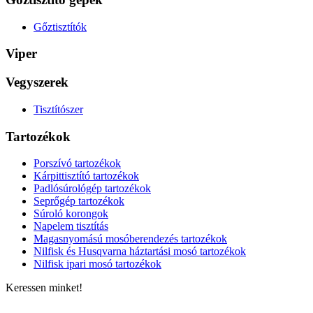
Gőztisztítók
Viper
Vegyszerek
Tisztítószer
Tartozékok
Porszívó tartozékok
Kárpittisztító tartozékok
Padlósúrológép tartozékok
Seprőgép tartozékok
Súroló korongok
Napelem tisztítás
Magasnyomású mosóberendezés tartozékok
Nilfisk és Husqvarna háztartási mosó tartozékok
Nilfisk ipari mosó tartozékok
Keressen minket!