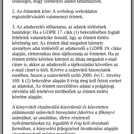
szükséges, hogy személyes adatot tartalmazzon.
2. Az érintettek köre: A webshop weboldalon
regisztrált/vásárló valamennyi érintett.
3. Az adatkezelés időtartama, az adatok törlésének
határideje: Ha a GDPR 17. cikk (1) bekezdésében foglalt
feltételek valamelyike fennáll, úgy az érintett törlési
kérelméig tart. Az érintett által megadott bármely
személyes adat törléséről az adatkezelő a GDPR 19. cikke
alapján, elektronikus úton tájékoztatja az érintettet. Ha az
érintett törlési kérelme kiterjed az általa megadott e-mail
címre is, akkor az adatkezelő a tájékoztatást követően az
e-mail címet is törli. Kivéve a számviteli bizonylatok
esetében, hiszen a számvitelről szóló 2000. évi C. törvény
169. § (2) bekezdése alapján 8 évig meg kell őrizni ezeket
az adatokat. Az érintett szerződéses adatai a polgárjogi
elévülési idő leteltével törölhetőek az érintett törlési
kérelme alapján.
A könyvviteli elszámolást közvetlenül és közvetetten
alátámasztó számviteli bizonylatot (ideértve a főkönyvi
számlákat, az analitikus, illetve részletező
nyilvántartásokat is), legalább 8 évig kell olvasható
formában, a könyvelési feljegyzések hivatkozása alapján
visszakereshető módon megőrizni.