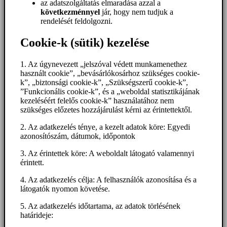
az adatszolgáltatás elmaradása azzal a
következménnyel
jár, hogy nem tudjuk a
rendelését feldolgozni.
Cookie-k (sütik) kezelése
1. Az úgynevezett „jelszóval védett munkamenethez
használt cookie”, „bevásárlókosárhoz szükséges cookie-
k”, „biztonsági cookie-k”, „Szükségszerű cookie-k”,
”Funkcionális cookie-k”, és a „weboldal statisztikájának
kezeléséért felelős cookie-k” használatához nem
szükséges előzetes hozzájárulást kérni az érintettektől.
2. Az adatkezelés ténye, a kezelt adatok köre: Egyedi
azonosítószám, dátumok, időpontok
3. Az érintettek köre: A weboldalt látogató valamennyi
érintett.
4. Az adatkezelés célja: A felhasználók azonosítása és a
látogatók nyomon követése.
5. Az adatkezelés időtartama, az adatok törlésének
határideje: