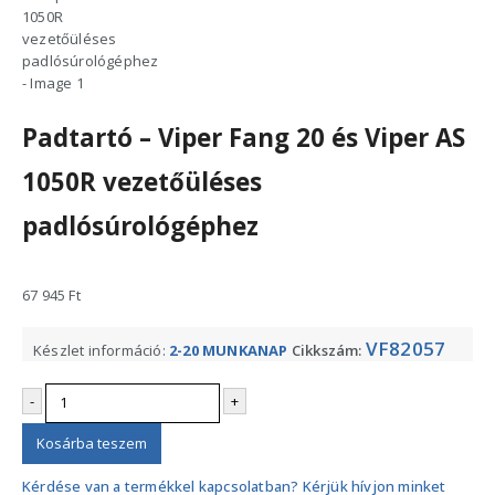
Padtartó – Viper Fang 20 és Viper AS
1050R vezetőüléses
padlósúrológéphez
67 945
Ft
VF82057
Készlet információ:
2-20 MUNKANAP
Cikkszám:
-
+
Kosárba teszem
Kérdése van a termékkel kapcsolatban? Kérjük hívjon minket