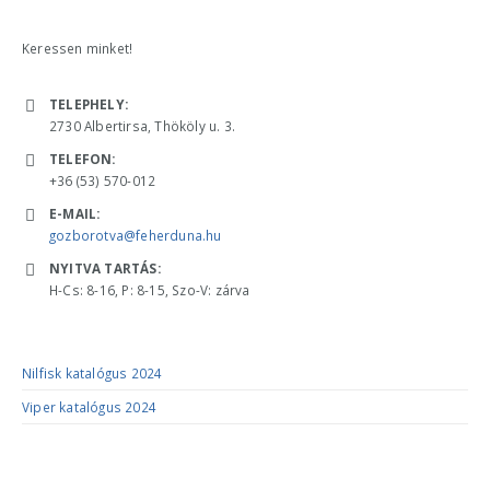
Keressen minket!
ELÉRHETŐSÉGÜNK
TELEPHELY:
2730 Albertirsa, Thököly u. 3.
TELEFON:
+36 (53) 570-012
E-MAIL:
gozborotva@feherduna.hu
NYITVA TARTÁS:
H-Cs: 8-16, P: 8-15, Szo-V: zárva
KATALÓGUSOK
Nilfisk katalógus 2024
Viper katalógus 2024