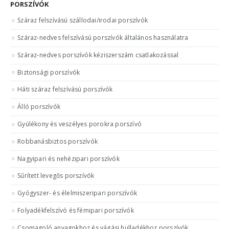
PORSZÍVÓK
Száraz felszívású szállodai/irodai porszívók
Száraz-nedves felszívású porszívók általános használatra
Száraz-nedves porszívók kéziszerszám csatlakozással
Biztonsági porszívók
Háti száraz felszívású porszívók
Álló porszívók
Gyúlékony és veszélyes porokra porszívó
Robbanásbiztos porszívók
Nagyipari és nehézipari porszívók
Sűrített levegős porszívók
Gyógyszer- és élelmiszeripari porszívók
Folyadékfelszívó és fémipari porszívók
Csomagoló anyagokhoz és vágási hulladékhoz porszívók