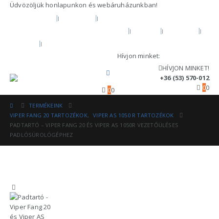
Üdvözöljük honlapunkon és webáruházunkban!
KEZDŐOLDAL
RÓLUNK
HIVATALOS GARANCIA ÉS MÁRKASZERVÍZ
BLOG
FIÓKOM
KOSÁR
PÉNZTÁR
Hívjon minket:
+36 (53) 570-012
HÍVJON MINKET!
+36 (53) 570-012
0
0
0
0
TERMÉKEINK
VIPER FANG 20 TARTOZÉKOK
,
VIPER AS 1050 R TARTOZÉKOK
PADTARTÓ – VIPER FANG 20 ÉS VIPER AS 1050R VEZETŐÜLÉSES
PADLÓSÚROLÓGÉPHEZ