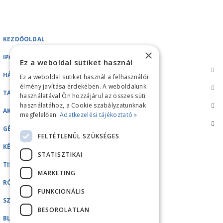
KEZDŐOLDAL
×
IPARI GÉPEK
Ez a weboldal sütiket használ
HÁZTARTÁSI GÉPEK
Ez a weboldal sütiket használ a felhasználói
élmény javítása érdekében. A weboldalunk
TARTOZÉKOK/ALKATRÉSZEK
használatával Ön hozzájárul az összes süti
használatához, a Cookie szabályzatunknak
AKCIÓK
megfelelően.
Adatkezelési tájékoztató »
GÉPKÖLCSÖNZÉS
FELTÉTLENÜL SZÜKSÉGES
KÉZI TISZTÍTÓ ESZKÖZÖK
STATISZTIKAI
TISZTÍTÓSZEREK
MARKETING
RÓLUNK
FUNKCIONÁLIS
SZERVIZ
BESOROLATLAN
BLOG