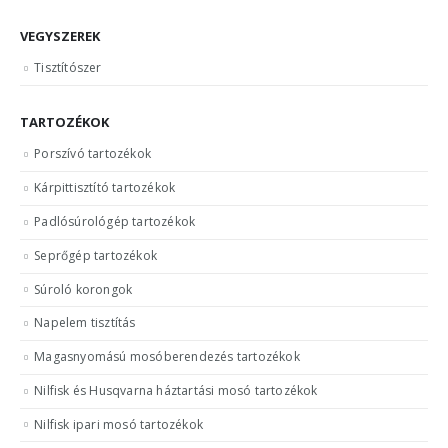
VEGYSZEREK
Tisztítószer
TARTOZÉKOK
Porszívó tartozékok
Kárpittisztító tartozékok
Padlósúrológép tartozékok
Seprőgép tartozékok
Súroló korongok
Napelem tisztítás
Magasnyomású mosóberendezés tartozékok
Nilfisk és Husqvarna háztartási mosó tartozékok
Nilfisk ipari mosó tartozékok