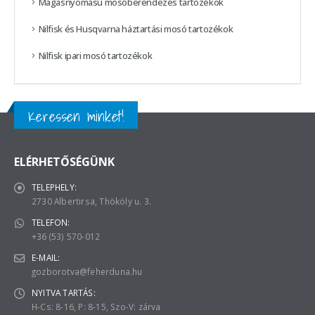
Magasnyomású mosóberendezés tartozékok
Nilfisk és Husqvarna háztartási mosó tartozékok
Nilfisk ipari mosó tartozékok
Keressen minket!
ELÉRHETŐSÉGÜNK
TELEPHELY:
2730 Albertirsa, Thököly u. 3.
TELEFON:
+36 (53) 570-012
E-MAIL:
gozborotva@feherduna.hu
NYITVA TARTÁS:
H-Cs: 8-16, P: 8-15, Szo-V: zárva