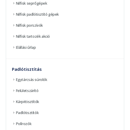
Nilfisk seprőgépek
Nilfisk padlótisztító gépek
Nilfisk porszívók
Nilfisk tartozék akció
Elállási űrlap
Padlótisztítás
Egytárcsás súrolók
Felületszárító
Kárpittisztítók
Padlótisztítók
Polírozók