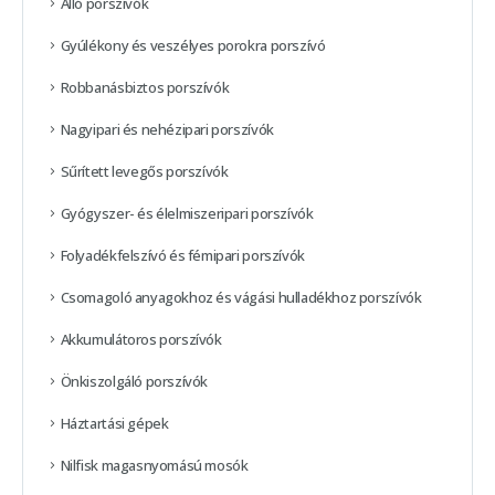
Álló porszívók
Gyúlékony és veszélyes porokra porszívó
Robbanásbiztos porszívók
Nagyipari és nehézipari porszívók
Sűrített levegős porszívók
Gyógyszer- és élelmiszeripari porszívók
Folyadékfelszívó és fémipari porszívók
Csomagoló anyagokhoz és vágási hulladékhoz porszívók
Akkumulátoros porszívók
Önkiszolgáló porszívók
Háztartási gépek
Nilfisk magasnyomású mosók