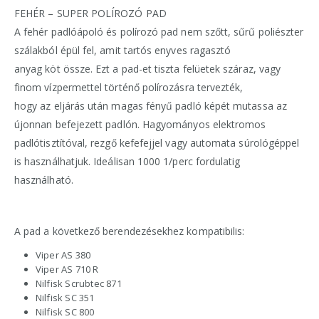
FEHÉR – SUPER POLÍROZÓ PAD
A fehér padlóápoló és polírozó pad nem szőtt, sűrű poliészter
szálakból épül fel, amit tartós enyves ragasztó
anyag köt össze. Ezt a pad-et tiszta felüetek száraz, vagy
finom vízpermettel történő polírozásra tervezték,
hogy az eljárás után magas fényű padló képét mutassa az
újonnan befejezett padlón. Hagyományos elektromos
padlótisztítóval, rezgő kefefejjel vagy automata súrológéppel
is használhatjuk. Ideálisan 1000 1/perc fordulatig
használható.
A pad a következő berendezésekhez kompatibilis:
Viper AS 380
Viper AS 710 R
Nilfisk Scrubtec 871
Nilfisk SC 351
Nilfisk SC 800