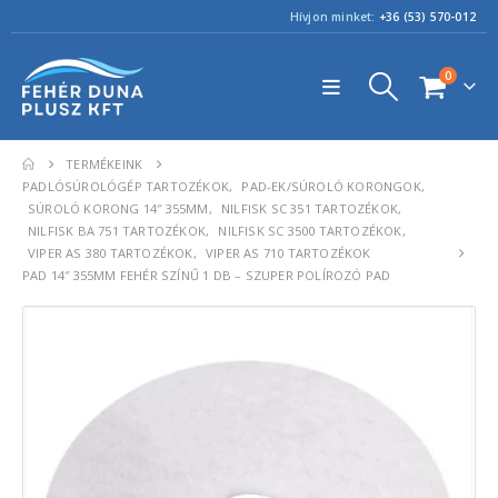
Hívjon minket:
+36 (53) 570-012
0
TERMÉKEINK
PADLÓSÚROLÓGÉP TARTOZÉKOK
,
PAD-EK/SÚROLÓ KORONGOK
,
SÚROLÓ KORONG 14″ 355MM
,
NILFISK SC 351 TARTOZÉKOK
,
NILFISK BA 751 TARTOZÉKOK
,
NILFISK SC 3500 TARTOZÉKOK
,
VIPER AS 380 TARTOZÉKOK
,
VIPER AS 710 TARTOZÉKOK
PAD 14″ 355MM FEHÉR SZÍNŰ 1 DB – SZUPER POLÍROZÓ PAD