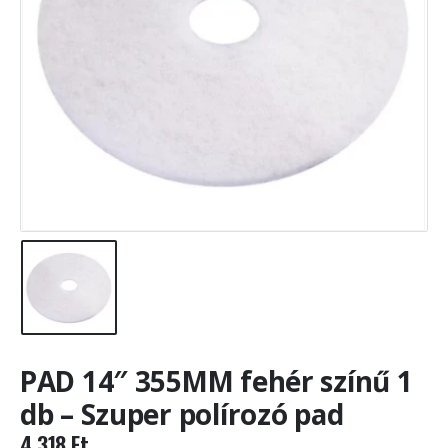
PAD 14″ 355MM fehér színű 1
db – Szuper polírozó pad
4 318
Ft