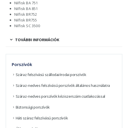
Nilfisk BA 751
Nilfisk BA 851
Nilfisk BR752
Nilfisk BR755
Nilfisk SC 3500
TOVÁBBI INFORMÁCIÓK
Porszívók
Száraz felszívású szállodai/irodai porszívók
Száraz-nedves felszívású porszívók általános használatra
Száraz-nedves porszívók kéziszerszám csatlakozással
Biztonsági porszívók
Háti száraz felszívású porszívók