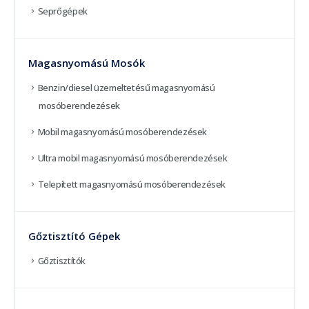
Seprőgépek
Magasnyomású Mosók
Benzin/diesel üzemeltetésű magasnyomású
mosóberendezések
Mobil magasnyomású mosóberendezések
Ultra mobil magasnyomású mosóberendezések
Telepített magasnyomású mosóberendezések
Gőztisztító Gépek
Gőztisztítók