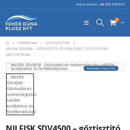
Hívjon minket:
+36 (53) 570-012
0
TERMÉKEINK
GŐZTISZTÍTÓK
NILFISK SDV4500 – GŐZTISZTÍTÓ ÉS VÍZELSZÍVÓ, TISZTÍTÓSZER
KIJUTTATÁSSAL
INGYENES SZÁLLÍTÁS
NILFISK SDV4500 – gőztisztító