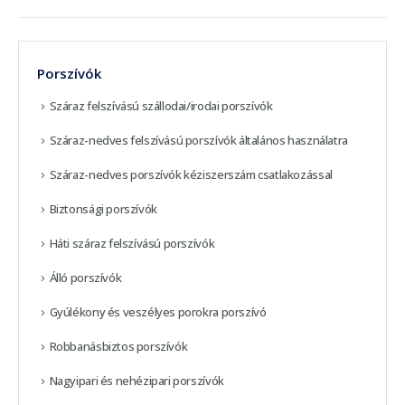
Porszívók
Száraz felszívású szállodai/irodai porszívók
Száraz-nedves felszívású porszívók általános használatra
Száraz-nedves porszívók kéziszerszám csatlakozással
Biztonsági porszívók
Háti száraz felszívású porszívók
Álló porszívók
Gyúlékony és veszélyes porokra porszívó
Robbanásbiztos porszívók
Nagyipari és nehézipari porszívók