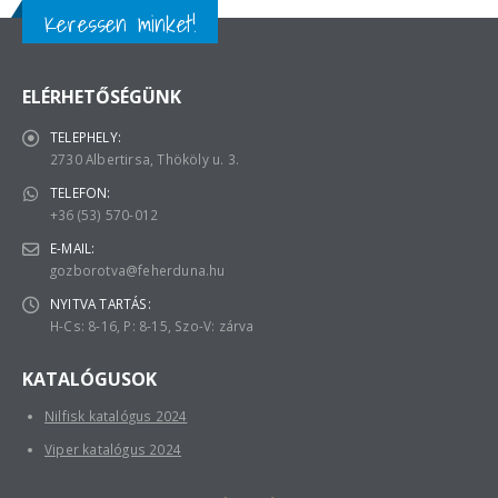
Keressen minket!
ELÉRHETŐSÉGÜNK
TELEPHELY:
2730 Albertirsa, Thököly u. 3.
TELEFON:
+36 (53) 570-012
E-MAIL:
gozborotva@feherduna.hu
NYITVA TARTÁS:
H-Cs: 8-16, P: 8-15, Szo-V: zárva
KATALÓGUSOK
Nilfisk katalógus 2024
Viper katalógus 2024