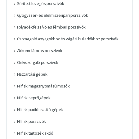
Sűrített levegős porszívók
Gyógyszer- és élelmiszeripari porszívók
Folyadékfelszívó és fémipari porszívók
Csomagoló anyagokhoz és vágási hulladékhoz porszívók
Akkumulátoros porszívók
Önkiszolgáló porszívók
Háztartási gépek
Nilfisk magasnyomású mosók
Nilfisk seprőgépek
Nilfisk padlótisztító gépek
Nilfisk porszívók
Nilfisk tartozék akció