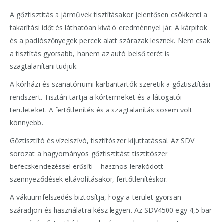
A gőztisztítás a járművek tisztításakor jelentősen csökkenti a
takarítási időt és láthatóan kiváló eredménnyel jár. A kárpitok
és a padlószőnyegek percek alatt szárazak lesznek. Nem csak
a tisztítás gyorsabb, hanem az autó belső terét is
szagtalanítani tudjuk.
A kórházi és szanatóriumi karbantartók szeretik a gőztisztítási
rendszert. Tisztán tartja a kórtermeket és a látogatói
területeket. A fertőtlenítés és a szagtalanítás sosem volt
könnyebb.
Gőztisztító és vízelszívó, tisztítószer kijuttatással. Az SDV
sorozat a hagyományos gőztisztítást tisztítószer
befecskendezéssel erősíti – hasznos lerakódott
szennyeződések eltávolításakor, fertőtlenítéskor.
A vákuumfelszedés biztosítja, hogy a terület gyorsan
száradjon és használatra kész legyen. Az SDV4500 egy 4,5 bar