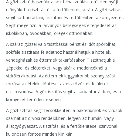
A gőztisztító használata sok felhasználási területen nyújt
előnyöket a tisztítás és a fertőtlenítés során. A gőztisztítás
segít karbantartani, tisztítani és fertőtleníteni a környezetet.
Segít megelőzni a járványos betegségek elterjedését az
iskolákban, óvodákban, öregek otthonában.
A száraz gőzzel való tisztítással pénzt és időt spórolhat,
sokféle tisztítása feladathoz használhatjuk a hotelek,
vendégházak és éttermek takarításakor. Tisztíthatjuk a
gépekkel és előtereket, vagy akár a medencéknél a
vízkőlerakódást. Az éttermek leggyakoribb szennyezési
forrása az ételek kiöntése, az eszközök és felületek
elzsírosodása. A gőztisztítás segít a karbantartásban, és a
környezet fertőtlenítésében.
A gőztisztítás segít lecsökkenteni a baktériumok és vírusok
számát az orvosi rendelőkben, legyen az humán- vagy
állatgyógyászat. A tisztítási és a fertőtlenítései színvonal
különösen fontos minden klinikán.