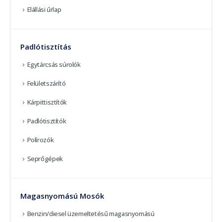
Elállási űrlap
Padlótisztítás
Egytárcsás súrolók
Felületszárító
Kárpittisztítók
Padlótisztítók
Polírozók
Seprőgépek
Magasnyomású Mosók
Benzin/diesel üzemeltetésű magasnyomású