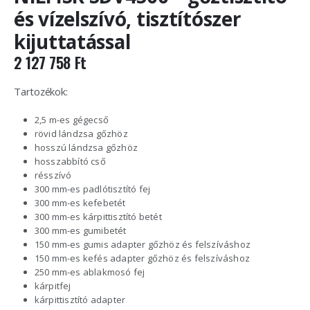
és vízelszívó, tisztítószer
kijuttatással
2 127 758
Ft
Tartozékok:
2,5 m-es gégecső
rövid lándzsa gőzhöz
hosszú lándzsa gőzhöz
hosszabbító cső
résszívó
300 mm-es padlótisztító fej
300 mm-es kefebetét
300 mm-es kárpittisztító betét
300 mm-es gumibetét
150 mm-es gumis adapter gőzhöz és felszíváshoz
150 mm-es kefés adapter gőzhöz és felszíváshoz
250 mm-es ablakmosó fej
kárpitfej
kárpittisztító adapter