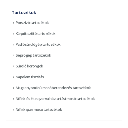
Tartozékok
Porszívó tartozékok
Kárpittisztító tartozékok
Padlósúrológép tartozékok
Seprőgép tartozékok
Súroló korongok
Napelem tisztítás
Magasnyomású mosóberendezés tartozékok
Nilfisk és Husqvarna háztartási mosó tartozékok
Nilfisk ipari mosó tartozékok