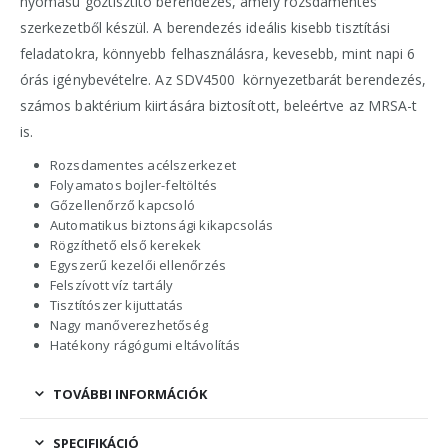
nyomású gőztisztító berendezés, amely rozsdamentes
szerkezetből készül. A berendezés ideális kisebb tisztítási
feladatokra, könnyebb felhasználásra, kevesebb, mint napi 6
órás igénybevételre. Az SDV4500 környezetbarát berendezés,
számos baktérium kiirtására biztosított, beleértve az MRSA-t
is.
Rozsdamentes acélszerkezet
Folyamatos bojler-feltöltés
Gőzellenőrző kapcsoló
Automatikus biztonsági kikapcsolás
Rögzíthető első kerekek
Egyszerű kezelői ellenőrzés
Felszívott víz tartály
Tisztítószer kijuttatás
Nagy manőverezhetőség
Hatékony rágógumi eltávolítás
TOVÁBBI INFORMÁCIÓK
SPECIFIKÁCIÓ