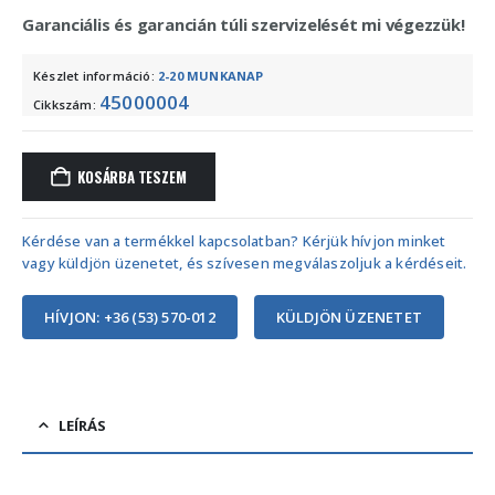
Garanciális és garancián túli szervizelését mi végezzük!
Készlet információ:
2-20 MUNKANAP
45000004
Cikkszám:
KOSÁRBA TESZEM
Kérdése van a termékkel kapcsolatban? Kérjük hívjon minket
vagy küldjön üzenetet, és szívesen megválaszoljuk a kérdéseit.
HÍVJON: +36 (53) 570-012
KÜLDJÖN ÜZENETET
LEÍRÁS