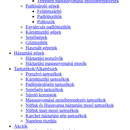
Telepített magasnyomású mosóberendezések
Padlósúroló gépek
Felületszárító
Padlótisztítók
Polírozók
Egytárcsás padlótisztítók
Kárpittisztító gépek
Seprőgépek
Gőztisztítók
Használt gépeink
Háztartási gépek
Háztartási porszívók
Háztartási magasnyomású mosók
Tartozékok/Alkatrészek
Porszívó tartozékok
Kárpittisztító tartozékok
Padlósúrológép tartozékok
Seprőgép tartozékok
Súroló korongok
Magasnyomású mosóberendezés tartozékok
Nilfisk és Husqvarna háztartási mosó tartozékok
Nilfisk ipari mosó tartozékok
Karcher háztartási gép tartozékok
Napelem tisztítás
Akciók