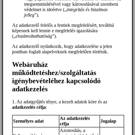
megsemmisítésével vagy károsodásával szembeni
védelmet is ideértve („
integritás és bizalmas
jelleg
”).
Az adatkezelő felelős a fentiek megfelelésért, továbbá
képesnek kell lennie e megfelelés igazolására
(„
elszámoltathatóság
”).
Az adatkezelő nyilatkozik, hogy adatkezelése a jelen
pontban foglalt alapelveknek megfelelően történik.
Webáruház
működtetéshez/szolgáltatás
igénybevételéhez kapcsolódó
adatkezelés
1. Az adatgyűjtés ténye, a kezelt adatok köre és az
adatkezelés célja
:
Az adatkezelés
Személyes adat
Jogalap
célja
Azonosítás, a