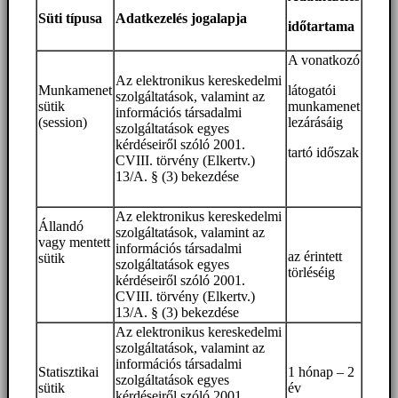
Süti típusa
Adatkezelés jogalapja
időtartama
A vonatkozó
Az elektronikus kereskedelmi
Munkamenet
látogatói
szolgáltatások, valamint az
sütik
munkamenet
információs társadalmi
(session)
lezárásáig
szolgáltatások egyes
kérdéseiről szóló 2001.
tartó időszak
CVIII. törvény (Elkertv.)
13/A. § (3) bekezdése
Az elektronikus kereskedelmi
Állandó
szolgáltatások, valamint az
vagy mentett
információs társadalmi
az érintett
sütik
szolgáltatások egyes
törléséig
kérdéseiről szóló 2001.
CVIII. törvény (Elkertv.)
13/A. § (3) bekezdése
Az elektronikus kereskedelmi
szolgáltatások, valamint az
információs társadalmi
Statisztikai
1 hónap – 2
szolgáltatások egyes
sütik
év
kérdéseiről szóló 2001.