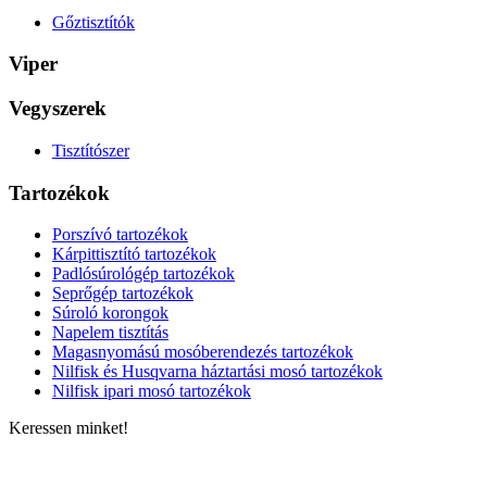
Gőztisztítók
Viper
Vegyszerek
Tisztítószer
Tartozékok
Porszívó tartozékok
Kárpittisztító tartozékok
Padlósúrológép tartozékok
Seprőgép tartozékok
Súroló korongok
Napelem tisztítás
Magasnyomású mosóberendezés tartozékok
Nilfisk és Husqvarna háztartási mosó tartozékok
Nilfisk ipari mosó tartozékok
Keressen minket!
ELÉRHETŐSÉGÜNK