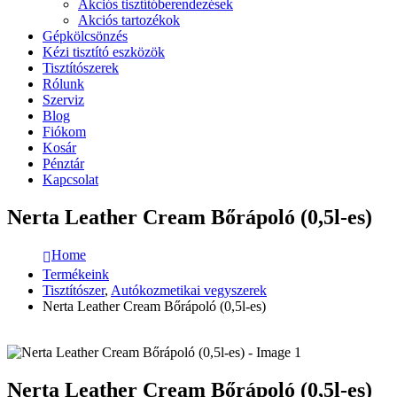
Akciós tisztítóberendezések
Akciós tartozékok
Gépkölcsönzés
Kézi tisztító eszközök
Tisztítószerek
Rólunk
Szerviz
Blog
Fiókom
Kosár
Pénztár
Kapcsolat
Nerta Leather Cream Bőrápoló (0,5l-es)
Home
Termékeink
Tisztítószer
,
Autókozmetikai vegyszerek
Nerta Leather Cream Bőrápoló (0,5l-es)
Nerta Leather Cream Bőrápoló (0,5l-es)