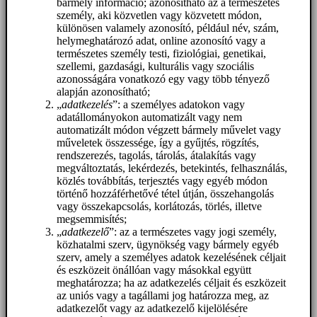
bármely információ; azonosítható az a természetes
személy, aki közvetlen vagy közvetett módon,
különösen valamely azonosító, például név, szám,
helymeghatározó adat, online azonosító vagy a
természetes személy testi, fiziológiai, genetikai,
szellemi, gazdasági, kulturális vagy szociális
azonosságára vonatkozó egy vagy több tényező
alapján azonosítható;
„
adatkezelés
”: a személyes adatokon vagy
adatállományokon automatizált vagy nem
automatizált módon végzett bármely művelet vagy
műveletek összessége, így a gyűjtés, rögzítés,
rendszerezés, tagolás, tárolás, átalakítás vagy
megváltoztatás, lekérdezés, betekintés, felhasználás,
közlés továbbítás, terjesztés vagy egyéb módon
történő hozzáférhetővé tétel útján, összehangolás
vagy összekapcsolás, korlátozás, törlés, illetve
megsemmisítés;
„
adatkezelő
”: az a természetes vagy jogi személy,
közhatalmi szerv, ügynökség vagy bármely egyéb
szerv, amely a személyes adatok kezelésének céljait
és eszközeit önállóan vagy másokkal együtt
meghatározza; ha az adatkezelés céljait és eszközeit
az uniós vagy a tagállami jog határozza meg, az
adatkezelőt vagy az adatkezelő kijelölésére