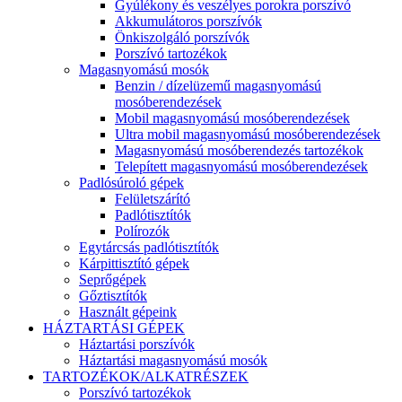
Gyúlékony és veszélyes porokra porszívó
Akkumulátoros porszívók
Önkiszolgáló porszívók
Porszívó tartozékok
Magasnyomású mosók
Benzin / dízelüzemű magasnyomású
mosóberendezések
Mobil magasnyomású mosóberendezések
Ultra mobil magasnyomású mosóberendezések
Magasnyomású mosóberendezés tartozékok
Telepített magasnyomású mosóberendezések
Padlósúroló gépek
Felületszárító
Padlótisztítók
Polírozók
Egytárcsás padlótisztítók
Kárpittisztító gépek
Seprőgépek
Gőztisztítók
Használt gépeink
HÁZTARTÁSI GÉPEK
Háztartási porszívók
Háztartási magasnyomású mosók
TARTOZÉKOK/ALKATRÉSZEK
Porszívó tartozékok