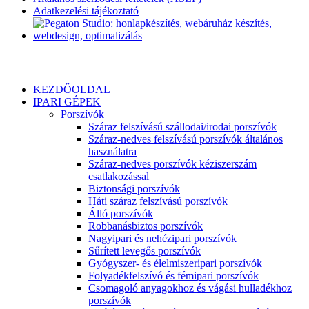
Adatkezelési tájékoztató
KEZDŐOLDAL
IPARI GÉPEK
Porszívók
Száraz felszívású szállodai/irodai porszívók
Száraz-nedves felszívású porszívók általános
használatra
Száraz-nedves porszívók kéziszerszám
csatlakozással
Biztonsági porszívók
Háti száraz felszívású porszívók
Álló porszívók
Robbanásbiztos porszívók
Nagyipari és nehézipari porszívók
Sűrített levegős porszívók
Gyógyszer- és élelmiszeripari porszívók
Folyadékfelszívó és fémipari porszívók
Csomagoló anyagokhoz és vágási hulladékhoz
porszívók