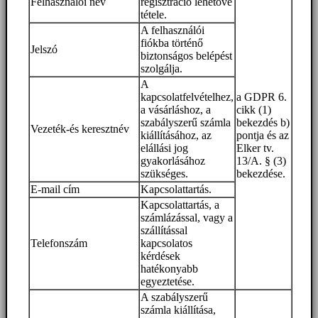
Felhasználói név
regisztráció lehetővé
tétele.
A felhasználói
fiókba történő
Jelszó
biztonságos belépést
szolgálja.
A
kapcsolatfelvételhez,
a GDPR 6.
a vásárláshoz, a
cikk (1)
szabályszerű számla
bekezdés b)
Vezeték-és keresztnév
kiállításához, az
pontja és az
elállási jog
Elker tv.
gyakorlásához
13/A. § (3)
szükséges.
bekezdése.
E-mail cím
Kapcsolattartás.
Kapcsolattartás, a
számlázással, vagy a
szállítással
Telefonszám
kapcsolatos
kérdések
hatékonyabb
egyeztetése.
A szabályszerű
számla kiállítása,