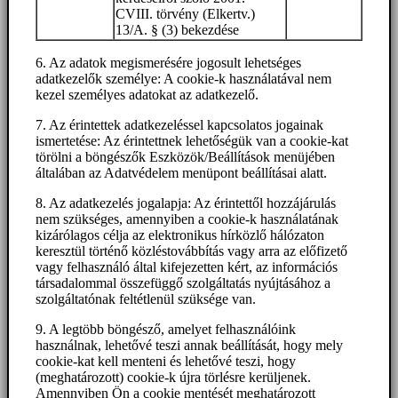
CVIII. törvény (Elkertv.)
13/A. § (3) bekezdése
6. Az adatok megismerésére jogosult lehetséges
adatkezelők személye: A cookie-k használatával nem
kezel személyes adatokat az adatkezelő.
7. Az érintettek adatkezeléssel kapcsolatos jogainak
ismertetése: Az érintettnek lehetőségük van a cookie-kat
törölni a böngészők Eszközök/Beállítások menüjében
általában az Adatvédelem menüpont beállításai alatt.
8. Az adatkezelés jogalapja: Az érintettől hozzájárulás
nem szükséges, amennyiben a cookie-k használatának
kizárólagos célja az elektronikus hírközlő hálózaton
keresztül történő közléstovábbítás vagy arra az előfizető
vagy felhasználó által kifejezetten kért, az információs
társadalommal összefüggő szolgáltatás nyújtásához a
szolgáltatónak feltétlenül szüksége van.
9. A legtöbb böngésző, amelyet felhasználóink
használnak, lehetővé teszi annak beállítását, hogy mely
cookie-kat kell menteni és lehetővé teszi, hogy
(meghatározott) cookie-k újra törlésre kerüljenek.
Amennyiben Ön a cookie mentését meghatározott