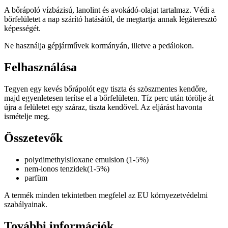
A bőrápoló vízbázisú, lanolint és avokádó-olajat tartalmaz. Védi a
bőrfelületet a nap szárító hatásától, de megtartja annak légáteresztő
képességét.
Ne használja gépjárművek kormányán, illetve a pedálokon.
Felhasználása
Tegyen egy kevés bőrápolót egy tiszta és szöszmentes kendőre,
majd egyenletesen terítse el a bőrfelületen. Tíz perc után törölje át
újra a felületet egy száraz, tiszta kendővel. Az eljárást havonta
ismételje meg.
Összetevők
polydimethylsiloxane emulsion (1-5%)
nem-ionos tenzidek(1-5%)
parfüm
A termék minden tekintetben megfelel az EU környezetvédelmi
szabályainak.
További információk