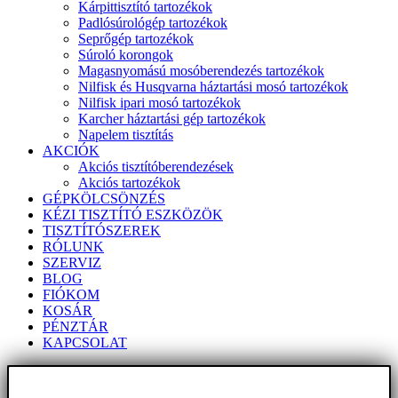
Kárpittisztító tartozékok
Padlósúrológép tartozékok
Seprőgép tartozékok
Súroló korongok
Magasnyomású mosóberendezés tartozékok
Nilfisk és Husqvarna háztartási mosó tartozékok
Nilfisk ipari mosó tartozékok
Karcher háztartási gép tartozékok
Napelem tisztítás
AKCIÓK
Akciós tisztítóberendezések
Akciós tartozékok
GÉPKÖLCSÖNZÉS
KÉZI TISZTÍTÓ ESZKÖZÖK
TISZTÍTÓSZEREK
RÓLUNK
SZERVIZ
BLOG
FIÓKOM
KOSÁR
PÉNZTÁR
KAPCSOLAT