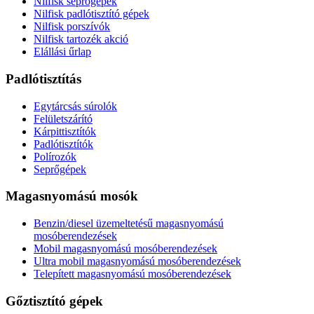
Nilfisk seprőgépek
Nilfisk padlótisztító gépek
Nilfisk porszívók
Nilfisk tartozék akció
Elállási űrlap
Padlótisztítás
Egytárcsás súrolók
Felületszárító
Kárpittisztítók
Padlótisztítók
Polírozók
Seprőgépek
Magasnyomású mosók
Benzin/diesel üzemeltetésű magasnyomású
mosóberendezések
Mobil magasnyomású mosóberendezések
Ultra mobil magasnyomású mosóberendezések
Telepített magasnyomású mosóberendezések
Gőztisztító gépek