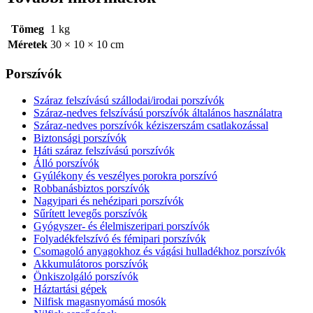
Tömeg
1 kg
Méretek
30 × 10 × 10 cm
Porszívók
Száraz felszívású szállodai/irodai porszívók
Száraz-nedves felszívású porszívók általános használatra
Száraz-nedves porszívók kéziszerszám csatlakozással
Biztonsági porszívók
Háti száraz felszívású porszívók
Álló porszívók
Gyúlékony és veszélyes porokra porszívó
Robbanásbiztos porszívók
Nagyipari és nehézipari porszívók
Sűrített levegős porszívók
Gyógyszer- és élelmiszeripari porszívók
Folyadékfelszívó és fémipari porszívók
Csomagoló anyagokhoz és vágási hulladékhoz porszívók
Akkumulátoros porszívók
Önkiszolgáló porszívók
Háztartási gépek
Nilfisk magasnyomású mosók