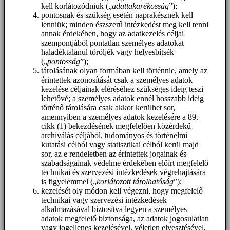
kell korlátozódniuk („
adattakarékosság
”);
pontosnak és szükség esetén naprakésznek kell
lenniük; minden észszerű intézkedést meg kell tenni
annak érdekében, hogy az adatkezelés céljai
szempontjából pontatlan személyes adatokat
haladéktalanul töröljék vagy helyesbítsék
(„
pontosság
”);
tárolásának olyan formában kell történnie, amely az
érintettek azonosítását csak a személyes adatok
kezelése céljainak eléréséhez szükséges ideig teszi
lehetővé; a személyes adatok ennél hosszabb ideig
történő tárolására csak akkor kerülhet sor,
amennyiben a személyes adatok kezelésére a 89.
cikk (1) bekezdésének megfelelően közérdekű
archiválás céljából, tudományos és történelmi
kutatási célból vagy statisztikai célból kerül majd
sor, az e rendeletben az érintettek jogainak és
szabadságainak védelme érdekében előírt megfelelő
technikai és szervezési intézkedések végrehajtására
is figyelemmel („
korlátozott tárolhatóság
”);
kezelését oly módon kell végezni, hogy megfelelő
technikai vagy szervezési intézkedések
alkalmazásával biztosítva legyen a személyes
adatok megfelelő biztonsága, az adatok jogosulatlan
vagy jogellenes kezelésével, véletlen elvesztésével,