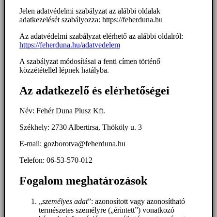
Jelen adatvédelmi szabályzat az alábbi oldalak
adatkezelését szabályozza: https://feherduna.hu
Az adatvédelmi szabályzat elérhető az alábbi oldalról:
https://feherduna.hu/adatvedelem
A szabályzat módosításai a fenti címen történő
közzététellel lépnek hatályba.
Az adatkezelő és elérhetőségei
Név: Fehér Duna Plusz Kft.
Székhely: 2730 Albertirsa, Thököly u. 3
E-mail: gozborotva@feherduna.hu
Telefon: 06-53-570-012
Fogalom meghatározások
„
személyes adat
”: azonosított vagy azonosítható
természetes személyre („érintett”) vonatkozó