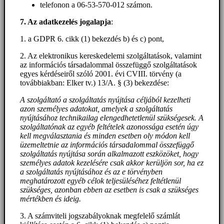
telefonon a 06-53-570-012 számon.
7. Az adatkezelés jogalapja
:
1. a GDPR 6. cikk (1) bekezdés b) és c) pont,
2. Az elektronikus kereskedelemi szolgáltatások, valamint
az információs társadalommal összefüggő szolgáltatások
egyes kérdéseiről szóló 2001. évi CVIII. törvény (a
továbbiakban: Elker tv.) 13/A. § (3) bekezdése:
A szolgáltató a szolgáltatás nyújtása céljából kezelheti
azon személyes adatokat, amelyek a szolgáltatás
nyújtásához technikailag elengedhetetlenül szükségesek. A
szolgáltatónak az egyéb feltételek azonossága esetén úgy
kell megválasztania és minden esetben oly módon kell
üzemeltetnie az információs társadalommal összefüggő
szolgáltatás nyújtása során alkalmazott eszközöket, hogy
személyes adatok kezelésére csak akkor kerüljön sor, ha ez
a szolgáltatás nyújtásához és az e törvényben
meghatározott egyéb célok teljesüléséhez feltétlenül
szükséges, azonban ebben az esetben is csak a szükséges
mértékben és ideig.
3. A számviteli jogszabályoknak megfelelő számlát