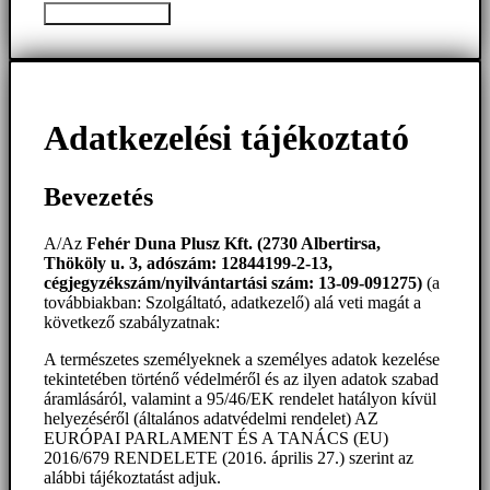
Üzenet elküldése
Adatkezelési tájékoztató
Bevezetés
A/Az
Fehér Duna Plusz Kft. (2730 Albertirsa,
Thököly u. 3, adószám: 12844199-2-13,
cégjegyzékszám/nyilvántartási szám: 13-09-091275)
(a
továbbiakban: Szolgáltató, adatkezelő) alá veti magát a
következő szabályzatnak:
A természetes személyeknek a személyes adatok kezelése
tekintetében történő védelméről és az ilyen adatok szabad
áramlásáról, valamint a 95/46/EK rendelet hatályon kívül
helyezéséről (általános adatvédelmi rendelet) AZ
EURÓPAI PARLAMENT ÉS A TANÁCS (EU)
2016/679 RENDELETE (2016. április 27.) szerint az
alábbi tájékoztatást adjuk.