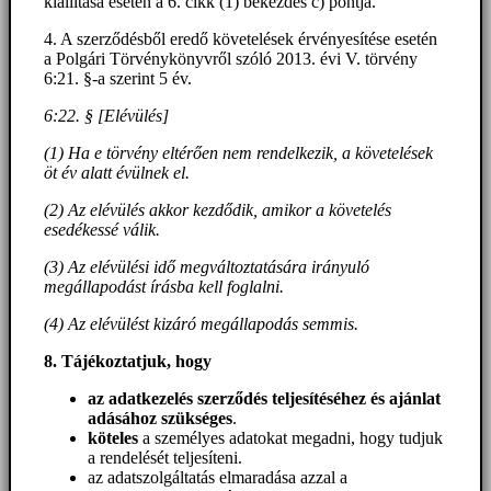
kiállítása esetén a 6. cikk (1) bekezdés c) pontja.
4. A szerződésből eredő követelések érvényesítése esetén
a Polgári Törvénykönyvről szóló 2013. évi V. törvény
6:21. §-a szerint 5 év.
6:22. § [Elévülés]
(1) Ha e törvény eltérően nem rendelkezik, a követelések
öt év alatt évülnek el.
(2) Az elévülés akkor kezdődik, amikor a követelés
esedékessé válik.
(3) Az elévülési idő megváltoztatására irányuló
megállapodást írásba kell foglalni.
(4) Az elévülést kizáró megállapodás semmis.
8. Tájékoztatjuk, hogy
az adatkezelés szerződés teljesítéséhez és ajánlat
adásához szükséges
.
köteles
a személyes adatokat megadni, hogy tudjuk
a rendelését teljesíteni.
az adatszolgáltatás elmaradása azzal a