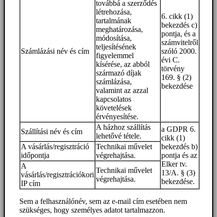
továbbá a szerződés
létrehozása,
6. cikk (1)
tartalmának
bekezdés c)
meghatározása,
pontja, és a
módosítása,
számvitelről
teljesítésének
Számlázási név és cím
szóló 2000.
figyelemmel
évi C.
kísérése, az abból
törvény
származó díjak
169. § (2)
számlázása,
bekezdése
valamint az azzal
kapcsolatos
követelések
érvényesítése.
A házhoz szállítás
a GDPR 6.
Szállítási név és cím
lehetővé tétele.
cikk (1)
A vásárlás/regisztráció
Technikai művelet
bekezdés b)
időpontja
végrehajtása.
pontja és az
Elker tv.
A
Technikai művelet
13/A. § (3)
vásárlás/regisztrációkori
végrehajtása.
bekezdése.
IP cím
Sem a felhasználónév, sem az e-mail cím esetében nem
szükséges, hogy személyes adatot tartalmazzon.