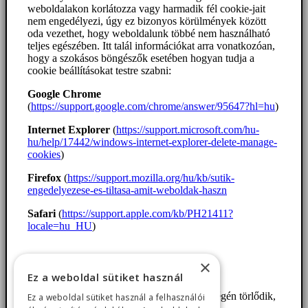
weboldalakon korlátozza vagy harmadik fél cookie-jait
nem engedélyezi, úgy ez bizonyos körülmények között
oda vezethet, hogy weboldalunk többé nem használható
teljes egészében. Itt talál információkat arra vonatkozóan,
hogy a szokásos böngészők esetében hogyan tudja a
cookie beállításokat testre szabni:
Google Chrome
(
https://support.google.com/chrome/answer/95647?hl=hu
)
Internet Explorer
(
https://support.microsoft.com/hu-
hu/help/17442/windows-internet-explorer-delete-manage-
cookies
)
Firefox
(
https://support.mozilla.org/hu/kb/sutik-
engedelyezese-es-tiltasa-amit-weboldak-haszn
Safari
(
https://support.apple.com/kb/PH21411?
locale=hu_HU
)
×
Az egyes cookie-k felsorolása.
Ez a weboldal sütiket használ
1. woocommerce_cart_hash munkamenet végén törlődik,
Ez a weboldal sütiket használ a felhasználói