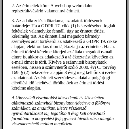
2. Az érintettek köre: A webshop weboldalon
regisztrált/vásárló valamennyi érintett.
3. Az adatkezelés időtartama, az adatok törlésének
határideje: Ha a GDPR 17. cikk (1) bekezdésében foglalt
feltételek valamelyike fennáll, úgy az érintett törlési
kérelméig tart. Az érintett által megadott bármely
személyes adat törléséről az adatkezelő a GDPR 19. cikke
alapján, elektronikus úton tájékoztatja az érintettet. Ha az
érintett törlési kérelme kiterjed az általa megadott e-mail
címre is, akkor az adatkezelő a tájékoztatást követően az
e-mail címet is törli. Kivéve a számviteli bizonylatok
esetében, hiszen a számvitelről szóló 2000. évi C. törvény
169. § (2) bekezdése alapján 8 évig meg kell őrizni ezeket
az adatokat. Az érintett szerződéses adatai a polgárjogi
elévülési idő leteltével törölhetőek az érintett törlési
kérelme alapján.
A könyvviteli elszámolást közvetlenül és közvetetten
alátámasztó számviteli bizonylatot (ideértve a főkönyvi
számlákat, az analitikus, illetve részletező
nyilvántartásokat is), legalább 8 évig kell olvasható
formában, a könyvelési feljegyzések hivatkozása alapján
visszakereshető módon megőrizni.