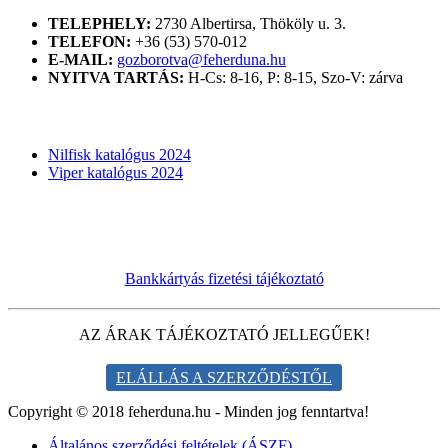
TELEPHELY:
2730 Albertirsa, Thököly u. 3.
TELEFON:
+36 (53) 570-012
E-MAIL:
gozborotva@feherduna.hu
NYITVA TARTÁS:
H-Cs: 8-16, P: 8-15, Szo-V: zárva
KATALÓGUSOK
Nilfisk katalógus 2024
Viper katalógus 2024
Bankkártyás fizetési tájékoztató
AZ ÁRAK TÁJÉKOZTATÓ JELLEGŰEK!
ELÁLLÁS A SZERZŐDÉSTŐL
Copyright © 2018 feherduna.hu - Minden jog fenntartva!
Általános szerződési feltételek (ÁSZF)