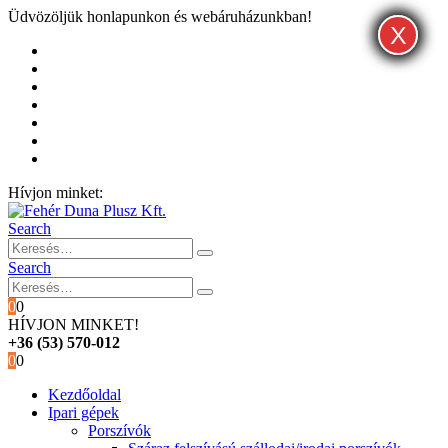
Üdvözöljük honlapunkon és webáruházunkban!
X
X
X
Kezdőoldal
Rólunk
Hivatalos garancia és márkaszervíz
Blog
Fiókom
Kosár
Pénztár
Hívjon minket:
+36 (53) 570-012
Search
Search
0
0
HÍVJON MINKET!
+36 (53) 570-012
0
0
Kezdőoldal
Ipari gépek
Porszívók