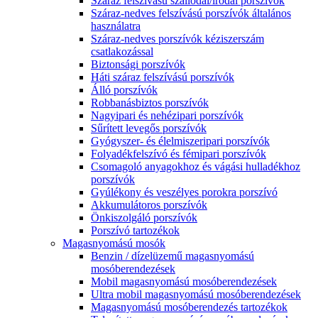
Száraz felszívású szállodai/irodai porszívók
Száraz-nedves felszívású porszívók általános
használatra
Száraz-nedves porszívók kéziszerszám
csatlakozással
Biztonsági porszívók
Háti száraz felszívású porszívók
Álló porszívók
Robbanásbiztos porszívók
Nagyipari és nehézipari porszívók
Sűrített levegős porszívók
Gyógyszer- és élelmiszeripari porszívók
Folyadékfelszívó és fémipari porszívók
Csomagoló anyagokhoz és vágási hulladékhoz
porszívók
Gyúlékony és veszélyes porokra porszívó
Akkumulátoros porszívók
Önkiszolgáló porszívók
Porszívó tartozékok
Magasnyomású mosók
Benzin / dízelüzemű magasnyomású
mosóberendezések
Mobil magasnyomású mosóberendezések
Ultra mobil magasnyomású mosóberendezések
Magasnyomású mosóberendezés tartozékok