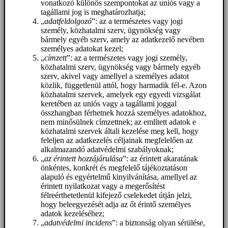
vonatkozó különös szempontokat az uniós vagy a
tagállami jog is meghatározhatja;
„
adatfeldolgozó
”: az a természetes vagy jogi
személy, közhatalmi szerv, ügynökség vagy
bármely egyéb szerv, amely az adatkezelő nevében
személyes adatokat kezel;
„
címzett
”: az a természetes vagy jogi személy,
közhatalmi szerv, ügynökség vagy bármely egyéb
szerv, akivel vagy amellyel a személyes adatot
közlik, függetlenül attól, hogy harmadik fél-e. Azon
közhatalmi szervek, amelyek egy egyedi vizsgálat
keretében az uniós vagy a tagállami joggal
összhangban férhetnek hozzá személyes adatokhoz,
nem minősülnek címzettnek; az említett adatok e
közhatalmi szervek általi kezelése meg kell, hogy
feleljen az adatkezelés céljainak megfelelően az
alkalmazandó adatvédelmi szabályoknak;
„
az érintett hozzájárulása
”: az érintett akaratának
önkéntes, konkrét és megfelelő tájékoztatáson
alapuló és egyértelmű kinyilvánítása, amellyel az
érintett nyilatkozat vagy a megerősítést
félreérthetetlenül kifejező cselekedet útján jelzi,
hogy beleegyezését adja az őt érintő személyes
adatok kezeléséhez;
„
adatvédelmi incidens
”: a biztonság olyan sérülése,