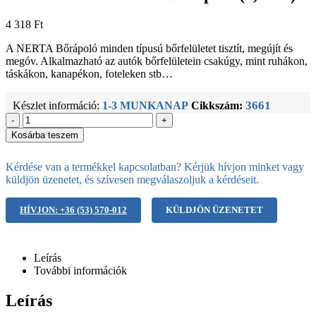
4 318
Ft
A NERTA Bőrápoló minden típusú bőrfelületet tisztít, megújít és
megóv. Alkalmazható az autók bőrfelületein csakúgy, mint ruhákon,
táskákon, kanapékon, foteleken stb…
3661
Készlet információ:
1-3 MUNKANAP
Cikkszám:
-
+
Kosárba teszem
Kérdése van a termékkel kapcsolatban? Kérjük hívjon minket vagy
küldjön üzenetet, és szívesen megválaszoljuk a kérdéseit.
HÍVJON: +36 (53) 570-012
KÜLDJÖN ÜZENETET
Leírás
További információk
Leírás