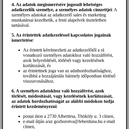
4. Az adatok megismerésére jogosult lehetséges
adatkezelők személye, a személyes adatok címzettjei
: A
személyes adatokat az adatkezelő sales és marketing
munkatársai kezelhetik, a fenti alapelvek tiszteletben
tartásával.
5. A
z érintettek adatkezeléssel kapcsolatos jogainak
ismertetése
:
Az érintett kérelmezheti az adatkezelőtől a rá
vonatkozó személyes adatokhoz való hozzáférést,
azok helyesbítését, törlését vagy kezelésének
korlátozását, és
az érintettnek joga van az adathordozhatósághoz,
továbbá a hozzájárulás bármely időpontban történő
visszavonásához.
6. A személyes adatokhoz
való hozzáférést
, azok
törlését, módosítását, vagy kezelésének korlátozását,
az adatok hordozhatóságát az alábbi módokon tudja
érintett kezdeményezni
:
postai úton a 2730 Albertirsa, Thököly u. 3 címen,
e-mail útján a/az gozborotva@feherduna.hu e-mail
címen,