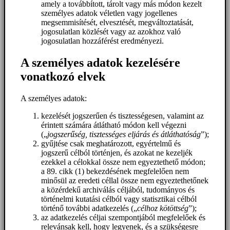
amely a továbbított, tárolt vagy más módon kezelt
személyes adatok véletlen vagy jogellenes
megsemmisítését, elvesztését, megváltoztatását,
jogosulatlan közlését vagy az azokhoz való
jogosulatlan hozzáférést eredményezi.
A személyes adatok kezelésére
vonatkozó elvek
A személyes adatok:
kezelését jogszerűen és tisztességesen, valamint az
érintett számára átlátható módon kell végezni
(„
jogszerűség, tisztességes eljárás és átláthatóság
”);
gyűjtése csak meghatározott, egyértelmű és
jogszerű célból történjen, és azokat ne kezeljék
ezekkel a célokkal össze nem egyeztethető módon;
a 89. cikk (1) bekezdésének megfelelően nem
minősül az eredeti céllal össze nem egyeztethetőnek
a közérdekű archiválás céljából, tudományos és
történelmi kutatási célból vagy statisztikai célból
történő további adatkezelés („
célhoz kötöttség
”);
az adatkezelés céljai szempontjából megfelelőek és
relevánsak kell, hogy legyenek, és a szükségesre