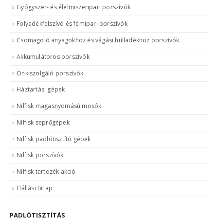
Gyógyszer- és élelmiszeripari porszívók
Folyadékfelszívó és fémipari porszívók
Csomagoló anyagokhoz és vágási hulladékhoz porszívók
Akkumulátoros porszívók
Önkiszolgáló porszívók
Háztartási gépek
Nilfisk magasnyomású mosók
Nilfisk seprőgépek
Nilfisk padlótisztító gépek
Nilfisk porszívók
Nilfisk tartozék akció
Elállási űrlap
PADLÓTISZTÍTÁS