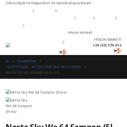
Üdvözöljük honlapunkon és webáruházunkban!
KEZDŐOLDAL
RÓLUNK
HIVATALOS GARANCIA ÉS MÁRKASZERVÍZ
BLOG
FIÓKOM
KOSÁR
PÉNZTÁR
Hívjon minket:
+36 (53) 570-012
HÍVJON MINKET!
+36 (53) 570-012
0
0
0
0
TERMÉKEINK
TISZTÍTÓSZER
,
AUTÓKOZMETIKAI VEGYSZEREK
NERTA SKY WE 64 SAMPON (5L-ES)