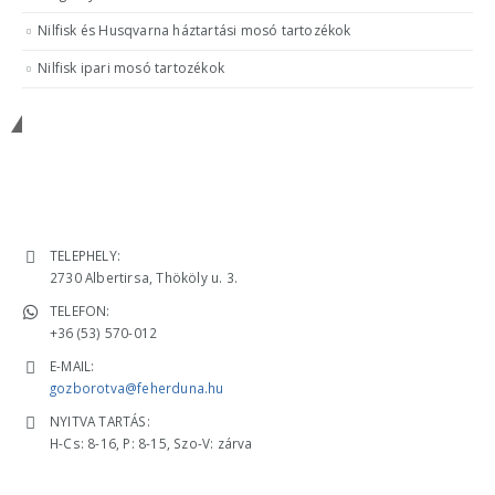
Nilfisk és Husqvarna háztartási mosó tartozékok
Nilfisk ipari mosó tartozékok
Keressen minket!
ELÉRHETŐSÉGÜNK
TELEPHELY:
2730 Albertirsa, Thököly u. 3.
TELEFON:
+36 (53) 570-012
E-MAIL:
gozborotva@feherduna.hu
NYITVA TARTÁS:
H-Cs: 8-16, P: 8-15, Szo-V: zárva
KATALÓGUSOK