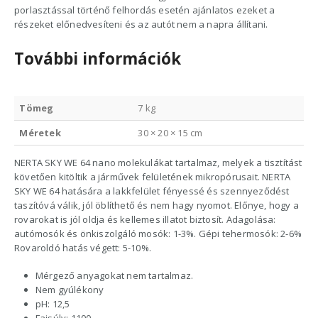
porlasztással történő felhordás esetén ajánlatos ezeket a
részeket előnedvesíteni és az autót nem a napra állítani.
További információk
Tömeg
7 kg
Méretek
30 × 20 × 15 cm
NERTA SKY WE 64 nano molekulákat tartalmaz, melyek a tisztítást
követően kitöltik a járművek felületének mikropórusait. NERTA
SKY WE 64 hatására a lakkfelület fényessé és szennyeződést
taszítóvá válik, jól öblíthető és nem hagy nyomot. Előnye, hogy a
rovarokat is jól oldja és kellemes illatot biztosít. Adagolása:
autómosók és önkiszolgáló mosók: 1-3%. Gépi tehermosók: 2-6%
Rovaroldó hatás végett: 5-10%.
Mérgező anyagokat nem tartalmaz.
Nem gyúlékony
pH: 12,5
Fajsúly: 1100