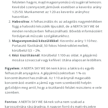
felületen hagyni, majd magasnyomású vízsugárral lemosni.
Kevésbé szennyezett járművek esetében a keverési arány
1:25/50. Munkamenet az 1:20-as keverési arányhoz
hasonlóan.
Habosítva:
A felhasználás és az adagolás nagymértékben
függ a habosító készülék típusától, de a NERTA SKY WE 64
minden rendszerben felhasználható. Bővebb információért
forduljanak műszaki szolgálatunkhoz.
Magasnyomású készülékkel:
Keverési arány 1:10-hez.
Porlasztó fúvókánál, 50 fokos hõmérséklet mellett,
körülbelül 0,5 – 2%.
Kézi tisztításnál:
Körülbelül 1:100-as oldat. A gépjármű
mosása szivaccsal vagy kefével. Utána alaposan leöblíteni.
Figyelem:
A NERTA SKY WE 64 nem káros a lakkra és egyéb
felhasznált anyagokra. A gépjárműszektorban 1 %-os
koncentrátumot használnak. Az 1:10 aránynál magasabb
koncentráció esetén a jármű egy nem szembeötlő helyén
győződjön meg arról, hogy a tisztítandó felület rezisztens-e vele
szemben.
Fontos:
A NERTA SKY WE 64-nek soha nem szabad a
karosszériára rászáradnia. A nagyon forró és matt részekre