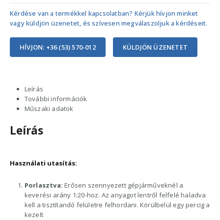
Kérdése van a termékkel kapcsolatban? Kérjük hívjon minket
vagy küldjön üzenetet, és szívesen megválaszoljuk a kérdéseit.
HÍVJON: +36 (53) 570-012
KÜLDJÖN ÜZENETET
Leírás
További információk
Műszaki adatok
Leírás
Használati utasítás:
Porlasztva:
Erősen szennyezett gépjárműveknél a
keverési arány 1:20-hoz. Az anyagot lentről felfelé haladva
kell a tisztítandó felületre felhordani. Körülbelül egy percig a
kezelt