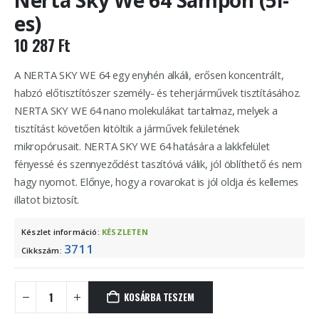
Nerta Sky We 64 Sampon (5l-
es)
10 287
Ft
A NERTA SKY WE 64 egy enyhén alkáli, erősen koncentrált,
habzó előtisztítószer személy- és teherjárművek tisztításához.
NERTA SKY WE 64 nano molekulákat tartalmaz, melyek a
tisztítást követően kitöltik a járművek felületének
mikropórusait. NERTA SKY WE 64 hatására a lakkfelület
fényessé és szennyeződést taszítóvá válik, jól öblíthető és nem
hagy nyomot. Előnye, hogy a rovarokat is jól oldja és kellemes
illatot biztosít.
Készlet információ:
KÉSZLETEN
3711
Cikkszám:
KOSÁRBA TESZEM