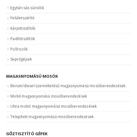
Egytárcsás súrolók
Felületszárító
Kárpittisztítók
Padlótisztítók
Polírozók
Seprőgépek
MAGASNYOMÁSÚ MOSÓK
Benzin/diesel üzemeltetésű magasnyomású mosóberendezések
Mobil magasnyomású mosóberendezések
Ultra mobil magasnyomású mosóberendezések
Telepített magasnyomású mosóberendezések
GŐZTISZTÍTÓ GÉPEK