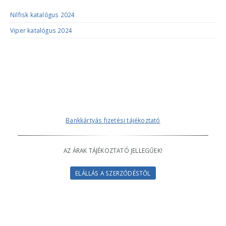
Nilfisk katalógus 2024
Viper katalógus 2024
Bankkártyás fizetési tájékoztató
AZ ÁRAK TÁJÉKOZTATÓ JELLEGŰEK!
ELÁLLÁS A SZERZŐDÉSTŐL