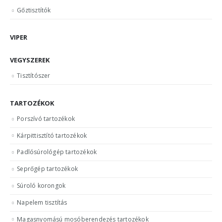
Gőztisztítók
VIPER
VEGYSZEREK
Tisztítószer
TARTOZÉKOK
Porszívó tartozékok
Kárpittisztító tartozékok
Padlósúrológép tartozékok
Seprőgép tartozékok
Súroló korongok
Napelem tisztítás
Magasnyomású mosóberendezés tartozékok