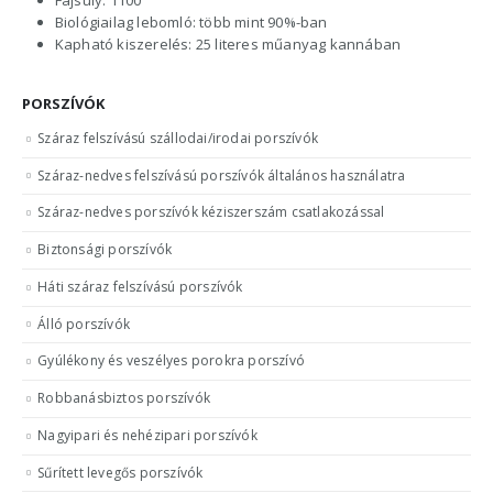
Biológiailag lebomló: több mint 90%-ban
Kapható kiszerelés: 25 literes műanyag kannában
PORSZÍVÓK
Száraz felszívású szállodai/irodai porszívók
Száraz-nedves felszívású porszívók általános használatra
Száraz-nedves porszívók kéziszerszám csatlakozással
Biztonsági porszívók
Háti száraz felszívású porszívók
Álló porszívók
Gyúlékony és veszélyes porokra porszívó
Robbanásbiztos porszívók
Nagyipari és nehézipari porszívók
Sűrített levegős porszívók