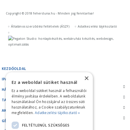
Copyright © 2018 feherduna.hu - Minden jog fenntartva!
Általános szerződési feltételek (ÁSZF)
Adatkezelési tájékoztató
KEZDŐOLDAL
×
IPARI GÉPEK
Ez a weboldal sütiket használ
HÁZTARTÁSI GÉPEK
Ez a weboldal sütiket használ a felhasználói
élmény javítása érdekében. A weboldalunk
TARTOZÉKOK/ALKATRÉSZEK
használatával Ön hozzájárul az összes süti
használatához, a Cookie szabályzatunknak
AKCIÓK
megfelelően.
Adatkezelési tájékoztató »
GÉPKÖLCSÖNZÉS
FELTÉTLENÜL SZÜKSÉGES