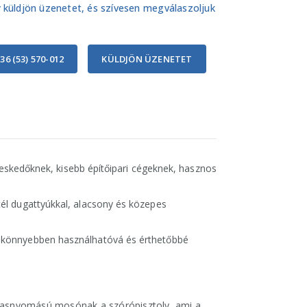
 küldjön üzenetet, és szívesen megválaszoljuk
36 (53) 570-012
KÜLDJÖN ÜZENETET
ereskedőknek, kisebb építőipari cégeknek, hasznos
él dugattyúkkal, alacsony és közepes
n könnyebben használhatóvá és érthetőbbé
magasnyomású mosónak a szórópisztoly, ami a