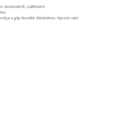
 sérülésektől, szállítástól
éhez
sítja a gép durvább felületeken, lépcsőn való