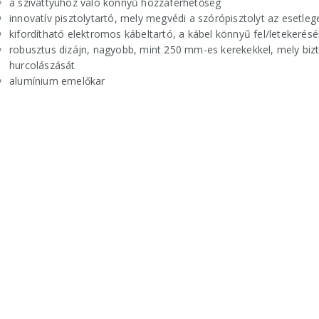
a szivattyúhoz való könnyű hozzáférhetőség
innovatív pisztolytartó, mely megvédi a szórópisztolyt az esetleges
kifordítható elektromos kábeltartó, a kábel könnyű fel/letekerés
robusztus dizájn, nagyobb, mint 250 mm-es kerekekkel, mely bizto
hurcolászását
alumínium emelőkar