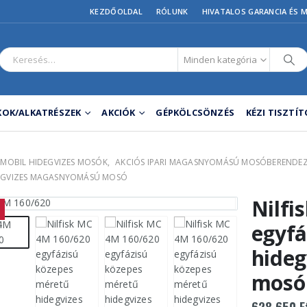
KEZDŐOLDAL
RÓLUNK
HIVATALOS GARANCIA ÉS 
Minden kategória
OK/ALKATRÉSZEK
AKCIÓK
GÉPKÖLCSÖNZÉS
KÉZI TISZTÍ
MOBIL HIDEGVIZES MOSÓK
,
AKCIÓS IPARI MAGASNYOMÁSÚ MOSÓBERENDEZ
IDEGVIZES MAGASNYOMÁSÚ MOSÓ
Nilfi
egyfá
hide
mosó
628 650
F