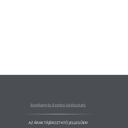
Bankkártyás fizetési tájékoztató
AZ ÁRAK TÁJÉKOZTATÓ JELLEGŰEK!