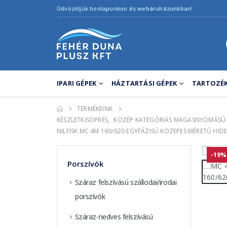
Üdvözöljük honlapunkon és webáruházunkban!
IPARI GÉPEK
HÁZTARTÁSI GÉPEK
TARTOZÉK
TERMÉKEINK
KÉSZLETKISÖPRÉS
,
KÖZÉP KATEGÓRIÁS MAGASNYOMÁSÚ 
NILFISK MC 4M 160/620 EGYFÁZISÚ KÖZEPES MÉRETŰ H
-19%
Porszívók
Száraz felszívású szállodai/irodai
porszívók
Száraz-nedves felszívású