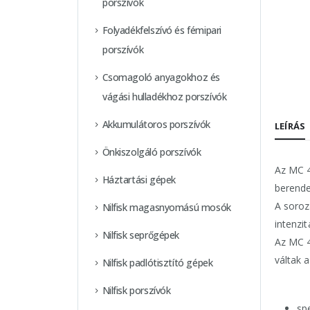
porszívók
Folyadékfelszívó és fémipari
porszívók
Csomagoló anyagokhoz és
vágási hulladékhoz porszívók
Akkumulátoros porszívók
LEÍRÁS
Önkiszolgáló porszívók
Az MC 4
Háztartási gépek
berende
A soroz
Nilfisk magasnyomású mosók
intenzit
Nilfisk seprőgépek
Az MC 4
váltak 
Nilfisk padlótisztító gépek
Nilfisk porszívók
sp