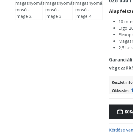
Alapfelsze
10 m-e
Ergo 20
Flexopo
Magasn
2,5 l-e
Garanciáli
végezzük!
Készlet inf
Cikkszám:
KOS
Kérdése van