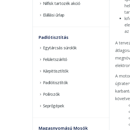
Nilfisk tartozék akció
he
ta
Elállási űrlap
ki
el
az
Padlótisztítás
A terve
Egytárcsás súrolók
átlagos
megnöve
Felületszárító
elektro
Kárpittisztítók
A motor
Padlótisztítók
újtrater
karbant
Polírozók
követve
Seprőgépek
Magasnyomású Mosók