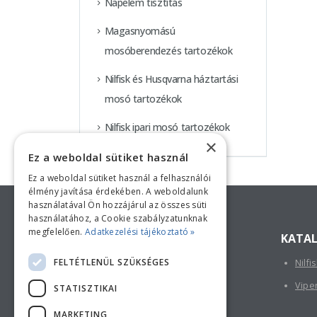
Napelem tisztítás
Magasnyomású
mosóberendezés tartozékok
Nilfisk és Husqvarna háztartási
mosó tartozékok
Nilfisk ipari mosó tartozékok
×
Ez a weboldal sütiket használ
Ez a weboldal sütiket használ a felhasználói
Keressen minket!
élmény javítása érdekében. A weboldalunk
használatával Ön hozzájárul az összes süti
használatához, a Cookie szabályzatunknak
megfelelően.
Adatkezelési tájékoztató »
ELÉRHETŐSÉGÜNK
KATA
FELTÉTLENÜL SZÜKSÉGES
Nilfi
TELEPHELY:
2730 Albertirsa, Thököly u. 3.
Vipe
STATISZTIKAI
TELEFON:
MARKETING