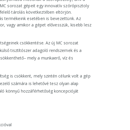
 MC sorozat gépeit egy innovatív szórópisztoly
felelő tárolás következtében eltörjön.
ás termékeink esetében is bevezettünk. Az
or, vagy amikor a gépet elővesszük, kisebb lesz
ltségeinek csökkentése. Az új MC sorozat
ülső tisztítószer adagoló rendszernek és a
csökkenthető– mely a munkaerő, víz és
tség is csökkent, mely szintén célunk volt a gép
 kezelő számára is lehetővé tesz olyan alap
 való könnyű hozzáférhetőség koncepcióját
kcióval