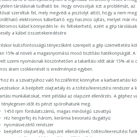
lytelen tárolásnak tudható be. Hogy orvosoljuk ezt a problémát, az
rtóval szereltük fel, mely megvédi a pisztolyt attól, hogy a nem meg
fordítható elektromos kábeltartó: egy hasznos újítás, melyet már m
ektromos kábel könnyedén le- és feltekerhető, ezért a gép tárolásak
 esély a kábel összetekeredésére.
zéskor kulcsfontosságú tényezőként szerepelt a gép üzemeltetési kö
an 15%-al növeli a magasnyomású mosó tisztítási hatékonyságát. A k
lt üzemi nyomásnak köszönhetően a takarítási időt akár 15%-al is 
mos áram csökkenését is eredményezi egyben.
hoz és a szivattyúhoz való hozzáférést könnyítve a karbantartási köl
vezésekor. A beépített olajtartály és a töltési/leeresztési rendszer a
artási munkálatokat, mint például az olajszint ellenőrzés. A géphez
 ténylegesen időt és pénzt spórolhatunk meg.
1450 rpm fordulatszámú, magas minőségű szivattyú
réz hengerfej és három, kerámia bevonatú dugattyú
nyomásvezérlő rendszer
beépített olajtartály, olajszint ellenőrzővel, töltési/leeresztési fun