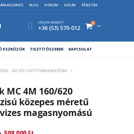
MÁRKASZERVÍZ
BLOG
FIÓKOM
KOSÁR
PÉNZTÁR
HÍVJON MINKET!
0
+36 (53) 570-012
TÓ ESZKÖZÖK
TISZTÍTÓSZEREK
KAPCSOLAT
ÉSEK
,
AKCIÓS TISZTÍTÓBERENDEZÉSEK
sk MC 4M 160/620
zisú közepes méretű
gvizes magasnyomású
Original
Current
508 000
Ft
t