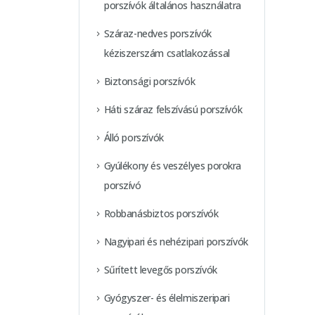
porszívók általános használatra
Száraz-nedves porszívók
kéziszerszám csatlakozással
Biztonsági porszívók
Háti száraz felszívású porszívók
Álló porszívók
Gyúlékony és veszélyes porokra
porszívó
Robbanásbiztos porszívók
Nagyipari és nehézipari porszívók
Sűrített levegős porszívók
Gyógyszer- és élelmiszeripari