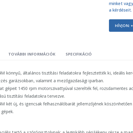
minket vagy
a kérdéseit.
HÍVJON: +
TOVÁBBI INFORMÁCIÓK
SPECIFIKÁCIÓ
M könnyű, általános tisztítási feladatokra fejlesztették ki, ideális k
zés garázsokban, valamint a mezőgazdasági iparban.
at gépeit 1450 rpm motorszivattyúval szerelték fel, rozsdamentes ac
ású tisztítási feladatokra tervezve.
M két új, és igencsak felhasználóbarát jellemzőjének köszönhetőe
a gépek.
eciális tartó a szórópisztolynak: a leginkább sérülékeny része a 