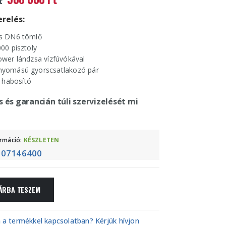
price
price
was:
is:
relés:
628
508
s DN6 tömlő
650 Ft.
000 Ft.
00 pisztoly
wer lándzsa vízfúvókával
yomású gyorscsatlakozó pár
s habosító
s és garancián túli szervizelését mi
ormáció:
KÉSZLETEN
107146400
ÁRBA TESZEM
 a termékkel kapcsolatban? Kérjük hívjon