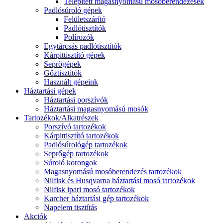
Telepített magasnyomású mosóberendezések
Padlósúroló gépek
Felületszárító
Padlótisztítók
Polírozók
Egytárcsás padlótisztítók
Kárpittisztító gépek
Seprőgépek
Gőztisztítók
Használt gépeink
Háztartási gépek
Háztartási porszívók
Háztartási magasnyomású mosók
Tartozékok/Alkatrészek
Porszívó tartozékok
Kárpittisztító tartozékok
Padlósúrológép tartozékok
Seprőgép tartozékok
Súroló korongok
Magasnyomású mosóberendezés tartozékok
Nilfisk és Husqvarna háztartási mosó tartozékok
Nilfisk ipari mosó tartozékok
Karcher háztartási gép tartozékok
Napelem tisztítás
Akciók