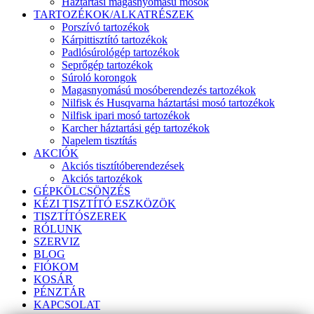
Háztartási magasnyomású mosók
TARTOZÉKOK/ALKATRÉSZEK
Porszívó tartozékok
Kárpittisztító tartozékok
Padlósúrológép tartozékok
Seprőgép tartozékok
Súroló korongok
Magasnyomású mosóberendezés tartozékok
Nilfisk és Husqvarna háztartási mosó tartozékok
Nilfisk ipari mosó tartozékok
Karcher háztartási gép tartozékok
Napelem tisztítás
AKCIÓK
Akciós tisztítóberendezések
Akciós tartozékok
GÉPKÖLCSÖNZÉS
KÉZI TISZTÍTÓ ESZKÖZÖK
TISZTÍTÓSZEREK
RÓLUNK
SZERVIZ
BLOG
FIÓKOM
KOSÁR
PÉNZTÁR
KAPCSOLAT