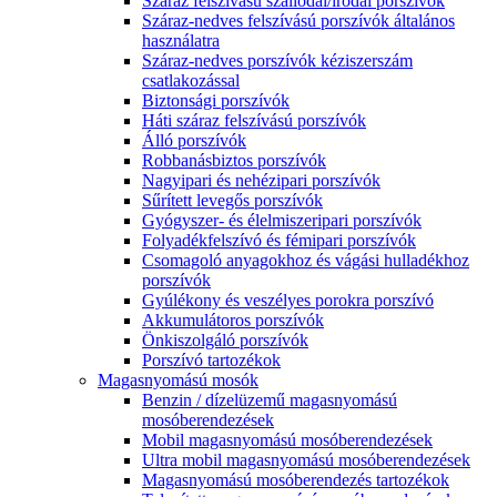
Száraz felszívású szállodai/irodai porszívók
Száraz-nedves felszívású porszívók általános
használatra
Száraz-nedves porszívók kéziszerszám
csatlakozással
Biztonsági porszívók
Háti száraz felszívású porszívók
Álló porszívók
Robbanásbiztos porszívók
Nagyipari és nehézipari porszívók
Sűrített levegős porszívók
Gyógyszer- és élelmiszeripari porszívók
Folyadékfelszívó és fémipari porszívók
Csomagoló anyagokhoz és vágási hulladékhoz
porszívók
Gyúlékony és veszélyes porokra porszívó
Akkumulátoros porszívók
Önkiszolgáló porszívók
Porszívó tartozékok
Magasnyomású mosók
Benzin / dízelüzemű magasnyomású
mosóberendezések
Mobil magasnyomású mosóberendezések
Ultra mobil magasnyomású mosóberendezések
Magasnyomású mosóberendezés tartozékok