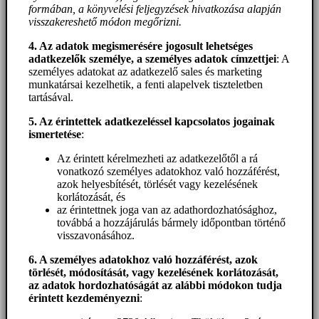
formában, a könyvelési feljegyzések hivatkozása alapján
visszakereshető módon megőrizni.
4. Az adatok megismerésére jogosult lehetséges
adatkezelők személye, a személyes adatok címzettjei
: A
személyes adatokat az adatkezelő sales és marketing
munkatársai kezelhetik, a fenti alapelvek tiszteletben
tartásával.
5. A
z érintettek adatkezeléssel kapcsolatos jogainak
ismertetése
:
Az érintett kérelmezheti az adatkezelőtől a rá
vonatkozó személyes adatokhoz való hozzáférést,
azok helyesbítését, törlését vagy kezelésének
korlátozását, és
az érintettnek joga van az adathordozhatósághoz,
továbbá a hozzájárulás bármely időpontban történő
visszavonásához.
6. A személyes adatokhoz
való hozzáférést
, azok
törlését, módosítását, vagy kezelésének korlátozását,
az adatok hordozhatóságát az alábbi módokon tudja
érintett kezdeményezni
: