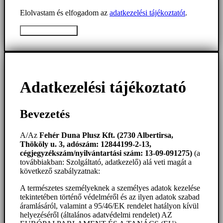
Elolvastam és elfogadom az
adatkezelési tájékoztatót
.
Üzenet elküldése
Adatkezelési tájékoztató
Bevezetés
A/Az
Fehér Duna Plusz Kft. (2730 Albertirsa,
Thököly u. 3, adószám: 12844199-2-13,
cégjegyzékszám/nyilvántartási szám: 13-09-091275)
(a
továbbiakban: Szolgáltató, adatkezelő) alá veti magát a
következő szabályzatnak:
A természetes személyeknek a személyes adatok kezelése
tekintetében történő védelméről és az ilyen adatok szabad
áramlásáról, valamint a 95/46/EK rendelet hatályon kívül
helyezéséről (általános adatvédelmi rendelet) AZ