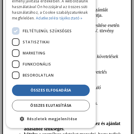
élmény javítása érdekében. A weboldalunk
használatával Ön hozzájárul az összes süti
3. A számviteli jogszabályoknak megfelelő számlát
használatához, a Cookie szabályzatunknak
kiállítása esetén a 6. cikk (1) bekezdés c) pontja.
megfelelően.
Adatkezelési tájékoztató »
4. A szerződésből eredő követelések érvényesítése esetén
a Polgári Törvénykönyvről szóló 2013. évi V. törvény
FELTÉTLENÜL SZÜKSÉGES
6:21. §-a szerint 5 év.
STATISZTIKAI
6:22. § [Elévülés]
MARKETING
(1) Ha e törvény eltérően nem rendelkezik, a követelések
öt év alatt évülnek el.
FUNKCIONÁLIS
(2) Az elévülés akkor kezdődik, amikor a követelés
BESOROLATLAN
esedékessé válik.
(3) Az elévülési idő megváltoztatására irányuló
ÖSSZES ELFOGADÁSA
megállapodást írásba kell foglalni.
(4) Az elévülést kizáró megállapodás semmis.
ÖSSZES ELUTASÍTÁSA
8. Tájékoztatjuk, hogy
Részletek megjelenítése
az adatkezelés szerződés teljesítéséhez és ajánlat
adásához szükséges
.