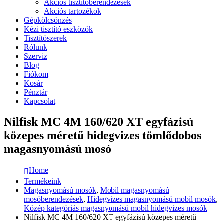
Akciós tisztítóberendezések
Akciós tartozékok
Gépkölcsönzés
Kézi tisztító eszközök
Tisztítószerek
Rólunk
Szerviz
Blog
Fiókom
Kosár
Pénztár
Kapcsolat
Nilfisk MC 4M 160/620 XT egyfázisú
közepes méretű hidegvizes tömlődobos
magasnyomású mosó
Home
Termékeink
Magasnyomású mosók
,
Mobil magasnyomású
mosóberendezések
,
Hidegvizes magasnyomású mobil mosók
,
Közép kategóriás magasnyomású mobil hidegvizes mosók
Nilfisk MC 4M 160/620 XT egyfázisú közepes méretű