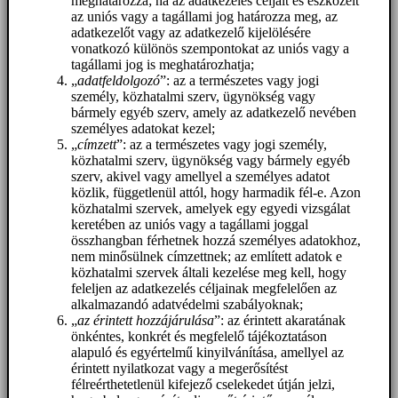
meghatározza; ha az adatkezelés céljait és eszközeit
az uniós vagy a tagállami jog határozza meg, az
adatkezelőt vagy az adatkezelő kijelölésére
vonatkozó különös szempontokat az uniós vagy a
tagállami jog is meghatározhatja;
„
adatfeldolgozó
”: az a természetes vagy jogi
személy, közhatalmi szerv, ügynökség vagy
bármely egyéb szerv, amely az adatkezelő nevében
személyes adatokat kezel;
„
címzett
”: az a természetes vagy jogi személy,
közhatalmi szerv, ügynökség vagy bármely egyéb
szerv, akivel vagy amellyel a személyes adatot
közlik, függetlenül attól, hogy harmadik fél-e. Azon
közhatalmi szervek, amelyek egy egyedi vizsgálat
keretében az uniós vagy a tagállami joggal
összhangban férhetnek hozzá személyes adatokhoz,
nem minősülnek címzettnek; az említett adatok e
közhatalmi szervek általi kezelése meg kell, hogy
feleljen az adatkezelés céljainak megfelelően az
alkalmazandó adatvédelmi szabályoknak;
„
az érintett hozzájárulása
”: az érintett akaratának
önkéntes, konkrét és megfelelő tájékoztatáson
alapuló és egyértelmű kinyilvánítása, amellyel az
érintett nyilatkozat vagy a megerősítést
félreérthetetlenül kifejező cselekedet útján jelzi,