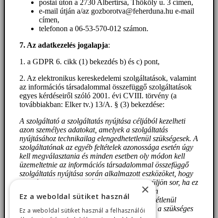
postai úton a 2730 Albertirsa, Thököly u. 3 címen,
e-mail útján a/az gozborotva@feherduna.hu e-mail
címen,
telefonon a 06-53-570-012 számon.
7. Az adatkezelés jogalapja
:
1. a GDPR 6. cikk (1) bekezdés b) és c) pont,
2. Az elektronikus kereskedelemi szolgáltatások, valamint
az információs társadalommal összefüggő szolgáltatások
egyes kérdéseiről szóló 2001. évi CVIII. törvény (a
továbbiakban: Elker tv.) 13/A. § (3) bekezdése:
A szolgáltató a szolgáltatás nyújtása céljából kezelheti
azon személyes adatokat, amelyek a szolgáltatás
nyújtásához technikailag elengedhetetlenül szükségesek. A
szolgáltatónak az egyéb feltételek azonossága esetén úgy
kell megválasztania és minden esetben oly módon kell
üzemeltetnie az információs társadalommal összefüggő
szolgáltatás nyújtása során alkalmazott eszközöket, hogy
személyes adatok kezelésére csak akkor kerüljön sor, ha ez
×
a szolgáltatás nyújtásához és az e törvényben
Ez a weboldal sütiket használ
meghatározott egyéb célok teljesüléséhez feltétlenül
szükséges, azonban ebben az esetben is csak a szükséges
Ez a weboldal sütiket használ a felhasználói
mértékben és ideig.