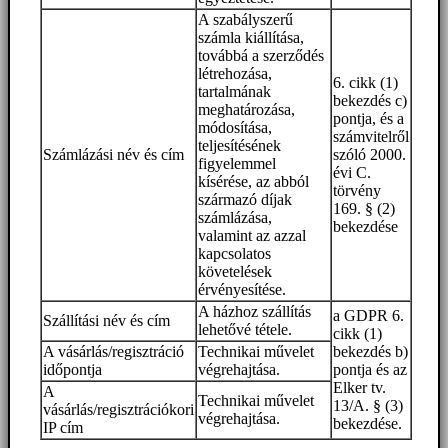
A szabályszerű
számla kiállítása,
továbbá a szerződés
létrehozása,
6. cikk (1)
tartalmának
bekezdés c)
meghatározása,
pontja, és a
módosítása,
számvitelről
teljesítésének
Számlázási név és cím
szóló 2000.
figyelemmel
évi C.
kísérése, az abból
törvény
származó díjak
169. § (2)
számlázása,
bekezdése
valamint az azzal
kapcsolatos
követelések
érvényesítése.
A házhoz szállítás
a GDPR 6.
Szállítási név és cím
lehetővé tétele.
cikk (1)
A vásárlás/regisztráció
Technikai művelet
bekezdés b)
időpontja
végrehajtása.
pontja és az
Elker tv.
A
Technikai művelet
13/A. § (3)
vásárlás/regisztrációkori
végrehajtása.
bekezdése.
IP cím