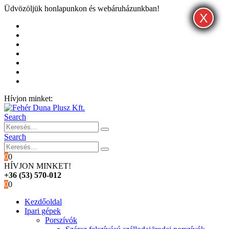
Üdvözöljük honlapunkon és webáruházunkban!
X
X
X
Kezdőoldal
Rólunk
Hivatalos garancia és márkaszervíz
Blog
Fiókom
Kosár
Pénztár
Hívjon minket:
+36 (53) 570-012
Search
Search
0
0
HÍVJON MINKET!
+36 (53) 570-012
0
0
Kezdőoldal
Ipari gépek
Porszívók