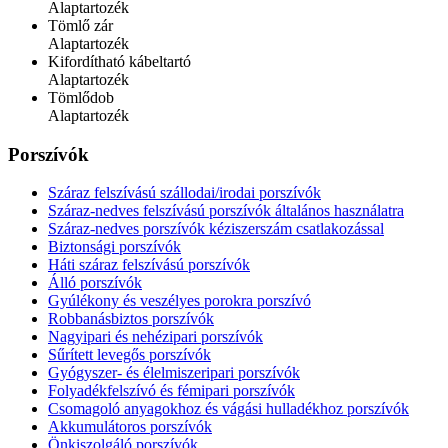
Alaptartozék
Tömlő zár
Alaptartozék
Kifordítható kábeltartó
Alaptartozék
Tömlődob
Alaptartozék
Porszívók
Száraz felszívású szállodai/irodai porszívók
Száraz-nedves felszívású porszívók általános használatra
Száraz-nedves porszívók kéziszerszám csatlakozással
Biztonsági porszívók
Háti száraz felszívású porszívók
Álló porszívók
Gyúlékony és veszélyes porokra porszívó
Robbanásbiztos porszívók
Nagyipari és nehézipari porszívók
Sűrített levegős porszívók
Gyógyszer- és élelmiszeripari porszívók
Folyadékfelszívó és fémipari porszívók
Csomagoló anyagokhoz és vágási hulladékhoz porszívók
Akkumulátoros porszívók
Önkiszolgáló porszívók