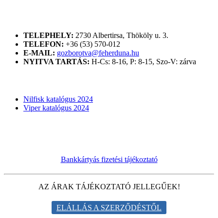
ELÉRHETŐSÉGÜNK
TELEPHELY:
2730 Albertirsa, Thököly u. 3.
TELEFON:
+36 (53) 570-012
E-MAIL:
gozborotva@feherduna.hu
NYITVA TARTÁS:
H-Cs: 8-16, P: 8-15, Szo-V: zárva
KATALÓGUSOK
Nilfisk katalógus 2024
Viper katalógus 2024
Bankkártyás fizetési tájékoztató
AZ ÁRAK TÁJÉKOZTATÓ JELLEGŰEK!
ELÁLLÁS A SZERZŐDÉSTŐL