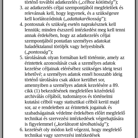
történő további adatkezelés („
célhoz kötöttség
”);
az adatkezelés céljai szempontjából megfelelőek és
relevánsak kell, hogy legyenek, és a szükségesre
kell korlátozódniuk („
adattakarékosság
”);
pontosnak és szükség esetén naprakésznek kell
lenniük; minden észszerű intézkedést meg kell tenni
annak érdekében, hogy az adatkezelés céljai
szempontjából pontatlan személyes adatokat
haladéktalanul töröljék vagy helyesbítsék
(„
pontosság
”);
tárolásának olyan formában kell történnie, amely az
érintettek azonosítását csak a személyes adatok
kezelése céljainak eléréséhez szükséges ideig teszi
lehetővé; a személyes adatok ennél hosszabb ideig
történő tárolására csak akkor kerülhet sor,
amennyiben a személyes adatok kezelésére a 89.
cikk (1) bekezdésének megfelelően közérdekű
archiválás céljából, tudományos és történelmi
kutatási célból vagy statisztikai célból kerül majd
sor, az e rendeletben az érintettek jogainak és
szabadságainak védelme érdekében előírt megfelelő
technikai és szervezési intézkedések végrehajtására
is figyelemmel („
korlátozott tárolhatóság
”);
kezelését oly módon kell végezni, hogy megfelelő
technikai vagy szervezési intézkedések