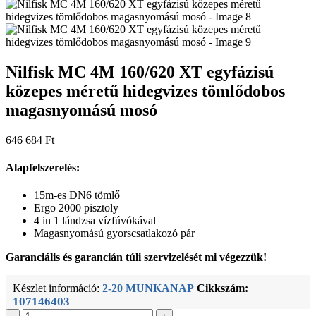
Nilfisk MC 4M 160/620 XT egyfázisú
közepes méretű hidegvizes tömlődobos
magasnyomású mosó
646 684
Ft
Alapfelszerelés:
15m-es DN6 tömlő
Ergo 2000 pisztoly
4 in 1 lándzsa vízfúvókával
Magasnyomású gyorscsatlakozó pár
Garanciális és garancián túli szervizelését mi végezzük!
Készlet információ:
2-20 MUNKANAP
Cikkszám:
107146403