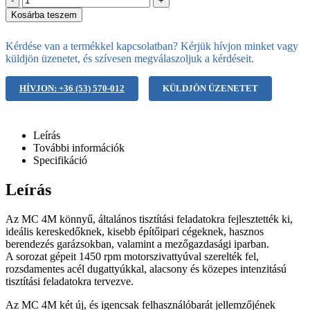
-
+
Kosárba teszem
Kérdése van a termékkel kapcsolatban? Kérjük hívjon minket vagy
küldjön üzenetet, és szívesen megválaszoljuk a kérdéseit.
HÍVJON: +36 (53) 570-012
KÜLDJÖN ÜZENETET
Leírás
További információk
Specifikáció
Leírás
Az MC 4M könnyű, általános tisztítási feladatokra fejlesztették ki,
ideális kereskedőknek, kisebb építőipari cégeknek, hasznos
berendezés garázsokban, valamint a mezőgazdasági iparban.
A sorozat gépeit 1450 rpm motorszivattyúval szerelték fel,
rozsdamentes acél dugattyúkkal, alacsony és közepes intenzitású
tisztítási feladatokra tervezve.
Az MC 4M két új, és igencsak felhasználóbarát jellemzőjének