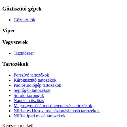
Gőztisztító gépek
Gőztisztítók
Viper
Vegyszerek
Tisztítószer
Tartozékok
Porszívó tartozékok
Kárpittisztító tartozékok
Padlósúrológép tartozékok
Seprőgép tartozékok
Súroló korongok
Napelem tisztítás
Magasnyomású mosóberendezés tartozékok
Nilfisk és Husqvarna háztartási mosó tartozékok
Nilfisk ipari mosó tartozékok
Keressen minket!