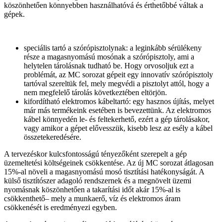
köszönhetően könnyebben használhatóvá és érthetőbbé váltak a
gépek.
speciális tartó a szórópisztolynak: a leginkább sérülékeny
része a magasnyomású mosónak a szórópisztoly, ami a
helytelen tárolásnak tudható be. Hogy orvosoljuk ezt a
problémát, az MC sorozat gépeit egy innovatív szórópisztoly
tartóval szereltük fel, mely megvédi a pisztolyt attól, hogy a
nem megfelelő tárolás következtében eltörjön.
kifordítható elektromos kábeltartó: egy hasznos újítás, melyet
már más termékeink esetében is bevezettünk. Az elektromos
kábel könnyedén le- és feltekerhető, ezért a gép tárolásakor,
vagy amikor a gépet elővesszük, kisebb lesz az esély a kábel
összetekeredésére.
A tervezéskor kulcsfontosságú tényezőként szerepelt a gép
üzemeltetési költségeinek csökkentése. Az új MC sorozat átlagosan
15%-al növeli a magasnyomású mosó tisztítási hatékonyságát. A
külső tisztítószer adagoló rendszernek és a megnövelt üzemi
nyomásnak köszönhetően a takarítási időt akár 15%-al is
csökkenthető– mely a munkaerő, víz és elektromos áram
csökkenését is eredményezi egyben.