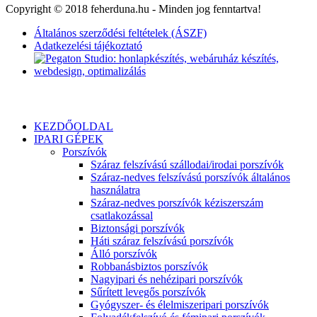
Copyright © 2018 feherduna.hu - Minden jog fenntartva!
Általános szerződési feltételek (ÁSZF)
Adatkezelési tájékoztató
KEZDŐOLDAL
IPARI GÉPEK
Porszívók
Száraz felszívású szállodai/irodai porszívók
Száraz-nedves felszívású porszívók általános
használatra
Száraz-nedves porszívók kéziszerszám
csatlakozással
Biztonsági porszívók
Háti száraz felszívású porszívók
Álló porszívók
Robbanásbiztos porszívók
Nagyipari és nehézipari porszívók
Sűrített levegős porszívók
Gyógyszer- és élelmiszeripari porszívók