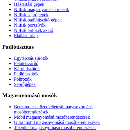
Háztartási gépek
Nilfisk magasnyomású mosók
Nilfisk seprőgépek
Nilfisk padlótisztító gépek
Nilfisk porszívók
Nilfisk tartozék akció
Elállási űrlap
Padlótisztítás
Egytárcsás súrolók
Felületszárító
Kárpittisztítók
Padlótisztítók
Polírozók
Seprőgépek
Magasnyomású mosók
Benzin/diesel üzemeltetésű magasnyomású
mosóberendezések
Mobil magasnyomású mosóberendezések
Ultra mobil magasnyomású mosóberendezések
Telepített magasnyomású mosóberendezések