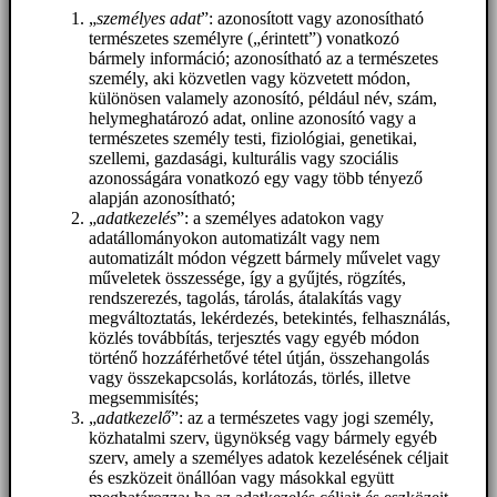
„
személyes adat
”: azonosított vagy azonosítható
természetes személyre („érintett”) vonatkozó
bármely információ; azonosítható az a természetes
személy, aki közvetlen vagy közvetett módon,
különösen valamely azonosító, például név, szám,
helymeghatározó adat, online azonosító vagy a
természetes személy testi, fiziológiai, genetikai,
szellemi, gazdasági, kulturális vagy szociális
azonosságára vonatkozó egy vagy több tényező
alapján azonosítható;
„
adatkezelés
”: a személyes adatokon vagy
adatállományokon automatizált vagy nem
automatizált módon végzett bármely művelet vagy
műveletek összessége, így a gyűjtés, rögzítés,
rendszerezés, tagolás, tárolás, átalakítás vagy
megváltoztatás, lekérdezés, betekintés, felhasználás,
közlés továbbítás, terjesztés vagy egyéb módon
történő hozzáférhetővé tétel útján, összehangolás
vagy összekapcsolás, korlátozás, törlés, illetve
megsemmisítés;
„
adatkezelő
”: az a természetes vagy jogi személy,
közhatalmi szerv, ügynökség vagy bármely egyéb
szerv, amely a személyes adatok kezelésének céljait
és eszközeit önállóan vagy másokkal együtt