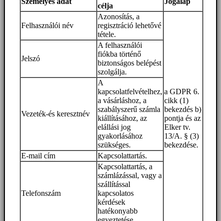
Személyes adat
Jogalap
célja
Azonosítás, a
Felhasználói név
regisztráció lehetővé
tétele.
A felhasználói
fiókba történő
Jelszó
biztonságos belépést
szolgálja.
A
kapcsolatfelvételhez,
a GDPR 6.
a vásárláshoz, a
cikk (1)
szabályszerű számla
bekezdés b)
Vezeték-és keresztnév
kiállításához, az
pontja és az
elállási jog
Elker tv.
gyakorlásához
13/A. § (3)
szükséges.
bekezdése.
E-mail cím
Kapcsolattartás.
Kapcsolattartás, a
számlázással, vagy a
szállítással
Telefonszám
kapcsolatos
kérdések
hatékonyabb
egyeztetése.