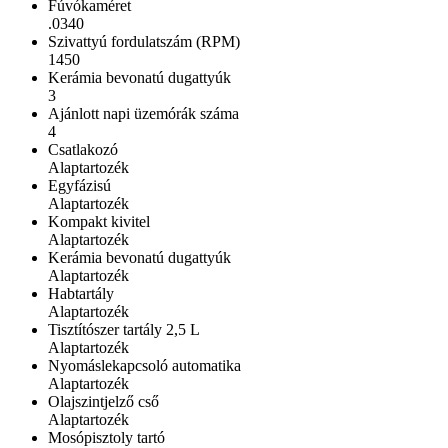
Fúvókaméret
.0340
Szivattyú fordulatszám (RPM)
1450
Kerámia bevonatú dugattyúk
3
Ajánlott napi üzemórák száma
4
Csatlakozó
Alaptartozék
Egyfázisú
Alaptartozék
Kompakt kivitel
Alaptartozék
Kerámia bevonatú dugattyúk
Alaptartozék
Habtartály
Alaptartozék
Tisztítószer tartály 2,5 L
Alaptartozék
Nyomáslekapcsoló automatika
Alaptartozék
Olajszintjelző cső
Alaptartozék
Mosópisztoly tartó