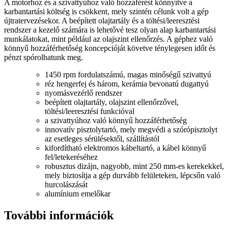
A motorhoz és a szivattyúhoz való hozzáférést könnyítve a
karbantartási költség is csökkent, mely szintén célunk volt a gép
újtratervezésekor. A beépített olajtartály és a töltési/leeresztési
rendszer a kezelő számára is lehetővé tesz olyan alap karbantartási
munkálatokat, mint például az olajszint ellenőrzés. A géphez való
könnyű hozzáférhetőség koncepcióját követve ténylegesen időt és
pénzt spórolhatunk meg.
1450 rpm fordulatszámú, magas minőségű szivattyú
réz hengerfej és három, kerámia bevonatú dugattyú
nyomásvezérlő rendszer
beépített olajtartály, olajszint ellenőrzővel,
töltési/leeresztési funkcióval
a szivattyúhoz való könnyű hozzáférhetőség
innovatív pisztolytartó, mely megvédi a szórópisztolyt
az esetleges sérülésektől, szállítástól
kifordítható elektromos kábeltartó, a kábel könnyű
fel/letekeréséhez
robusztus dizájn, nagyobb, mint 250 mm-es kerekekkel,
mely biztosítja a gép durvább felületeken, lépcsőn való
hurcolászását
alumínium emelőkar
További információk