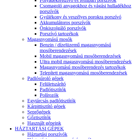
Folyadékfelszívó és fémipari porszívók
Csomagoló anyagokhoz és vágási hulladékhoz
porszívók
Gyúlékony és veszélyes porokra porszívó
Akkumulátoros porszívók
Önkiszolgáló porszívók
Porszívó tartozékok
Magasnyomású mosók
Benzin / dízelüzemű magasnyomású
mosóberendezések
Mobil magasnyomású mosóberendezések
Ultra mobil magasnyomású mosóberendezések
Magasnyomású mosóberendezés tartozékok
Telepített magasnyomású mosóberendezések
Padlósúroló gépek
Felületszárító
Padlótisztítók
Polírozók
Egytárcsás padlótisztítók
Kárpittisztító gépek
Seprőgépek
Gőztisztítók
Használt gépeink
HÁZTARTÁSI GÉPEK
Háztartási porszívók