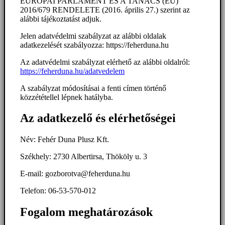
EURÓPAI PARLAMENT ÉS A TANÁCS (EU)
2016/679 RENDELETE (2016. április 27.) szerint az
alábbi tájékoztatást adjuk.
Jelen adatvédelmi szabályzat az alábbi oldalak
adatkezelését szabályozza: https://feherduna.hu
Az adatvédelmi szabályzat elérhető az alábbi oldalról:
https://feherduna.hu/adatvedelem
A szabályzat módosításai a fenti címen történő
közzététellel lépnek hatályba.
Az adatkezelő és elérhetőségei
Név: Fehér Duna Plusz Kft.
Székhely: 2730 Albertirsa, Thököly u. 3
E-mail: gozborotva@feherduna.hu
Telefon: 06-53-570-012
Fogalom meghatározások