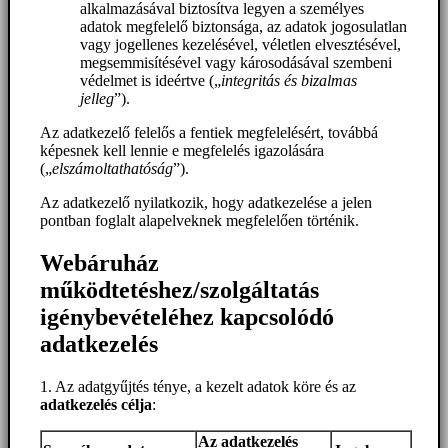
alkalmazásával biztosítva legyen a személyes
adatok megfelelő biztonsága, az adatok jogosulatlan
vagy jogellenes kezelésével, véletlen elvesztésével,
megsemmisítésével vagy károsodásával szembeni
védelmet is ideértve („
integritás és bizalmas
jelleg
”).
Az adatkezelő felelős a fentiek megfelelésért, továbbá
képesnek kell lennie e megfelelés igazolására
(„
elszámoltathatóság
”).
Az adatkezelő nyilatkozik, hogy adatkezelése a jelen
pontban foglalt alapelveknek megfelelően történik.
Webáruház
működtetéshez/szolgáltatás
igénybevételéhez kapcsolódó
adatkezelés
1. Az adatgyűjtés ténye, a kezelt adatok köre és az
adatkezelés célja
:
Az adatkezelés