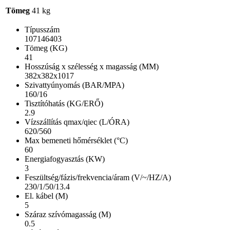
Tömeg
41 kg
Típusszám
107146403
Tömeg (KG)
41
Hosszúság x szélesség x magasság (MM)
382x382x1017
Szivattyúnyomás (BAR/MPA)
160/16
Tisztítóhatás (KG/ERŐ)
2.9
Vízszállítás qmax/qiec (L/ÓRA)
620/560
Max bemeneti hőmérséklet (°C)
60
Energiafogyasztás (KW)
3
Feszültség/fázis/frekvencia/áram (V/~/HZ/A)
230/1/50/13.4
El. kábel (M)
5
Száraz szívómagasság (M)
0.5