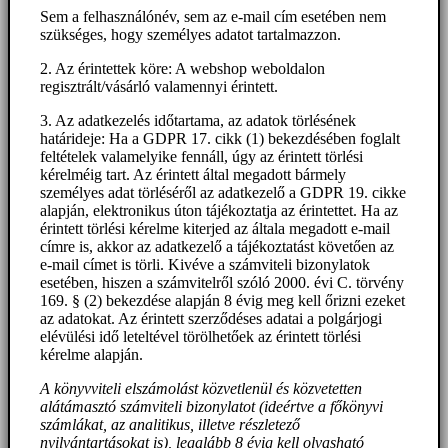
Sem a felhasználónév, sem az e-mail cím esetében nem
szükséges, hogy személyes adatot tartalmazzon.
2. Az érintettek köre: A webshop weboldalon
regisztrált/vásárló valamennyi érintett.
3. Az adatkezelés időtartama, az adatok törlésének
határideje: Ha a GDPR 17. cikk (1) bekezdésében foglalt
feltételek valamelyike fennáll, úgy az érintett törlési
kérelméig tart. Az érintett által megadott bármely
személyes adat törléséről az adatkezelő a GDPR 19. cikke
alapján, elektronikus úton tájékoztatja az érintettet. Ha az
érintett törlési kérelme kiterjed az általa megadott e-mail
címre is, akkor az adatkezelő a tájékoztatást követően az
e-mail címet is törli. Kivéve a számviteli bizonylatok
esetében, hiszen a számvitelről szóló 2000. évi C. törvény
169. § (2) bekezdése alapján 8 évig meg kell őrizni ezeket
az adatokat. Az érintett szerződéses adatai a polgárjogi
elévülési idő leteltével törölhetőek az érintett törlési
kérelme alapján.
A könyvviteli elszámolást közvetlenül és közvetetten
alátámasztó számviteli bizonylatot (ideértve a főkönyvi
számlákat, az analitikus, illetve részletező
nyilvántartásokat is), legalább 8 évig kell olvasható