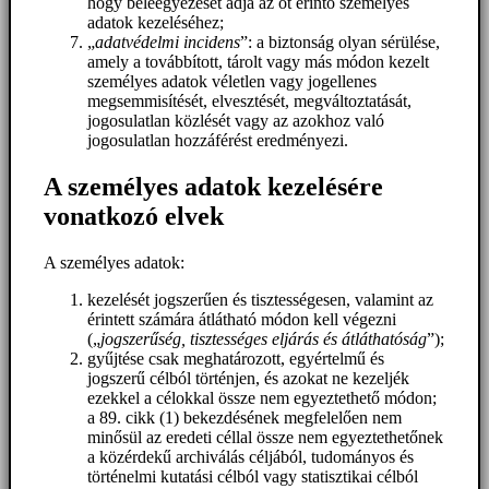
hogy beleegyezését adja az őt érintő személyes
adatok kezeléséhez;
„
adatvédelmi incidens
”: a biztonság olyan sérülése,
amely a továbbított, tárolt vagy más módon kezelt
személyes adatok véletlen vagy jogellenes
megsemmisítését, elvesztését, megváltoztatását,
jogosulatlan közlését vagy az azokhoz való
jogosulatlan hozzáférést eredményezi.
A személyes adatok kezelésére
vonatkozó elvek
A személyes adatok:
kezelését jogszerűen és tisztességesen, valamint az
érintett számára átlátható módon kell végezni
(„
jogszerűség, tisztességes eljárás és átláthatóság
”);
gyűjtése csak meghatározott, egyértelmű és
jogszerű célból történjen, és azokat ne kezeljék
ezekkel a célokkal össze nem egyeztethető módon;
a 89. cikk (1) bekezdésének megfelelően nem
minősül az eredeti céllal össze nem egyeztethetőnek
a közérdekű archiválás céljából, tudományos és
történelmi kutatási célból vagy statisztikai célból