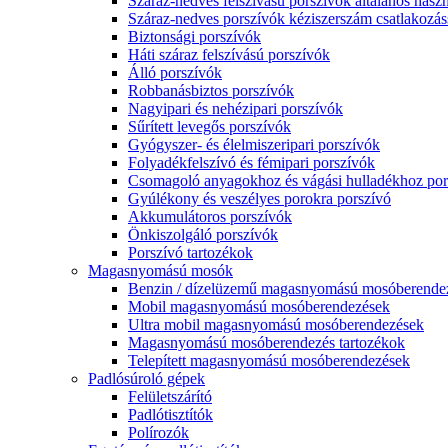
Száraz-nedves felszívású porszívók általános haszn
Száraz-nedves porszívók kéziszerszám csatlakozás
Biztonsági porszívók
Háti száraz felszívású porszívók
Álló porszívók
Robbanásbiztos porszívók
Nagyipari és nehézipari porszívók
Sűrített levegős porszívók
Gyógyszer- és élelmiszeripari porszívók
Folyadékfelszívó és fémipari porszívók
Csomagoló anyagokhoz és vágási hulladékhoz por
Gyúlékony és veszélyes porokra porszívó
Akkumulátoros porszívók
Önkiszolgáló porszívók
Porszívó tartozékok
Magasnyomású mosók
Benzin / dízelüzemű magasnyomású mosóberende
Mobil magasnyomású mosóberendezések
Ultra mobil magasnyomású mosóberendezések
Magasnyomású mosóberendezés tartozékok
Telepített magasnyomású mosóberendezések
Padlósúroló gépek
Felületszárító
Padlótisztítók
Polírozók