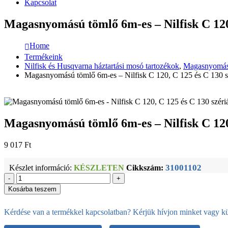
Kapcsolat
Magasnyomású tömlő 6m-es – Nilfisk C 120
Home
Termékeink
Nilfisk és Husqvarna háztartási mosó tartozékok
,
Magasnyomású
Magasnyomású tömlő 6m-es – Nilfisk C 120, C 125 és C 130 s
Magasnyomású tömlő 6m-es – Nilfisk C 120
9 017
Ft
31001102
Készlet információ:
KÉSZLETEN
Cikkszám:
-
+
Kosárba teszem
Kérdése van a termékkel kapcsolatban? Kérjük hívjon minket vagy kül