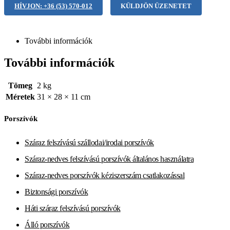
HÍVJON: +36 (53) 570-012
KÜLDJÖN ÜZENETET
További információk
További információk
Tömeg
2 kg
Méretek
31 × 28 × 11 cm
Porszívók
Száraz felszívású szállodai/irodai porszívók
Száraz-nedves felszívású porszívók általános használatra
Száraz-nedves porszívók kéziszerszám csatlakozással
Biztonsági porszívók
Háti száraz felszívású porszívók
Álló porszívók