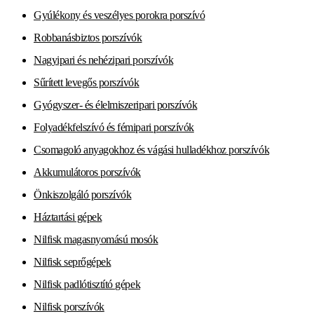
Gyúlékony és veszélyes porokra porszívó
Robbanásbiztos porszívók
Nagyipari és nehézipari porszívók
Sűrített levegős porszívók
Gyógyszer- és élelmiszeripari porszívók
Folyadékfelszívó és fémipari porszívók
Csomagoló anyagokhoz és vágási hulladékhoz porszívók
Akkumulátoros porszívók
Önkiszolgáló porszívók
Háztartási gépek
Nilfisk magasnyomású mosók
Nilfisk seprőgépek
Nilfisk padlótisztító gépek
Nilfisk porszívók