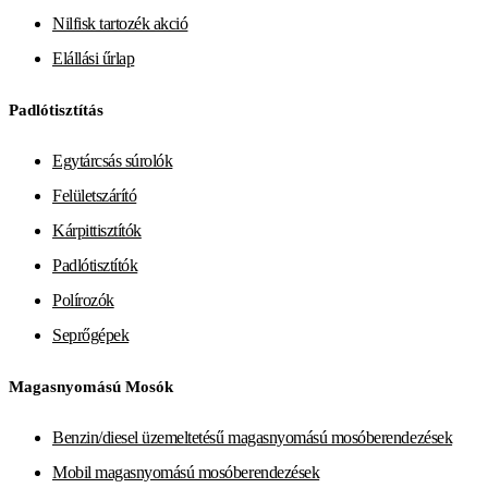
Nilfisk tartozék akció
Elállási űrlap
Padlótisztítás
Egytárcsás súrolók
Felületszárító
Kárpittisztítók
Padlótisztítók
Polírozók
Seprőgépek
Magasnyomású Mosók
Benzin/diesel üzemeltetésű magasnyomású mosóberendezések
Mobil magasnyomású mosóberendezések