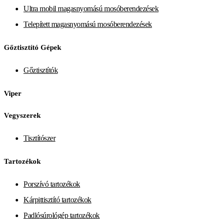
Ultra mobil magasnyomású mosóberendezések
Telepített magasnyomású mosóberendezések
Gőztisztító Gépek
Gőztisztítók
Viper
Vegyszerek
Tisztítószer
Tartozékok
Porszívó tartozékok
Kárpittisztító tartozékok
Padlósúrológép tartozékok