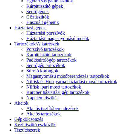
Egytárcsás padlótisztítók
Kárpittisztító gépek
Seprőgépek
Gőztisztítók
Használt gépeink
Háztartási gépek
Háztartási porszívók
Háztartási magasnyomású mosók
Tartozékok/Alkatrészek
Porszívó tartozékok
Kárpittisztító tartozékok
Padlósúrológép tartozékok
Seprőgép tartozékok
Súroló korongok
Magasnyomású mosóberendezés tartozékok
Nilfisk és Husqvarna háztartási mosó tartozékok
Nilfisk ipari mosó tartozékok
Karcher háztartási gép tartozékok
Napelem tisztítás
Akciók
Akciós tisztítóberendezések
Akciós tartozékok
Gépkölcsönzés
Kézi tisztító eszközök
Tisztítószerek