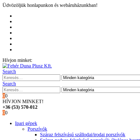
Üdvözöljük honlapunkon és webáruházunkban!
Kezdőoldal
Rólunk
Hivatalos garancia és márkaszervíz
Blog
Fiókom
Kosár
Pénztár
Hívjon minket:
+36 (53) 570-012
Search
Search
0
0
HÍVJON MINKET!
+36 (53) 570-012
0
0
Ipari gépek
Porszívók
Száraz felszívású szállodai/irodai porszívók