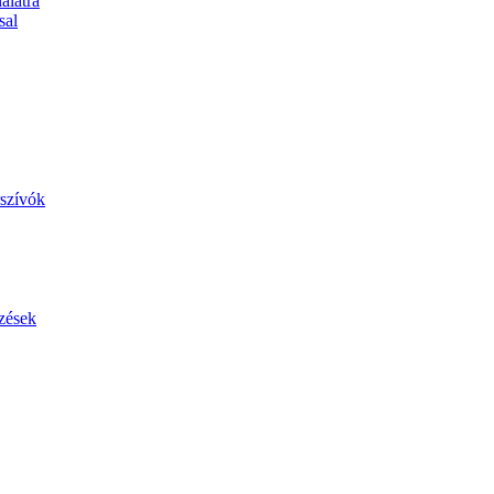
álatra
sal
szívók
zések