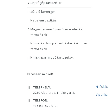
Seprőgép tartozékok
Súroló korongok
Napelem tisztítás
Magasnyomású mosóberendezés
tartozékok
Nilfisk és Husqvarna háztartási mosó
tartozékok
Nilfisk ipari mosó tartozékok
Keressen minket!
ELÉRHETŐSÉGÜNK
KATAL
Nilfisk 
TELEPHELY:
2730 Albertirsa, Thököly u. 3.
Viper ka
TELEFON:
+36 (53) 570-012