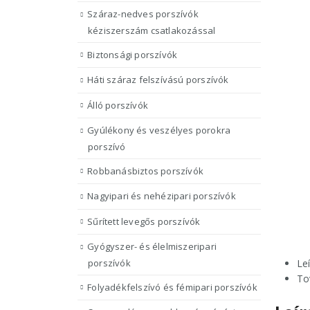
Száraz-nedves porszívók
kéziszerszám csatlakozással
Biztonsági porszívók
Háti száraz felszívású porszívók
Álló porszívók
Gyúlékony és veszélyes porokra
porszívó
Robbanásbiztos porszívók
Nagyipari és nehézipari porszívók
Sűrített levegős porszívók
Gyógyszer- és élelmiszeripari
Le
porszívók
To
Folyadékfelszívó és fémipari porszívók