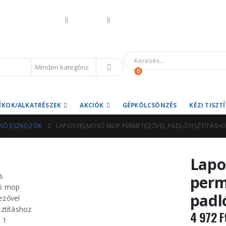
KEZDŐOLDAL
RÓLUNK
HIVATALOS GARANCIA ÉS MÁRKASZER
0
ÉKOK/ALKATRÉSZEK
AKCIÓK
GÉPKÖLCSÖNZÉS
KÉZI TISZ
SÓ ESZKÖZÖK
LAPOS FELMOSÓ MOP PERMETEZŐVEL PADLÓTISZTÍTÁSH
Lapo
perm
padl
4 972
F