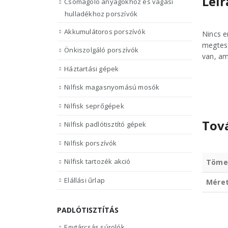
Leír
Csomagoló anyagokhoz és vágási
hulladékhoz porszívók
Akkumulátoros porszívók
Nincs e
megtesz
Önkiszolgáló porszívók
van, am
Háztartási gépek
Nilfisk magasnyomású mosók
Nilfisk seprőgépek
Tov
Nilfisk padlótisztító gépek
Nilfisk porszívók
Nilfisk tartozék akció
Töme
Elállási űrlap
Mére
PADLÓTISZTÍTÁS
Egytárcsás súrolók