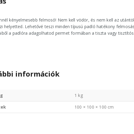
ás
nnél kényelmesebb felmosó! Nem kell vödör, és nem kell az utántö
i helyetted. Lehetővé teszi minden típusú padló hatékony felmosását 
iből a padlóra adagolhatod permet formában a tiszta vagy tisztítósz
ábbi információk
g
1 kg
tek
100 × 100 × 100 cm