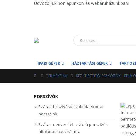
Üdvözöljük honlapunkon és webáruházunkban!
IPARI GÉPEK
HÁZTARTÁSI GÉPEK
TARTOZ
TERMÉKEINK
KÉZI TISZTÍTÓ ESZKÖZÖK
,
FELMO
PORSZÍVÓK
Száraz felszívású szállodai/irodai
porszívók
Száraz-nedves felszívású porszívók
általános használatra