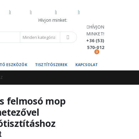
VÍZ
BLOG
FIÓKOM
KOSÁR
PÉNZTÁR
Hívjon minket:
+36 (53) 570-012
HÍVJON
MINKET!
+36 (53)
570-012
0
TÍTÓ ESZKÖZÖK
TISZTÍTÓSZEREK
KAPCSOLAT
OZ
s felmosó mop
etezővel
ótisztításhoz
t