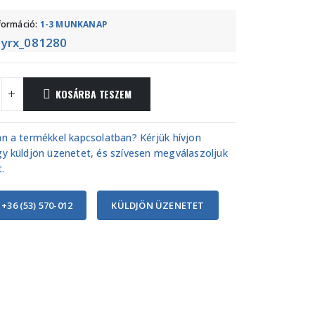
nformáció:
1-3 MUNKANAP
yrx_081280
:
KOSÁRBA TESZEM
n a termékkel kapcsolatban? Kérjük hívjon
y küldjön üzenetet, és szívesen megválaszoljuk
.
 +36 (53) 570-012
KÜLDJÖN ÜZENETET