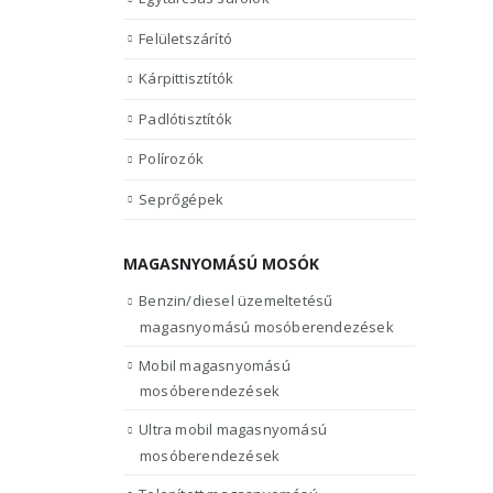
Felületszárító
Kárpittisztítók
Padlótisztítók
Polírozók
Seprőgépek
MAGASNYOMÁSÚ MOSÓK
Benzin/diesel üzemeltetésű
magasnyomású mosóberendezések
Mobil magasnyomású
mosóberendezések
Ultra mobil magasnyomású
mosóberendezések