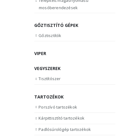
Telepített magasnyomású
mosóberendezések
GŐZTISZTÍTÓ GÉPEK
Gőztisztítók
VIPER
VEGYSZEREK
Tisztítószer
TARTOZÉKOK
Porszívó tartozékok
Kárpittisztító tartozékok
Padlósúrológép tartozékok