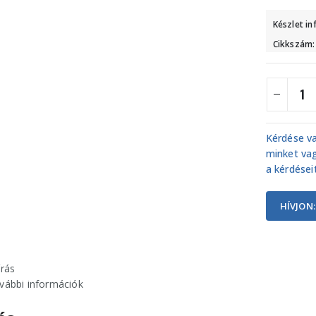
Készlet i
Cikkszám
Kérdése va
minket vag
a kérdéseit
HÍVJON:
írás
vábbi információk