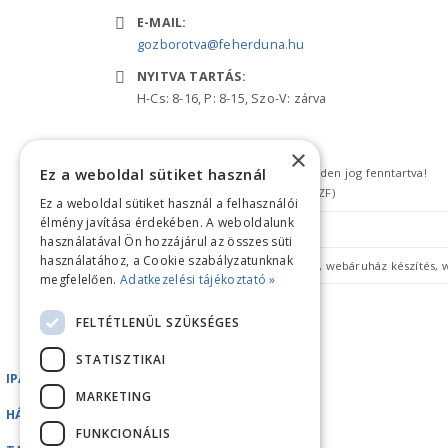
E-MAIL:
gozborotva@feherduna.hu
NYITVA TARTÁS:
H-Cs: 8-16, P: 8-15, Szo-V: zárva
×
Ez a weboldal sütiket használ
Copyright © 2018 feherduna.hu - Minden jog fenntartva!
Általános szerződési feltételek (ÁSZF)
Ez a weboldal sütiket használ a felhasználói
élmény javítása érdekében. A weboldalunk
Adatkezelési tájékoztató
használatával Ön hozzájárul az összes süti
használatához, a Cookie szabályzatunknak
megfelelően.
Adatkezelési tájékoztató »
FELTÉTLENÜL SZÜKSÉGES
STATISZTIKAI
IPARI GÉPEK
MARKETING
HÁZTARTÁSI GÉPEK
FUNKCIONÁLIS