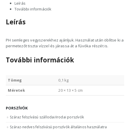
Leírás
További információk
Leírás
PH semleges vegyszerekhez ajánljuk. Használat után öblítse ki a
permetezőt tiszta vízzel és járassa át a fúvóka részét is.
További információk
Tömeg
0,1 kg
Méretek
20 × 13 × 5 cm
PORSZÍVÓK
Száraz felszívású szállodai/irodai porszívók
Száraz-nedves felszívású porszívók általános használatra