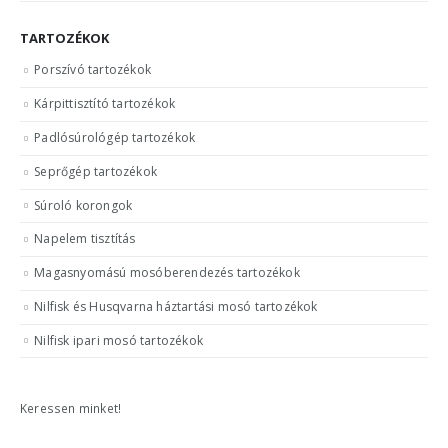
TARTOZÉKOK
Porszívó tartozékok
Kárpittisztító tartozékok
Padlósúrológép tartozékok
Seprőgép tartozékok
Súroló korongok
Napelem tisztítás
Magasnyomású mosóberendezés tartozékok
Nilfisk és Husqvarna háztartási mosó tartozékok
Nilfisk ipari mosó tartozékok
Keressen minket!
ELÉRHETŐSÉGÜNK