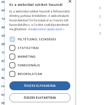
×
IPARI GÉPEK
Ez a weboldal sütiket használ
HÁZTARTÁSI GÉPEK
Ez a weboldal sütiket használ a felhasználói
élmény javítása érdekében. A weboldalunk
TARTOZÉKOK/ALKATRÉSZEK
használatával Ön hozzájárul az összes süti
használatához, a Cookie szabályzatunknak
AKCIÓK
megfelelően.
Adatkezelési tájékoztató »
GÉPKÖLCSÖNZÉS
FELTÉTLENÜL SZÜKSÉGES
KÉZI TISZTÍTÓ ESZKÖZÖK
STATISZTIKAI
TISZTÍTÓSZEREK
MARKETING
RÓLUNK
FUNKCIONÁLIS
SZERVIZ
BESOROLATLAN
BLOG
ÖSSZES ELFOGADÁSA
FIÓKOM
KOSÁR
ÖSSZES ELUTASÍTÁSA
PÉNZTÁR