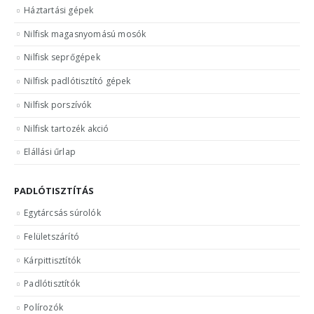
Háztartási gépek
Nilfisk magasnyomású mosók
Nilfisk seprőgépek
Nilfisk padlótisztító gépek
Nilfisk porszívók
Nilfisk tartozék akció
Elállási űrlap
PADLÓTISZTÍTÁS
Egytárcsás súrolók
Felületszárító
Kárpittisztítók
Padlótisztítók
Polírozók