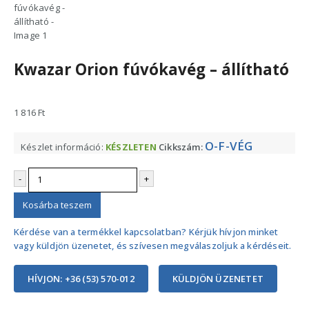
Kwazar Orion fúvókavég – állítható
1 816
Ft
O-F-VÉG
Készlet információ:
KÉSZLETEN
Cikkszám:
-
+
Kosárba teszem
Kérdése van a termékkel kapcsolatban? Kérjük hívjon minket
vagy küldjön üzenetet, és szívesen megválaszoljuk a kérdéseit.
HÍVJON: +36 (53) 570-012
KÜLDJÖN ÜZENETET