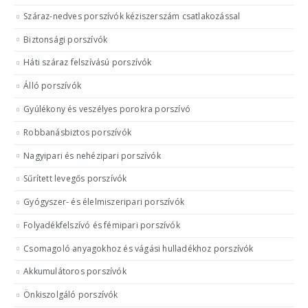
Száraz-nedves porszívók kéziszerszám csatlakozással
Biztonsági porszívók
Háti száraz felszívású porszívók
Álló porszívók
Gyúlékony és veszélyes porokra porszívó
Robbanásbiztos porszívók
Nagyipari és nehézipari porszívók
Sűrített levegős porszívók
Gyógyszer- és élelmiszeripari porszívók
Folyadékfelszívó és fémipari porszívók
Csomagoló anyagokhoz és vágási hulladékhoz porszívók
Akkumulátoros porszívók
Önkiszolgáló porszívók