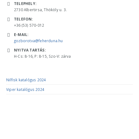
TELEPHELY:
2730 Albertirsa, Thököly u. 3.
TELEFON:
+36 (53) 570-012
E-MAIL:
gozborotva@feherduna.hu
NYITVA TARTÁS:
H-Cs: 8-16, P: 8-15, Szo-V: zárva
KATALÓGUSOK
Nilfisk katalógus 2024
Viper katalógus 2024