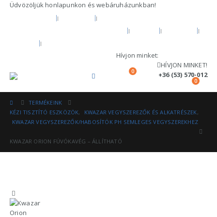
Üdvözöljük honlapunkon és webáruházunkban!
KEZDŐOLDAL
RÓLUNK
HIVATALOS GARANCIA ÉS MÁRKASZERVÍZ
BLOG
FIÓKOM
KOSÁR
PÉNZTÁR
Hívjon minket:
+36 (53) 570-012
HÍVJON MINKET!
0
+36 (53) 570-012
0
TERMÉKEINK
KÉZI TISZTÍTÓ ESZKÖZÖK
,
KWAZAR VEGYSZEREZŐK ÉS ALKATRÉSZEK
,
KWAZAR VEGYSZEREZŐK/HABOSÍTÓK PH SEMLEGES VEGYSZEREKHEZ
KWAZAR ORION FÚVÓKAVÉG – ÁLLÍTHATÓ