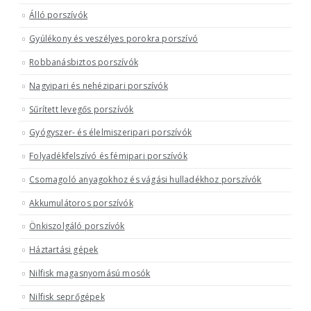
Álló porszívók
Gyúlékony és veszélyes porokra porszívó
Robbanásbiztos porszívók
Nagyipari és nehézipari porszívók
Sűrített levegős porszívók
Gyógyszer- és élelmiszeripari porszívók
Folyadékfelszívó és fémipari porszívók
Csomagoló anyagokhoz és vágási hulladékhoz porszívók
Akkumulátoros porszívók
Önkiszolgáló porszívók
Háztartási gépek
Nilfisk magasnyomású mosók
Nilfisk seprőgépek