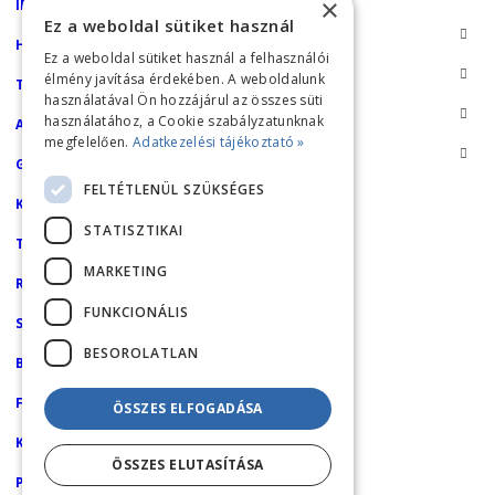
×
IPARI GÉPEK
Ez a weboldal sütiket használ
HÁZTARTÁSI GÉPEK
Ez a weboldal sütiket használ a felhasználói
élmény javítása érdekében. A weboldalunk
TARTOZÉKOK/ALKATRÉSZEK
használatával Ön hozzájárul az összes süti
használatához, a Cookie szabályzatunknak
AKCIÓK
megfelelően.
Adatkezelési tájékoztató »
GÉPKÖLCSÖNZÉS
FELTÉTLENÜL SZÜKSÉGES
KÉZI TISZTÍTÓ ESZKÖZÖK
STATISZTIKAI
TISZTÍTÓSZEREK
MARKETING
RÓLUNK
FUNKCIONÁLIS
SZERVIZ
BESOROLATLAN
BLOG
FIÓKOM
ÖSSZES ELFOGADÁSA
KOSÁR
ÖSSZES ELUTASÍTÁSA
PÉNZTÁR