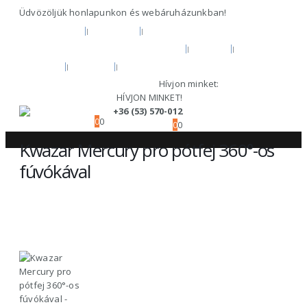
Üdvözöljük honlapunkon és webáruházunkban!
KEZDŐOLDAL
RÓLUNK
HIVATALOS GARANCIA ÉS MÁRKASZERVÍZ
BLOG
FIÓKOM
KOSÁR
PÉNZTÁR
Hívjon minket:
+36 (53) 570-012
HÍVJON MINKET!
+36 (53) 570-012
0
0
0
0
Kwazar Mercury pro pótfej 360°-os
fúvókával
TERMÉKEINK
KÉZI TISZTÍTÓ ESZKÖZÖK
,
KWAZAR VEGYSZEREZŐK ÉS ALKATRÉSZEK
,
KWAZAR VEGYSZEREZŐK/HABOSÍTÓK PH SEMLEGES VEGYSZEREKHEZ
KWAZAR MERCURY PRO PÓTFEJ 360°-OS FÚVÓKÁVAL