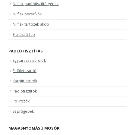
Nilfisk padlótisztító gépek
Nilfisk porszívók
Nilfisk tartozék akció
Elállási űrlap
PADLÓTISZTÍTÁS
Egytárcsás súrolók
Felületszárító
Kárpittisztítók
Padlótisztítók
Polírozók
Seprőgépek
MAGASNYOMÁSÚ MOSÓK