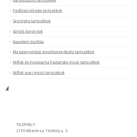
Kárpittisztító tartozékok
Padlósúrológép tartozékok
Seprőgép tartozékok
Súroló korongok
Napelem tisztítás
Magasnyomású mosóberendezés tartozékok
Nilfisk és Husqvarna háztartási mosó tartozékok
Nilfisk ipari mosó tartozékok
Keressen minket!
ELÉRHETŐSÉGÜNK
TELEPHELY:
2730 Albertirsa, Thököly u. 3.