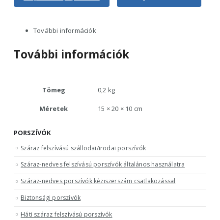
További információk
További információk
Tömeg
0,2 kg
Méretek
15 × 20 × 10 cm
PORSZÍVÓK
Száraz felszívású szállodai/irodai porszívók
Száraz-nedves felszívású porszívók általános használatra
Száraz-nedves porszívók kéziszerszám csatlakozással
Biztonsági porszívók
Háti száraz felszívású porszívók