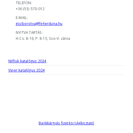
TELEFON:
+36 (53) 570-012
E-MAIL:
gozborotva@feherduna.hu
NYITVA TARTÁS:
H-Cs: 8-16, P: 8-15, Szo-V: zárva
KATALÓGUSOK
Nilfisk katalógus 2024
Viper katalógus 2024
Bankkártyás fizetési tájékoztató