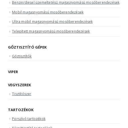
Benzin/diesel üzemeltetésű magasnyomású mosóberendezések
Mobil magasnyomású mosóberendezések
Ultra mobil magasnyomású mosóberendezések
Telepített magasnyomású mosóberendezések
GŐZTISZTÍTÓ GÉPEK
Gőztisztítók
VIPER
VEGYSZEREK
Tisztítószer
TARTOZÉKOK
Porszívó tartozékok