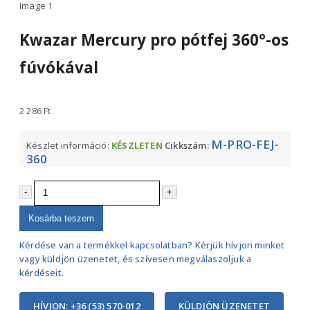
Kwazar Mercury pro pótfej 360°-os
fúvókával
2 286
Ft
M-PRO-FEJ-
Készlet információ:
KÉSZLETEN
Cikkszám:
360
-
+
Kosárba teszem
Kérdése van a termékkel kapcsolatban? Kérjük hívjon minket
vagy küldjön üzenetet, és szívesen megválaszoljuk a
kérdéseit.
HÍVJON: +36 (53) 570-012
KÜLDJÖN ÜZENETET