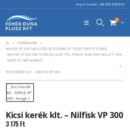
Hívjon minket:
+36 (53) 570-012
0
TERMÉKEINK
NILFISK VP 300 TARTOZÉKOK (SZÜRKE ÉS TELJES FEKETE SZÍNŰ)
,
NILFISK VP 300 TARTOZÉKOK (2024-TŐL, FEKETE ALAPSZÍN MELLETT KÉK
SZÍNT IS TARTALMAZ)
KICSI KERÉK KLT. – NILFISK VP 300
Kicsi kerék klt. – Nilfisk VP 300
3 175
Ft