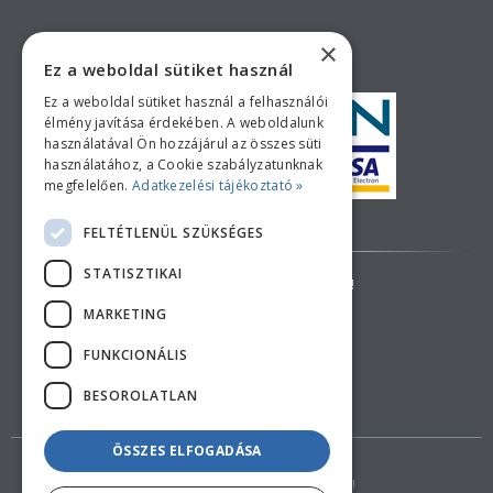
×
Ez a weboldal sütiket használ
Ez a weboldal sütiket használ a felhasználói
élmény javítása érdekében. A weboldalunk
használatával Ön hozzájárul az összes süti
használatához, a Cookie szabályzatunknak
megfelelően.
Adatkezelési tájékoztató »
Bankkártyás fizetési tájékoztató
FELTÉTLENÜL SZÜKSÉGES
STATISZTIKAI
AZ ÁRAK TÁJÉKOZTATÓ JELLEGŰEK!
MARKETING
ELÁLLÁS A SZERZŐDÉSTŐL
FUNKCIONÁLIS
BESOROLATLAN
ÖSSZES ELFOGADÁSA
Copyright © 2018 feherduna.hu - Minden jog fenntartva!