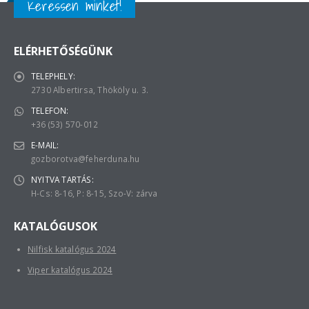
Keressen minket!
ELÉRHETŐSÉGÜNK
TELEPHELY:
2730 Albertirsa, Thököly u. 3.
TELEFON:
+36 (53) 570-012
E-MAIL:
gozborotva@feherduna.hu
NYITVA TARTÁS:
H-Cs: 8-16, P: 8-15, Szo-V: zárva
KATALÓGUSOK
Nilfisk katalógus 2024
Viper katalógus 2024