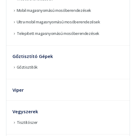
Mobil magasnyomású mosóberendezések
Ultra mobil magasnyomású mosóberendezések
Telepített magasnyomású mosóberendezések
Gőztisztító Gépek
Gőztisztítók
Viper
Vegyszerek
Tisztítószer