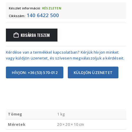
Készlet információ:
KÉSZLETEN
140 6422 500
Cikkszám:
KOSÁRBA TESZEM
Kérdése van a termékkel kapcsolatban? Kérjük hívjon minket
vagy küldjön üzenetet, és szívesen megválaszoljuk a kérdéseit.
HÍVJON: +36 (53) 570-012
KÜLDJÖN ÜZENETET
Tömeg
1 kg
Méretek
20 × 20 × 10 cm