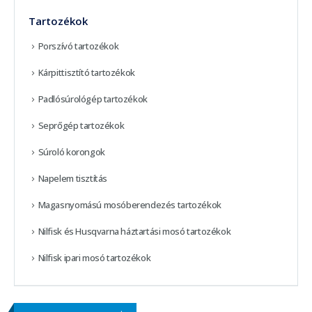
Tartozékok
Porszívó tartozékok
Kárpittisztító tartozékok
Padlósúrológép tartozékok
Seprőgép tartozékok
Súroló korongok
Napelem tisztítás
Magasnyomású mosóberendezés tartozékok
Nilfisk és Husqvarna háztartási mosó tartozékok
Nilfisk ipari mosó tartozékok