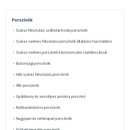
Porszívók
Száraz felszívású szállodai/irodai porszívók
Száraz-nedves felszívású porszívók általános használatra
Száraz-nedves porszívók kéziszerszám csatlakozással
Biztonsági porszívók
Háti száraz felszívású porszívók
Álló porszívók
Gyúlékony és veszélyes porokra porszívó
Robbanásbiztos porszívók
Nagyipari és nehézipari porszívók
Sűrített levegős porszívók