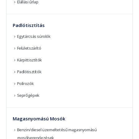
Elállási űrlap
Padlótisztítás
Egytárcsás súrolók
Felületszárító
Kárpittisztítók
Padlótisztítók
Polírozók
Seprőgépek
Magasnyomású Mosók
Benzin/diesel üzemeltetésű magasnyomású
mosóberendezések