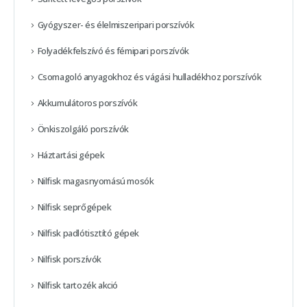
Gyógyszer- és élelmiszeripari porszívók
Folyadékfelszívó és fémipari porszívók
Csomagoló anyagokhoz és vágási hulladékhoz porszívók
Akkumulátoros porszívók
Önkiszolgáló porszívók
Háztartási gépek
Nilfisk magasnyomású mosók
Nilfisk seprőgépek
Nilfisk padlótisztító gépek
Nilfisk porszívók
Nilfisk tartozék akció