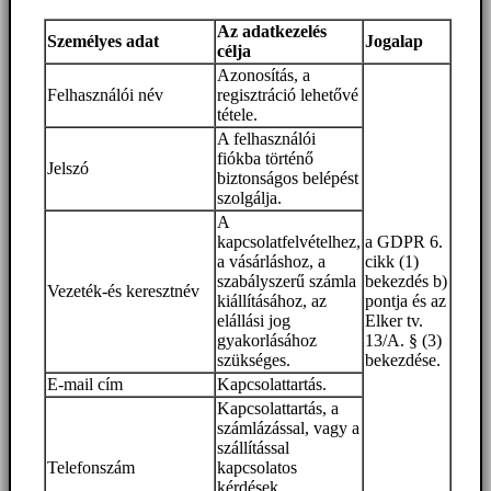
Az adatkezelés
Személyes adat
Jogalap
célja
Azonosítás, a
Felhasználói név
regisztráció lehetővé
tétele.
A felhasználói
fiókba történő
Jelszó
biztonságos belépést
szolgálja.
A
kapcsolatfelvételhez,
a GDPR 6.
a vásárláshoz, a
cikk (1)
szabályszerű számla
bekezdés b)
Vezeték-és keresztnév
kiállításához, az
pontja és az
elállási jog
Elker tv.
gyakorlásához
13/A. § (3)
szükséges.
bekezdése.
E-mail cím
Kapcsolattartás.
Kapcsolattartás, a
számlázással, vagy a
szállítással
Telefonszám
kapcsolatos
kérdések