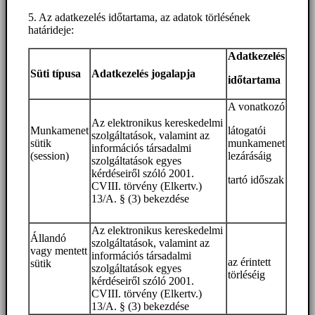
5. Az adatkezelés időtartama, az adatok törlésének
határideje:
Adatkezelés
Süti típusa
Adatkezelés jogalapja
időtartama
A vonatkozó
Az elektronikus kereskedelmi
Munkamenet
látogatói
szolgáltatások, valamint az
sütik
munkamenet
információs társadalmi
(session)
lezárásáig
szolgáltatások egyes
kérdéseiről szóló 2001.
tartó időszak
CVIII. törvény (Elkertv.)
13/A. § (3) bekezdése
Az elektronikus kereskedelmi
Állandó
szolgáltatások, valamint az
vagy mentett
információs társadalmi
az érintett
sütik
szolgáltatások egyes
törléséig
kérdéseiről szóló 2001.
CVIII. törvény (Elkertv.)
13/A. § (3) bekezdése