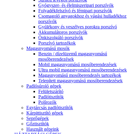
Gyógyszer- és élelmiszeripari porszívók
Folyadékfelszívó és fémipari porszívók
Csomagoló anyagokhoz és vágási hulladékhoz
porszívók
Gyúlékony és veszélyes porokra porszívó
Akkumulátoros porszívók
Önkiszolgáló porszívók
Porszívó tartozékok
Magasnyomású mosók
Benzin / dízelüzemű magasnyomású
mosóberendezések
Mobil magasnyomású mosóberendezések
Ultra mobil magasnyomású mosóberendezések
Magasnyomású mosóberendezés tartozékok
Telepített magasnyomású mosóberendezések
Padlósúroló gépek
Felületszárító
Padlótisztítók
Polírozók
Egytárcsás padlótisztítók
Kárpittisztító gépek
Seprőgépek
Gőztisztítók
Használt gépeink