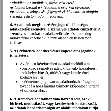
számlákat, az analitikus, illetve részletező
nyilvántartásokat is), legalább 8 évig kell olvasható
formában, a könyvelési feljegyzések hivatkozása alapján
visszakereshető módon megőrizni.
4. Az adatok megismerésére jogosult lehetséges
adatkezelők személye, a személyes adatok címzettjei
: A
személyes adatokat az adatkezelő sales és marketing
munkatársai kezelhetik, a fenti alapelvek tiszteletben
tartásával.
5. A
z érintettek adatkezeléssel kapcsolatos jogainak
ismertetése
:
Az érintett kérelmezheti az adatkezelőtől a rá
vonatkozó személyes adatokhoz való hozzáférést,
azok helyesbítését, törlését vagy kezelésének
korlátozását, és
az érintettnek joga van az adathordozhatósághoz,
továbbá a hozzájárulás bármely időpontban történő
visszavonásához.
6. A személyes adatokhoz
való hozzáférést
, azok
törlését, módosítását, vagy kezelésének korlátozását,
az adatok hordozhatóságát az alábbi módokon tudja