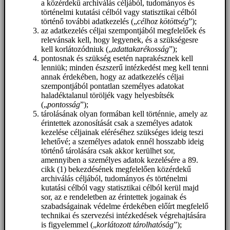
a közérdekű archiválás céljából, tudományos és
történelmi kutatási célból vagy statisztikai célból
történő további adatkezelés („
célhoz kötöttség
”);
az adatkezelés céljai szempontjából megfelelőek és
relevánsak kell, hogy legyenek, és a szükségesre
kell korlátozódniuk („
adattakarékosság
”);
pontosnak és szükség esetén naprakésznek kell
lenniük; minden észszerű intézkedést meg kell tenni
annak érdekében, hogy az adatkezelés céljai
szempontjából pontatlan személyes adatokat
haladéktalanul töröljék vagy helyesbítsék
(„
pontosság
”);
tárolásának olyan formában kell történnie, amely az
érintettek azonosítását csak a személyes adatok
kezelése céljainak eléréséhez szükséges ideig teszi
lehetővé; a személyes adatok ennél hosszabb ideig
történő tárolására csak akkor kerülhet sor,
amennyiben a személyes adatok kezelésére a 89.
cikk (1) bekezdésének megfelelően közérdekű
archiválás céljából, tudományos és történelmi
kutatási célból vagy statisztikai célból kerül majd
sor, az e rendeletben az érintettek jogainak és
szabadságainak védelme érdekében előírt megfelelő
technikai és szervezési intézkedések végrehajtására
is figyelemmel („
korlátozott tárolhatóság
”);