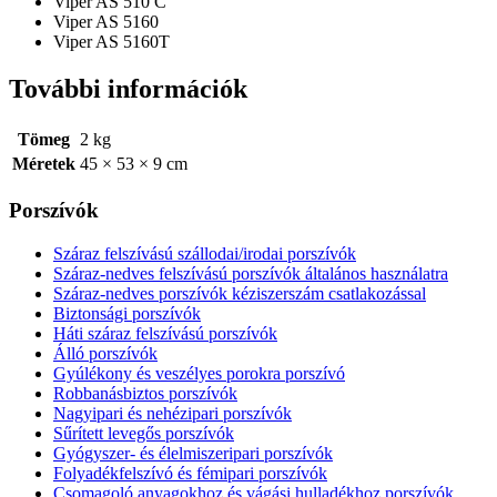
Viper AS 510 C
Viper AS 5160
Viper AS 5160T
További információk
Tömeg
2 kg
Méretek
45 × 53 × 9 cm
Porszívók
Száraz felszívású szállodai/irodai porszívók
Száraz-nedves felszívású porszívók általános használatra
Száraz-nedves porszívók kéziszerszám csatlakozással
Biztonsági porszívók
Háti száraz felszívású porszívók
Álló porszívók
Gyúlékony és veszélyes porokra porszívó
Robbanásbiztos porszívók
Nagyipari és nehézipari porszívók
Sűrített levegős porszívók
Gyógyszer- és élelmiszeripari porszívók
Folyadékfelszívó és fémipari porszívók
Csomagoló anyagokhoz és vágási hulladékhoz porszívók