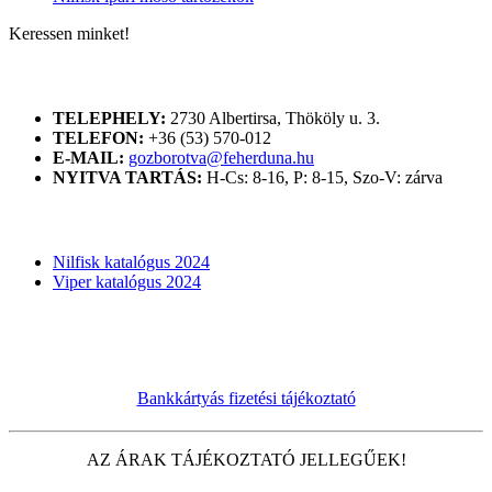
Keressen minket!
ELÉRHETŐSÉGÜNK
TELEPHELY:
2730 Albertirsa, Thököly u. 3.
TELEFON:
+36 (53) 570-012
E-MAIL:
gozborotva@feherduna.hu
NYITVA TARTÁS:
H-Cs: 8-16, P: 8-15, Szo-V: zárva
KATALÓGUSOK
Nilfisk katalógus 2024
Viper katalógus 2024
Bankkártyás fizetési tájékoztató
AZ ÁRAK TÁJÉKOZTATÓ JELLEGŰEK!