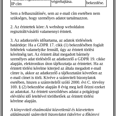
végrehajtása.
bekezdése.
IP cím
Sem a felhasználónév, sem az e-mail cím esetében nem
szükséges, hogy személyes adatot tartalmazzon.
2. Az érintettek köre: A webshop weboldalon
regisztrált/vásárló valamennyi érintett.
3. Az adatkezelés időtartama, az adatok törlésének
határideje: Ha a GDPR 17. cikk (1) bekezdésében foglalt
feltételek valamelyike fennáll, úgy az érintett törlési
kérelméig tart. Az érintett által megadott bármely
személyes adat törléséről az adatkezelő a GDPR 19. cikke
alapján, elektronikus úton tájékoztatja az érintettet. Ha az
érintett törlési kérelme kiterjed az általa megadott e-mail
címre is, akkor az adatkezelő a tájékoztatást követően az
e-mail címet is törli. Kivéve a számviteli bizonylatok
esetében, hiszen a számvitelről szóló 2000. évi C. törvény
169. § (2) bekezdése alapján 8 évig meg kell őrizni ezeket
az adatokat. Az érintett szerződéses adatai a polgárjogi
elévülési idő leteltével törölhetőek az érintett törlési
kérelme alapján.
A könyvviteli elszámolást közvetlenül és közvetetten
alátámasztó számviteli bizonylatot (ideértve a főkönyvi