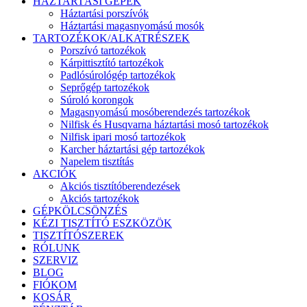
HÁZTARTÁSI GÉPEK
Háztartási porszívók
Háztartási magasnyomású mosók
TARTOZÉKOK/ALKATRÉSZEK
Porszívó tartozékok
Kárpittisztító tartozékok
Padlósúrológép tartozékok
Seprőgép tartozékok
Súroló korongok
Magasnyomású mosóberendezés tartozékok
Nilfisk és Husqvarna háztartási mosó tartozékok
Nilfisk ipari mosó tartozékok
Karcher háztartási gép tartozékok
Napelem tisztítás
AKCIÓK
Akciós tisztítóberendezések
Akciós tartozékok
GÉPKÖLCSÖNZÉS
KÉZI TISZTÍTÓ ESZKÖZÖK
TISZTÍTÓSZEREK
RÓLUNK
SZERVIZ
BLOG
FIÓKOM
KOSÁR