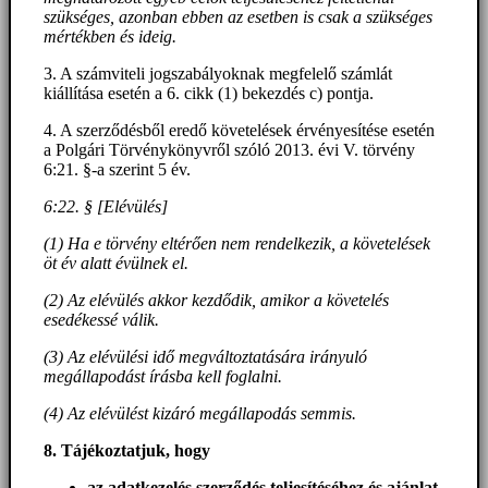
szükséges, azonban ebben az esetben is csak a szükséges
mértékben és ideig.
3. A számviteli jogszabályoknak megfelelő számlát
kiállítása esetén a 6. cikk (1) bekezdés c) pontja.
4. A szerződésből eredő követelések érvényesítése esetén
a Polgári Törvénykönyvről szóló 2013. évi V. törvény
6:21. §-a szerint 5 év.
6:22. § [Elévülés]
(1) Ha e törvény eltérően nem rendelkezik, a követelések
öt év alatt évülnek el.
(2) Az elévülés akkor kezdődik, amikor a követelés
esedékessé válik.
(3) Az elévülési idő megváltoztatására irányuló
megállapodást írásba kell foglalni.
(4) Az elévülést kizáró megállapodás semmis.
8. Tájékoztatjuk, hogy
az adatkezelés szerződés teljesítéséhez és ajánlat