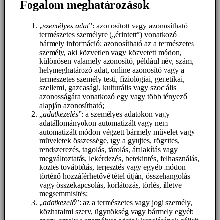
Fogalom meghatározások
„
személyes adat
”: azonosított vagy azonosítható
természetes személyre („érintett”) vonatkozó
bármely információ; azonosítható az a természetes
személy, aki közvetlen vagy közvetett módon,
különösen valamely azonosító, például név, szám,
helymeghatározó adat, online azonosító vagy a
természetes személy testi, fiziológiai, genetikai,
szellemi, gazdasági, kulturális vagy szociális
azonosságára vonatkozó egy vagy több tényező
alapján azonosítható;
„
adatkezelés
”: a személyes adatokon vagy
adatállományokon automatizált vagy nem
automatizált módon végzett bármely művelet vagy
műveletek összessége, így a gyűjtés, rögzítés,
rendszerezés, tagolás, tárolás, átalakítás vagy
megváltoztatás, lekérdezés, betekintés, felhasználás,
közlés továbbítás, terjesztés vagy egyéb módon
történő hozzáférhetővé tétel útján, összehangolás
vagy összekapcsolás, korlátozás, törlés, illetve
megsemmisítés;
„
adatkezelő
”: az a természetes vagy jogi személy,
közhatalmi szerv, ügynökség vagy bármely egyéb