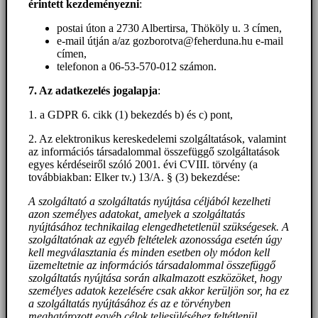
érintett kezdeményezni
:
postai úton a 2730 Albertirsa, Thököly u. 3 címen,
e-mail útján a/az gozborotva@feherduna.hu e-mail
címen,
telefonon a 06-53-570-012 számon.
7. Az adatkezelés jogalapja
:
1. a GDPR 6. cikk (1) bekezdés b) és c) pont,
2. Az elektronikus kereskedelemi szolgáltatások, valamint
az információs társadalommal összefüggő szolgáltatások
egyes kérdéseiről szóló 2001. évi CVIII. törvény (a
továbbiakban: Elker tv.) 13/A. § (3) bekezdése:
A szolgáltató a szolgáltatás nyújtása céljából kezelheti
azon személyes adatokat, amelyek a szolgáltatás
nyújtásához technikailag elengedhetetlenül szükségesek. A
szolgáltatónak az egyéb feltételek azonossága esetén úgy
kell megválasztania és minden esetben oly módon kell
üzemeltetnie az információs társadalommal összefüggő
szolgáltatás nyújtása során alkalmazott eszközöket, hogy
személyes adatok kezelésére csak akkor kerüljön sor, ha ez
a szolgáltatás nyújtásához és az e törvényben
meghatározott egyéb célok teljesüléséhez feltétlenül