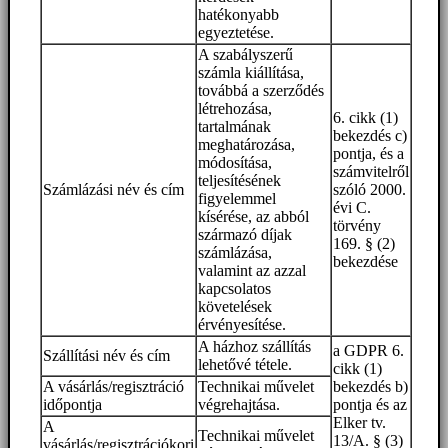
hatékonyabb
egyeztetése.
A szabályszerű
számla kiállítása,
továbbá a szerződés
létrehozása,
6. cikk (1)
tartalmának
bekezdés c)
meghatározása,
pontja, és a
módosítása,
számvitelről
teljesítésének
Számlázási név és cím
szóló 2000.
figyelemmel
évi C.
kísérése, az abból
törvény
származó díjak
169. § (2)
számlázása,
bekezdése
valamint az azzal
kapcsolatos
követelések
érvényesítése.
A házhoz szállítás
a GDPR 6.
Szállítási név és cím
lehetővé tétele.
cikk (1)
A vásárlás/regisztráció
Technikai művelet
bekezdés b)
időpontja
végrehajtása.
pontja és az
Elker tv.
A
Technikai művelet
13/A. § (3)
vásárlás/regisztrációkori