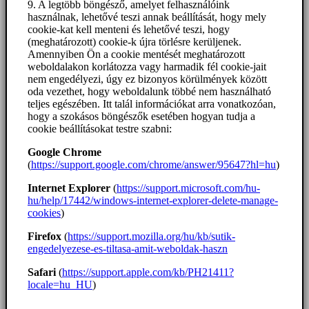
9. A legtöbb böngésző, amelyet felhasználóink
használnak, lehetővé teszi annak beállítását, hogy mely
cookie-kat kell menteni és lehetővé teszi, hogy
(meghatározott) cookie-k újra törlésre kerüljenek.
Amennyiben Ön a cookie mentését meghatározott
weboldalakon korlátozza vagy harmadik fél cookie-jait
nem engedélyezi, úgy ez bizonyos körülmények között
oda vezethet, hogy weboldalunk többé nem használható
teljes egészében. Itt talál információkat arra vonatkozóan,
hogy a szokásos böngészők esetében hogyan tudja a
cookie beállításokat testre szabni:
Google Chrome
(
https://support.google.com/chrome/answer/95647?hl=hu
)
Internet Explorer
(
https://support.microsoft.com/hu-
hu/help/17442/windows-internet-explorer-delete-manage-
cookies
)
Firefox
(
https://support.mozilla.org/hu/kb/sutik-
engedelyezese-es-tiltasa-amit-weboldak-haszn
Safari
(
https://support.apple.com/kb/PH21411?
locale=hu_HU
)