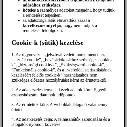
adásához szükséges
.
köteles
a személyes adatokat megadni, hogy tudjuk
a rendelését teljesíteni.
az adatszolgáltatás elmaradása azzal a
következménnyel
jár, hogy nem tudjuk a
rendelését feldolgozni.
Cookie-k (sütik) kezelése
1. Az úgynevezett „jelszóval védett munkamenethez
használt cookie”, „bevásárlókosárhoz szükséges cookie-
k”, „biztonsági cookie-k”, „Szükségszerű cookie-k”,
”Funkcionális cookie-k”, és a „weboldal statisztikájának
kezeléséért felelős cookie-k” használatához nem
szükséges előzetes hozzájárulást kérni az érintettektől.
2. Az adatkezelés ténye, a kezelt adatok köre: Egyedi
azonosítószám, dátumok, időpontok
3. Az érintettek köre: A weboldalt látogató valamennyi
érintett.
4. Az adatkezelés célja: A felhasználók azonosítása és a
látogatók nyomon követése.