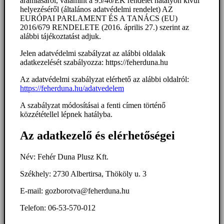
áramlásáról, valamint a 95/46/EK rendelet hatályon kívül
helyezéséről (általános adatvédelmi rendelet) AZ
EURÓPAI PARLAMENT ÉS A TANÁCS (EU)
2016/679 RENDELETE (2016. április 27.) szerint az
alábbi tájékoztatást adjuk.
Jelen adatvédelmi szabályzat az alábbi oldalak
adatkezelését szabályozza: https://feherduna.hu
Az adatvédelmi szabályzat elérhető az alábbi oldalról:
https://feherduna.hu/adatvedelem
A szabályzat módosításai a fenti címen történő
közzététellel lépnek hatályba.
Az adatkezelő és elérhetőségei
Név: Fehér Duna Plusz Kft.
Székhely: 2730 Albertirsa, Thököly u. 3
E-mail: gozborotva@feherduna.hu
Telefon: 06-53-570-012