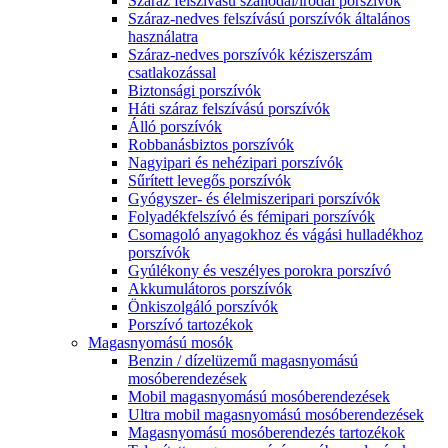
Száraz felszívású szállodai/irodai porszívók
Száraz-nedves felszívású porszívók általános
használatra
Száraz-nedves porszívók kéziszerszám
csatlakozással
Biztonsági porszívók
Háti száraz felszívású porszívók
Álló porszívók
Robbanásbiztos porszívók
Nagyipari és nehézipari porszívók
Sűrített levegős porszívók
Gyógyszer- és élelmiszeripari porszívók
Folyadékfelszívó és fémipari porszívók
Csomagoló anyagokhoz és vágási hulladékhoz
porszívók
Gyúlékony és veszélyes porokra porszívó
Akkumulátoros porszívók
Önkiszolgáló porszívók
Porszívó tartozékok
Magasnyomású mosók
Benzin / dízelüzemű magasnyomású
mosóberendezések
Mobil magasnyomású mosóberendezések
Ultra mobil magasnyomású mosóberendezések
Magasnyomású mosóberendezés tartozékok