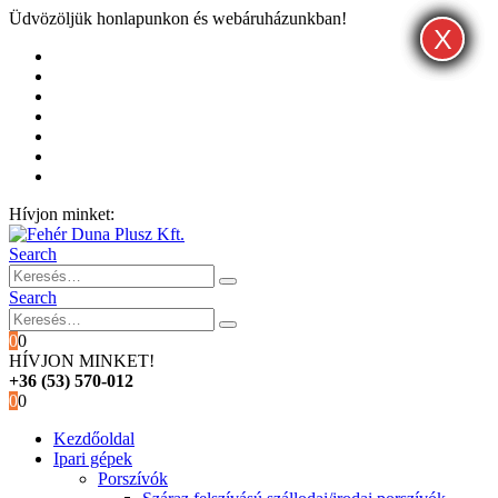
Üdvözöljük honlapunkon és webáruházunkban!
X
X
X
Kezdőoldal
Rólunk
Hivatalos garancia és márkaszervíz
Blog
Fiókom
Kosár
Pénztár
Hívjon minket:
+36 (53) 570-012
Search
Search
0
0
HÍVJON MINKET!
+36 (53) 570-012
0
0
Kezdőoldal
Ipari gépek
Porszívók