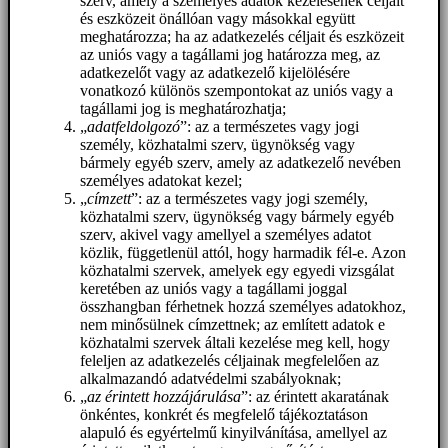
szerv, amely a személyes adatok kezelésének céljait
és eszközeit önállóan vagy másokkal együtt
meghatározza; ha az adatkezelés céljait és eszközeit
az uniós vagy a tagállami jog határozza meg, az
adatkezelőt vagy az adatkezelő kijelölésére
vonatkozó különös szempontokat az uniós vagy a
tagállami jog is meghatározhatja;
„
adatfeldolgozó
”: az a természetes vagy jogi
személy, közhatalmi szerv, ügynökség vagy
bármely egyéb szerv, amely az adatkezelő nevében
személyes adatokat kezel;
„
címzett
”: az a természetes vagy jogi személy,
közhatalmi szerv, ügynökség vagy bármely egyéb
szerv, akivel vagy amellyel a személyes adatot
közlik, függetlenül attól, hogy harmadik fél-e. Azon
közhatalmi szervek, amelyek egy egyedi vizsgálat
keretében az uniós vagy a tagállami joggal
összhangban férhetnek hozzá személyes adatokhoz,
nem minősülnek címzettnek; az említett adatok e
közhatalmi szervek általi kezelése meg kell, hogy
feleljen az adatkezelés céljainak megfelelően az
alkalmazandó adatvédelmi szabályoknak;
„
az érintett hozzájárulása
”: az érintett akaratának
önkéntes, konkrét és megfelelő tájékoztatáson
alapuló és egyértelmű kinyilvánítása, amellyel az