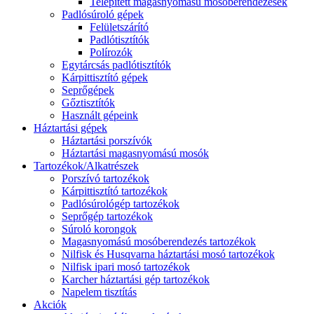
Telepített magasnyomású mosóberendezések
Padlósúroló gépek
Felületszárító
Padlótisztítók
Polírozók
Egytárcsás padlótisztítók
Kárpittisztító gépek
Seprőgépek
Gőztisztítók
Használt gépeink
Háztartási gépek
Háztartási porszívók
Háztartási magasnyomású mosók
Tartozékok/Alkatrészek
Porszívó tartozékok
Kárpittisztító tartozékok
Padlósúrológép tartozékok
Seprőgép tartozékok
Súroló korongok
Magasnyomású mosóberendezés tartozékok
Nilfisk és Husqvarna háztartási mosó tartozékok
Nilfisk ipari mosó tartozékok
Karcher háztartási gép tartozékok
Napelem tisztítás
Akciók