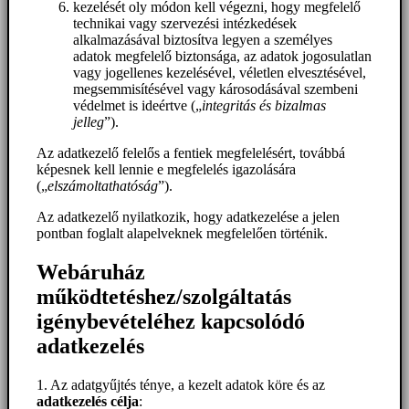
kezelését oly módon kell végezni, hogy megfelelő
technikai vagy szervezési intézkedések
alkalmazásával biztosítva legyen a személyes
adatok megfelelő biztonsága, az adatok jogosulatlan
vagy jogellenes kezelésével, véletlen elvesztésével,
megsemmisítésével vagy károsodásával szembeni
védelmet is ideértve („
integritás és bizalmas
jelleg
”).
Az adatkezelő felelős a fentiek megfelelésért, továbbá
képesnek kell lennie e megfelelés igazolására
(„
elszámoltathatóság
”).
Az adatkezelő nyilatkozik, hogy adatkezelése a jelen
pontban foglalt alapelveknek megfelelően történik.
Webáruház
működtetéshez/szolgáltatás
igénybevételéhez kapcsolódó
adatkezelés
1. Az adatgyűjtés ténye, a kezelt adatok köre és az
adatkezelés célja
: