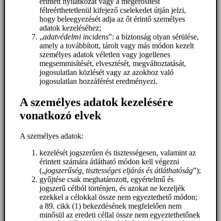
érintett nyilatkozat vagy a megerősítést
félreérthetetlenül kifejező cselekedet útján jelzi,
hogy beleegyezését adja az őt érintő személyes
adatok kezeléséhez;
„
adatvédelmi incidens
”: a biztonság olyan sérülése,
amely a továbbított, tárolt vagy más módon kezelt
személyes adatok véletlen vagy jogellenes
megsemmisítését, elvesztését, megváltoztatását,
jogosulatlan közlését vagy az azokhoz való
jogosulatlan hozzáférést eredményezi.
A személyes adatok kezelésére
vonatkozó elvek
A személyes adatok:
kezelését jogszerűen és tisztességesen, valamint az
érintett számára átlátható módon kell végezni
(„
jogszerűség, tisztességes eljárás és átláthatóság
”);
gyűjtése csak meghatározott, egyértelmű és
jogszerű célból történjen, és azokat ne kezeljék
ezekkel a célokkal össze nem egyeztethető módon;
a 89. cikk (1) bekezdésének megfelelően nem
minősül az eredeti céllal össze nem egyeztethetőnek