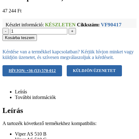
47 244
Ft
VF90417
Készlet információ:
KÉSZLETEN
Cikkszám:
-
+
Kosárba teszem
Kérdése van a termékkel kapcsolatban? Kérjük hívjon minket vagy
küldjön üzenetet, és szívesen megválaszoljuk a kérdéseit.
HÍVJON: +36 (53) 570-012
KÜLDJÖN ÜZENETET
Leírás
További információk
Leírás
A tartozék következő termékekhez kompatibilis:
Viper AS 510 B