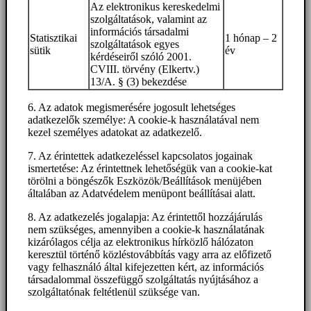
Az elektronikus kereskedelmi
szolgáltatások, valamint az
információs társadalmi
Statisztikai
1 hónap – 2
szolgáltatások egyes
sütik
év
kérdéseiről szóló 2001.
CVIII. törvény (Elkertv.)
13/A. § (3) bekezdése
6. Az adatok megismerésére jogosult lehetséges
adatkezelők személye: A cookie-k használatával nem
kezel személyes adatokat az adatkezelő.
7. Az érintettek adatkezeléssel kapcsolatos jogainak
ismertetése: Az érintettnek lehetőségük van a cookie-kat
törölni a böngészők Eszközök/Beállítások menüjében
általában az Adatvédelem menüpont beállításai alatt.
8. Az adatkezelés jogalapja: Az érintettől hozzájárulás
nem szükséges, amennyiben a cookie-k használatának
kizárólagos célja az elektronikus hírközlő hálózaton
keresztül történő közléstovábbítás vagy arra az előfizető
vagy felhasználó által kifejezetten kért, az információs
társadalommal összefüggő szolgáltatás nyújtásához a
szolgáltatónak feltétlenül szüksége van.