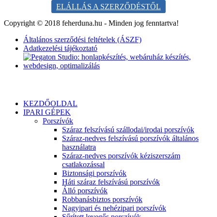
ELÁLLÁS A SZERZŐDÉSTŐL
Copyright © 2018 feherduna.hu - Minden jog fenntartva!
Általános szerződési feltételek (ÁSZF)
Adatkezelési tájékoztató
KEZDŐOLDAL
IPARI GÉPEK
Porszívók
Száraz felszívású szállodai/irodai porszívók
Száraz-nedves felszívású porszívók általános
használatra
Száraz-nedves porszívók kéziszerszám
csatlakozással
Biztonsági porszívók
Háti száraz felszívású porszívók
Álló porszívók
Robbanásbiztos porszívók
Nagyipari és nehézipari porszívók
Sűrített levegős porszívók