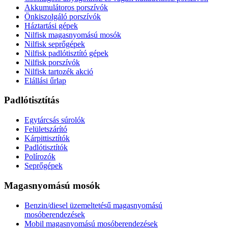
Akkumulátoros porszívók
Önkiszolgáló porszívók
Háztartási gépek
Nilfisk magasnyomású mosók
Nilfisk seprőgépek
Nilfisk padlótisztító gépek
Nilfisk porszívók
Nilfisk tartozék akció
Elállási űrlap
Padlótisztítás
Egytárcsás súrolók
Felületszárító
Kárpittisztítók
Padlótisztítók
Polírozók
Seprőgépek
Magasnyomású mosók
Benzin/diesel üzemeltetésű magasnyomású
mosóberendezések
Mobil magasnyomású mosóberendezések