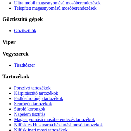
Ultra mobil magasnyomású mosóberendezések
Telepített magasnyomású mosóberendezések
Gőztisztító gépek
Gőztisztítók
Viper
Vegyszerek
Tisztítószer
Tartozékok
Porszívó tartozékok
Kárpittisztító tartozékok
Padlósúrológép tartozékok
Seprőgép tartozékok
Súroló korongok
Napelem tisztítás
Magasnyomású mosóberendezés tartozékok
Nilfisk és Husqvarna háztartási mosó tartozékok
Nilfisk ipari mosó tartozékok