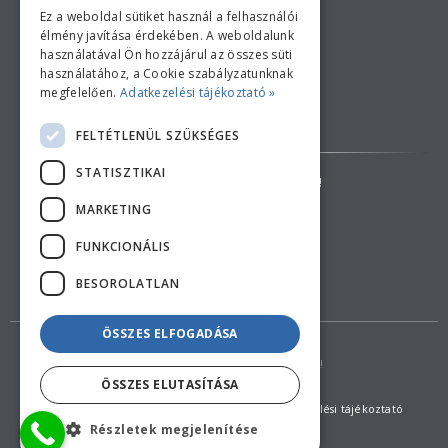
Ez a weboldal sütiket használ a felhasználói
élmény javítása érdekében. A weboldalunk
használatával Ön hozzájárul az összes süti
használatához, a Cookie szabályzatunknak
megfelelően.
Adatkezelési tájékoztató »
Bankkártyás fizetési tájékoztató
FELTÉTLENÜL SZÜKSÉGES
STATISZTIKAI
AZ ÁRAK TÁJÉKOZTATÓ JELLEGŰEK!
MARKETING
ELÁLLÁS A SZERZŐDÉSTŐL
FUNKCIONÁLIS
BESOROLATLAN
ÖSSZES ELFOGADÁSA
Copyright © 2018 feherduna.hu - Minden jog fenntartva!
ÖSSZES ELUTASÍTÁSA
Általános szerződési feltételek (ÁSZF)
Adatkezelési tájékoztató
Részletek megjelenítése