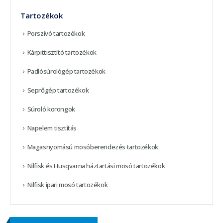
Tartozékok
Porszívó tartozékok
Kárpittisztító tartozékok
Padlósúrológép tartozékok
Seprőgép tartozékok
Súroló korongok
Napelem tisztítás
Magasnyomású mosóberendezés tartozékok
Nilfisk és Husqvarna háztartási mosó tartozékok
Nilfisk ipari mosó tartozékok