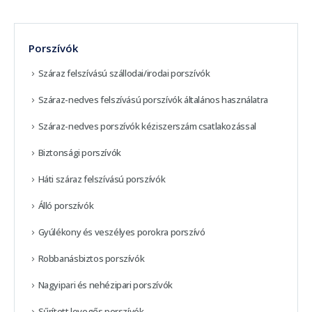
Porszívók
Száraz felszívású szállodai/irodai porszívók
Száraz-nedves felszívású porszívók általános használatra
Száraz-nedves porszívók kéziszerszám csatlakozással
Biztonsági porszívók
Háti száraz felszívású porszívók
Álló porszívók
Gyúlékony és veszélyes porokra porszívó
Robbanásbiztos porszívók
Nagyipari és nehézipari porszívók
Sűrített levegős porszívók