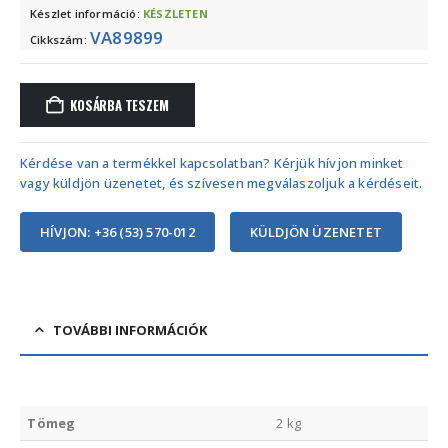
Készlet információ:
KÉSZLETEN
VA89899
Cikkszám:
KOSÁRBA TESZEM
Kérdése van a termékkel kapcsolatban? Kérjük hívjon minket
vagy küldjön üzenetet, és szívesen megválaszoljuk a kérdéseit.
HÍVJON: +36 (53) 570-012
KÜLDJÖN ÜZENETET
TOVÁBBI INFORMÁCIÓK
Tömeg
2 kg