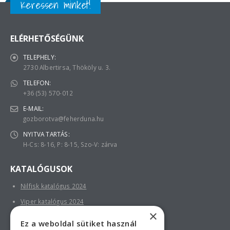
Keressen minket!
ELÉRHETŐSÉGÜNK
TELEPHELY:
2730 Albertirsa, Thököly u. 3.
TELEFON:
+36 (53) 570-012
E-MAIL:
gozborotva@feherduna.hu
NYITVA TARTÁS:
H-Cs: 8-16, P: 8-15, Szo-V: zárva
KATALÓGUSOK
Nilfisk katalógus 2024
Viper katalógus 2024
×
Ez a weboldal sütiket használ