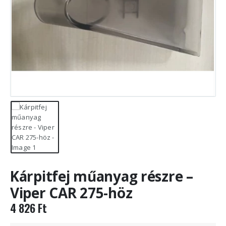
Kárpitfej műanyag részre –
Viper CAR 275-höz
4 826
Ft