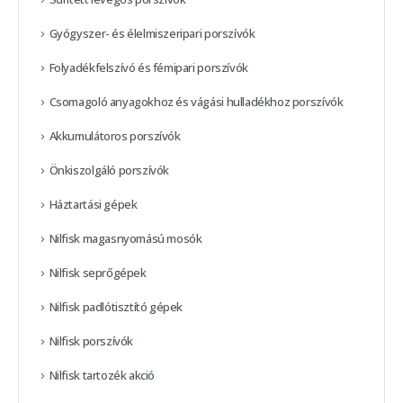
Gyógyszer- és élelmiszeripari porszívók
Folyadékfelszívó és fémipari porszívók
Csomagoló anyagokhoz és vágási hulladékhoz porszívók
Akkumulátoros porszívók
Önkiszolgáló porszívók
Háztartási gépek
Nilfisk magasnyomású mosók
Nilfisk seprőgépek
Nilfisk padlótisztító gépek
Nilfisk porszívók
Nilfisk tartozék akció