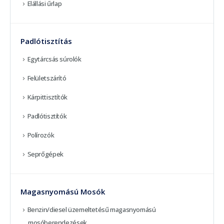
Elállási űrlap
Padlótisztítás
Egytárcsás súrolók
Felületszárító
Kárpittisztítók
Padlótisztítók
Polírozók
Seprőgépek
Magasnyomású Mosók
Benzin/diesel üzemeltetésű magasnyomású
mosóberendezések