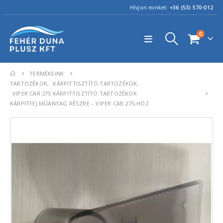
Hívjon minket:
+36 (53) 570-012
0
TERMÉKEINK
TARTOZÉKOK
,
KÁRPITTISZTÍTÓ TARTOZÉKOK
,
VIPER CAR 275 KÁRPITTISZTÍTÓ TARTOZÉKOK
KÁRPITFEJ MŰANYAG RÉSZRE – VIPER CAR 275-HÖZ